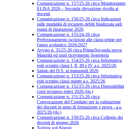
Comunicazione n. 157/25-26 circa Monitoraggio
ELISA 2026 – Seconda rilevazione rivolta ai
docenti
Comunicazione n. 156/25-26 circa Indicazioni
sulle modalità di recupero debiti finalizzata agli
esami di riparazione 2026
Comunicazione n. 155/24-26 circa
Perfezionamento iscrizioni alle classi prime per
l'anno scolastico 2026/2027
Avviso n. 35/25-26 circa Prima/Seconda prova
Maturità ed orari ricevimento Segreteria
Comunicazione n. 154/25-26 circa Informativa
esiti scrutini classi I, II, III e IV a.s. 2025/26
Saluto del D.S. ai maturandi 2026
Comunicazione n. 153/25-26 circa Informativa
esiti scrutini classi quinte a.s. 2025/26
Comunicazione n. 152/25-26 circa Disponibilità
corsi recupero estivi 2026 (ris.)
Comunicazione n. 151/25-26 circa
Convocazione del Comitato per la valutazione
dei docenti in anno di formazione e prova - a.s.
2025/26 (ris.)
Comunicazione n. 150/25-26 circa Collegio dei
docenti di giugno 2026
Χρόνος καὶ Καιρός