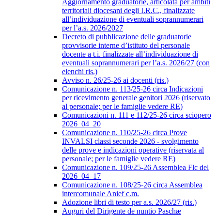
Aggiornamento graduatorie, articolata per ambiti
territoriali diocesani degli I.R.C., finalizzate
all’individuazione di eventuali soprannumerari
per l’a.s. 2026/2027
Decreto di pubblicazione delle graduatorie
provvisorie interne d’istituto del personale
docente a t.i. finalizzate all’individuazione di
eventuali soprannumerari per l’a.s. 2026/27 (con
elenchi ris.)
Avviso n. 26/25-26 ai docenti (ris.)
Comunicazione n. 113/25-26 circa Indicazioni
per ricevimento generale genitori 2026 (riservato
al personale; per le famiglie vedere RE)
Comunicazioni n. 111 e 112/25-26 circa sciopero
2026_04_20
Comunicazione n. 110/25-26 circa Prove
INVALSI classi seconde 2026 - svolgimento
delle prove e indicazioni operative (riservata al
personale; per le famiglie vedere RE)
Comunicazione n. 109/25-26 Assemblea Flc del
2026_04_17
Comunicazione n. 108/25-26 circa Assemblea
intercomunale Anief c.m.
Adozione libri di testo per a.s. 2026/27 (ris.)
Auguri del Dirigente de nuntio Paschæ