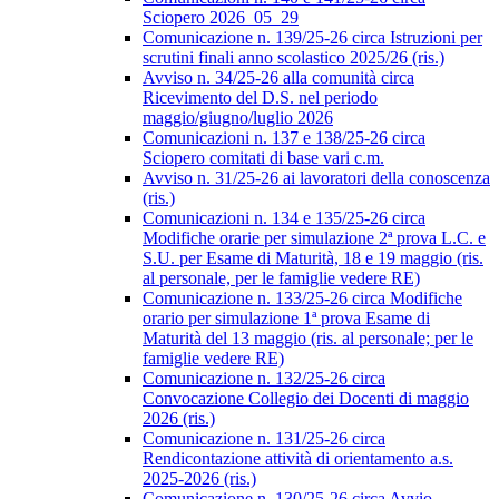
Sciopero 2026_05_29
Comunicazione n. 139/25-26 circa Istruzioni per
scrutini finali anno scolastico 2025/26 (ris.)
Avviso n. 34/25-26 alla comunità circa
Ricevimento del D.S. nel periodo
maggio/giugno/luglio 2026
Comunicazioni n. 137 e 138/25-26 circa
Sciopero comitati di base vari c.m.
Avviso n. 31/25-26 ai lavoratori della conoscenza
(ris.)
Comunicazioni n. 134 e 135/25-26 circa
Modifiche orarie per simulazione 2ª prova L.C. e
S.U. per Esame di Maturità, 18 e 19 maggio (ris.
al personale, per le famiglie vedere RE)
Comunicazione n. 133/25-26 circa Modifiche
orario per simulazione 1ª prova Esame di
Maturità del 13 maggio (ris. al personale; per le
famiglie vedere RE)
Comunicazione n. 132/25-26 circa
Convocazione Collegio dei Docenti di maggio
2026 (ris.)
Comunicazione n. 131/25-26 circa
Rendicontazione attività di orientamento a.s.
2025-2026 (ris.)
Comunicazione n. 130/25-26 circa Avvio