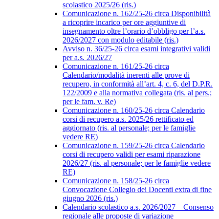
scolastico 2025/26 (ris.)
Comunicazione n. 162/25-26 circa Disponibilità
a ricoprire incarico per ore aggiuntive di
insegnamento oltre l’orario d’obbligo per l’a.s.
2026/2027 con modulo editabile (ris.)
Avviso n. 36/25-26 circa esami integrativi validi
per a.s. 2026/27
Comunicazione n. 161/25-26 circa
Calendario/modalità inerenti alle prove di
recupero, in conformità all’art. 4, c. 6, del D.P.R.
122/2009 e alla normativa collegata (ris. al pers.;
per le fam. v. Re)
Comunicazione n. 160/25-26 circa Calendario
corsi di recupero a.s. 2025/26 rettificato ed
aggiornato (ris. al personale; per le famiglie
vedere RE)
Comunicazione n. 159/25-26 circa Calendario
corsi di recupero validi per esami riparazione
2026/27 (ris. al personale; per le famiglie vedere
RE)
Comunicazione n. 158/25-26 circa
Convocazione Collegio dei Docenti extra di fine
giugno 2026 (ris.)
Calendario scolastico a.s. 2026/2027 – Consenso
regionale alle proposte di variazione