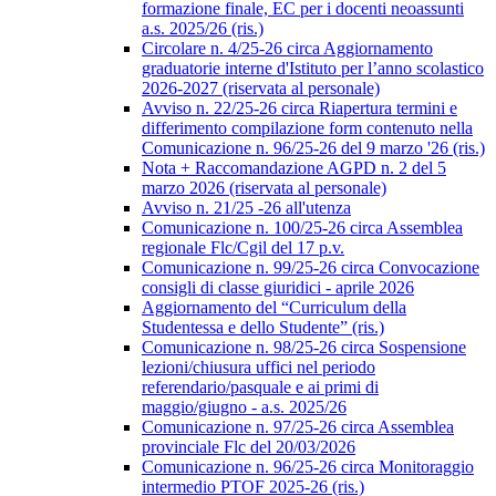
formazione finale, EC per i docenti neoassunti
a.s. 2025/26 (ris.)
Circolare n. 4/25-26 circa Aggiornamento
graduatorie interne d'Istituto per l’anno scolastico
2026-2027 (riservata al personale)
Avviso n. 22/25-26 circa Riapertura termini e
differimento compilazione form contenuto nella
Comunicazione n. 96/25-26 del 9 marzo '26 (ris.)
Nota + Raccomandazione AGPD n. 2 del 5
marzo 2026 (riservata al personale)
Avviso n. 21/25 -26 all'utenza
Comunicazione n. 100/25-26 circa Assemblea
regionale Flc/Cgil del 17 p.v.
Comunicazione n. 99/25-26 circa Convocazione
consigli di classe giuridici - aprile 2026
Aggiornamento del “Curriculum della
Studentessa e dello Studente” (ris.)
Comunicazione n. 98/25-26 circa Sospensione
lezioni/chiusura uffici nel periodo
referendario/pasquale e ai primi di
maggio/giugno - a.s. 2025/26
Comunicazione n. 97/25-26 circa Assemblea
provinciale Flc del 20/03/2026
Comunicazione n. 96/25-26 circa Monitoraggio
intermedio PTOF 2025-26 (ris.)