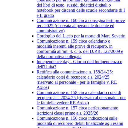
dei libri di testo, sussidi didattici digitali o
notebook per discenti delle scuole secondarie di I
e II grado
Comunicazione n. 160 circa consegna testi prove
rec. 2025 (riservata al personale docente ed
amministrativo)
Cordoglio del Liceo per la morte di Mara Severin
Comunicazione n. 159 circa calendario e
modalità inerenti alle prove di recupero, in
conformità all’art. 4, c. 6, del D.P.R. 122/2009 e
della normativa collegata
Independence day - Giorno dell'Indipendenza o
dell'Unità?
Rettifica alla comunicazione n. 158/24-25:
calendario corsi di recupero a.s. 2024/25
(riservato al personale - per le famiglie v. RE
Axios)
Comunicazione n. 158 circa calendario corsi di
recupero a.s. 2024-25 (riservato al personale - per
le famiglie vedere RE Axios)
Comunicazione n. 157 circa perfezionamento
iscrizioni classi prime a.s. 2025/26
Comunicazione n. 156 circa indicazioni sulle
modalità di recupero debiti finalizzate agli esami