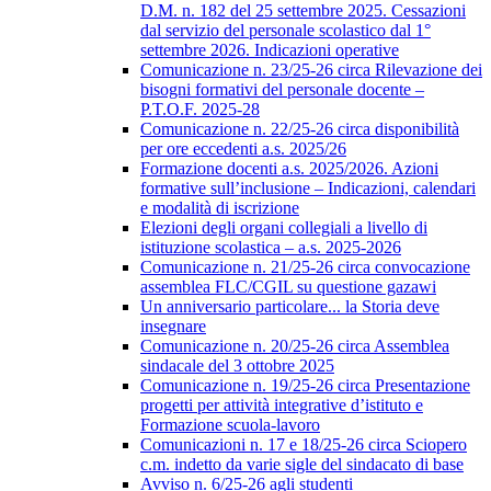
D.M. n. 182 del 25 settembre 2025. Cessazioni
dal servizio del personale scolastico dal 1°
settembre 2026. Indicazioni operative
Comunicazione n. 23/25-26 circa Rilevazione dei
bisogni formativi del personale docente –
P.T.O.F. 2025-28
Comunicazione n. 22/25-26 circa disponibilità
per ore eccedenti a.s. 2025/26
Formazione docenti a.s. 2025/2026. Azioni
formative sull’inclusione – Indicazioni, calendari
e modalità di iscrizione
Elezioni degli organi collegiali a livello di
istituzione scolastica – a.s. 2025-2026
Comunicazione n. 21/25-26 circa convocazione
assemblea FLC/CGIL su questione gazawi
Un anniversario particolare... la Storia deve
insegnare
Comunicazione n. 20/25-26 circa Assemblea
sindacale del 3 ottobre 2025
Comunicazione n. 19/25-26 circa Presentazione
progetti per attività integrative d’istituto e
Formazione scuola-lavoro
Comunicazioni n. 17 e 18/25-26 circa Sciopero
c.m. indetto da varie sigle del sindacato di base
Avviso n. 6/25-26 agli studenti