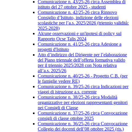
Comunicazione n. 43/25-26 circa Assemblea di
istituto del 27 ottobre 2025 - studenti
Comunicazione n. 42/25-26 circa Rinnovo
Consiglio d’Istituto, indizione delle elezioni
scolastiche per l’a.s. 2025/2026 (triennio validità:
2025-2028)
Alcune osservazioni e un'ipotesi di policy sul
Rapporto Ocse Talis 2024
Comunicazione n. 41/25-26 circa Adesione a
progetti d'Istituto
Atto d’indirizzo del Dirigente per l’elaborazione
del Piano triennale dell’offerta formativa valido
per il triennio 2025/2028 con Nota relativa
all’a.s. 2025/26
Comunicazione n. 40/25-26 - Progetto C.B. (per
le famiglie vedere RE)
Comunicazione n. 39/25-26 circa Indicazioni per
viaggi di istruzione a.s. corrente
Comunicazione n. 38/25-26 circa Modalità
organizzative per elezioni rappresentanti genitori
nei Consigli di Classe
Comunicazione n. 37/25-26 circa Convocazione
consigli di classe ottobre 2025
Comunicazione n. 36/25-26 circa Convocazione
Collegio dei docenti dell’08 ottobre 2025 (ris.)