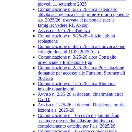
giovedì 11 settembre 2025
Comunicazione n. 6/25-26 circa calendario
attività accoglienza classi prime + orario generale
a.s. 2025/26, riservata al personale (per le
famiglie: vedere RE Axios)
Avviso n. 3/25-26 all'utenza
Comunicazione n. 5/25-26 - inizio attività
scolastiche
Comunicazione n. 4/25-26 circa Convocazione
collegio docenti 11.09.2025 (ris.)
Comunicazione n. 3/25-26 circa Consiglio
provinciale e formazione Fgu
Comunicazione n. 2/25-26 circa Presentazione
domande per accesso alle Funzioni Strumentali
2025/26
Comunicazione n. 1/25-26 circa Riunione
iniziale dipartimenti
Avviso n. 2/25-26 ai docenti, chiarimenti circa
C.d.D.
Avviso n. 1/25-26 ai docenti, Desiderata orario
lezioni a.s. 2025-26
Comunicazione n. 166 circa disponibilità ad
assumere ore residue alias aggiuntive o di
completamento cattedra per l’a.s. 2025/26
Comunicazione n. 165 circa convocazione