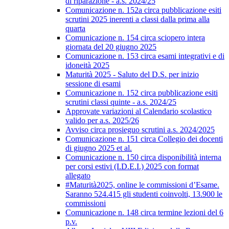
di riparazione - a.s. 2024/25
Comunicazione n. 152a circa pubblicazione esiti
scrutini 2025 inerenti a classi dalla prima alla
quarta
Comunicazione n. 154 circa sciopero intera
giornata del 20 giugno 2025
Comunicazione n. 153 circa esami integrativi e di
idoneità 2025
Maturità 2025 - Saluto del D.S. per inizio
sessione di esami
Comunicazione n. 152 circa pubblicazione esiti
scrutini classi quinte - a.s. 2024/25
Approvate variazioni al Calendario scolastico
valido per a.s. 2025/26
Avviso circa prosieguo scrutini a.s. 2024/2025
Comunicazione n. 151 circa Collegio dei docenti
di giugno 2025 et al.
Comunicazione n. 150 circa disponibilità interna
per corsi estivi (I.D.E.I.) 2025 con format
allegato
#Maturità2025, online le commissioni d’Esame.
Saranno 524.415 gli studenti coinvolti, 13.900 le
commissioni
Comunicazione n. 148 circa termine lezioni del 6
p.v.