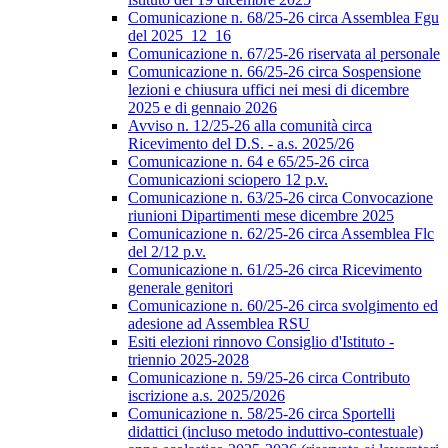
Comunicazione n. 68/25-26 circa Assemblea Fgu
del 2025_12_16
Comunicazione n. 67/25-26 riservata al personale
Comunicazione n. 66/25-26 circa Sospensione
lezioni e chiusura uffici nei mesi di dicembre
2025 e di gennaio 2026
Avviso n. 12/25-26 alla comunità circa
Ricevimento del D.S. - a.s. 2025/26
Comunicazione n. 64 e 65/25-26 circa
Comunicazioni sciopero 12 p.v.
Comunicazione n. 63/25-26 circa Convocazione
riunioni Dipartimenti mese dicembre 2025
Comunicazione n. 62/25-26 circa Assemblea Flc
del 2/12 p.v.
Comunicazione n. 61/25-26 circa Ricevimento
generale genitori
Comunicazione n. 60/25-26 circa svolgimento ed
adesione ad Assemblea RSU
Esiti elezioni rinnovo Consiglio d'Istituto -
triennio 2025-2028
Comunicazione n. 59/25-26 circa Contributo
iscrizione a.s. 2025/2026
Comunicazione n. 58/25-26 circa Sportelli
didattici (incluso metodo induttivo-contestuale)