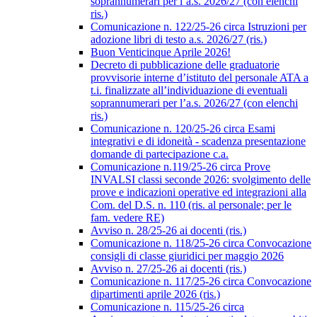
soprannumerari per l’a.s. 2026/27 (con elenchi
ris.)
Comunicazione n. 122/25-26 circa Istruzioni per
adozione libri di testo a.s. 2026/27 (ris.)
Buon Venticinque Aprile 2026!
Decreto di pubblicazione delle graduatorie
provvisorie interne d’istituto del personale ATA a
t.i. finalizzate all’individuazione di eventuali
soprannumerari per l’a.s. 2026/27 (con elenchi
ris.)
Comunicazione n. 120/25-26 circa Esami
integrativi e di idoneità - scadenza presentazione
domande di partecipazione c.a.
Comunicazione n.119/25-26 circa Prove
INVALSI classi seconde 2026: svolgimento delle
prove e indicazioni operative ed integrazioni alla
Com. del D.S. n. 110 (ris. al personale; per le
fam. vedere RE)
Avviso n. 28/25-26 ai docenti (ris.)
Comunicazione n. 118/25-26 circa Convocazione
consigli di classe giuridici per maggio 2026
Avviso n. 27/25-26 ai docenti (ris.)
Comunicazione n. 117/25-26 circa Convocazione
dipartimenti aprile 2026 (ris.)
Comunicazione n. 115/25-26 circa