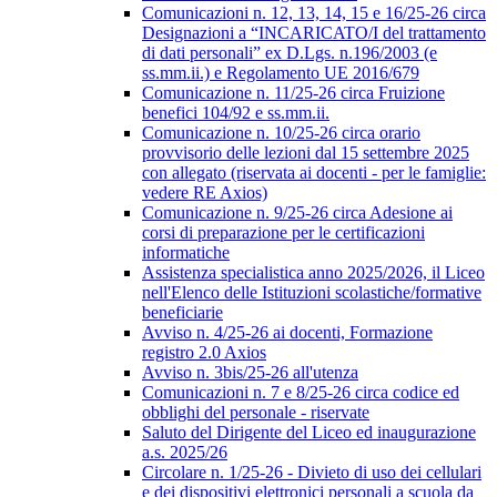
Comunicazioni n. 12, 13, 14, 15 e 16/25-26 circa
Designazioni a “INCARICATO/I del trattamento
di dati personali” ex D.Lgs. n.196/2003 (e
ss.mm.ii.) e Regolamento UE 2016/679
Comunicazione n. 11/25-26 circa Fruizione
benefici 104/92 e ss.mm.ii.
Comunicazione n. 10/25-26 circa orario
provvisorio delle lezioni dal 15 settembre 2025
con allegato (riservata ai docenti - per le famiglie:
vedere RE Axios)
Comunicazione n. 9/25-26 circa Adesione ai
corsi di preparazione per le certificazioni
informatiche
Assistenza specialistica anno 2025/2026, il Liceo
nell'Elenco delle Istituzioni scolastiche/formative
beneficiarie
Avviso n. 4/25-26 ai docenti, Formazione
registro 2.0 Axios
Avviso n. 3bis/25-26 all'utenza
Comunicazioni n. 7 e 8/25-26 circa codice ed
obblighi del personale - riservate
Saluto del Dirigente del Liceo ed inaugurazione
a.s. 2025/26
Circolare n. 1/25-26 - Divieto di uso dei cellulari
e dei dispositivi elettronici personali a scuola da