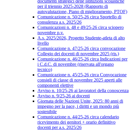
documenti strategici delle istituzioni scolastiche
per il triennio 2025-2028 (Rapporto di
autovalutazione, Piano di miglioramento, PTOF)
Comunicazione n. 50/25-26 circa Sportello di
consulenza a.s. 2025/26
Comunicazioni n. 48 e 49/25-26 circa sciopero
novembre p.v.
A.s. 2025/2026, Progetto Studente-atleta di alto
livello
Comunicazione n. 47/25-26 circa convocazione
Collegio dei docenti di novembre 2025 (ris.)
Comunicazione n. 46/25-26 circa Indicazioni per
i C.d.C. di novembre (riservata all'organo
tecnico)
Comunicazione n. 45/25-26 circa Convocazione
consigli di classe di novembre 2025 aperti alle
componenti elettive
Avviso n. 10/25-26 ai lavoratori della conoscenza
Avviso n. 9/25-26 ai docenti
Giornata delle Nazioni Unite, 2025: 80 anni di
impegno per la pace, i diritti e un mondo più
sostenibile
Comunicazione n. 44/25-26 circa calendario
ricevimento dei genitori + orario definitivo
docenti per a.s. 2025/26