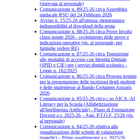
(riservata al personale)
Comunicazione n. 89/25-26 circa Assemblea
sindacale RSU del 24 Febbraio 2026
Avviso n. 15/25-26 all'utenza: momentanea
indisponibilità al download della posta
Comunicazione n. 88/25-26 circa Prove Invalsi
classi quinte 2026 - svolgimento delle prove e
indicazioni operative (ris. al personale; per
famiglie vedere RE)
Comunicazione n. 87/25-26 circa Transizione
alle modalità di accesso con Identità Digitale
(SPID e CIE) per i servizi digitali scolastici –
Legge n. 182/2025
Comunicazione n. 86/25-26 circa Proroga termini
per la presentazione delle iscrizioni degli studenti
e delle studentesse al Bando Certamen Anxuris
2026
Comunicazione n. 85/25-26 circa c.so AICA–AI
Literacy per la Scuola (Alfabetizzazione
all'Intelligenza Artificiale) - Piano di Formazione
Docenti a.s. 2025-26 – Agg. P.T.O.F. 25/26 (ris.
al personale)
Comunicazione n. 84/25-26 relativa alla
visualizzazione delle schede di valutazione
(pagelle) – Primo quadrimestre a.s. 2025/26