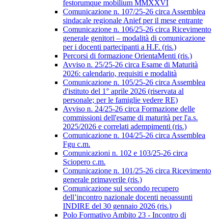
festorumque mobilium MMXXVI
Comunicazione n. 107/25-26 circa Assemblea
sindacale regionale Anief per il mese entrante
Comunicazione n. 106/25-26 circa Ricevimento
generale genitori – modalità di comunicazione
per i docenti partecipanti a H.F. (ris.)
Percorsi di formazione OrientaMenti (ris.)
Avviso n. 25/25-26 circa Esame di Maturità
2026: calendario, requisiti e modalità
Comunicazione n. 105/25-26 circa Assemblea
d'istituto del 1° aprile 2026 (riservata al
personale; per le famiglie vedere RE)
Avviso n. 24/25-26 circa Formazione delle
commissioni dell'esame di maturità per l'a.s.
2025/2026 e correlati adempimenti (ris.)
Comunicazione n. 104/25-26 circa Assemblea
Fgu c.m.
Comunicazioni n. 102 e 103/25-26 circa
Sciopero c.m.
Comunicazione n. 101/25-26 circa Ricevimento
generale primaverile (ris.)
Comunicazione sul secondo recupero
dell’incontro nazionale docenti neoassunti
INDIRE del 30 gennaio 2026 (ris.)
Polo Formativo Ambito 23 - Incontro di