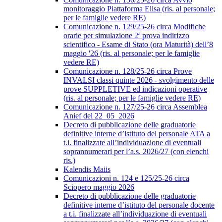
monitoraggio Piattaforma Elisa (ris. al personale;
per le famiglie vedere RE)
Comunicazione n. 129/25-26 circa Modifiche
orarie per simulazione 2ª prova indirizzo
scientifico - Esame di Stato (ora Maturità) dell’8
maggio '26 (ris. al personale; per le famiglie
vedere RE)
Comunicazione n. 128/25-26 circa Prove
INVALSI classi quinte 2026 - svolgimento delle
prove SUPPLETIVE ed indicazioni operative
(ris. al personale; per le famiglie vedere RE)
Comunicazione n. 127/25-26 circa Assemblea
Anief del 22_05_2026
Decreto di pubblicazione delle graduatorie
definitive interne d’istituto del personale ATA a
t.i. finalizzate all’individuazione di eventuali
soprannumerari per l’a.s. 2026/27 (con elenchi
ris.)
Kalendis Maiis
Comunicazioni n. 124 e 125/25-26 circa
Sciopero maggio 2026
Decreto di pubblicazione delle graduatorie
definitive interne d’istituto del personale docente
a t.i. finalizzate all’individuazione di eventuali