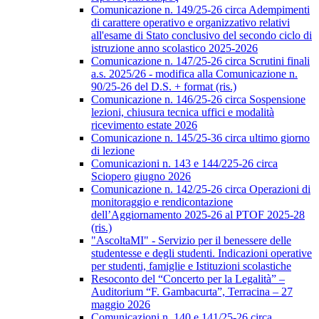
Comunicazione n. 149/25-26 circa Adempimenti
di carattere operativo e organizzativo relativi
all'esame di Stato conclusivo del secondo ciclo di
istruzione anno scolastico 2025-2026
Comunicazione n. 147/25-26 circa Scrutini finali
a.s. 2025/26 - modifica alla Comunicazione n.
90/25-26 del D.S. + format (ris.)
Comunicazione n. 146/25-26 circa Sospensione
lezioni, chiusura tecnica uffici e modalità
ricevimento estate 2026
Comunicazione n. 145/25-36 circa ultimo giorno
di lezione
Comunicazioni n. 143 e 144/225-26 circa
Sciopero giugno 2026
Comunicazione n. 142/25-26 circa Operazioni di
monitoraggio e rendicontazione
dell’Aggiornamento 2025-26 al PTOF 2025-28
(ris.)
"AscoltaMI" - Servizio per il benessere delle
studentesse e degli studenti. Indicazioni operative
per studenti, famiglie e Istituzioni scolastiche
Resoconto del “Concerto per la Legalità” –
Auditorium “F. Gambacurta”, Terracina – 27
maggio 2026
Comunicazioni n. 140 e 141/25-26 circa