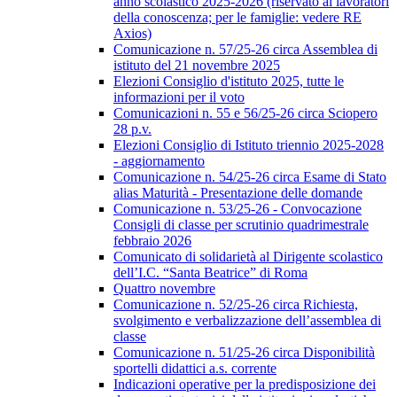
anno scolastico 2025-2026 (riservato ai lavoratori
della conoscenza; per le famiglie: vedere RE
Axios)
Comunicazione n. 57/25-26 circa Assemblea di
istituto del 21 novembre 2025
Elezioni Consiglio d'istituto 2025, tutte le
informazioni per il voto
Comunicazioni n. 55 e 56/25-26 circa Sciopero
28 p.v.
Elezioni Consiglio di Istituto triennio 2025-2028
- aggiornamento
Comunicazione n. 54/25-26 circa Esame di Stato
alias Maturità - Presentazione delle domande
Comunicazione n. 53/25-26 - Convocazione
Consigli di classe per scrutinio quadrimestrale
febbraio 2026
Comunicato di solidarietà al Dirigente scolastico
dell’I.C. “Santa Beatrice” di Roma
Quattro novembre
Comunicazione n. 52/25-26 circa Richiesta,
svolgimento e verbalizzazione dell’assemblea di
classe
Comunicazione n. 51/25-26 circa Disponibilità
sportelli didattici a.s. corrente
Indicazioni operative per la predisposizione dei