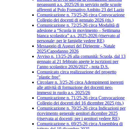
neoassunti a.s. 2025/26 in servizio nelle scuole
afferenti al Polo Formativo Ambito 23 del Lazio
Comunicazione n. 73/25-26 circa Convocazione
Collegio dei docenti di gennaio 2026 (ris.)
Comunicazione n. 72/25-26 circa Modalità di
adesione a “Scuola in movimento – Settimana
bianca scolastica” a.s. 2025-2026 (riservato al
personale; per le famiglie vedere RE)
Messaggio di Auguri del Dirigente - Natale
2025/Capodanno 2026
Avviso n. 13/25-26 alla comunità: Scuola, dal 13
gennaio al 21 febbraio aperte le iscrizioni per
l’anno scolastico 2026/2027 - nota D.S.
Comunicato circa realizzazione del progetto
"plastic free"
Circolare n. 3/25-26 circa Adempimenti inerenti
alle attività di formazione dei docenti neo-
immessi in ruolo a.s. 2025/26
Comunicazione n. 71/25-26 circa Convocazione
Collegio dei docenti del 16 dicembre 2025 (ris.)
Comunicazione n. 70/25-26 circa Indicazioni per
ricevimento generale genitori dicembre 2025
(riservata ai docenti; per i genitori vedere RE)
Comunicazione n. 69/25-26 circa Assemblea di
istituto del 19 dicembre 2025