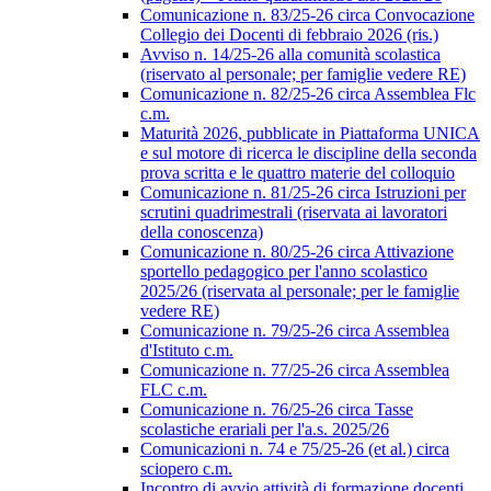
Comunicazione n. 83/25-26 circa Convocazione
Collegio dei Docenti di febbraio 2026 (ris.)
Avviso n. 14/25-26 alla comunità scolastica
(riservato al personale; per famiglie vedere RE)
Comunicazione n. 82/25-26 circa Assemblea Flc
c.m.
Maturità 2026, pubblicate in Piattaforma UNICA
e sul motore di ricerca le discipline della seconda
prova scritta e le quattro materie del colloquio
Comunicazione n. 81/25-26 circa Istruzioni per
scrutini quadrimestrali (riservata ai lavoratori
della conoscenza)
Comunicazione n. 80/25-26 circa Attivazione
sportello pedagogico per l'anno scolastico
2025/26 (riservata al personale; per le famiglie
vedere RE)
Comunicazione n. 79/25-26 circa Assemblea
d'Istituto c.m.
Comunicazione n. 77/25-26 circa Assemblea
FLC c.m.
Comunicazione n. 76/25-26 circa Tasse
scolastiche erariali per l'a.s. 2025/26
Comunicazioni n. 74 e 75/25-26 (et al.) circa
sciopero c.m.
Incontro di avvio attività di formazione docenti