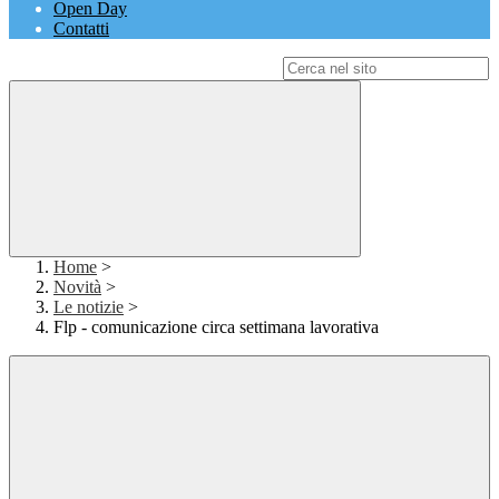
Open Day
Contatti
Campo di ricerca per le pagine del sito
Home
>
Novità
>
Le notizie
>
Flp - comunicazione circa settimana lavorativa