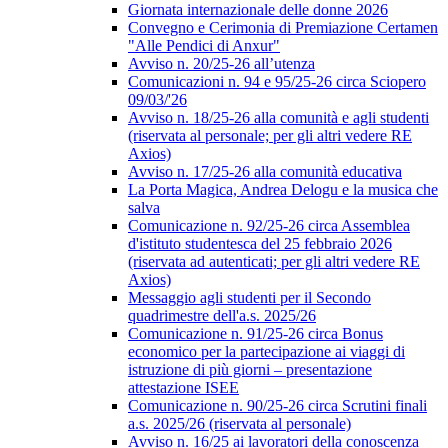
Giornata internazionale delle donne 2026
Convegno e Cerimonia di Premiazione Certamen
"Alle Pendici di Anxur"
Avviso n. 20/25-26 all’utenza
Comunicazioni n. 94 e 95/25-26 circa Sciopero
09/03/'26
Avviso n. 18/25-26 alla comunità e agli studenti
(riservata al personale; per gli altri vedere RE
Axios)
Avviso n. 17/25-26 alla comunità educativa
La Porta Magica, Andrea Delogu e la musica che
salva
Comunicazione n. 92/25-26 circa Assemblea
d'istituto studentesca del 25 febbraio 2026
(riservata ad autenticati; per gli altri vedere RE
Axios)
Messaggio agli studenti per il Secondo
quadrimestre dell'a.s. 2025/26
Comunicazione n. 91/25-26 circa Bonus
economico per la partecipazione ai viaggi di
istruzione di più giorni – presentazione
attestazione ISEE
Comunicazione n. 90/25-26 circa Scrutini finali
a.s. 2025/26 (riservata al personale)
Avviso n. 16/25 ai lavoratori della conoscenza