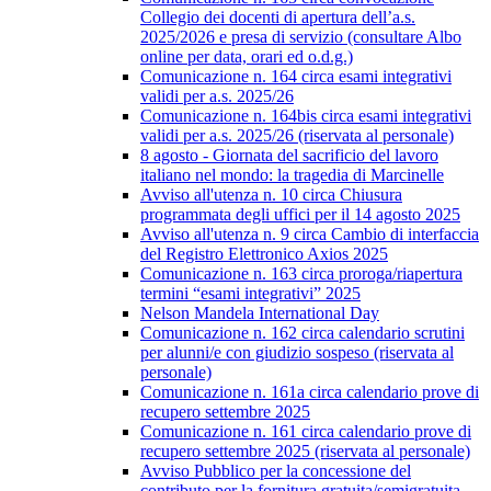
Collegio dei docenti di apertura dell’a.s.
2025/2026 e presa di servizio (consultare Albo
online per data, orari ed o.d.g.)
Comunicazione n. 164 circa esami integrativi
validi per a.s. 2025/26
Comunicazione n. 164bis circa esami integrativi
validi per a.s. 2025/26 (riservata al personale)
8 agosto - Giornata del sacrificio del lavoro
italiano nel mondo: la tragedia di Marcinelle
Avviso all'utenza n. 10 circa Chiusura
programmata degli uffici per il 14 agosto 2025
Avviso all'utenza n. 9 circa Cambio di interfaccia
del Registro Elettronico Axios 2025
Comunicazione n. 163 circa proroga/riapertura
termini “esami integrativi” 2025
Nelson Mandela International Day
Comunicazione n. 162 circa calendario scrutini
per alunni/e con giudizio sospeso (riservata al
personale)
Comunicazione n. 161a circa calendario prove di
recupero settembre 2025
Comunicazione n. 161 circa calendario prove di
recupero settembre 2025 (riservata al personale)
Avviso Pubblico per la concessione del
contributo per la fornitura gratuita/semigratuita