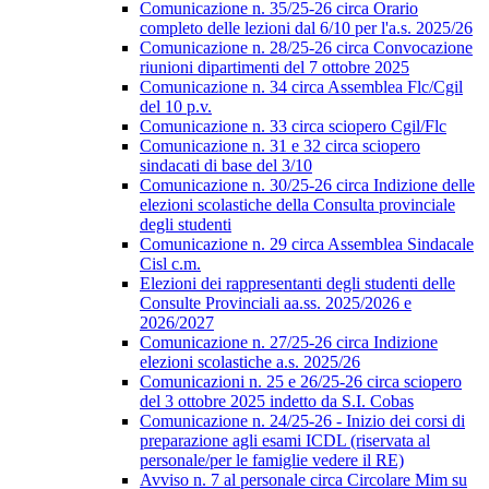
Comunicazione n. 35/25-26 circa Orario
completo delle lezioni dal 6/10 per l'a.s. 2025/26
Comunicazione n. 28/25-26 circa Convocazione
riunioni dipartimenti del 7 ottobre 2025
Comunicazione n. 34 circa Assemblea Flc/Cgil
del 10 p.v.
Comunicazione n. 33 circa sciopero Cgil/Flc
Comunicazione n. 31 e 32 circa sciopero
sindacati di base del 3/10
Comunicazione n. 30/25-26 circa Indizione delle
elezioni scolastiche della Consulta provinciale
degli studenti
Comunicazione n. 29 circa Assemblea Sindacale
Cisl c.m.
Elezioni dei rappresentanti degli studenti delle
Consulte Provinciali aa.ss. 2025/2026 e
2026/2027
Comunicazione n. 27/25-26 circa Indizione
elezioni scolastiche a.s. 2025/26
Comunicazioni n. 25 e 26/25-26 circa sciopero
del 3 ottobre 2025 indetto da S.I. Cobas
Comunicazione n. 24/25-26 - Inizio dei corsi di
preparazione agli esami ICDL (riservata al
personale/per le famiglie vedere il RE)
Avviso n. 7 al personale circa Circolare Mim su