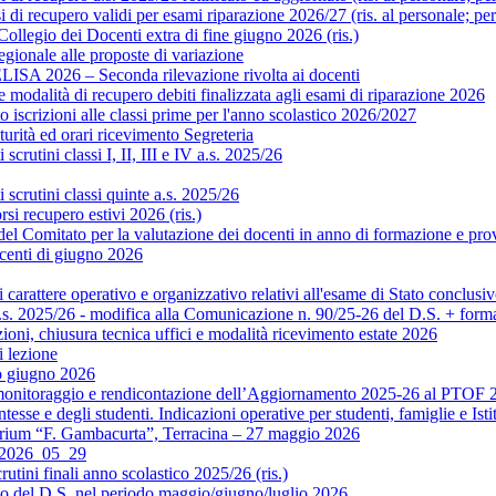
di recupero validi per esami riparazione 2026/27 (ris. al personale; pe
legio dei Docenti extra di fine giugno 2026 (ris.)
gionale alle proposte di variazione
ISA 2026 – Seconda rilevazione rivolta ai docenti
modalità di recupero debiti finalizzata agli esami di riparazione 2026
scrizioni alle classi prime per l'anno scolastico 2026/2027
rità ed orari ricevimento Segreteria
crutini classi I, II, III e IV a.s. 2025/26
scrutini classi quinte a.s. 2025/26
si recupero estivi 2026 (ris.)
Comitato per la valutazione dei docenti in anno di formazione e prova 
centi di giugno 2026
rattere operativo e organizzativo relativi all'esame di Stato conclusiv
.s. 2025/26 - modifica alla Comunicazione n. 90/25-26 del D.S. + format
ni, chiusura tecnica uffici e modalità ricevimento estate 2026
 lezione
o giugno 2026
monitoraggio e rendicontazione dell’Aggiornamento 2025-26 al PTOF 20
esse e degli studenti. Indicazioni operative per studenti, famiglie e Isti
orium “F. Gambacurta”, Terracina – 27 maggio 2026
o 2026_05_29
utini finali anno scolastico 2025/26 (ris.)
to del D.S. nel periodo maggio/giugno/luglio 2026