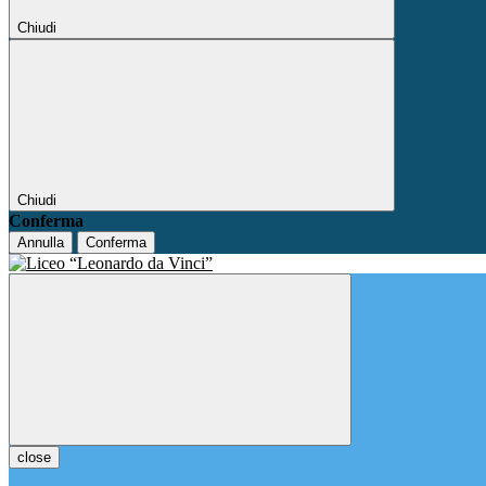
Chiudi
Chiudi
Conferma
Annulla
Conferma
close