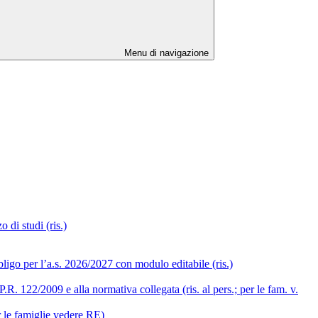
Menu di navigazione
 di studi (ris.)
ligo per l’a.s. 2026/2027 con modulo editabile (ris.)
R. 122/2009 e alla normativa collegata (ris. al pers.; per le fam. v.
r le famiglie vedere RE)