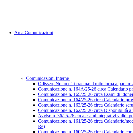
Area Comunicazioni
Comunicazioni Interne
Odisseo, Nolan e Terracina: il mito torna a parlare al
Comunicazione n. 164A/25-26 circa Calendario pr
Comunicazione n. 165/25-26 circa Esami di idoneità 
Comunicazione n. 164/25-26 circa Calendario prove
Comunicazione n. 163/25-26 circa Calendario scruti
Comunicazione n. 162/25-26 circa Disponibilità a ri
Avviso n. 36/25-26 circa esami integrativi validi p
Comunicazione n. 161/25-26 circa Calendario/modalità
Re)
Comunicazione n. 160/25-26 circa Calendario corsi d