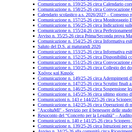
Comunicazione n. 159/25-26 circa Calendario corsi 
Comunicazione n. 158/25-26 circa Convocazione Col
Calendario scolastico a.s. 2026/2027 – Consenso re
Comunicazione n. 157/25-26 circa Monitoraggio EL
Comunicazione n. 156/25-26 circa Indicazioni sulle 
Comunicazione n. 155/24-26 circa Perfezionamento i
Avviso n. 35/25-26 circa Prima/Seconda prova Matu
Comunicazione n. 154/25-26 circa Informativa esiti s
Saluto del D.S. ai maturandi 2026
Comunicazione n. 153/25-26 circa Informativa esiti 
Comunicazione n. 152/25-26 circa Disponibilità cor
Comunicazione n. 151/25-26 circa Convocazione del 
Comunicazione n. 150/25-26 circa Collegio dei do
Χρόνος καὶ Καιρός
Comunicazione n. 149/25-26 circa Adempimenti di ca
Comunicazione n. 147/25-26 circa Scrutini finali a
Comunicazione n. 146/25-26 circa Sospensione lezio
Comunicazione n. 145/25-36 circa ultimo giorno di
Comunicazioni n. 143 e 144/225-26 circa Scioper
Comunicazione n. 142/25-26 circa Operazioni di 
"AscoltaMI" - Servizio per il benessere delle student
Resoconto del “Concerto per la Legalità” – Audit
Comunicazioni n. 140 e 141/25-26 circa Scioper
Comunicazione n. 139/25-26 circa Istruzioni per scr
Avviso n. 34/25-26 alla comunità circa Ricevimen