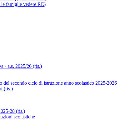
r le famiglie vedere RE)
- a.s. 2025/26 (ris.)
o del secondo ciclo di istruzione anno scolastico 2025-2026
 (ris.)
25-28 (ris.)
tuzioni scolastiche