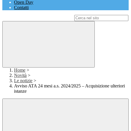
Open Day
Contatti
Campo di ricerca per le pagine del sito
Home
>
Novità
>
Le notizie
>
Avviso ATA 24 mesi a.s. 2024/2025 – Acquisizione ulteriori
istanze