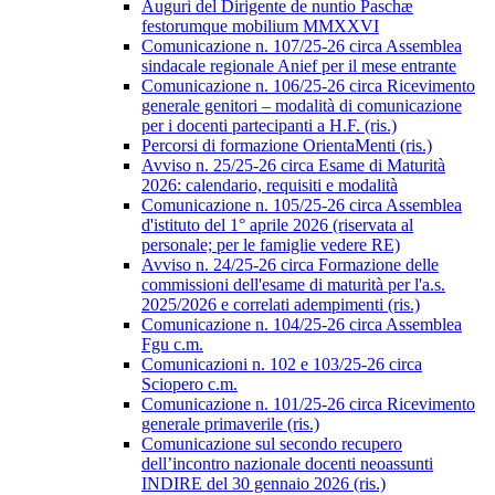
Auguri del Dirigente de nuntio Paschæ
festorumque mobilium MMXXVI
Comunicazione n. 107/25-26 circa Assemblea
sindacale regionale Anief per il mese entrante
Comunicazione n. 106/25-26 circa Ricevimento
generale genitori – modalità di comunicazione
per i docenti partecipanti a H.F. (ris.)
Percorsi di formazione OrientaMenti (ris.)
Avviso n. 25/25-26 circa Esame di Maturità
2026: calendario, requisiti e modalità
Comunicazione n. 105/25-26 circa Assemblea
d'istituto del 1° aprile 2026 (riservata al
personale; per le famiglie vedere RE)
Avviso n. 24/25-26 circa Formazione delle
commissioni dell'esame di maturità per l'a.s.
2025/2026 e correlati adempimenti (ris.)
Comunicazione n. 104/25-26 circa Assemblea
Fgu c.m.
Comunicazioni n. 102 e 103/25-26 circa
Sciopero c.m.
Comunicazione n. 101/25-26 circa Ricevimento
generale primaverile (ris.)
Comunicazione sul secondo recupero
dell’incontro nazionale docenti neoassunti
INDIRE del 30 gennaio 2026 (ris.)