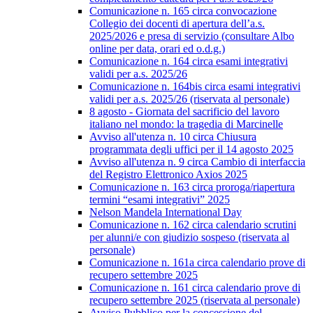
Comunicazione n. 165 circa convocazione
Collegio dei docenti di apertura dell’a.s.
2025/2026 e presa di servizio (consultare Albo
online per data, orari ed o.d.g.)
Comunicazione n. 164 circa esami integrativi
validi per a.s. 2025/26
Comunicazione n. 164bis circa esami integrativi
validi per a.s. 2025/26 (riservata al personale)
8 agosto - Giornata del sacrificio del lavoro
italiano nel mondo: la tragedia di Marcinelle
Avviso all'utenza n. 10 circa Chiusura
programmata degli uffici per il 14 agosto 2025
Avviso all'utenza n. 9 circa Cambio di interfaccia
del Registro Elettronico Axios 2025
Comunicazione n. 163 circa proroga/riapertura
termini “esami integrativi” 2025
Nelson Mandela International Day
Comunicazione n. 162 circa calendario scrutini
per alunni/e con giudizio sospeso (riservata al
personale)
Comunicazione n. 161a circa calendario prove di
recupero settembre 2025
Comunicazione n. 161 circa calendario prove di
recupero settembre 2025 (riservata al personale)
Avviso Pubblico per la concessione del