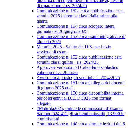
modalità di recupero debiti finalizzate agli esami
di riparazione - a.s. 2024/25
Comunicazione n. 152a circa pubblicazione esiti
scrutini 2025 inerenti a classi dalla prima alla
quarta
Comunicazione n. 154 circa sciopero intera
giornata del 20 giugno 2025
Comunicazione n. 153 circa esami integrativi e di
idoneità 2025
Maturità 2025 - Saluto del D.S. per inizio
sessione di esami
Comunicazione n. 152 circa pubblicazione esiti
scrutini classi quinte - a.s. 2024/25
Approvate variazioni al Calendario scolastico
valido per a.s. 2025/26
Avviso circa prosieguo scrutini a.s. 2024/2025
Comunicazione n. 151 circa Collegio dei docenti
di giugno 2025 et al.
Comunicazione n. 150 circa disponibilità interna
per corsi estivi (I.D.E.I.) 2025 con format
allegato
#Maturità2025, online le commissioni d’Esame.
Saranno 524.415 gli studenti coinvolti, 13.900 le
commissioni
Comunicazione n. 148 circa termine lezioni del 6