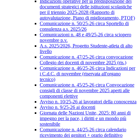
Indicazioni operative per la predisposizione dei
documenti strategici delle istituzioni scolastiche
per il triennio 2025-2028 (Rapporto di
autovalutazione, Piano di miglioramento, PTOF)
Comunicazione n. 50/25-26 circa Sportello di
consulenza a.s. 2025/26
Comunicazioni n. 48 e 49/25-26 circa sciopero
novembre p.v.
A.s. 2025/2026, Progetto Studente-atleta di alto
livello
Comunicazione n. 47/25-26 circa convocazione
Collegio dei docenti di novembre 2025 (ris.)
Comunicazione n. 46/25-26 circa Indicazioni per
i C.d.C. di novembre (riservata all'organo
tecnico)
Comunicazione n. 45/25-26 circa Convocazione
consigli di classe di novembre 2025 aperti alle
componenti elettive
Avviso n. 10/25-26 ai lavoratori della conoscenza
Avviso n. 9/25-26 ai docenti
Giornata delle Nazioni Unite, 2025: 80 anni di
impegno per la pace, i diritti e un mondo più
sostenibile
Comunicazione n. 44/25-26 circa calendario
ricevimento dei genitori + orario definitivo