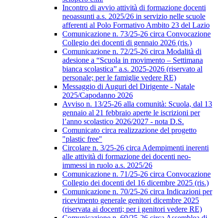
Incontro di avvio attività di formazione docenti
neoassunti a.s. 2025/26 in servizio nelle scuole
afferenti al Polo Formativo Ambito 23 del Lazio
Comunicazione n. 73/25-26 circa Convocazione
Collegio dei docenti di gennaio 2026 (ris.)
Comunicazione n. 72/25-26 circa Modalità di
adesione a “Scuola in movimento – Settimana
bianca scolastica” a.s. 2025-2026 (riservato al
personale; per le famiglie vedere RE)
Messaggio di Auguri del Dirigente - Natale
2025/Capodanno 2026
Avviso n. 13/25-26 alla comunità: Scuola, dal 13
gennaio al 21 febbraio aperte le iscrizioni per
l’anno scolastico 2026/2027 - nota D.S.
Comunicato circa realizzazione del progetto
"plastic free"
Circolare n. 3/25-26 circa Adempimenti inerenti
alle attività di formazione dei docenti neo-
immessi in ruolo a.s. 2025/26
Comunicazione n. 71/25-26 circa Convocazione
Collegio dei docenti del 16 dicembre 2025 (ris.)
Comunicazione n. 70/25-26 circa Indicazioni per
ricevimento generale genitori dicembre 2025
(riservata ai docenti; per i genitori vedere RE)
Comunicazione n. 69/25-26 circa Assemblea di