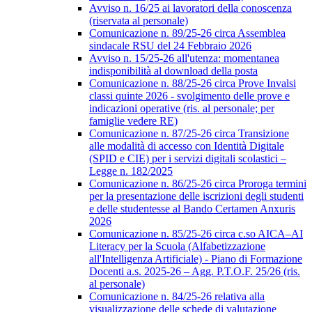
Avviso n. 16/25 ai lavoratori della conoscenza
(riservata al personale)
Comunicazione n. 89/25-26 circa Assemblea
sindacale RSU del 24 Febbraio 2026
Avviso n. 15/25-26 all'utenza: momentanea
indisponibilità al download della posta
Comunicazione n. 88/25-26 circa Prove Invalsi
classi quinte 2026 - svolgimento delle prove e
indicazioni operative (ris. al personale; per
famiglie vedere RE)
Comunicazione n. 87/25-26 circa Transizione
alle modalità di accesso con Identità Digitale
(SPID e CIE) per i servizi digitali scolastici –
Legge n. 182/2025
Comunicazione n. 86/25-26 circa Proroga termini
per la presentazione delle iscrizioni degli studenti
e delle studentesse al Bando Certamen Anxuris
2026
Comunicazione n. 85/25-26 circa c.so AICA–AI
Literacy per la Scuola (Alfabetizzazione
all'Intelligenza Artificiale) - Piano di Formazione
Docenti a.s. 2025-26 – Agg. P.T.O.F. 25/26 (ris.
al personale)
Comunicazione n. 84/25-26 relativa alla
visualizzazione delle schede di valutazione