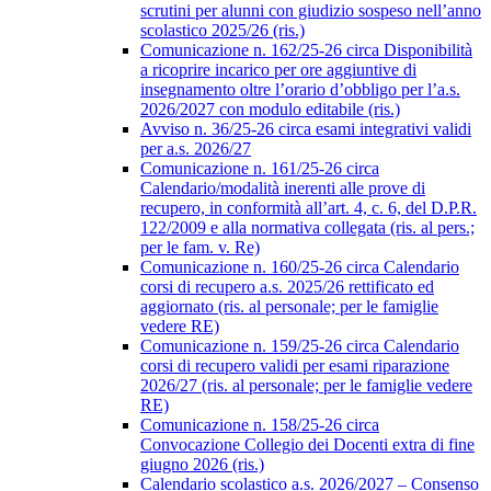
scrutini per alunni con giudizio sospeso nell’anno
scolastico 2025/26 (ris.)
Comunicazione n. 162/25-26 circa Disponibilità
a ricoprire incarico per ore aggiuntive di
insegnamento oltre l’orario d’obbligo per l’a.s.
2026/2027 con modulo editabile (ris.)
Avviso n. 36/25-26 circa esami integrativi validi
per a.s. 2026/27
Comunicazione n. 161/25-26 circa
Calendario/modalità inerenti alle prove di
recupero, in conformità all’art. 4, c. 6, del D.P.R.
122/2009 e alla normativa collegata (ris. al pers.;
per le fam. v. Re)
Comunicazione n. 160/25-26 circa Calendario
corsi di recupero a.s. 2025/26 rettificato ed
aggiornato (ris. al personale; per le famiglie
vedere RE)
Comunicazione n. 159/25-26 circa Calendario
corsi di recupero validi per esami riparazione
2026/27 (ris. al personale; per le famiglie vedere
RE)
Comunicazione n. 158/25-26 circa
Convocazione Collegio dei Docenti extra di fine
giugno 2026 (ris.)
Calendario scolastico a.s. 2026/2027 – Consenso