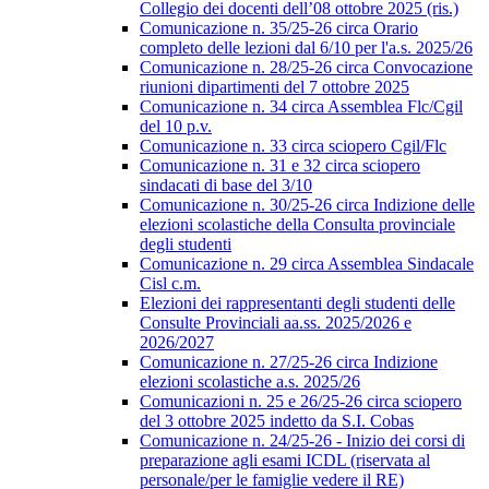
Collegio dei docenti dell’08 ottobre 2025 (ris.)
Comunicazione n. 35/25-26 circa Orario
completo delle lezioni dal 6/10 per l'a.s. 2025/26
Comunicazione n. 28/25-26 circa Convocazione
riunioni dipartimenti del 7 ottobre 2025
Comunicazione n. 34 circa Assemblea Flc/Cgil
del 10 p.v.
Comunicazione n. 33 circa sciopero Cgil/Flc
Comunicazione n. 31 e 32 circa sciopero
sindacati di base del 3/10
Comunicazione n. 30/25-26 circa Indizione delle
elezioni scolastiche della Consulta provinciale
degli studenti
Comunicazione n. 29 circa Assemblea Sindacale
Cisl c.m.
Elezioni dei rappresentanti degli studenti delle
Consulte Provinciali aa.ss. 2025/2026 e
2026/2027
Comunicazione n. 27/25-26 circa Indizione
elezioni scolastiche a.s. 2025/26
Comunicazioni n. 25 e 26/25-26 circa sciopero
del 3 ottobre 2025 indetto da S.I. Cobas
Comunicazione n. 24/25-26 - Inizio dei corsi di
preparazione agli esami ICDL (riservata al
personale/per le famiglie vedere il RE)