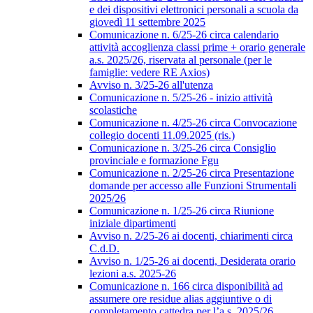
e dei dispositivi elettronici personali a scuola da
giovedì 11 settembre 2025
Comunicazione n. 6/25-26 circa calendario
attività accoglienza classi prime + orario generale
a.s. 2025/26, riservata al personale (per le
famiglie: vedere RE Axios)
Avviso n. 3/25-26 all'utenza
Comunicazione n. 5/25-26 - inizio attività
scolastiche
Comunicazione n. 4/25-26 circa Convocazione
collegio docenti 11.09.2025 (ris.)
Comunicazione n. 3/25-26 circa Consiglio
provinciale e formazione Fgu
Comunicazione n. 2/25-26 circa Presentazione
domande per accesso alle Funzioni Strumentali
2025/26
Comunicazione n. 1/25-26 circa Riunione
iniziale dipartimenti
Avviso n. 2/25-26 ai docenti, chiarimenti circa
C.d.D.
Avviso n. 1/25-26 ai docenti, Desiderata orario
lezioni a.s. 2025-26
Comunicazione n. 166 circa disponibilità ad
assumere ore residue alias aggiuntive o di
completamento cattedra per l’a.s. 2025/26