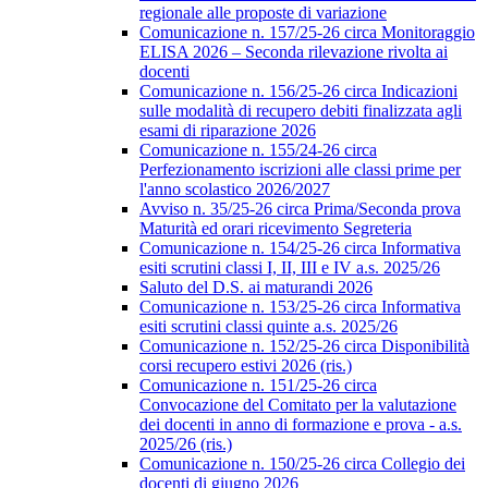
regionale alle proposte di variazione
Comunicazione n. 157/25-26 circa Monitoraggio
ELISA 2026 – Seconda rilevazione rivolta ai
docenti
Comunicazione n. 156/25-26 circa Indicazioni
sulle modalità di recupero debiti finalizzata agli
esami di riparazione 2026
Comunicazione n. 155/24-26 circa
Perfezionamento iscrizioni alle classi prime per
l'anno scolastico 2026/2027
Avviso n. 35/25-26 circa Prima/Seconda prova
Maturità ed orari ricevimento Segreteria
Comunicazione n. 154/25-26 circa Informativa
esiti scrutini classi I, II, III e IV a.s. 2025/26
Saluto del D.S. ai maturandi 2026
Comunicazione n. 153/25-26 circa Informativa
esiti scrutini classi quinte a.s. 2025/26
Comunicazione n. 152/25-26 circa Disponibilità
corsi recupero estivi 2026 (ris.)
Comunicazione n. 151/25-26 circa
Convocazione del Comitato per la valutazione
dei docenti in anno di formazione e prova - a.s.
2025/26 (ris.)
Comunicazione n. 150/25-26 circa Collegio dei
docenti di giugno 2026