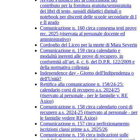
contributo per la fornitura gratuita/semigratuita
dei libri di testo, sussidi didattici digitali o
notebook per discenti delle scuole secondarie di I
e II grado
Comunicazione n. 160 circa consegna testi prove
rec. 2025 (riservata al personale docente ed
amministrativo)
Cordoglio del Liceo per la morte di Mara Severin
Comunicazione n. 159 circa calendario e
modalità inerenti alle prove di recupero, in
conformità all’art. 4, c. 6, del D.P.R. 122/2009 e
della normativa collegata
Independence day - Giorno dell'Indipendenza o
dell'Unità?
Rettifica alla comunicazione n. 158/24-25:
calendario corsi di recupero a.s. 2024/25
(riservato al personale - per le famiglie v. RE
Axios)
Comunicazione n. 158 circa calendario corsi di
recupero a.s. 2024-25 (riservato al personale - per
le famiglie vedere RE Axios)
Comunicazione n. 157 circa perfezionamento
iscrizioni classi prime a.s. 2025/26
Comunicazione n. 156 circa indicazioni sulle