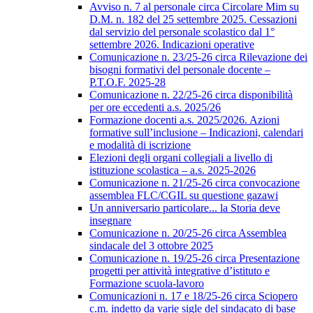
Avviso n. 7 al personale circa Circolare Mim su
D.M. n. 182 del 25 settembre 2025. Cessazioni
dal servizio del personale scolastico dal 1°
settembre 2026. Indicazioni operative
Comunicazione n. 23/25-26 circa Rilevazione dei
bisogni formativi del personale docente –
P.T.O.F. 2025-28
Comunicazione n. 22/25-26 circa disponibilità
per ore eccedenti a.s. 2025/26
Formazione docenti a.s. 2025/2026. Azioni
formative sull’inclusione – Indicazioni, calendari
e modalità di iscrizione
Elezioni degli organi collegiali a livello di
istituzione scolastica – a.s. 2025-2026
Comunicazione n. 21/25-26 circa convocazione
assemblea FLC/CGIL su questione gazawi
Un anniversario particolare... la Storia deve
insegnare
Comunicazione n. 20/25-26 circa Assemblea
sindacale del 3 ottobre 2025
Comunicazione n. 19/25-26 circa Presentazione
progetti per attività integrative d’istituto e
Formazione scuola-lavoro
Comunicazioni n. 17 e 18/25-26 circa Sciopero
c.m. indetto da varie sigle del sindacato di base