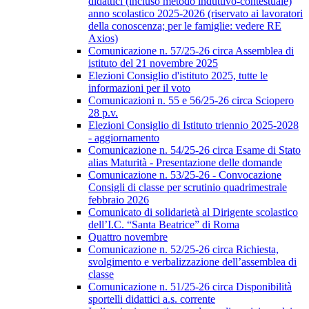
didattici (incluso metodo induttivo-contestuale)
anno scolastico 2025-2026 (riservato ai lavoratori
della conoscenza; per le famiglie: vedere RE
Axios)
Comunicazione n. 57/25-26 circa Assemblea di
istituto del 21 novembre 2025
Elezioni Consiglio d'istituto 2025, tutte le
informazioni per il voto
Comunicazioni n. 55 e 56/25-26 circa Sciopero
28 p.v.
Elezioni Consiglio di Istituto triennio 2025-2028
- aggiornamento
Comunicazione n. 54/25-26 circa Esame di Stato
alias Maturità - Presentazione delle domande
Comunicazione n. 53/25-26 - Convocazione
Consigli di classe per scrutinio quadrimestrale
febbraio 2026
Comunicato di solidarietà al Dirigente scolastico
dell’I.C. “Santa Beatrice” di Roma
Quattro novembre
Comunicazione n. 52/25-26 circa Richiesta,
svolgimento e verbalizzazione dell’assemblea di
classe
Comunicazione n. 51/25-26 circa Disponibilità
sportelli didattici a.s. corrente