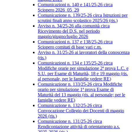
Comunicazioni n. 140 e 141/25-26 circa
Sciopero 2026_05_29
Comunicazione n. 139/25-26 circa Istruzioni per
scrutini finali anno scolastico 2025/26 (ris.)
Avviso n. 34/25-26 alla comunità circa
Ricevimento del D.S. nel periodo
maggio/giugno/luglio 2026
Comunicazioni n. 137 e 138/25-26 circa
Sciopero comitati di base vari c.m.
Avviso n. 31/25-26 ai lavoratori della conoscenza
(ris.)
Comunicazioni n. 134 e 135/25-26 circa
Modifiche orarie per simulazione 2ª prova L.C. e
S.U. per Esame di Maturità, 18 e 19 maggio (ris.
al personale, per le famiglie vedere RE)
Comunicazione n. 133/25-26 circa Modifiche
orario per simulazione 1ª prova Esame di
Maturità del 13 maggio (ris. al personale; per le
famiglie vedere RE)
Comunicazione n. 132/25-26 circa
Convocazione Collegio dei Docenti di maggio
2026 (ris.)
Comunicazione n. 131/25-26 circa
Rendicontazione attività di orientamento a.s.
2025-2026 (ris.)