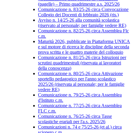
(pagelle) – Primo quadrimestre a.s. 2025/26
Comunicazione n. 83/25-26 circa Convocazione
Collegio dei Docenti di febbraio 2026 (ris.)
Avviso n. 14/25-26 alla comunità scolastica
(riservato al personale; per famiglie vedere RE)
Comunicazione n. 82/25-26 circa Assemblea Flc
c.m.
Maturità 2026, pubblicate in Piattaforma UNICA
e sul motore di ricerca le discipline della seconda
prova scritta e le quattro materie del colloquio
Comunicazione n. 81/25-26 circa Istruzioni per
scrutini quadrimestrali (riservata ai lavoratori
della conoscenza)
Comunicazione n. 80/25-26 circa Attivazione
sportello pedagogico per l'anno scolastico
2025/26 (riservata al personale; per le famiglie
vedere RE)
Comunicazione n. 79/25-26 circa Assemblea
d'Istituto c.m.
Comunicazione n. 77/25-26 circa Assemblea
FLC c.m.
Comunicazione n. 76/25-26 circa Tasse
scolastiche erariali per l'a.s. 2025/26
Comunicazioni n. 74 e 75/25-26 (et al.) circa
sciopero c.m.