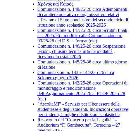
Χρόνος καὶ Καιρός
Comunicazione n. 149/25-26 circa Adempimenti
di carattere operativo e organizzativo relativi
all'esame di Stato conclusivo del secondo ciclo di
istruzione anno scolastico 2025-2026
Comunicazione n. 147/25-26 circa Scrutini finali
a.s. 2025/26 - modifica alla Comunicazione n.
90/25-26 del D.S. + format (ris.)
Comunicazione n. 146/25-26 circa Sospensione
lezioni, chiusura tecnica uffici e modalità
ricevimento estate 2026
Comunicazione n. 145/25-36 circa ultimo giorno
di lezione
Comunicazioni n. 143 e 144/225-26 circa
Sciopero giugno 2026
Comunicazione n. 142/25-26 circa Operazioni di
monitoraggio e rendicontazione
dell’Aggiornamento 2025-26 al PTOF 2025-28
(ris.)
"AscoltaMI" - Servizio per il benessere delle
studentesse e degli studenti. Indicazioni operative
per studenti, famiglie e Istituzioni scolastiche
Resoconto del “Concerto per la Legalità” –
Auditorium “F. Gambacurta”, Terracina – 27
maggio 2026