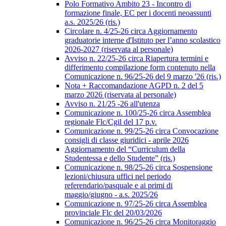
Polo Formativo Ambito 23 - Incontro di
formazione finale, EC per i docenti neoassunti
a.s. 2025/26 (ris.)
Circolare n. 4/25-26 circa Aggiornamento
graduatorie interne d'Istituto per l’anno scolastico
2026-2027 (riservata al personale)
Avviso n. 22/25-26 circa Riapertura termini e
differimento compilazione form contenuto nella
Comunicazione n. 96/25-26 del 9 marzo '26 (ris.)
Nota + Raccomandazione AGPD n. 2 del 5
marzo 2026 (riservata al personale)
Avviso n. 21/25 -26 all'utenza
Comunicazione n. 100/25-26 circa Assemblea
regionale Flc/Cgil del 17 p.v.
Comunicazione n. 99/25-26 circa Convocazione
consigli di classe giuridici - aprile 2026
Aggiornamento del “Curriculum della
Studentessa e dello Studente” (ris.)
Comunicazione n. 98/25-26 circa Sospensione
lezioni/chiusura uffici nel periodo
referendario/pasquale e ai primi di
maggio/giugno - a.s. 2025/26
Comunicazione n. 97/25-26 circa Assemblea
provinciale Flc del 20/03/2026
Comunicazione n. 96/25-26 circa Monitoraggio