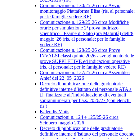
Comunicazione n. 130/25-26 circa Avvio
monitoraggio Piattaforma Elisa (ris. al personale;
per le famiglie vedere RE)
Comunicazione n. 129/25-26 circa Modifiche
orarie per simulazione 2ª prova indirizzo
scientifico - Esame di Stato (ora Maturità) dell’8
maggio '26 (ris. al personale; per le famiglie
vedere RE)
Comunicazione n. 128/25-26 circa Prove
INVALSI classi quinte 2026 - svolgimento delle
prove SUPPLETIVE ed indicazioni operative
(ris. al personale; per le famiglie vedere RE)
Comunicazione n. 127/25-26 circa Assemblea
Anief del 22_05_2026
Decreto di pubblicazione delle graduatorie
definitive interne d’istituto del personale ATA a
t.i. finalizzate all’individuazione di eventuali
soprannumerari per l’a.s. 2026/27 (con elenchi
ris.)
Kalendis Maiis
Comunicazioni n. 124 e 125/25-26 circa
Sciopero maggio 2026
Decreto di pubblicazione delle graduatorie
definitive interne d’istituto del personale docente