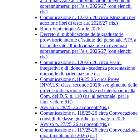
a t.i. finalizzate all’individuazione di eventuali
soprannumerari per l’a.s. 2026/27 (con elenchi
ris.)
Comunicazione n. 122/25-26 circa Istruzioni per
adozione libri di testo a.s. 2026/27 (ris.)
Buon Venticinque Aprile 2026!
Decreto di pubblicazione delle graduatorie
provvisorie interne d’istituto del personale ATA a
t.i. finalizzate all’individuazione di eventuali
soprannumerari per l’a.s. 2026/27 (con elenchi
ris.)
Comunicazione n. 120/25-26 circa Esami
integrativi e di idoneità - scadenza presentazione
domande di partecipazione c.a.
Comunicazione n.119/25-26 circa Prove
INVALSI classi seconde 2026: svolgimento delle
prove e indicazioni operative ed integrazioni alla
Com. del D.S. n. 110 (ris. al personale; per le
fam. vedere RE)
Avviso n. 28/25-26 ai docenti (ris.)
Comunicazione n. 118/25-26 circa Convocazione
consigli di classe giuridici per maggio 2026
Avviso n. 27/25-26 ai docenti (ris.)
Comunicazione n. 117/25-26 circa Convocazione
dipartimenti aprile 2026 (ris.)