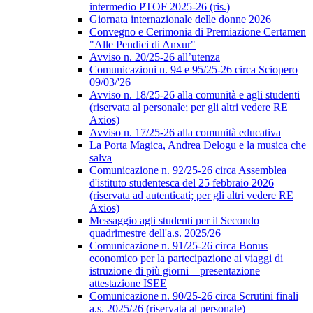
intermedio PTOF 2025-26 (ris.)
Giornata internazionale delle donne 2026
Convegno e Cerimonia di Premiazione Certamen
"Alle Pendici di Anxur"
Avviso n. 20/25-26 all’utenza
Comunicazioni n. 94 e 95/25-26 circa Sciopero
09/03/'26
Avviso n. 18/25-26 alla comunità e agli studenti
(riservata al personale; per gli altri vedere RE
Axios)
Avviso n. 17/25-26 alla comunità educativa
La Porta Magica, Andrea Delogu e la musica che
salva
Comunicazione n. 92/25-26 circa Assemblea
d'istituto studentesca del 25 febbraio 2026
(riservata ad autenticati; per gli altri vedere RE
Axios)
Messaggio agli studenti per il Secondo
quadrimestre dell'a.s. 2025/26
Comunicazione n. 91/25-26 circa Bonus
economico per la partecipazione ai viaggi di
istruzione di più giorni – presentazione
attestazione ISEE
Comunicazione n. 90/25-26 circa Scrutini finali
a.s. 2025/26 (riservata al personale)