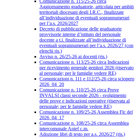
Comunicazione n. 115/25-26 circa
Aggiornamento graduatorie, articolata per ambiti
territoriali diocesani degli I.R.C., finalizzate
all’individuazione di eventuali soprannumerari
per l’a.s. 2026/2027
Decreto di pubblicazione delle graduatorie
provvisorie interne d’istituto del personale
docente a t.i. finalizzate all’individuazione di
eventuali soprannumerari per l’a.s. 2026/27 (con
elenchi ris.)
Avviso n. 26/25-26 ai docenti (ris.)
Comunicazione n. 113/25-26 circa Indicazioni
per ricevimento generale genitori 2026 (riservato
al personale; per le famiglie vedere RE)
Comunicazioni n. 111 e 112/25-26 circa sciopero
2026_04_20
Comunicazione n. 110/25-26 circa Prove
INVALSI classi seconde 2026 - svolgimento
delle prove e indicazioni operative (riservata al
personale; per le famiglie vedere RE)
Comunicazione n. 109/25-26 Assemblea Flc del
2026_04_17
Comunicazione n. 108/25-26 circa Assemblea
intercomunale Anief c.m.
Adozione libri di testo per a.s. 2026/27 (ris.)