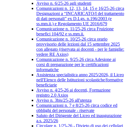
Avviso n. 6/25-26 agli studenti
Comunicazioni n. 12, 13, 14, 15 e 16/25-26 circa
Designazioni a “INCARICATO/I del trattamento
di dati personali” ex D.Lgs. n.196/2003 (e
ss.mm.ii.) e Regolamento UE 2016/679
Comunicazione n. 11/25-26 circa Fruizione
benefici 104/92 e ss.mm.ii.
Comunicazione n. 10/25-26 circa orario
provvisorio delle lezioni dal 15 settembre 2025
con allegato (riservata ai docenti - per le famiglie:
vedere RE Axios)
Comunicazione n. 9/25-26 circa Adesione ai
corsi di preparazione per le certificazioni
informatiche
Assistenza specialistica anno 2025/2026, il Liceo
nell'Elenco delle Istituzioni scolastiche/formative
beneficiarie
Avviso n. 4/25-26 ai docenti, Formazione
registro 2.0 Axios
Avviso n. 3bis/25-26 all'utenza
Comunicazioni n. 7 e 8/25-26 circa codice ed
obblighi del personale - riservate
Saluto del Dirigente del Liceo ed inaugurazione
a.s. 2025/26
Circolare n. 1/25-26 - Divieto di uso dei cellulari