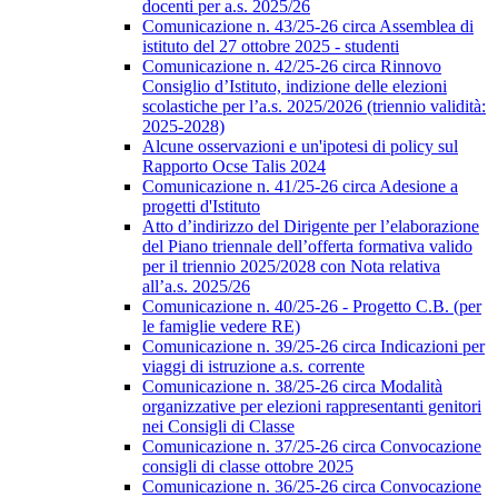
docenti per a.s. 2025/26
Comunicazione n. 43/25-26 circa Assemblea di
istituto del 27 ottobre 2025 - studenti
Comunicazione n. 42/25-26 circa Rinnovo
Consiglio d’Istituto, indizione delle elezioni
scolastiche per l’a.s. 2025/2026 (triennio validità:
2025-2028)
Alcune osservazioni e un'ipotesi di policy sul
Rapporto Ocse Talis 2024
Comunicazione n. 41/25-26 circa Adesione a
progetti d'Istituto
Atto d’indirizzo del Dirigente per l’elaborazione
del Piano triennale dell’offerta formativa valido
per il triennio 2025/2028 con Nota relativa
all’a.s. 2025/26
Comunicazione n. 40/25-26 - Progetto C.B. (per
le famiglie vedere RE)
Comunicazione n. 39/25-26 circa Indicazioni per
viaggi di istruzione a.s. corrente
Comunicazione n. 38/25-26 circa Modalità
organizzative per elezioni rappresentanti genitori
nei Consigli di Classe
Comunicazione n. 37/25-26 circa Convocazione
consigli di classe ottobre 2025
Comunicazione n. 36/25-26 circa Convocazione