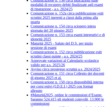
Comunicazione n. 156 circa indicazioni sulle
modalità di recupero debiti finalizzate agli esami
di riparazione - a.s. 2024/25
Comunicazione n. 152a circa pubblicazione esiti
scrutini 2025 inerenti a classi dalla prima alla
quarta
Comunicazione n. 154 circa sciopero intera
giornata del 20 giugno 2025
Comunicazione n. 153 circa esami integrativi e di
idoneità 2025
Maturità 2025 - Saluto del D.S. per inizio
sessione di esami
Comunicazione n. 152 circa pubblicazione esiti
scrutini classi quinte - a.s. 2024/25
Approvate variazioni al Calendario scolastico
valido per a.s. 2025/26
Avviso circa prosieguo scrutini a.s. 2024/2025
Comunicazione n. 151 circa Collegio dei docenti
di giugno 2025 et al.
Comunicazione n. 150 circa disponibilità interna
per corsi estivi (I.D.E.I.) 2025 con format
allegato
#Maturità2025, online le commissioni d’Esame.
Saranno 524.415 gli studenti coinvolti, 13.900 le
commissioni