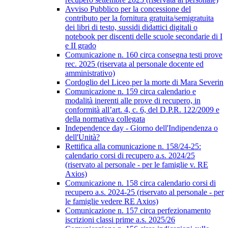
Avviso Pubblico per la concessione del
contributo per la fornitura gratuita/semigratuita
dei libri di testo, sussidi didattici digitali o
notebook per discenti delle scuole secondarie di I
e II grado
Comunicazione n. 160 circa consegna testi prove
rec. 2025 (riservata al personale docente ed
amministrativo)
Cordoglio del Liceo per la morte di Mara Severin
Comunicazione n. 159 circa calendario e
modalità inerenti alle prove di recupero, in
conformità all’art. 4, c. 6, del D.P.R. 122/2009 e
della normativa collegata
Independence day - Giorno dell'Indipendenza o
dell'Unità?
Rettifica alla comunicazione n. 158/24-25:
calendario corsi di recupero a.s. 2024/25
(riservato al personale - per le famiglie v. RE
Axios)
Comunicazione n. 158 circa calendario corsi di
recupero a.s. 2024-25 (riservato al personale - per
le famiglie vedere RE Axios)
Comunicazione n. 157 circa perfezionamento
iscrizioni classi prime a.s. 2025/26