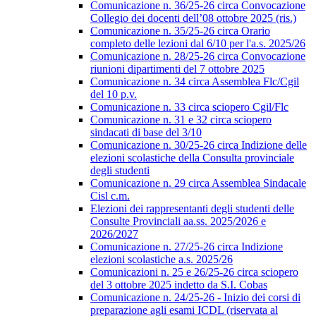
Comunicazione n. 36/25-26 circa Convocazione
Collegio dei docenti dell’08 ottobre 2025 (ris.)
Comunicazione n. 35/25-26 circa Orario
completo delle lezioni dal 6/10 per l'a.s. 2025/26
Comunicazione n. 28/25-26 circa Convocazione
riunioni dipartimenti del 7 ottobre 2025
Comunicazione n. 34 circa Assemblea Flc/Cgil
del 10 p.v.
Comunicazione n. 33 circa sciopero Cgil/Flc
Comunicazione n. 31 e 32 circa sciopero
sindacati di base del 3/10
Comunicazione n. 30/25-26 circa Indizione delle
elezioni scolastiche della Consulta provinciale
degli studenti
Comunicazione n. 29 circa Assemblea Sindacale
Cisl c.m.
Elezioni dei rappresentanti degli studenti delle
Consulte Provinciali aa.ss. 2025/2026 e
2026/2027
Comunicazione n. 27/25-26 circa Indizione
elezioni scolastiche a.s. 2025/26
Comunicazioni n. 25 e 26/25-26 circa sciopero
del 3 ottobre 2025 indetto da S.I. Cobas
Comunicazione n. 24/25-26 - Inizio dei corsi di
preparazione agli esami ICDL (riservata al