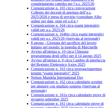
completamento cattedra per l’a.s. 2025/26
Comunicazione n. 165 circa convocazione
Collegio dei docenti di apertura dell’a.s.
2025/2026 e presa di servizio (consultare Albo
online per data, orari ed o.d.g.)
Comunicazione n. 164 circa esami integrativi
validi per a.s. 2025/26
Comunicazione n. 164bis circa esami integrativi
validi per a.s. 2025/26 (riservata al personale)
8 agosto - Giornata del sacrificio del lavoro
italiano nel mondo: la tragedia di Marcinelle
Avviso all'utenza n. 10 circa Chiusura
programmata degli uffici per il 14 agosto 2025
Avviso all'utenza n. 9 circa Cambio di interfaccia
del Registro Elettronico Axios 2025
Comunicazione n. 163 circa proroga/riapertura
termini “esami integrativi” 2025
Nelson Mandela International Day
Comunicazione n. 162 circa calendario scrutini
per alunni/e con giudizio sospeso (riservata al
personale)
Comunicazione n. 161a circa calendario prove di
recupero settembre 2025
Comunicazione n. 161 circa calendario prove di
recupero settembre 2025 (riservata al personale)