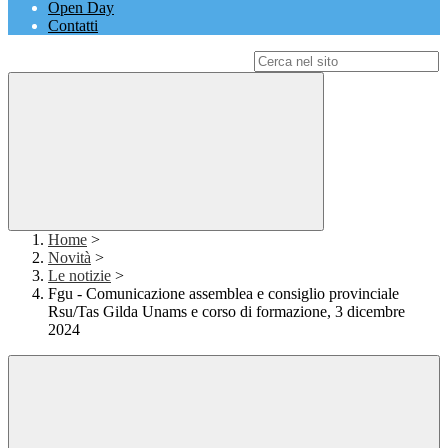
Open Day
Contatti
Campo di ricerca per le pagine del sito
Home
>
Novità
>
Le notizie
>
Fgu - Comunicazione assemblea e consiglio provinciale
Rsu/Tas Gilda Unams e corso di formazione, 3 dicembre
2024