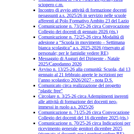
sciopero c.m.
Incontro di avvio attività di formazione docenti
neoassunti a.s. 2025/26 in servizio nelle scuole
afferenti al Polo Formativo Ambito 23 del Lazio
Comunicazione n. 73/25-26 circa Convocazione
Collegio dei docenti di gennaio 2026 (ris.)
Comunicazione n. 72/25-26 circa Modalità di
adesione a “Scuola in movimento – Settimana
bianca scolastica” a.s. 2025-2026 (riservato al
personale; per le famiglie vedere RE)
Messaggio di Auguri del Dirigente - Natale
2025/Capodanno 2026
Avviso n. 13/25-26 alla comunità: Scuola, dal 13
gennaio al 21 febbraio aperte le iscrizioni per
l’anno scolastico 2026/2027 - nota D.S.
Comunicato circa realizzazione del progetto
"plastic free"
Circolare n. 3/25-26 circa Adempimenti inerenti
alle attività di formazione dei docenti neo-
immessi in ruolo a.s. 2025/26
Comunicazione n. 71/25-26 circa Convocazione
Collegio dei docenti del 16 dicembre 2025 (ris.)
Comunicazione n. 70/25-26 circa Indicazioni per
ricevimento generale genitori dicembre 2025
(riservata ai docenti; per i genitori vedere RE)