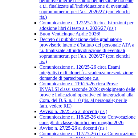
definitive interne d’istituto del personale docente
a t.i. finalizzate all’individuazione di eventuali
soprannumerari per l’a.s. 2026/27 (con elenchi
ris.)
Comunicazione n. 122/25-26 circa Istruzioni per
adozione libri di testo a.s. 2026/27 (ris.)
Buon Venticinque Aprile 2026!
Decreto di pubblicazione delle graduatorie
provvisorie interne d’istituto del personale ATA a
t.i. finalizzate all’individuazione di eventuali
soprannumerari per l’a.s. 2026/27 (con elenchi
ris.)
Comunicazione n. 120/25-26 circa Esami
integrativi e di idoneità - scadenza presentazione
domande di partecipazione c.a.
Comunicazione n.119/25-26 circa Prove
INVALSI classi seconde 2026: svolgimento delle
prove e indicazioni operative ed integrazioni alla
Com. del D.S. n. 110 (ris. al personale; per le
fam. vedere RE)
Avviso n. 28/25-26 ai docenti (ris.)
Comunicazione n. 118/25-26 circa Convocazione
consigli di classe giuridici per maggio 2026
Avviso n. 27/25-26 ai docenti (ris.)
Comunicazione n. 117/25-26 circa Convocazione