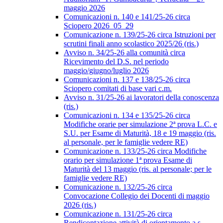
maggio 2026
Comunicazioni n. 140 e 141/25-26 circa
Sciopero 2026_05_29
Comunicazione n. 139/25-26 circa Istruzioni per
scrutini finali anno scolastico 2025/26 (ris.)
Avviso n. 34/25-26 alla comunità circa
Ricevimento del D.S. nel periodo
maggio/giugno/luglio 2026
Comunicazioni n. 137 e 138/25-26 circa
Sciopero comitati di base vari c.m.
Avviso n. 31/25-26 ai lavoratori della conoscenza
(ris.)
Comunicazioni n. 134 e 135/25-26 circa
Modifiche orarie per simulazione 2ª prova L.C. e
S.U. per Esame di Maturità, 18 e 19 maggio (ris.
al personale, per le famiglie vedere RE)
Comunicazione n. 133/25-26 circa Modifiche
orario per simulazione 1ª prova Esame di
Maturità del 13 maggio (ris. al personale; per le
famiglie vedere RE)
Comunicazione n. 132/25-26 circa
Convocazione Collegio dei Docenti di maggio
2026 (ris.)
Comunicazione n. 131/25-26 circa
Rendicontazione attività di orientamento a.s.