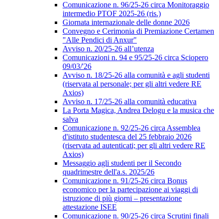
Comunicazione n. 96/25-26 circa Monitoraggio
intermedio PTOF 2025-26 (ris.)
Giornata internazionale delle donne 2026
Convegno e Cerimonia di Premiazione Certamen
"Alle Pendici di Anxur"
Avviso n. 20/25-26 all’utenza
Comunicazioni n. 94 e 95/25-26 circa Sciopero
09/03/'26
Avviso n. 18/25-26 alla comunità e agli studenti
(riservata al personale; per gli altri vedere RE
Axios)
Avviso n. 17/25-26 alla comunità educativa
La Porta Magica, Andrea Delogu e la musica che
salva
Comunicazione n. 92/25-26 circa Assemblea
d'istituto studentesca del 25 febbraio 2026
(riservata ad autenticati; per gli altri vedere RE
Axios)
Messaggio agli studenti per il Secondo
quadrimestre dell'a.s. 2025/26
Comunicazione n. 91/25-26 circa Bonus
economico per la partecipazione ai viaggi di
istruzione di più giorni – presentazione
attestazione ISEE
Comunicazione n. 90/25-26 circa Scrutini finali