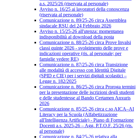
a.s. 2025/26 (riservata al personale)
Avviso n. 16/25 ai lavoratori della conoscenza
(riservata al personale)
Comunicazione n. 89/25-26 circa Assemblea
sindacale RSU del 24 Febbraio 2026
Avviso n. 15/25-26 all'utenza: momentanea
indisponibilità al download della posta
Comunicazione n. 88/25-26 circa Prove Invalsi
classi quinte 2026 - svolgimento delle prove e
indicazioni operative (ris. al personale; per
famiglie vedere RE)
Comunicazione n. 87/25-26 circa Transizione
alle modalità di accesso con Identità Digitale
(SPID e CIE) per i servizi digitali scolastici –
Legge n. 182/2025
Comunicazione n. 86/25-26 circa Proroga termini
per la presentazione delle iscrizioni degli studenti
e delle studentesse al Bando Certamen Anxuris
2026
Comunicazione n. 85/25-26 circa c.so AICA–AI
Literacy per la Scuola (Alfabetizzazione
all'Intelligenza Artificiale) - Piano di Formazione
Docenti a.s. 2025-26 – Agg. P.T.O.F. 25/26 (ris.
al personale)
Comunicazione n. 84/25-26 relativa alla