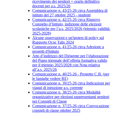
ricevimento dei genitori + orario definitivo
docenti per a.s. 2025/26
Comunicazione n. 43/25-26 circa Assemblea di
istituto del 27 ottobre 2025 - studenti
Comunicazione n. 42/25-26 circa Rinnovo
Consiglio d’Istituto, indizione delle elezioni
scolastiche per l’a.s. 2025/2026 (triennio validità:
2025-2028)
Alcune osservazioni e un'ipotesi di policy sul
Rapporto Ocse Talis 2024
Comunicazione n. 41/25-26 circa Adesione a
progetti d'Istituto
Atto d’indirizzo del Dirigente per l’elaborazione
del Piano triennale dell’offerta formativa valido
per il triennio 2025/2028 con Nota relativa
all’a.s. 2025/26
Comunicazione n. 40/25-26 - Progetto C.B. (per
le famiglie vedere RE)
Comunicazione n. 39/25-26 circa Indicazioni per
viaggi di istruzione a.s. corrente
Comunicazione n. 38/25-26 circa Modalità
organizzative per elezioni rappresentanti genitori
nei Consigli di Classe
Comunicazione n. 37/25-26 circa Convocazione
consigli di classe ottobre 2025