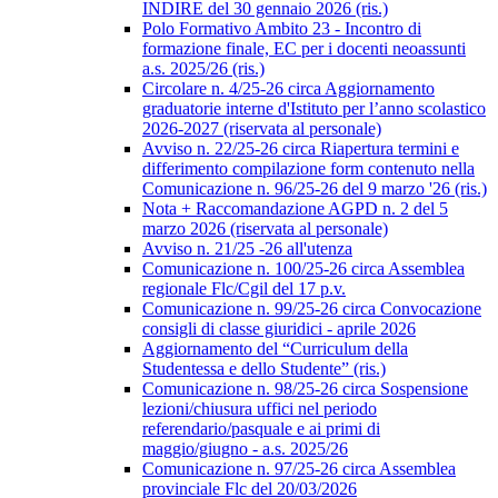
INDIRE del 30 gennaio 2026 (ris.)
Polo Formativo Ambito 23 - Incontro di
formazione finale, EC per i docenti neoassunti
a.s. 2025/26 (ris.)
Circolare n. 4/25-26 circa Aggiornamento
graduatorie interne d'Istituto per l’anno scolastico
2026-2027 (riservata al personale)
Avviso n. 22/25-26 circa Riapertura termini e
differimento compilazione form contenuto nella
Comunicazione n. 96/25-26 del 9 marzo '26 (ris.)
Nota + Raccomandazione AGPD n. 2 del 5
marzo 2026 (riservata al personale)
Avviso n. 21/25 -26 all'utenza
Comunicazione n. 100/25-26 circa Assemblea
regionale Flc/Cgil del 17 p.v.
Comunicazione n. 99/25-26 circa Convocazione
consigli di classe giuridici - aprile 2026
Aggiornamento del “Curriculum della
Studentessa e dello Studente” (ris.)
Comunicazione n. 98/25-26 circa Sospensione
lezioni/chiusura uffici nel periodo
referendario/pasquale e ai primi di
maggio/giugno - a.s. 2025/26
Comunicazione n. 97/25-26 circa Assemblea
provinciale Flc del 20/03/2026