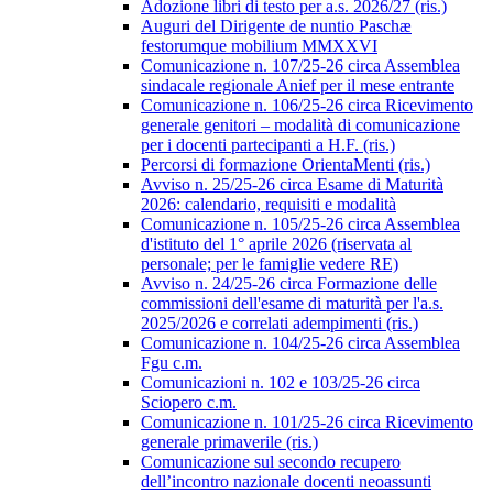
Adozione libri di testo per a.s. 2026/27 (ris.)
Auguri del Dirigente de nuntio Paschæ
festorumque mobilium MMXXVI
Comunicazione n. 107/25-26 circa Assemblea
sindacale regionale Anief per il mese entrante
Comunicazione n. 106/25-26 circa Ricevimento
generale genitori – modalità di comunicazione
per i docenti partecipanti a H.F. (ris.)
Percorsi di formazione OrientaMenti (ris.)
Avviso n. 25/25-26 circa Esame di Maturità
2026: calendario, requisiti e modalità
Comunicazione n. 105/25-26 circa Assemblea
d'istituto del 1° aprile 2026 (riservata al
personale; per le famiglie vedere RE)
Avviso n. 24/25-26 circa Formazione delle
commissioni dell'esame di maturità per l'a.s.
2025/2026 e correlati adempimenti (ris.)
Comunicazione n. 104/25-26 circa Assemblea
Fgu c.m.
Comunicazioni n. 102 e 103/25-26 circa
Sciopero c.m.
Comunicazione n. 101/25-26 circa Ricevimento
generale primaverile (ris.)
Comunicazione sul secondo recupero
dell’incontro nazionale docenti neoassunti