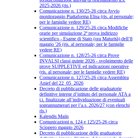
2025-2026 (ris.)
Comunicazione n. 130/25-26 circa Avvio
monitoraggio Piattaforma Elisa (ris. al personale;
per le famiglie vedere RE)
Comunicazione n. 129/25-26 circa Modifiche
orarie per simulazione 2ª prova indirizzo
scientifico - Esame di Stato (ora Maturità) dell’8
maggio '26 (ris. al personale; per le famiglie
vedere RE)
Comunicazione n. 128/25-26 circa Prove
INVALSI classi quinte 2026 - svolgimento delle
prove SUPPLETIVE ed indicazioni operative
(ris. al personale; per le famiglie vedere RE)
Comunicazione n. 127/25-26 circa Assemblea
Anief del 22_05_2026
Decreto di pubblicazione delle graduatorie
definitive interne d’istituto del personale ATA a
t.i. finalizzate all’individuazione di eventuali
soprannumerari per l’a.s. 2026/27 (con elenchi
ris.)
Kalendis Maiis
Comunicazioni n. 124 e 125/25-26 circa
Sciopero maggio 2026
Decreto di pubblicazione delle graduatorie