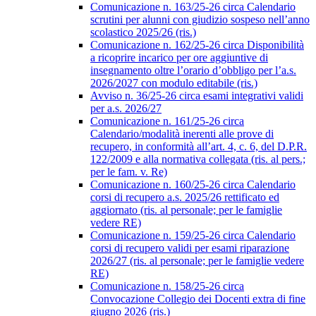
Comunicazione n. 163/25-26 circa Calendario
scrutini per alunni con giudizio sospeso nell’anno
scolastico 2025/26 (ris.)
Comunicazione n. 162/25-26 circa Disponibilità
a ricoprire incarico per ore aggiuntive di
insegnamento oltre l’orario d’obbligo per l’a.s.
2026/2027 con modulo editabile (ris.)
Avviso n. 36/25-26 circa esami integrativi validi
per a.s. 2026/27
Comunicazione n. 161/25-26 circa
Calendario/modalità inerenti alle prove di
recupero, in conformità all’art. 4, c. 6, del D.P.R.
122/2009 e alla normativa collegata (ris. al pers.;
per le fam. v. Re)
Comunicazione n. 160/25-26 circa Calendario
corsi di recupero a.s. 2025/26 rettificato ed
aggiornato (ris. al personale; per le famiglie
vedere RE)
Comunicazione n. 159/25-26 circa Calendario
corsi di recupero validi per esami riparazione
2026/27 (ris. al personale; per le famiglie vedere
RE)
Comunicazione n. 158/25-26 circa
Convocazione Collegio dei Docenti extra di fine
giugno 2026 (ris.)