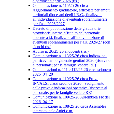
dipartimenti aprile 2026 (ris.)
Comunicazione n. 115/25-26 circa
Aggiornamento graduatorie, articolata per ambiti
territoriali diocesani degli I.R.C., finalizzate
all’individuazione di eventuali soprannumerari
per l’a.s. 2026/2027
Decreto di pubblicazione delle graduatorie
provvisorie interne d’istituto del personale
docente a t.i. finalizzate all’individuazione di
eventuali soprannumerari per l’a.s. 2026/27 (con
elenchi ris.)
Avviso n. 26/25-26 ai docenti (ris.)
Comunicazione n. 113/25-26 circa Indicazioni
per ricevimento generale genitori 2026 (riservato
al personale; per le famiglie vedere RE)
Comunicazioni n. 111 e 112/25-26 circa sciopero
2026_04_20
Comunicazione n. 110/25-26 circa Prove
INVALSI classi seconde 2026 - svolgimento
delle prove e indicazioni operative (riservata al
personale; per le famiglie vedere RE)
Comunicazione n. 109/25-26 Assemblea Flc del
2026_04_17
Comunicazione n. 108/25-26 circa Assemblea
intercomunale Anief c.m.