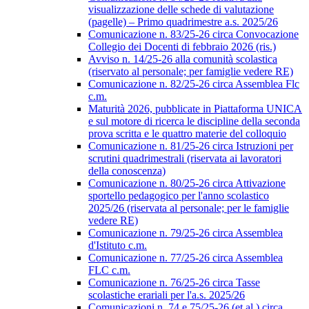
visualizzazione delle schede di valutazione
(pagelle) – Primo quadrimestre a.s. 2025/26
Comunicazione n. 83/25-26 circa Convocazione
Collegio dei Docenti di febbraio 2026 (ris.)
Avviso n. 14/25-26 alla comunità scolastica
(riservato al personale; per famiglie vedere RE)
Comunicazione n. 82/25-26 circa Assemblea Flc
c.m.
Maturità 2026, pubblicate in Piattaforma UNICA
e sul motore di ricerca le discipline della seconda
prova scritta e le quattro materie del colloquio
Comunicazione n. 81/25-26 circa Istruzioni per
scrutini quadrimestrali (riservata ai lavoratori
della conoscenza)
Comunicazione n. 80/25-26 circa Attivazione
sportello pedagogico per l'anno scolastico
2025/26 (riservata al personale; per le famiglie
vedere RE)
Comunicazione n. 79/25-26 circa Assemblea
d'Istituto c.m.
Comunicazione n. 77/25-26 circa Assemblea
FLC c.m.
Comunicazione n. 76/25-26 circa Tasse
scolastiche erariali per l'a.s. 2025/26
Comunicazioni n. 74 e 75/25-26 (et al.) circa