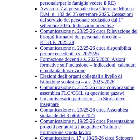
personale/per le famiglie vedere il RE)
Avviso n. 7 al personale circa Circolare Mim su
D.M. n. 182 del 25 settembre 2025. Cessazioni
dal servizio del personale scolastico dal 1°
settembre 2026. Indicazioni operative
Comunicazione n. 23/25-26 circa Rilevazione dei
bisogni formativi del personale docente –
P.T.O.F. 2025-28
Comunicazione n. 22/25-26 circa disponibilità
per ore eccedenti a.s. 2025/26
Formazione docenti a.s. 2025/2026. Azioni
formative sull’inclusione – Indicazioni, calendari
e modalità di iscrizione
Elezioni degli organi collegiali a livello di
istituzione scolastica – a.s. 2025-2026
Comunicazione n. 21/25-26 circa convocazione
assemblea FLC/CGIL su questione gazawi
Un anniversario particolare... la Storia deve
insegnare
Comunicazione n. 20/25-26 circa Assemblea
sindacale del 3 ottobre 2025
Comunicazione n. 19/25-26 circa Presentazione
progetti per attività integrative d’istituto e
Formazione scuola-lavoro
Comunicazioni n. 17 e 18/25-26 circa Sciopero