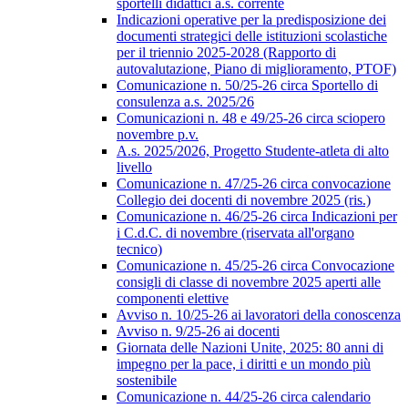
sportelli didattici a.s. corrente
Indicazioni operative per la predisposizione dei
documenti strategici delle istituzioni scolastiche
per il triennio 2025-2028 (Rapporto di
autovalutazione, Piano di miglioramento, PTOF)
Comunicazione n. 50/25-26 circa Sportello di
consulenza a.s. 2025/26
Comunicazioni n. 48 e 49/25-26 circa sciopero
novembre p.v.
A.s. 2025/2026, Progetto Studente-atleta di alto
livello
Comunicazione n. 47/25-26 circa convocazione
Collegio dei docenti di novembre 2025 (ris.)
Comunicazione n. 46/25-26 circa Indicazioni per
i C.d.C. di novembre (riservata all'organo
tecnico)
Comunicazione n. 45/25-26 circa Convocazione
consigli di classe di novembre 2025 aperti alle
componenti elettive
Avviso n. 10/25-26 ai lavoratori della conoscenza
Avviso n. 9/25-26 ai docenti
Giornata delle Nazioni Unite, 2025: 80 anni di
impegno per la pace, i diritti e un mondo più
sostenibile
Comunicazione n. 44/25-26 circa calendario