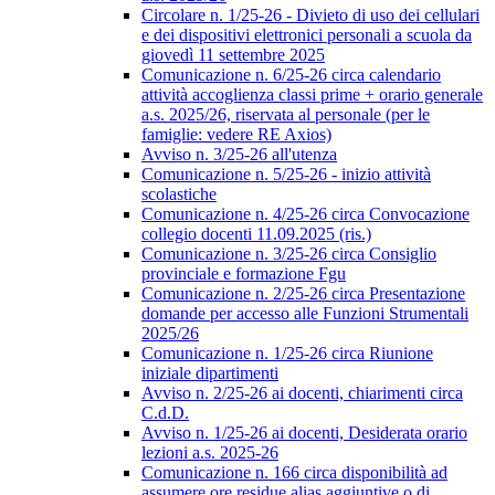
Circolare n. 1/25-26 - Divieto di uso dei cellulari
e dei dispositivi elettronici personali a scuola da
giovedì 11 settembre 2025
Comunicazione n. 6/25-26 circa calendario
attività accoglienza classi prime + orario generale
a.s. 2025/26, riservata al personale (per le
famiglie: vedere RE Axios)
Avviso n. 3/25-26 all'utenza
Comunicazione n. 5/25-26 - inizio attività
scolastiche
Comunicazione n. 4/25-26 circa Convocazione
collegio docenti 11.09.2025 (ris.)
Comunicazione n. 3/25-26 circa Consiglio
provinciale e formazione Fgu
Comunicazione n. 2/25-26 circa Presentazione
domande per accesso alle Funzioni Strumentali
2025/26
Comunicazione n. 1/25-26 circa Riunione
iniziale dipartimenti
Avviso n. 2/25-26 ai docenti, chiarimenti circa
C.d.D.
Avviso n. 1/25-26 ai docenti, Desiderata orario
lezioni a.s. 2025-26
Comunicazione n. 166 circa disponibilità ad
assumere ore residue alias aggiuntive o di