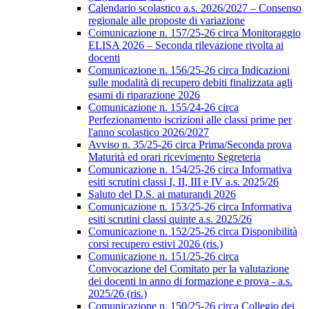
Calendario scolastico a.s. 2026/2027 – Consenso
regionale alle proposte di variazione
Comunicazione n. 157/25-26 circa Monitoraggio
ELISA 2026 – Seconda rilevazione rivolta ai
docenti
Comunicazione n. 156/25-26 circa Indicazioni
sulle modalità di recupero debiti finalizzata agli
esami di riparazione 2026
Comunicazione n. 155/24-26 circa
Perfezionamento iscrizioni alle classi prime per
l'anno scolastico 2026/2027
Avviso n. 35/25-26 circa Prima/Seconda prova
Maturità ed orari ricevimento Segreteria
Comunicazione n. 154/25-26 circa Informativa
esiti scrutini classi I, II, III e IV a.s. 2025/26
Saluto del D.S. ai maturandi 2026
Comunicazione n. 153/25-26 circa Informativa
esiti scrutini classi quinte a.s. 2025/26
Comunicazione n. 152/25-26 circa Disponibilità
corsi recupero estivi 2026 (ris.)
Comunicazione n. 151/25-26 circa
Convocazione del Comitato per la valutazione
dei docenti in anno di formazione e prova - a.s.
2025/26 (ris.)
Comunicazione n. 150/25-26 circa Collegio dei