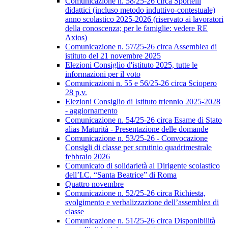
Comunicazione n. 58/25-26 circa Sportelli
didattici (incluso metodo induttivo-contestuale)
anno scolastico 2025-2026 (riservato ai lavoratori
della conoscenza; per le famiglie: vedere RE
Axios)
Comunicazione n. 57/25-26 circa Assemblea di
istituto del 21 novembre 2025
Elezioni Consiglio d'istituto 2025, tutte le
informazioni per il voto
Comunicazioni n. 55 e 56/25-26 circa Sciopero
28 p.v.
Elezioni Consiglio di Istituto triennio 2025-2028
- aggiornamento
Comunicazione n. 54/25-26 circa Esame di Stato
alias Maturità - Presentazione delle domande
Comunicazione n. 53/25-26 - Convocazione
Consigli di classe per scrutinio quadrimestrale
febbraio 2026
Comunicato di solidarietà al Dirigente scolastico
dell’I.C. “Santa Beatrice” di Roma
Quattro novembre
Comunicazione n. 52/25-26 circa Richiesta,
svolgimento e verbalizzazione dell’assemblea di
classe
Comunicazione n. 51/25-26 circa Disponibilità