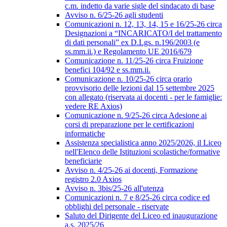
c.m. indetto da varie sigle del sindacato di base
Avviso n. 6/25-26 agli studenti
Comunicazioni n. 12, 13, 14, 15 e 16/25-26 circa
Designazioni a “INCARICATO/I del trattamento
di dati personali” ex D.Lgs. n.196/2003 (e
ss.mm.ii.) e Regolamento UE 2016/679
Comunicazione n. 11/25-26 circa Fruizione
benefici 104/92 e ss.mm.ii.
Comunicazione n. 10/25-26 circa orario
provvisorio delle lezioni dal 15 settembre 2025
con allegato (riservata ai docenti - per le famiglie:
vedere RE Axios)
Comunicazione n. 9/25-26 circa Adesione ai
corsi di preparazione per le certificazioni
informatiche
Assistenza specialistica anno 2025/2026, il Liceo
nell'Elenco delle Istituzioni scolastiche/formative
beneficiarie
Avviso n. 4/25-26 ai docenti, Formazione
registro 2.0 Axios
Avviso n. 3bis/25-26 all'utenza
Comunicazioni n. 7 e 8/25-26 circa codice ed
obblighi del personale - riservate
Saluto del Dirigente del Liceo ed inaugurazione
a.s. 2025/26