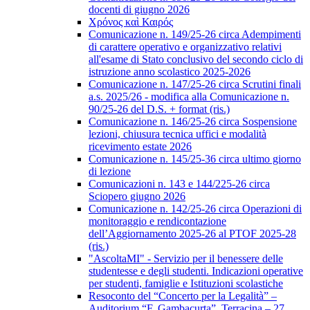
docenti di giugno 2026
Χρόνος καὶ Καιρός
Comunicazione n. 149/25-26 circa Adempimenti
di carattere operativo e organizzativo relativi
all'esame di Stato conclusivo del secondo ciclo di
istruzione anno scolastico 2025-2026
Comunicazione n. 147/25-26 circa Scrutini finali
a.s. 2025/26 - modifica alla Comunicazione n.
90/25-26 del D.S. + format (ris.)
Comunicazione n. 146/25-26 circa Sospensione
lezioni, chiusura tecnica uffici e modalità
ricevimento estate 2026
Comunicazione n. 145/25-36 circa ultimo giorno
di lezione
Comunicazioni n. 143 e 144/225-26 circa
Sciopero giugno 2026
Comunicazione n. 142/25-26 circa Operazioni di
monitoraggio e rendicontazione
dell’Aggiornamento 2025-26 al PTOF 2025-28
(ris.)
"AscoltaMI" - Servizio per il benessere delle
studentesse e degli studenti. Indicazioni operative
per studenti, famiglie e Istituzioni scolastiche
Resoconto del “Concerto per la Legalità” –
Auditorium “F. Gambacurta”, Terracina – 27