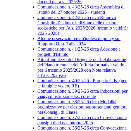
docenti per a.s. 2025/26
Comunicazione n. 43/25-26 circa Assemblea di
istituto del 27 ottobre 2025 - studenti
Comunicazione n. 42/25-26 circa Rinnovo
Consiglio d’Istituto, indizione delle elezioni
scolastiche per l’a.s. 2025/2026 (triennio validità:
2025-2028)
Alcune osservazioni e un'ipotesi di policy sul
Rapporto Ocse Talis 2024
Comunicazione n. 41/25-26 circa Adesione a
progetti d'Istituto
Atto d’indirizzo del Dirigente per l’elaborazione
del Piano triennale dell’offerta formativa valido
per il triennio 2025/2028 con Nota relativa
all’a.s. 2025/26
Comunicazione n. 40/25-26 - Progetto C.B. (per
le famiglie vedere RE)
Comunicazione n. 39/25-26 circa Indicazioni per
viaggi di istruzione a.s. corrente
Comunicazione n. 38/25-26 circa Modalità
organizzative per elezioni rappresentanti genitori
nei Consigli di Classe
Comunicazione n. 37/25-26 circa Convocazione
consigli di classe ottobre 2025
Comunicazione n. 36/25-26 circa Convocazione