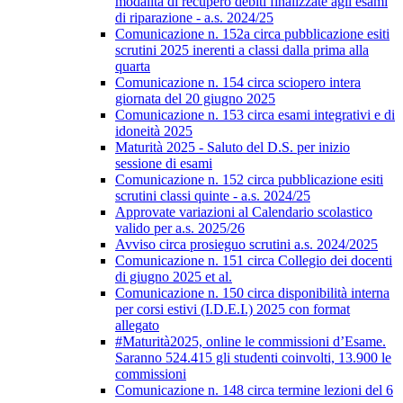
modalità di recupero debiti finalizzate agli esami
di riparazione - a.s. 2024/25
Comunicazione n. 152a circa pubblicazione esiti
scrutini 2025 inerenti a classi dalla prima alla
quarta
Comunicazione n. 154 circa sciopero intera
giornata del 20 giugno 2025
Comunicazione n. 153 circa esami integrativi e di
idoneità 2025
Maturità 2025 - Saluto del D.S. per inizio
sessione di esami
Comunicazione n. 152 circa pubblicazione esiti
scrutini classi quinte - a.s. 2024/25
Approvate variazioni al Calendario scolastico
valido per a.s. 2025/26
Avviso circa prosieguo scrutini a.s. 2024/2025
Comunicazione n. 151 circa Collegio dei docenti
di giugno 2025 et al.
Comunicazione n. 150 circa disponibilità interna
per corsi estivi (I.D.E.I.) 2025 con format
allegato
#Maturità2025, online le commissioni d’Esame.
Saranno 524.415 gli studenti coinvolti, 13.900 le
commissioni
Comunicazione n. 148 circa termine lezioni del 6