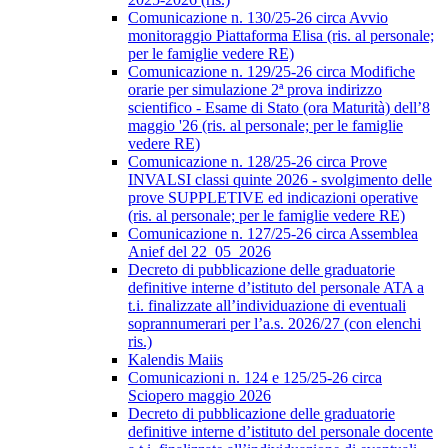
Comunicazione n. 130/25-26 circa Avvio
monitoraggio Piattaforma Elisa (ris. al personale;
per le famiglie vedere RE)
Comunicazione n. 129/25-26 circa Modifiche
orarie per simulazione 2ª prova indirizzo
scientifico - Esame di Stato (ora Maturità) dell’8
maggio '26 (ris. al personale; per le famiglie
vedere RE)
Comunicazione n. 128/25-26 circa Prove
INVALSI classi quinte 2026 - svolgimento delle
prove SUPPLETIVE ed indicazioni operative
(ris. al personale; per le famiglie vedere RE)
Comunicazione n. 127/25-26 circa Assemblea
Anief del 22_05_2026
Decreto di pubblicazione delle graduatorie
definitive interne d’istituto del personale ATA a
t.i. finalizzate all’individuazione di eventuali
soprannumerari per l’a.s. 2026/27 (con elenchi
ris.)
Kalendis Maiis
Comunicazioni n. 124 e 125/25-26 circa
Sciopero maggio 2026
Decreto di pubblicazione delle graduatorie
definitive interne d’istituto del personale docente