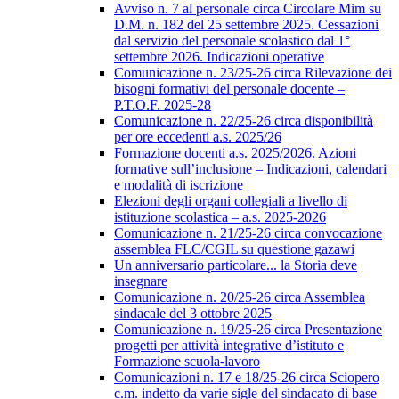
Avviso n. 7 al personale circa Circolare Mim su
D.M. n. 182 del 25 settembre 2025. Cessazioni
dal servizio del personale scolastico dal 1°
settembre 2026. Indicazioni operative
Comunicazione n. 23/25-26 circa Rilevazione dei
bisogni formativi del personale docente –
P.T.O.F. 2025-28
Comunicazione n. 22/25-26 circa disponibilità
per ore eccedenti a.s. 2025/26
Formazione docenti a.s. 2025/2026. Azioni
formative sull’inclusione – Indicazioni, calendari
e modalità di iscrizione
Elezioni degli organi collegiali a livello di
istituzione scolastica – a.s. 2025-2026
Comunicazione n. 21/25-26 circa convocazione
assemblea FLC/CGIL su questione gazawi
Un anniversario particolare... la Storia deve
insegnare
Comunicazione n. 20/25-26 circa Assemblea
sindacale del 3 ottobre 2025
Comunicazione n. 19/25-26 circa Presentazione
progetti per attività integrative d’istituto e
Formazione scuola-lavoro
Comunicazioni n. 17 e 18/25-26 circa Sciopero
c.m. indetto da varie sigle del sindacato di base