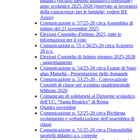
didattici (incluso metodo induttivo-contestuale)
anno scolastico 2025-2026 (riservato ai lavoratori
della conoscenza; per le famiglie: vedere RE
Axios)
Comunicazione n. 57/25-26 circa Assemblea di
istituto del 21 novembre 2025
Elezioni Consiglio d'istituto 2025, tutte le
informazioni per il voto
Comunicazioni n. 55 e 56/25-26 circa Sciopero
28 p.v.
Elezioni Consiglio di Istituto triennio 2025-2028
- aggiornamento
Comunicazione n. 54/25-26 circa Esame di Stato
alias Maturità - Presentazione delle domande
Comunicazione n. 53/25-26 - Convocazione
Consigli di classe per scrutinio quadrimestrale
febbraio 2026
Comunicato di solidarietà al Dirigente scolastico
dell’I.C. “Santa Beatrice” di Roma
Quattro novembre
Comunicazione n. 52/25-26 circa Richiesta,
svolgimento e verbalizzazione dell’assemblea di
classe
Comunicazione n. 51/25-26 circa Disponibilità
sportelli didattici a.s. corrente