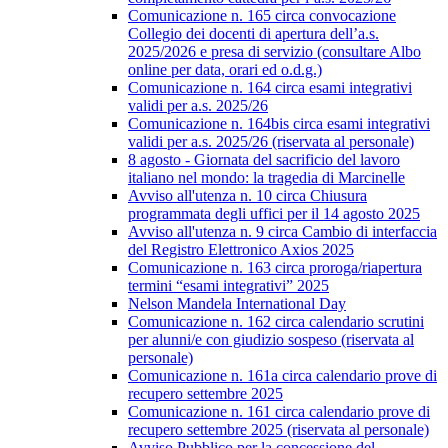
Comunicazione n. 165 circa convocazione
Collegio dei docenti di apertura dell’a.s.
2025/2026 e presa di servizio (consultare Albo
online per data, orari ed o.d.g.)
Comunicazione n. 164 circa esami integrativi
validi per a.s. 2025/26
Comunicazione n. 164bis circa esami integrativi
validi per a.s. 2025/26 (riservata al personale)
8 agosto - Giornata del sacrificio del lavoro
italiano nel mondo: la tragedia di Marcinelle
Avviso all'utenza n. 10 circa Chiusura
programmata degli uffici per il 14 agosto 2025
Avviso all'utenza n. 9 circa Cambio di interfaccia
del Registro Elettronico Axios 2025
Comunicazione n. 163 circa proroga/riapertura
termini “esami integrativi” 2025
Nelson Mandela International Day
Comunicazione n. 162 circa calendario scrutini
per alunni/e con giudizio sospeso (riservata al
personale)
Comunicazione n. 161a circa calendario prove di
recupero settembre 2025
Comunicazione n. 161 circa calendario prove di
recupero settembre 2025 (riservata al personale)
Avviso Pubblico per la concessione del