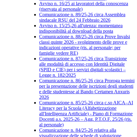
Avviso n. 16/25 ai lavoratori della conoscenza
(riservata al personale)
Comunicazione n. 89/25-26 circa Assemblea
sindacale RSU del 24 Febbraio 2026
Avviso n. 15/25-26 all'utenza: momentanea
indisponibilità al download della posta
Comunicazione n. 88/25-26 circa Prove Invalsi
classi quinte 2026 - svolgimento delle prove e
indicazioni operative (ris. al personale; per
famiglie vedere RE)
Comunicazione n. 87/25-26 circa Transizione
alle modalità di accesso con Identità Digitale
(SPID e CIE) per i servizi digitali scolastici –
Legge n. 182/2025
Comunicazione n. 86/25-26 circa Proroga termini
per la presentazione delle iscrizioni degli studenti
e delle studentesse al Bando Certamen Anxuris
2026
Comunicazione n. 85/25-26 circa c.so AICA–AI
Literacy per la Scuola (Alfabetizzazione
all'Intelligenza Artificiale) - Piano di Formazione
Docenti a.s. 2025-26 – Agg. P.T.O.F. 25/26 (ris.
al personale)
Comunicazione n. 84/25-26 relativa alla
visualizzazione delle schede di valutazione