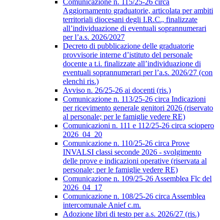
Comunicazione n. 115/25-26 circa
Aggiornamento graduatorie, articolata per ambiti
territoriali diocesani degli I.R.C., finalizzate
all’individuazione di eventuali soprannumerari
per l’a.s. 2026/2027
Decreto di pubblicazione delle graduatorie
provvisorie interne d’istituto del personale
docente a t.i. finalizzate all’individuazione di
eventuali soprannumerari per l’a.s. 2026/27 (con
elenchi ris.)
Avviso n. 26/25-26 ai docenti (ris.)
Comunicazione n. 113/25-26 circa Indicazioni
per ricevimento generale genitori 2026 (riservato
al personale; per le famiglie vedere RE)
Comunicazioni n. 111 e 112/25-26 circa sciopero
2026_04_20
Comunicazione n. 110/25-26 circa Prove
INVALSI classi seconde 2026 - svolgimento
delle prove e indicazioni operative (riservata al
personale; per le famiglie vedere RE)
Comunicazione n. 109/25-26 Assemblea Flc del
2026_04_17
Comunicazione n. 108/25-26 circa Assemblea
intercomunale Anief c.m.
Adozione libri di testo per a.s. 2026/27 (ris.)