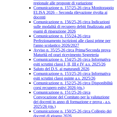
regionale alle proposte di variazione
Comunicazione n. 157/25-26 circa Monitoraggio
ELISA 2026 – Seconda rilevazione rivolta ai
docenti
Comunicazione n. 156/25-26 circa Indicazioni
sulle modalità di recupero debiti finalizzata agli
esami di riparazione 2026
Comunicazione n. 155/24-26 circa
Perfezionamento iscrizioni alle classi prime per
l'anno scolastico 2026/2027
Avviso n. 35/25-26 circa Prima/Seconda prova
Maturità ed orari ricevimento Segreteria
Comunicazione n. 154/25-26 circa Informativa
esiti scrutini classi I, II, III e IV a.s. 2025/26
Saluto del D.S. ai maturandi 2026
Comunicazione n. 153/25-26 circa Informativa
esiti scrutini classi quinte a.s. 2025/26
Comunicazione n. 152/25-26 circa Disponibilità
corsi recupero estivi 2026 (ris.)
Comunicazione n. 151/25-26 circa
Convocazione del Comitato per la valutazione
dei docenti in anno di formazione e prova - a.s.
2025/26 (ris.)
Comunicazione n. 150/25-26 circa Collegio dei
docenti di giugno 2026