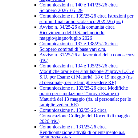
Comunicazioni n. 140 e 141/25-26 circa
Sciopero 2026_05_29
Comunicazione n. 139/25-26 circa Istruzioni per
scrutini finali anno scolastico 2025/26 (ris.)
Avviso n. 34/25-26 alla comunità circa
Ricevimento del D.S. nel periodo
maggio/giugno/luglio 2026
Comunicazioni n. 137 e 138/25-26 circa
Sciopero comitati di base vari c.m.
Avviso n. 31/25-26 ai lavoratori della conoscenza
(ris.)
Comunicazioni n. 134 e 135/25-26 circa
Modifiche orarie per simulazione 2ª prova L.C. e
S.U. per Esame di Maturità, 18 e 19 maggio (ris.
al personale, per le famiglie vedere RE)
Comunicazione n. 133/25-26 circa Modifiche
orario per simulazione 1ª prova Esame di
Maturità del 13 maggio (ris. al personale; per le
famiglie vedere RE)
Comunicazione n. 132/25-26 circa
Convocazione Collegio dei Docenti di maggio
2026 (ris.)
Comunicazione n. 131/25-26 circa
Rendicontazione attività di orientamento a.s.
2025-2026 (ris.)