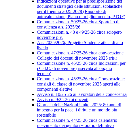
Indicazioni operative per la predisposizione dei
documenti strategici delle istituzioni scolastiche
per il triennio 2025-2028 (Rapporto di
autovalutazione, Piano di miglioramento, PTOF)
Comunicazione n. 50/25-26 circa Sportello di
consulenza a.s. 2025/26
Comunicazioni n. 48 e 49/25-26 circa sciopero
novembre p.v.
A.s. 2025/2026, Progetto Studente-atleta di alto
livello
Comunicazione n. 47/25-26 circa convocazione
Collegio dei docenti di novembre 2025 (ris.)
Comunicazione n. 46/25-26 circa Indicazioni per
i C.d.C. di novembre (riservata all'organo
tecnico)
Comunicazione n. 45/25-26 circa Convocazione
consigli di classe di novembre 2025 aperti alle
componenti elettive
Avviso n. 10/25-26 ai lavoratori della conoscenza
Avviso n. 9/25-26 ai docenti
Giornata delle Nazioni Unite, 2025: 80 anni di
impegno per la pace, i diritti e un mondo più
sostenibile
Comunicazione n. 44/25-26 circa calendario
ricevimento dei genitori + orario definitivo