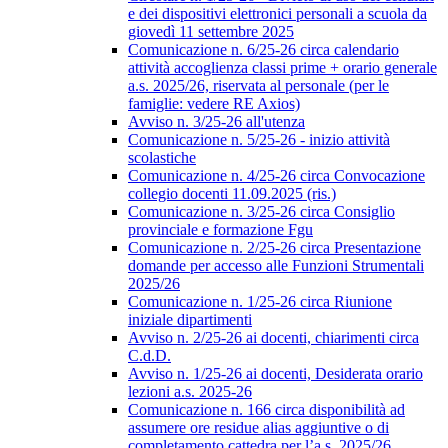
e dei dispositivi elettronici personali a scuola da
giovedì 11 settembre 2025
Comunicazione n. 6/25-26 circa calendario
attività accoglienza classi prime + orario generale
a.s. 2025/26, riservata al personale (per le
famiglie: vedere RE Axios)
Avviso n. 3/25-26 all'utenza
Comunicazione n. 5/25-26 - inizio attività
scolastiche
Comunicazione n. 4/25-26 circa Convocazione
collegio docenti 11.09.2025 (ris.)
Comunicazione n. 3/25-26 circa Consiglio
provinciale e formazione Fgu
Comunicazione n. 2/25-26 circa Presentazione
domande per accesso alle Funzioni Strumentali
2025/26
Comunicazione n. 1/25-26 circa Riunione
iniziale dipartimenti
Avviso n. 2/25-26 ai docenti, chiarimenti circa
C.d.D.
Avviso n. 1/25-26 ai docenti, Desiderata orario
lezioni a.s. 2025-26
Comunicazione n. 166 circa disponibilità ad
assumere ore residue alias aggiuntive o di
completamento cattedra per l’a.s. 2025/26