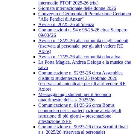
intermedio PTOF 2025-26 (ris.)
Giornata internazionale delle donne 2026
Convegno e Cerimonia di Premiazione Certamen
"Alle Pendici di Anxur"
Avviso n. 20/25-26 all’utenza
Comunicazioni n. 94 e 95/25-26 circa Sciopero
09/03/'26
Avviso n. 18/25-26 alla comunità e agli studenti
(riservata al personale; per gli altri vedere RE
Axios)
Avviso n. 17/25-26 alla comunità educativa
La Porta Magica, Andrea Delogu e la musica che
salva
Comunicazione n. 92/25-26 circa Assemblea
d'istituto studentesca del 25 febbraio 2026
(riservata ad autenticati; per gli altri vedere RE
Axios)
Messaggio agli studenti per il Secondo
quadrimestre dell'a.s. 2025/26
Comunicazione n. 91/25-26 circa Bonus
economico per la partecipazione ai viaggi di
istruzione di più giorni – presentazione
attestazione ISEE
Comunicazione n. 90/25-26 circa Scrutini finali
a.s. 2025/26 (riservata al personale)