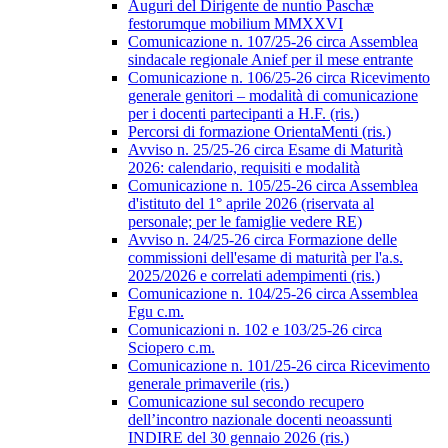
Auguri del Dirigente de nuntio Paschæ
festorumque mobilium MMXXVI
Comunicazione n. 107/25-26 circa Assemblea
sindacale regionale Anief per il mese entrante
Comunicazione n. 106/25-26 circa Ricevimento
generale genitori – modalità di comunicazione
per i docenti partecipanti a H.F. (ris.)
Percorsi di formazione OrientaMenti (ris.)
Avviso n. 25/25-26 circa Esame di Maturità
2026: calendario, requisiti e modalità
Comunicazione n. 105/25-26 circa Assemblea
d'istituto del 1° aprile 2026 (riservata al
personale; per le famiglie vedere RE)
Avviso n. 24/25-26 circa Formazione delle
commissioni dell'esame di maturità per l'a.s.
2025/2026 e correlati adempimenti (ris.)
Comunicazione n. 104/25-26 circa Assemblea
Fgu c.m.
Comunicazioni n. 102 e 103/25-26 circa
Sciopero c.m.
Comunicazione n. 101/25-26 circa Ricevimento
generale primaverile (ris.)
Comunicazione sul secondo recupero
dell’incontro nazionale docenti neoassunti
INDIRE del 30 gennaio 2026 (ris.)