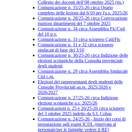
Collegio dei docenti dell’08 ottobre 2025 (ris.)
Comunicazione n. 35/25-26 circa Orario
completo delle lezioni dal 6/10 per l'a.s. 2025/26
Comunicazione n. 28/25-26 circa Convocazione
riunioni dipartimenti del 7 ottobre 2025
Comunicazione n. 34 circa Assemblea Flc/Cgil
del 10 p.v.
Comunicazione n. 33 circa sciopero Cgil/Flc
Comunicazione n. 31 e 32 circa sciopero
sindacati di base del 3/10
Comunicazione n. 30/25-26 circa Indizione delle
elezioni scolastiche della Consulta provinciale
degli studenti
Comunicazione n. 29 circa Assemblea Sindacale
Cisl c.m.
Elezioni dei rappresentanti degli studenti delle
Consulte Provinciali aa.ss. 2025/2026 e
2026/2027
Comunicazione n. 27/25-26 circa Indizione
elezioni scolastiche a.s. 2025/26
Comunicazioni n. 25 e 26/25-26 circa sciopero
del 3 ottobre 2025 indetto da S.I. Cobas
Comunicazione n. 24/25-26 - Inizio dei corsi di
preparazione agli esami ICDL (riservata al
personale/per le famiglie vedere il RE)