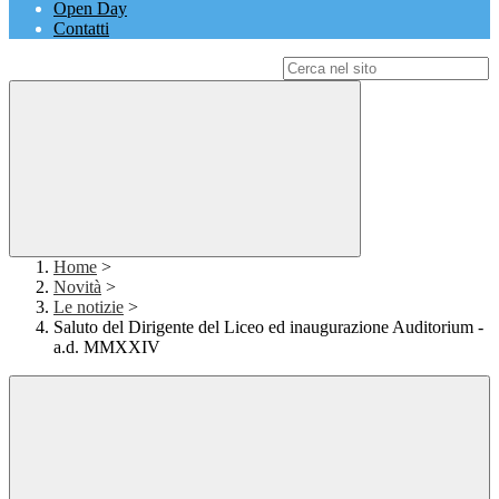
Open Day
Contatti
Campo di ricerca per le pagine del sito
Home
>
Novità
>
Le notizie
>
Saluto del Dirigente del Liceo ed inaugurazione Auditorium -
a.d. MMXXIV