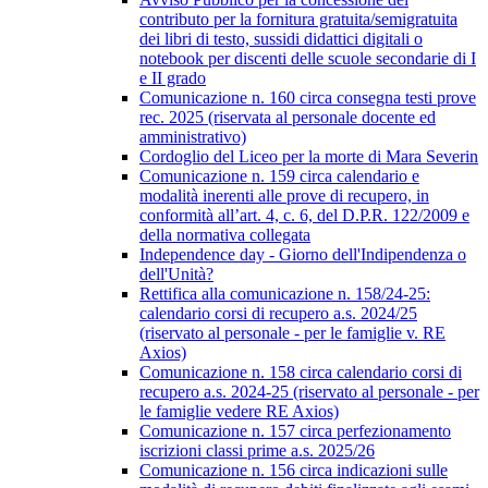
contributo per la fornitura gratuita/semigratuita
dei libri di testo, sussidi didattici digitali o
notebook per discenti delle scuole secondarie di I
e II grado
Comunicazione n. 160 circa consegna testi prove
rec. 2025 (riservata al personale docente ed
amministrativo)
Cordoglio del Liceo per la morte di Mara Severin
Comunicazione n. 159 circa calendario e
modalità inerenti alle prove di recupero, in
conformità all’art. 4, c. 6, del D.P.R. 122/2009 e
della normativa collegata
Independence day - Giorno dell'Indipendenza o
dell'Unità?
Rettifica alla comunicazione n. 158/24-25:
calendario corsi di recupero a.s. 2024/25
(riservato al personale - per le famiglie v. RE
Axios)
Comunicazione n. 158 circa calendario corsi di
recupero a.s. 2024-25 (riservato al personale - per
le famiglie vedere RE Axios)
Comunicazione n. 157 circa perfezionamento
iscrizioni classi prime a.s. 2025/26
Comunicazione n. 156 circa indicazioni sulle