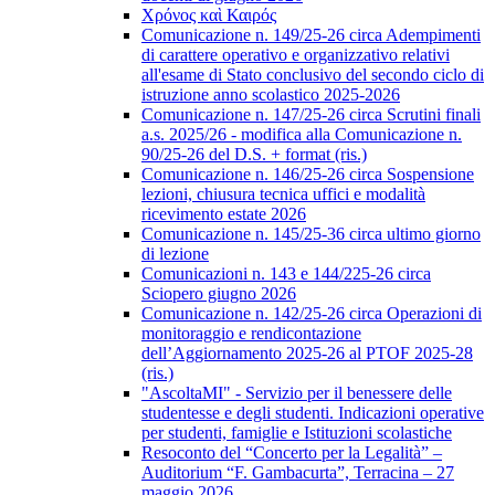
Χρόνος καὶ Καιρός
Comunicazione n. 149/25-26 circa Adempimenti
di carattere operativo e organizzativo relativi
all'esame di Stato conclusivo del secondo ciclo di
istruzione anno scolastico 2025-2026
Comunicazione n. 147/25-26 circa Scrutini finali
a.s. 2025/26 - modifica alla Comunicazione n.
90/25-26 del D.S. + format (ris.)
Comunicazione n. 146/25-26 circa Sospensione
lezioni, chiusura tecnica uffici e modalità
ricevimento estate 2026
Comunicazione n. 145/25-36 circa ultimo giorno
di lezione
Comunicazioni n. 143 e 144/225-26 circa
Sciopero giugno 2026
Comunicazione n. 142/25-26 circa Operazioni di
monitoraggio e rendicontazione
dell’Aggiornamento 2025-26 al PTOF 2025-28
(ris.)
"AscoltaMI" - Servizio per il benessere delle
studentesse e degli studenti. Indicazioni operative
per studenti, famiglie e Istituzioni scolastiche
Resoconto del “Concerto per la Legalità” –
Auditorium “F. Gambacurta”, Terracina – 27
maggio 2026