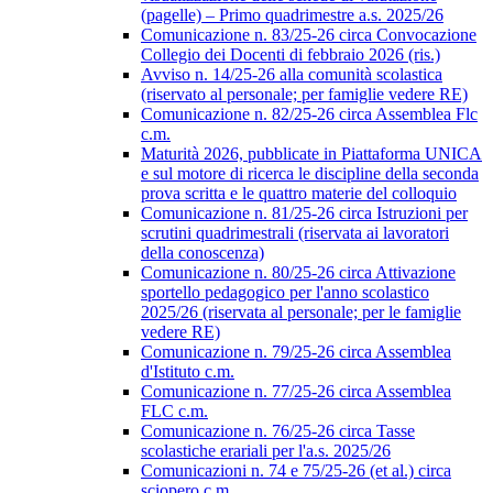
(pagelle) – Primo quadrimestre a.s. 2025/26
Comunicazione n. 83/25-26 circa Convocazione
Collegio dei Docenti di febbraio 2026 (ris.)
Avviso n. 14/25-26 alla comunità scolastica
(riservato al personale; per famiglie vedere RE)
Comunicazione n. 82/25-26 circa Assemblea Flc
c.m.
Maturità 2026, pubblicate in Piattaforma UNICA
e sul motore di ricerca le discipline della seconda
prova scritta e le quattro materie del colloquio
Comunicazione n. 81/25-26 circa Istruzioni per
scrutini quadrimestrali (riservata ai lavoratori
della conoscenza)
Comunicazione n. 80/25-26 circa Attivazione
sportello pedagogico per l'anno scolastico
2025/26 (riservata al personale; per le famiglie
vedere RE)
Comunicazione n. 79/25-26 circa Assemblea
d'Istituto c.m.
Comunicazione n. 77/25-26 circa Assemblea
FLC c.m.
Comunicazione n. 76/25-26 circa Tasse
scolastiche erariali per l'a.s. 2025/26
Comunicazioni n. 74 e 75/25-26 (et al.) circa
sciopero c.m.