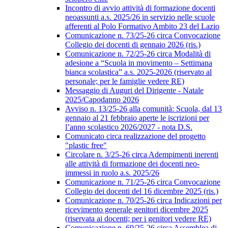
Incontro di avvio attività di formazione docenti
neoassunti a.s. 2025/26 in servizio nelle scuole
afferenti al Polo Formativo Ambito 23 del Lazio
Comunicazione n. 73/25-26 circa Convocazione
Collegio dei docenti di gennaio 2026 (ris.)
Comunicazione n. 72/25-26 circa Modalità di
adesione a “Scuola in movimento – Settimana
bianca scolastica” a.s. 2025-2026 (riservato al
personale; per le famiglie vedere RE)
Messaggio di Auguri del Dirigente - Natale
2025/Capodanno 2026
Avviso n. 13/25-26 alla comunità: Scuola, dal 13
gennaio al 21 febbraio aperte le iscrizioni per
l’anno scolastico 2026/2027 - nota D.S.
Comunicato circa realizzazione del progetto
"plastic free"
Circolare n. 3/25-26 circa Adempimenti inerenti
alle attività di formazione dei docenti neo-
immessi in ruolo a.s. 2025/26
Comunicazione n. 71/25-26 circa Convocazione
Collegio dei docenti del 16 dicembre 2025 (ris.)
Comunicazione n. 70/25-26 circa Indicazioni per
ricevimento generale genitori dicembre 2025
(riservata ai docenti; per i genitori vedere RE)
Comunicazione n. 69/25-26 circa Assemblea di