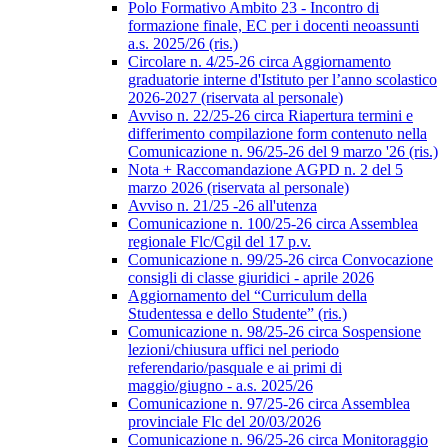
Polo Formativo Ambito 23 - Incontro di
formazione finale, EC per i docenti neoassunti
a.s. 2025/26 (ris.)
Circolare n. 4/25-26 circa Aggiornamento
graduatorie interne d'Istituto per l’anno scolastico
2026-2027 (riservata al personale)
Avviso n. 22/25-26 circa Riapertura termini e
differimento compilazione form contenuto nella
Comunicazione n. 96/25-26 del 9 marzo '26 (ris.)
Nota + Raccomandazione AGPD n. 2 del 5
marzo 2026 (riservata al personale)
Avviso n. 21/25 -26 all'utenza
Comunicazione n. 100/25-26 circa Assemblea
regionale Flc/Cgil del 17 p.v.
Comunicazione n. 99/25-26 circa Convocazione
consigli di classe giuridici - aprile 2026
Aggiornamento del “Curriculum della
Studentessa e dello Studente” (ris.)
Comunicazione n. 98/25-26 circa Sospensione
lezioni/chiusura uffici nel periodo
referendario/pasquale e ai primi di
maggio/giugno - a.s. 2025/26
Comunicazione n. 97/25-26 circa Assemblea
provinciale Flc del 20/03/2026
Comunicazione n. 96/25-26 circa Monitoraggio