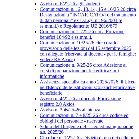
Avviso n. 6/25-26 agli studenti
Comunicazioni n. 12, 13, 14, 15 e 16/25-26 circa
Designazioni a “INCARICATO/I del trattamento
di dati personali” ex D.Lgs. n.196/2003 (e
ss.mm.ii.) e Regolamento UE 2016/679
Comunicazione n. 11/25-26 circa Fruizione
benefici 104/92 e ss.mm.ii.
Comunicazione n. 10/25-26 circa orario
provvisorio delle lezioni dal 15 settembre 2025
con allegato (riservata ai docenti - per le famiglie:
vedere RE Axios)
Comunicazione n. 9/25-26 circa Adesione ai
corsi di preparazione per le certificazioni
informatiche
Assistenza specialistica anno 2025/2026, il Liceo
nell'Elenco delle Istituzioni scolastiche/formative
beneficiarie
Avviso n. 4/25-26 ai docenti, Formazione
registro 2.0 Axios
Avviso n. 3bis/25-26 all'utenza
Comunicazioni n. 7 e 8/25-26 circa codice ed
obblighi del personale - riservate
Saluto del Dirigente del Liceo ed inaugurazione
a.s. 2025/26
Circolare n. 1/25-26 - Divieto di uso dei cellulari