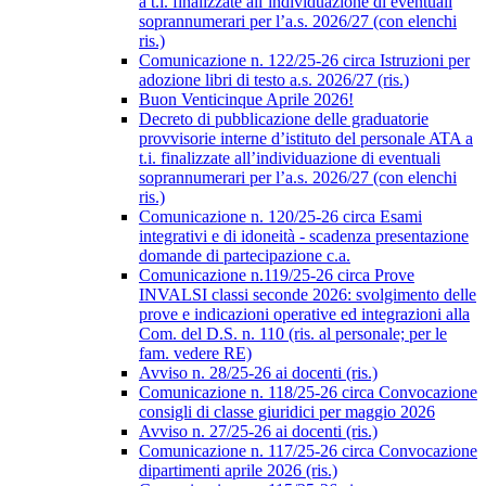
a t.i. finalizzate all’individuazione di eventuali
soprannumerari per l’a.s. 2026/27 (con elenchi
ris.)
Comunicazione n. 122/25-26 circa Istruzioni per
adozione libri di testo a.s. 2026/27 (ris.)
Buon Venticinque Aprile 2026!
Decreto di pubblicazione delle graduatorie
provvisorie interne d’istituto del personale ATA a
t.i. finalizzate all’individuazione di eventuali
soprannumerari per l’a.s. 2026/27 (con elenchi
ris.)
Comunicazione n. 120/25-26 circa Esami
integrativi e di idoneità - scadenza presentazione
domande di partecipazione c.a.
Comunicazione n.119/25-26 circa Prove
INVALSI classi seconde 2026: svolgimento delle
prove e indicazioni operative ed integrazioni alla
Com. del D.S. n. 110 (ris. al personale; per le
fam. vedere RE)
Avviso n. 28/25-26 ai docenti (ris.)
Comunicazione n. 118/25-26 circa Convocazione
consigli di classe giuridici per maggio 2026
Avviso n. 27/25-26 ai docenti (ris.)
Comunicazione n. 117/25-26 circa Convocazione
dipartimenti aprile 2026 (ris.)