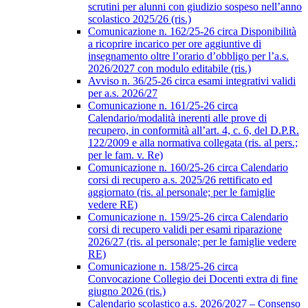
scrutini per alunni con giudizio sospeso nell’anno
scolastico 2025/26 (ris.)
Comunicazione n. 162/25-26 circa Disponibilità
a ricoprire incarico per ore aggiuntive di
insegnamento oltre l’orario d’obbligo per l’a.s.
2026/2027 con modulo editabile (ris.)
Avviso n. 36/25-26 circa esami integrativi validi
per a.s. 2026/27
Comunicazione n. 161/25-26 circa
Calendario/modalità inerenti alle prove di
recupero, in conformità all’art. 4, c. 6, del D.P.R.
122/2009 e alla normativa collegata (ris. al pers.;
per le fam. v. Re)
Comunicazione n. 160/25-26 circa Calendario
corsi di recupero a.s. 2025/26 rettificato ed
aggiornato (ris. al personale; per le famiglie
vedere RE)
Comunicazione n. 159/25-26 circa Calendario
corsi di recupero validi per esami riparazione
2026/27 (ris. al personale; per le famiglie vedere
RE)
Comunicazione n. 158/25-26 circa
Convocazione Collegio dei Docenti extra di fine
giugno 2026 (ris.)
Calendario scolastico a.s. 2026/2027 – Consenso