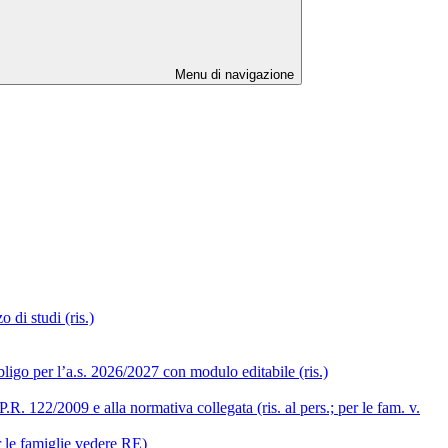
Menu di navigazione
 di studi (ris.)
ligo per l’a.s. 2026/2027 con modulo editabile (ris.)
R. 122/2009 e alla normativa collegata (ris. al pers.; per le fam. v.
r le famiglie vedere RE)