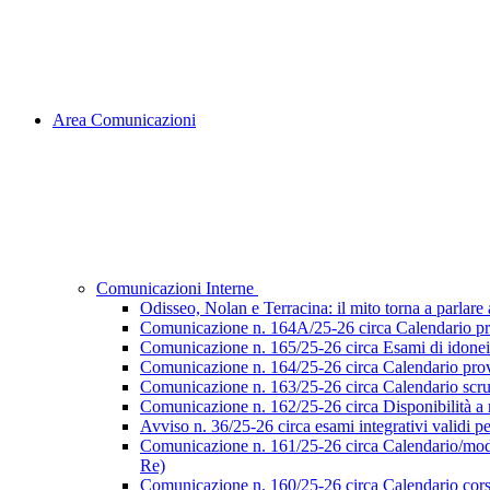
Area Comunicazioni
Comunicazioni Interne
Odisseo, Nolan e Terracina: il mito torna a parlare al
Comunicazione n. 164A/25-26 circa Calendario pr
Comunicazione n. 165/25-26 circa Esami di idoneità 
Comunicazione n. 164/25-26 circa Calendario prove
Comunicazione n. 163/25-26 circa Calendario scruti
Comunicazione n. 162/25-26 circa Disponibilità a ri
Avviso n. 36/25-26 circa esami integrativi validi p
Comunicazione n. 161/25-26 circa Calendario/modalità
Re)
Comunicazione n. 160/25-26 circa Calendario corsi d