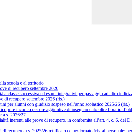
la scuola e al territorio
ove di recupero settembre 2026
a classe successiva ed esami integrativi per passaggio ad altro indirizzo
 di recupero settembre 2026 (ris.)
ni per alunni con giudizio sospeso nell’anno scolastico 2025/26 (ris.)
coprire incarico per ore aggiuntive di insegnamento oltre l’orario d’obb
er a.s. 2026/27
 inerenti alle prove di recupero, in conformità all’art. 4, c. 6, del D.P.
i recupero a.s. 2025/26 rettificato ed aggiornato (ris. al personale; pe