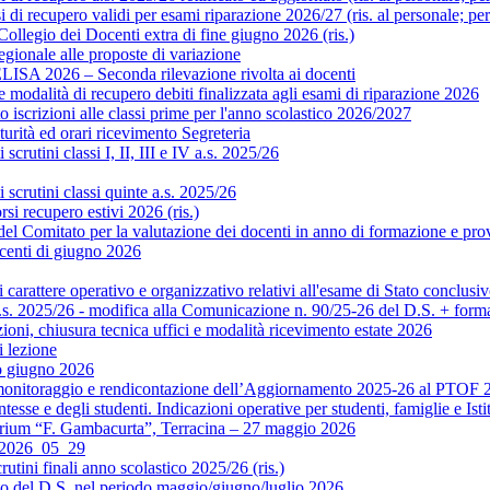
di recupero validi per esami riparazione 2026/27 (ris. al personale; pe
legio dei Docenti extra di fine giugno 2026 (ris.)
gionale alle proposte di variazione
ISA 2026 – Seconda rilevazione rivolta ai docenti
modalità di recupero debiti finalizzata agli esami di riparazione 2026
scrizioni alle classi prime per l'anno scolastico 2026/2027
rità ed orari ricevimento Segreteria
crutini classi I, II, III e IV a.s. 2025/26
scrutini classi quinte a.s. 2025/26
si recupero estivi 2026 (ris.)
Comitato per la valutazione dei docenti in anno di formazione e prova 
centi di giugno 2026
rattere operativo e organizzativo relativi all'esame di Stato conclusiv
.s. 2025/26 - modifica alla Comunicazione n. 90/25-26 del D.S. + format
ni, chiusura tecnica uffici e modalità ricevimento estate 2026
 lezione
o giugno 2026
monitoraggio e rendicontazione dell’Aggiornamento 2025-26 al PTOF 20
esse e degli studenti. Indicazioni operative per studenti, famiglie e Isti
orium “F. Gambacurta”, Terracina – 27 maggio 2026
o 2026_05_29
utini finali anno scolastico 2025/26 (ris.)
to del D.S. nel periodo maggio/giugno/luglio 2026