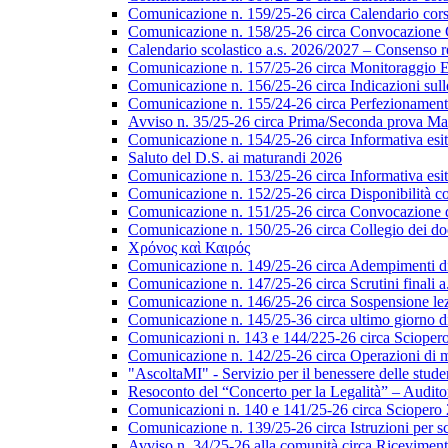
Comunicazione n. 159/25-26 circa Calendario corsi 
Comunicazione n. 158/25-26 circa Convocazione Col
Calendario scolastico a.s. 2026/2027 – Consenso re
Comunicazione n. 157/25-26 circa Monitoraggio EL
Comunicazione n. 156/25-26 circa Indicazioni sulle 
Comunicazione n. 155/24-26 circa Perfezionamento i
Avviso n. 35/25-26 circa Prima/Seconda prova Matu
Comunicazione n. 154/25-26 circa Informativa esiti s
Saluto del D.S. ai maturandi 2026
Comunicazione n. 153/25-26 circa Informativa esiti 
Comunicazione n. 152/25-26 circa Disponibilità cor
Comunicazione n. 151/25-26 circa Convocazione del 
Comunicazione n. 150/25-26 circa Collegio dei do
Χρόνος καὶ Καιρός
Comunicazione n. 149/25-26 circa Adempimenti di ca
Comunicazione n. 147/25-26 circa Scrutini finali a
Comunicazione n. 146/25-26 circa Sospensione lezio
Comunicazione n. 145/25-36 circa ultimo giorno di
Comunicazioni n. 143 e 144/225-26 circa Scioper
Comunicazione n. 142/25-26 circa Operazioni di 
"AscoltaMI" - Servizio per il benessere delle student
Resoconto del “Concerto per la Legalità” – Audit
Comunicazioni n. 140 e 141/25-26 circa Scioper
Comunicazione n. 139/25-26 circa Istruzioni per scr
Avviso n. 34/25-26 alla comunità circa Ricevimen