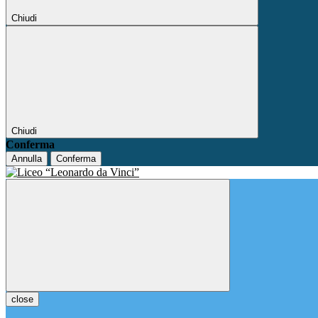
Chiudi
Chiudi
Conferma
Annulla
Conferma
close