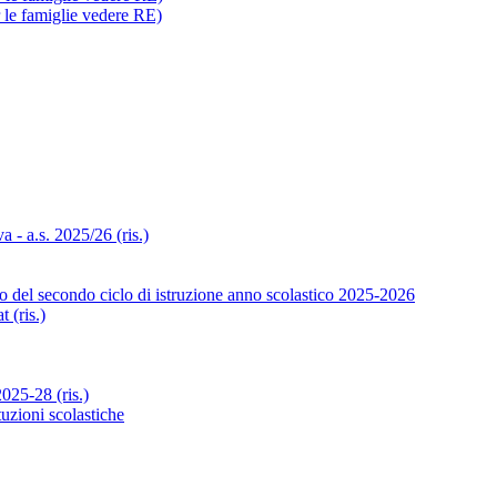
r le famiglie vedere RE)
- a.s. 2025/26 (ris.)
o del secondo ciclo di istruzione anno scolastico 2025-2026
 (ris.)
25-28 (ris.)
tuzioni scolastiche