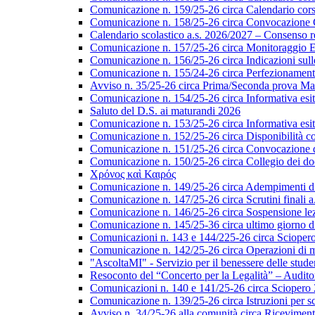
Comunicazione n. 159/25-26 circa Calendario corsi 
Comunicazione n. 158/25-26 circa Convocazione Col
Calendario scolastico a.s. 2026/2027 – Consenso re
Comunicazione n. 157/25-26 circa Monitoraggio EL
Comunicazione n. 156/25-26 circa Indicazioni sulle 
Comunicazione n. 155/24-26 circa Perfezionamento i
Avviso n. 35/25-26 circa Prima/Seconda prova Matu
Comunicazione n. 154/25-26 circa Informativa esiti s
Saluto del D.S. ai maturandi 2026
Comunicazione n. 153/25-26 circa Informativa esiti 
Comunicazione n. 152/25-26 circa Disponibilità cor
Comunicazione n. 151/25-26 circa Convocazione del 
Comunicazione n. 150/25-26 circa Collegio dei do
Χρόνος καὶ Καιρός
Comunicazione n. 149/25-26 circa Adempimenti di ca
Comunicazione n. 147/25-26 circa Scrutini finali a
Comunicazione n. 146/25-26 circa Sospensione lezio
Comunicazione n. 145/25-36 circa ultimo giorno di
Comunicazioni n. 143 e 144/225-26 circa Scioper
Comunicazione n. 142/25-26 circa Operazioni di 
"AscoltaMI" - Servizio per il benessere delle student
Resoconto del “Concerto per la Legalità” – Audit
Comunicazioni n. 140 e 141/25-26 circa Scioper
Comunicazione n. 139/25-26 circa Istruzioni per scr
Avviso n. 34/25-26 alla comunità circa Ricevimen