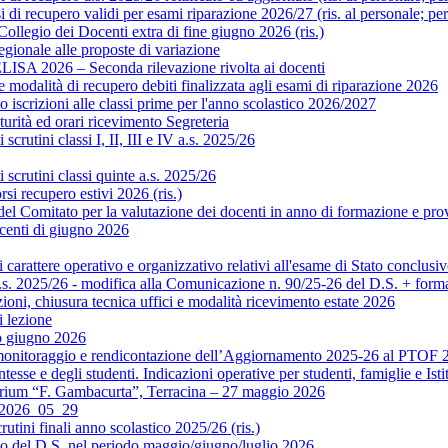
di recupero validi per esami riparazione 2026/27 (ris. al personale; pe
legio dei Docenti extra di fine giugno 2026 (ris.)
gionale alle proposte di variazione
ISA 2026 – Seconda rilevazione rivolta ai docenti
modalità di recupero debiti finalizzata agli esami di riparazione 2026
scrizioni alle classi prime per l'anno scolastico 2026/2027
rità ed orari ricevimento Segreteria
crutini classi I, II, III e IV a.s. 2025/26
scrutini classi quinte a.s. 2025/26
si recupero estivi 2026 (ris.)
Comitato per la valutazione dei docenti in anno di formazione e prova 
centi di giugno 2026
rattere operativo e organizzativo relativi all'esame di Stato conclusiv
.s. 2025/26 - modifica alla Comunicazione n. 90/25-26 del D.S. + format
ni, chiusura tecnica uffici e modalità ricevimento estate 2026
 lezione
o giugno 2026
monitoraggio e rendicontazione dell’Aggiornamento 2025-26 al PTOF 20
esse e degli studenti. Indicazioni operative per studenti, famiglie e Isti
orium “F. Gambacurta”, Terracina – 27 maggio 2026
o 2026_05_29
utini finali anno scolastico 2025/26 (ris.)
to del D.S. nel periodo maggio/giugno/luglio 2026