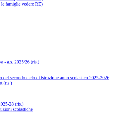
r le famiglie vedere RE)
- a.s. 2025/26 (ris.)
o del secondo ciclo di istruzione anno scolastico 2025-2026
 (ris.)
25-28 (ris.)
tuzioni scolastiche