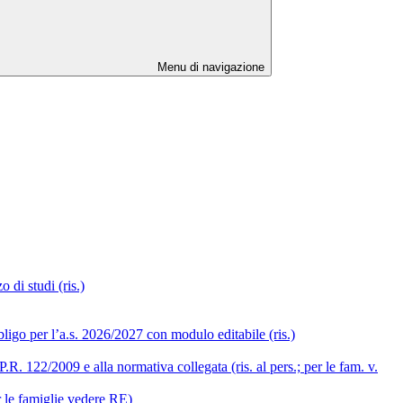
Menu di navigazione
 di studi (ris.)
ligo per l’a.s. 2026/2027 con modulo editabile (ris.)
R. 122/2009 e alla normativa collegata (ris. al pers.; per le fam. v.
r le famiglie vedere RE)