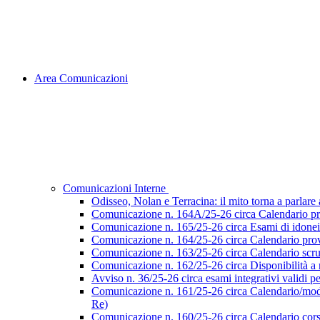
Area Comunicazioni
Comunicazioni Interne
Odisseo, Nolan e Terracina: il mito torna a parlare al
Comunicazione n. 164A/25-26 circa Calendario pr
Comunicazione n. 165/25-26 circa Esami di idoneità 
Comunicazione n. 164/25-26 circa Calendario prove
Comunicazione n. 163/25-26 circa Calendario scruti
Comunicazione n. 162/25-26 circa Disponibilità a ri
Avviso n. 36/25-26 circa esami integrativi validi p
Comunicazione n. 161/25-26 circa Calendario/modalità
Re)
Comunicazione n. 160/25-26 circa Calendario corsi d