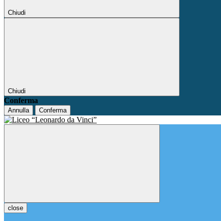
Chiudi
Chiudi
Conferma
Annulla
Conferma
close