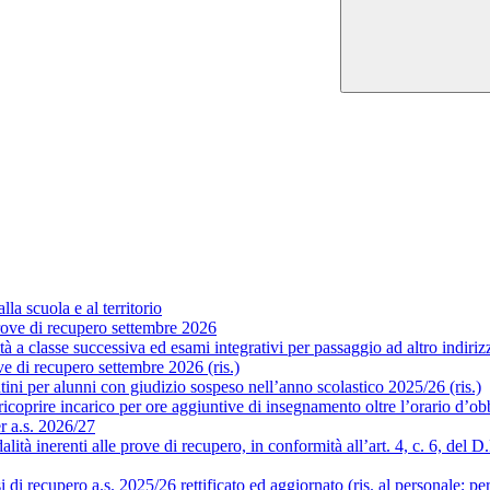
la scuola e al territorio
ove di recupero settembre 2026
a classe successiva ed esami integrativi per passaggio ad altro indirizzo
 di recupero settembre 2026 (ris.)
ni per alunni con giudizio sospeso nell’anno scolastico 2025/26 (ris.)
coprire incarico per ore aggiuntive di insegnamento oltre l’orario d’obb
er a.s. 2026/27
 inerenti alle prove di recupero, in conformità all’art. 4, c. 6, del D.P.
i recupero a.s. 2025/26 rettificato ed aggiornato (ris. al personale; pe