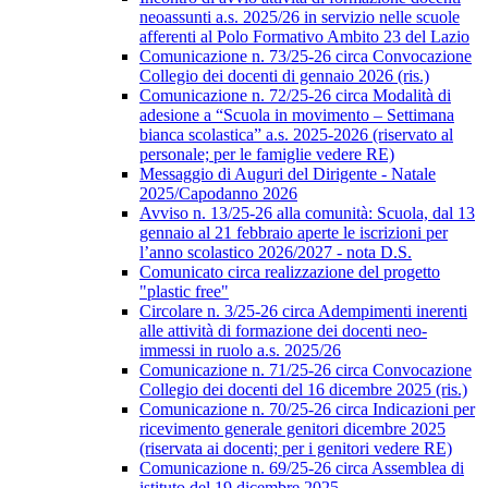
neoassunti a.s. 2025/26 in servizio nelle scuole
afferenti al Polo Formativo Ambito 23 del Lazio
Comunicazione n. 73/25-26 circa Convocazione
Collegio dei docenti di gennaio 2026 (ris.)
Comunicazione n. 72/25-26 circa Modalità di
adesione a “Scuola in movimento – Settimana
bianca scolastica” a.s. 2025-2026 (riservato al
personale; per le famiglie vedere RE)
Messaggio di Auguri del Dirigente - Natale
2025/Capodanno 2026
Avviso n. 13/25-26 alla comunità: Scuola, dal 13
gennaio al 21 febbraio aperte le iscrizioni per
l’anno scolastico 2026/2027 - nota D.S.
Comunicato circa realizzazione del progetto
"plastic free"
Circolare n. 3/25-26 circa Adempimenti inerenti
alle attività di formazione dei docenti neo-
immessi in ruolo a.s. 2025/26
Comunicazione n. 71/25-26 circa Convocazione
Collegio dei docenti del 16 dicembre 2025 (ris.)
Comunicazione n. 70/25-26 circa Indicazioni per
ricevimento generale genitori dicembre 2025
(riservata ai docenti; per i genitori vedere RE)
Comunicazione n. 69/25-26 circa Assemblea di
istituto del 19 dicembre 2025