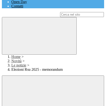
Open Day
Contatti
Campo di ricerca per le pagine del sito
Home
>
Novità
>
Le notizie
>
Elezioni Rsu 2025 - memorandum