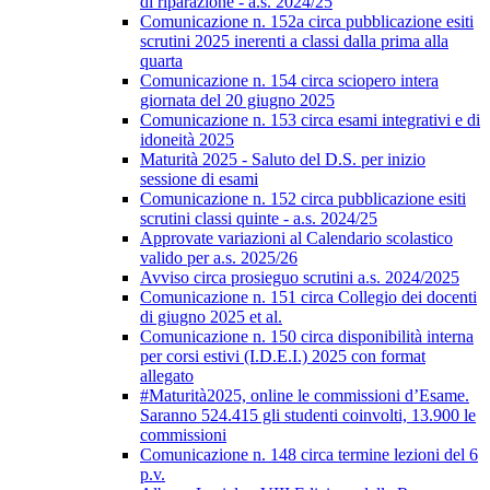
di riparazione - a.s. 2024/25
Comunicazione n. 152a circa pubblicazione esiti
scrutini 2025 inerenti a classi dalla prima alla
quarta
Comunicazione n. 154 circa sciopero intera
giornata del 20 giugno 2025
Comunicazione n. 153 circa esami integrativi e di
idoneità 2025
Maturità 2025 - Saluto del D.S. per inizio
sessione di esami
Comunicazione n. 152 circa pubblicazione esiti
scrutini classi quinte - a.s. 2024/25
Approvate variazioni al Calendario scolastico
valido per a.s. 2025/26
Avviso circa prosieguo scrutini a.s. 2024/2025
Comunicazione n. 151 circa Collegio dei docenti
di giugno 2025 et al.
Comunicazione n. 150 circa disponibilità interna
per corsi estivi (I.D.E.I.) 2025 con format
allegato
#Maturità2025, online le commissioni d’Esame.
Saranno 524.415 gli studenti coinvolti, 13.900 le
commissioni
Comunicazione n. 148 circa termine lezioni del 6
p.v.