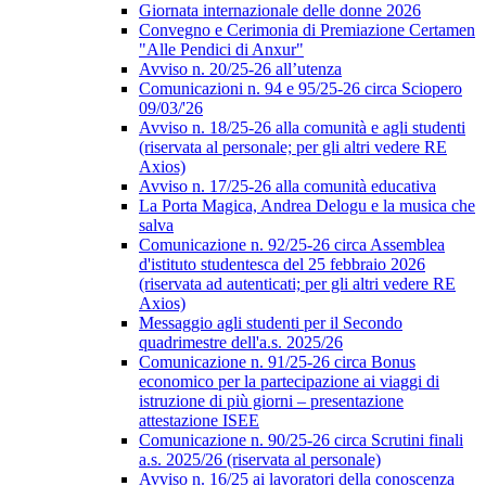
Giornata internazionale delle donne 2026
Convegno e Cerimonia di Premiazione Certamen
"Alle Pendici di Anxur"
Avviso n. 20/25-26 all’utenza
Comunicazioni n. 94 e 95/25-26 circa Sciopero
09/03/'26
Avviso n. 18/25-26 alla comunità e agli studenti
(riservata al personale; per gli altri vedere RE
Axios)
Avviso n. 17/25-26 alla comunità educativa
La Porta Magica, Andrea Delogu e la musica che
salva
Comunicazione n. 92/25-26 circa Assemblea
d'istituto studentesca del 25 febbraio 2026
(riservata ad autenticati; per gli altri vedere RE
Axios)
Messaggio agli studenti per il Secondo
quadrimestre dell'a.s. 2025/26
Comunicazione n. 91/25-26 circa Bonus
economico per la partecipazione ai viaggi di
istruzione di più giorni – presentazione
attestazione ISEE
Comunicazione n. 90/25-26 circa Scrutini finali
a.s. 2025/26 (riservata al personale)
Avviso n. 16/25 ai lavoratori della conoscenza