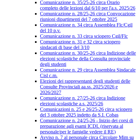
Comunicazione n. 35/25-26 circa Orario
completo delle lezioni dal 6/10 per l'a.s. 2025/26
Comunicazione n. 28/25-26 circa Convocazione
riunioni dipartimenti del 7 ottobre 2025
Comunicazione n. 34 circa Assemblea Flc/Cgil
del 10 p.v.
Comunicazione n. 33 circa sciopero Cgil/Flc
Comunicazione n. 31 e 32 circa sciopero
sindacati di base del 3/10
Comunicazione n. 30/25-26 circa Indizione delle
elezioni scolastiche della Consulta provinciale
degli studenti
Comunicazione n. 29 circa Assemblea Sindacale
Cisl c.m.
Elezioni dei rappresentanti degli studenti delle
Consulte Provinciali aa.ss. 2025/2026 e
2026/2027
Comunicazione n. 27/25-26 circa Indizione
elezioni scolastiche a.s. 2025/26
Comunicazioni n. 25 e 26/25-26 circa sciopero
del 3 ottobre 2025 indetto da S.I. Cobas
Comunicazione n. 24/25-26 - Inizio dei corsi di
preparazione agli esami ICDL (riservata al
personale/per le famiglie vedere il RE)
Avviso n. 7 al personale circa Circolare Mim su