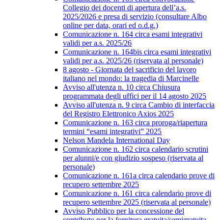
Collegio dei docenti di apertura dell’a.s.
2025/2026 e presa di servizio (consultare Albo
online per data, orari ed o.d.g.)
Comunicazione n. 164 circa esami integrativi
validi per a.s. 2025/26
Comunicazione n. 164bis circa esami integrativi
validi per a.s. 2025/26 (riservata al personale)
8 agosto - Giornata del sacrificio del lavoro
italiano nel mondo: la tragedia di Marcinelle
Avviso all'utenza n. 10 circa Chiusura
programmata degli uffici per il 14 agosto 2025
Avviso all'utenza n. 9 circa Cambio di interfaccia
del Registro Elettronico Axios 2025
Comunicazione n. 163 circa proroga/riapertura
termini “esami integrativi” 2025
Nelson Mandela International Day
Comunicazione n. 162 circa calendario scrutini
per alunni/e con giudizio sospeso (riservata al
personale)
Comunicazione n. 161a circa calendario prove di
recupero settembre 2025
Comunicazione n. 161 circa calendario prove di
recupero settembre 2025 (riservata al personale)
Avviso Pubblico per la concessione del
contributo per la fornitura gratuita/semigratuita