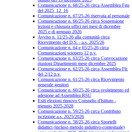
Comunicazione n. 68/25-26 circa Assemblea Fgu
del 2025_12_16
Comunicazione n. 67/25-26 riservata al personale
Comunicazione n. 66/25-26 circa Sospensione
lezioni e chiusura uffici nei mesi di dicembre
2025 e di gennaio 2026
Avviso n. 12/25-26 alla comunità circa
Ricevimento del D.S. - a.s. 2025/26
Comunicazione n. 64 e 65/25-26 circa
Comunicazioni sciopero 12 p.v.
Comunicazione n. 63/25-26 circa Convocazione
riunioni Dipartimenti mese dicembre 2025
Comunicazione n. 62/25-26 circa Assemblea Flc
del 2/12 p.v.
Comunicazione n. 61/25-26 circa Ricevimento
generale genitori
Comunicazione n. 60/25-26 circa svolgimento ed
adesione ad Assemblea RSU
Esiti elezioni rinnovo Consiglio d'Istituto -
triennio 2025-2028
Comunicazione n. 59/25-26 circa Contributo
iscrizione a.s. 2025/2026
Comunicazione n. 58/25-26 circa Sportelli
didattici (incluso metodo induttivo-contestuale)