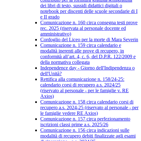
dei libri di testo, sussidi didattici digitali o
notebook per discenti delle scuole secondarie di I
e II grado
Comunicazione n. 160 circa consegna testi prove
rec. 2025 (riservata al personale docente ed
amministrativo)
Cordoglio del Liceo per la morte di Mara Severin
Comunicazione n. 159 circa calendario e
modalità inerenti alle prove di recupero, in
conformità all’art. 4, c. 6, del D.P.R. 122/2009 e
della normativa collegata
Independence day - Giorno dell'Indipendenza o
dell'Unità?
Rettifica alla comunicazione n. 158/24-25:
calendario corsi di recupero a.s. 2024/25
(riservato al personale - per le famiglie v. RE
Axios)
Comunicazione n. 158 circa calendario corsi di
recupero a.s. 2024-25 (riservato al personale - per
le famiglie vedere RE Axios)
Comunicazione n. 157 circa perfezionamento
iscrizioni classi prime a.s. 2025/26
Comunicazione n. 156 circa indicazioni sulle
modalità di recupero debiti finalizzate agli esami