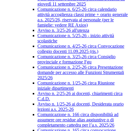
giovedì 11 settembre 2025
Comunicazione n. 6/25-26 circa calendario
attività accoglienza classi prime + orario generale
a.s. 2025/26, riservata al personale (per le
famiglie: vedere RE Axios)
Avviso n. 3/25-26 all'utenza
Comunicazione n. 5/25-26 - inizio attività
scolastiche
Comunicazione n. 4/25-26 circa Convocazione
collegio docenti 11.09.2025 (ris.)
Comunicazione n. 3/25-26 circa Consiglio
provinciale e formazione Fgu
Comunicazione n. 2/25-26 circa Presentazione
domande per accesso alle Funzioni Strumentali
2025/26
Comunicazione n. 1/25-26 circa Riunione
iniziale dipartimenti
Avviso n. 2/25-26 ai docenti, chiarimenti circa
C.d.D.
Avviso n. 1/25-26 ai docenti, Desiderata orario
lezioni a.s. 2025-26
Comunicazione n. 166 circa disponibilità ad
assumere ore residue alias aggiuntive o di
completamento cattedra per l’a.s. 2025/26
Comunicazione n. 165 circa convocazione