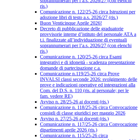
soprannumerari per l’a.s. 2026/27 (con elenchi
ris.)
Comunicazione n. 122/25-26 circa Istruzioni per
adozione libri di testo a.s. 2026/27 (ris.)
Buon Venticinque Aprile 2026!
Decreto di pubblicazione delle graduatorie
provvisorie interne d’istituto del personale ATA a
t.i. finalizzate all’individuazione di eventuali
soprannumerari per l’a.s. 2026/27 (con elenchi
ris.)
Comunicazione n. 120/25-26 circa Esami
integrativi e di idoneità - scadenza presentazione
domande di partecipazione c.a.
Comunicazione n.119/25-26 circa Prove
INVALSI classi seconde 2026: svolgimento delle
prove e indicazioni operative ed integrazioni alla
Com. del D.S. n. 110 (ris. al personale; per le
fam. vedere RE)
Avviso n. 28/25-26 ai docenti (ris.)
Comunicazione n. 118/25-26 circa Convocazione
consigli di classe giuridici per maggio 2026
Avviso n. 27/25-26 ai docenti (ris.)
Comunicazione n. 117/25-26 circa Convocazione
dipartimenti aprile 2026 (ris.)
Comunicazione n. 115/25-26 circa