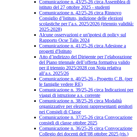
Comunicazione n. 43/25-26 circa Assemblea di
istituto del 27 ottobre 2025 - studenti
Comunicazione n. 42/25-26 circa Rinnovo
Consiglio d’Istituto, indizione delle elezioni
scolastiche per l’a.s. 2025/2026 (triennio validità:
2025-2028)
Alcune osservazioni e un'ipotesi di policy sul
Rapporto Ocse Talis 2024
Comunicazione n. 41/25-26 circa Adesione a
progetti d'Istituto
Atto d’indirizzo del Dirigente per l’elaborazione
del Piano triennale dell’offerta formativa valido
per il triennio 2025/2028 con Nota relativa
all’a.s. 2025/26
Comunicazione n. 40/25-26 - Progetto C.B. (per
le famiglie vedere RE)
Comunicazione n. 39/25-26 circa Indicazioni per
viaggi di istruzione a.s. corrente
Comunicazione n. 38/25-26 circa Modalità
organizzative per elezioni rappresentanti genitori
nei Consigli di Classe
Comunicazione n. 37/25-26 circa Convocazione
consigli di classe ottobre 2025
Comunicazione n. 36/25-26 circa Convocazione
Collegio dei docenti dell’08 ottobre 2025 (ris.)