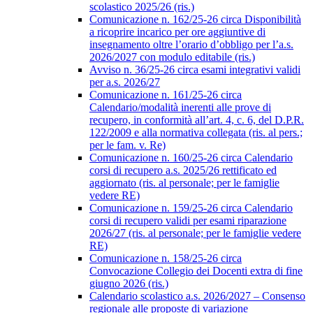
scolastico 2025/26 (ris.)
Comunicazione n. 162/25-26 circa Disponibilità
a ricoprire incarico per ore aggiuntive di
insegnamento oltre l’orario d’obbligo per l’a.s.
2026/2027 con modulo editabile (ris.)
Avviso n. 36/25-26 circa esami integrativi validi
per a.s. 2026/27
Comunicazione n. 161/25-26 circa
Calendario/modalità inerenti alle prove di
recupero, in conformità all’art. 4, c. 6, del D.P.R.
122/2009 e alla normativa collegata (ris. al pers.;
per le fam. v. Re)
Comunicazione n. 160/25-26 circa Calendario
corsi di recupero a.s. 2025/26 rettificato ed
aggiornato (ris. al personale; per le famiglie
vedere RE)
Comunicazione n. 159/25-26 circa Calendario
corsi di recupero validi per esami riparazione
2026/27 (ris. al personale; per le famiglie vedere
RE)
Comunicazione n. 158/25-26 circa
Convocazione Collegio dei Docenti extra di fine
giugno 2026 (ris.)
Calendario scolastico a.s. 2026/2027 – Consenso
regionale alle proposte di variazione