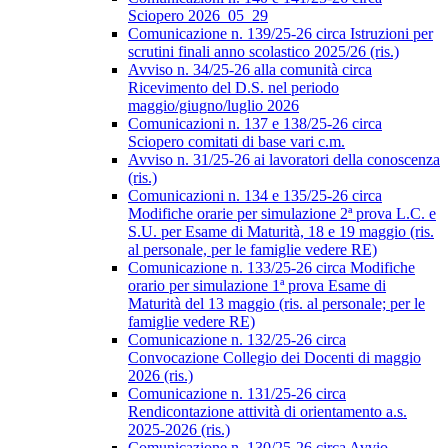
Sciopero 2026_05_29
Comunicazione n. 139/25-26 circa Istruzioni per
scrutini finali anno scolastico 2025/26 (ris.)
Avviso n. 34/25-26 alla comunità circa
Ricevimento del D.S. nel periodo
maggio/giugno/luglio 2026
Comunicazioni n. 137 e 138/25-26 circa
Sciopero comitati di base vari c.m.
Avviso n. 31/25-26 ai lavoratori della conoscenza
(ris.)
Comunicazioni n. 134 e 135/25-26 circa
Modifiche orarie per simulazione 2ª prova L.C. e
S.U. per Esame di Maturità, 18 e 19 maggio (ris.
al personale, per le famiglie vedere RE)
Comunicazione n. 133/25-26 circa Modifiche
orario per simulazione 1ª prova Esame di
Maturità del 13 maggio (ris. al personale; per le
famiglie vedere RE)
Comunicazione n. 132/25-26 circa
Convocazione Collegio dei Docenti di maggio
2026 (ris.)
Comunicazione n. 131/25-26 circa
Rendicontazione attività di orientamento a.s.
2025-2026 (ris.)
Comunicazione n. 130/25-26 circa Avvio