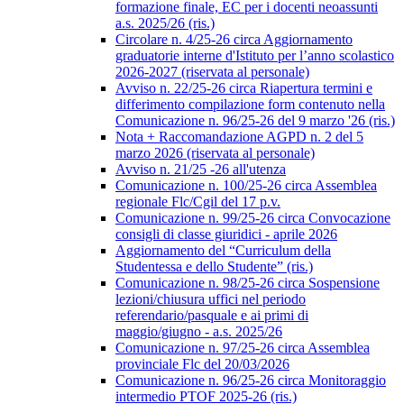
formazione finale, EC per i docenti neoassunti
a.s. 2025/26 (ris.)
Circolare n. 4/25-26 circa Aggiornamento
graduatorie interne d'Istituto per l’anno scolastico
2026-2027 (riservata al personale)
Avviso n. 22/25-26 circa Riapertura termini e
differimento compilazione form contenuto nella
Comunicazione n. 96/25-26 del 9 marzo '26 (ris.)
Nota + Raccomandazione AGPD n. 2 del 5
marzo 2026 (riservata al personale)
Avviso n. 21/25 -26 all'utenza
Comunicazione n. 100/25-26 circa Assemblea
regionale Flc/Cgil del 17 p.v.
Comunicazione n. 99/25-26 circa Convocazione
consigli di classe giuridici - aprile 2026
Aggiornamento del “Curriculum della
Studentessa e dello Studente” (ris.)
Comunicazione n. 98/25-26 circa Sospensione
lezioni/chiusura uffici nel periodo
referendario/pasquale e ai primi di
maggio/giugno - a.s. 2025/26
Comunicazione n. 97/25-26 circa Assemblea
provinciale Flc del 20/03/2026
Comunicazione n. 96/25-26 circa Monitoraggio
intermedio PTOF 2025-26 (ris.)