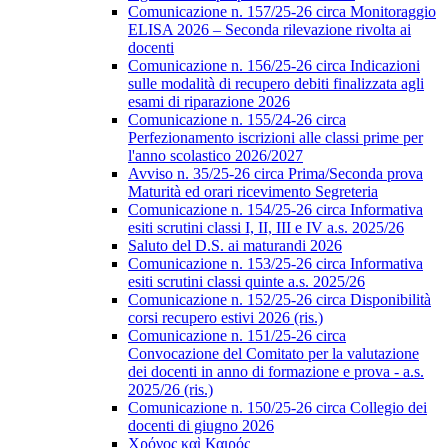
Comunicazione n. 157/25-26 circa Monitoraggio
ELISA 2026 – Seconda rilevazione rivolta ai
docenti
Comunicazione n. 156/25-26 circa Indicazioni
sulle modalità di recupero debiti finalizzata agli
esami di riparazione 2026
Comunicazione n. 155/24-26 circa
Perfezionamento iscrizioni alle classi prime per
l'anno scolastico 2026/2027
Avviso n. 35/25-26 circa Prima/Seconda prova
Maturità ed orari ricevimento Segreteria
Comunicazione n. 154/25-26 circa Informativa
esiti scrutini classi I, II, III e IV a.s. 2025/26
Saluto del D.S. ai maturandi 2026
Comunicazione n. 153/25-26 circa Informativa
esiti scrutini classi quinte a.s. 2025/26
Comunicazione n. 152/25-26 circa Disponibilità
corsi recupero estivi 2026 (ris.)
Comunicazione n. 151/25-26 circa
Convocazione del Comitato per la valutazione
dei docenti in anno di formazione e prova - a.s.
2025/26 (ris.)
Comunicazione n. 150/25-26 circa Collegio dei
docenti di giugno 2026
Χρόνος καὶ Καιρός