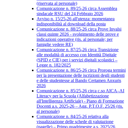
(riservata al personale)
Comunicazione n. 89/25-26 circa Assemblea
sindacale RSU del 24 Febbraio 2026
Avviso n. 15/25-26 all'utenza: momentanea
indisponibilità al download della posta
Comunicazione n. 88/25-26 circa Prove Invalsi
classi quinte 2026 - svolgimento delle prove e
indicazioni operative (ris. al personale; per
famiglie vedere RE)
Comunicazione n. 87/25-26 circa Transizione
alle modalità di accesso con Identità Digitale
(SPID e CIE) per i servizi digitali scolastici –
Legge n. 182/2025
Comunicazione n. 86/25-26 circa Proroga termini
per la presentazione delle iscrizioni degli studenti
e delle studentesse al Bando Certamen Anxuris
2026
Comunicazione n. 85/25-26 circa c.so AICA–AI
Literacy per la Scuola (Alfabetizzazione
all'Intelligenza Artificiale) - Piano di Formazione
Docenti a.s. 2025-26 – Agg. P.T.O.F. 25/26 (ris.
al personale)
Comunicazione n. 84/25-26 relativa alla
visualizzazione delle schede di valutazione
(pagelle) – Primo quadrimestre a.s. 2025/26