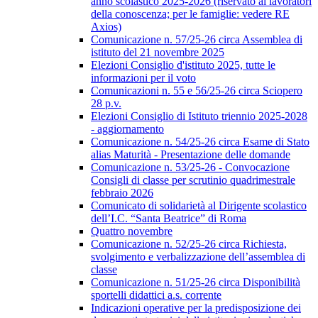
anno scolastico 2025-2026 (riservato ai lavoratori
della conoscenza; per le famiglie: vedere RE
Axios)
Comunicazione n. 57/25-26 circa Assemblea di
istituto del 21 novembre 2025
Elezioni Consiglio d'istituto 2025, tutte le
informazioni per il voto
Comunicazioni n. 55 e 56/25-26 circa Sciopero
28 p.v.
Elezioni Consiglio di Istituto triennio 2025-2028
- aggiornamento
Comunicazione n. 54/25-26 circa Esame di Stato
alias Maturità - Presentazione delle domande
Comunicazione n. 53/25-26 - Convocazione
Consigli di classe per scrutinio quadrimestrale
febbraio 2026
Comunicato di solidarietà al Dirigente scolastico
dell’I.C. “Santa Beatrice” di Roma
Quattro novembre
Comunicazione n. 52/25-26 circa Richiesta,
svolgimento e verbalizzazione dell’assemblea di
classe
Comunicazione n. 51/25-26 circa Disponibilità
sportelli didattici a.s. corrente
Indicazioni operative per la predisposizione dei