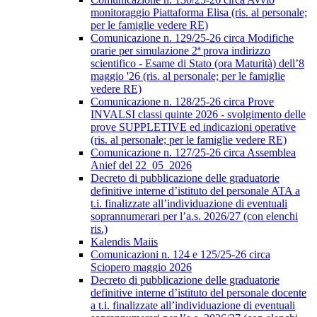
monitoraggio Piattaforma Elisa (ris. al personale;
per le famiglie vedere RE)
Comunicazione n. 129/25-26 circa Modifiche
orarie per simulazione 2ª prova indirizzo
scientifico - Esame di Stato (ora Maturità) dell’8
maggio '26 (ris. al personale; per le famiglie
vedere RE)
Comunicazione n. 128/25-26 circa Prove
INVALSI classi quinte 2026 - svolgimento delle
prove SUPPLETIVE ed indicazioni operative
(ris. al personale; per le famiglie vedere RE)
Comunicazione n. 127/25-26 circa Assemblea
Anief del 22_05_2026
Decreto di pubblicazione delle graduatorie
definitive interne d’istituto del personale ATA a
t.i. finalizzate all’individuazione di eventuali
soprannumerari per l’a.s. 2026/27 (con elenchi
ris.)
Kalendis Maiis
Comunicazioni n. 124 e 125/25-26 circa
Sciopero maggio 2026
Decreto di pubblicazione delle graduatorie
definitive interne d’istituto del personale docente
a t.i. finalizzate all’individuazione di eventuali