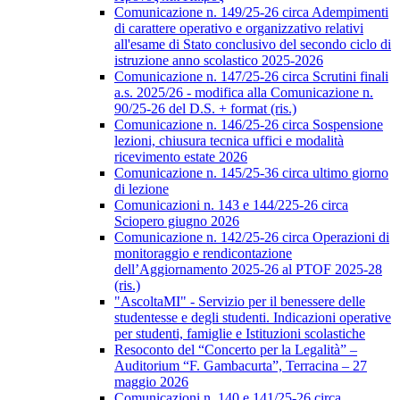
Comunicazione n. 149/25-26 circa Adempimenti
di carattere operativo e organizzativo relativi
all'esame di Stato conclusivo del secondo ciclo di
istruzione anno scolastico 2025-2026
Comunicazione n. 147/25-26 circa Scrutini finali
a.s. 2025/26 - modifica alla Comunicazione n.
90/25-26 del D.S. + format (ris.)
Comunicazione n. 146/25-26 circa Sospensione
lezioni, chiusura tecnica uffici e modalità
ricevimento estate 2026
Comunicazione n. 145/25-36 circa ultimo giorno
di lezione
Comunicazioni n. 143 e 144/225-26 circa
Sciopero giugno 2026
Comunicazione n. 142/25-26 circa Operazioni di
monitoraggio e rendicontazione
dell’Aggiornamento 2025-26 al PTOF 2025-28
(ris.)
"AscoltaMI" - Servizio per il benessere delle
studentesse e degli studenti. Indicazioni operative
per studenti, famiglie e Istituzioni scolastiche
Resoconto del “Concerto per la Legalità” –
Auditorium “F. Gambacurta”, Terracina – 27
maggio 2026
Comunicazioni n. 140 e 141/25-26 circa