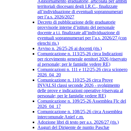
Aggiornamento graduatorie, articolata per ambiti
territoriali diocesani degli I.R.C., finalizzate
all’individuazione di eventuali soprannumerari
per l’a.s. 2026/2027
Decreto di pubblicazione delle graduatorie
provvisorie interne d’istituto del personale
docente a t.i. finalizzate all’individuazione di
eventuali soprannumerari per l’a.s. 2026/27 (con
elenchi ris.)
Avviso n. 26/25-26 ai docenti (ris.)
Comunicazione n. 113/25-26 circa Indicazioni
per ricevimento generale genitori 2026 (riservato
al personale; per le famiglie vedere RE)
Comunicazioni n. 111 e 112/25-26 circa sciopero
2026_04_20
Comunicazione n. 110/25-26 circa Prove
INVALSI classi seconde 2026 - svolgimento
delle prove e indicazioni operative (riservata al
personale; per le famiglie vedere RE)
Comunicazione n. 109/25-26 Assemblea Flc del
2026_04_17
Comunicazione n. 108/25-26 circa Assemblea
intercomunale Anief c.m.
Adozione libri di testo per a.s. 2026/27 (ris.)
Auguri del Dirigente de nuntio Paschæ