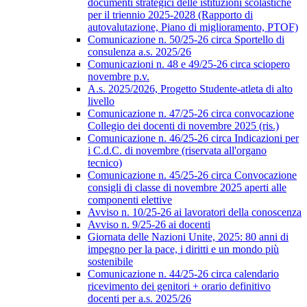
documenti strategici delle istituzioni scolastiche
per il triennio 2025-2028 (Rapporto di
autovalutazione, Piano di miglioramento, PTOF)
Comunicazione n. 50/25-26 circa Sportello di
consulenza a.s. 2025/26
Comunicazioni n. 48 e 49/25-26 circa sciopero
novembre p.v.
A.s. 2025/2026, Progetto Studente-atleta di alto
livello
Comunicazione n. 47/25-26 circa convocazione
Collegio dei docenti di novembre 2025 (ris.)
Comunicazione n. 46/25-26 circa Indicazioni per
i C.d.C. di novembre (riservata all'organo
tecnico)
Comunicazione n. 45/25-26 circa Convocazione
consigli di classe di novembre 2025 aperti alle
componenti elettive
Avviso n. 10/25-26 ai lavoratori della conoscenza
Avviso n. 9/25-26 ai docenti
Giornata delle Nazioni Unite, 2025: 80 anni di
impegno per la pace, i diritti e un mondo più
sostenibile
Comunicazione n. 44/25-26 circa calendario
ricevimento dei genitori + orario definitivo
docenti per a.s. 2025/26