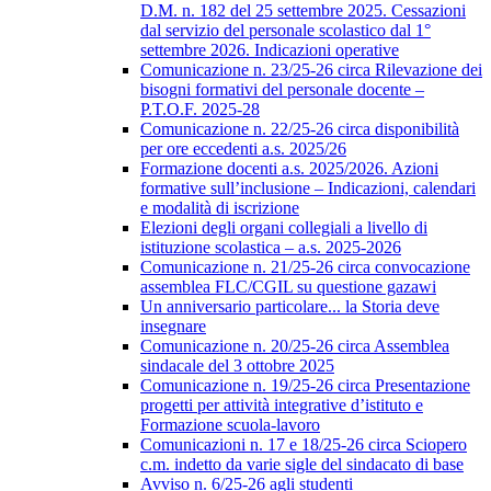
D.M. n. 182 del 25 settembre 2025. Cessazioni
dal servizio del personale scolastico dal 1°
settembre 2026. Indicazioni operative
Comunicazione n. 23/25-26 circa Rilevazione dei
bisogni formativi del personale docente –
P.T.O.F. 2025-28
Comunicazione n. 22/25-26 circa disponibilità
per ore eccedenti a.s. 2025/26
Formazione docenti a.s. 2025/2026. Azioni
formative sull’inclusione – Indicazioni, calendari
e modalità di iscrizione
Elezioni degli organi collegiali a livello di
istituzione scolastica – a.s. 2025-2026
Comunicazione n. 21/25-26 circa convocazione
assemblea FLC/CGIL su questione gazawi
Un anniversario particolare... la Storia deve
insegnare
Comunicazione n. 20/25-26 circa Assemblea
sindacale del 3 ottobre 2025
Comunicazione n. 19/25-26 circa Presentazione
progetti per attività integrative d’istituto e
Formazione scuola-lavoro
Comunicazioni n. 17 e 18/25-26 circa Sciopero
c.m. indetto da varie sigle del sindacato di base
Avviso n. 6/25-26 agli studenti