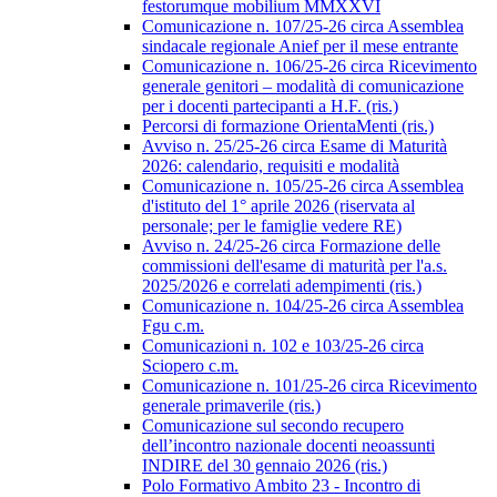
festorumque mobilium MMXXVI
Comunicazione n. 107/25-26 circa Assemblea
sindacale regionale Anief per il mese entrante
Comunicazione n. 106/25-26 circa Ricevimento
generale genitori – modalità di comunicazione
per i docenti partecipanti a H.F. (ris.)
Percorsi di formazione OrientaMenti (ris.)
Avviso n. 25/25-26 circa Esame di Maturità
2026: calendario, requisiti e modalità
Comunicazione n. 105/25-26 circa Assemblea
d'istituto del 1° aprile 2026 (riservata al
personale; per le famiglie vedere RE)
Avviso n. 24/25-26 circa Formazione delle
commissioni dell'esame di maturità per l'a.s.
2025/2026 e correlati adempimenti (ris.)
Comunicazione n. 104/25-26 circa Assemblea
Fgu c.m.
Comunicazioni n. 102 e 103/25-26 circa
Sciopero c.m.
Comunicazione n. 101/25-26 circa Ricevimento
generale primaverile (ris.)
Comunicazione sul secondo recupero
dell’incontro nazionale docenti neoassunti
INDIRE del 30 gennaio 2026 (ris.)
Polo Formativo Ambito 23 - Incontro di