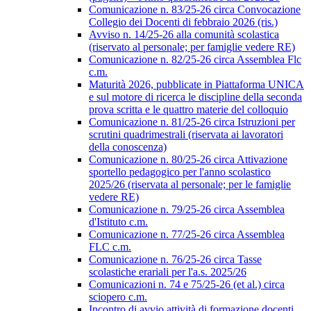
Comunicazione n. 83/25-26 circa Convocazione
Collegio dei Docenti di febbraio 2026 (ris.)
Avviso n. 14/25-26 alla comunità scolastica
(riservato al personale; per famiglie vedere RE)
Comunicazione n. 82/25-26 circa Assemblea Flc
c.m.
Maturità 2026, pubblicate in Piattaforma UNICA
e sul motore di ricerca le discipline della seconda
prova scritta e le quattro materie del colloquio
Comunicazione n. 81/25-26 circa Istruzioni per
scrutini quadrimestrali (riservata ai lavoratori
della conoscenza)
Comunicazione n. 80/25-26 circa Attivazione
sportello pedagogico per l'anno scolastico
2025/26 (riservata al personale; per le famiglie
vedere RE)
Comunicazione n. 79/25-26 circa Assemblea
d'Istituto c.m.
Comunicazione n. 77/25-26 circa Assemblea
FLC c.m.
Comunicazione n. 76/25-26 circa Tasse
scolastiche erariali per l'a.s. 2025/26
Comunicazioni n. 74 e 75/25-26 (et al.) circa
sciopero c.m.
Incontro di avvio attività di formazione docenti