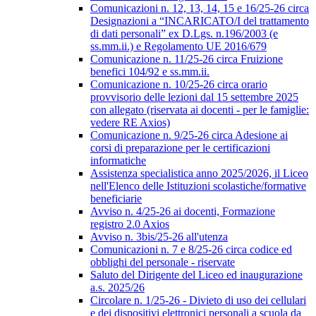
Comunicazioni n. 12, 13, 14, 15 e 16/25-26 circa
Designazioni a “INCARICATO/I del trattamento
di dati personali” ex D.Lgs. n.196/2003 (e
ss.mm.ii.) e Regolamento UE 2016/679
Comunicazione n. 11/25-26 circa Fruizione
benefici 104/92 e ss.mm.ii.
Comunicazione n. 10/25-26 circa orario
provvisorio delle lezioni dal 15 settembre 2025
con allegato (riservata ai docenti - per le famiglie:
vedere RE Axios)
Comunicazione n. 9/25-26 circa Adesione ai
corsi di preparazione per le certificazioni
informatiche
Assistenza specialistica anno 2025/2026, il Liceo
nell'Elenco delle Istituzioni scolastiche/formative
beneficiarie
Avviso n. 4/25-26 ai docenti, Formazione
registro 2.0 Axios
Avviso n. 3bis/25-26 all'utenza
Comunicazioni n. 7 e 8/25-26 circa codice ed
obblighi del personale - riservate
Saluto del Dirigente del Liceo ed inaugurazione
a.s. 2025/26
Circolare n. 1/25-26 - Divieto di uso dei cellulari
e dei dispositivi elettronici personali a scuola da