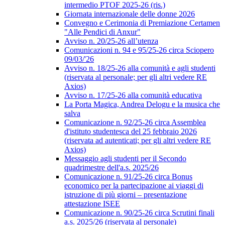
intermedio PTOF 2025-26 (ris.)
Giornata internazionale delle donne 2026
Convegno e Cerimonia di Premiazione Certamen
"Alle Pendici di Anxur"
Avviso n. 20/25-26 all’utenza
Comunicazioni n. 94 e 95/25-26 circa Sciopero
09/03/'26
Avviso n. 18/25-26 alla comunità e agli studenti
(riservata al personale; per gli altri vedere RE
Axios)
Avviso n. 17/25-26 alla comunità educativa
La Porta Magica, Andrea Delogu e la musica che
salva
Comunicazione n. 92/25-26 circa Assemblea
d'istituto studentesca del 25 febbraio 2026
(riservata ad autenticati; per gli altri vedere RE
Axios)
Messaggio agli studenti per il Secondo
quadrimestre dell'a.s. 2025/26
Comunicazione n. 91/25-26 circa Bonus
economico per la partecipazione ai viaggi di
istruzione di più giorni – presentazione
attestazione ISEE
Comunicazione n. 90/25-26 circa Scrutini finali
a.s. 2025/26 (riservata al personale)