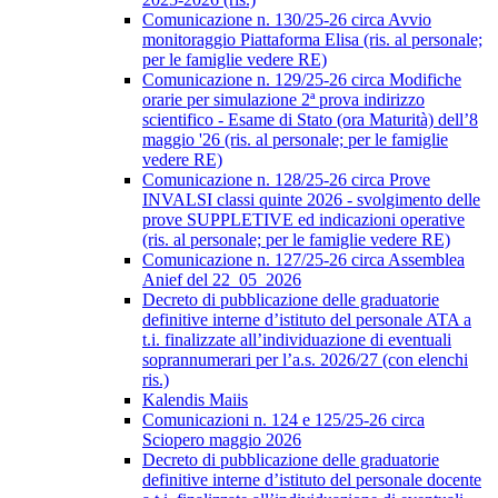
Comunicazione n. 130/25-26 circa Avvio
monitoraggio Piattaforma Elisa (ris. al personale;
per le famiglie vedere RE)
Comunicazione n. 129/25-26 circa Modifiche
orarie per simulazione 2ª prova indirizzo
scientifico - Esame di Stato (ora Maturità) dell’8
maggio '26 (ris. al personale; per le famiglie
vedere RE)
Comunicazione n. 128/25-26 circa Prove
INVALSI classi quinte 2026 - svolgimento delle
prove SUPPLETIVE ed indicazioni operative
(ris. al personale; per le famiglie vedere RE)
Comunicazione n. 127/25-26 circa Assemblea
Anief del 22_05_2026
Decreto di pubblicazione delle graduatorie
definitive interne d’istituto del personale ATA a
t.i. finalizzate all’individuazione di eventuali
soprannumerari per l’a.s. 2026/27 (con elenchi
ris.)
Kalendis Maiis
Comunicazioni n. 124 e 125/25-26 circa
Sciopero maggio 2026
Decreto di pubblicazione delle graduatorie
definitive interne d’istituto del personale docente