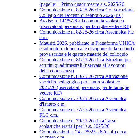
(pagelle) – Primo quadrimestre a.s. 2025/26
Comunicazione n. 83/25-26 circa Convocazione
Collegio dei Docenti di febbraio 2026 (ris.)
Avviso n. 14/25-26 alla comunità scolastica
(riservato al personale; per famiglie vedere RE)
Comunicazione n. 82/25-26 circa Assemblea Flc
c.m.
Maturità 2026, pubblicate in Piattaforma UNICA
e sul motore di ricerca le discipline della seconda
prova scritta e le quattro materie del colloquio
Comunicazione n. 81/25-26 circa Istruzioni per
scrutini quadrimestrali (riservata ai lavoratori
della conoscenza)
Comunicazione n. 80/25-26 circa Attivazione
sportello pedagogico per l'anno scolastico
2025/26 (riservata al personale; per le famiglie
vedere RE)
Comunicazione n. 79/25-26 circa Assemblea
d'Istituto c.m.
Comunicazione n. 77/25-26 circa Assemblea
FLC c.m.
Comunicazione n. 76/25-26 circa Tasse
scolastiche erariali per l'a.s. 2025/26
Comunicazioni n. 74 e 75/25-26 (et al.) circa
sciopero c.m.