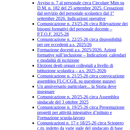
Avviso n. 7 al personale circa Circolare Mim su
D.M. n. 182 del 25 settembre 2025. Cessazioni
dal servizio del personale scolastico dal 1°
settembre 2026. Indicazioni operative
Comunicazione n. 23/25-26 circa Rilevazione dei
bisogni formativi del personale docente –
P.T.O.F. 2025-28
Comunicazione n. 22/25-26 circa disponibilità
per ore eccedenti a.s. 2025/26
Formazione docenti a.s. 2025/2026. Azioni
formative sull’inclusione – Indicazioni, calendari
e modalità di iscrizione
Elezioni degli organi collegiali a livello di
istituzione scolastica – a.s. 2025-2026
Comunicazione n. 21/25-26 circa convocazione
assemblea FLC/CGIL su questione gazawi
Un anniversario particolare... la Storia deve
insegnare
Comunicazione n. 20/25-26 circa Assemblea
sindacale del 3 ottobre 2025
Comunicazione n. 19/25-26 circa Presentazione
progetti per attività integrative d’istituto e
Formazione scuola-lavoro
Comunicazioni n. 17 e 18/25-26 circa Sciopero
c.m. indetto da varie sigle del sindacato di base