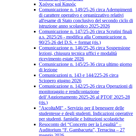
Χρόνος καὶ Καιρός
Comunicazione n. 149/25-26 circa Adempimenti
di carattere operativo e organizzativo relativi
all'esame di Stato conclusivo del secondo ciclo di
istruzione anno scolastico 2025-2026
Comunicazione n. 147/25-26 circa Scrutini finali
a.s. 2025/26 - modifica alla Comunicazione n.
90/25-26 del D.S. + format (ris.)
Comunicazione n. 146/25-26 circa Sospensione
lezioni, chiusura tecnica uffici e modalità
ricevimento estate 2026
Comunicazione n. 145/25-36 circa ultimo giorno
di lezione
Comunicazioni n. 143 e 144/225-26 circa
Sciopero giugno 2026
Comunicazione n. 142/25-26 circa Operazioni di
monitoraggio e rendicontazione
dell’Aggiornamento 2025-26 al PTOF 2025-28
(ris.)
"AscoltaMI" - Servizio per il benessere delle
studentesse e degli studenti. Indicazioni operative
per studenti, famiglie e Istituzioni scolastiche
Resoconto del “Concerto per la Legalità” –
Auditorium “F. Gambacurta”, Terracina – 27
maggio 2026