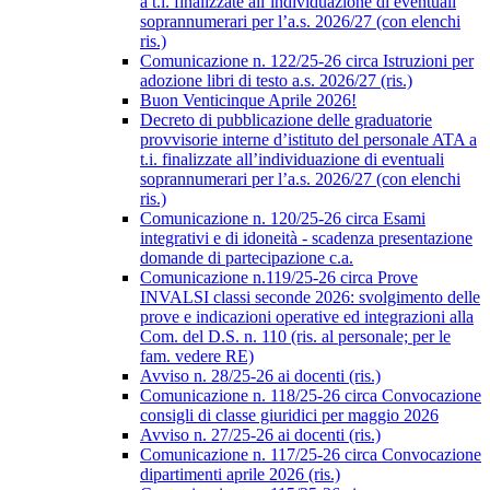
a t.i. finalizzate all’individuazione di eventuali
soprannumerari per l’a.s. 2026/27 (con elenchi
ris.)
Comunicazione n. 122/25-26 circa Istruzioni per
adozione libri di testo a.s. 2026/27 (ris.)
Buon Venticinque Aprile 2026!
Decreto di pubblicazione delle graduatorie
provvisorie interne d’istituto del personale ATA a
t.i. finalizzate all’individuazione di eventuali
soprannumerari per l’a.s. 2026/27 (con elenchi
ris.)
Comunicazione n. 120/25-26 circa Esami
integrativi e di idoneità - scadenza presentazione
domande di partecipazione c.a.
Comunicazione n.119/25-26 circa Prove
INVALSI classi seconde 2026: svolgimento delle
prove e indicazioni operative ed integrazioni alla
Com. del D.S. n. 110 (ris. al personale; per le
fam. vedere RE)
Avviso n. 28/25-26 ai docenti (ris.)
Comunicazione n. 118/25-26 circa Convocazione
consigli di classe giuridici per maggio 2026
Avviso n. 27/25-26 ai docenti (ris.)
Comunicazione n. 117/25-26 circa Convocazione
dipartimenti aprile 2026 (ris.)