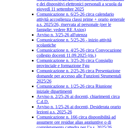
e dei dispositivi elettronici personali a scuola da
giovedì 11 settembre 2025
Comunicazione n. 6/25-26 circa calendario
attività accoglienza classi prime + orario generale
a.s. 2025/26, riservata al personale (per le
famiglie: vedere RE Axios)
Avviso n. 3/25-26 all'utenza
Comunicazione n. 5/25-26 - inizio attività
scolastiche
Comunicazione n. 4/25-26 circa Convocazione
collegio docenti 11.09.2025 (ris.)
Comunicazione n. 3/25-26 circa Consiglio
provinciale e formazione Fgu
Comunicazione n. 2/25-26 circa Presentazione
domande per accesso alle Funzioni Strumentali
2025/26
Comunicazione n. 1/25-26 circa Riunione
iniziale dipartimenti
Avviso n. 2/25-26 ai docenti, chiarimenti circa
C.d.D.
Avviso n. 1/25-26 ai docenti, Desiderata orario
lezioni a.s. 2025-26
Comunicazione n. 166 circa disponibilità ad
assumere ore residue alias aggiuntive o di
completamento cattedra per l’a.s. 2025/26