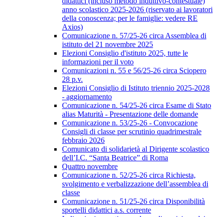
didattici (incluso metodo induttivo-contestuale)
anno scolastico 2025-2026 (riservato ai lavoratori
della conoscenza; per le famiglie: vedere RE
Axios)
Comunicazione n. 57/25-26 circa Assemblea di
istituto del 21 novembre 2025
Elezioni Consiglio d'istituto 2025, tutte le
informazioni per il voto
Comunicazioni n. 55 e 56/25-26 circa Sciopero
28 p.v.
Elezioni Consiglio di Istituto triennio 2025-2028
- aggiornamento
Comunicazione n. 54/25-26 circa Esame di Stato
alias Maturità - Presentazione delle domande
Comunicazione n. 53/25-26 - Convocazione
Consigli di classe per scrutinio quadrimestrale
febbraio 2026
Comunicato di solidarietà al Dirigente scolastico
dell’I.C. “Santa Beatrice” di Roma
Quattro novembre
Comunicazione n. 52/25-26 circa Richiesta,
svolgimento e verbalizzazione dell’assemblea di
classe
Comunicazione n. 51/25-26 circa Disponibilità
sportelli didattici a.s. corrente