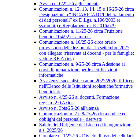
Avviso n. 6/25-26 agli studenti
Comunicazioni n. 12, 13, 14, 15 e 16/25-26 circa
Designazioni a “INCARICATO/I del trattamento
di dati personali” ex D.Lgs. n.196/2003 (e
ss.mm.ii.) e Regolamento UE 2016/679
Comunicazione n. 11/25-26 circa Fruizione
benefici 104/92 e ss.mm.ii.
Comunicazione n. 10/25-26 circa orario
provvisorio delle lezioni dal 15 settembre 2025
con allegato (riservata ai docenti - per le famiglie:
vedere RE Axios)
Comunicazione n. 9/25-26 circa Adesione ai
corsi di preparazione per le certificazioni
informatiche
Assistenza specialistica anno 2025/2026, il Liceo
nell'Elenco delle Istituzioni scolastiche/formative
beneficiarie
Avviso n. 4/25-26 ai docenti, Formazione
registro 2.0 Axios
Avviso n. 3bis/25-26 all'utenza
Comunicazioni n. 7 e 8/25-26 circa codice ed
obblighi del personale - riservate
Saluto del Dirigente del Liceo ed inaugurazione
a.s. 2025/26
Circolare n. 1/25-26 - Divieto di uso dei cellulari