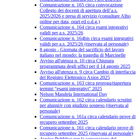
Comunicazione n. 165 circa convocazione
Collegio dei docenti di apertura dell’a.s.
2025/2026 e presa di servizio (consultare Albo
online per data, orari ed o.d.g.)
Comunicazione n. 164 circa esami integrativi
validi per a.s. 2025/26
Comunicazione n. 164bis circa esami integrativi
validi per a.s. 2025/26 (riservata al personale)
8 agosto - Giornata del sacrificio del lavoro
italiano nel mondo: la tragedia di Marcinelle
Avviso all'utenza n. 10 circa Chiusura
programmata degli uffici per il 14 agosto 2025
Avviso all'utenza n. 9 circa Cambio di interfaccia
del Registro Elettronico Axios 2025
Comunicazione n. 163 circa proroga/riapertura
termini “esami integrativi” 2025
Nelson Mandela International Day
Comunicazione n. 162 circa calendario scrutini
per alunni/e con giudizio sospeso (riservata al
personale)
Comunicazione n. 161a circa calendario prove di
recupero settembre 2025
Comunicazione n. 161 circa calendario prove di
recupero settembre 2025 (riservata al personale)
Avviso Pubblico per la concessione del