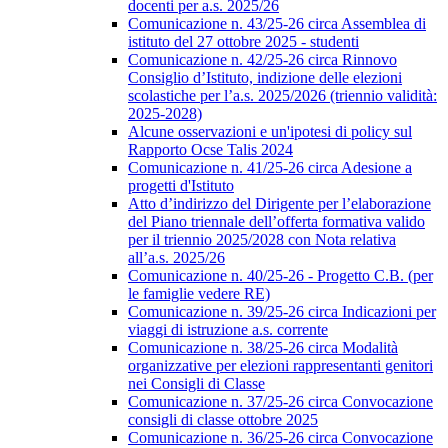
docenti per a.s. 2025/26
Comunicazione n. 43/25-26 circa Assemblea di
istituto del 27 ottobre 2025 - studenti
Comunicazione n. 42/25-26 circa Rinnovo
Consiglio d’Istituto, indizione delle elezioni
scolastiche per l’a.s. 2025/2026 (triennio validità:
2025-2028)
Alcune osservazioni e un'ipotesi di policy sul
Rapporto Ocse Talis 2024
Comunicazione n. 41/25-26 circa Adesione a
progetti d'Istituto
Atto d’indirizzo del Dirigente per l’elaborazione
del Piano triennale dell’offerta formativa valido
per il triennio 2025/2028 con Nota relativa
all’a.s. 2025/26
Comunicazione n. 40/25-26 - Progetto C.B. (per
le famiglie vedere RE)
Comunicazione n. 39/25-26 circa Indicazioni per
viaggi di istruzione a.s. corrente
Comunicazione n. 38/25-26 circa Modalità
organizzative per elezioni rappresentanti genitori
nei Consigli di Classe
Comunicazione n. 37/25-26 circa Convocazione
consigli di classe ottobre 2025
Comunicazione n. 36/25-26 circa Convocazione