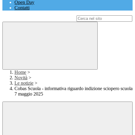
Open Day
Contatti
Campo di ricerca per le pagine del sito
Home
>
Novità
>
Le notizie
>
Cobas Scuola - informativa riguardo indizione sciopero scuola
7 maggio 2025