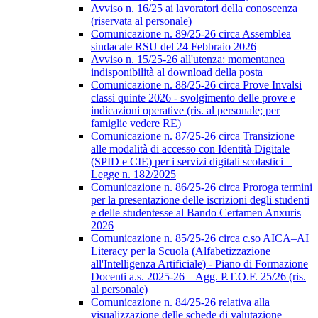
Avviso n. 16/25 ai lavoratori della conoscenza
(riservata al personale)
Comunicazione n. 89/25-26 circa Assemblea
sindacale RSU del 24 Febbraio 2026
Avviso n. 15/25-26 all'utenza: momentanea
indisponibilità al download della posta
Comunicazione n. 88/25-26 circa Prove Invalsi
classi quinte 2026 - svolgimento delle prove e
indicazioni operative (ris. al personale; per
famiglie vedere RE)
Comunicazione n. 87/25-26 circa Transizione
alle modalità di accesso con Identità Digitale
(SPID e CIE) per i servizi digitali scolastici –
Legge n. 182/2025
Comunicazione n. 86/25-26 circa Proroga termini
per la presentazione delle iscrizioni degli studenti
e delle studentesse al Bando Certamen Anxuris
2026
Comunicazione n. 85/25-26 circa c.so AICA–AI
Literacy per la Scuola (Alfabetizzazione
all'Intelligenza Artificiale) - Piano di Formazione
Docenti a.s. 2025-26 – Agg. P.T.O.F. 25/26 (ris.
al personale)
Comunicazione n. 84/25-26 relativa alla
visualizzazione delle schede di valutazione