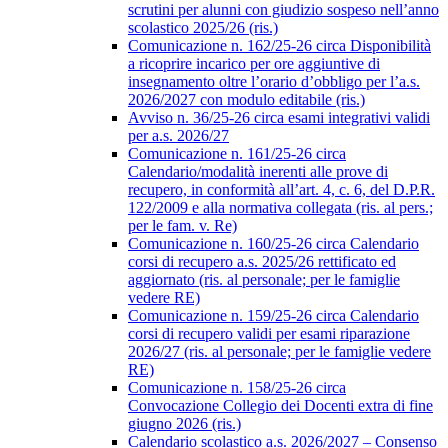
scrutini per alunni con giudizio sospeso nell’anno
scolastico 2025/26 (ris.)
Comunicazione n. 162/25-26 circa Disponibilità
a ricoprire incarico per ore aggiuntive di
insegnamento oltre l’orario d’obbligo per l’a.s.
2026/2027 con modulo editabile (ris.)
Avviso n. 36/25-26 circa esami integrativi validi
per a.s. 2026/27
Comunicazione n. 161/25-26 circa
Calendario/modalità inerenti alle prove di
recupero, in conformità all’art. 4, c. 6, del D.P.R.
122/2009 e alla normativa collegata (ris. al pers.;
per le fam. v. Re)
Comunicazione n. 160/25-26 circa Calendario
corsi di recupero a.s. 2025/26 rettificato ed
aggiornato (ris. al personale; per le famiglie
vedere RE)
Comunicazione n. 159/25-26 circa Calendario
corsi di recupero validi per esami riparazione
2026/27 (ris. al personale; per le famiglie vedere
RE)
Comunicazione n. 158/25-26 circa
Convocazione Collegio dei Docenti extra di fine
giugno 2026 (ris.)
Calendario scolastico a.s. 2026/2027 – Consenso