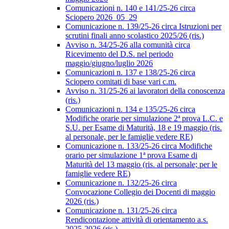
Comunicazioni n. 140 e 141/25-26 circa
Sciopero 2026_05_29
Comunicazione n. 139/25-26 circa Istruzioni per
scrutini finali anno scolastico 2025/26 (ris.)
Avviso n. 34/25-26 alla comunità circa
Ricevimento del D.S. nel periodo
maggio/giugno/luglio 2026
Comunicazioni n. 137 e 138/25-26 circa
Sciopero comitati di base vari c.m.
Avviso n. 31/25-26 ai lavoratori della conoscenza
(ris.)
Comunicazioni n. 134 e 135/25-26 circa
Modifiche orarie per simulazione 2ª prova L.C. e
S.U. per Esame di Maturità, 18 e 19 maggio (ris.
al personale, per le famiglie vedere RE)
Comunicazione n. 133/25-26 circa Modifiche
orario per simulazione 1ª prova Esame di
Maturità del 13 maggio (ris. al personale; per le
famiglie vedere RE)
Comunicazione n. 132/25-26 circa
Convocazione Collegio dei Docenti di maggio
2026 (ris.)
Comunicazione n. 131/25-26 circa
Rendicontazione attività di orientamento a.s.
2025-2026 (ris.)