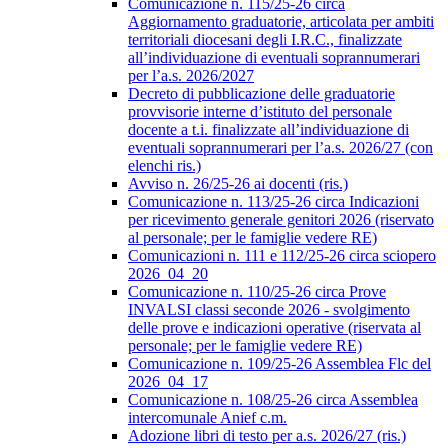
Comunicazione n. 115/25-26 circa
Aggiornamento graduatorie, articolata per ambiti
territoriali diocesani degli I.R.C., finalizzate
all’individuazione di eventuali soprannumerari
per l’a.s. 2026/2027
Decreto di pubblicazione delle graduatorie
provvisorie interne d’istituto del personale
docente a t.i. finalizzate all’individuazione di
eventuali soprannumerari per l’a.s. 2026/27 (con
elenchi ris.)
Avviso n. 26/25-26 ai docenti (ris.)
Comunicazione n. 113/25-26 circa Indicazioni
per ricevimento generale genitori 2026 (riservato
al personale; per le famiglie vedere RE)
Comunicazioni n. 111 e 112/25-26 circa sciopero
2026_04_20
Comunicazione n. 110/25-26 circa Prove
INVALSI classi seconde 2026 - svolgimento
delle prove e indicazioni operative (riservata al
personale; per le famiglie vedere RE)
Comunicazione n. 109/25-26 Assemblea Flc del
2026_04_17
Comunicazione n. 108/25-26 circa Assemblea
intercomunale Anief c.m.
Adozione libri di testo per a.s. 2026/27 (ris.)