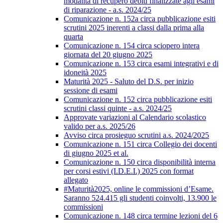
modalità di recupero debiti finalizzate agli esami
di riparazione - a.s. 2024/25
Comunicazione n. 152a circa pubblicazione esiti
scrutini 2025 inerenti a classi dalla prima alla
quarta
Comunicazione n. 154 circa sciopero intera
giornata del 20 giugno 2025
Comunicazione n. 153 circa esami integrativi e di
idoneità 2025
Maturità 2025 - Saluto del D.S. per inizio
sessione di esami
Comunicazione n. 152 circa pubblicazione esiti
scrutini classi quinte - a.s. 2024/25
Approvate variazioni al Calendario scolastico
valido per a.s. 2025/26
Avviso circa prosieguo scrutini a.s. 2024/2025
Comunicazione n. 151 circa Collegio dei docenti
di giugno 2025 et al.
Comunicazione n. 150 circa disponibilità interna
per corsi estivi (I.D.E.I.) 2025 con format
allegato
#Maturità2025, online le commissioni d’Esame.
Saranno 524.415 gli studenti coinvolti, 13.900 le
commissioni
Comunicazione n. 148 circa termine lezioni del 6