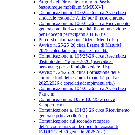
Auguri del Dirigente de nuntio Paschæ
festorumque mobilium MMXXVI
Comunicazione n. 107/25-26 circa Assemblea
sindacale regionale Anief per il mese entrante
Comunicazione n. 106/25-26 circa Ricevimento
generale genitori – modalità di comunicazione
per i docenti partecipanti a H.F. (ris.)
Percorsi di formazione OrientaMenti (ris.)
Avviso n. 25/25-26 circa Esame di Maturità
2026: calendario, requisiti e modalità
Comunicazione n. 105/25-26 circa Assemblea
d'istituto del 1° aprile 2026 (riservata al
personale; per le famiglie vedere RE)
Avviso n. 24/25-26 circa Formazione delle
commissioni dell'esame di maturità per l'a.s.
2025/2026 e correlati adempimenti (ris.)
Comunicazione n. 104/25-26 circa Assemblea
Fgu c.m.
Comunicazioni n. 102 e 103/25-26 circa
Sciopero c.m.
Comunicazione n. 101/25-26 circa Ricevimento
generale primaverile (ris.)
Comunicazione sul secondo recupero
dell’incontro nazionale docenti neoassunti
INDIRE del 30 gennaio 2026 (ris.)