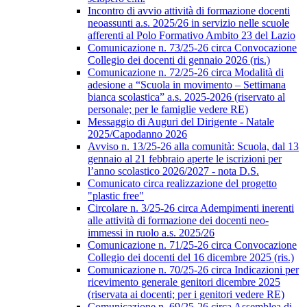
Incontro di avvio attività di formazione docenti
neoassunti a.s. 2025/26 in servizio nelle scuole
afferenti al Polo Formativo Ambito 23 del Lazio
Comunicazione n. 73/25-26 circa Convocazione
Collegio dei docenti di gennaio 2026 (ris.)
Comunicazione n. 72/25-26 circa Modalità di
adesione a “Scuola in movimento – Settimana
bianca scolastica” a.s. 2025-2026 (riservato al
personale; per le famiglie vedere RE)
Messaggio di Auguri del Dirigente - Natale
2025/Capodanno 2026
Avviso n. 13/25-26 alla comunità: Scuola, dal 13
gennaio al 21 febbraio aperte le iscrizioni per
l’anno scolastico 2026/2027 - nota D.S.
Comunicato circa realizzazione del progetto
"plastic free"
Circolare n. 3/25-26 circa Adempimenti inerenti
alle attività di formazione dei docenti neo-
immessi in ruolo a.s. 2025/26
Comunicazione n. 71/25-26 circa Convocazione
Collegio dei docenti del 16 dicembre 2025 (ris.)
Comunicazione n. 70/25-26 circa Indicazioni per
ricevimento generale genitori dicembre 2025
(riservata ai docenti; per i genitori vedere RE)
Comunicazione n. 69/25-26 circa Assemblea di