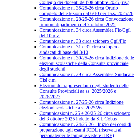
Collegio dei docenti dell’08 ottobre 2025 (ris.)
Comunicazione n. 35/25-26 circa Orario
completo delle lezioni dal 6/10 per l'a.s. 2025/26
Comunicazione n. 28/25-26 circa Convocazione
riunioni dipartimenti del 7 ottobre 2025
Comunicazione n. 34 circa Assemblea Flc/Cgil
del 10 p.v.
Comunicazione n. 33 circa sciopero Cgil/Flc
Comunicazione n. 31 e 32 circa sciopero
sindacati di base del 3/10
Comunicazione n. 30/25-26 circa Indizione delle
elezioni scolastiche della Consulta provinciale
degli studenti
Comunicazione n. 29 circa Assemblea Sindacale
Cisl c.m.
Elezioni dei rappresentanti degli studenti delle
Consulte Provinciali aa.ss. 2025/2026 e
2026/2027
Comunicazione n. 27/25-26 circa Indizione
elezioni scolastiche a.s. 2025/26
Comunicazioni n. 25 e 26/25-26 circa sciopero
del 3 ottobre 2025 indetto da S.I. Cobas
Comunicazione n. 24/25-26 - Inizio dei corsi di
preparazione agli esami ICDL (riservata al
personale/per le famiglie vedere il RE)