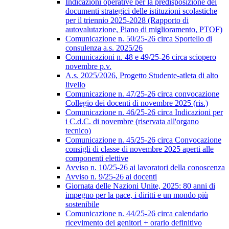
Indicazioni operative per la predisposizione dei
documenti strategici delle istituzioni scolastiche
per il triennio 2025-2028 (Rapporto di
autovalutazione, Piano di miglioramento, PTOF)
Comunicazione n. 50/25-26 circa Sportello di
consulenza a.s. 2025/26
Comunicazioni n. 48 e 49/25-26 circa sciopero
novembre p.v.
A.s. 2025/2026, Progetto Studente-atleta di alto
livello
Comunicazione n. 47/25-26 circa convocazione
Collegio dei docenti di novembre 2025 (ris.)
Comunicazione n. 46/25-26 circa Indicazioni per
i C.d.C. di novembre (riservata all'organo
tecnico)
Comunicazione n. 45/25-26 circa Convocazione
consigli di classe di novembre 2025 aperti alle
componenti elettive
Avviso n. 10/25-26 ai lavoratori della conoscenza
Avviso n. 9/25-26 ai docenti
Giornata delle Nazioni Unite, 2025: 80 anni di
impegno per la pace, i diritti e un mondo più
sostenibile
Comunicazione n. 44/25-26 circa calendario
ricevimento dei genitori + orario definitivo