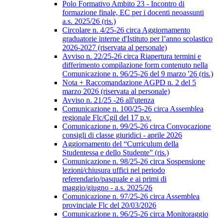
Polo Formativo Ambito 23 - Incontro di
formazione finale, EC per i docenti neoassunti
a.s. 2025/26 (ris.)
Circolare n. 4/25-26 circa Aggiornamento
graduatorie interne d'Istituto per l’anno scolastico
2026-2027 (riservata al personale)
Avviso n. 22/25-26 circa Riapertura termini e
differimento compilazione form contenuto nella
Comunicazione n. 96/25-26 del 9 marzo '26 (ris.)
Nota + Raccomandazione AGPD n. 2 del 5
marzo 2026 (riservata al personale)
Avviso n. 21/25 -26 all'utenza
Comunicazione n. 100/25-26 circa Assemblea
regionale Flc/Cgil del 17 p.v.
Comunicazione n. 99/25-26 circa Convocazione
consigli di classe giuridici - aprile 2026
Aggiornamento del “Curriculum della
Studentessa e dello Studente” (ris.)
Comunicazione n. 98/25-26 circa Sospensione
lezioni/chiusura uffici nel periodo
referendario/pasquale e ai primi di
maggio/giugno - a.s. 2025/26
Comunicazione n. 97/25-26 circa Assemblea
provinciale Flc del 20/03/2026
Comunicazione n. 96/25-26 circa Monitoraggio