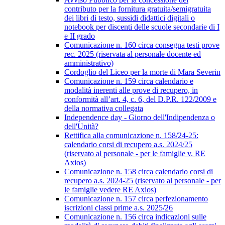
contributo per la fornitura gratuita/semigratuita
dei libri di testo, sussidi didattici digitali o
notebook per discenti delle scuole secondarie di I
e II grado
Comunicazione n. 160 circa consegna testi prove
rec. 2025 (riservata al personale docente ed
amministrativo)
Cordoglio del Liceo per la morte di Mara Severin
Comunicazione n. 159 circa calendario e
modalità inerenti alle prove di recupero, in
conformità all’art. 4, c. 6, del D.P.R. 122/2009 e
della normativa collegata
Independence day - Giorno dell'Indipendenza o
dell'Unità?
Rettifica alla comunicazione n. 158/24-25:
calendario corsi di recupero a.s. 2024/25
(riservato al personale - per le famiglie v. RE
Axios)
Comunicazione n. 158 circa calendario corsi di
recupero a.s. 2024-25 (riservato al personale - per
le famiglie vedere RE Axios)
Comunicazione n. 157 circa perfezionamento
iscrizioni classi prime a.s. 2025/26
Comunicazione n. 156 circa indicazioni sulle