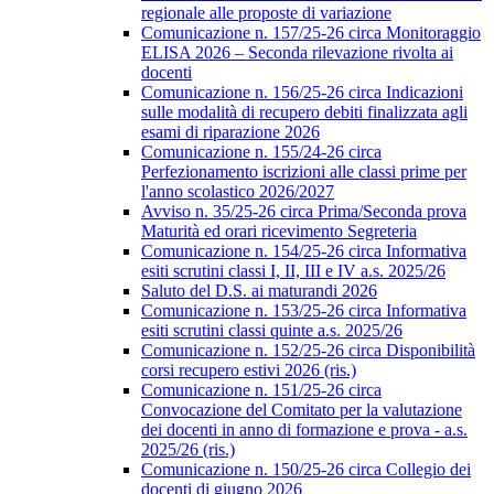
regionale alle proposte di variazione
Comunicazione n. 157/25-26 circa Monitoraggio
ELISA 2026 – Seconda rilevazione rivolta ai
docenti
Comunicazione n. 156/25-26 circa Indicazioni
sulle modalità di recupero debiti finalizzata agli
esami di riparazione 2026
Comunicazione n. 155/24-26 circa
Perfezionamento iscrizioni alle classi prime per
l'anno scolastico 2026/2027
Avviso n. 35/25-26 circa Prima/Seconda prova
Maturità ed orari ricevimento Segreteria
Comunicazione n. 154/25-26 circa Informativa
esiti scrutini classi I, II, III e IV a.s. 2025/26
Saluto del D.S. ai maturandi 2026
Comunicazione n. 153/25-26 circa Informativa
esiti scrutini classi quinte a.s. 2025/26
Comunicazione n. 152/25-26 circa Disponibilità
corsi recupero estivi 2026 (ris.)
Comunicazione n. 151/25-26 circa
Convocazione del Comitato per la valutazione
dei docenti in anno di formazione e prova - a.s.
2025/26 (ris.)
Comunicazione n. 150/25-26 circa Collegio dei
docenti di giugno 2026