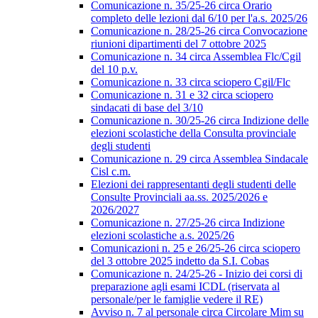
Comunicazione n. 35/25-26 circa Orario
completo delle lezioni dal 6/10 per l'a.s. 2025/26
Comunicazione n. 28/25-26 circa Convocazione
riunioni dipartimenti del 7 ottobre 2025
Comunicazione n. 34 circa Assemblea Flc/Cgil
del 10 p.v.
Comunicazione n. 33 circa sciopero Cgil/Flc
Comunicazione n. 31 e 32 circa sciopero
sindacati di base del 3/10
Comunicazione n. 30/25-26 circa Indizione delle
elezioni scolastiche della Consulta provinciale
degli studenti
Comunicazione n. 29 circa Assemblea Sindacale
Cisl c.m.
Elezioni dei rappresentanti degli studenti delle
Consulte Provinciali aa.ss. 2025/2026 e
2026/2027
Comunicazione n. 27/25-26 circa Indizione
elezioni scolastiche a.s. 2025/26
Comunicazioni n. 25 e 26/25-26 circa sciopero
del 3 ottobre 2025 indetto da S.I. Cobas
Comunicazione n. 24/25-26 - Inizio dei corsi di
preparazione agli esami ICDL (riservata al
personale/per le famiglie vedere il RE)
Avviso n. 7 al personale circa Circolare Mim su