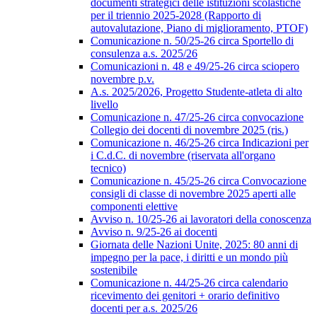
documenti strategici delle istituzioni scolastiche
per il triennio 2025-2028 (Rapporto di
autovalutazione, Piano di miglioramento, PTOF)
Comunicazione n. 50/25-26 circa Sportello di
consulenza a.s. 2025/26
Comunicazioni n. 48 e 49/25-26 circa sciopero
novembre p.v.
A.s. 2025/2026, Progetto Studente-atleta di alto
livello
Comunicazione n. 47/25-26 circa convocazione
Collegio dei docenti di novembre 2025 (ris.)
Comunicazione n. 46/25-26 circa Indicazioni per
i C.d.C. di novembre (riservata all'organo
tecnico)
Comunicazione n. 45/25-26 circa Convocazione
consigli di classe di novembre 2025 aperti alle
componenti elettive
Avviso n. 10/25-26 ai lavoratori della conoscenza
Avviso n. 9/25-26 ai docenti
Giornata delle Nazioni Unite, 2025: 80 anni di
impegno per la pace, i diritti e un mondo più
sostenibile
Comunicazione n. 44/25-26 circa calendario
ricevimento dei genitori + orario definitivo
docenti per a.s. 2025/26