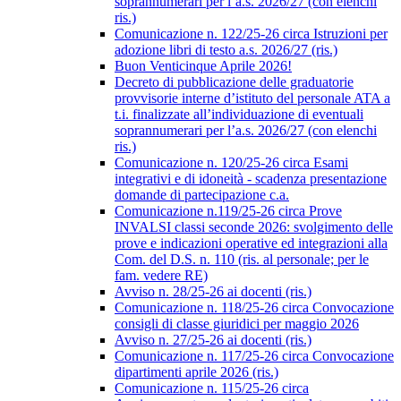
soprannumerari per l’a.s. 2026/27 (con elenchi
ris.)
Comunicazione n. 122/25-26 circa Istruzioni per
adozione libri di testo a.s. 2026/27 (ris.)
Buon Venticinque Aprile 2026!
Decreto di pubblicazione delle graduatorie
provvisorie interne d’istituto del personale ATA a
t.i. finalizzate all’individuazione di eventuali
soprannumerari per l’a.s. 2026/27 (con elenchi
ris.)
Comunicazione n. 120/25-26 circa Esami
integrativi e di idoneità - scadenza presentazione
domande di partecipazione c.a.
Comunicazione n.119/25-26 circa Prove
INVALSI classi seconde 2026: svolgimento delle
prove e indicazioni operative ed integrazioni alla
Com. del D.S. n. 110 (ris. al personale; per le
fam. vedere RE)
Avviso n. 28/25-26 ai docenti (ris.)
Comunicazione n. 118/25-26 circa Convocazione
consigli di classe giuridici per maggio 2026
Avviso n. 27/25-26 ai docenti (ris.)
Comunicazione n. 117/25-26 circa Convocazione
dipartimenti aprile 2026 (ris.)
Comunicazione n. 115/25-26 circa