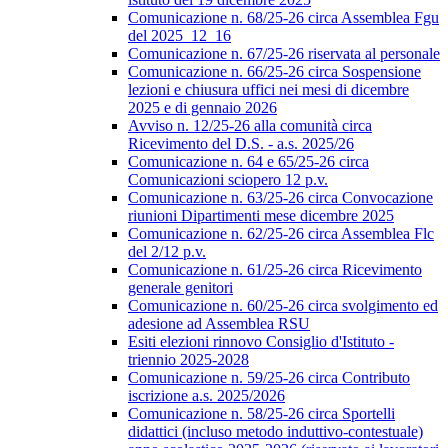
Comunicazione n. 68/25-26 circa Assemblea Fgu
del 2025_12_16
Comunicazione n. 67/25-26 riservata al personale
Comunicazione n. 66/25-26 circa Sospensione
lezioni e chiusura uffici nei mesi di dicembre
2025 e di gennaio 2026
Avviso n. 12/25-26 alla comunità circa
Ricevimento del D.S. - a.s. 2025/26
Comunicazione n. 64 e 65/25-26 circa
Comunicazioni sciopero 12 p.v.
Comunicazione n. 63/25-26 circa Convocazione
riunioni Dipartimenti mese dicembre 2025
Comunicazione n. 62/25-26 circa Assemblea Flc
del 2/12 p.v.
Comunicazione n. 61/25-26 circa Ricevimento
generale genitori
Comunicazione n. 60/25-26 circa svolgimento ed
adesione ad Assemblea RSU
Esiti elezioni rinnovo Consiglio d'Istituto -
triennio 2025-2028
Comunicazione n. 59/25-26 circa Contributo
iscrizione a.s. 2025/2026
Comunicazione n. 58/25-26 circa Sportelli
didattici (incluso metodo induttivo-contestuale)