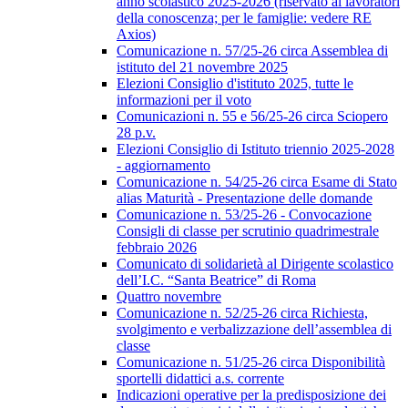
anno scolastico 2025-2026 (riservato ai lavoratori
della conoscenza; per le famiglie: vedere RE
Axios)
Comunicazione n. 57/25-26 circa Assemblea di
istituto del 21 novembre 2025
Elezioni Consiglio d'istituto 2025, tutte le
informazioni per il voto
Comunicazioni n. 55 e 56/25-26 circa Sciopero
28 p.v.
Elezioni Consiglio di Istituto triennio 2025-2028
- aggiornamento
Comunicazione n. 54/25-26 circa Esame di Stato
alias Maturità - Presentazione delle domande
Comunicazione n. 53/25-26 - Convocazione
Consigli di classe per scrutinio quadrimestrale
febbraio 2026
Comunicato di solidarietà al Dirigente scolastico
dell’I.C. “Santa Beatrice” di Roma
Quattro novembre
Comunicazione n. 52/25-26 circa Richiesta,
svolgimento e verbalizzazione dell’assemblea di
classe
Comunicazione n. 51/25-26 circa Disponibilità
sportelli didattici a.s. corrente
Indicazioni operative per la predisposizione dei