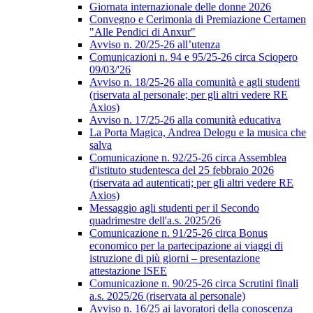
Giornata internazionale delle donne 2026
Convegno e Cerimonia di Premiazione Certamen
"Alle Pendici di Anxur"
Avviso n. 20/25-26 all’utenza
Comunicazioni n. 94 e 95/25-26 circa Sciopero
09/03/'26
Avviso n. 18/25-26 alla comunità e agli studenti
(riservata al personale; per gli altri vedere RE
Axios)
Avviso n. 17/25-26 alla comunità educativa
La Porta Magica, Andrea Delogu e la musica che
salva
Comunicazione n. 92/25-26 circa Assemblea
d'istituto studentesca del 25 febbraio 2026
(riservata ad autenticati; per gli altri vedere RE
Axios)
Messaggio agli studenti per il Secondo
quadrimestre dell'a.s. 2025/26
Comunicazione n. 91/25-26 circa Bonus
economico per la partecipazione ai viaggi di
istruzione di più giorni – presentazione
attestazione ISEE
Comunicazione n. 90/25-26 circa Scrutini finali
a.s. 2025/26 (riservata al personale)
Avviso n. 16/25 ai lavoratori della conoscenza