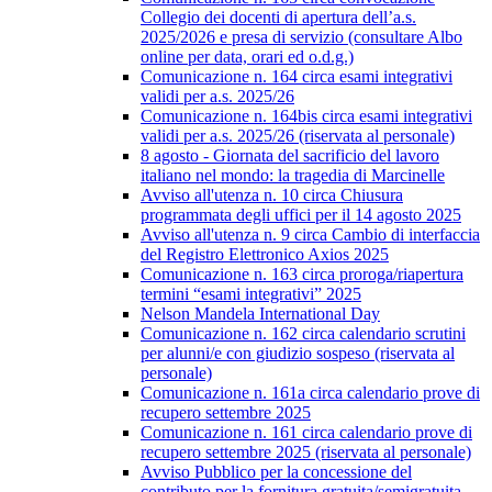
Collegio dei docenti di apertura dell’a.s.
2025/2026 e presa di servizio (consultare Albo
online per data, orari ed o.d.g.)
Comunicazione n. 164 circa esami integrativi
validi per a.s. 2025/26
Comunicazione n. 164bis circa esami integrativi
validi per a.s. 2025/26 (riservata al personale)
8 agosto - Giornata del sacrificio del lavoro
italiano nel mondo: la tragedia di Marcinelle
Avviso all'utenza n. 10 circa Chiusura
programmata degli uffici per il 14 agosto 2025
Avviso all'utenza n. 9 circa Cambio di interfaccia
del Registro Elettronico Axios 2025
Comunicazione n. 163 circa proroga/riapertura
termini “esami integrativi” 2025
Nelson Mandela International Day
Comunicazione n. 162 circa calendario scrutini
per alunni/e con giudizio sospeso (riservata al
personale)
Comunicazione n. 161a circa calendario prove di
recupero settembre 2025
Comunicazione n. 161 circa calendario prove di
recupero settembre 2025 (riservata al personale)
Avviso Pubblico per la concessione del
contributo per la fornitura gratuita/semigratuita