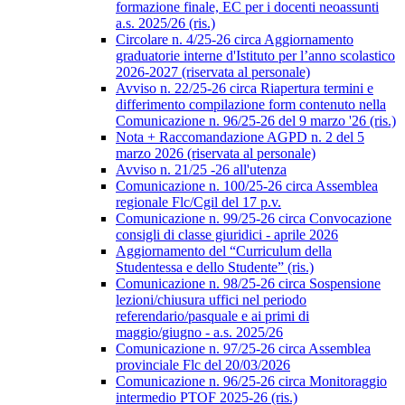
formazione finale, EC per i docenti neoassunti
a.s. 2025/26 (ris.)
Circolare n. 4/25-26 circa Aggiornamento
graduatorie interne d'Istituto per l’anno scolastico
2026-2027 (riservata al personale)
Avviso n. 22/25-26 circa Riapertura termini e
differimento compilazione form contenuto nella
Comunicazione n. 96/25-26 del 9 marzo '26 (ris.)
Nota + Raccomandazione AGPD n. 2 del 5
marzo 2026 (riservata al personale)
Avviso n. 21/25 -26 all'utenza
Comunicazione n. 100/25-26 circa Assemblea
regionale Flc/Cgil del 17 p.v.
Comunicazione n. 99/25-26 circa Convocazione
consigli di classe giuridici - aprile 2026
Aggiornamento del “Curriculum della
Studentessa e dello Studente” (ris.)
Comunicazione n. 98/25-26 circa Sospensione
lezioni/chiusura uffici nel periodo
referendario/pasquale e ai primi di
maggio/giugno - a.s. 2025/26
Comunicazione n. 97/25-26 circa Assemblea
provinciale Flc del 20/03/2026
Comunicazione n. 96/25-26 circa Monitoraggio
intermedio PTOF 2025-26 (ris.)