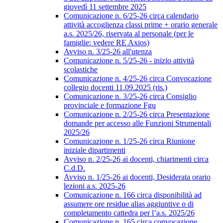
giovedì 11 settembre 2025
Comunicazione n. 6/25-26 circa calendario
attività accoglienza classi prime + orario generale
a.s. 2025/26, riservata al personale (per le
famiglie: vedere RE Axios)
Avviso n. 3/25-26 all'utenza
Comunicazione n. 5/25-26 - inizio attività
scolastiche
Comunicazione n. 4/25-26 circa Convocazione
collegio docenti 11.09.2025 (ris.)
Comunicazione n. 3/25-26 circa Consiglio
provinciale e formazione Fgu
Comunicazione n. 2/25-26 circa Presentazione
domande per accesso alle Funzioni Strumentali
2025/26
Comunicazione n. 1/25-26 circa Riunione
iniziale dipartimenti
Avviso n. 2/25-26 ai docenti, chiarimenti circa
C.d.D.
Avviso n. 1/25-26 ai docenti, Desiderata orario
lezioni a.s. 2025-26
Comunicazione n. 166 circa disponibilità ad
assumere ore residue alias aggiuntive o di
completamento cattedra per l’a.s. 2025/26
Comunicazione n. 165 circa convocazione