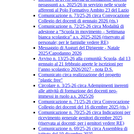
neoassunti a.s. 2025/26 in servizio nelle scuole
afferenti al Polo Formativo Ambito 23 del Lazio
Comunicazione n. 73/25-26 circa Convocazione
Collegio dei docenti di gennaio 2026 (ris.)
Comunicazione n. 72/25-26 circa Modalità di
adesione a “Scuola in movimento – Settimana
bianca scolastica” a.s. 2025-2026 (riservato al
personale; per le famiglie vedere RE)
Messaggio di Auguri del Dirigente - Natale
2025/Capodanno 2026
Avviso n. 13/25-26 alla comunità: Scuola, dal 13
gennaio al 21 febbraio aperte le iscrizioni per
l’anno scolastico 2026/2027 - nota D.S.
Comunicato circa realizzazione del progetto
"plastic free"
Circolare n. 3/25-26 circa Adempimenti inerenti
alle attività di formazione dei docenti neo-
immessi in ruolo a.s. 2025/26
Comunicazione n. 71/25-26 circa Convocazione
Collegio dei docenti del 16 dicembre 2025 (ris.)
Comunicazione n. 70/25-26 circa Indicazioni per
ricevimento generale genitori dicembre 2025
(riservata ai docenti; per i genitori vedere RE)
Comunicazione n. 69/25-26 circa Assemblea di
istituto del 19 dicembre 2025