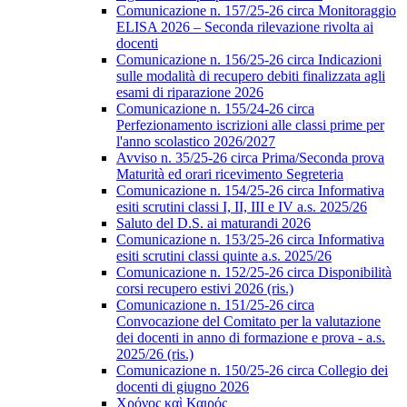
Comunicazione n. 157/25-26 circa Monitoraggio
ELISA 2026 – Seconda rilevazione rivolta ai
docenti
Comunicazione n. 156/25-26 circa Indicazioni
sulle modalità di recupero debiti finalizzata agli
esami di riparazione 2026
Comunicazione n. 155/24-26 circa
Perfezionamento iscrizioni alle classi prime per
l'anno scolastico 2026/2027
Avviso n. 35/25-26 circa Prima/Seconda prova
Maturità ed orari ricevimento Segreteria
Comunicazione n. 154/25-26 circa Informativa
esiti scrutini classi I, II, III e IV a.s. 2025/26
Saluto del D.S. ai maturandi 2026
Comunicazione n. 153/25-26 circa Informativa
esiti scrutini classi quinte a.s. 2025/26
Comunicazione n. 152/25-26 circa Disponibilità
corsi recupero estivi 2026 (ris.)
Comunicazione n. 151/25-26 circa
Convocazione del Comitato per la valutazione
dei docenti in anno di formazione e prova - a.s.
2025/26 (ris.)
Comunicazione n. 150/25-26 circa Collegio dei
docenti di giugno 2026
Χρόνος καὶ Καιρός