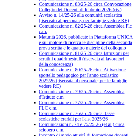
Comunicazione n. 83/25-26 circa Convocazione
Collegio dei Docenti di febbraio 2026 (ris.)
Avviso n. 14/25-26 alla comunità scolastica
(riservato al personale; per famiglie vedere RE)
Comunicazione n. 82/25-26 circa Assemblea Flc
c.m.
Maturità 2026, pubblicate in Piattaforma UNICA
e sul motore di ricerca le discipline della seconda
prova scritta e le quattro materie del colloquio
Comunicazione n. 81/25-26 circa Istruzioni per
scrutini quadrimestrali (riservata ai lavoratori
della conoscenza)
Comunicazione n. 80/25-26 circa Attivazione
sportello pedagogico per l'anno scolastico
2025/26 (riservata al personale; per le famiglie
vedere RE)
Comunicazione n. 79/25-26 circa Assemblea
d'Istituto c.m.
Comunicazione n. 77/25-26 circa Assemblea
FLC c.m.
Comunicazione n. 76/25-26 circa Tasse
scolastiche erariali per l'a.s. 2025/26
Comunicazioni n. 74 e 75/25-26 (et al.) circa
sciopero c.m.
Incontro di avvio attività di formazione docenti