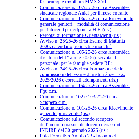
festorumque mobilium MMXXVI
Comunicazione n. 107/25-26 circa Assemblea
sindacale regionale Anief per il mese entrante
Comunicazione n. 106/25-26 circa Ricevimento
generale genitori – modalità di comunicazione
per i docenti partecipanti a H.F. (ris.)
Percorsi di formazione OrientaMenti (ris.)
Avviso n. 25/25-26 circa Esame di Maturità
2026: calendario, requisiti e modalità
Comunicazione n. 105/25-26 circa Assemblea
d'istituto del 1° aprile 2026 (riservata al
personale; per le famiglie vedere RE)
Avviso n. 24/25-26 circa Formazione delle
commissioni dell'esame di maturità per l'a.s.
2025/2026 e correlati adempimenti (ris.)
Comunicazione n. 104/25-26 circa Assemblea
Fgu c.m.
Comunicazioni n. 102 e 103/25-26 circa
Sciopero c.m.
Comunicazione n. 101/25-26 circa Ricevimento
generale primaverile (ris.)
Comunicazione sul secondo recupero
dell’incontro nazionale docenti neoassunti
INDIRE del 30 gennaio 2026 (ris.)
Polo Formativo Ambito 23 - Incontro di