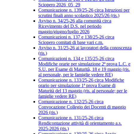
Sciopero 2026_05_29
Comunicazione n. 139/25-26 circa Istruzioni per
scrutini finali anno scolastico 2025/26 (ris.)
Avviso n. 34/25-26 alla comunità circa
Ricevimento del D.S. nel periodo
maggio/giugno/luglio 2026
Comunicazioni n. 137 e 138/25-26 circa
Sciopero comitati di base vari c.m.
Avviso n. 31/25-26 ai lavoratori della conoscenza
(ris.)
Comunicazioni n. 134 e 135/25-26 circa
Modifiche orarie per simulazione 2ª prova L.C. e
S.U. per Esame di Maturità, 18 e 19 maggio (ris.
al personale, per le famiglie vedere RE)
Comunicazione n. 133/25-26 circa Modifiche
orario per simulazione 1ª prova Esame di
Maturità del 13 maggio (ris. al personale; per le
famiglie vedere RE)
Comunicazione n. 132/25-26 circa
Convocazione Collegio dei Docenti di maggio
2026 (ris.)
Comunicazione n. 131/25-26 circa
Rendicontazione attività di orientamento a.s.
2025-2026 (ris.)
Comunicazione n. 130/25-26 circa Avvio