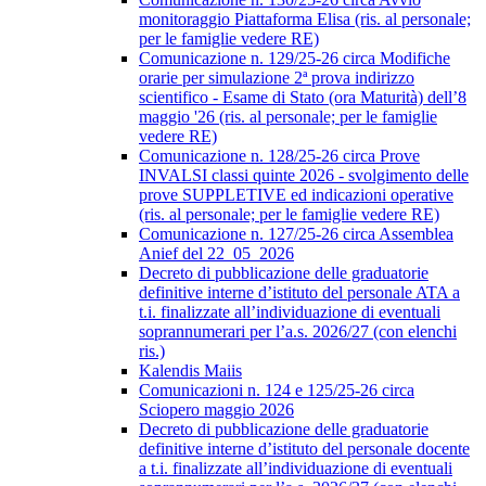
monitoraggio Piattaforma Elisa (ris. al personale;
per le famiglie vedere RE)
Comunicazione n. 129/25-26 circa Modifiche
orarie per simulazione 2ª prova indirizzo
scientifico - Esame di Stato (ora Maturità) dell’8
maggio '26 (ris. al personale; per le famiglie
vedere RE)
Comunicazione n. 128/25-26 circa Prove
INVALSI classi quinte 2026 - svolgimento delle
prove SUPPLETIVE ed indicazioni operative
(ris. al personale; per le famiglie vedere RE)
Comunicazione n. 127/25-26 circa Assemblea
Anief del 22_05_2026
Decreto di pubblicazione delle graduatorie
definitive interne d’istituto del personale ATA a
t.i. finalizzate all’individuazione di eventuali
soprannumerari per l’a.s. 2026/27 (con elenchi
ris.)
Kalendis Maiis
Comunicazioni n. 124 e 125/25-26 circa
Sciopero maggio 2026
Decreto di pubblicazione delle graduatorie
definitive interne d’istituto del personale docente
a t.i. finalizzate all’individuazione di eventuali