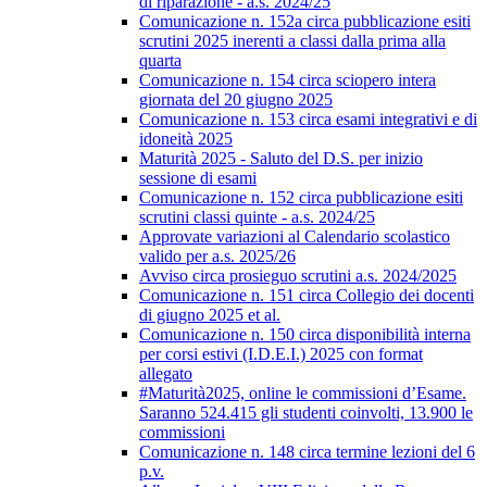
di riparazione - a.s. 2024/25
Comunicazione n. 152a circa pubblicazione esiti
scrutini 2025 inerenti a classi dalla prima alla
quarta
Comunicazione n. 154 circa sciopero intera
giornata del 20 giugno 2025
Comunicazione n. 153 circa esami integrativi e di
idoneità 2025
Maturità 2025 - Saluto del D.S. per inizio
sessione di esami
Comunicazione n. 152 circa pubblicazione esiti
scrutini classi quinte - a.s. 2024/25
Approvate variazioni al Calendario scolastico
valido per a.s. 2025/26
Avviso circa prosieguo scrutini a.s. 2024/2025
Comunicazione n. 151 circa Collegio dei docenti
di giugno 2025 et al.
Comunicazione n. 150 circa disponibilità interna
per corsi estivi (I.D.E.I.) 2025 con format
allegato
#Maturità2025, online le commissioni d’Esame.
Saranno 524.415 gli studenti coinvolti, 13.900 le
commissioni
Comunicazione n. 148 circa termine lezioni del 6
p.v.