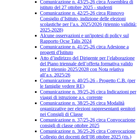
Comunicazione n. 43/25-26 circa Assemblea di
istituto del 27 ottobre 2025 - studenti
Comunicazione n. 42/25-26 circa Rinnovo
Consiglio d’Istituto, indizione delle elezioni
scolastiche per l’a.s. 2025/2026 (triennio validità:
2025-2028)
Alcune osservazioni e un'ipotesi di policy sul
Rapporto Ocse Talis 2024
Comunicazione n. 41/25-26 circa Adesione a
progetti d'Istituto
Atto d’indirizzo del Dirigente per l’elaborazione
del Piano triennale dell’offerta formativa valido
per il triennio 2025/2028 con Nota relativa
all’a.s. 2025/26
Comunicazione n. 40/25-26 - Progetto C.B. (per
le famiglie vedere RE)
Comunicazione n. 39/25-26 circa Indicazioni per
viaggi di istruzione a.s. corrente
Comunicazione n. 38/25-26 circa Modalità
organizzative per elezioni rappresentanti genitori
nei Consigli di Classe
Comunicazione n. 37/25-26 circa Convocazione
consigli di classe ottobre 2025
Comunicazione n. 36/25-26 circa Convocazione
Collegio dei docenti dell’08 ottobre 2025 (ris.)