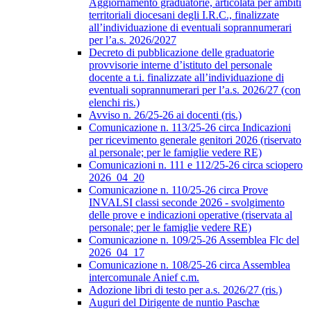
Aggiornamento graduatorie, articolata per ambiti
territoriali diocesani degli I.R.C., finalizzate
all’individuazione di eventuali soprannumerari
per l’a.s. 2026/2027
Decreto di pubblicazione delle graduatorie
provvisorie interne d’istituto del personale
docente a t.i. finalizzate all’individuazione di
eventuali soprannumerari per l’a.s. 2026/27 (con
elenchi ris.)
Avviso n. 26/25-26 ai docenti (ris.)
Comunicazione n. 113/25-26 circa Indicazioni
per ricevimento generale genitori 2026 (riservato
al personale; per le famiglie vedere RE)
Comunicazioni n. 111 e 112/25-26 circa sciopero
2026_04_20
Comunicazione n. 110/25-26 circa Prove
INVALSI classi seconde 2026 - svolgimento
delle prove e indicazioni operative (riservata al
personale; per le famiglie vedere RE)
Comunicazione n. 109/25-26 Assemblea Flc del
2026_04_17
Comunicazione n. 108/25-26 circa Assemblea
intercomunale Anief c.m.
Adozione libri di testo per a.s. 2026/27 (ris.)
Auguri del Dirigente de nuntio Paschæ