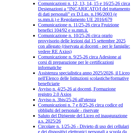
Comunicazioni n. 12, 13, 14, 15 e 16/25-26 circa
Designazioni a “INCARICATO/I del trattamento
di dati personali” ex D.Lgs. n.196/2003 (e
ss.mm.ii.) e Regolamento UE 2016/679
Comunicazione n. 11/25-26 circa Fruizione
benefici 104/92 e ss.mm.ii.
Comunicazione n. 10/25-26 circa orario
provvisorio delle lezioni dal 15 settembre 2025
con allegato (riservata ai docenti - per le famiglie:
vedere RE Axios)
Comunicazione n. 9/25-26 circa Adesione ai
corsi di preparazione per le certificazioni
informatiche
Assistenza specialistica anno 2025/2026, il Liceo
nell'Elenco delle Istituzioni scolastiche/formative
beneficiarie
Avviso n. 4/25-26 ai docenti, Formazione
registro 2.0 Axios
Avviso n. 3bis/25-26 all'utenza
Comunicazioni n. 7 e 8/25-26 circa codice ed
obblighi del personale - riservate
Saluto del Dirigente del Liceo ed inaugurazione
a.s. 2025/26
Circolare n. 1/25-26 - Divieto di uso dei cellulari
e dei dispositivi elettronici personali a scuola da