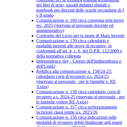
dei libri di testo, sussidi didattici digitali o
notebook per discenti delle scuole secondarie di I
e II grado
Comunicazione n. 160 circa consegna testi prove
rec. 2025 (riservata al personale docente ed
amministrativo)
Cordoglio del Liceo per la morte di Mara Severin
Comunicazione n. 159 circa calendario e
modalità inerenti alle prove di recupero, in
conformità all’art. 4, c. 6, del D.P.R. 122/2009 e
della normativa collegata
Independence day - Giorno dell'Indipendenza o
dell'Unità?
Rettifica alla comunicazione n. 158/24-25:
calendario corsi di recupero a.s. 2024/25
(riservato al personale - per le famiglie v. RE
Axios)
Comunicazione n. 158 circa calendario corsi di
recupero a.s. 2024-25 (riservato al personale - per
le famiglie vedere RE Axios)
Comunicazione n. 157 circa perfezionamento
iscrizioni classi prime a.s. 2025/26
Comunicazione n. 156 circa indicazioni sulle
modalità di recupero debiti finalizzate agli esami