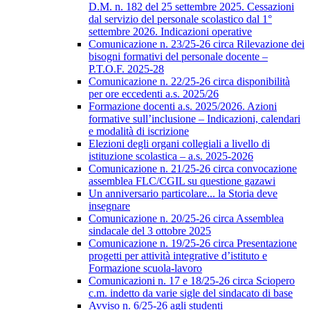
D.M. n. 182 del 25 settembre 2025. Cessazioni
dal servizio del personale scolastico dal 1°
settembre 2026. Indicazioni operative
Comunicazione n. 23/25-26 circa Rilevazione dei
bisogni formativi del personale docente –
P.T.O.F. 2025-28
Comunicazione n. 22/25-26 circa disponibilità
per ore eccedenti a.s. 2025/26
Formazione docenti a.s. 2025/2026. Azioni
formative sull’inclusione – Indicazioni, calendari
e modalità di iscrizione
Elezioni degli organi collegiali a livello di
istituzione scolastica – a.s. 2025-2026
Comunicazione n. 21/25-26 circa convocazione
assemblea FLC/CGIL su questione gazawi
Un anniversario particolare... la Storia deve
insegnare
Comunicazione n. 20/25-26 circa Assemblea
sindacale del 3 ottobre 2025
Comunicazione n. 19/25-26 circa Presentazione
progetti per attività integrative d’istituto e
Formazione scuola-lavoro
Comunicazioni n. 17 e 18/25-26 circa Sciopero
c.m. indetto da varie sigle del sindacato di base
Avviso n. 6/25-26 agli studenti