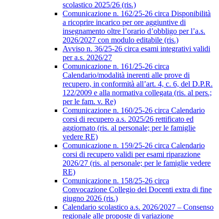
scolastico 2025/26 (ris.)
Comunicazione n. 162/25-26 circa Disponibilità
a ricoprire incarico per ore aggiuntive di
insegnamento oltre l’orario d’obbligo per l’a.s.
2026/2027 con modulo editabile (ris.)
Avviso n. 36/25-26 circa esami integrativi validi
per a.s. 2026/27
Comunicazione n. 161/25-26 circa
Calendario/modalità inerenti alle prove di
recupero, in conformità all’art. 4, c. 6, del D.P.R.
122/2009 e alla normativa collegata (ris. al pers.;
per le fam. v. Re)
Comunicazione n. 160/25-26 circa Calendario
corsi di recupero a.s. 2025/26 rettificato ed
aggiornato (ris. al personale; per le famiglie
vedere RE)
Comunicazione n. 159/25-26 circa Calendario
corsi di recupero validi per esami riparazione
2026/27 (ris. al personale; per le famiglie vedere
RE)
Comunicazione n. 158/25-26 circa
Convocazione Collegio dei Docenti extra di fine
giugno 2026 (ris.)
Calendario scolastico a.s. 2026/2027 – Consenso
regionale alle proposte di variazione