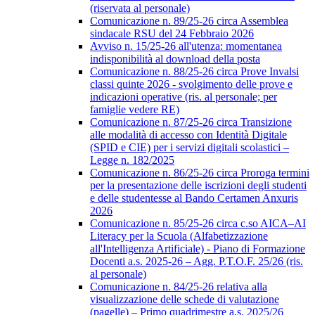
(riservata al personale)
Comunicazione n. 89/25-26 circa Assemblea
sindacale RSU del 24 Febbraio 2026
Avviso n. 15/25-26 all'utenza: momentanea
indisponibilità al download della posta
Comunicazione n. 88/25-26 circa Prove Invalsi
classi quinte 2026 - svolgimento delle prove e
indicazioni operative (ris. al personale; per
famiglie vedere RE)
Comunicazione n. 87/25-26 circa Transizione
alle modalità di accesso con Identità Digitale
(SPID e CIE) per i servizi digitali scolastici –
Legge n. 182/2025
Comunicazione n. 86/25-26 circa Proroga termini
per la presentazione delle iscrizioni degli studenti
e delle studentesse al Bando Certamen Anxuris
2026
Comunicazione n. 85/25-26 circa c.so AICA–AI
Literacy per la Scuola (Alfabetizzazione
all'Intelligenza Artificiale) - Piano di Formazione
Docenti a.s. 2025-26 – Agg. P.T.O.F. 25/26 (ris.
al personale)
Comunicazione n. 84/25-26 relativa alla
visualizzazione delle schede di valutazione
(pagelle) – Primo quadrimestre a.s. 2025/26