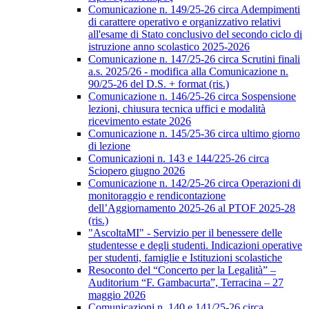
Comunicazione n. 149/25-26 circa Adempimenti
di carattere operativo e organizzativo relativi
all'esame di Stato conclusivo del secondo ciclo di
istruzione anno scolastico 2025-2026
Comunicazione n. 147/25-26 circa Scrutini finali
a.s. 2025/26 - modifica alla Comunicazione n.
90/25-26 del D.S. + format (ris.)
Comunicazione n. 146/25-26 circa Sospensione
lezioni, chiusura tecnica uffici e modalità
ricevimento estate 2026
Comunicazione n. 145/25-36 circa ultimo giorno
di lezione
Comunicazioni n. 143 e 144/225-26 circa
Sciopero giugno 2026
Comunicazione n. 142/25-26 circa Operazioni di
monitoraggio e rendicontazione
dell’Aggiornamento 2025-26 al PTOF 2025-28
(ris.)
"AscoltaMI" - Servizio per il benessere delle
studentesse e degli studenti. Indicazioni operative
per studenti, famiglie e Istituzioni scolastiche
Resoconto del “Concerto per la Legalità” –
Auditorium “F. Gambacurta”, Terracina – 27
maggio 2026
Comunicazioni n. 140 e 141/25-26 circa