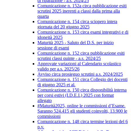
di riparazione - a.s. 2024/25
Comunicazione n. 152a circa pubblicazione esiti
scrutini 2025 inerenti a classi dalla prima alla
quarta
Comunicazione n. 154 circa sciopero intera
giornata del 20 giugno 2025
Comunicazione n. 153 circa esami integrativi e di
idoneità 2025
Maturità 2025 - Saluto del D.S. per inizio
sessione di esami
Comunicazione n. 152 circa pubblicazione esiti
scrutini classi quinte - a.s. 2024/25
Approvate variazioni al Calendario scolastico
valido per a.s. 2025/26
Avviso circa prosieguo scrutini a.s. 2024/2025
Comunicazione n. 151 circa Collegio dei docenti
di giugno 2025 et al.
Comunicazione n. 150 circa disponibilità interna
per corsi estivi (I.D.E.I.) 2025 con format
allegato
#Maturità2025, online le commissioni d’Esame.
Saranno 524.415 gli studenti coinvolti, 13.900 le
commissioni
Comunicazione n. 148 circa termine lezioni del 6
p.v.