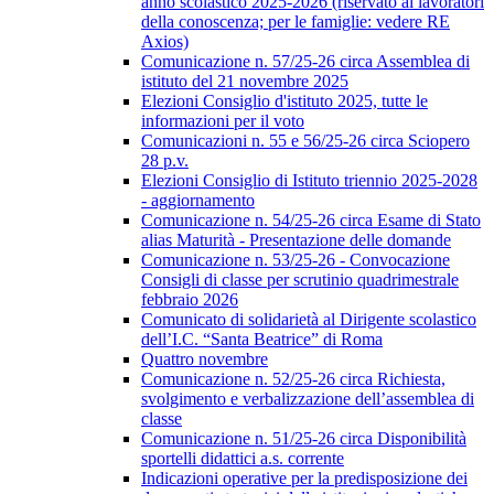
anno scolastico 2025-2026 (riservato ai lavoratori
della conoscenza; per le famiglie: vedere RE
Axios)
Comunicazione n. 57/25-26 circa Assemblea di
istituto del 21 novembre 2025
Elezioni Consiglio d'istituto 2025, tutte le
informazioni per il voto
Comunicazioni n. 55 e 56/25-26 circa Sciopero
28 p.v.
Elezioni Consiglio di Istituto triennio 2025-2028
- aggiornamento
Comunicazione n. 54/25-26 circa Esame di Stato
alias Maturità - Presentazione delle domande
Comunicazione n. 53/25-26 - Convocazione
Consigli di classe per scrutinio quadrimestrale
febbraio 2026
Comunicato di solidarietà al Dirigente scolastico
dell’I.C. “Santa Beatrice” di Roma
Quattro novembre
Comunicazione n. 52/25-26 circa Richiesta,
svolgimento e verbalizzazione dell’assemblea di
classe
Comunicazione n. 51/25-26 circa Disponibilità
sportelli didattici a.s. corrente
Indicazioni operative per la predisposizione dei