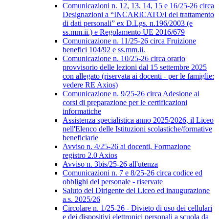
Comunicazioni n. 12, 13, 14, 15 e 16/25-26 circa
Designazioni a “INCARICATO/I del trattamento
di dati personali” ex D.Lgs. n.196/2003 (e
ss.mm.ii.) e Regolamento UE 2016/679
Comunicazione n. 11/25-26 circa Fruizione
benefici 104/92 e ss.mm.ii.
Comunicazione n. 10/25-26 circa orario
provvisorio delle lezioni dal 15 settembre 2025
con allegato (riservata ai docenti - per le famiglie:
vedere RE Axios)
Comunicazione n. 9/25-26 circa Adesione ai
corsi di preparazione per le certificazioni
informatiche
Assistenza specialistica anno 2025/2026, il Liceo
nell'Elenco delle Istituzioni scolastiche/formative
beneficiarie
Avviso n. 4/25-26 ai docenti, Formazione
registro 2.0 Axios
Avviso n. 3bis/25-26 all'utenza
Comunicazioni n. 7 e 8/25-26 circa codice ed
obblighi del personale - riservate
Saluto del Dirigente del Liceo ed inaugurazione
a.s. 2025/26
Circolare n. 1/25-26 - Divieto di uso dei cellulari
e dei dispositivi elettronici personali a scuola da