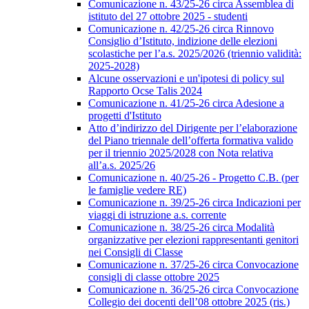
Comunicazione n. 43/25-26 circa Assemblea di
istituto del 27 ottobre 2025 - studenti
Comunicazione n. 42/25-26 circa Rinnovo
Consiglio d’Istituto, indizione delle elezioni
scolastiche per l’a.s. 2025/2026 (triennio validità:
2025-2028)
Alcune osservazioni e un'ipotesi di policy sul
Rapporto Ocse Talis 2024
Comunicazione n. 41/25-26 circa Adesione a
progetti d'Istituto
Atto d’indirizzo del Dirigente per l’elaborazione
del Piano triennale dell’offerta formativa valido
per il triennio 2025/2028 con Nota relativa
all’a.s. 2025/26
Comunicazione n. 40/25-26 - Progetto C.B. (per
le famiglie vedere RE)
Comunicazione n. 39/25-26 circa Indicazioni per
viaggi di istruzione a.s. corrente
Comunicazione n. 38/25-26 circa Modalità
organizzative per elezioni rappresentanti genitori
nei Consigli di Classe
Comunicazione n. 37/25-26 circa Convocazione
consigli di classe ottobre 2025
Comunicazione n. 36/25-26 circa Convocazione
Collegio dei docenti dell’08 ottobre 2025 (ris.)