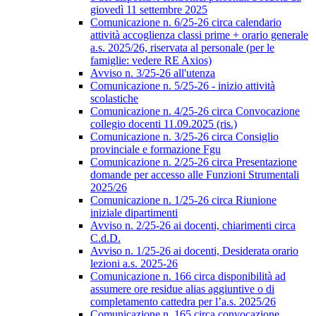
giovedì 11 settembre 2025
Comunicazione n. 6/25-26 circa calendario
attività accoglienza classi prime + orario generale
a.s. 2025/26, riservata al personale (per le
famiglie: vedere RE Axios)
Avviso n. 3/25-26 all'utenza
Comunicazione n. 5/25-26 - inizio attività
scolastiche
Comunicazione n. 4/25-26 circa Convocazione
collegio docenti 11.09.2025 (ris.)
Comunicazione n. 3/25-26 circa Consiglio
provinciale e formazione Fgu
Comunicazione n. 2/25-26 circa Presentazione
domande per accesso alle Funzioni Strumentali
2025/26
Comunicazione n. 1/25-26 circa Riunione
iniziale dipartimenti
Avviso n. 2/25-26 ai docenti, chiarimenti circa
C.d.D.
Avviso n. 1/25-26 ai docenti, Desiderata orario
lezioni a.s. 2025-26
Comunicazione n. 166 circa disponibilità ad
assumere ore residue alias aggiuntive o di
completamento cattedra per l’a.s. 2025/26
Comunicazione n. 165 circa convocazione