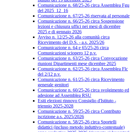
Comunicazione n. 68/25-26 circa Assemblea Fgu
del 2025_12_16
Comunicazione n. 67/25-26 riservata al personale
Comunicazione n. 66/25-26 circa Sospensione
lezioni e chiusura uffici nei mesi di dicembre
2025 e di gennaio 2026
Avviso n. 12/25-26 alla comunità circa
Ricevimento del D.S. - a.s. 2025/26
Comunicazione n. 64 e 65/25-26 circa
Comunicazioni sciopero 12 p.v.
Comunicazione n. 63/25-26 circa Convocazione
riunioni Dipartimenti mese dicembre 2025
Comunicazione n. 62/25-26 circa Assemblea Flc
del 2/12 p.v.
Comunicazione n. 61/25-26 circa Ricevimento
generale genitori
Comunicazione n. 60/25-26 circa svolgimento ed
adesione ad Assemblea RSU
Esiti elezioni rinnovo Consiglio d'Istituto -
triennio 2025-2028
Comunicazione n. 59/25-26 circa Contributo
iscrizione a.s. 2025/2026
Comunicazione n. 58/25-26 circa Sportelli
didattici (incluso metodo induttivo-contestuale)