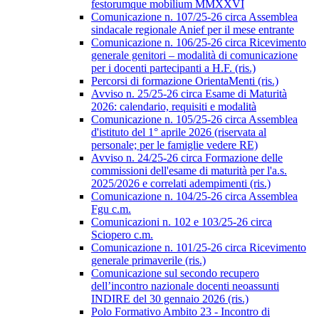
festorumque mobilium MMXXVI
Comunicazione n. 107/25-26 circa Assemblea
sindacale regionale Anief per il mese entrante
Comunicazione n. 106/25-26 circa Ricevimento
generale genitori – modalità di comunicazione
per i docenti partecipanti a H.F. (ris.)
Percorsi di formazione OrientaMenti (ris.)
Avviso n. 25/25-26 circa Esame di Maturità
2026: calendario, requisiti e modalità
Comunicazione n. 105/25-26 circa Assemblea
d'istituto del 1° aprile 2026 (riservata al
personale; per le famiglie vedere RE)
Avviso n. 24/25-26 circa Formazione delle
commissioni dell'esame di maturità per l'a.s.
2025/2026 e correlati adempimenti (ris.)
Comunicazione n. 104/25-26 circa Assemblea
Fgu c.m.
Comunicazioni n. 102 e 103/25-26 circa
Sciopero c.m.
Comunicazione n. 101/25-26 circa Ricevimento
generale primaverile (ris.)
Comunicazione sul secondo recupero
dell’incontro nazionale docenti neoassunti
INDIRE del 30 gennaio 2026 (ris.)
Polo Formativo Ambito 23 - Incontro di