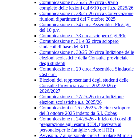
Comunicazione n. 35/25-26 circa Orario
completo delle lezioni dal 6/10 per l'a.s. 2025/26
Comunicazione n. 28/25-26 circa Convocazione
riunioni dipartimenti del 7 ottobre 2025
Comunicazione n. 34 circa Assemblea Flc/Cgil
del 10 p.v.
Comunicazione n. 33 circa sciopero Cgil/Flc
Comunicazione n. 31 e 32 circa sciopero
sindacati di base del 3/10
Comunicazione n. 30/25-26 circa Indizione delle
elezioni scolastiche della Consulta provinciale
degli studenti
Comunicazione n. 29 circa Assemblea Sindacale
Cisl c.m.
Elezioni dei rappresentanti degli studenti delle
Consulte Provinciali aa.ss. 2025/2026 e
2026/2027
Comunicazione n. 27/25-26 circa Indizione
elezioni scolastiche a.s. 2025/26
Comunicazioni n. 25 e 26/25-26 circa sciopero
del 3 ottobre 2025 indetto da S.I. Cobas
Comunicazione n. 24/25-26 - Inizio dei corsi di
preparazione agli esami ICDL (riservata al
personale/per le famiglie vedere il RE)
Avviso n. 7 al personale circa Circolare Mim su