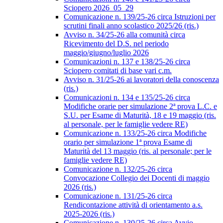
Sciopero 2026_05_29
Comunicazione n. 139/25-26 circa Istruzioni per
scrutini finali anno scolastico 2025/26 (ris.)
Avviso n. 34/25-26 alla comunità circa
Ricevimento del D.S. nel periodo
maggio/giugno/luglio 2026
Comunicazioni n. 137 e 138/25-26 circa
Sciopero comitati di base vari c.m.
Avviso n. 31/25-26 ai lavoratori della conoscenza
(ris.)
Comunicazioni n. 134 e 135/25-26 circa
Modifiche orarie per simulazione 2ª prova L.C. e
S.U. per Esame di Maturità, 18 e 19 maggio (ris.
al personale, per le famiglie vedere RE)
Comunicazione n. 133/25-26 circa Modifiche
orario per simulazione 1ª prova Esame di
Maturità del 13 maggio (ris. al personale; per le
famiglie vedere RE)
Comunicazione n. 132/25-26 circa
Convocazione Collegio dei Docenti di maggio
2026 (ris.)
Comunicazione n. 131/25-26 circa
Rendicontazione attività di orientamento a.s.
2025-2026 (ris.)
Comunicazione n. 130/25-26 circa Avvio