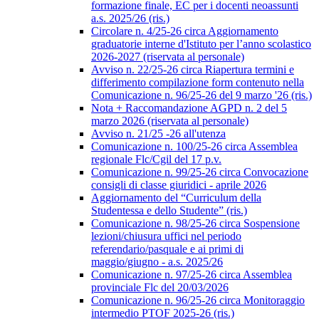
formazione finale, EC per i docenti neoassunti
a.s. 2025/26 (ris.)
Circolare n. 4/25-26 circa Aggiornamento
graduatorie interne d'Istituto per l’anno scolastico
2026-2027 (riservata al personale)
Avviso n. 22/25-26 circa Riapertura termini e
differimento compilazione form contenuto nella
Comunicazione n. 96/25-26 del 9 marzo '26 (ris.)
Nota + Raccomandazione AGPD n. 2 del 5
marzo 2026 (riservata al personale)
Avviso n. 21/25 -26 all'utenza
Comunicazione n. 100/25-26 circa Assemblea
regionale Flc/Cgil del 17 p.v.
Comunicazione n. 99/25-26 circa Convocazione
consigli di classe giuridici - aprile 2026
Aggiornamento del “Curriculum della
Studentessa e dello Studente” (ris.)
Comunicazione n. 98/25-26 circa Sospensione
lezioni/chiusura uffici nel periodo
referendario/pasquale e ai primi di
maggio/giugno - a.s. 2025/26
Comunicazione n. 97/25-26 circa Assemblea
provinciale Flc del 20/03/2026
Comunicazione n. 96/25-26 circa Monitoraggio
intermedio PTOF 2025-26 (ris.)