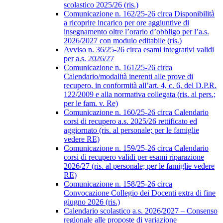
scolastico 2025/26 (ris.)
Comunicazione n. 162/25-26 circa Disponibilità
a ricoprire incarico per ore aggiuntive di
insegnamento oltre l’orario d’obbligo per l’a.s.
2026/2027 con modulo editabile (ris.)
Avviso n. 36/25-26 circa esami integrativi validi
per a.s. 2026/27
Comunicazione n. 161/25-26 circa
Calendario/modalità inerenti alle prove di
recupero, in conformità all’art. 4, c. 6, del D.P.R.
122/2009 e alla normativa collegata (ris. al pers.;
per le fam. v. Re)
Comunicazione n. 160/25-26 circa Calendario
corsi di recupero a.s. 2025/26 rettificato ed
aggiornato (ris. al personale; per le famiglie
vedere RE)
Comunicazione n. 159/25-26 circa Calendario
corsi di recupero validi per esami riparazione
2026/27 (ris. al personale; per le famiglie vedere
RE)
Comunicazione n. 158/25-26 circa
Convocazione Collegio dei Docenti extra di fine
giugno 2026 (ris.)
Calendario scolastico a.s. 2026/2027 – Consenso
regionale alle proposte di variazione