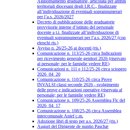
Aggiornamento graduatorie, articolata per ambiti
territoriali diocesani degli I.R.C., finalizzate
all’individuazione di eventuali soprannumerari
per l’a.s. 2026/2027
Decreto di pubblicazione delle graduatorie
provvisorie interne d’istituto del personale
docente a t.i. finalizzate all’individuazione di
eventuali soprannumerari per l’a.s. 2026/27 (con
elenchi ris.)
Avviso n. 26/25-26 ai docenti (ris.)
Comunicazione n. 113/25-26 circa Indicazioni
per ricevimento generale genitori 2026 (riservato
al personale; per le famiglie vedere RE)
Comunicazioni n. 111 e 112/25-26 circa sciopero
2026_04_20
Comunicazione n. 110/25-26 circa Prove
INVALSI classi seconde 2026 - svolgimento
delle prove e indicazioni operative (riservata al
personale; per le famiglie vedere RE)
Comunicazione n. 109/25-26 Assemblea Flc del
2026_04_17
Comunicazione n. 108/25-26 circa Assemblea
intercomunale Anief c.m.
Adozione libri di testo per a.s. 2026/27 (ris.)
Auguri del Dirigente de nuntio Paschæ