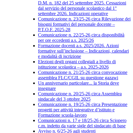
D.M. n. 182 del 25 settembre 2025. Cessazioni
dal servizio del personale scolastico dal 1°
settembre 2026. Indicazioni operative
Comunicazione n. 23/25-26 circa Rilevazione dei
bisogni formativi del personale docente –
P.T.O.F. 2025-28
Comunicazione n. 22/25-26 circa disponibilità
per ore eccedenti a.s. 2025/26
Formazione docenti a.s. 2025/2026. Azioni
formative sull’inclusione – Indicazioni, calendari
e modalità di iscrizione
Elezioni degli organi collegiali a livello di
istituzione scolastica – a.s. 2025-2026
Comunicazione n. 21/25-26 circa convocazione
assemblea FLC/CGIL su questione gazawi
Un anniversario particolare... la Storia deve
insegnare
Comunicazione n. 20/25-26 circa Assemblea
sindacale del 3 ottobre 2025
Comunicazione n. 19/25-26 circa Presentazione
progetti per attività integrative d’istituto e
Formazione scuola-lavoro
Comunicazioni n. 17 e 18/25-26 circa Sciopero
c.m. indetto da varie sigle del sindacato di base
Avviso n. 6/25-26 agli studenti