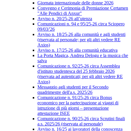
Giornata internazionale delle donne 2026
Convegno e Cerimonia di Premiazione Certamen
"Alle Pendici di Anxur"
Avviso n. 20/25-26 all’utenza
Comunicazioni n. 94 e 95/25-26 circa Sciopero
09/03/'26
Avviso n. 18/25-26 alla comunità e agli studenti
(riservata al personale; per gli altri vedere RE
Axios)
Avviso n. 17/25-26 alla comunità educativa
La Porta Magica, Andrea Delogu e la musica che
salva
Comunicazione n. 92/25-26 circa Assemblea
d'istituto studentesca del 25 febbraio 2026
(riservata ad autenticati; per gli altri vedere RE
Axios)
Messaggio agli studenti per il Secondo
quadrimestre dell'a.s. 2025/26
Comunicazione n. 91/25-26 circa Bonus
economico per la partecipazione ai viaggi di
istruzione di più giorni – presentazione
attestazione ISEE
Comunicazione n. 90/25-26 circa Scrutini finali
a.s. 2025/26 (riservata al personale)
Avviso n. 16/25 ai lavoratori della conoscenza