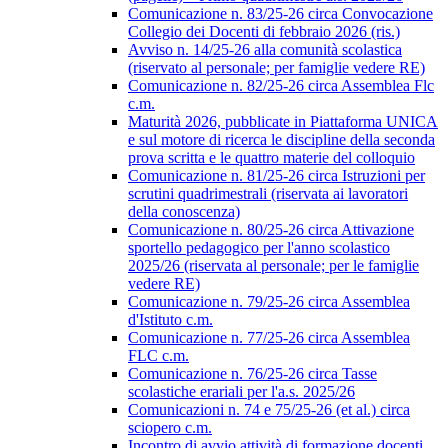
Comunicazione n. 83/25-26 circa Convocazione
Collegio dei Docenti di febbraio 2026 (ris.)
Avviso n. 14/25-26 alla comunità scolastica
(riservato al personale; per famiglie vedere RE)
Comunicazione n. 82/25-26 circa Assemblea Flc
c.m.
Maturità 2026, pubblicate in Piattaforma UNICA
e sul motore di ricerca le discipline della seconda
prova scritta e le quattro materie del colloquio
Comunicazione n. 81/25-26 circa Istruzioni per
scrutini quadrimestrali (riservata ai lavoratori
della conoscenza)
Comunicazione n. 80/25-26 circa Attivazione
sportello pedagogico per l'anno scolastico
2025/26 (riservata al personale; per le famiglie
vedere RE)
Comunicazione n. 79/25-26 circa Assemblea
d'Istituto c.m.
Comunicazione n. 77/25-26 circa Assemblea
FLC c.m.
Comunicazione n. 76/25-26 circa Tasse
scolastiche erariali per l'a.s. 2025/26
Comunicazioni n. 74 e 75/25-26 (et al.) circa
sciopero c.m.
Incontro di avvio attività di formazione docenti