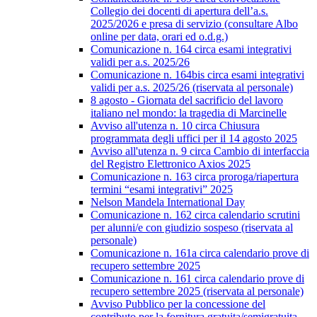
Collegio dei docenti di apertura dell’a.s.
2025/2026 e presa di servizio (consultare Albo
online per data, orari ed o.d.g.)
Comunicazione n. 164 circa esami integrativi
validi per a.s. 2025/26
Comunicazione n. 164bis circa esami integrativi
validi per a.s. 2025/26 (riservata al personale)
8 agosto - Giornata del sacrificio del lavoro
italiano nel mondo: la tragedia di Marcinelle
Avviso all'utenza n. 10 circa Chiusura
programmata degli uffici per il 14 agosto 2025
Avviso all'utenza n. 9 circa Cambio di interfaccia
del Registro Elettronico Axios 2025
Comunicazione n. 163 circa proroga/riapertura
termini “esami integrativi” 2025
Nelson Mandela International Day
Comunicazione n. 162 circa calendario scrutini
per alunni/e con giudizio sospeso (riservata al
personale)
Comunicazione n. 161a circa calendario prove di
recupero settembre 2025
Comunicazione n. 161 circa calendario prove di
recupero settembre 2025 (riservata al personale)
Avviso Pubblico per la concessione del
contributo per la fornitura gratuita/semigratuita