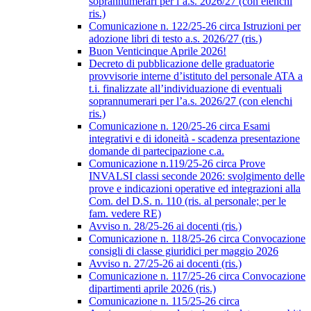
soprannumerari per l’a.s. 2026/27 (con elenchi
ris.)
Comunicazione n. 122/25-26 circa Istruzioni per
adozione libri di testo a.s. 2026/27 (ris.)
Buon Venticinque Aprile 2026!
Decreto di pubblicazione delle graduatorie
provvisorie interne d’istituto del personale ATA a
t.i. finalizzate all’individuazione di eventuali
soprannumerari per l’a.s. 2026/27 (con elenchi
ris.)
Comunicazione n. 120/25-26 circa Esami
integrativi e di idoneità - scadenza presentazione
domande di partecipazione c.a.
Comunicazione n.119/25-26 circa Prove
INVALSI classi seconde 2026: svolgimento delle
prove e indicazioni operative ed integrazioni alla
Com. del D.S. n. 110 (ris. al personale; per le
fam. vedere RE)
Avviso n. 28/25-26 ai docenti (ris.)
Comunicazione n. 118/25-26 circa Convocazione
consigli di classe giuridici per maggio 2026
Avviso n. 27/25-26 ai docenti (ris.)
Comunicazione n. 117/25-26 circa Convocazione
dipartimenti aprile 2026 (ris.)
Comunicazione n. 115/25-26 circa