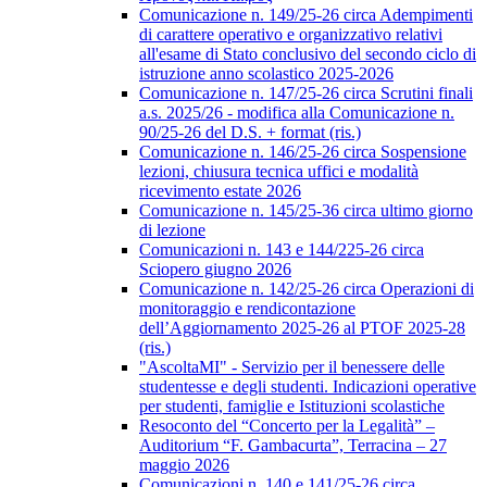
Comunicazione n. 149/25-26 circa Adempimenti
di carattere operativo e organizzativo relativi
all'esame di Stato conclusivo del secondo ciclo di
istruzione anno scolastico 2025-2026
Comunicazione n. 147/25-26 circa Scrutini finali
a.s. 2025/26 - modifica alla Comunicazione n.
90/25-26 del D.S. + format (ris.)
Comunicazione n. 146/25-26 circa Sospensione
lezioni, chiusura tecnica uffici e modalità
ricevimento estate 2026
Comunicazione n. 145/25-36 circa ultimo giorno
di lezione
Comunicazioni n. 143 e 144/225-26 circa
Sciopero giugno 2026
Comunicazione n. 142/25-26 circa Operazioni di
monitoraggio e rendicontazione
dell’Aggiornamento 2025-26 al PTOF 2025-28
(ris.)
"AscoltaMI" - Servizio per il benessere delle
studentesse e degli studenti. Indicazioni operative
per studenti, famiglie e Istituzioni scolastiche
Resoconto del “Concerto per la Legalità” –
Auditorium “F. Gambacurta”, Terracina – 27
maggio 2026
Comunicazioni n. 140 e 141/25-26 circa