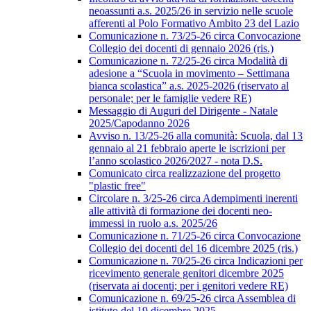
neoassunti a.s. 2025/26 in servizio nelle scuole
afferenti al Polo Formativo Ambito 23 del Lazio
Comunicazione n. 73/25-26 circa Convocazione
Collegio dei docenti di gennaio 2026 (ris.)
Comunicazione n. 72/25-26 circa Modalità di
adesione a “Scuola in movimento – Settimana
bianca scolastica” a.s. 2025-2026 (riservato al
personale; per le famiglie vedere RE)
Messaggio di Auguri del Dirigente - Natale
2025/Capodanno 2026
Avviso n. 13/25-26 alla comunità: Scuola, dal 13
gennaio al 21 febbraio aperte le iscrizioni per
l’anno scolastico 2026/2027 - nota D.S.
Comunicato circa realizzazione del progetto
"plastic free"
Circolare n. 3/25-26 circa Adempimenti inerenti
alle attività di formazione dei docenti neo-
immessi in ruolo a.s. 2025/26
Comunicazione n. 71/25-26 circa Convocazione
Collegio dei docenti del 16 dicembre 2025 (ris.)
Comunicazione n. 70/25-26 circa Indicazioni per
ricevimento generale genitori dicembre 2025
(riservata ai docenti; per i genitori vedere RE)
Comunicazione n. 69/25-26 circa Assemblea di
istituto del 19 dicembre 2025