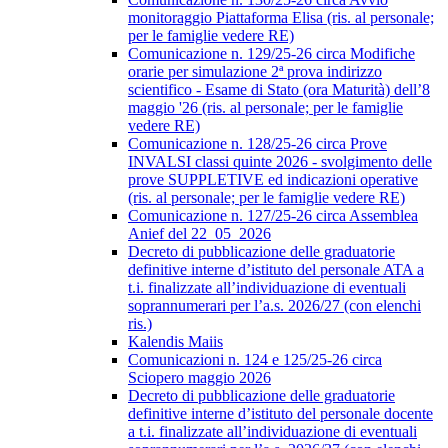
monitoraggio Piattaforma Elisa (ris. al personale;
per le famiglie vedere RE)
Comunicazione n. 129/25-26 circa Modifiche
orarie per simulazione 2ª prova indirizzo
scientifico - Esame di Stato (ora Maturità) dell’8
maggio '26 (ris. al personale; per le famiglie
vedere RE)
Comunicazione n. 128/25-26 circa Prove
INVALSI classi quinte 2026 - svolgimento delle
prove SUPPLETIVE ed indicazioni operative
(ris. al personale; per le famiglie vedere RE)
Comunicazione n. 127/25-26 circa Assemblea
Anief del 22_05_2026
Decreto di pubblicazione delle graduatorie
definitive interne d’istituto del personale ATA a
t.i. finalizzate all’individuazione di eventuali
soprannumerari per l’a.s. 2026/27 (con elenchi
ris.)
Kalendis Maiis
Comunicazioni n. 124 e 125/25-26 circa
Sciopero maggio 2026
Decreto di pubblicazione delle graduatorie
definitive interne d’istituto del personale docente
a t.i. finalizzate all’individuazione di eventuali