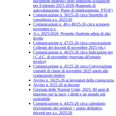
documenti strategici delle istituzioni scolastiche
per il triennio 2025-2028 (Rapporto di
autovalutazione, Piano di miglioramento, PTOF)
Comunicazione n. 50/25-26 circa Sportello di
consulenza a.s. 2025/26
Comunicazioni n. 48 e 49/25-26 circa sciopero
novembre p.v.
A.s. 2025/2026, Progetto Studente-atleta di alto
livello
Comunicazione n. 47/25-26 circa convocazione
Collegio dei docenti di novembre 2025 (ris.)
Comunicazione n. 46/25-26 circa Indicazioni per
i C.d.C. di novembre (riservata all'organo
tecnico)
Comunicazione n. 45/25-26 circa Convocazione
consigli di classe di novembre 2025 aperti alle
componenti elettive
Avviso n. 10/25-26 ai lavoratori della conoscenza
Avviso n. 9/25-26 ai docenti
Giornata delle Nazioni Unite, 2025: 80 anni di
impegno per la pace, i diritti e un mondo più
sostenibile
Comunicazione n. 44/25-26 circa calendario
ricevimento dei genitori + orario definitivo
docenti per a.s. 2025/26