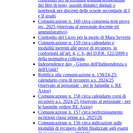
dei libri di testo, sussidi didattici digitali o
notebook per discenti delle scuole secondarie di I
e II grado
Comunicazione n. 160 circa consegna testi prove
rec. 2025 (riservata al personale docente ed
amministrativo)
Cordoglio del Liceo per la morte di Mara Severin
Comunicazione n. 159 circa calendario e
modalità inerenti alle prove di recupero, in
conformità all’art. 4, c. 6, del D.P.R. 122/2009 e
della normativa collegata
Independence day - Giorno dell'Indipendenza o
dell'Unità?
Rettifica alla comunicazione n. 158/24-25:
calendario corsi di recupero a.s. 2024/25
(riservato al personale - per le famiglie v. RE
Axios)
Comunicazione n. 158 circa calendario corsi di
recupero a.s. 2024-25 (riservato al personale - per
le famiglie vedere RE Axios)
Comunicazione n. 157 circa perfezionamento
iscrizioni classi prime a.s. 2025/26
Comunicazione n. 156 circa indicazioni sulle
modalità di recupero debiti finalizzate agli esami