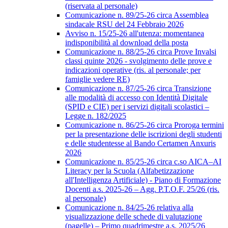
(riservata al personale)
Comunicazione n. 89/25-26 circa Assemblea
sindacale RSU del 24 Febbraio 2026
Avviso n. 15/25-26 all'utenza: momentanea
indisponibilità al download della posta
Comunicazione n. 88/25-26 circa Prove Invalsi
classi quinte 2026 - svolgimento delle prove e
indicazioni operative (ris. al personale; per
famiglie vedere RE)
Comunicazione n. 87/25-26 circa Transizione
alle modalità di accesso con Identità Digitale
(SPID e CIE) per i servizi digitali scolastici –
Legge n. 182/2025
Comunicazione n. 86/25-26 circa Proroga termini
per la presentazione delle iscrizioni degli studenti
e delle studentesse al Bando Certamen Anxuris
2026
Comunicazione n. 85/25-26 circa c.so AICA–AI
Literacy per la Scuola (Alfabetizzazione
all'Intelligenza Artificiale) - Piano di Formazione
Docenti a.s. 2025-26 – Agg. P.T.O.F. 25/26 (ris.
al personale)
Comunicazione n. 84/25-26 relativa alla
visualizzazione delle schede di valutazione
(pagelle) – Primo quadrimestre a.s. 2025/26