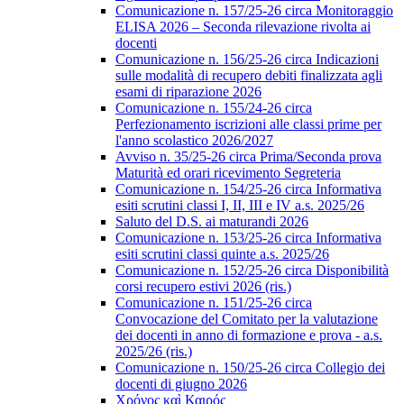
Comunicazione n. 157/25-26 circa Monitoraggio
ELISA 2026 – Seconda rilevazione rivolta ai
docenti
Comunicazione n. 156/25-26 circa Indicazioni
sulle modalità di recupero debiti finalizzata agli
esami di riparazione 2026
Comunicazione n. 155/24-26 circa
Perfezionamento iscrizioni alle classi prime per
l'anno scolastico 2026/2027
Avviso n. 35/25-26 circa Prima/Seconda prova
Maturità ed orari ricevimento Segreteria
Comunicazione n. 154/25-26 circa Informativa
esiti scrutini classi I, II, III e IV a.s. 2025/26
Saluto del D.S. ai maturandi 2026
Comunicazione n. 153/25-26 circa Informativa
esiti scrutini classi quinte a.s. 2025/26
Comunicazione n. 152/25-26 circa Disponibilità
corsi recupero estivi 2026 (ris.)
Comunicazione n. 151/25-26 circa
Convocazione del Comitato per la valutazione
dei docenti in anno di formazione e prova - a.s.
2025/26 (ris.)
Comunicazione n. 150/25-26 circa Collegio dei
docenti di giugno 2026
Χρόνος καὶ Καιρός