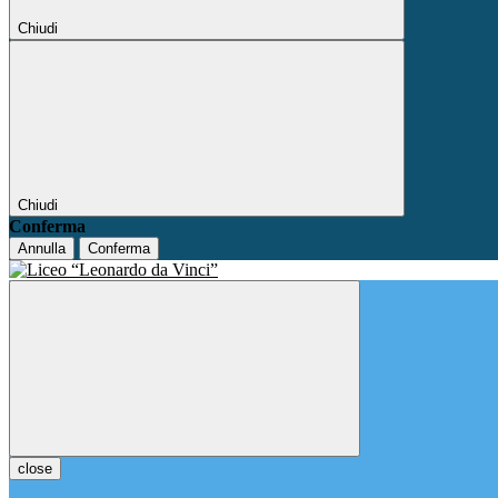
Chiudi
Chiudi
Conferma
Annulla
Conferma
close