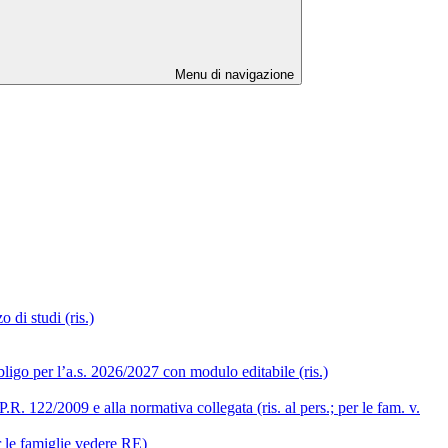
Menu di navigazione
 di studi (ris.)
ligo per l’a.s. 2026/2027 con modulo editabile (ris.)
R. 122/2009 e alla normativa collegata (ris. al pers.; per le fam. v.
r le famiglie vedere RE)