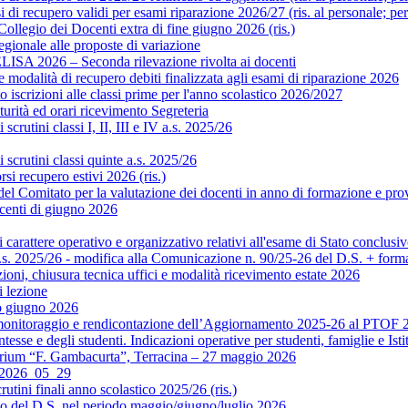
di recupero validi per esami riparazione 2026/27 (ris. al personale; pe
legio dei Docenti extra di fine giugno 2026 (ris.)
gionale alle proposte di variazione
ISA 2026 – Seconda rilevazione rivolta ai docenti
modalità di recupero debiti finalizzata agli esami di riparazione 2026
scrizioni alle classi prime per l'anno scolastico 2026/2027
rità ed orari ricevimento Segreteria
crutini classi I, II, III e IV a.s. 2025/26
scrutini classi quinte a.s. 2025/26
si recupero estivi 2026 (ris.)
Comitato per la valutazione dei docenti in anno di formazione e prova 
centi di giugno 2026
rattere operativo e organizzativo relativi all'esame di Stato conclusiv
.s. 2025/26 - modifica alla Comunicazione n. 90/25-26 del D.S. + format
ni, chiusura tecnica uffici e modalità ricevimento estate 2026
 lezione
o giugno 2026
monitoraggio e rendicontazione dell’Aggiornamento 2025-26 al PTOF 20
esse e degli studenti. Indicazioni operative per studenti, famiglie e Isti
orium “F. Gambacurta”, Terracina – 27 maggio 2026
o 2026_05_29
utini finali anno scolastico 2025/26 (ris.)
to del D.S. nel periodo maggio/giugno/luglio 2026