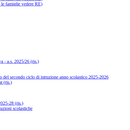
r le famiglie vedere RE)
- a.s. 2025/26 (ris.)
o del secondo ciclo di istruzione anno scolastico 2025-2026
 (ris.)
25-28 (ris.)
tuzioni scolastiche