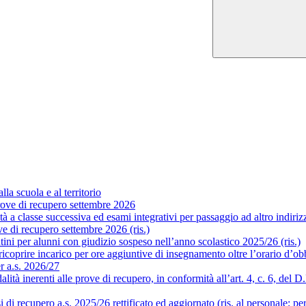
la scuola e al territorio
ove di recupero settembre 2026
a classe successiva ed esami integrativi per passaggio ad altro indirizzo
 di recupero settembre 2026 (ris.)
ni per alunni con giudizio sospeso nell’anno scolastico 2025/26 (ris.)
coprire incarico per ore aggiuntive di insegnamento oltre l’orario d’obb
er a.s. 2026/27
 inerenti alle prove di recupero, in conformità all’art. 4, c. 6, del D.P.
i recupero a.s. 2025/26 rettificato ed aggiornato (ris. al personale; pe