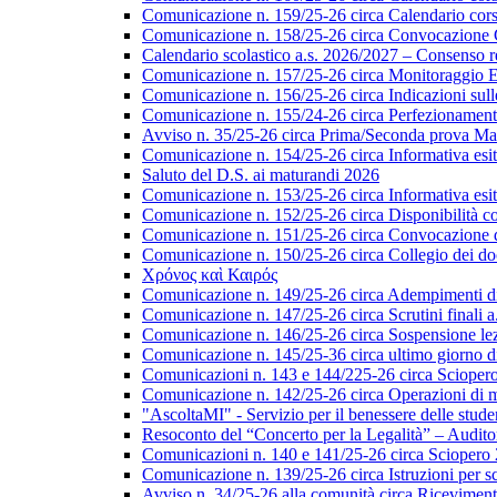
Comunicazione n. 159/25-26 circa Calendario corsi 
Comunicazione n. 158/25-26 circa Convocazione Col
Calendario scolastico a.s. 2026/2027 – Consenso re
Comunicazione n. 157/25-26 circa Monitoraggio EL
Comunicazione n. 156/25-26 circa Indicazioni sulle 
Comunicazione n. 155/24-26 circa Perfezionamento i
Avviso n. 35/25-26 circa Prima/Seconda prova Matu
Comunicazione n. 154/25-26 circa Informativa esiti s
Saluto del D.S. ai maturandi 2026
Comunicazione n. 153/25-26 circa Informativa esiti 
Comunicazione n. 152/25-26 circa Disponibilità cor
Comunicazione n. 151/25-26 circa Convocazione del 
Comunicazione n. 150/25-26 circa Collegio dei do
Χρόνος καὶ Καιρός
Comunicazione n. 149/25-26 circa Adempimenti di ca
Comunicazione n. 147/25-26 circa Scrutini finali a
Comunicazione n. 146/25-26 circa Sospensione lezio
Comunicazione n. 145/25-36 circa ultimo giorno di
Comunicazioni n. 143 e 144/225-26 circa Scioper
Comunicazione n. 142/25-26 circa Operazioni di 
"AscoltaMI" - Servizio per il benessere delle student
Resoconto del “Concerto per la Legalità” – Audit
Comunicazioni n. 140 e 141/25-26 circa Scioper
Comunicazione n. 139/25-26 circa Istruzioni per scr
Avviso n. 34/25-26 alla comunità circa Ricevimen