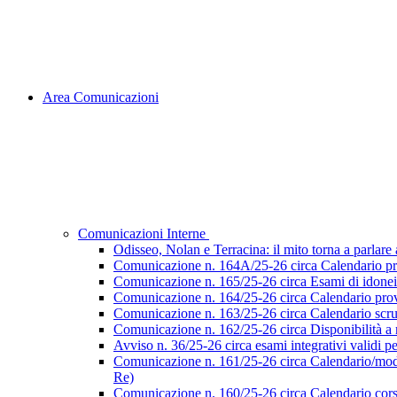
Area Comunicazioni
Comunicazioni Interne
Odisseo, Nolan e Terracina: il mito torna a parlare al
Comunicazione n. 164A/25-26 circa Calendario pr
Comunicazione n. 165/25-26 circa Esami di idoneità 
Comunicazione n. 164/25-26 circa Calendario prove
Comunicazione n. 163/25-26 circa Calendario scruti
Comunicazione n. 162/25-26 circa Disponibilità a ri
Avviso n. 36/25-26 circa esami integrativi validi p
Comunicazione n. 161/25-26 circa Calendario/modalità
Re)
Comunicazione n. 160/25-26 circa Calendario corsi d