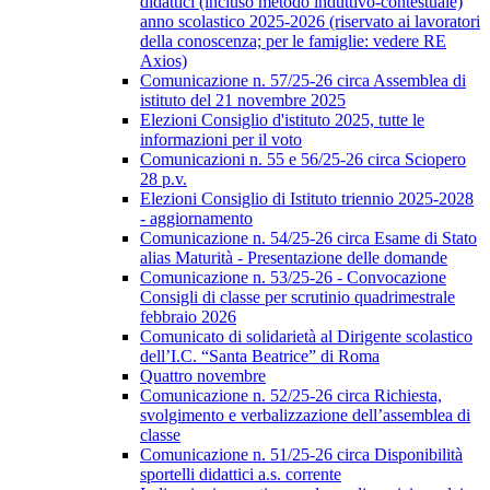
didattici (incluso metodo induttivo-contestuale)
anno scolastico 2025-2026 (riservato ai lavoratori
della conoscenza; per le famiglie: vedere RE
Axios)
Comunicazione n. 57/25-26 circa Assemblea di
istituto del 21 novembre 2025
Elezioni Consiglio d'istituto 2025, tutte le
informazioni per il voto
Comunicazioni n. 55 e 56/25-26 circa Sciopero
28 p.v.
Elezioni Consiglio di Istituto triennio 2025-2028
- aggiornamento
Comunicazione n. 54/25-26 circa Esame di Stato
alias Maturità - Presentazione delle domande
Comunicazione n. 53/25-26 - Convocazione
Consigli di classe per scrutinio quadrimestrale
febbraio 2026
Comunicato di solidarietà al Dirigente scolastico
dell’I.C. “Santa Beatrice” di Roma
Quattro novembre
Comunicazione n. 52/25-26 circa Richiesta,
svolgimento e verbalizzazione dell’assemblea di
classe
Comunicazione n. 51/25-26 circa Disponibilità
sportelli didattici a.s. corrente