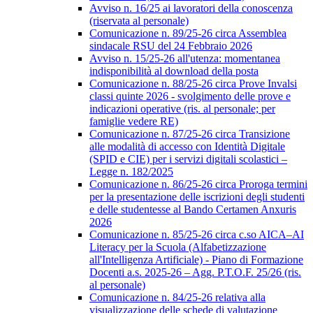
Avviso n. 16/25 ai lavoratori della conoscenza
(riservata al personale)
Comunicazione n. 89/25-26 circa Assemblea
sindacale RSU del 24 Febbraio 2026
Avviso n. 15/25-26 all'utenza: momentanea
indisponibilità al download della posta
Comunicazione n. 88/25-26 circa Prove Invalsi
classi quinte 2026 - svolgimento delle prove e
indicazioni operative (ris. al personale; per
famiglie vedere RE)
Comunicazione n. 87/25-26 circa Transizione
alle modalità di accesso con Identità Digitale
(SPID e CIE) per i servizi digitali scolastici –
Legge n. 182/2025
Comunicazione n. 86/25-26 circa Proroga termini
per la presentazione delle iscrizioni degli studenti
e delle studentesse al Bando Certamen Anxuris
2026
Comunicazione n. 85/25-26 circa c.so AICA–AI
Literacy per la Scuola (Alfabetizzazione
all'Intelligenza Artificiale) - Piano di Formazione
Docenti a.s. 2025-26 – Agg. P.T.O.F. 25/26 (ris.
al personale)
Comunicazione n. 84/25-26 relativa alla
visualizzazione delle schede di valutazione