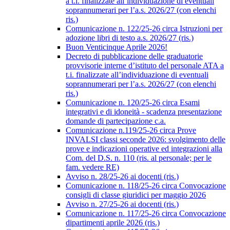
a t.i. finalizzate all’individuazione di eventuali
soprannumerari per l’a.s. 2026/27 (con elenchi
ris.)
Comunicazione n. 122/25-26 circa Istruzioni per
adozione libri di testo a.s. 2026/27 (ris.)
Buon Venticinque Aprile 2026!
Decreto di pubblicazione delle graduatorie
provvisorie interne d’istituto del personale ATA a
t.i. finalizzate all’individuazione di eventuali
soprannumerari per l’a.s. 2026/27 (con elenchi
ris.)
Comunicazione n. 120/25-26 circa Esami
integrativi e di idoneità - scadenza presentazione
domande di partecipazione c.a.
Comunicazione n.119/25-26 circa Prove
INVALSI classi seconde 2026: svolgimento delle
prove e indicazioni operative ed integrazioni alla
Com. del D.S. n. 110 (ris. al personale; per le
fam. vedere RE)
Avviso n. 28/25-26 ai docenti (ris.)
Comunicazione n. 118/25-26 circa Convocazione
consigli di classe giuridici per maggio 2026
Avviso n. 27/25-26 ai docenti (ris.)
Comunicazione n. 117/25-26 circa Convocazione
dipartimenti aprile 2026 (ris.)