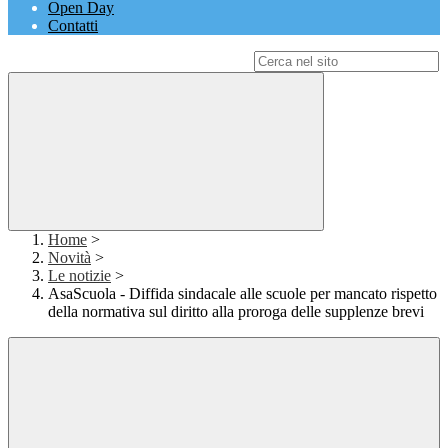
Open Day
Contatti
Campo di ricerca per le pagine del sito
Home
>
Novità
>
Le notizie
>
AsaScuola - Diffida sindacale alle scuole per mancato rispetto
della normativa sul diritto alla proroga delle supplenze brevi