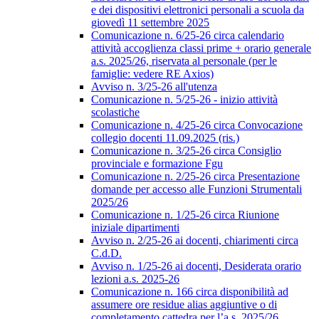
e dei dispositivi elettronici personali a scuola da
giovedì 11 settembre 2025
Comunicazione n. 6/25-26 circa calendario
attività accoglienza classi prime + orario generale
a.s. 2025/26, riservata al personale (per le
famiglie: vedere RE Axios)
Avviso n. 3/25-26 all'utenza
Comunicazione n. 5/25-26 - inizio attività
scolastiche
Comunicazione n. 4/25-26 circa Convocazione
collegio docenti 11.09.2025 (ris.)
Comunicazione n. 3/25-26 circa Consiglio
provinciale e formazione Fgu
Comunicazione n. 2/25-26 circa Presentazione
domande per accesso alle Funzioni Strumentali
2025/26
Comunicazione n. 1/25-26 circa Riunione
iniziale dipartimenti
Avviso n. 2/25-26 ai docenti, chiarimenti circa
C.d.D.
Avviso n. 1/25-26 ai docenti, Desiderata orario
lezioni a.s. 2025-26
Comunicazione n. 166 circa disponibilità ad
assumere ore residue alias aggiuntive o di
completamento cattedra per l’a.s. 2025/26