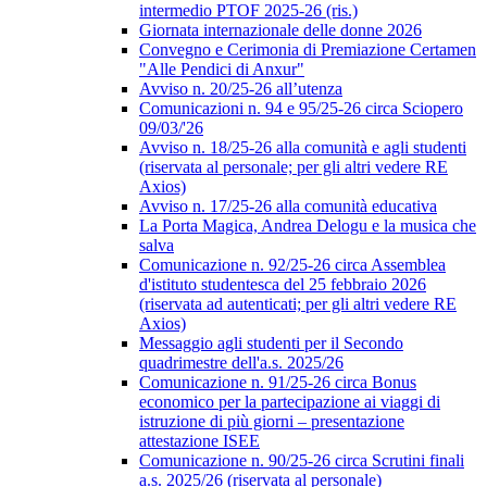
intermedio PTOF 2025-26 (ris.)
Giornata internazionale delle donne 2026
Convegno e Cerimonia di Premiazione Certamen
"Alle Pendici di Anxur"
Avviso n. 20/25-26 all’utenza
Comunicazioni n. 94 e 95/25-26 circa Sciopero
09/03/'26
Avviso n. 18/25-26 alla comunità e agli studenti
(riservata al personale; per gli altri vedere RE
Axios)
Avviso n. 17/25-26 alla comunità educativa
La Porta Magica, Andrea Delogu e la musica che
salva
Comunicazione n. 92/25-26 circa Assemblea
d'istituto studentesca del 25 febbraio 2026
(riservata ad autenticati; per gli altri vedere RE
Axios)
Messaggio agli studenti per il Secondo
quadrimestre dell'a.s. 2025/26
Comunicazione n. 91/25-26 circa Bonus
economico per la partecipazione ai viaggi di
istruzione di più giorni – presentazione
attestazione ISEE
Comunicazione n. 90/25-26 circa Scrutini finali
a.s. 2025/26 (riservata al personale)