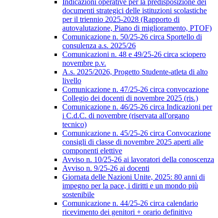
Indicazioni operative per la predisposizione dei
documenti strategici delle istituzioni scolastiche
per il triennio 2025-2028 (Rapporto di
autovalutazione, Piano di miglioramento, PTOF)
Comunicazione n. 50/25-26 circa Sportello di
consulenza a.s. 2025/26
Comunicazioni n. 48 e 49/25-26 circa sciopero
novembre p.v.
A.s. 2025/2026, Progetto Studente-atleta di alto
livello
Comunicazione n. 47/25-26 circa convocazione
Collegio dei docenti di novembre 2025 (ris.)
Comunicazione n. 46/25-26 circa Indicazioni per
i C.d.C. di novembre (riservata all'organo
tecnico)
Comunicazione n. 45/25-26 circa Convocazione
consigli di classe di novembre 2025 aperti alle
componenti elettive
Avviso n. 10/25-26 ai lavoratori della conoscenza
Avviso n. 9/25-26 ai docenti
Giornata delle Nazioni Unite, 2025: 80 anni di
impegno per la pace, i diritti e un mondo più
sostenibile
Comunicazione n. 44/25-26 circa calendario
ricevimento dei genitori + orario definitivo