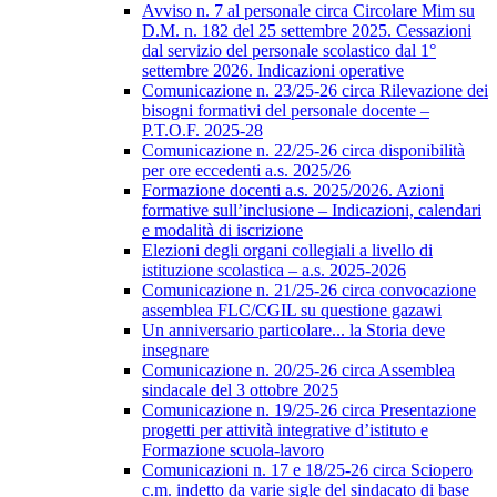
Avviso n. 7 al personale circa Circolare Mim su
D.M. n. 182 del 25 settembre 2025. Cessazioni
dal servizio del personale scolastico dal 1°
settembre 2026. Indicazioni operative
Comunicazione n. 23/25-26 circa Rilevazione dei
bisogni formativi del personale docente –
P.T.O.F. 2025-28
Comunicazione n. 22/25-26 circa disponibilità
per ore eccedenti a.s. 2025/26
Formazione docenti a.s. 2025/2026. Azioni
formative sull’inclusione – Indicazioni, calendari
e modalità di iscrizione
Elezioni degli organi collegiali a livello di
istituzione scolastica – a.s. 2025-2026
Comunicazione n. 21/25-26 circa convocazione
assemblea FLC/CGIL su questione gazawi
Un anniversario particolare... la Storia deve
insegnare
Comunicazione n. 20/25-26 circa Assemblea
sindacale del 3 ottobre 2025
Comunicazione n. 19/25-26 circa Presentazione
progetti per attività integrative d’istituto e
Formazione scuola-lavoro
Comunicazioni n. 17 e 18/25-26 circa Sciopero
c.m. indetto da varie sigle del sindacato di base