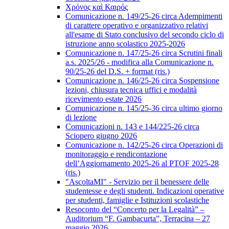
Χρόνος καὶ Καιρός
Comunicazione n. 149/25-26 circa Adempimenti
di carattere operativo e organizzativo relativi
all'esame di Stato conclusivo del secondo ciclo di
istruzione anno scolastico 2025-2026
Comunicazione n. 147/25-26 circa Scrutini finali
a.s. 2025/26 - modifica alla Comunicazione n.
90/25-26 del D.S. + format (ris.)
Comunicazione n. 146/25-26 circa Sospensione
lezioni, chiusura tecnica uffici e modalità
ricevimento estate 2026
Comunicazione n. 145/25-36 circa ultimo giorno
di lezione
Comunicazioni n. 143 e 144/225-26 circa
Sciopero giugno 2026
Comunicazione n. 142/25-26 circa Operazioni di
monitoraggio e rendicontazione
dell’Aggiornamento 2025-26 al PTOF 2025-28
(ris.)
"AscoltaMI" - Servizio per il benessere delle
studentesse e degli studenti. Indicazioni operative
per studenti, famiglie e Istituzioni scolastiche
Resoconto del “Concerto per la Legalità” –
Auditorium “F. Gambacurta”, Terracina – 27
maggio 2026