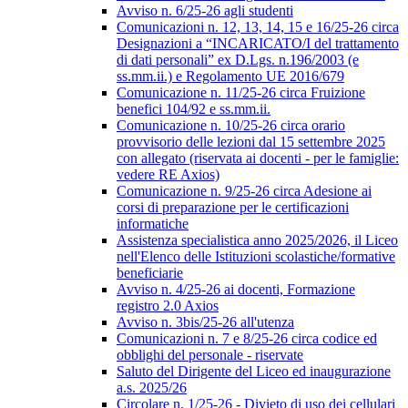
Avviso n. 6/25-26 agli studenti
Comunicazioni n. 12, 13, 14, 15 e 16/25-26 circa
Designazioni a “INCARICATO/I del trattamento
di dati personali” ex D.Lgs. n.196/2003 (e
ss.mm.ii.) e Regolamento UE 2016/679
Comunicazione n. 11/25-26 circa Fruizione
benefici 104/92 e ss.mm.ii.
Comunicazione n. 10/25-26 circa orario
provvisorio delle lezioni dal 15 settembre 2025
con allegato (riservata ai docenti - per le famiglie:
vedere RE Axios)
Comunicazione n. 9/25-26 circa Adesione ai
corsi di preparazione per le certificazioni
informatiche
Assistenza specialistica anno 2025/2026, il Liceo
nell'Elenco delle Istituzioni scolastiche/formative
beneficiarie
Avviso n. 4/25-26 ai docenti, Formazione
registro 2.0 Axios
Avviso n. 3bis/25-26 all'utenza
Comunicazioni n. 7 e 8/25-26 circa codice ed
obblighi del personale - riservate
Saluto del Dirigente del Liceo ed inaugurazione
a.s. 2025/26
Circolare n. 1/25-26 - Divieto di uso dei cellulari