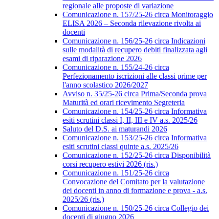
regionale alle proposte di variazione
Comunicazione n. 157/25-26 circa Monitoraggio
ELISA 2026 – Seconda rilevazione rivolta ai
docenti
Comunicazione n. 156/25-26 circa Indicazioni
sulle modalità di recupero debiti finalizzata agli
esami di riparazione 2026
Comunicazione n. 155/24-26 circa
Perfezionamento iscrizioni alle classi prime per
l'anno scolastico 2026/2027
Avviso n. 35/25-26 circa Prima/Seconda prova
Maturità ed orari ricevimento Segreteria
Comunicazione n. 154/25-26 circa Informativa
esiti scrutini classi I, II, III e IV a.s. 2025/26
Saluto del D.S. ai maturandi 2026
Comunicazione n. 153/25-26 circa Informativa
esiti scrutini classi quinte a.s. 2025/26
Comunicazione n. 152/25-26 circa Disponibilità
corsi recupero estivi 2026 (ris.)
Comunicazione n. 151/25-26 circa
Convocazione del Comitato per la valutazione
dei docenti in anno di formazione e prova - a.s.
2025/26 (ris.)
Comunicazione n. 150/25-26 circa Collegio dei
docenti di giugno 2026