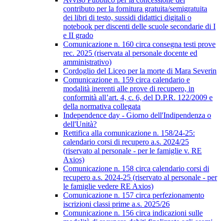
contributo per la fornitura gratuita/semigratuita
dei libri di testo, sussidi didattici digitali o
notebook per discenti delle scuole secondarie di I
e II grado
Comunicazione n. 160 circa consegna testi prove
rec. 2025 (riservata al personale docente ed
amministrativo)
Cordoglio del Liceo per la morte di Mara Severin
Comunicazione n. 159 circa calendario e
modalità inerenti alle prove di recupero, in
conformità all’art. 4, c. 6, del D.P.R. 122/2009 e
della normativa collegata
Independence day - Giorno dell'Indipendenza o
dell'Unità?
Rettifica alla comunicazione n. 158/24-25:
calendario corsi di recupero a.s. 2024/25
(riservato al personale - per le famiglie v. RE
Axios)
Comunicazione n. 158 circa calendario corsi di
recupero a.s. 2024-25 (riservato al personale - per
le famiglie vedere RE Axios)
Comunicazione n. 157 circa perfezionamento
iscrizioni classi prime a.s. 2025/26
Comunicazione n. 156 circa indicazioni sulle