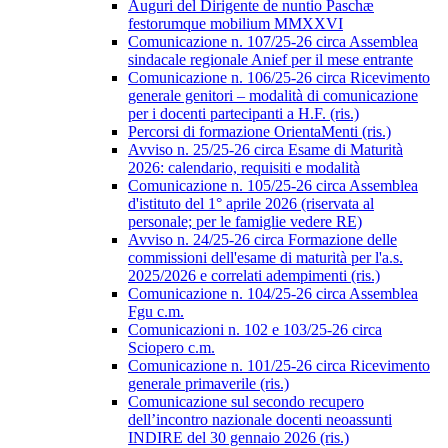
Auguri del Dirigente de nuntio Paschæ
festorumque mobilium MMXXVI
Comunicazione n. 107/25-26 circa Assemblea
sindacale regionale Anief per il mese entrante
Comunicazione n. 106/25-26 circa Ricevimento
generale genitori – modalità di comunicazione
per i docenti partecipanti a H.F. (ris.)
Percorsi di formazione OrientaMenti (ris.)
Avviso n. 25/25-26 circa Esame di Maturità
2026: calendario, requisiti e modalità
Comunicazione n. 105/25-26 circa Assemblea
d'istituto del 1° aprile 2026 (riservata al
personale; per le famiglie vedere RE)
Avviso n. 24/25-26 circa Formazione delle
commissioni dell'esame di maturità per l'a.s.
2025/2026 e correlati adempimenti (ris.)
Comunicazione n. 104/25-26 circa Assemblea
Fgu c.m.
Comunicazioni n. 102 e 103/25-26 circa
Sciopero c.m.
Comunicazione n. 101/25-26 circa Ricevimento
generale primaverile (ris.)
Comunicazione sul secondo recupero
dell’incontro nazionale docenti neoassunti
INDIRE del 30 gennaio 2026 (ris.)