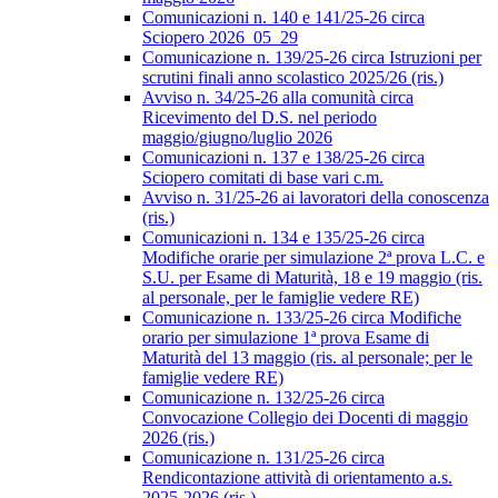
Comunicazioni n. 140 e 141/25-26 circa
Sciopero 2026_05_29
Comunicazione n. 139/25-26 circa Istruzioni per
scrutini finali anno scolastico 2025/26 (ris.)
Avviso n. 34/25-26 alla comunità circa
Ricevimento del D.S. nel periodo
maggio/giugno/luglio 2026
Comunicazioni n. 137 e 138/25-26 circa
Sciopero comitati di base vari c.m.
Avviso n. 31/25-26 ai lavoratori della conoscenza
(ris.)
Comunicazioni n. 134 e 135/25-26 circa
Modifiche orarie per simulazione 2ª prova L.C. e
S.U. per Esame di Maturità, 18 e 19 maggio (ris.
al personale, per le famiglie vedere RE)
Comunicazione n. 133/25-26 circa Modifiche
orario per simulazione 1ª prova Esame di
Maturità del 13 maggio (ris. al personale; per le
famiglie vedere RE)
Comunicazione n. 132/25-26 circa
Convocazione Collegio dei Docenti di maggio
2026 (ris.)
Comunicazione n. 131/25-26 circa
Rendicontazione attività di orientamento a.s.
2025-2026 (ris.)