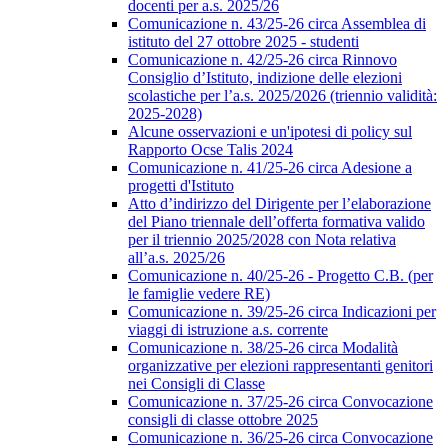
docenti per a.s. 2025/26
Comunicazione n. 43/25-26 circa Assemblea di
istituto del 27 ottobre 2025 - studenti
Comunicazione n. 42/25-26 circa Rinnovo
Consiglio d’Istituto, indizione delle elezioni
scolastiche per l’a.s. 2025/2026 (triennio validità:
2025-2028)
Alcune osservazioni e un'ipotesi di policy sul
Rapporto Ocse Talis 2024
Comunicazione n. 41/25-26 circa Adesione a
progetti d'Istituto
Atto d’indirizzo del Dirigente per l’elaborazione
del Piano triennale dell’offerta formativa valido
per il triennio 2025/2028 con Nota relativa
all’a.s. 2025/26
Comunicazione n. 40/25-26 - Progetto C.B. (per
le famiglie vedere RE)
Comunicazione n. 39/25-26 circa Indicazioni per
viaggi di istruzione a.s. corrente
Comunicazione n. 38/25-26 circa Modalità
organizzative per elezioni rappresentanti genitori
nei Consigli di Classe
Comunicazione n. 37/25-26 circa Convocazione
consigli di classe ottobre 2025
Comunicazione n. 36/25-26 circa Convocazione