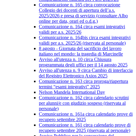
Comunicazione n. 165 circa convocazione
Collegio dei docenti di apertura dell’a.s.
2025/2026 e presa di servizio (consultare Albo
online per data, orari ed o.d.g.)
Comunicazione n. 164 circa esami integrativi
validi per a.s. 2025/26
Comunicazione n. 164bis circa esami integrativi
validi per a.s. 2025/26 (riservata al personale)
8 agosto - Giornata del sacrificio del lavoro
italiano nel mondo: la tragedia di Marcinelle
Avviso all'utenza n. 10 circa Chiusura
programmata degli uffici per il 14 agosto 2025
Avviso all'utenza n. 9 circa Cambio di interfaccia
del Registro Elettronico Axios 2025
Comunicazione n. 163 circa proroga/riapertura
termini “esami integrativi” 2025
Nelson Mandela International Day
Comunicazione n. 162 circa calendario scrutini
per alunni/e con giudizio sospeso (riservata al
personale)
Comunicazione n. 161a circa calendario prove di
recupero settembre 2025
Comunicazione n. 161 circa calendario prove di
recupero settembre 2025 (riservata al personale)
Avviso Pubblico per la concessione del