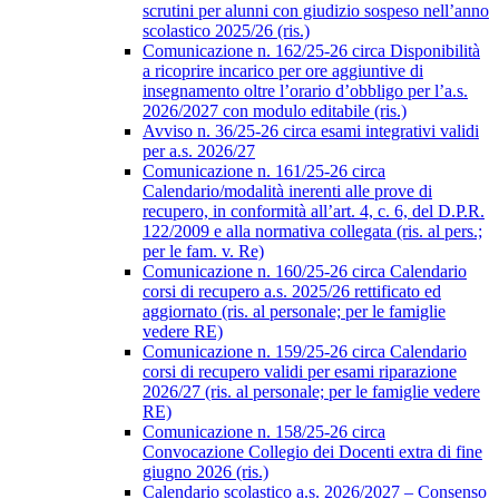
scrutini per alunni con giudizio sospeso nell’anno
scolastico 2025/26 (ris.)
Comunicazione n. 162/25-26 circa Disponibilità
a ricoprire incarico per ore aggiuntive di
insegnamento oltre l’orario d’obbligo per l’a.s.
2026/2027 con modulo editabile (ris.)
Avviso n. 36/25-26 circa esami integrativi validi
per a.s. 2026/27
Comunicazione n. 161/25-26 circa
Calendario/modalità inerenti alle prove di
recupero, in conformità all’art. 4, c. 6, del D.P.R.
122/2009 e alla normativa collegata (ris. al pers.;
per le fam. v. Re)
Comunicazione n. 160/25-26 circa Calendario
corsi di recupero a.s. 2025/26 rettificato ed
aggiornato (ris. al personale; per le famiglie
vedere RE)
Comunicazione n. 159/25-26 circa Calendario
corsi di recupero validi per esami riparazione
2026/27 (ris. al personale; per le famiglie vedere
RE)
Comunicazione n. 158/25-26 circa
Convocazione Collegio dei Docenti extra di fine
giugno 2026 (ris.)
Calendario scolastico a.s. 2026/2027 – Consenso