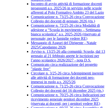
Incontro di avvio attività di formazione docenti
neoassunti a.s. 2025/26 in servizio nelle scuole
afferenti al Polo Formativo Ambito 23 del Lazio
Comunicazione n. 73/25-26 circa Convocazione
Collegio dei docenti di gennaio 2026 (ris.)
Comunicazione n. 72/25-26 circa Modalità di
adesione a “Scuola in movimento – Settimana
bianca scolastica” a.s. 2025-2026 (riservato al
personale; per le famiglie vedere RE)
Messaggio di Auguri del Dirigente - Natale
2025/Capodanno 2026
Avviso n. 13/25-26 alla comunità: Scuola, dal 13
gennaio al 21 febbraio aperte le iscrizioni per
l’anno scolastico 2026/2027 - nota D.S.
Comunicato circa realizzazione del progetto
"plastic free"
Circolare n. 3/25-26 circa Adempimenti inerenti
alle attività di formazione dei docenti neo-
immessi in ruolo a.s. 2025/26
Comunicazione n. 71/25-26 circa Convocazione
Collegio dei docenti del 16 dicembre 2025 (ris.)
Comunicazione n. 70/25-26 circa Indicazioni per
ricevimento generale genitori dicembre 2025
(riservata ai docenti; per i genitori vedere RE)
Comunicazione n. 69/25-26 circa Assemblea di