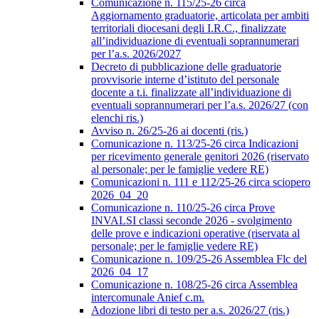
Comunicazione n. 115/25-26 circa
Aggiornamento graduatorie, articolata per ambiti
territoriali diocesani degli I.R.C., finalizzate
all’individuazione di eventuali soprannumerari
per l’a.s. 2026/2027
Decreto di pubblicazione delle graduatorie
provvisorie interne d’istituto del personale
docente a t.i. finalizzate all’individuazione di
eventuali soprannumerari per l’a.s. 2026/27 (con
elenchi ris.)
Avviso n. 26/25-26 ai docenti (ris.)
Comunicazione n. 113/25-26 circa Indicazioni
per ricevimento generale genitori 2026 (riservato
al personale; per le famiglie vedere RE)
Comunicazioni n. 111 e 112/25-26 circa sciopero
2026_04_20
Comunicazione n. 110/25-26 circa Prove
INVALSI classi seconde 2026 - svolgimento
delle prove e indicazioni operative (riservata al
personale; per le famiglie vedere RE)
Comunicazione n. 109/25-26 Assemblea Flc del
2026_04_17
Comunicazione n. 108/25-26 circa Assemblea
intercomunale Anief c.m.
Adozione libri di testo per a.s. 2026/27 (ris.)