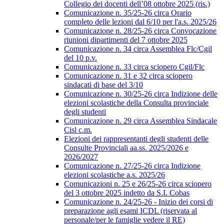
Collegio dei docenti dell’08 ottobre 2025 (ris.)
Comunicazione n. 35/25-26 circa Orario
completo delle lezioni dal 6/10 per l'a.s. 2025/26
Comunicazione n. 28/25-26 circa Convocazione
riunioni dipartimenti del 7 ottobre 2025
Comunicazione n. 34 circa Assemblea Flc/Cgil
del 10 p.v.
Comunicazione n. 33 circa sciopero Cgil/Flc
Comunicazione n. 31 e 32 circa sciopero
sindacati di base del 3/10
Comunicazione n. 30/25-26 circa Indizione delle
elezioni scolastiche della Consulta provinciale
degli studenti
Comunicazione n. 29 circa Assemblea Sindacale
Cisl c.m.
Elezioni dei rappresentanti degli studenti delle
Consulte Provinciali aa.ss. 2025/2026 e
2026/2027
Comunicazione n. 27/25-26 circa Indizione
elezioni scolastiche a.s. 2025/26
Comunicazioni n. 25 e 26/25-26 circa sciopero
del 3 ottobre 2025 indetto da S.I. Cobas
Comunicazione n. 24/25-26 - Inizio dei corsi di
preparazione agli esami ICDL (riservata al
personale/per le famiglie vedere il RE)