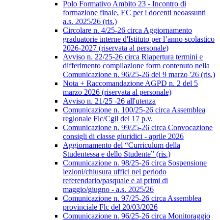
Polo Formativo Ambito 23 - Incontro di
formazione finale, EC per i docenti neoassunti
a.s. 2025/26 (ris.)
Circolare n. 4/25-26 circa Aggiornamento
graduatorie interne d'Istituto per l’anno scolastico
2026-2027 (riservata al personale)
Avviso n. 22/25-26 circa Riapertura termini e
differimento compilazione form contenuto nella
Comunicazione n. 96/25-26 del 9 marzo '26 (ris.)
Nota + Raccomandazione AGPD n. 2 del 5
marzo 2026 (riservata al personale)
Avviso n. 21/25 -26 all'utenza
Comunicazione n. 100/25-26 circa Assemblea
regionale Flc/Cgil del 17 p.v.
Comunicazione n. 99/25-26 circa Convocazione
consigli di classe giuridici - aprile 2026
Aggiornamento del “Curriculum della
Studentessa e dello Studente” (ris.)
Comunicazione n. 98/25-26 circa Sospensione
lezioni/chiusura uffici nel periodo
referendario/pasquale e ai primi di
maggio/giugno - a.s. 2025/26
Comunicazione n. 97/25-26 circa Assemblea
provinciale Flc del 20/03/2026
Comunicazione n. 96/25-26 circa Monitoraggio