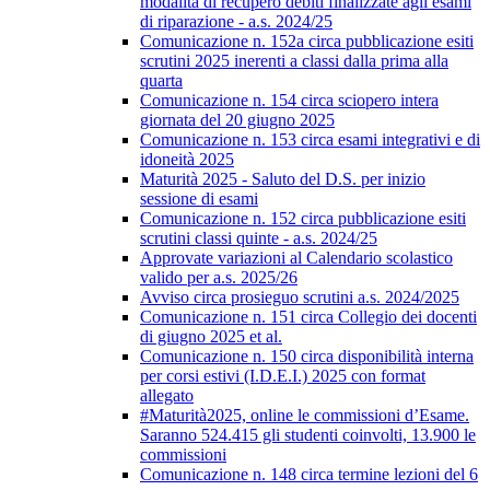
modalità di recupero debiti finalizzate agli esami
di riparazione - a.s. 2024/25
Comunicazione n. 152a circa pubblicazione esiti
scrutini 2025 inerenti a classi dalla prima alla
quarta
Comunicazione n. 154 circa sciopero intera
giornata del 20 giugno 2025
Comunicazione n. 153 circa esami integrativi e di
idoneità 2025
Maturità 2025 - Saluto del D.S. per inizio
sessione di esami
Comunicazione n. 152 circa pubblicazione esiti
scrutini classi quinte - a.s. 2024/25
Approvate variazioni al Calendario scolastico
valido per a.s. 2025/26
Avviso circa prosieguo scrutini a.s. 2024/2025
Comunicazione n. 151 circa Collegio dei docenti
di giugno 2025 et al.
Comunicazione n. 150 circa disponibilità interna
per corsi estivi (I.D.E.I.) 2025 con format
allegato
#Maturità2025, online le commissioni d’Esame.
Saranno 524.415 gli studenti coinvolti, 13.900 le
commissioni
Comunicazione n. 148 circa termine lezioni del 6