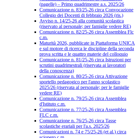
(pagelle) – Primo quadrimestre a.s. 2025/26
Comunicazione n. 83/25-26 circa Convocazione
Collegio dei Docenti di febbraio 2026 (ris.)
Avviso n. 14/25-26 alla comunità scolastica
(riservato al personale; per famiglie vedere RE)
Comunicazione n. 82/25-26 circa Assemblea Flc
c.m.
Maturità 2026, pubblicate in Piattaforma UNICA
e sul motore di ricerca le discipline della seconda
prova scritta e le quattro materie del colloquio
Comunicazione n. 81/25-26 circa Istruzioni per
scrutini quadrimestrali (riservata ai lavoratori
della conoscenza)
Comunicazione n. 80/25-26 circa Attivazione
sportello pedagogico per l'anno scolastico
2025/26 (riservata al personale; per le famiglie
vedere RE)
Comunicazione n. 79/25-26 circa Assemblea
d'Istituto c.m.
Comunicazione n. 77/25-26 circa Assemblea
FLC c.m.
Comunicazione n. 76/25-26 circa Tasse
scolastiche erariali per l'a.s. 2025/26
Comunicazioni n. 74 e 75/25-26 (et al.) circa
sciopero c.m.