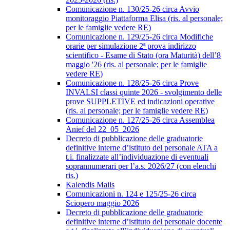
Comunicazione n. 130/25-26 circa Avvio
monitoraggio Piattaforma Elisa (ris. al personale;
per le famiglie vedere RE)
Comunicazione n. 129/25-26 circa Modifiche
orarie per simulazione 2ª prova indirizzo
scientifico - Esame di Stato (ora Maturità) dell’8
maggio '26 (ris. al personale; per le famiglie
vedere RE)
Comunicazione n. 128/25-26 circa Prove
INVALSI classi quinte 2026 - svolgimento delle
prove SUPPLETIVE ed indicazioni operative
(ris. al personale; per le famiglie vedere RE)
Comunicazione n. 127/25-26 circa Assemblea
Anief del 22_05_2026
Decreto di pubblicazione delle graduatorie
definitive interne d’istituto del personale ATA a
t.i. finalizzate all’individuazione di eventuali
soprannumerari per l’a.s. 2026/27 (con elenchi
ris.)
Kalendis Maiis
Comunicazioni n. 124 e 125/25-26 circa
Sciopero maggio 2026
Decreto di pubblicazione delle graduatorie
definitive interne d’istituto del personale docente