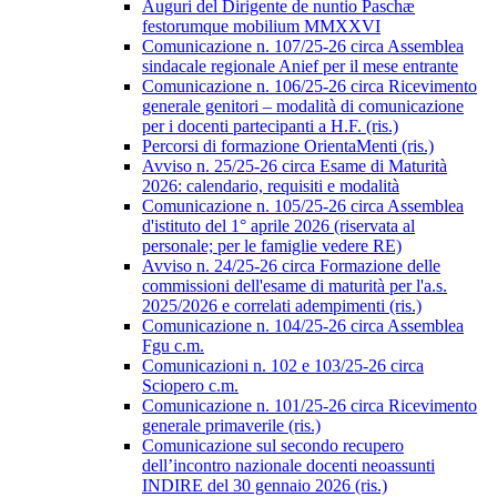
Auguri del Dirigente de nuntio Paschæ
festorumque mobilium MMXXVI
Comunicazione n. 107/25-26 circa Assemblea
sindacale regionale Anief per il mese entrante
Comunicazione n. 106/25-26 circa Ricevimento
generale genitori – modalità di comunicazione
per i docenti partecipanti a H.F. (ris.)
Percorsi di formazione OrientaMenti (ris.)
Avviso n. 25/25-26 circa Esame di Maturità
2026: calendario, requisiti e modalità
Comunicazione n. 105/25-26 circa Assemblea
d'istituto del 1° aprile 2026 (riservata al
personale; per le famiglie vedere RE)
Avviso n. 24/25-26 circa Formazione delle
commissioni dell'esame di maturità per l'a.s.
2025/2026 e correlati adempimenti (ris.)
Comunicazione n. 104/25-26 circa Assemblea
Fgu c.m.
Comunicazioni n. 102 e 103/25-26 circa
Sciopero c.m.
Comunicazione n. 101/25-26 circa Ricevimento
generale primaverile (ris.)
Comunicazione sul secondo recupero
dell’incontro nazionale docenti neoassunti
INDIRE del 30 gennaio 2026 (ris.)