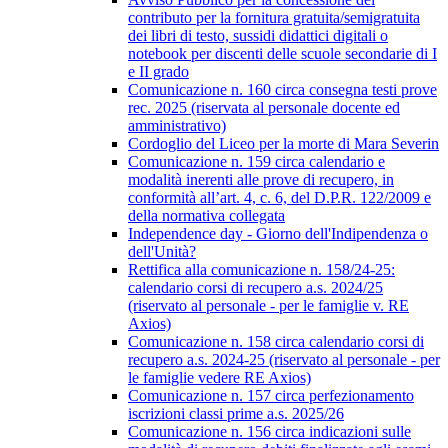
contributo per la fornitura gratuita/semigratuita
dei libri di testo, sussidi didattici digitali o
notebook per discenti delle scuole secondarie di I
e II grado
Comunicazione n. 160 circa consegna testi prove
rec. 2025 (riservata al personale docente ed
amministrativo)
Cordoglio del Liceo per la morte di Mara Severin
Comunicazione n. 159 circa calendario e
modalità inerenti alle prove di recupero, in
conformità all’art. 4, c. 6, del D.P.R. 122/2009 e
della normativa collegata
Independence day - Giorno dell'Indipendenza o
dell'Unità?
Rettifica alla comunicazione n. 158/24-25:
calendario corsi di recupero a.s. 2024/25
(riservato al personale - per le famiglie v. RE
Axios)
Comunicazione n. 158 circa calendario corsi di
recupero a.s. 2024-25 (riservato al personale - per
le famiglie vedere RE Axios)
Comunicazione n. 157 circa perfezionamento
iscrizioni classi prime a.s. 2025/26
Comunicazione n. 156 circa indicazioni sulle