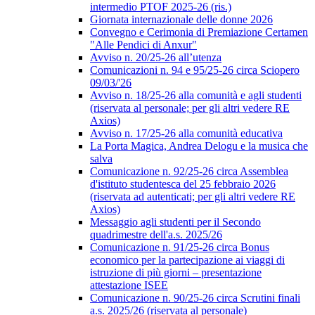
intermedio PTOF 2025-26 (ris.)
Giornata internazionale delle donne 2026
Convegno e Cerimonia di Premiazione Certamen
"Alle Pendici di Anxur"
Avviso n. 20/25-26 all’utenza
Comunicazioni n. 94 e 95/25-26 circa Sciopero
09/03/'26
Avviso n. 18/25-26 alla comunità e agli studenti
(riservata al personale; per gli altri vedere RE
Axios)
Avviso n. 17/25-26 alla comunità educativa
La Porta Magica, Andrea Delogu e la musica che
salva
Comunicazione n. 92/25-26 circa Assemblea
d'istituto studentesca del 25 febbraio 2026
(riservata ad autenticati; per gli altri vedere RE
Axios)
Messaggio agli studenti per il Secondo
quadrimestre dell'a.s. 2025/26
Comunicazione n. 91/25-26 circa Bonus
economico per la partecipazione ai viaggi di
istruzione di più giorni – presentazione
attestazione ISEE
Comunicazione n. 90/25-26 circa Scrutini finali
a.s. 2025/26 (riservata al personale)