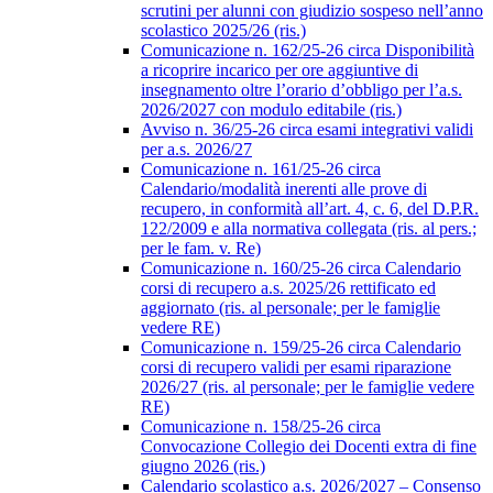
scrutini per alunni con giudizio sospeso nell’anno
scolastico 2025/26 (ris.)
Comunicazione n. 162/25-26 circa Disponibilità
a ricoprire incarico per ore aggiuntive di
insegnamento oltre l’orario d’obbligo per l’a.s.
2026/2027 con modulo editabile (ris.)
Avviso n. 36/25-26 circa esami integrativi validi
per a.s. 2026/27
Comunicazione n. 161/25-26 circa
Calendario/modalità inerenti alle prove di
recupero, in conformità all’art. 4, c. 6, del D.P.R.
122/2009 e alla normativa collegata (ris. al pers.;
per le fam. v. Re)
Comunicazione n. 160/25-26 circa Calendario
corsi di recupero a.s. 2025/26 rettificato ed
aggiornato (ris. al personale; per le famiglie
vedere RE)
Comunicazione n. 159/25-26 circa Calendario
corsi di recupero validi per esami riparazione
2026/27 (ris. al personale; per le famiglie vedere
RE)
Comunicazione n. 158/25-26 circa
Convocazione Collegio dei Docenti extra di fine
giugno 2026 (ris.)
Calendario scolastico a.s. 2026/2027 – Consenso