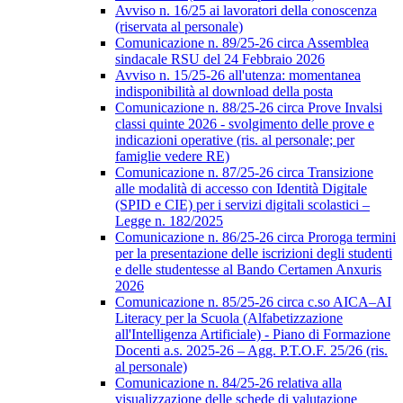
Avviso n. 16/25 ai lavoratori della conoscenza
(riservata al personale)
Comunicazione n. 89/25-26 circa Assemblea
sindacale RSU del 24 Febbraio 2026
Avviso n. 15/25-26 all'utenza: momentanea
indisponibilità al download della posta
Comunicazione n. 88/25-26 circa Prove Invalsi
classi quinte 2026 - svolgimento delle prove e
indicazioni operative (ris. al personale; per
famiglie vedere RE)
Comunicazione n. 87/25-26 circa Transizione
alle modalità di accesso con Identità Digitale
(SPID e CIE) per i servizi digitali scolastici –
Legge n. 182/2025
Comunicazione n. 86/25-26 circa Proroga termini
per la presentazione delle iscrizioni degli studenti
e delle studentesse al Bando Certamen Anxuris
2026
Comunicazione n. 85/25-26 circa c.so AICA–AI
Literacy per la Scuola (Alfabetizzazione
all'Intelligenza Artificiale) - Piano di Formazione
Docenti a.s. 2025-26 – Agg. P.T.O.F. 25/26 (ris.
al personale)
Comunicazione n. 84/25-26 relativa alla
visualizzazione delle schede di valutazione