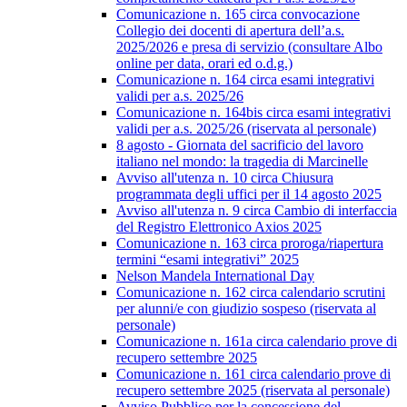
Comunicazione n. 165 circa convocazione
Collegio dei docenti di apertura dell’a.s.
2025/2026 e presa di servizio (consultare Albo
online per data, orari ed o.d.g.)
Comunicazione n. 164 circa esami integrativi
validi per a.s. 2025/26
Comunicazione n. 164bis circa esami integrativi
validi per a.s. 2025/26 (riservata al personale)
8 agosto - Giornata del sacrificio del lavoro
italiano nel mondo: la tragedia di Marcinelle
Avviso all'utenza n. 10 circa Chiusura
programmata degli uffici per il 14 agosto 2025
Avviso all'utenza n. 9 circa Cambio di interfaccia
del Registro Elettronico Axios 2025
Comunicazione n. 163 circa proroga/riapertura
termini “esami integrativi” 2025
Nelson Mandela International Day
Comunicazione n. 162 circa calendario scrutini
per alunni/e con giudizio sospeso (riservata al
personale)
Comunicazione n. 161a circa calendario prove di
recupero settembre 2025
Comunicazione n. 161 circa calendario prove di
recupero settembre 2025 (riservata al personale)
Avviso Pubblico per la concessione del