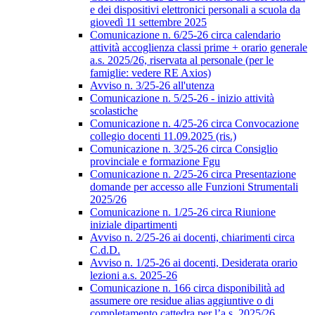
e dei dispositivi elettronici personali a scuola da
giovedì 11 settembre 2025
Comunicazione n. 6/25-26 circa calendario
attività accoglienza classi prime + orario generale
a.s. 2025/26, riservata al personale (per le
famiglie: vedere RE Axios)
Avviso n. 3/25-26 all'utenza
Comunicazione n. 5/25-26 - inizio attività
scolastiche
Comunicazione n. 4/25-26 circa Convocazione
collegio docenti 11.09.2025 (ris.)
Comunicazione n. 3/25-26 circa Consiglio
provinciale e formazione Fgu
Comunicazione n. 2/25-26 circa Presentazione
domande per accesso alle Funzioni Strumentali
2025/26
Comunicazione n. 1/25-26 circa Riunione
iniziale dipartimenti
Avviso n. 2/25-26 ai docenti, chiarimenti circa
C.d.D.
Avviso n. 1/25-26 ai docenti, Desiderata orario
lezioni a.s. 2025-26
Comunicazione n. 166 circa disponibilità ad
assumere ore residue alias aggiuntive o di
completamento cattedra per l’a.s. 2025/26