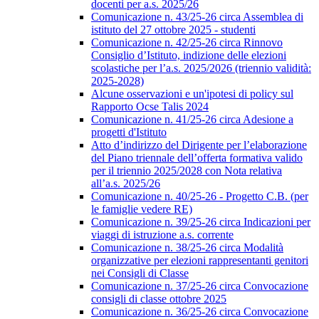
docenti per a.s. 2025/26
Comunicazione n. 43/25-26 circa Assemblea di
istituto del 27 ottobre 2025 - studenti
Comunicazione n. 42/25-26 circa Rinnovo
Consiglio d’Istituto, indizione delle elezioni
scolastiche per l’a.s. 2025/2026 (triennio validità:
2025-2028)
Alcune osservazioni e un'ipotesi di policy sul
Rapporto Ocse Talis 2024
Comunicazione n. 41/25-26 circa Adesione a
progetti d'Istituto
Atto d’indirizzo del Dirigente per l’elaborazione
del Piano triennale dell’offerta formativa valido
per il triennio 2025/2028 con Nota relativa
all’a.s. 2025/26
Comunicazione n. 40/25-26 - Progetto C.B. (per
le famiglie vedere RE)
Comunicazione n. 39/25-26 circa Indicazioni per
viaggi di istruzione a.s. corrente
Comunicazione n. 38/25-26 circa Modalità
organizzative per elezioni rappresentanti genitori
nei Consigli di Classe
Comunicazione n. 37/25-26 circa Convocazione
consigli di classe ottobre 2025
Comunicazione n. 36/25-26 circa Convocazione