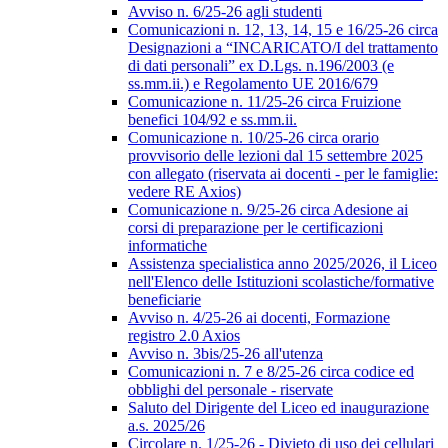
Avviso n. 6/25-26 agli studenti
Comunicazioni n. 12, 13, 14, 15 e 16/25-26 circa
Designazioni a “INCARICATO/I del trattamento
di dati personali” ex D.Lgs. n.196/2003 (e
ss.mm.ii.) e Regolamento UE 2016/679
Comunicazione n. 11/25-26 circa Fruizione
benefici 104/92 e ss.mm.ii.
Comunicazione n. 10/25-26 circa orario
provvisorio delle lezioni dal 15 settembre 2025
con allegato (riservata ai docenti - per le famiglie:
vedere RE Axios)
Comunicazione n. 9/25-26 circa Adesione ai
corsi di preparazione per le certificazioni
informatiche
Assistenza specialistica anno 2025/2026, il Liceo
nell'Elenco delle Istituzioni scolastiche/formative
beneficiarie
Avviso n. 4/25-26 ai docenti, Formazione
registro 2.0 Axios
Avviso n. 3bis/25-26 all'utenza
Comunicazioni n. 7 e 8/25-26 circa codice ed
obblighi del personale - riservate
Saluto del Dirigente del Liceo ed inaugurazione
a.s. 2025/26
Circolare n. 1/25-26 - Divieto di uso dei cellulari