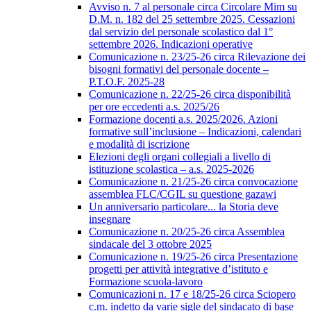
Avviso n. 7 al personale circa Circolare Mim su
D.M. n. 182 del 25 settembre 2025. Cessazioni
dal servizio del personale scolastico dal 1°
settembre 2026. Indicazioni operative
Comunicazione n. 23/25-26 circa Rilevazione dei
bisogni formativi del personale docente –
P.T.O.F. 2025-28
Comunicazione n. 22/25-26 circa disponibilità
per ore eccedenti a.s. 2025/26
Formazione docenti a.s. 2025/2026. Azioni
formative sull’inclusione – Indicazioni, calendari
e modalità di iscrizione
Elezioni degli organi collegiali a livello di
istituzione scolastica – a.s. 2025-2026
Comunicazione n. 21/25-26 circa convocazione
assemblea FLC/CGIL su questione gazawi
Un anniversario particolare... la Storia deve
insegnare
Comunicazione n. 20/25-26 circa Assemblea
sindacale del 3 ottobre 2025
Comunicazione n. 19/25-26 circa Presentazione
progetti per attività integrative d’istituto e
Formazione scuola-lavoro
Comunicazioni n. 17 e 18/25-26 circa Sciopero
c.m. indetto da varie sigle del sindacato di base