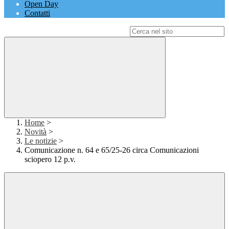
Open Day
Contatti
Campo di ricerca per le pagine del sito
Home
>
Novità
>
Le notizie
>
Comunicazione n. 64 e 65/25-26 circa Comunicazioni
sciopero 12 p.v.