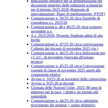
Indicazioni operative per la predisposizione dei
documenti strategici delle istituzioni scolastiche
per il triennio 2025-2028 (Rapporto di
autovalutazione, Piano di miglioramento, PTOF)
Comunicazione n. 50/25-26 circa Sportello di
consulenza a.s. 2025/26
Comunicazioni n. 48 e 49/25-26 circa sciopero
novembre p.v.
A.s. 2025/2026, Progetto Studente-atleta di alto
livello
Comunicazione n. 47/25-26 circa convocazione
Collegio dei docenti di novembre 2025 (ris.)
Comunicazione n. 46/25-26 circa Indicazioni per
i C.d.C. di novembre (riservata all'organo
tecnico)
Comunicazione n. 45/25-26 circa Convocazione
consigli di classe di novembre 2025 aperti alle
componenti elettive
Avviso n. 10/25-26 ai lavoratori della conoscenza
Avviso n. 9/25-26 ai docenti
Giornata delle Nazioni Unite, 2025: 80 anni di
impegno per la pace, i diritti e un mondo più
sostenibile
Comunicazione n. 44/25-26 circa calendario
ricevimento dei genitori + orario definitivo