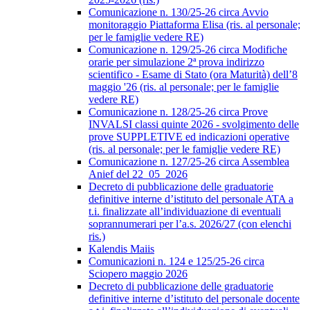
Comunicazione n. 130/25-26 circa Avvio
monitoraggio Piattaforma Elisa (ris. al personale;
per le famiglie vedere RE)
Comunicazione n. 129/25-26 circa Modifiche
orarie per simulazione 2ª prova indirizzo
scientifico - Esame di Stato (ora Maturità) dell’8
maggio '26 (ris. al personale; per le famiglie
vedere RE)
Comunicazione n. 128/25-26 circa Prove
INVALSI classi quinte 2026 - svolgimento delle
prove SUPPLETIVE ed indicazioni operative
(ris. al personale; per le famiglie vedere RE)
Comunicazione n. 127/25-26 circa Assemblea
Anief del 22_05_2026
Decreto di pubblicazione delle graduatorie
definitive interne d’istituto del personale ATA a
t.i. finalizzate all’individuazione di eventuali
soprannumerari per l’a.s. 2026/27 (con elenchi
ris.)
Kalendis Maiis
Comunicazioni n. 124 e 125/25-26 circa
Sciopero maggio 2026
Decreto di pubblicazione delle graduatorie
definitive interne d’istituto del personale docente