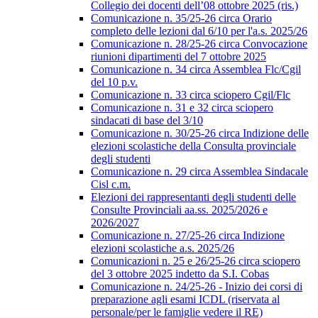
Collegio dei docenti dell’08 ottobre 2025 (ris.)
Comunicazione n. 35/25-26 circa Orario
completo delle lezioni dal 6/10 per l'a.s. 2025/26
Comunicazione n. 28/25-26 circa Convocazione
riunioni dipartimenti del 7 ottobre 2025
Comunicazione n. 34 circa Assemblea Flc/Cgil
del 10 p.v.
Comunicazione n. 33 circa sciopero Cgil/Flc
Comunicazione n. 31 e 32 circa sciopero
sindacati di base del 3/10
Comunicazione n. 30/25-26 circa Indizione delle
elezioni scolastiche della Consulta provinciale
degli studenti
Comunicazione n. 29 circa Assemblea Sindacale
Cisl c.m.
Elezioni dei rappresentanti degli studenti delle
Consulte Provinciali aa.ss. 2025/2026 e
2026/2027
Comunicazione n. 27/25-26 circa Indizione
elezioni scolastiche a.s. 2025/26
Comunicazioni n. 25 e 26/25-26 circa sciopero
del 3 ottobre 2025 indetto da S.I. Cobas
Comunicazione n. 24/25-26 - Inizio dei corsi di
preparazione agli esami ICDL (riservata al
personale/per le famiglie vedere il RE)