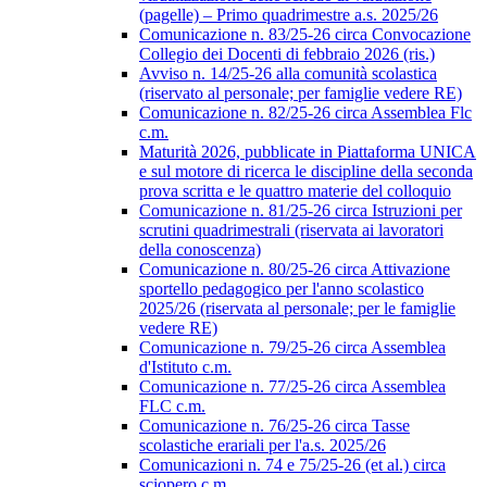
(pagelle) – Primo quadrimestre a.s. 2025/26
Comunicazione n. 83/25-26 circa Convocazione
Collegio dei Docenti di febbraio 2026 (ris.)
Avviso n. 14/25-26 alla comunità scolastica
(riservato al personale; per famiglie vedere RE)
Comunicazione n. 82/25-26 circa Assemblea Flc
c.m.
Maturità 2026, pubblicate in Piattaforma UNICA
e sul motore di ricerca le discipline della seconda
prova scritta e le quattro materie del colloquio
Comunicazione n. 81/25-26 circa Istruzioni per
scrutini quadrimestrali (riservata ai lavoratori
della conoscenza)
Comunicazione n. 80/25-26 circa Attivazione
sportello pedagogico per l'anno scolastico
2025/26 (riservata al personale; per le famiglie
vedere RE)
Comunicazione n. 79/25-26 circa Assemblea
d'Istituto c.m.
Comunicazione n. 77/25-26 circa Assemblea
FLC c.m.
Comunicazione n. 76/25-26 circa Tasse
scolastiche erariali per l'a.s. 2025/26
Comunicazioni n. 74 e 75/25-26 (et al.) circa
sciopero c.m.