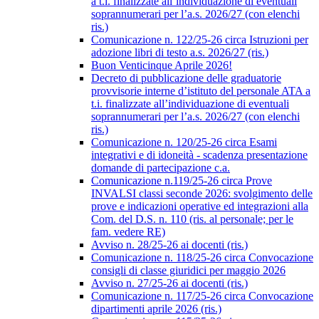
a t.i. finalizzate all’individuazione di eventuali
soprannumerari per l’a.s. 2026/27 (con elenchi
ris.)
Comunicazione n. 122/25-26 circa Istruzioni per
adozione libri di testo a.s. 2026/27 (ris.)
Buon Venticinque Aprile 2026!
Decreto di pubblicazione delle graduatorie
provvisorie interne d’istituto del personale ATA a
t.i. finalizzate all’individuazione di eventuali
soprannumerari per l’a.s. 2026/27 (con elenchi
ris.)
Comunicazione n. 120/25-26 circa Esami
integrativi e di idoneità - scadenza presentazione
domande di partecipazione c.a.
Comunicazione n.119/25-26 circa Prove
INVALSI classi seconde 2026: svolgimento delle
prove e indicazioni operative ed integrazioni alla
Com. del D.S. n. 110 (ris. al personale; per le
fam. vedere RE)
Avviso n. 28/25-26 ai docenti (ris.)
Comunicazione n. 118/25-26 circa Convocazione
consigli di classe giuridici per maggio 2026
Avviso n. 27/25-26 ai docenti (ris.)
Comunicazione n. 117/25-26 circa Convocazione
dipartimenti aprile 2026 (ris.)