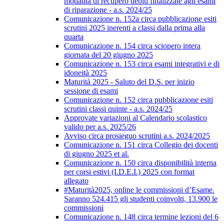
modalità di recupero debiti finalizzate agli esami
di riparazione - a.s. 2024/25
Comunicazione n. 152a circa pubblicazione esiti
scrutini 2025 inerenti a classi dalla prima alla
quarta
Comunicazione n. 154 circa sciopero intera
giornata del 20 giugno 2025
Comunicazione n. 153 circa esami integrativi e di
idoneità 2025
Maturità 2025 - Saluto del D.S. per inizio
sessione di esami
Comunicazione n. 152 circa pubblicazione esiti
scrutini classi quinte - a.s. 2024/25
Approvate variazioni al Calendario scolastico
valido per a.s. 2025/26
Avviso circa prosieguo scrutini a.s. 2024/2025
Comunicazione n. 151 circa Collegio dei docenti
di giugno 2025 et al.
Comunicazione n. 150 circa disponibilità interna
per corsi estivi (I.D.E.I.) 2025 con format
allegato
#Maturità2025, online le commissioni d’Esame.
Saranno 524.415 gli studenti coinvolti, 13.900 le
commissioni
Comunicazione n. 148 circa termine lezioni del 6