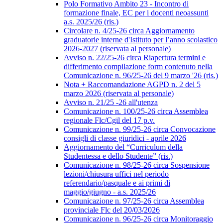
Polo Formativo Ambito 23 - Incontro di
formazione finale, EC per i docenti neoassunti
a.s. 2025/26 (ris.)
Circolare n. 4/25-26 circa Aggiornamento
graduatorie interne d'Istituto per l’anno scolastico
2026-2027 (riservata al personale)
Avviso n. 22/25-26 circa Riapertura termini e
differimento compilazione form contenuto nella
Comunicazione n. 96/25-26 del 9 marzo '26 (ris.)
Nota + Raccomandazione AGPD n. 2 del 5
marzo 2026 (riservata al personale)
Avviso n. 21/25 -26 all'utenza
Comunicazione n. 100/25-26 circa Assemblea
regionale Flc/Cgil del 17 p.v.
Comunicazione n. 99/25-26 circa Convocazione
consigli di classe giuridici - aprile 2026
Aggiornamento del “Curriculum della
Studentessa e dello Studente” (ris.)
Comunicazione n. 98/25-26 circa Sospensione
lezioni/chiusura uffici nel periodo
referendario/pasquale e ai primi di
maggio/giugno - a.s. 2025/26
Comunicazione n. 97/25-26 circa Assemblea
provinciale Flc del 20/03/2026
Comunicazione n. 96/25-26 circa Monitoraggio