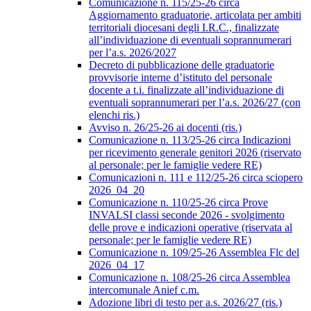
Comunicazione n. 115/25-26 circa
Aggiornamento graduatorie, articolata per ambiti
territoriali diocesani degli I.R.C., finalizzate
all’individuazione di eventuali soprannumerari
per l’a.s. 2026/2027
Decreto di pubblicazione delle graduatorie
provvisorie interne d’istituto del personale
docente a t.i. finalizzate all’individuazione di
eventuali soprannumerari per l’a.s. 2026/27 (con
elenchi ris.)
Avviso n. 26/25-26 ai docenti (ris.)
Comunicazione n. 113/25-26 circa Indicazioni
per ricevimento generale genitori 2026 (riservato
al personale; per le famiglie vedere RE)
Comunicazioni n. 111 e 112/25-26 circa sciopero
2026_04_20
Comunicazione n. 110/25-26 circa Prove
INVALSI classi seconde 2026 - svolgimento
delle prove e indicazioni operative (riservata al
personale; per le famiglie vedere RE)
Comunicazione n. 109/25-26 Assemblea Flc del
2026_04_17
Comunicazione n. 108/25-26 circa Assemblea
intercomunale Anief c.m.
Adozione libri di testo per a.s. 2026/27 (ris.)