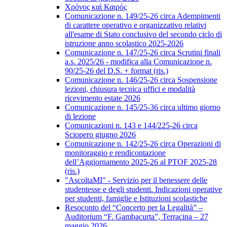
Χρόνος καὶ Καιρός
Comunicazione n. 149/25-26 circa Adempimenti
di carattere operativo e organizzativo relativi
all'esame di Stato conclusivo del secondo ciclo di
istruzione anno scolastico 2025-2026
Comunicazione n. 147/25-26 circa Scrutini finali
a.s. 2025/26 - modifica alla Comunicazione n.
90/25-26 del D.S. + format (ris.)
Comunicazione n. 146/25-26 circa Sospensione
lezioni, chiusura tecnica uffici e modalità
ricevimento estate 2026
Comunicazione n. 145/25-36 circa ultimo giorno
di lezione
Comunicazioni n. 143 e 144/225-26 circa
Sciopero giugno 2026
Comunicazione n. 142/25-26 circa Operazioni di
monitoraggio e rendicontazione
dell’Aggiornamento 2025-26 al PTOF 2025-28
(ris.)
"AscoltaMI" - Servizio per il benessere delle
studentesse e degli studenti. Indicazioni operative
per studenti, famiglie e Istituzioni scolastiche
Resoconto del “Concerto per la Legalità” –
Auditorium “F. Gambacurta”, Terracina – 27
maggio 2026