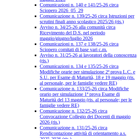
Comunicazioni n. 140 e 141/25-26 circa
Sciopero 2026_05_29
Comunicazione n. 139/25-26 circa Istruzioni per
scrutini finali anno scolastico 2025/26 (ris.)
Avviso n. 34/25-26 alla comunità circa
Ricevimento del D.S. nel periodo
maggio/giugno/luglio 2026
Comunicazioni n. 137 e 138/25-26 circa
Sciopero comitati di base vari c.m.
Avviso n. 31/25-26 ai lavoratori della conoscenza
(ris.)
Comunicazioni n. 134 e 135/25-26 circa
Modifiche orarie per simulazione 2ª prova L.C. e
S.U. per Esame di Maturità, 18 e 19 maggio (ris.
al personale, per le famiglie vedere RE)
Comunicazione n. 133/25-26 circa Modifiche
orario per simulazione 1ª prova Esame di
Maturità del 13 maggio (ris. al personale; per le
famiglie vedere RE)
Comunicazione n. 132/25-26 circa
Convocazione Collegio dei Docenti di maggio
2026 (ris.)
Comunicazione n. 131/25-26 circa
Rendicontazione attività di orientamento a.s.
2025-2026 (ris.)