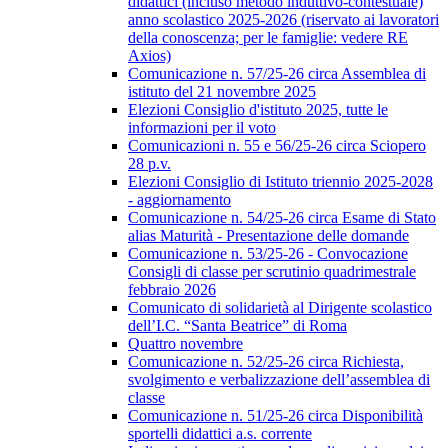
didattici (incluso metodo induttivo-contestuale)
anno scolastico 2025-2026 (riservato ai lavoratori
della conoscenza; per le famiglie: vedere RE
Axios)
Comunicazione n. 57/25-26 circa Assemblea di
istituto del 21 novembre 2025
Elezioni Consiglio d'istituto 2025, tutte le
informazioni per il voto
Comunicazioni n. 55 e 56/25-26 circa Sciopero
28 p.v.
Elezioni Consiglio di Istituto triennio 2025-2028
- aggiornamento
Comunicazione n. 54/25-26 circa Esame di Stato
alias Maturità - Presentazione delle domande
Comunicazione n. 53/25-26 - Convocazione
Consigli di classe per scrutinio quadrimestrale
febbraio 2026
Comunicato di solidarietà al Dirigente scolastico
dell’I.C. “Santa Beatrice” di Roma
Quattro novembre
Comunicazione n. 52/25-26 circa Richiesta,
svolgimento e verbalizzazione dell’assemblea di
classe
Comunicazione n. 51/25-26 circa Disponibilità
sportelli didattici a.s. corrente