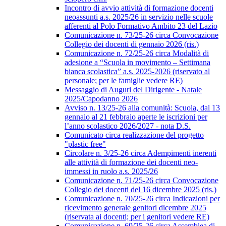
Incontro di avvio attività di formazione docenti
neoassunti a.s. 2025/26 in servizio nelle scuole
afferenti al Polo Formativo Ambito 23 del Lazio
Comunicazione n. 73/25-26 circa Convocazione
Collegio dei docenti di gennaio 2026 (ris.)
Comunicazione n. 72/25-26 circa Modalità di
adesione a “Scuola in movimento – Settimana
bianca scolastica” a.s. 2025-2026 (riservato al
personale; per le famiglie vedere RE)
Messaggio di Auguri del Dirigente - Natale
2025/Capodanno 2026
Avviso n. 13/25-26 alla comunità: Scuola, dal 13
gennaio al 21 febbraio aperte le iscrizioni per
l’anno scolastico 2026/2027 - nota D.S.
Comunicato circa realizzazione del progetto
"plastic free"
Circolare n. 3/25-26 circa Adempimenti inerenti
alle attività di formazione dei docenti neo-
immessi in ruolo a.s. 2025/26
Comunicazione n. 71/25-26 circa Convocazione
Collegio dei docenti del 16 dicembre 2025 (ris.)
Comunicazione n. 70/25-26 circa Indicazioni per
ricevimento generale genitori dicembre 2025
(riservata ai docenti; per i genitori vedere RE)
Comunicazione n. 69/25-26 circa Assemblea di