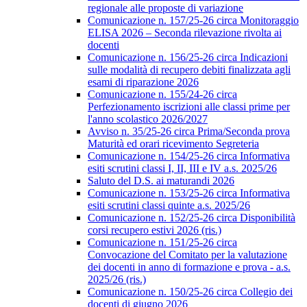
regionale alle proposte di variazione
Comunicazione n. 157/25-26 circa Monitoraggio
ELISA 2026 – Seconda rilevazione rivolta ai
docenti
Comunicazione n. 156/25-26 circa Indicazioni
sulle modalità di recupero debiti finalizzata agli
esami di riparazione 2026
Comunicazione n. 155/24-26 circa
Perfezionamento iscrizioni alle classi prime per
l'anno scolastico 2026/2027
Avviso n. 35/25-26 circa Prima/Seconda prova
Maturità ed orari ricevimento Segreteria
Comunicazione n. 154/25-26 circa Informativa
esiti scrutini classi I, II, III e IV a.s. 2025/26
Saluto del D.S. ai maturandi 2026
Comunicazione n. 153/25-26 circa Informativa
esiti scrutini classi quinte a.s. 2025/26
Comunicazione n. 152/25-26 circa Disponibilità
corsi recupero estivi 2026 (ris.)
Comunicazione n. 151/25-26 circa
Convocazione del Comitato per la valutazione
dei docenti in anno di formazione e prova - a.s.
2025/26 (ris.)
Comunicazione n. 150/25-26 circa Collegio dei
docenti di giugno 2026