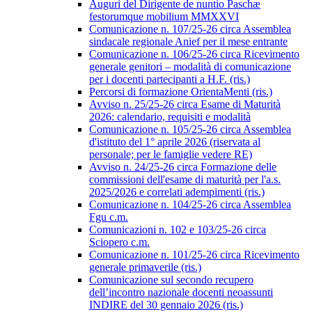
Auguri del Dirigente de nuntio Paschæ
festorumque mobilium MMXXVI
Comunicazione n. 107/25-26 circa Assemblea
sindacale regionale Anief per il mese entrante
Comunicazione n. 106/25-26 circa Ricevimento
generale genitori – modalità di comunicazione
per i docenti partecipanti a H.F. (ris.)
Percorsi di formazione OrientaMenti (ris.)
Avviso n. 25/25-26 circa Esame di Maturità
2026: calendario, requisiti e modalità
Comunicazione n. 105/25-26 circa Assemblea
d'istituto del 1° aprile 2026 (riservata al
personale; per le famiglie vedere RE)
Avviso n. 24/25-26 circa Formazione delle
commissioni dell'esame di maturità per l'a.s.
2025/2026 e correlati adempimenti (ris.)
Comunicazione n. 104/25-26 circa Assemblea
Fgu c.m.
Comunicazioni n. 102 e 103/25-26 circa
Sciopero c.m.
Comunicazione n. 101/25-26 circa Ricevimento
generale primaverile (ris.)
Comunicazione sul secondo recupero
dell’incontro nazionale docenti neoassunti
INDIRE del 30 gennaio 2026 (ris.)