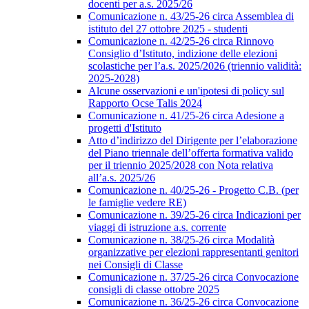
docenti per a.s. 2025/26
Comunicazione n. 43/25-26 circa Assemblea di
istituto del 27 ottobre 2025 - studenti
Comunicazione n. 42/25-26 circa Rinnovo
Consiglio d’Istituto, indizione delle elezioni
scolastiche per l’a.s. 2025/2026 (triennio validità:
2025-2028)
Alcune osservazioni e un'ipotesi di policy sul
Rapporto Ocse Talis 2024
Comunicazione n. 41/25-26 circa Adesione a
progetti d'Istituto
Atto d’indirizzo del Dirigente per l’elaborazione
del Piano triennale dell’offerta formativa valido
per il triennio 2025/2028 con Nota relativa
all’a.s. 2025/26
Comunicazione n. 40/25-26 - Progetto C.B. (per
le famiglie vedere RE)
Comunicazione n. 39/25-26 circa Indicazioni per
viaggi di istruzione a.s. corrente
Comunicazione n. 38/25-26 circa Modalità
organizzative per elezioni rappresentanti genitori
nei Consigli di Classe
Comunicazione n. 37/25-26 circa Convocazione
consigli di classe ottobre 2025
Comunicazione n. 36/25-26 circa Convocazione