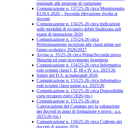
regionale alle proposte di variazione
Comunicazione n. 157/25-26 circa Monitoraggio
ELISA 2026 – Seconda rilevazione rivolta ai
docenti
Comunicazione n. 156/25-26 circa Indicazioni
sulle modalità di recupero debiti finalizzata agli
esami di riparazione 2026
Comunicazione n. 155/24-26 circa
Perfezionamento iscrizioni alle classi prime per
l'anno scolastico 2026/2027
Avviso n. 35/25-26 circa Prima/Seconda prova
Maturità ed orari ricevimento Segreteria
Comunicazione n. 154/25-26 circa Informativa
esiti scrutini classi I, II, III e IV a.s. 2025/26
Saluto del D.S. ai maturandi 2026
Comunicazione n. 153/25-26 circa Informativa
esiti scrutini classi quinte a.s. 2025/26
Comunicazione n. 152/25-26 circa Disponibilità
corsi recupero estivi 2026 (ris.)
Comunicazione n. 151/25-26 circa
Convocazione del Comitato per la valutazione
dei docenti in anno di formazione e prova - a.s.
2025/26 (ris.)
Comunicazione n. 150/25-26 circa Collegio dei
docenti di giugno 2026