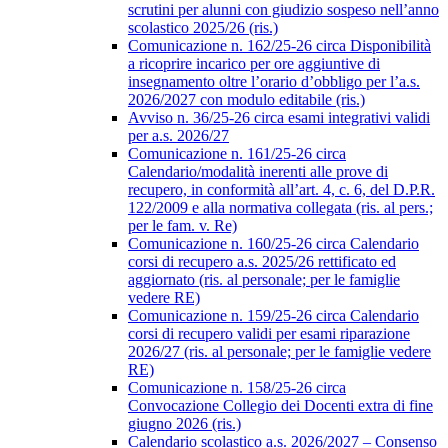
scrutini per alunni con giudizio sospeso nell’anno
scolastico 2025/26 (ris.)
Comunicazione n. 162/25-26 circa Disponibilità
a ricoprire incarico per ore aggiuntive di
insegnamento oltre l’orario d’obbligo per l’a.s.
2026/2027 con modulo editabile (ris.)
Avviso n. 36/25-26 circa esami integrativi validi
per a.s. 2026/27
Comunicazione n. 161/25-26 circa
Calendario/modalità inerenti alle prove di
recupero, in conformità all’art. 4, c. 6, del D.P.R.
122/2009 e alla normativa collegata (ris. al pers.;
per le fam. v. Re)
Comunicazione n. 160/25-26 circa Calendario
corsi di recupero a.s. 2025/26 rettificato ed
aggiornato (ris. al personale; per le famiglie
vedere RE)
Comunicazione n. 159/25-26 circa Calendario
corsi di recupero validi per esami riparazione
2026/27 (ris. al personale; per le famiglie vedere
RE)
Comunicazione n. 158/25-26 circa
Convocazione Collegio dei Docenti extra di fine
giugno 2026 (ris.)
Calendario scolastico a.s. 2026/2027 – Consenso