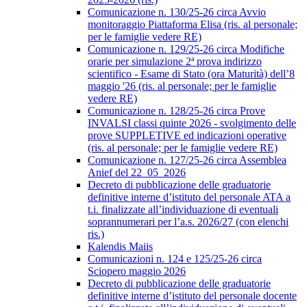
Comunicazione n. 130/25-26 circa Avvio
monitoraggio Piattaforma Elisa (ris. al personale;
per le famiglie vedere RE)
Comunicazione n. 129/25-26 circa Modifiche
orarie per simulazione 2ª prova indirizzo
scientifico - Esame di Stato (ora Maturità) dell’8
maggio '26 (ris. al personale; per le famiglie
vedere RE)
Comunicazione n. 128/25-26 circa Prove
INVALSI classi quinte 2026 - svolgimento delle
prove SUPPLETIVE ed indicazioni operative
(ris. al personale; per le famiglie vedere RE)
Comunicazione n. 127/25-26 circa Assemblea
Anief del 22_05_2026
Decreto di pubblicazione delle graduatorie
definitive interne d’istituto del personale ATA a
t.i. finalizzate all’individuazione di eventuali
soprannumerari per l’a.s. 2026/27 (con elenchi
ris.)
Kalendis Maiis
Comunicazioni n. 124 e 125/25-26 circa
Sciopero maggio 2026
Decreto di pubblicazione delle graduatorie
definitive interne d’istituto del personale docente