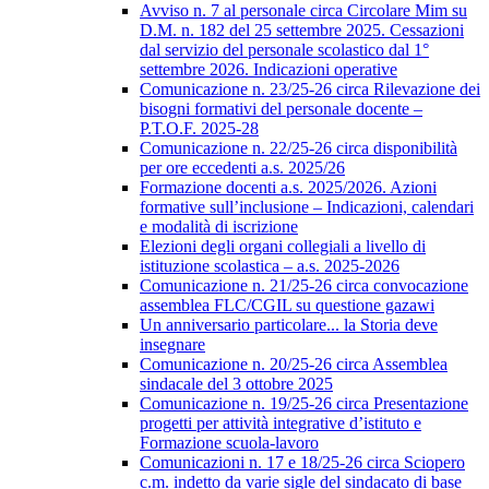
Avviso n. 7 al personale circa Circolare Mim su
D.M. n. 182 del 25 settembre 2025. Cessazioni
dal servizio del personale scolastico dal 1°
settembre 2026. Indicazioni operative
Comunicazione n. 23/25-26 circa Rilevazione dei
bisogni formativi del personale docente –
P.T.O.F. 2025-28
Comunicazione n. 22/25-26 circa disponibilità
per ore eccedenti a.s. 2025/26
Formazione docenti a.s. 2025/2026. Azioni
formative sull’inclusione – Indicazioni, calendari
e modalità di iscrizione
Elezioni degli organi collegiali a livello di
istituzione scolastica – a.s. 2025-2026
Comunicazione n. 21/25-26 circa convocazione
assemblea FLC/CGIL su questione gazawi
Un anniversario particolare... la Storia deve
insegnare
Comunicazione n. 20/25-26 circa Assemblea
sindacale del 3 ottobre 2025
Comunicazione n. 19/25-26 circa Presentazione
progetti per attività integrative d’istituto e
Formazione scuola-lavoro
Comunicazioni n. 17 e 18/25-26 circa Sciopero
c.m. indetto da varie sigle del sindacato di base