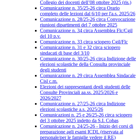
Collegio dei docenti dell’08 ottobre 2025 (ris.)
Comunicazione n. 35/25-26 circa Orario
completo delle lezioni dal 6/10 per l'a.s. 2025/26
Comunicazione n. 28/25-26 circa Convocazione
riunioni dipartimenti del 7 ottobre 2025
Comunicazione n. 34 circa Assemblea Flc/Cgil
del 10 p.v.
Comunicazione n. 33 circa sciopero Cgil/Flc
Comunicazione n. 31 e 32 circa sciopero
sindacati di base del 3/10
Comunicazione n. 30/25-26 circa Indizione delle
elezioni scolastiche della Consulta provinciale
degli studenti
Comunicazione n. 29 circa Assemblea Sindacale
Cisl c.m.
Elezioni dei rappresentanti degli studenti delle
Consulte Provinciali aa.ss. 2025/2026 e
2026/2027
Comunicazione n. 27/25-26 circa Indizione
elezioni scolastiche a.s. 2025/26
Comunicazioni n. 25 e 26/25-26 circa sciopero
del 3 ottobre 2025 indetto da S.I. Cobas
Comunicazione n. 24/25-26 - Inizio dei corsi di
preparazione agli esami ICDL (riservata al
personale/per le famiglie vedere il RE)