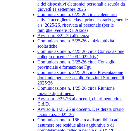
e dei dispositivi elettronici personali a scuola da
giovedì 11 settembre 2025
Comunicazione n. 6/25-26 circa calendario
attività accoglienza classi prime + orario generale
a.s. 2025/26, riservata al personale (per le
famiglie: vedere RE Axios)
Avviso n. 3/25-26 all'utenza
Comunicazione n. 5/25-26 - inizio attività
scolastiche
Comunicazione n. 4/25-26 circa Convocazione
collegio docenti 11.09.2025 (ris.)
Comunicazione n. 3/25-26 circa Consiglio
provinciale e formazione Fgu
Comunicazione n. 2/25-26 circa Presentazione
domande per accesso alle Funzioni Strumentali
2025/26
Comunicazione n. 1/25-26 circa Riunione
iniziale dipartimenti
Avviso n. 2/25-26 ai docenti, chiarimenti circa
C.d.D.
Avviso n. 1/25-26 ai docenti, Desiderata orario
lezioni a.s. 2025-26
Comunicazione n. 166 circa disponibilità ad
assumere ore residue alias aggiuntive o di
completamento cattedra per l’a.s. 2025/26