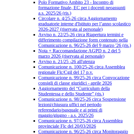
Polo Formativo Ambito 23 - Incontro di
formazione finale, EC per i docenti neoassunti
a.s. 2025/26 (ris.)
Circolare n. 4/25-26 circa Aggiornamento
graduatorie interne d'Istituto per l’anno scolastico
2026-2027 (riservata al personale)
Avviso n. 22/25-26 circa Riapertura termini e
differimento compilazione form contenuto nella
Comunicazione n. 96/25-26 del 9 marzo '26 (ris.)
Nota + Raccomandazione AGPD n. 2 del 5
marzo 2026 (riservata al personale)
Avviso n. 21/25 -26 all'utenza
Comunicazione n. 100/25-26 circa Assemblea
regionale Flc/Cgil del 17 p.v.
Comunicazione n. 99/25-26 circa Convocazione
consigli di classe giuridici - aprile 2026
Aggiornamento del “Curriculum della
Studentessa e dello Studente” (ris.)
Comunicazione n. 98/25-26 circa Sospensione
lezioni/chiusura uffici nel periodo
referendario/pasquale e ai primi di
maggio/giugno - a.s. 2025/26
Comunicazione n. 97/25-26 circa Assemblea
provinciale Flc del 20/03/2026
Comunicazione n. 96/25-26 circa Monitoraggio