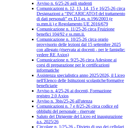
Avviso n. 6/25-26 agli studenti
Comunicazioni n. 12, 13, 14, 15 e 16/25-26 circa
Designazioni a “INCARICATO/I del trattamento
di dati personali” ex D.Lgs. n.196/2003 (e
ss.mm.ii.) e Regolamento UE 2016/679
Comunicazione n. 11/25-26 circa Fruizione
benefici 104/92 e ss.mm.ii.
Comunicazione n. 10/25-26 circa orario
provvisorio delle lezioni dal 15 settembre 2025
con allegato (riservata ai docenti - per le famiglie:
vedere RE Axios)
Comunicazione n. 9/25-26 circa Adesione ai
corsi di preparazione per le certificazioni
informatiche
Assistenza specialistica anno 2025/2026, il Liceo
nell'Elenco delle Istituzioni scolastiche/formative
beneficiarie
Avviso n. 4/25-26 ai docenti, Formazione
registro 2.0 Axios
Avviso n. 3bis/25-26 all'utenza
Comunicazioni n. 7 e 8/25-26 circa codice ed
obblighi del personale - riservate
Saluto del Dirigente del Liceo ed inaugurazione
a.s. 2025/26
Circolare n. 1/25-26 - Divieto di uso dei cellulari