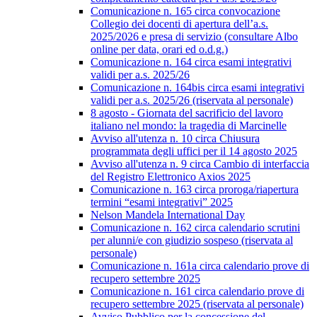
Comunicazione n. 165 circa convocazione
Collegio dei docenti di apertura dell’a.s.
2025/2026 e presa di servizio (consultare Albo
online per data, orari ed o.d.g.)
Comunicazione n. 164 circa esami integrativi
validi per a.s. 2025/26
Comunicazione n. 164bis circa esami integrativi
validi per a.s. 2025/26 (riservata al personale)
8 agosto - Giornata del sacrificio del lavoro
italiano nel mondo: la tragedia di Marcinelle
Avviso all'utenza n. 10 circa Chiusura
programmata degli uffici per il 14 agosto 2025
Avviso all'utenza n. 9 circa Cambio di interfaccia
del Registro Elettronico Axios 2025
Comunicazione n. 163 circa proroga/riapertura
termini “esami integrativi” 2025
Nelson Mandela International Day
Comunicazione n. 162 circa calendario scrutini
per alunni/e con giudizio sospeso (riservata al
personale)
Comunicazione n. 161a circa calendario prove di
recupero settembre 2025
Comunicazione n. 161 circa calendario prove di
recupero settembre 2025 (riservata al personale)
Avviso Pubblico per la concessione del