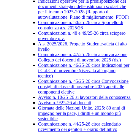
Indicazioni operative per la predisposizione dei
documenti strategici delle istituzioni scolastiche
per il triennio 2025-2028 (Rapporto di
autovalutazione, Piano di miglioramento, PTOF)
Comunicazione n. 50/25-26 circa Sportello di
consulenza a.s. 2025/26
Comunicazioni n. 48 e 49/25-26 circa sciopero
novembre p.v.
A.s. 2025/2026, Progetto Studente-atleta di alto
livello
Comunicazione n. 47/25-26 circa convocazione
Collegio dei docenti di novembre 2025 (ris.)
Comunicazione n. 46/25-26 circa Indicazioni per
i C.d.C. di novembre (riservata all'organo
tecnico)
Comunicazione n. 45/25-26 circa Convocazione
consigli di classe di novembre 2025 aperti alle
componenti elettive
Avviso n. 10/25-26 ai lavoratori della conoscenza
Avviso n. 9/25-26 ai docenti
Giornata delle Nazioni Unite, 2025: 80 anni di
impegno per la pace, i diritti e un mondo più
sostenibile
Comunicazione n. 44/25-26 circa calendario
ricevimento dei genitori + orario definitivo