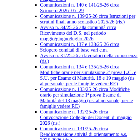
Comunicazioni n. 140 e 141/25-26 circa
Sciopero 2026_05_29
Comunicazione n. 139/25-26 circa Istruzioni per
scrutini finali anno scolastico 2025/26 (ris.)
Avviso n. 34/25-26 alla comunità circa
Ricevimento del D.S. nel periodo
maggio/giugno/luglio 2026
Comunicazioni n. 137 e 138/25-26 circa
Sciopero comitati di base vari c.m.
Avviso n. 31/25-26 ai lavoratori della conoscenza
(ris.)
Comunicazioni n. 134 e 135/25-26 circa
Modifiche orarie per simulazione 2ª prova L.C. e
S.U. per Esame di Maturità, 18 e 19 maggio (ris.
al personale, per le famiglie vedere RE)
Comunicazione n. 133/25-26 circa Modifiche
orario per simulazione 1ª prova Esame di
Maturità del 13 maggio (ris. al personale; per le
famiglie vedere RE)
Comunicazione n. 132/25-26 circa
Convocazione Collegio dei Docenti di maggio
2026 (ris.)
Comunicazione n. 131/25-26 circa
Rendicontazione attività di orientamento a.s.
2025-2026 (ris.)