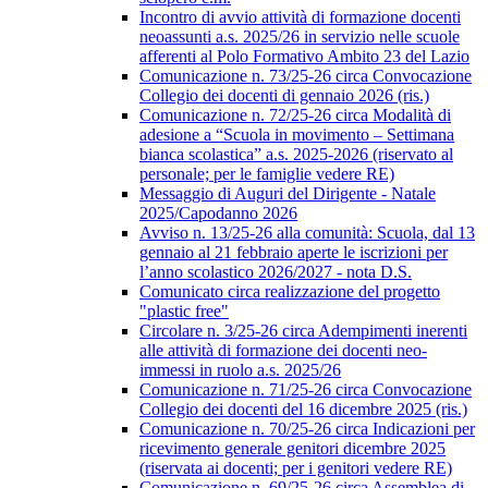
Incontro di avvio attività di formazione docenti
neoassunti a.s. 2025/26 in servizio nelle scuole
afferenti al Polo Formativo Ambito 23 del Lazio
Comunicazione n. 73/25-26 circa Convocazione
Collegio dei docenti di gennaio 2026 (ris.)
Comunicazione n. 72/25-26 circa Modalità di
adesione a “Scuola in movimento – Settimana
bianca scolastica” a.s. 2025-2026 (riservato al
personale; per le famiglie vedere RE)
Messaggio di Auguri del Dirigente - Natale
2025/Capodanno 2026
Avviso n. 13/25-26 alla comunità: Scuola, dal 13
gennaio al 21 febbraio aperte le iscrizioni per
l’anno scolastico 2026/2027 - nota D.S.
Comunicato circa realizzazione del progetto
"plastic free"
Circolare n. 3/25-26 circa Adempimenti inerenti
alle attività di formazione dei docenti neo-
immessi in ruolo a.s. 2025/26
Comunicazione n. 71/25-26 circa Convocazione
Collegio dei docenti del 16 dicembre 2025 (ris.)
Comunicazione n. 70/25-26 circa Indicazioni per
ricevimento generale genitori dicembre 2025
(riservata ai docenti; per i genitori vedere RE)
Comunicazione n. 69/25-26 circa Assemblea di