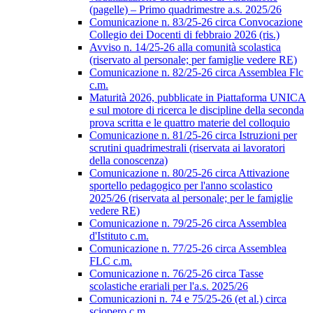
(pagelle) – Primo quadrimestre a.s. 2025/26
Comunicazione n. 83/25-26 circa Convocazione
Collegio dei Docenti di febbraio 2026 (ris.)
Avviso n. 14/25-26 alla comunità scolastica
(riservato al personale; per famiglie vedere RE)
Comunicazione n. 82/25-26 circa Assemblea Flc
c.m.
Maturità 2026, pubblicate in Piattaforma UNICA
e sul motore di ricerca le discipline della seconda
prova scritta e le quattro materie del colloquio
Comunicazione n. 81/25-26 circa Istruzioni per
scrutini quadrimestrali (riservata ai lavoratori
della conoscenza)
Comunicazione n. 80/25-26 circa Attivazione
sportello pedagogico per l'anno scolastico
2025/26 (riservata al personale; per le famiglie
vedere RE)
Comunicazione n. 79/25-26 circa Assemblea
d'Istituto c.m.
Comunicazione n. 77/25-26 circa Assemblea
FLC c.m.
Comunicazione n. 76/25-26 circa Tasse
scolastiche erariali per l'a.s. 2025/26
Comunicazioni n. 74 e 75/25-26 (et al.) circa
sciopero c.m.