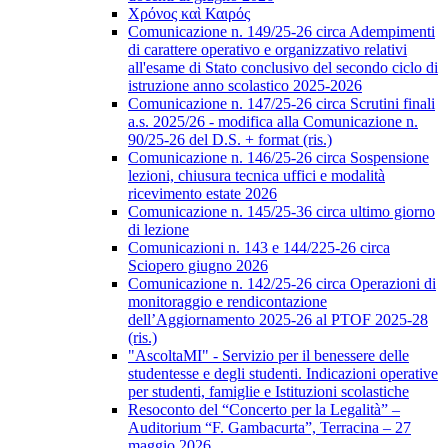
Χρόνος καὶ Καιρός
Comunicazione n. 149/25-26 circa Adempimenti
di carattere operativo e organizzativo relativi
all'esame di Stato conclusivo del secondo ciclo di
istruzione anno scolastico 2025-2026
Comunicazione n. 147/25-26 circa Scrutini finali
a.s. 2025/26 - modifica alla Comunicazione n.
90/25-26 del D.S. + format (ris.)
Comunicazione n. 146/25-26 circa Sospensione
lezioni, chiusura tecnica uffici e modalità
ricevimento estate 2026
Comunicazione n. 145/25-36 circa ultimo giorno
di lezione
Comunicazioni n. 143 e 144/225-26 circa
Sciopero giugno 2026
Comunicazione n. 142/25-26 circa Operazioni di
monitoraggio e rendicontazione
dell’Aggiornamento 2025-26 al PTOF 2025-28
(ris.)
"AscoltaMI" - Servizio per il benessere delle
studentesse e degli studenti. Indicazioni operative
per studenti, famiglie e Istituzioni scolastiche
Resoconto del “Concerto per la Legalità” –
Auditorium “F. Gambacurta”, Terracina – 27
maggio 2026