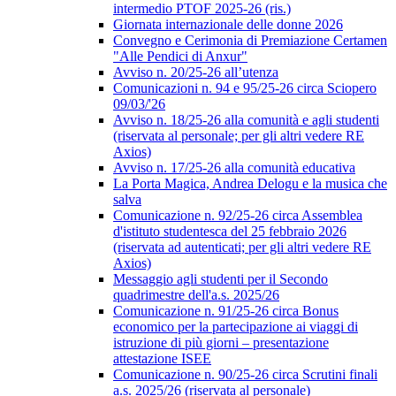
intermedio PTOF 2025-26 (ris.)
Giornata internazionale delle donne 2026
Convegno e Cerimonia di Premiazione Certamen
"Alle Pendici di Anxur"
Avviso n. 20/25-26 all’utenza
Comunicazioni n. 94 e 95/25-26 circa Sciopero
09/03/'26
Avviso n. 18/25-26 alla comunità e agli studenti
(riservata al personale; per gli altri vedere RE
Axios)
Avviso n. 17/25-26 alla comunità educativa
La Porta Magica, Andrea Delogu e la musica che
salva
Comunicazione n. 92/25-26 circa Assemblea
d'istituto studentesca del 25 febbraio 2026
(riservata ad autenticati; per gli altri vedere RE
Axios)
Messaggio agli studenti per il Secondo
quadrimestre dell'a.s. 2025/26
Comunicazione n. 91/25-26 circa Bonus
economico per la partecipazione ai viaggi di
istruzione di più giorni – presentazione
attestazione ISEE
Comunicazione n. 90/25-26 circa Scrutini finali
a.s. 2025/26 (riservata al personale)