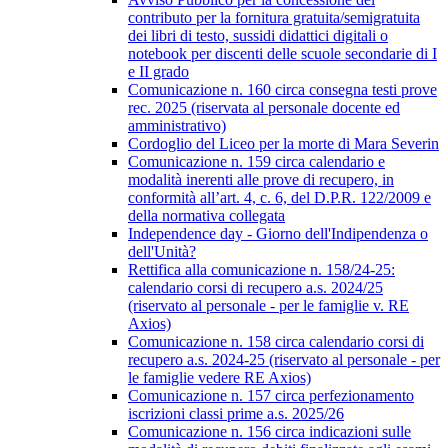
contributo per la fornitura gratuita/semigratuita
dei libri di testo, sussidi didattici digitali o
notebook per discenti delle scuole secondarie di I
e II grado
Comunicazione n. 160 circa consegna testi prove
rec. 2025 (riservata al personale docente ed
amministrativo)
Cordoglio del Liceo per la morte di Mara Severin
Comunicazione n. 159 circa calendario e
modalità inerenti alle prove di recupero, in
conformità all’art. 4, c. 6, del D.P.R. 122/2009 e
della normativa collegata
Independence day - Giorno dell'Indipendenza o
dell'Unità?
Rettifica alla comunicazione n. 158/24-25:
calendario corsi di recupero a.s. 2024/25
(riservato al personale - per le famiglie v. RE
Axios)
Comunicazione n. 158 circa calendario corsi di
recupero a.s. 2024-25 (riservato al personale - per
le famiglie vedere RE Axios)
Comunicazione n. 157 circa perfezionamento
iscrizioni classi prime a.s. 2025/26
Comunicazione n. 156 circa indicazioni sulle