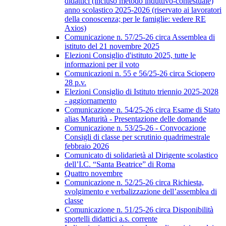
didattici (incluso metodo induttivo-contestuale)
anno scolastico 2025-2026 (riservato ai lavoratori
della conoscenza; per le famiglie: vedere RE
Axios)
Comunicazione n. 57/25-26 circa Assemblea di
istituto del 21 novembre 2025
Elezioni Consiglio d'istituto 2025, tutte le
informazioni per il voto
Comunicazioni n. 55 e 56/25-26 circa Sciopero
28 p.v.
Elezioni Consiglio di Istituto triennio 2025-2028
- aggiornamento
Comunicazione n. 54/25-26 circa Esame di Stato
alias Maturità - Presentazione delle domande
Comunicazione n. 53/25-26 - Convocazione
Consigli di classe per scrutinio quadrimestrale
febbraio 2026
Comunicato di solidarietà al Dirigente scolastico
dell’I.C. “Santa Beatrice” di Roma
Quattro novembre
Comunicazione n. 52/25-26 circa Richiesta,
svolgimento e verbalizzazione dell’assemblea di
classe
Comunicazione n. 51/25-26 circa Disponibilità
sportelli didattici a.s. corrente