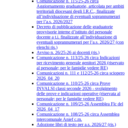
Comunicazione n. 115/25-26 circa
Aggiornamento graduatorie, articolata per ambiti
territoriali diocesani degli I.R.C., finalizzate
all’individuazione di eventuali soprannumerari
per l’a.s. 2026/2027
Decreto di pubblicazione delle graduatorie
provvisorie interne d’istituto del personale
docente a t.i. finalizzate all’individuazione di
eventuali soprannumerari per l’a.s. 2026/27 (con
elenchi ris.)
Avviso n. 26/25-26 ai docenti (ris.)
Comunicazione n. 113/25-26 circa Indicazioni
per ricevimento generale genitori 2026 (riservato
al personale; per le famiglie vedere RE)
Comunicazioni n. 111 e 112/25-26 circa sciopero
2026_04_20
Comunicazione n. 110/25-26 circa Prove
INVALSI classi seconde 2026 - svolgimento
delle prove e indicazioni operative (riservata al
personale; per le famiglie vedere RE)
Comunicazione n. 109/25-26 Assemblea Flc del
2026_04_17
Comunicazione n. 108/25-26 circa Assemblea
intercomunale Anief c.m.
Adozione libri di testo per a.s. 2026/27 (ris.)