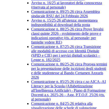
Avviso n. 16/25 ai lavoratori della conoscenza
(riservata al personale)
Comunicazione n. 89/25-26 circa Assemblea
sindacale RSU del 24 Febbraio 2026
Avviso n. 15/25-26 all'utenza: momentanea
indisponibilità al download della posta
Comunicazione n. 88/25-26 circa Prove Invalsi
classi quinte 2026 - svolgimento delle prove e
indicazioni operative (ris. al personale; per
famiglie vedere RE)
Comunicazione n. 87/25-26 circa Transizione
alle modalità di accesso con Identità Digitale
(SPID e CIE) per i servizi digitali scolastici –
Legge n. 182/2025
Comunicazione n. 86/25-26 circa Proroga termini
per la presentazione delle iscrizioni degli studenti
e delle studentesse al Bando Certamen Anxuris
2026
Comunicazione n. 85/25-26 circa c.so AICA–AI
Literacy per la Scuola (Alfabetizzazione
all'Intelligenza Artificiale) - Piano di Formazione
Docenti a.s. 2025-26 – Agg. P.T.O.F. 25/26 (ris.
al personale)
Comunicazione n. 84/25-26 relativa alla
visualizzazione delle schede di valutazione