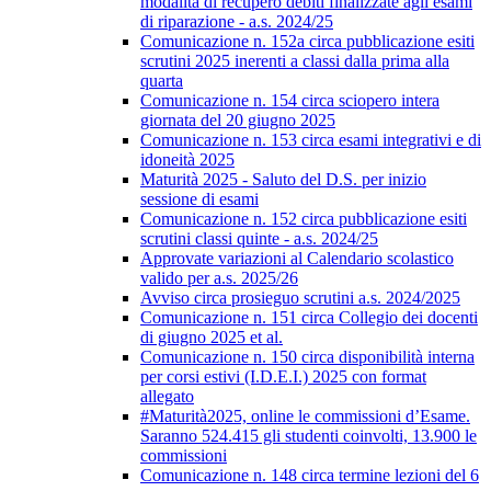
modalità di recupero debiti finalizzate agli esami
di riparazione - a.s. 2024/25
Comunicazione n. 152a circa pubblicazione esiti
scrutini 2025 inerenti a classi dalla prima alla
quarta
Comunicazione n. 154 circa sciopero intera
giornata del 20 giugno 2025
Comunicazione n. 153 circa esami integrativi e di
idoneità 2025
Maturità 2025 - Saluto del D.S. per inizio
sessione di esami
Comunicazione n. 152 circa pubblicazione esiti
scrutini classi quinte - a.s. 2024/25
Approvate variazioni al Calendario scolastico
valido per a.s. 2025/26
Avviso circa prosieguo scrutini a.s. 2024/2025
Comunicazione n. 151 circa Collegio dei docenti
di giugno 2025 et al.
Comunicazione n. 150 circa disponibilità interna
per corsi estivi (I.D.E.I.) 2025 con format
allegato
#Maturità2025, online le commissioni d’Esame.
Saranno 524.415 gli studenti coinvolti, 13.900 le
commissioni
Comunicazione n. 148 circa termine lezioni del 6