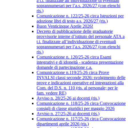
a t.i. finalizzate all’individuazione di eventuali
soprannumerari per l’a.s. 2026/27 (con elenchi
ris.)
Comunicazione n. 122/25-26 circa Istruzioni per
adozione libri di testo a.s. 2026/27 (ris.)
Buon Venticinque Aprile 2026!
Decreto di pubblicazione delle graduatorie
provvisorie interne d’istituto del personale ATA a
t.i. finalizzate all’individuazione di eventuali
soprannumerari per l’a.s. 2026/27 (con elenchi
ris.)
Comunicazione n. 120/25-26 circa Esami
integrativi e di idoneità - scadenza presentazione
domande di partecipazione c.a.
Comunicazione n.119/25-26 circa Prove
INVALSI classi seconde 2026: svolgimento delle
prove e indicazioni operative ed integrazioni alla
Com. del D.S. n. 110 (ris. al personale; per le
fam. vedere RE)
Avviso n. 28/25-26 ai docenti (ris.)
Comunicazione n. 118/25-26 circa Convocazione
consigli di classe giuridici per maggio 2026
Avviso n. 27/25-26 ai docenti (ris.)
Comunicazione n. 117/25-26 circa Convocazione
dipartimenti aprile 2026 (ris.)