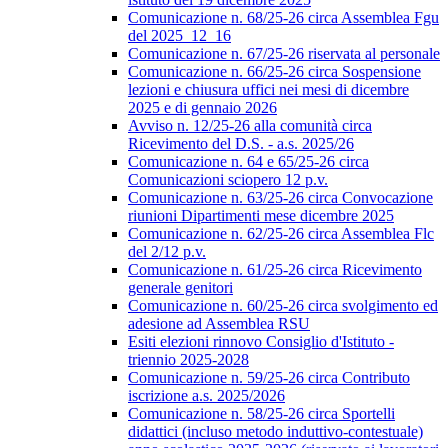
Comunicazione n. 68/25-26 circa Assemblea Fgu
del 2025_12_16
Comunicazione n. 67/25-26 riservata al personale
Comunicazione n. 66/25-26 circa Sospensione
lezioni e chiusura uffici nei mesi di dicembre
2025 e di gennaio 2026
Avviso n. 12/25-26 alla comunità circa
Ricevimento del D.S. - a.s. 2025/26
Comunicazione n. 64 e 65/25-26 circa
Comunicazioni sciopero 12 p.v.
Comunicazione n. 63/25-26 circa Convocazione
riunioni Dipartimenti mese dicembre 2025
Comunicazione n. 62/25-26 circa Assemblea Flc
del 2/12 p.v.
Comunicazione n. 61/25-26 circa Ricevimento
generale genitori
Comunicazione n. 60/25-26 circa svolgimento ed
adesione ad Assemblea RSU
Esiti elezioni rinnovo Consiglio d'Istituto -
triennio 2025-2028
Comunicazione n. 59/25-26 circa Contributo
iscrizione a.s. 2025/2026
Comunicazione n. 58/25-26 circa Sportelli
didattici (incluso metodo induttivo-contestuale)