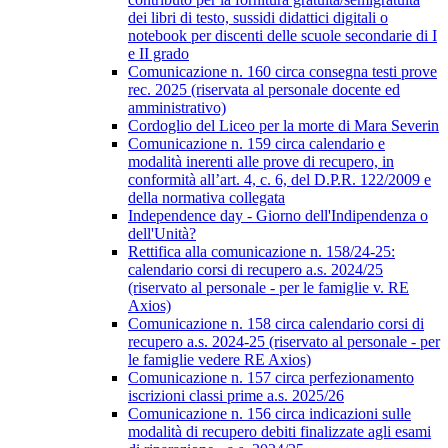
dei libri di testo, sussidi didattici digitali o
notebook per discenti delle scuole secondarie di I
e II grado
Comunicazione n. 160 circa consegna testi prove
rec. 2025 (riservata al personale docente ed
amministrativo)
Cordoglio del Liceo per la morte di Mara Severin
Comunicazione n. 159 circa calendario e
modalità inerenti alle prove di recupero, in
conformità all’art. 4, c. 6, del D.P.R. 122/2009 e
della normativa collegata
Independence day - Giorno dell'Indipendenza o
dell'Unità?
Rettifica alla comunicazione n. 158/24-25:
calendario corsi di recupero a.s. 2024/25
(riservato al personale - per le famiglie v. RE
Axios)
Comunicazione n. 158 circa calendario corsi di
recupero a.s. 2024-25 (riservato al personale - per
le famiglie vedere RE Axios)
Comunicazione n. 157 circa perfezionamento
iscrizioni classi prime a.s. 2025/26
Comunicazione n. 156 circa indicazioni sulle
modalità di recupero debiti finalizzate agli esami