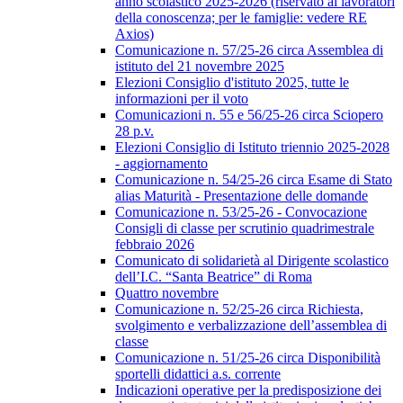
anno scolastico 2025-2026 (riservato ai lavoratori
della conoscenza; per le famiglie: vedere RE
Axios)
Comunicazione n. 57/25-26 circa Assemblea di
istituto del 21 novembre 2025
Elezioni Consiglio d'istituto 2025, tutte le
informazioni per il voto
Comunicazioni n. 55 e 56/25-26 circa Sciopero
28 p.v.
Elezioni Consiglio di Istituto triennio 2025-2028
- aggiornamento
Comunicazione n. 54/25-26 circa Esame di Stato
alias Maturità - Presentazione delle domande
Comunicazione n. 53/25-26 - Convocazione
Consigli di classe per scrutinio quadrimestrale
febbraio 2026
Comunicato di solidarietà al Dirigente scolastico
dell’I.C. “Santa Beatrice” di Roma
Quattro novembre
Comunicazione n. 52/25-26 circa Richiesta,
svolgimento e verbalizzazione dell’assemblea di
classe
Comunicazione n. 51/25-26 circa Disponibilità
sportelli didattici a.s. corrente
Indicazioni operative per la predisposizione dei