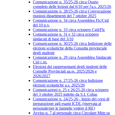
Comunicazione n. 35/25-26 circa Orario
completo delle lezioni dal 6/10 per l'a.s. 2025/26
Comunicazione n. 28/25-26 circa Convocazione
riunioni dipartimenti del 7 ottobre 2025
Comunicazione n. 34 circa Assemblea Flc/Cgil
del 10 p.v.
Comunicazione n. 33 circa sciopero Cgil/Flc
Comunicazione n. 31 e 32 circa sciopero
sindacati di base del 3/10
Comunicazione n. 30/25-26 circa Indizione delle
elezioni scolastiche della Consulta provinciale
degli studenti
Comunicazione n. 29 circa Assemblea Sindacale
Cisl c.m.
Elezioni dei rappresentanti degli studenti delle
Consulte Provinciali aa.ss. 2025/2026 e
2026/2027
Comunicazione n. 27/25-26 circa Indizione
elezioni scolastiche a.s. 2025/26
Comunicazioni n. 25 e 26/25-26 circa sciopero
del 3 ottobre 2025 indetto da S.I. Cobas
Comunicazione n. 24/25-26 - Inizio dei corsi di
preparazione agli esami ICDL (riservata al
personale/per le famiglie vedere il RE)
Avviso n. 7 al personale circa Circolare Mim su