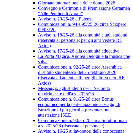
Giornata internazionale delle donne 2026
Convegno e Cerimonia di Premiazione Certamen
"Alle Pendici di Anxur"
Avviso n. 20/25-26 all’utenza
Comunicazioni n. 94 e 95/25-26 circa Sciopero
09/03/'26
Avviso n. 18/25-26 alla comunità e agli studenti
(riservata al personale; per gli altri vedere RE
Axios)
Avviso n. 17/25-26 alla comunità educativa
La Porta Magica, Andrea Delogu e la musica che
salva
Comunicazione n. 92/25-26 circa Assemblea
d'istituto studentesca del 25 febbraio 2026
(riservata ad autenticati; per gli altri vedere RE
Axios)
Messaggio agli studenti per il Secondo
quadrimestre dell'a.s. 2025/26
Comunicazione n. 91/25-26 circa Bonus
economico per la partecipazione ai viaggi di
istruzione di più giorni – presentazione
attestazione ISEE
Comunicazione n. 90/25-26 circa Scrutini finali
a.s. 2025/26 (riservata al personale)
Avviso n. 16/25 ai lavoratori della conoscenza