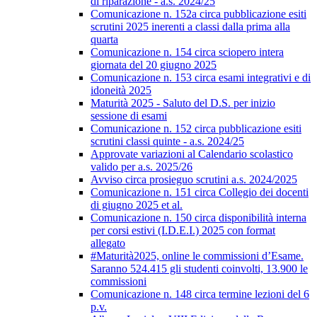
di riparazione - a.s. 2024/25
Comunicazione n. 152a circa pubblicazione esiti
scrutini 2025 inerenti a classi dalla prima alla
quarta
Comunicazione n. 154 circa sciopero intera
giornata del 20 giugno 2025
Comunicazione n. 153 circa esami integrativi e di
idoneità 2025
Maturità 2025 - Saluto del D.S. per inizio
sessione di esami
Comunicazione n. 152 circa pubblicazione esiti
scrutini classi quinte - a.s. 2024/25
Approvate variazioni al Calendario scolastico
valido per a.s. 2025/26
Avviso circa prosieguo scrutini a.s. 2024/2025
Comunicazione n. 151 circa Collegio dei docenti
di giugno 2025 et al.
Comunicazione n. 150 circa disponibilità interna
per corsi estivi (I.D.E.I.) 2025 con format
allegato
#Maturità2025, online le commissioni d’Esame.
Saranno 524.415 gli studenti coinvolti, 13.900 le
commissioni
Comunicazione n. 148 circa termine lezioni del 6
p.v.