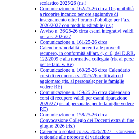
scolastico 2025/26 (ris.)
Comunicazione n. 162/25-26 circa Disponibilità
a ricoprire incarico per ore aggiuntive di
insegnamento oltre l’orario d’obbligo per l’a.s.
2026/2027 con modulo editabile (ris.)
Avviso n. 36/25-26 circa esami integrativi validi
per a.s. 2026/27
Comunicazione n. 161/25-26 circa
Calendario/modalità inerenti alle prove di
recupero, in conformità all’art. 4, c. 6, del D.P.R.
122/2009 e alla normativa collegata (ris. al pers.;
per le fam. v. Re)
Comunicazione n. 160/25-26 circa Calendario
corsi di recupero a.s. 2025/26 rettificato ed
aggiornato (ris. al personale; per le famiglie
vedere RE)
Comunicazione n. 159/25-26 circa Calendario
corsi di recupero validi per esami riparazione
2026/27 (ris. al personale; per le famiglie vedere
RE)
Comunicazione n. 158/25-26 circa
Convocazione Collegio dei Docenti extra di fine
giugno 2026 (ris.)
Calendario scolastico a.s. 2026/2027 – Consenso
regionale alle proposte di variazione