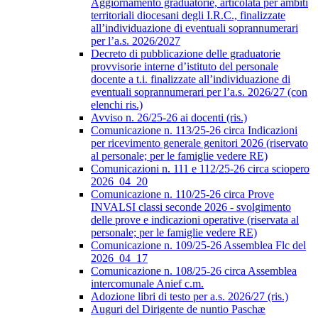
Aggiornamento graduatorie, articolata per ambiti
territoriali diocesani degli I.R.C., finalizzate
all’individuazione di eventuali soprannumerari
per l’a.s. 2026/2027
Decreto di pubblicazione delle graduatorie
provvisorie interne d’istituto del personale
docente a t.i. finalizzate all’individuazione di
eventuali soprannumerari per l’a.s. 2026/27 (con
elenchi ris.)
Avviso n. 26/25-26 ai docenti (ris.)
Comunicazione n. 113/25-26 circa Indicazioni
per ricevimento generale genitori 2026 (riservato
al personale; per le famiglie vedere RE)
Comunicazioni n. 111 e 112/25-26 circa sciopero
2026_04_20
Comunicazione n. 110/25-26 circa Prove
INVALSI classi seconde 2026 - svolgimento
delle prove e indicazioni operative (riservata al
personale; per le famiglie vedere RE)
Comunicazione n. 109/25-26 Assemblea Flc del
2026_04_17
Comunicazione n. 108/25-26 circa Assemblea
intercomunale Anief c.m.
Adozione libri di testo per a.s. 2026/27 (ris.)
Auguri del Dirigente de nuntio Paschæ