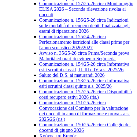
Comunicazione n. 157/25-26 circa Monitoraggio
ELISA 2026 – Seconda rilevazione rivolta ai
docenti
Comunicazione n. 156/25-26 circa Indicazioni
sulle modalità di recupero debiti finalizzata agli
esami di riparazione 2026
Comunicazione n. 155/24-26 circa
Perfezionamento iscrizioni alle classi prime per
l'anno scolastico 2026/2027
Avviso n. 35/25-26 circa Prima/Seconda prova
Maturità ed orari ricevimento Segreteria
Comunicazione n. 154/25-26 circa Informativa
esiti scrutini classi I, II, III e IV a.s. 2025/26
Saluto del D.S. ai maturandi 2026
Comunicazione n. 153/25-26 circa Informativa
esiti scrutini classi quinte a.s. 2025/26
Comunicazione n. 152/25-26 circa Disponibilità
corsi recupero estivi 2026 (ris.)
Comunicazione n. 151/25-26 circa
Convocazione del Comitato per la valutazione
dei docenti in anno di formazione e prova - a.s.
2025/26 (ris.)
Comunicazione n. 150/25-26 circa Collegio dei
docenti di giugno 2026
Χρόνος καὶ Καιρός