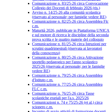
Comunicazione n. 83/25-26 circa Convocazione
Collegio dei Docenti di febbraio 2026 (ris.)
Avviso n. 14/25-26 alla comunità scolastica
(riservato al personale; per famiglie vedere RE)
Comunicazione n. 82/25-26 circa Assemblea Flc
c.m.
Maturità 2026, pubblicate in Piattaforma UNICA
e sul motore di ricerca le discipline della seconda
prova scritta e le quattro materie del colloquio
Comunicazione n. 81/25-26 circa Istruzioni per
scrutini quadrimestrali (riservata ai lavoratori
della conoscenza)
Comunicazione n. 80/25-26 circa Attivazione
sportello pedagogico per l'anno scolastico
2025/26 (riservata al personale; per le famiglie
vedere RE)
Comunicazione n. 79/25-26 circa Assemblea
d'Istituto c.m.
Comunicazione n. 77/25-26 circa Assemblea
FLC c.m.
Comunicazione n. 76/25-26 circa Tasse
scolastiche erariali per l'a.s. 2025/26
Comunicazioni n. 74 e 75/25-26 (et al.) circa
sciopero c.m.
Incontro di avvio attività di formazione docenti