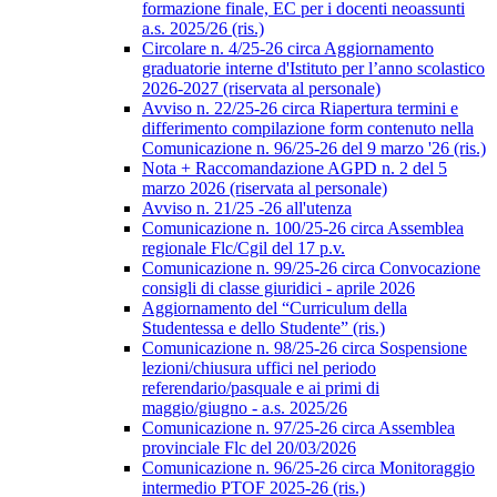
formazione finale, EC per i docenti neoassunti
a.s. 2025/26 (ris.)
Circolare n. 4/25-26 circa Aggiornamento
graduatorie interne d'Istituto per l’anno scolastico
2026-2027 (riservata al personale)
Avviso n. 22/25-26 circa Riapertura termini e
differimento compilazione form contenuto nella
Comunicazione n. 96/25-26 del 9 marzo '26 (ris.)
Nota + Raccomandazione AGPD n. 2 del 5
marzo 2026 (riservata al personale)
Avviso n. 21/25 -26 all'utenza
Comunicazione n. 100/25-26 circa Assemblea
regionale Flc/Cgil del 17 p.v.
Comunicazione n. 99/25-26 circa Convocazione
consigli di classe giuridici - aprile 2026
Aggiornamento del “Curriculum della
Studentessa e dello Studente” (ris.)
Comunicazione n. 98/25-26 circa Sospensione
lezioni/chiusura uffici nel periodo
referendario/pasquale e ai primi di
maggio/giugno - a.s. 2025/26
Comunicazione n. 97/25-26 circa Assemblea
provinciale Flc del 20/03/2026
Comunicazione n. 96/25-26 circa Monitoraggio
intermedio PTOF 2025-26 (ris.)