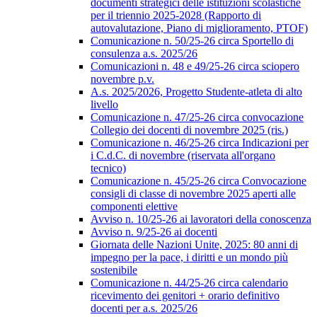
documenti strategici delle istituzioni scolastiche
per il triennio 2025-2028 (Rapporto di
autovalutazione, Piano di miglioramento, PTOF)
Comunicazione n. 50/25-26 circa Sportello di
consulenza a.s. 2025/26
Comunicazioni n. 48 e 49/25-26 circa sciopero
novembre p.v.
A.s. 2025/2026, Progetto Studente-atleta di alto
livello
Comunicazione n. 47/25-26 circa convocazione
Collegio dei docenti di novembre 2025 (ris.)
Comunicazione n. 46/25-26 circa Indicazioni per
i C.d.C. di novembre (riservata all'organo
tecnico)
Comunicazione n. 45/25-26 circa Convocazione
consigli di classe di novembre 2025 aperti alle
componenti elettive
Avviso n. 10/25-26 ai lavoratori della conoscenza
Avviso n. 9/25-26 ai docenti
Giornata delle Nazioni Unite, 2025: 80 anni di
impegno per la pace, i diritti e un mondo più
sostenibile
Comunicazione n. 44/25-26 circa calendario
ricevimento dei genitori + orario definitivo
docenti per a.s. 2025/26