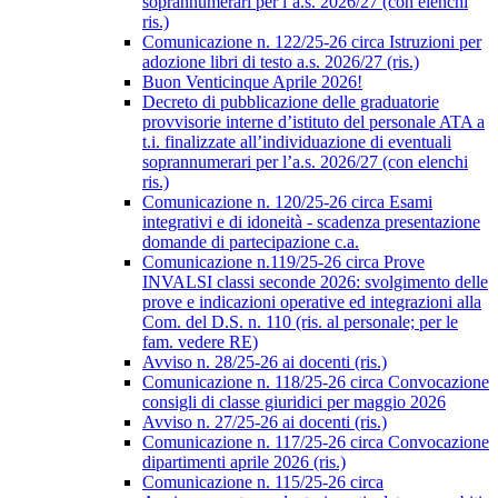
soprannumerari per l’a.s. 2026/27 (con elenchi
ris.)
Comunicazione n. 122/25-26 circa Istruzioni per
adozione libri di testo a.s. 2026/27 (ris.)
Buon Venticinque Aprile 2026!
Decreto di pubblicazione delle graduatorie
provvisorie interne d’istituto del personale ATA a
t.i. finalizzate all’individuazione di eventuali
soprannumerari per l’a.s. 2026/27 (con elenchi
ris.)
Comunicazione n. 120/25-26 circa Esami
integrativi e di idoneità - scadenza presentazione
domande di partecipazione c.a.
Comunicazione n.119/25-26 circa Prove
INVALSI classi seconde 2026: svolgimento delle
prove e indicazioni operative ed integrazioni alla
Com. del D.S. n. 110 (ris. al personale; per le
fam. vedere RE)
Avviso n. 28/25-26 ai docenti (ris.)
Comunicazione n. 118/25-26 circa Convocazione
consigli di classe giuridici per maggio 2026
Avviso n. 27/25-26 ai docenti (ris.)
Comunicazione n. 117/25-26 circa Convocazione
dipartimenti aprile 2026 (ris.)
Comunicazione n. 115/25-26 circa