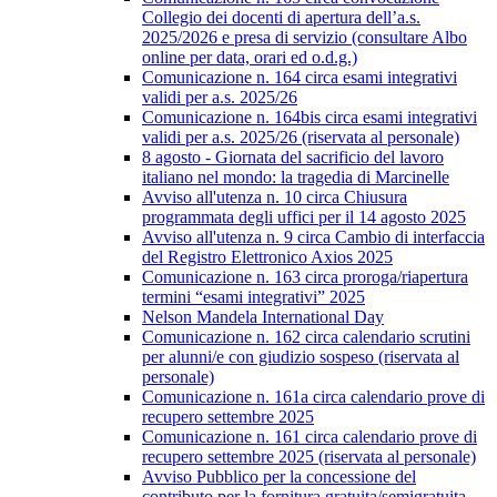
Collegio dei docenti di apertura dell’a.s.
2025/2026 e presa di servizio (consultare Albo
online per data, orari ed o.d.g.)
Comunicazione n. 164 circa esami integrativi
validi per a.s. 2025/26
Comunicazione n. 164bis circa esami integrativi
validi per a.s. 2025/26 (riservata al personale)
8 agosto - Giornata del sacrificio del lavoro
italiano nel mondo: la tragedia di Marcinelle
Avviso all'utenza n. 10 circa Chiusura
programmata degli uffici per il 14 agosto 2025
Avviso all'utenza n. 9 circa Cambio di interfaccia
del Registro Elettronico Axios 2025
Comunicazione n. 163 circa proroga/riapertura
termini “esami integrativi” 2025
Nelson Mandela International Day
Comunicazione n. 162 circa calendario scrutini
per alunni/e con giudizio sospeso (riservata al
personale)
Comunicazione n. 161a circa calendario prove di
recupero settembre 2025
Comunicazione n. 161 circa calendario prove di
recupero settembre 2025 (riservata al personale)
Avviso Pubblico per la concessione del
contributo per la fornitura gratuita/semigratuita