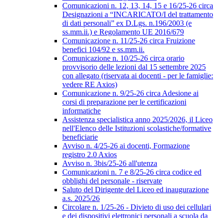
Comunicazioni n. 12, 13, 14, 15 e 16/25-26 circa
Designazioni a “INCARICATO/I del trattamento
di dati personali” ex D.Lgs. n.196/2003 (e
ss.mm.ii.) e Regolamento UE 2016/679
Comunicazione n. 11/25-26 circa Fruizione
benefici 104/92 e ss.mm.ii.
Comunicazione n. 10/25-26 circa orario
provvisorio delle lezioni dal 15 settembre 2025
con allegato (riservata ai docenti - per le famiglie:
vedere RE Axios)
Comunicazione n. 9/25-26 circa Adesione ai
corsi di preparazione per le certificazioni
informatiche
Assistenza specialistica anno 2025/2026, il Liceo
nell'Elenco delle Istituzioni scolastiche/formative
beneficiarie
Avviso n. 4/25-26 ai docenti, Formazione
registro 2.0 Axios
Avviso n. 3bis/25-26 all'utenza
Comunicazioni n. 7 e 8/25-26 circa codice ed
obblighi del personale - riservate
Saluto del Dirigente del Liceo ed inaugurazione
a.s. 2025/26
Circolare n. 1/25-26 - Divieto di uso dei cellulari
e dei dispositivi elettronici personali a scuola da