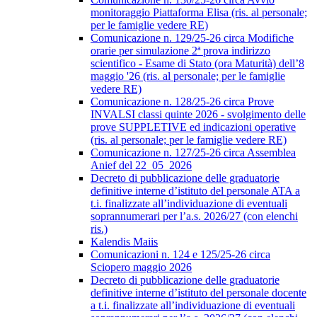
monitoraggio Piattaforma Elisa (ris. al personale;
per le famiglie vedere RE)
Comunicazione n. 129/25-26 circa Modifiche
orarie per simulazione 2ª prova indirizzo
scientifico - Esame di Stato (ora Maturità) dell’8
maggio '26 (ris. al personale; per le famiglie
vedere RE)
Comunicazione n. 128/25-26 circa Prove
INVALSI classi quinte 2026 - svolgimento delle
prove SUPPLETIVE ed indicazioni operative
(ris. al personale; per le famiglie vedere RE)
Comunicazione n. 127/25-26 circa Assemblea
Anief del 22_05_2026
Decreto di pubblicazione delle graduatorie
definitive interne d’istituto del personale ATA a
t.i. finalizzate all’individuazione di eventuali
soprannumerari per l’a.s. 2026/27 (con elenchi
ris.)
Kalendis Maiis
Comunicazioni n. 124 e 125/25-26 circa
Sciopero maggio 2026
Decreto di pubblicazione delle graduatorie
definitive interne d’istituto del personale docente
a t.i. finalizzate all’individuazione di eventuali