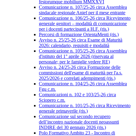
festorumque mobilium MMXXVI
Comunicazione n. 107/25-26 circa Assemblea
sindacale regionale Anief per il mese entrante
Comunicazione n. 106/25-26 circa Ricevimento
generale genitori – modalità di comunicazione
per i docenti partecipanti a H.F. (ris.)
Percorsi di formazione OrientaMenti (ris.)
Avviso n. 25/25-26 circa Esame di Maturità
2026: calendario, requisiti e modalità
Comunicazione n. 105/25-26 circa Assemblea
d'istituto del 1° aprile 2026 (riservata al
personale; per le famiglie vedere RE)
Avviso n. 24/25-26 circa Formazione delle
commissioni dell'esame di maturità per l'a.s.
2025/2026 e correlati adempimenti (ris.)
Comunicazione n. 104/25-26 circa Assemblea
Fgu c.m.
Comunicazioni n. 102 e 103/25-26 circa
Sciopero c.m.
Comunicazione n. 101/25-26 circa Ricevimento
generale primaverile (ris.)
Comunicazione sul secondo recupero
dell’incontro nazionale docenti neoassunti
INDIRE del 30 gennaio 2026 (ris.)
Polo Formativo Ambito 23 - Incontro di