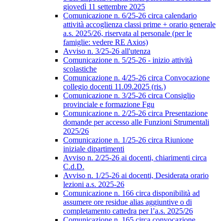
giovedì 11 settembre 2025
Comunicazione n. 6/25-26 circa calendario
attività accoglienza classi prime + orario generale
a.s. 2025/26, riservata al personale (per le
famiglie: vedere RE Axios)
Avviso n. 3/25-26 all'utenza
Comunicazione n. 5/25-26 - inizio attività
scolastiche
Comunicazione n. 4/25-26 circa Convocazione
collegio docenti 11.09.2025 (ris.)
Comunicazione n. 3/25-26 circa Consiglio
provinciale e formazione Fgu
Comunicazione n. 2/25-26 circa Presentazione
domande per accesso alle Funzioni Strumentali
2025/26
Comunicazione n. 1/25-26 circa Riunione
iniziale dipartimenti
Avviso n. 2/25-26 ai docenti, chiarimenti circa
C.d.D.
Avviso n. 1/25-26 ai docenti, Desiderata orario
lezioni a.s. 2025-26
Comunicazione n. 166 circa disponibilità ad
assumere ore residue alias aggiuntive o di
completamento cattedra per l’a.s. 2025/26
Comunicazione n. 165 circa convocazione