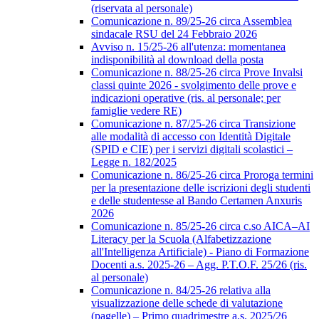
(riservata al personale)
Comunicazione n. 89/25-26 circa Assemblea
sindacale RSU del 24 Febbraio 2026
Avviso n. 15/25-26 all'utenza: momentanea
indisponibilità al download della posta
Comunicazione n. 88/25-26 circa Prove Invalsi
classi quinte 2026 - svolgimento delle prove e
indicazioni operative (ris. al personale; per
famiglie vedere RE)
Comunicazione n. 87/25-26 circa Transizione
alle modalità di accesso con Identità Digitale
(SPID e CIE) per i servizi digitali scolastici –
Legge n. 182/2025
Comunicazione n. 86/25-26 circa Proroga termini
per la presentazione delle iscrizioni degli studenti
e delle studentesse al Bando Certamen Anxuris
2026
Comunicazione n. 85/25-26 circa c.so AICA–AI
Literacy per la Scuola (Alfabetizzazione
all'Intelligenza Artificiale) - Piano di Formazione
Docenti a.s. 2025-26 – Agg. P.T.O.F. 25/26 (ris.
al personale)
Comunicazione n. 84/25-26 relativa alla
visualizzazione delle schede di valutazione
(pagelle) – Primo quadrimestre a.s. 2025/26