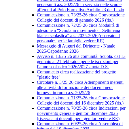
neoassunti a.s. 2025/26 in servizio nelle scuole
afferenti al Polo Formativo Ambito 23 del Lazio
Comunicazione n. 73/25-26 circa Convocazione
Collegio dei docenti di gennaio 2026 (ris.)
Comunicazione n. 72/25-26 circa Modalità di
adesione a “Scuola in movimento – Settimana
bianca scolastica” a.s. 2025-2026 (riservato al
personale; per le famiglie vedere RE)
Messaggio di Auguri del Dirigente - Natale
2025/Capodanno 2026
Avviso n. 13/25-26 alla comunità: Scuola, dal 13
gennaio al 21 febbraio aperte le iscrizioni per
l’anno scolastico 2026/2027 - nota D.S.
Comunicato circa realizzazione del progetto
"plastic free"
Circolare n. 3/25-26 circa Adempimenti inerenti
alle attività di formazione dei docenti neo-
immessi in ruolo a.s. 2025/26
Comunicazione n. 71/25-26 circa Convocazione
Collegio dei docenti del 16 dicembre 2025 (ris.)
Comunicazione n. 70/25-26 circa Indicazioni per
ricevimento generale genitori dicembre 2025
(riservata ai docenti; per i genitori vedere RE)
Comunicazione n. 69/25-26 circa Assemblea di
istituto del 19 dicembre 2025