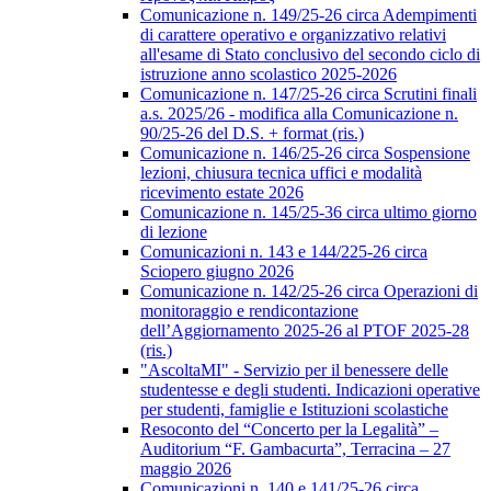
Comunicazione n. 149/25-26 circa Adempimenti
di carattere operativo e organizzativo relativi
all'esame di Stato conclusivo del secondo ciclo di
istruzione anno scolastico 2025-2026
Comunicazione n. 147/25-26 circa Scrutini finali
a.s. 2025/26 - modifica alla Comunicazione n.
90/25-26 del D.S. + format (ris.)
Comunicazione n. 146/25-26 circa Sospensione
lezioni, chiusura tecnica uffici e modalità
ricevimento estate 2026
Comunicazione n. 145/25-36 circa ultimo giorno
di lezione
Comunicazioni n. 143 e 144/225-26 circa
Sciopero giugno 2026
Comunicazione n. 142/25-26 circa Operazioni di
monitoraggio e rendicontazione
dell’Aggiornamento 2025-26 al PTOF 2025-28
(ris.)
"AscoltaMI" - Servizio per il benessere delle
studentesse e degli studenti. Indicazioni operative
per studenti, famiglie e Istituzioni scolastiche
Resoconto del “Concerto per la Legalità” –
Auditorium “F. Gambacurta”, Terracina – 27
maggio 2026
Comunicazioni n. 140 e 141/25-26 circa