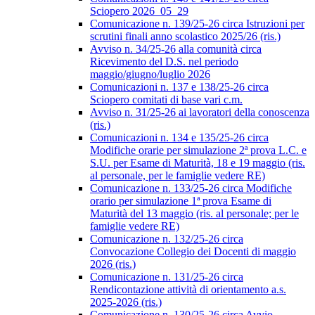
Sciopero 2026_05_29
Comunicazione n. 139/25-26 circa Istruzioni per
scrutini finali anno scolastico 2025/26 (ris.)
Avviso n. 34/25-26 alla comunità circa
Ricevimento del D.S. nel periodo
maggio/giugno/luglio 2026
Comunicazioni n. 137 e 138/25-26 circa
Sciopero comitati di base vari c.m.
Avviso n. 31/25-26 ai lavoratori della conoscenza
(ris.)
Comunicazioni n. 134 e 135/25-26 circa
Modifiche orarie per simulazione 2ª prova L.C. e
S.U. per Esame di Maturità, 18 e 19 maggio (ris.
al personale, per le famiglie vedere RE)
Comunicazione n. 133/25-26 circa Modifiche
orario per simulazione 1ª prova Esame di
Maturità del 13 maggio (ris. al personale; per le
famiglie vedere RE)
Comunicazione n. 132/25-26 circa
Convocazione Collegio dei Docenti di maggio
2026 (ris.)
Comunicazione n. 131/25-26 circa
Rendicontazione attività di orientamento a.s.
2025-2026 (ris.)
Comunicazione n. 130/25-26 circa Avvio