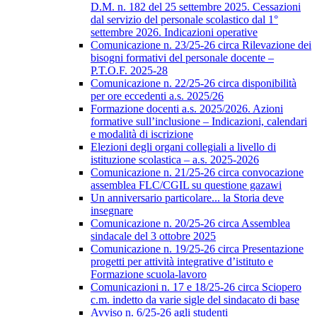
D.M. n. 182 del 25 settembre 2025. Cessazioni
dal servizio del personale scolastico dal 1°
settembre 2026. Indicazioni operative
Comunicazione n. 23/25-26 circa Rilevazione dei
bisogni formativi del personale docente –
P.T.O.F. 2025-28
Comunicazione n. 22/25-26 circa disponibilità
per ore eccedenti a.s. 2025/26
Formazione docenti a.s. 2025/2026. Azioni
formative sull’inclusione – Indicazioni, calendari
e modalità di iscrizione
Elezioni degli organi collegiali a livello di
istituzione scolastica – a.s. 2025-2026
Comunicazione n. 21/25-26 circa convocazione
assemblea FLC/CGIL su questione gazawi
Un anniversario particolare... la Storia deve
insegnare
Comunicazione n. 20/25-26 circa Assemblea
sindacale del 3 ottobre 2025
Comunicazione n. 19/25-26 circa Presentazione
progetti per attività integrative d’istituto e
Formazione scuola-lavoro
Comunicazioni n. 17 e 18/25-26 circa Sciopero
c.m. indetto da varie sigle del sindacato di base
Avviso n. 6/25-26 agli studenti