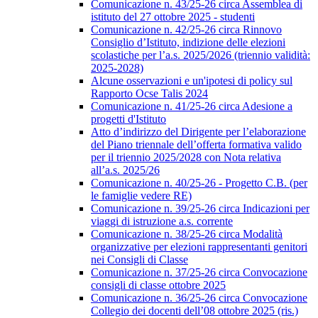
Comunicazione n. 43/25-26 circa Assemblea di
istituto del 27 ottobre 2025 - studenti
Comunicazione n. 42/25-26 circa Rinnovo
Consiglio d’Istituto, indizione delle elezioni
scolastiche per l’a.s. 2025/2026 (triennio validità:
2025-2028)
Alcune osservazioni e un'ipotesi di policy sul
Rapporto Ocse Talis 2024
Comunicazione n. 41/25-26 circa Adesione a
progetti d'Istituto
Atto d’indirizzo del Dirigente per l’elaborazione
del Piano triennale dell’offerta formativa valido
per il triennio 2025/2028 con Nota relativa
all’a.s. 2025/26
Comunicazione n. 40/25-26 - Progetto C.B. (per
le famiglie vedere RE)
Comunicazione n. 39/25-26 circa Indicazioni per
viaggi di istruzione a.s. corrente
Comunicazione n. 38/25-26 circa Modalità
organizzative per elezioni rappresentanti genitori
nei Consigli di Classe
Comunicazione n. 37/25-26 circa Convocazione
consigli di classe ottobre 2025
Comunicazione n. 36/25-26 circa Convocazione
Collegio dei docenti dell’08 ottobre 2025 (ris.)