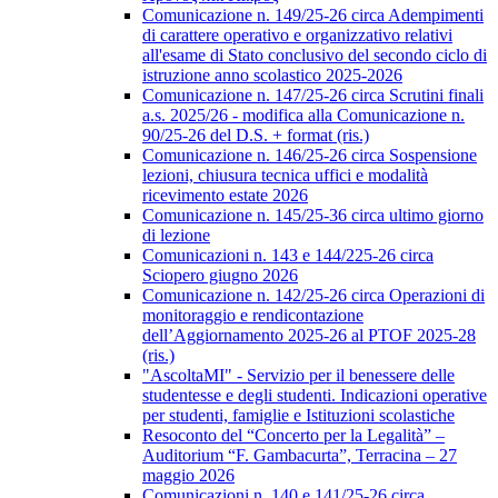
Comunicazione n. 149/25-26 circa Adempimenti
di carattere operativo e organizzativo relativi
all'esame di Stato conclusivo del secondo ciclo di
istruzione anno scolastico 2025-2026
Comunicazione n. 147/25-26 circa Scrutini finali
a.s. 2025/26 - modifica alla Comunicazione n.
90/25-26 del D.S. + format (ris.)
Comunicazione n. 146/25-26 circa Sospensione
lezioni, chiusura tecnica uffici e modalità
ricevimento estate 2026
Comunicazione n. 145/25-36 circa ultimo giorno
di lezione
Comunicazioni n. 143 e 144/225-26 circa
Sciopero giugno 2026
Comunicazione n. 142/25-26 circa Operazioni di
monitoraggio e rendicontazione
dell’Aggiornamento 2025-26 al PTOF 2025-28
(ris.)
"AscoltaMI" - Servizio per il benessere delle
studentesse e degli studenti. Indicazioni operative
per studenti, famiglie e Istituzioni scolastiche
Resoconto del “Concerto per la Legalità” –
Auditorium “F. Gambacurta”, Terracina – 27
maggio 2026
Comunicazioni n. 140 e 141/25-26 circa