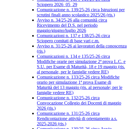
Sciopero 2026_05_29
Comunicazione n. 139/25-26 circa Istruzioni per
scrutini finali anno scolastico 2025/26 (ris.)
Avviso n. 34/25-26 alla comunità circa
Ricevimento del D.S. nel periodo
maggio/giugno/luglio 2026
Comunicazioni n. 137 e 138/25-26 circa
Sciopero comitati di base vari c.m.
Avviso n. 31/25-26 ai lavoratori della conoscenza
(ris.)
Comunicazioni n. 134 e 135/25-26 circa
Modifiche orarie per simulazione 2ª prova L.C. e
S.U. per Esame di Maturità, 18 e 19 maggio (ris.
al personale, per le famiglie vedere RE)
Comunicazione n. 133/25-26 circa Modifiche
orario per simulazione 1ª prova Esame di
Maturità del 13 maggio (ris. al personale; per le
famiglie vedere RE)
Comunicazione n. 132/25-26 circa
Convocazione Collegio dei Docenti di maggio
2026 (ris.)
Comunicazione n. 131/25-26 circa
Rendicontazione attività di orientamento a.s.
2025-2026 (ris.)
Comunicazione n. 130/25-26 circa Avvio