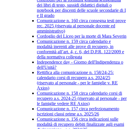
dei libri di testo, sussidi didattici digitali o
notebook per discenti delle scuole secondarie di I
e II grado
Comunicazione n. 160 circa consegna testi prove
rec. 2025 (riservata al personale docente ed
amministrativo)
Cordoglio del Liceo per la morte di Mara Severin
Comunicazione n. 159 circa calendario e
modalità inerenti alle prove di recupero, in
conformità all’art. 4, c. 6, del D.P.R. 122/2009 e
della normativa collegata
Independence day - Giorno dell'Indipendenza o
dell'Unità?
Rettifica alla comunicazione n. 158/24-25:
calendario corsi di recupero a.s. 2024/25
(riservato al personale - per le famiglie v. RE
Axios)
Comunicazione n. 158 circa calendario corsi di
recupero a.s. 2024-25 (riservato al personale - per
le famiglie vedere RE Axios)
Comunicazione n. 157 circa perfezionamento
iscrizioni classi prime a.s. 2025/26
Comunicazione n. 156 circa indicazioni sulle
modalità di recupero debiti finalizzate agli esami