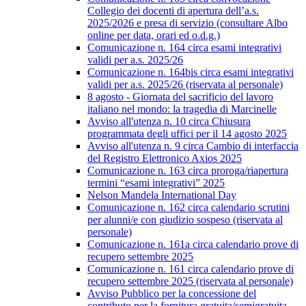
Collegio dei docenti di apertura dell’a.s.
2025/2026 e presa di servizio (consultare Albo
online per data, orari ed o.d.g.)
Comunicazione n. 164 circa esami integrativi
validi per a.s. 2025/26
Comunicazione n. 164bis circa esami integrativi
validi per a.s. 2025/26 (riservata al personale)
8 agosto - Giornata del sacrificio del lavoro
italiano nel mondo: la tragedia di Marcinelle
Avviso all'utenza n. 10 circa Chiusura
programmata degli uffici per il 14 agosto 2025
Avviso all'utenza n. 9 circa Cambio di interfaccia
del Registro Elettronico Axios 2025
Comunicazione n. 163 circa proroga/riapertura
termini “esami integrativi” 2025
Nelson Mandela International Day
Comunicazione n. 162 circa calendario scrutini
per alunni/e con giudizio sospeso (riservata al
personale)
Comunicazione n. 161a circa calendario prove di
recupero settembre 2025
Comunicazione n. 161 circa calendario prove di
recupero settembre 2025 (riservata al personale)
Avviso Pubblico per la concessione del
contributo per la fornitura gratuita/semigratuita