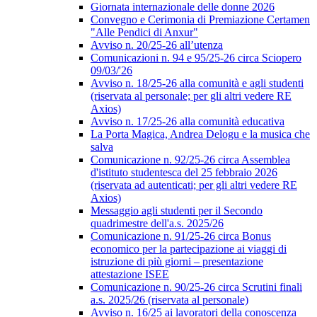
Giornata internazionale delle donne 2026
Convegno e Cerimonia di Premiazione Certamen
"Alle Pendici di Anxur"
Avviso n. 20/25-26 all’utenza
Comunicazioni n. 94 e 95/25-26 circa Sciopero
09/03/'26
Avviso n. 18/25-26 alla comunità e agli studenti
(riservata al personale; per gli altri vedere RE
Axios)
Avviso n. 17/25-26 alla comunità educativa
La Porta Magica, Andrea Delogu e la musica che
salva
Comunicazione n. 92/25-26 circa Assemblea
d'istituto studentesca del 25 febbraio 2026
(riservata ad autenticati; per gli altri vedere RE
Axios)
Messaggio agli studenti per il Secondo
quadrimestre dell'a.s. 2025/26
Comunicazione n. 91/25-26 circa Bonus
economico per la partecipazione ai viaggi di
istruzione di più giorni – presentazione
attestazione ISEE
Comunicazione n. 90/25-26 circa Scrutini finali
a.s. 2025/26 (riservata al personale)
Avviso n. 16/25 ai lavoratori della conoscenza