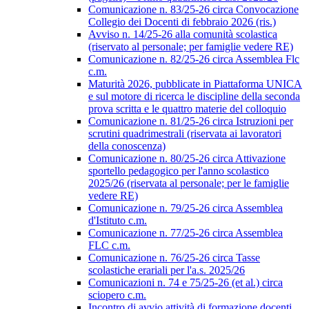
Comunicazione n. 83/25-26 circa Convocazione
Collegio dei Docenti di febbraio 2026 (ris.)
Avviso n. 14/25-26 alla comunità scolastica
(riservato al personale; per famiglie vedere RE)
Comunicazione n. 82/25-26 circa Assemblea Flc
c.m.
Maturità 2026, pubblicate in Piattaforma UNICA
e sul motore di ricerca le discipline della seconda
prova scritta e le quattro materie del colloquio
Comunicazione n. 81/25-26 circa Istruzioni per
scrutini quadrimestrali (riservata ai lavoratori
della conoscenza)
Comunicazione n. 80/25-26 circa Attivazione
sportello pedagogico per l'anno scolastico
2025/26 (riservata al personale; per le famiglie
vedere RE)
Comunicazione n. 79/25-26 circa Assemblea
d'Istituto c.m.
Comunicazione n. 77/25-26 circa Assemblea
FLC c.m.
Comunicazione n. 76/25-26 circa Tasse
scolastiche erariali per l'a.s. 2025/26
Comunicazioni n. 74 e 75/25-26 (et al.) circa
sciopero c.m.
Incontro di avvio attività di formazione docenti