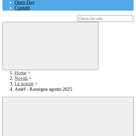
Open Day
Contatti
Campo di ricerca per le pagine del sito
Home
>
Novità
>
Le notizie
>
Anief - Rassegna agosto 2025