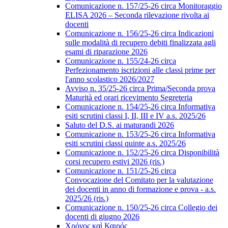
Comunicazione n. 157/25-26 circa Monitoraggio
ELISA 2026 – Seconda rilevazione rivolta ai
docenti
Comunicazione n. 156/25-26 circa Indicazioni
sulle modalità di recupero debiti finalizzata agli
esami di riparazione 2026
Comunicazione n. 155/24-26 circa
Perfezionamento iscrizioni alle classi prime per
l'anno scolastico 2026/2027
Avviso n. 35/25-26 circa Prima/Seconda prova
Maturità ed orari ricevimento Segreteria
Comunicazione n. 154/25-26 circa Informativa
esiti scrutini classi I, II, III e IV a.s. 2025/26
Saluto del D.S. ai maturandi 2026
Comunicazione n. 153/25-26 circa Informativa
esiti scrutini classi quinte a.s. 2025/26
Comunicazione n. 152/25-26 circa Disponibilità
corsi recupero estivi 2026 (ris.)
Comunicazione n. 151/25-26 circa
Convocazione del Comitato per la valutazione
dei docenti in anno di formazione e prova - a.s.
2025/26 (ris.)
Comunicazione n. 150/25-26 circa Collegio dei
docenti di giugno 2026
Χρόνος καὶ Καιρός