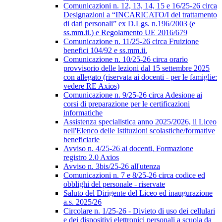
Comunicazioni n. 12, 13, 14, 15 e 16/25-26 circa
Designazioni a “INCARICATO/I del trattamento
di dati personali” ex D.Lgs. n.196/2003 (e
ss.mm.ii.) e Regolamento UE 2016/679
Comunicazione n. 11/25-26 circa Fruizione
benefici 104/92 e ss.mm.ii.
Comunicazione n. 10/25-26 circa orario
provvisorio delle lezioni dal 15 settembre 2025
con allegato (riservata ai docenti - per le famiglie:
vedere RE Axios)
Comunicazione n. 9/25-26 circa Adesione ai
corsi di preparazione per le certificazioni
informatiche
Assistenza specialistica anno 2025/2026, il Liceo
nell'Elenco delle Istituzioni scolastiche/formative
beneficiarie
Avviso n. 4/25-26 ai docenti, Formazione
registro 2.0 Axios
Avviso n. 3bis/25-26 all'utenza
Comunicazioni n. 7 e 8/25-26 circa codice ed
obblighi del personale - riservate
Saluto del Dirigente del Liceo ed inaugurazione
a.s. 2025/26
Circolare n. 1/25-26 - Divieto di uso dei cellulari
e dei dispositivi elettronici personali a scuola da