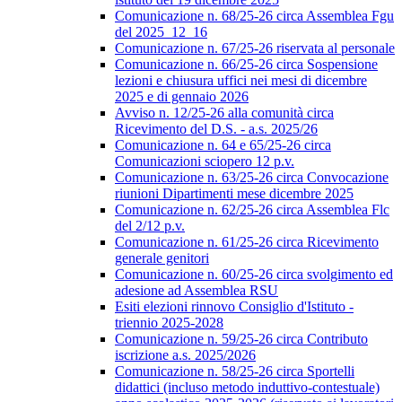
Comunicazione n. 68/25-26 circa Assemblea Fgu
del 2025_12_16
Comunicazione n. 67/25-26 riservata al personale
Comunicazione n. 66/25-26 circa Sospensione
lezioni e chiusura uffici nei mesi di dicembre
2025 e di gennaio 2026
Avviso n. 12/25-26 alla comunità circa
Ricevimento del D.S. - a.s. 2025/26
Comunicazione n. 64 e 65/25-26 circa
Comunicazioni sciopero 12 p.v.
Comunicazione n. 63/25-26 circa Convocazione
riunioni Dipartimenti mese dicembre 2025
Comunicazione n. 62/25-26 circa Assemblea Flc
del 2/12 p.v.
Comunicazione n. 61/25-26 circa Ricevimento
generale genitori
Comunicazione n. 60/25-26 circa svolgimento ed
adesione ad Assemblea RSU
Esiti elezioni rinnovo Consiglio d'Istituto -
triennio 2025-2028
Comunicazione n. 59/25-26 circa Contributo
iscrizione a.s. 2025/2026
Comunicazione n. 58/25-26 circa Sportelli
didattici (incluso metodo induttivo-contestuale)