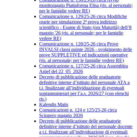
monitoraggio Piattaforma Elisa (ris. al personale;
per le famiglie vedere RE)
Comunicazione n. 129/25-26 circa Modifiche
orarie per simulazione 2ª prova indirizzo
scientifico - Esame di Stato (ora Maturità) dell’8
maggio '26 (ris. al personale; per le famiglie
vedere RE)
Comunicazione n. 128/25-26 circa Prove
INVALSI classi quinte 2026 - svolgimento delle
prove SUPPLETIVE ed indicazioni operative
(ris. al personale; per le famiglie vedere RE)
Comunicazione n. 127/25-26 circa Assemblea
Anief del 22_05_2026
Decreto di pubblicazione delle graduatorie
definitive interne d’istituto del personale ATA a
t.i. finalizzate all’individuazione di eventuali
soprannumerari per l’a.s. 2026/27 (con elenchi
ris.)
Kalendis Maiis
Comunicazioni n. 124 e 125/25-26 circa
Sciopero maggio 2026
Decreto di pubblicazione delle graduatorie
definitive interne d’istituto del personale docente
a t.i. finalizzate all’individuazione di eventuali