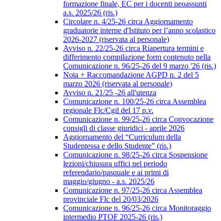
formazione finale, EC per i docenti neoassunti
a.s. 2025/26 (ris.)
Circolare n. 4/25-26 circa Aggiornamento
graduatorie interne d'Istituto per l’anno scolastico
2026-2027 (riservata al personale)
Avviso n. 22/25-26 circa Riapertura termini e
differimento compilazione form contenuto nella
Comunicazione n. 96/25-26 del 9 marzo '26 (ris.)
Nota + Raccomandazione AGPD n. 2 del 5
marzo 2026 (riservata al personale)
Avviso n. 21/25 -26 all'utenza
Comunicazione n. 100/25-26 circa Assemblea
regionale Flc/Cgil del 17 p.v.
Comunicazione n. 99/25-26 circa Convocazione
consigli di classe giuridici - aprile 2026
Aggiornamento del “Curriculum della
Studentessa e dello Studente” (ris.)
Comunicazione n. 98/25-26 circa Sospensione
lezioni/chiusura uffici nel periodo
referendario/pasquale e ai primi di
maggio/giugno - a.s. 2025/26
Comunicazione n. 97/25-26 circa Assemblea
provinciale Flc del 20/03/2026
Comunicazione n. 96/25-26 circa Monitoraggio
intermedio PTOF 2025-26 (ris.)