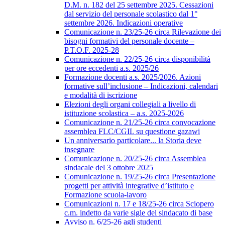
D.M. n. 182 del 25 settembre 2025. Cessazioni
dal servizio del personale scolastico dal 1°
settembre 2026. Indicazioni operative
Comunicazione n. 23/25-26 circa Rilevazione dei
bisogni formativi del personale docente –
P.T.O.F. 2025-28
Comunicazione n. 22/25-26 circa disponibilità
per ore eccedenti a.s. 2025/26
Formazione docenti a.s. 2025/2026. Azioni
formative sull’inclusione – Indicazioni, calendari
e modalità di iscrizione
Elezioni degli organi collegiali a livello di
istituzione scolastica – a.s. 2025-2026
Comunicazione n. 21/25-26 circa convocazione
assemblea FLC/CGIL su questione gazawi
Un anniversario particolare... la Storia deve
insegnare
Comunicazione n. 20/25-26 circa Assemblea
sindacale del 3 ottobre 2025
Comunicazione n. 19/25-26 circa Presentazione
progetti per attività integrative d’istituto e
Formazione scuola-lavoro
Comunicazioni n. 17 e 18/25-26 circa Sciopero
c.m. indetto da varie sigle del sindacato di base
Avviso n. 6/25-26 agli studenti