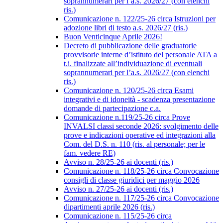
soprannumerari per l’a.s. 2026/27 (con elenchi
ris.)
Comunicazione n. 122/25-26 circa Istruzioni per
adozione libri di testo a.s. 2026/27 (ris.)
Buon Venticinque Aprile 2026!
Decreto di pubblicazione delle graduatorie
provvisorie interne d’istituto del personale ATA a
t.i. finalizzate all’individuazione di eventuali
soprannumerari per l’a.s. 2026/27 (con elenchi
ris.)
Comunicazione n. 120/25-26 circa Esami
integrativi e di idoneità - scadenza presentazione
domande di partecipazione c.a.
Comunicazione n.119/25-26 circa Prove
INVALSI classi seconde 2026: svolgimento delle
prove e indicazioni operative ed integrazioni alla
Com. del D.S. n. 110 (ris. al personale; per le
fam. vedere RE)
Avviso n. 28/25-26 ai docenti (ris.)
Comunicazione n. 118/25-26 circa Convocazione
consigli di classe giuridici per maggio 2026
Avviso n. 27/25-26 ai docenti (ris.)
Comunicazione n. 117/25-26 circa Convocazione
dipartimenti aprile 2026 (ris.)
Comunicazione n. 115/25-26 circa