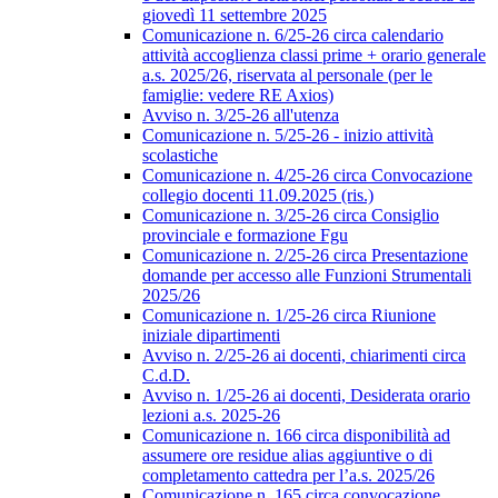
giovedì 11 settembre 2025
Comunicazione n. 6/25-26 circa calendario
attività accoglienza classi prime + orario generale
a.s. 2025/26, riservata al personale (per le
famiglie: vedere RE Axios)
Avviso n. 3/25-26 all'utenza
Comunicazione n. 5/25-26 - inizio attività
scolastiche
Comunicazione n. 4/25-26 circa Convocazione
collegio docenti 11.09.2025 (ris.)
Comunicazione n. 3/25-26 circa Consiglio
provinciale e formazione Fgu
Comunicazione n. 2/25-26 circa Presentazione
domande per accesso alle Funzioni Strumentali
2025/26
Comunicazione n. 1/25-26 circa Riunione
iniziale dipartimenti
Avviso n. 2/25-26 ai docenti, chiarimenti circa
C.d.D.
Avviso n. 1/25-26 ai docenti, Desiderata orario
lezioni a.s. 2025-26
Comunicazione n. 166 circa disponibilità ad
assumere ore residue alias aggiuntive o di
completamento cattedra per l’a.s. 2025/26
Comunicazione n. 165 circa convocazione