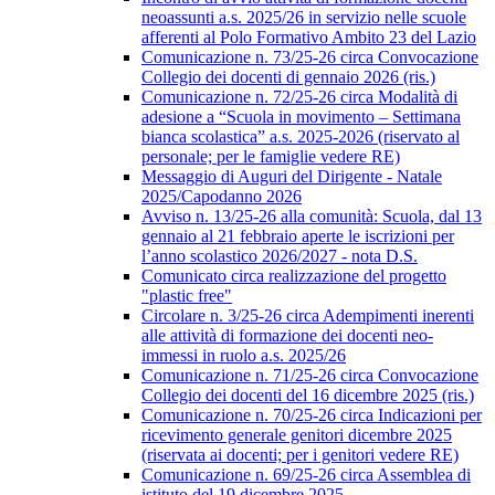
neoassunti a.s. 2025/26 in servizio nelle scuole
afferenti al Polo Formativo Ambito 23 del Lazio
Comunicazione n. 73/25-26 circa Convocazione
Collegio dei docenti di gennaio 2026 (ris.)
Comunicazione n. 72/25-26 circa Modalità di
adesione a “Scuola in movimento – Settimana
bianca scolastica” a.s. 2025-2026 (riservato al
personale; per le famiglie vedere RE)
Messaggio di Auguri del Dirigente - Natale
2025/Capodanno 2026
Avviso n. 13/25-26 alla comunità: Scuola, dal 13
gennaio al 21 febbraio aperte le iscrizioni per
l’anno scolastico 2026/2027 - nota D.S.
Comunicato circa realizzazione del progetto
"plastic free"
Circolare n. 3/25-26 circa Adempimenti inerenti
alle attività di formazione dei docenti neo-
immessi in ruolo a.s. 2025/26
Comunicazione n. 71/25-26 circa Convocazione
Collegio dei docenti del 16 dicembre 2025 (ris.)
Comunicazione n. 70/25-26 circa Indicazioni per
ricevimento generale genitori dicembre 2025
(riservata ai docenti; per i genitori vedere RE)
Comunicazione n. 69/25-26 circa Assemblea di
istituto del 19 dicembre 2025