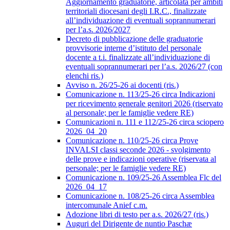
Aggiornamento graduatorie, articolata per ambiti
territoriali diocesani degli I.R.C., finalizzate
all’individuazione di eventuali soprannumerari
per l’a.s. 2026/2027
Decreto di pubblicazione delle graduatorie
provvisorie interne d’istituto del personale
docente a t.i. finalizzate all’individuazione di
eventuali soprannumerari per l’a.s. 2026/27 (con
elenchi ris.)
Avviso n. 26/25-26 ai docenti (ris.)
Comunicazione n. 113/25-26 circa Indicazioni
per ricevimento generale genitori 2026 (riservato
al personale; per le famiglie vedere RE)
Comunicazioni n. 111 e 112/25-26 circa sciopero
2026_04_20
Comunicazione n. 110/25-26 circa Prove
INVALSI classi seconde 2026 - svolgimento
delle prove e indicazioni operative (riservata al
personale; per le famiglie vedere RE)
Comunicazione n. 109/25-26 Assemblea Flc del
2026_04_17
Comunicazione n. 108/25-26 circa Assemblea
intercomunale Anief c.m.
Adozione libri di testo per a.s. 2026/27 (ris.)
Auguri del Dirigente de nuntio Paschæ