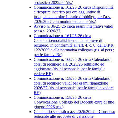
scolastico 2025/26 (ris.)
Comunicazione n. 162/25-26 circa Disponibilità
a ricoprire incarico per ore aggiuntive di
insegnamento oltre l’orario d’obbligo per l’a.s.
2026/2027 con modulo editabile (ris.)
Avviso n. 36/25-26 circa esami integrativi validi
per a.s. 2026/27
Comunicazione n. 161/25-26 circa
Calendario/modalità inerenti alle prove di
recupero, in conformità all’art. 4, c. 6, del D.P.R.
122/2009 e alla normativa collegata (ris. al pers.;
per le fam. v. Re)
Comunicazione n. 160/25-26 circa Calendario
corsi di recupero a.s. 2025/26 rettificato ed
aggiornato (ris. al personale; per le famiglie
vedere RE)
Comunicazione n. 159/25-26 circa Calendario
corsi di recupero validi per esami riparazione
2026/27 (ris. al personale; per le famiglie vedere
RE)
Comunicazione n. 158/25-26 circa
Convocazione Collegio dei Docenti extra di fine
giugno 2026 (ris.)
Calendario scolastico a.s. 2026/2027 – Consenso
regionale alle proposte di variazione