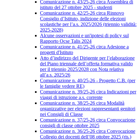
Comunicazione n. 43/25-26 circa Assemblea di
istituto del 27 ottobre 2025 - studenti
Comunicazione n. 42/25-26 circa Rinnovo
Consiglio d’Istituto, indizione delle elezioni
scolastiche per l’a.s. 2025/2026 (triennio validità:
2025-2028)
Alcune osservazioni e un'ipotesi di policy sul
Rapporto Ocse Talis 2024
Comunicazione n. 41/25-26 circa Adesione a
progetti d'Istituto
Atto d’indirizzo del Dirigente per l’elaborazione
del Piano triennale dell’offerta formativa valido
per il triennio 2025/2028 con Nota relativa
all’a.s. 2025/26
Comunicazione n. 40/25-26 - Progetto C.B. (per
le famiglie vedere RE)
Comunicazione n. 39/25-26 circa Indicazioni per
viaggi di istruzione a.s. corrente
Comunicazione n. 38/25-26 circa Modalità
organizzative per elezioni rappresentanti genitori
nei Consigli di Classe
Comunicazione n. 37/25-26 circa Convocazione
consigli di classe ottobre 2025
Comunicazione n. 36/25-26 circa Convocazione
Collegio dei docenti dell’08 ottobre 2025 (ris.)