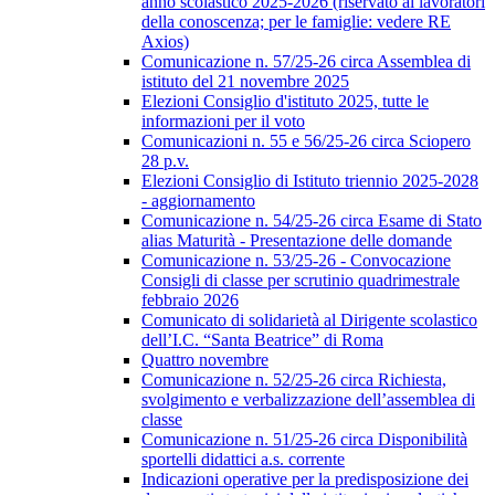
anno scolastico 2025-2026 (riservato ai lavoratori
della conoscenza; per le famiglie: vedere RE
Axios)
Comunicazione n. 57/25-26 circa Assemblea di
istituto del 21 novembre 2025
Elezioni Consiglio d'istituto 2025, tutte le
informazioni per il voto
Comunicazioni n. 55 e 56/25-26 circa Sciopero
28 p.v.
Elezioni Consiglio di Istituto triennio 2025-2028
- aggiornamento
Comunicazione n. 54/25-26 circa Esame di Stato
alias Maturità - Presentazione delle domande
Comunicazione n. 53/25-26 - Convocazione
Consigli di classe per scrutinio quadrimestrale
febbraio 2026
Comunicato di solidarietà al Dirigente scolastico
dell’I.C. “Santa Beatrice” di Roma
Quattro novembre
Comunicazione n. 52/25-26 circa Richiesta,
svolgimento e verbalizzazione dell’assemblea di
classe
Comunicazione n. 51/25-26 circa Disponibilità
sportelli didattici a.s. corrente
Indicazioni operative per la predisposizione dei