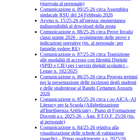
(riservata al personale)
Comunicazione n. 89/25-26 circa Assemblea
sindacale RSU del 24 Febbraio 2026
Avviso n. 15/25-26 all'utenza: momentanea
indisponibilità al download della posta
Comunicazione n. 88/25-26 circa Prove Invalsi
classi quinte 2026 - svolgimento delle prove e
indicazioni operative (ris. al personale; per
famiglie vedere RE)
Comunicazione n. 87/25-26 circa Transizione
alle modalità di accesso con Identità Digitale
(SPID e CIE) per i servizi digitali scolastici –
Legge n. 182/2025
Comunicazione n. 86/25-26 circa Proroga termini
per la presentazione delle iscrizioni degli studenti
e delle studentesse al Bando Certamen Anxuris
2026
Comunicazione n. 85/25-26 circa c.so AICA–AI
Literacy per la Scuola (Alfabetizzazione
all'Intelligenza Artificiale) - Piano di Formazione
Docenti a.s. 2025-26 – Agg. P.T.O.F. 25/26 (ris.
al personale)
Comunicazione n. 84/25-26 relativa alla
visualizzazione delle schede di valutazione
(pagelle) – Primo quadrimestre a.s. 2025/26