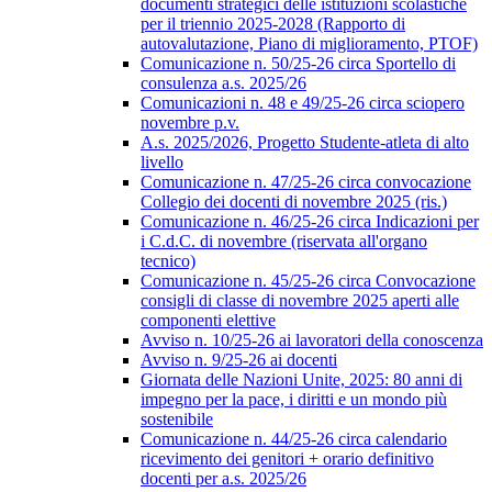
documenti strategici delle istituzioni scolastiche
per il triennio 2025-2028 (Rapporto di
autovalutazione, Piano di miglioramento, PTOF)
Comunicazione n. 50/25-26 circa Sportello di
consulenza a.s. 2025/26
Comunicazioni n. 48 e 49/25-26 circa sciopero
novembre p.v.
A.s. 2025/2026, Progetto Studente-atleta di alto
livello
Comunicazione n. 47/25-26 circa convocazione
Collegio dei docenti di novembre 2025 (ris.)
Comunicazione n. 46/25-26 circa Indicazioni per
i C.d.C. di novembre (riservata all'organo
tecnico)
Comunicazione n. 45/25-26 circa Convocazione
consigli di classe di novembre 2025 aperti alle
componenti elettive
Avviso n. 10/25-26 ai lavoratori della conoscenza
Avviso n. 9/25-26 ai docenti
Giornata delle Nazioni Unite, 2025: 80 anni di
impegno per la pace, i diritti e un mondo più
sostenibile
Comunicazione n. 44/25-26 circa calendario
ricevimento dei genitori + orario definitivo
docenti per a.s. 2025/26