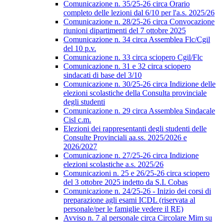
Comunicazione n. 35/25-26 circa Orario
completo delle lezioni dal 6/10 per l'a.s. 2025/26
Comunicazione n. 28/25-26 circa Convocazione
riunioni dipartimenti del 7 ottobre 2025
Comunicazione n. 34 circa Assemblea Flc/Cgil
del 10 p.v.
Comunicazione n. 33 circa sciopero Cgil/Flc
Comunicazione n. 31 e 32 circa sciopero
sindacati di base del 3/10
Comunicazione n. 30/25-26 circa Indizione delle
elezioni scolastiche della Consulta provinciale
degli studenti
Comunicazione n. 29 circa Assemblea Sindacale
Cisl c.m.
Elezioni dei rappresentanti degli studenti delle
Consulte Provinciali aa.ss. 2025/2026 e
2026/2027
Comunicazione n. 27/25-26 circa Indizione
elezioni scolastiche a.s. 2025/26
Comunicazioni n. 25 e 26/25-26 circa sciopero
del 3 ottobre 2025 indetto da S.I. Cobas
Comunicazione n. 24/25-26 - Inizio dei corsi di
preparazione agli esami ICDL (riservata al
personale/per le famiglie vedere il RE)
Avviso n. 7 al personale circa Circolare Mim su