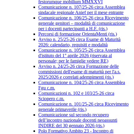
festorumque mobilium MMXXVI
Comunicazione n. 107/25-26 circa Assemblea
sindacale regionale Anief per il mese entrante
Comunicazione n. 106/25-26 circa Ricevimento
generale genitori – modalità di comunicazione
per i docenti partecipanti a H.F. (ris.)
Percorsi di formazione OrientaMenti (ris.)
Avviso n. 25/25-26 circa Esame di Maturità
2026: calendario, requisiti e modalità
Comunicazione n. 105/25-26 circa Assemblea
d'istituto del 1° aprile 2026 (riservata al
personale; per le famiglie vedere RE)
Avviso n. 24/25-26 circa Formazione delle
commissioni dell'esame di maturità per l'a.s.
2025/2026 e correlati adempimenti (ris.)
Comunicazione n. 104/25-26 circa Assemblea
Fgu c.m.
Comunicazioni n. 102 e 103/25-26 circa
Sciopero c.m.
Comunicazione n. 101/25-26 circa Ricevimento
generale primaverile (ris.)
Comunicazione sul secondo recupero
dell’incontro nazionale docenti neoassunti
INDIRE del 30 gennaio 2026 (ris.)
Polo Formativo Ambito 23 - Incontro di