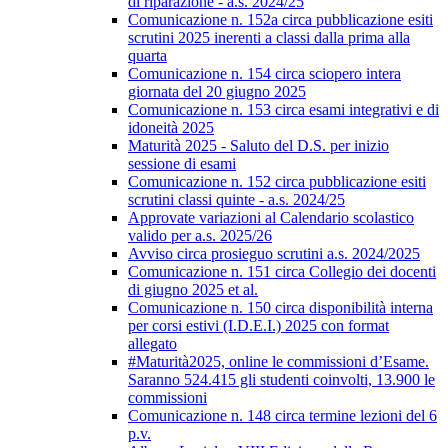
di riparazione - a.s. 2024/25
Comunicazione n. 152a circa pubblicazione esiti
scrutini 2025 inerenti a classi dalla prima alla
quarta
Comunicazione n. 154 circa sciopero intera
giornata del 20 giugno 2025
Comunicazione n. 153 circa esami integrativi e di
idoneità 2025
Maturità 2025 - Saluto del D.S. per inizio
sessione di esami
Comunicazione n. 152 circa pubblicazione esiti
scrutini classi quinte - a.s. 2024/25
Approvate variazioni al Calendario scolastico
valido per a.s. 2025/26
Avviso circa prosieguo scrutini a.s. 2024/2025
Comunicazione n. 151 circa Collegio dei docenti
di giugno 2025 et al.
Comunicazione n. 150 circa disponibilità interna
per corsi estivi (I.D.E.I.) 2025 con format
allegato
#Maturità2025, online le commissioni d’Esame.
Saranno 524.415 gli studenti coinvolti, 13.900 le
commissioni
Comunicazione n. 148 circa termine lezioni del 6
p.v.