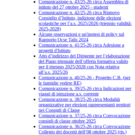
Comunicazione n. 43/25-26 circa Assemblea di
istituto del 27 ottobre 2025 - studenti
Comunicazione n. 42/25-26 circa Rinnovo
Consiglio d’Istituto, indizione delle elezioni
scolastiche per l’a.s. 2025/2026 (triennio validità:
2025-2028)
Alcune osservazioni e un'ipotesi di policy sul
Rapporto Ocse Talis 2024
Comunicazione n. 41/25-26 circa Adesione a
progetti d'Istituto
Atto d’indirizzo del Dirigente per l’elaborazione
del Piano triennale dell’offerta formativa valido
per il triennio 2025/2028 con Nota relativa
all’a.s. 2025/26
Comunicazione n. 40/25-26 - Progetto C.B. (per
le famiglie vedere RE)
Comunicazione n. 39/25-26 circa Indicazioni per
viaggi di istruzione a.s. corrente
Comunicazione n. 38/25-26 circa Modalità
organizzative per elezioni rappresentanti genitori
nei Consigli di Classe
Comunicazione n. 37/25-26 circa Convocazione
consigli di classe ottobre 2025
Comunicazione n. 36/25-26 circa Convocazione
Collegio dei docenti dell’08 ottobre 2025 (ris.)