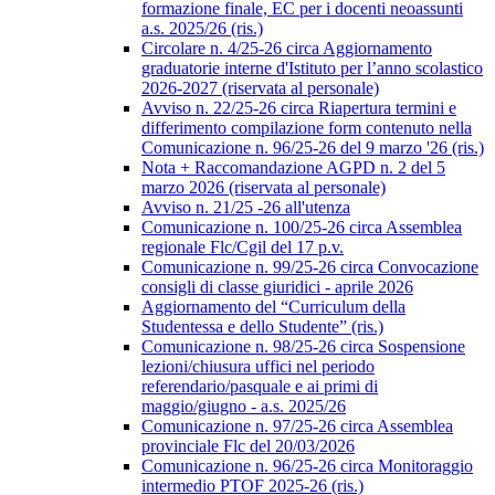
formazione finale, EC per i docenti neoassunti
a.s. 2025/26 (ris.)
Circolare n. 4/25-26 circa Aggiornamento
graduatorie interne d'Istituto per l’anno scolastico
2026-2027 (riservata al personale)
Avviso n. 22/25-26 circa Riapertura termini e
differimento compilazione form contenuto nella
Comunicazione n. 96/25-26 del 9 marzo '26 (ris.)
Nota + Raccomandazione AGPD n. 2 del 5
marzo 2026 (riservata al personale)
Avviso n. 21/25 -26 all'utenza
Comunicazione n. 100/25-26 circa Assemblea
regionale Flc/Cgil del 17 p.v.
Comunicazione n. 99/25-26 circa Convocazione
consigli di classe giuridici - aprile 2026
Aggiornamento del “Curriculum della
Studentessa e dello Studente” (ris.)
Comunicazione n. 98/25-26 circa Sospensione
lezioni/chiusura uffici nel periodo
referendario/pasquale e ai primi di
maggio/giugno - a.s. 2025/26
Comunicazione n. 97/25-26 circa Assemblea
provinciale Flc del 20/03/2026
Comunicazione n. 96/25-26 circa Monitoraggio
intermedio PTOF 2025-26 (ris.)