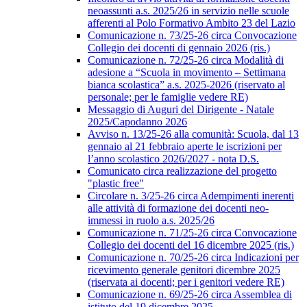
neoassunti a.s. 2025/26 in servizio nelle scuole
afferenti al Polo Formativo Ambito 23 del Lazio
Comunicazione n. 73/25-26 circa Convocazione
Collegio dei docenti di gennaio 2026 (ris.)
Comunicazione n. 72/25-26 circa Modalità di
adesione a “Scuola in movimento – Settimana
bianca scolastica” a.s. 2025-2026 (riservato al
personale; per le famiglie vedere RE)
Messaggio di Auguri del Dirigente - Natale
2025/Capodanno 2026
Avviso n. 13/25-26 alla comunità: Scuola, dal 13
gennaio al 21 febbraio aperte le iscrizioni per
l’anno scolastico 2026/2027 - nota D.S.
Comunicato circa realizzazione del progetto
"plastic free"
Circolare n. 3/25-26 circa Adempimenti inerenti
alle attività di formazione dei docenti neo-
immessi in ruolo a.s. 2025/26
Comunicazione n. 71/25-26 circa Convocazione
Collegio dei docenti del 16 dicembre 2025 (ris.)
Comunicazione n. 70/25-26 circa Indicazioni per
ricevimento generale genitori dicembre 2025
(riservata ai docenti; per i genitori vedere RE)
Comunicazione n. 69/25-26 circa Assemblea di
istituto del 19 dicembre 2025