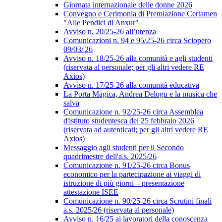
Giornata internazionale delle donne 2026
Convegno e Cerimonia di Premiazione Certamen
"Alle Pendici di Anxur"
Avviso n. 20/25-26 all’utenza
Comunicazioni n. 94 e 95/25-26 circa Sciopero
09/03/'26
Avviso n. 18/25-26 alla comunità e agli studenti
(riservata al personale; per gli altri vedere RE
Axios)
Avviso n. 17/25-26 alla comunità educativa
La Porta Magica, Andrea Delogu e la musica che
salva
Comunicazione n. 92/25-26 circa Assemblea
d'istituto studentesca del 25 febbraio 2026
(riservata ad autenticati; per gli altri vedere RE
Axios)
Messaggio agli studenti per il Secondo
quadrimestre dell'a.s. 2025/26
Comunicazione n. 91/25-26 circa Bonus
economico per la partecipazione ai viaggi di
istruzione di più giorni – presentazione
attestazione ISEE
Comunicazione n. 90/25-26 circa Scrutini finali
a.s. 2025/26 (riservata al personale)
Avviso n. 16/25 ai lavoratori della conoscenza