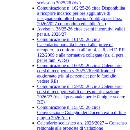
scolastico 2025/26 (ris.)
Comunicazione n. 162/25-26 circa Disponibilità
a ricoprire incarico per ore aggiuntive di
insegnamento oltre l’orario d’obbligo per l’a.s.
2026/2027 con modulo editabile (ris.)
Avviso n. 36/25-26 circa esami integrativi validi
per a.s. 2026/27
Comunicazione n. 161/25-26 circa
Calendario/modalità inerenti alle prove di
recupero, in conformità all’art. 4, c. 6, del D.P.R.
122/2009 e alla normativa collegata (ris. al pers.;
per le fam. v. Re)
Comunicazione n. 160/25-26 circa Calendario
corsi di recupero a.s. 2025/26 rettificato ed
aggiornato (ris. al personale; per le famiglie
vedere RE)
Comunicazione n. 159/25-26 circa Calendario
corsi di recupero validi per esami riparazione
2026/27 (ris. al personale; per le famiglie vedere
RE)
Comunicazione n. 158/25-26 circa
Convocazione Collegio dei Docenti extra di fine
giugno 2026 (ris.)
Calendario scolastico a.s. 2026/2027 – Consenso
regionale alle proposte di variazione