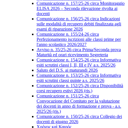
Comunicazione n. 157/25-26 circa Monitoraggio
ELISA 2026 – Seconda rilevazione rivolta ai
docenti
Comunicazione n. 156/25-26 circa Indicazioni
sulle modalità di recupero debiti finalizzata agli
esami di riparazione 2026
Comunicazione n. 155/24-26 circa
Perfezionamento iscrizioni alle classi prime per
l'anno scolastico 2026/2027
Avviso n. 35/25-26 circa Prima/Seconda prova
Maturità ed orari ricevimento Segreteria
Comunicazione n. 154/25-26 circa Informativa
esiti scrutini classi I, II, III e IV a.s. 2025/26
Saluto del D.S. ai maturandi 2026
Comunicazione n. 153/25-26 circa Informativa
esiti scrutini classi quinte a.s. 2025/26
Comunicazione n. 152/25-26 circa Disponibilità
corsi recupero estivi 2026 (ris.)
Comunicazione n. 151/25-26 circa
Convocazione del Comitato per la valutazione
dei docenti in anno di formazione e prova - a.s.
2025/26 (ris.)
Comunicazione n. 150/25-26 circa Collegio dei
docenti di giugno 2026
Χρόνος καὶ Καιρός