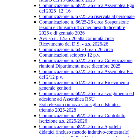
Comunicazione n. 68/25-26 circa Assemblea Fgu
del 2025_12_16
Comunicazione n. 67/25-26 riservata al personale
Comunicazione n. 66/25-26 circa Sospensione
lezioni e chiusura uffici nei mesi di dicembre
2025 e di gennaio 2026
Avviso n. 12/25-26 alla comunità circa
Ricevimento del D.S. - a.s. 2025/26
Comunicazione n. 64 e 65/25-26 circa
Comunicazioni sciopero 12 p.v.
Comunicazione n. 63/25-26 circa Convocazione
riunioni Dipartimenti mese dicembre 2025
Comunicazione n. 62/25-26 circa Assemblea Flc
del 2/12 p.v.
Comunicazione n. 61/25-26 circa Ricevimento
generale genitori
Comunicazione n. 60/25-26 circa svolgimento ed
adesione ad Assemblea RSU
Esiti elezioni rinnovo Consiglio d'Istituto -
triennio 2025-2028
Comunicazione n. 59/25-26 circa Contributo
iscrizione a.s. 2025/2026
Comunicazione n. 58/25-26 circa Sportelli
didattici (incluso metodo induttivo-contestuale)