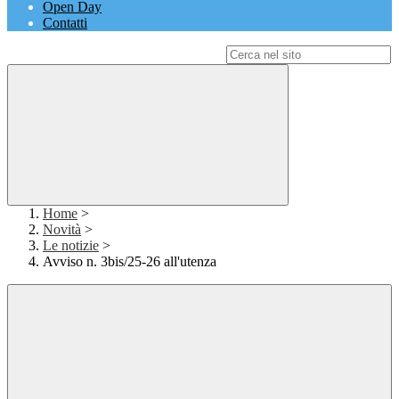
Open Day
Contatti
Campo di ricerca per le pagine del sito
Home
>
Novità
>
Le notizie
>
Avviso n. 3bis/25-26 all'utenza