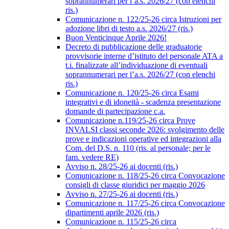
soprannumerari per l’a.s. 2026/27 (con elenchi
ris.)
Comunicazione n. 122/25-26 circa Istruzioni per
adozione libri di testo a.s. 2026/27 (ris.)
Buon Venticinque Aprile 2026!
Decreto di pubblicazione delle graduatorie
provvisorie interne d’istituto del personale ATA a
t.i. finalizzate all’individuazione di eventuali
soprannumerari per l’a.s. 2026/27 (con elenchi
ris.)
Comunicazione n. 120/25-26 circa Esami
integrativi e di idoneità - scadenza presentazione
domande di partecipazione c.a.
Comunicazione n.119/25-26 circa Prove
INVALSI classi seconde 2026: svolgimento delle
prove e indicazioni operative ed integrazioni alla
Com. del D.S. n. 110 (ris. al personale; per le
fam. vedere RE)
Avviso n. 28/25-26 ai docenti (ris.)
Comunicazione n. 118/25-26 circa Convocazione
consigli di classe giuridici per maggio 2026
Avviso n. 27/25-26 ai docenti (ris.)
Comunicazione n. 117/25-26 circa Convocazione
dipartimenti aprile 2026 (ris.)
Comunicazione n. 115/25-26 circa