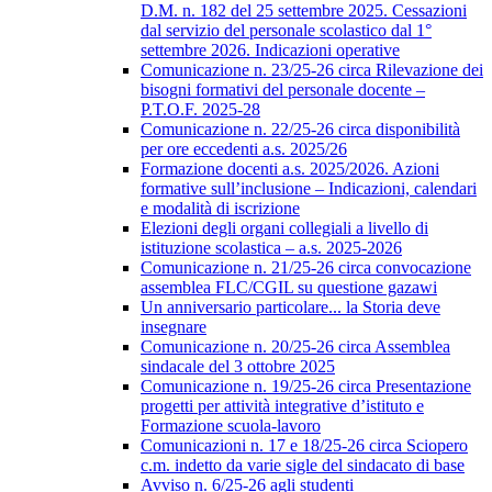
D.M. n. 182 del 25 settembre 2025. Cessazioni
dal servizio del personale scolastico dal 1°
settembre 2026. Indicazioni operative
Comunicazione n. 23/25-26 circa Rilevazione dei
bisogni formativi del personale docente –
P.T.O.F. 2025-28
Comunicazione n. 22/25-26 circa disponibilità
per ore eccedenti a.s. 2025/26
Formazione docenti a.s. 2025/2026. Azioni
formative sull’inclusione – Indicazioni, calendari
e modalità di iscrizione
Elezioni degli organi collegiali a livello di
istituzione scolastica – a.s. 2025-2026
Comunicazione n. 21/25-26 circa convocazione
assemblea FLC/CGIL su questione gazawi
Un anniversario particolare... la Storia deve
insegnare
Comunicazione n. 20/25-26 circa Assemblea
sindacale del 3 ottobre 2025
Comunicazione n. 19/25-26 circa Presentazione
progetti per attività integrative d’istituto e
Formazione scuola-lavoro
Comunicazioni n. 17 e 18/25-26 circa Sciopero
c.m. indetto da varie sigle del sindacato di base
Avviso n. 6/25-26 agli studenti