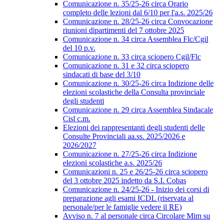
Comunicazione n. 35/25-26 circa Orario
completo delle lezioni dal 6/10 per l'a.s. 2025/26
Comunicazione n. 28/25-26 circa Convocazione
riunioni dipartimenti del 7 ottobre 2025
Comunicazione n. 34 circa Assemblea Flc/Cgil
del 10 p.v.
Comunicazione n. 33 circa sciopero Cgil/Flc
Comunicazione n. 31 e 32 circa sciopero
sindacati di base del 3/10
Comunicazione n. 30/25-26 circa Indizione delle
elezioni scolastiche della Consulta provinciale
degli studenti
Comunicazione n. 29 circa Assemblea Sindacale
Cisl c.m.
Elezioni dei rappresentanti degli studenti delle
Consulte Provinciali aa.ss. 2025/2026 e
2026/2027
Comunicazione n. 27/25-26 circa Indizione
elezioni scolastiche a.s. 2025/26
Comunicazioni n. 25 e 26/25-26 circa sciopero
del 3 ottobre 2025 indetto da S.I. Cobas
Comunicazione n. 24/25-26 - Inizio dei corsi di
preparazione agli esami ICDL (riservata al
personale/per le famiglie vedere il RE)
Avviso n. 7 al personale circa Circolare Mim su