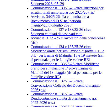
Sciopero 2026_05_29
Comunicazione n. 139/25-26 circa Istruzioni per
scrutini finali anno scolastico 2025/26 (ris.)
Avviso n. 34/25-26 alla comunità circa
Ricevimento del D.S. nel periodo
maggio/giugno/luglio 2026
Comunicazioni n. 137 e 138/25-26 circa
Sciopero comitati di base vari c.m.
Avviso n. 31/25-26 ai lavoratori della conoscenza
(ris.)
Comunicazioni n. 134 e 135/25-26 circa
Modifiche orarie per simulazione 2ª prova L.C. e
S.U. per Esame di Maturità, 18 e 19 maggio (ris.
al personale, per le famiglie vedere RE)
Comunicazione n. 133/25-26 circa Modifiche
orario per simulazione 1ª prova Esame di
Maturità del 13 maggio (ris. al personale; per le
famiglie vedere RE)
Comunicazione n. 132/25-26 circa
Convocazione Collegio dei Docenti di maggio
2026 (ris.)
Comunicazione n. 131/25-26 circa
Rendicontazione attività di orientamento a.s.
2025-2026 (ris.)
Comunicazione n. 130/25-26 circa Avvio