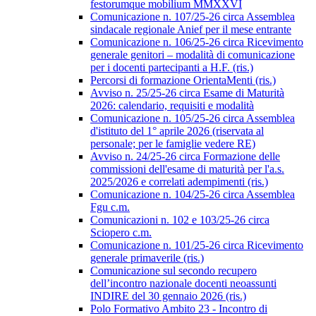
festorumque mobilium MMXXVI
Comunicazione n. 107/25-26 circa Assemblea
sindacale regionale Anief per il mese entrante
Comunicazione n. 106/25-26 circa Ricevimento
generale genitori – modalità di comunicazione
per i docenti partecipanti a H.F. (ris.)
Percorsi di formazione OrientaMenti (ris.)
Avviso n. 25/25-26 circa Esame di Maturità
2026: calendario, requisiti e modalità
Comunicazione n. 105/25-26 circa Assemblea
d'istituto del 1° aprile 2026 (riservata al
personale; per le famiglie vedere RE)
Avviso n. 24/25-26 circa Formazione delle
commissioni dell'esame di maturità per l'a.s.
2025/2026 e correlati adempimenti (ris.)
Comunicazione n. 104/25-26 circa Assemblea
Fgu c.m.
Comunicazioni n. 102 e 103/25-26 circa
Sciopero c.m.
Comunicazione n. 101/25-26 circa Ricevimento
generale primaverile (ris.)
Comunicazione sul secondo recupero
dell’incontro nazionale docenti neoassunti
INDIRE del 30 gennaio 2026 (ris.)
Polo Formativo Ambito 23 - Incontro di