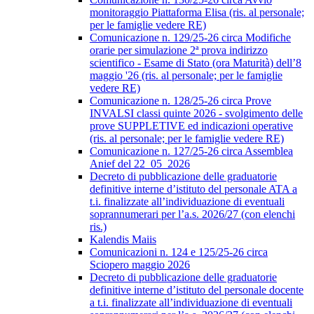
monitoraggio Piattaforma Elisa (ris. al personale;
per le famiglie vedere RE)
Comunicazione n. 129/25-26 circa Modifiche
orarie per simulazione 2ª prova indirizzo
scientifico - Esame di Stato (ora Maturità) dell’8
maggio '26 (ris. al personale; per le famiglie
vedere RE)
Comunicazione n. 128/25-26 circa Prove
INVALSI classi quinte 2026 - svolgimento delle
prove SUPPLETIVE ed indicazioni operative
(ris. al personale; per le famiglie vedere RE)
Comunicazione n. 127/25-26 circa Assemblea
Anief del 22_05_2026
Decreto di pubblicazione delle graduatorie
definitive interne d’istituto del personale ATA a
t.i. finalizzate all’individuazione di eventuali
soprannumerari per l’a.s. 2026/27 (con elenchi
ris.)
Kalendis Maiis
Comunicazioni n. 124 e 125/25-26 circa
Sciopero maggio 2026
Decreto di pubblicazione delle graduatorie
definitive interne d’istituto del personale docente
a t.i. finalizzate all’individuazione di eventuali