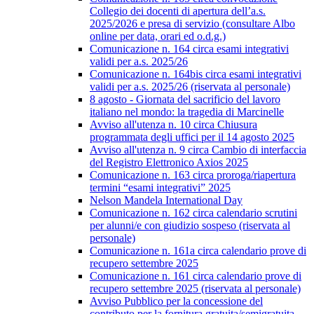
Collegio dei docenti di apertura dell’a.s.
2025/2026 e presa di servizio (consultare Albo
online per data, orari ed o.d.g.)
Comunicazione n. 164 circa esami integrativi
validi per a.s. 2025/26
Comunicazione n. 164bis circa esami integrativi
validi per a.s. 2025/26 (riservata al personale)
8 agosto - Giornata del sacrificio del lavoro
italiano nel mondo: la tragedia di Marcinelle
Avviso all'utenza n. 10 circa Chiusura
programmata degli uffici per il 14 agosto 2025
Avviso all'utenza n. 9 circa Cambio di interfaccia
del Registro Elettronico Axios 2025
Comunicazione n. 163 circa proroga/riapertura
termini “esami integrativi” 2025
Nelson Mandela International Day
Comunicazione n. 162 circa calendario scrutini
per alunni/e con giudizio sospeso (riservata al
personale)
Comunicazione n. 161a circa calendario prove di
recupero settembre 2025
Comunicazione n. 161 circa calendario prove di
recupero settembre 2025 (riservata al personale)
Avviso Pubblico per la concessione del
contributo per la fornitura gratuita/semigratuita