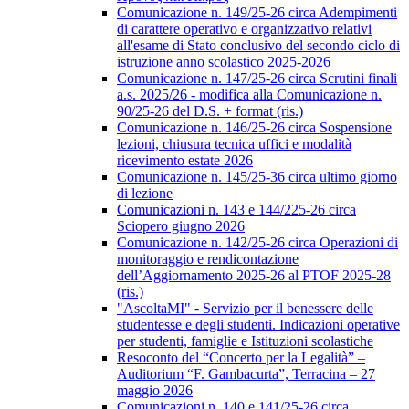
Comunicazione n. 149/25-26 circa Adempimenti
di carattere operativo e organizzativo relativi
all'esame di Stato conclusivo del secondo ciclo di
istruzione anno scolastico 2025-2026
Comunicazione n. 147/25-26 circa Scrutini finali
a.s. 2025/26 - modifica alla Comunicazione n.
90/25-26 del D.S. + format (ris.)
Comunicazione n. 146/25-26 circa Sospensione
lezioni, chiusura tecnica uffici e modalità
ricevimento estate 2026
Comunicazione n. 145/25-36 circa ultimo giorno
di lezione
Comunicazioni n. 143 e 144/225-26 circa
Sciopero giugno 2026
Comunicazione n. 142/25-26 circa Operazioni di
monitoraggio e rendicontazione
dell’Aggiornamento 2025-26 al PTOF 2025-28
(ris.)
"AscoltaMI" - Servizio per il benessere delle
studentesse e degli studenti. Indicazioni operative
per studenti, famiglie e Istituzioni scolastiche
Resoconto del “Concerto per la Legalità” –
Auditorium “F. Gambacurta”, Terracina – 27
maggio 2026
Comunicazioni n. 140 e 141/25-26 circa