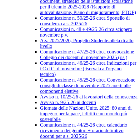
documenti strategici delle istituzioni scolastiche
per il triennio 2025-2028 (Rapporto di
autovalutazione, Piano di miglioramento, PTOF)
Comunicazione n. 50/25-26 circa Sportello di
consulenza a.s. 2025/26
Comunicazioni n. 48 e 49/25-26 circa sciopero
novembre p.v.
A.s. 2025/2026, Progetto Studente-atleta di alto
livello
Comunicazione n. 47/25-26 circa convocazione
Collegio dei docenti di novembre 2025 (ris.)
Comunicazione n. 46/25-26 circa Indicazioni per
i C.d.C. di novembre (riservata all'organo
tecnico)
Comunicazione n. 45/25-26 circa Convocazione
consigli di classe di novembre 2025 aperti alle
componenti elettive
Avviso n. 10/25-26 ai lavoratori della conoscenza
Avviso n. 9/25-26 ai docenti
Giornata delle Nazioni Unite, 2025: 80 anni di
impegno per la pace, i diritti e un mondo più
sostenibile
Comunicazione n. 44/25-26 circa calendario
ricevimento dei genitori + orario definitivo
docenti per a.s. 2025/26