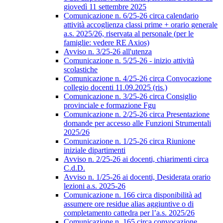
giovedì 11 settembre 2025
Comunicazione n. 6/25-26 circa calendario
attività accoglienza classi prime + orario generale
a.s. 2025/26, riservata al personale (per le
famiglie: vedere RE Axios)
Avviso n. 3/25-26 all'utenza
Comunicazione n. 5/25-26 - inizio attività
scolastiche
Comunicazione n. 4/25-26 circa Convocazione
collegio docenti 11.09.2025 (ris.)
Comunicazione n. 3/25-26 circa Consiglio
provinciale e formazione Fgu
Comunicazione n. 2/25-26 circa Presentazione
domande per accesso alle Funzioni Strumentali
2025/26
Comunicazione n. 1/25-26 circa Riunione
iniziale dipartimenti
Avviso n. 2/25-26 ai docenti, chiarimenti circa
C.d.D.
Avviso n. 1/25-26 ai docenti, Desiderata orario
lezioni a.s. 2025-26
Comunicazione n. 166 circa disponibilità ad
assumere ore residue alias aggiuntive o di
completamento cattedra per l’a.s. 2025/26
Comunicazione n. 165 circa convocazione