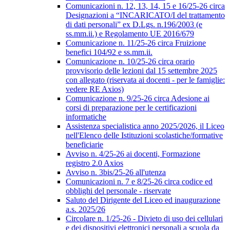
Comunicazioni n. 12, 13, 14, 15 e 16/25-26 circa
Designazioni a “INCARICATO/I del trattamento
di dati personali” ex D.Lgs. n.196/2003 (e
ss.mm.ii.) e Regolamento UE 2016/679
Comunicazione n. 11/25-26 circa Fruizione
benefici 104/92 e ss.mm.ii.
Comunicazione n. 10/25-26 circa orario
provvisorio delle lezioni dal 15 settembre 2025
con allegato (riservata ai docenti - per le famiglie:
vedere RE Axios)
Comunicazione n. 9/25-26 circa Adesione ai
corsi di preparazione per le certificazioni
informatiche
Assistenza specialistica anno 2025/2026, il Liceo
nell'Elenco delle Istituzioni scolastiche/formative
beneficiarie
Avviso n. 4/25-26 ai docenti, Formazione
registro 2.0 Axios
Avviso n. 3bis/25-26 all'utenza
Comunicazioni n. 7 e 8/25-26 circa codice ed
obblighi del personale - riservate
Saluto del Dirigente del Liceo ed inaugurazione
a.s. 2025/26
Circolare n. 1/25-26 - Divieto di uso dei cellulari
e dei dispositivi elettronici personali a scuola da