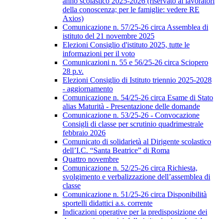
anno scolastico 2025-2026 (riservato ai lavoratori
della conoscenza; per le famiglie: vedere RE
Axios)
Comunicazione n. 57/25-26 circa Assemblea di
istituto del 21 novembre 2025
Elezioni Consiglio d'istituto 2025, tutte le
informazioni per il voto
Comunicazioni n. 55 e 56/25-26 circa Sciopero
28 p.v.
Elezioni Consiglio di Istituto triennio 2025-2028
- aggiornamento
Comunicazione n. 54/25-26 circa Esame di Stato
alias Maturità - Presentazione delle domande
Comunicazione n. 53/25-26 - Convocazione
Consigli di classe per scrutinio quadrimestrale
febbraio 2026
Comunicato di solidarietà al Dirigente scolastico
dell’I.C. “Santa Beatrice” di Roma
Quattro novembre
Comunicazione n. 52/25-26 circa Richiesta,
svolgimento e verbalizzazione dell’assemblea di
classe
Comunicazione n. 51/25-26 circa Disponibilità
sportelli didattici a.s. corrente
Indicazioni operative per la predisposizione dei