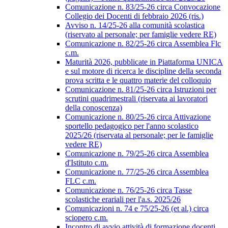
Comunicazione n. 83/25-26 circa Convocazione
Collegio dei Docenti di febbraio 2026 (ris.)
Avviso n. 14/25-26 alla comunità scolastica
(riservato al personale; per famiglie vedere RE)
Comunicazione n. 82/25-26 circa Assemblea Flc
c.m.
Maturità 2026, pubblicate in Piattaforma UNICA
e sul motore di ricerca le discipline della seconda
prova scritta e le quattro materie del colloquio
Comunicazione n. 81/25-26 circa Istruzioni per
scrutini quadrimestrali (riservata ai lavoratori
della conoscenza)
Comunicazione n. 80/25-26 circa Attivazione
sportello pedagogico per l'anno scolastico
2025/26 (riservata al personale; per le famiglie
vedere RE)
Comunicazione n. 79/25-26 circa Assemblea
d'Istituto c.m.
Comunicazione n. 77/25-26 circa Assemblea
FLC c.m.
Comunicazione n. 76/25-26 circa Tasse
scolastiche erariali per l'a.s. 2025/26
Comunicazioni n. 74 e 75/25-26 (et al.) circa
sciopero c.m.
Incontro di avvio attività di formazione docenti