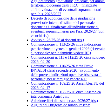
Aggiornamento graduatorie, articolata per ambiti
territoriali diocesani degli I.R.C., finalizzate
all’individuazione di eventuali soprannumerari
per l’a.s. 2026/2027
Decreto di pubblicazione delle graduatorie
provvisorie interne d’istituto del personale
docente a t.i. finalizzate all’individuazione di
eventuali soprannumerari per l’a.s. 2026/27 (con
elenchi ris.)
Avviso n. 26/25-26 ai docenti (ris.)
Comunicazione n. 113/25-26 circa Indicazioni
per ricevimento generale genitori 2026 (riservato
al personale; per le famiglie vedere RE)
Comunicazioni n. 111 e 112/25-26 circa sciopero
2026_04_20
Comunicazione n. 110/25-26 circa Prove
INVALSI classi seconde 2026 - svolgimento
delle prove e indicazioni operative (riservata al
personale; per le famiglie vedere RE)
Comunicazione n. 109/25-26 Assemblea Flc del
2026_04_17
Comunicazione n. 108/25-26 circa Assemblea
intercomunale Anief c.m.
Adozione libri di testo per a.s. 2026/27 (ris.)
Auguri del Dirigente de nuntio Paschæ