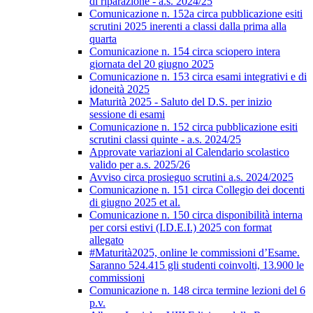
di riparazione - a.s. 2024/25
Comunicazione n. 152a circa pubblicazione esiti
scrutini 2025 inerenti a classi dalla prima alla
quarta
Comunicazione n. 154 circa sciopero intera
giornata del 20 giugno 2025
Comunicazione n. 153 circa esami integrativi e di
idoneità 2025
Maturità 2025 - Saluto del D.S. per inizio
sessione di esami
Comunicazione n. 152 circa pubblicazione esiti
scrutini classi quinte - a.s. 2024/25
Approvate variazioni al Calendario scolastico
valido per a.s. 2025/26
Avviso circa prosieguo scrutini a.s. 2024/2025
Comunicazione n. 151 circa Collegio dei docenti
di giugno 2025 et al.
Comunicazione n. 150 circa disponibilità interna
per corsi estivi (I.D.E.I.) 2025 con format
allegato
#Maturità2025, online le commissioni d’Esame.
Saranno 524.415 gli studenti coinvolti, 13.900 le
commissioni
Comunicazione n. 148 circa termine lezioni del 6
p.v.