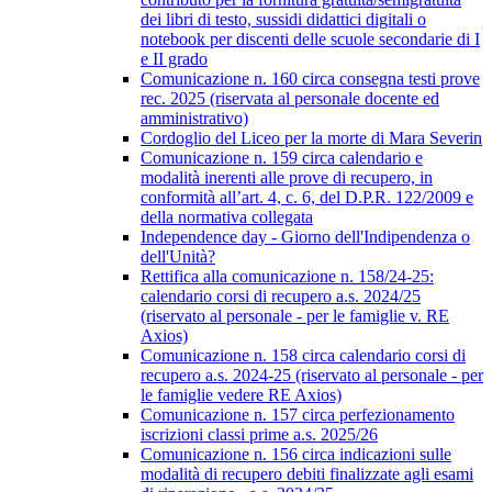
dei libri di testo, sussidi didattici digitali o
notebook per discenti delle scuole secondarie di I
e II grado
Comunicazione n. 160 circa consegna testi prove
rec. 2025 (riservata al personale docente ed
amministrativo)
Cordoglio del Liceo per la morte di Mara Severin
Comunicazione n. 159 circa calendario e
modalità inerenti alle prove di recupero, in
conformità all’art. 4, c. 6, del D.P.R. 122/2009 e
della normativa collegata
Independence day - Giorno dell'Indipendenza o
dell'Unità?
Rettifica alla comunicazione n. 158/24-25:
calendario corsi di recupero a.s. 2024/25
(riservato al personale - per le famiglie v. RE
Axios)
Comunicazione n. 158 circa calendario corsi di
recupero a.s. 2024-25 (riservato al personale - per
le famiglie vedere RE Axios)
Comunicazione n. 157 circa perfezionamento
iscrizioni classi prime a.s. 2025/26
Comunicazione n. 156 circa indicazioni sulle
modalità di recupero debiti finalizzate agli esami