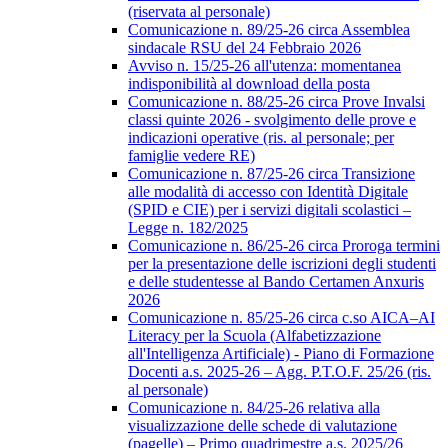
(riservata al personale)
Comunicazione n. 89/25-26 circa Assemblea
sindacale RSU del 24 Febbraio 2026
Avviso n. 15/25-26 all'utenza: momentanea
indisponibilità al download della posta
Comunicazione n. 88/25-26 circa Prove Invalsi
classi quinte 2026 - svolgimento delle prove e
indicazioni operative (ris. al personale; per
famiglie vedere RE)
Comunicazione n. 87/25-26 circa Transizione
alle modalità di accesso con Identità Digitale
(SPID e CIE) per i servizi digitali scolastici –
Legge n. 182/2025
Comunicazione n. 86/25-26 circa Proroga termini
per la presentazione delle iscrizioni degli studenti
e delle studentesse al Bando Certamen Anxuris
2026
Comunicazione n. 85/25-26 circa c.so AICA–AI
Literacy per la Scuola (Alfabetizzazione
all'Intelligenza Artificiale) - Piano di Formazione
Docenti a.s. 2025-26 – Agg. P.T.O.F. 25/26 (ris.
al personale)
Comunicazione n. 84/25-26 relativa alla
visualizzazione delle schede di valutazione
(pagelle) – Primo quadrimestre a.s. 2025/26