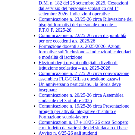
D.M. n. 182 del 25 settembre 2025. Cessazioni
dal servizio del personale scolastico dal 1°
settembre 2026. Indicazioni operative
Comunicazione n. 23/25-26 circa Rilevazione dei
bisogni formativi del personale docente –
P.T.O.F. 2025-28
Comunicazione n. 22/25-26 circa disponibilità
per ore eccedenti a.s. 2025/26
Formazione docenti a.s. 2025/2026. Azioni
formative sull’inclusione – Indicazioni, calendari
e modalità di iscrizione
Elezioni degli organi collegiali a livello di
istituzione scolastica – a.s. 2025-2026
Comunicazione n. 21/25-26 circa convocazione
assemblea FLC/CGIL su questione gazawi
Un anniversario particolare... la Storia deve
insegnare
Comunicazione n. 20/25-26 circa Assemblea
sindacale del 3 ottobre 2025
Comunicazione n. 19/25-26 circa Presentazione
progetti per attività integrative d’istituto e
Formazione scuola-lavoro
Comunicazioni n. 17 e 18/25-26 circa Sciopero
c.m. indetto da varie sigle del sindacato di base
Avviso n. 6/25-26 agli studenti