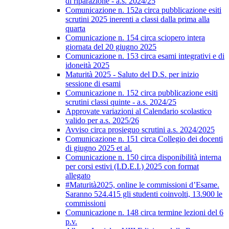
di riparazione - a.s. 2024/25
Comunicazione n. 152a circa pubblicazione esiti
scrutini 2025 inerenti a classi dalla prima alla
quarta
Comunicazione n. 154 circa sciopero intera
giornata del 20 giugno 2025
Comunicazione n. 153 circa esami integrativi e di
idoneità 2025
Maturità 2025 - Saluto del D.S. per inizio
sessione di esami
Comunicazione n. 152 circa pubblicazione esiti
scrutini classi quinte - a.s. 2024/25
Approvate variazioni al Calendario scolastico
valido per a.s. 2025/26
Avviso circa prosieguo scrutini a.s. 2024/2025
Comunicazione n. 151 circa Collegio dei docenti
di giugno 2025 et al.
Comunicazione n. 150 circa disponibilità interna
per corsi estivi (I.D.E.I.) 2025 con format
allegato
#Maturità2025, online le commissioni d’Esame.
Saranno 524.415 gli studenti coinvolti, 13.900 le
commissioni
Comunicazione n. 148 circa termine lezioni del 6
p.v.