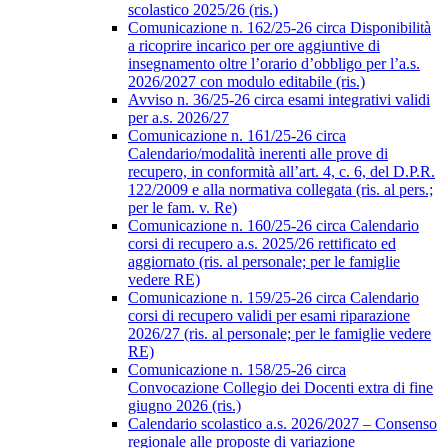
scolastico 2025/26 (ris.)
Comunicazione n. 162/25-26 circa Disponibilità
a ricoprire incarico per ore aggiuntive di
insegnamento oltre l’orario d’obbligo per l’a.s.
2026/2027 con modulo editabile (ris.)
Avviso n. 36/25-26 circa esami integrativi validi
per a.s. 2026/27
Comunicazione n. 161/25-26 circa
Calendario/modalità inerenti alle prove di
recupero, in conformità all’art. 4, c. 6, del D.P.R.
122/2009 e alla normativa collegata (ris. al pers.;
per le fam. v. Re)
Comunicazione n. 160/25-26 circa Calendario
corsi di recupero a.s. 2025/26 rettificato ed
aggiornato (ris. al personale; per le famiglie
vedere RE)
Comunicazione n. 159/25-26 circa Calendario
corsi di recupero validi per esami riparazione
2026/27 (ris. al personale; per le famiglie vedere
RE)
Comunicazione n. 158/25-26 circa
Convocazione Collegio dei Docenti extra di fine
giugno 2026 (ris.)
Calendario scolastico a.s. 2026/2027 – Consenso
regionale alle proposte di variazione