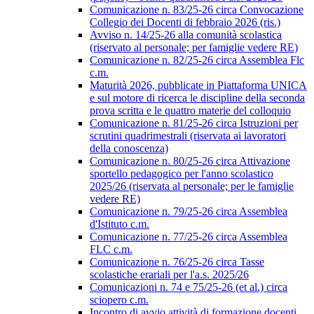
Comunicazione n. 83/25-26 circa Convocazione
Collegio dei Docenti di febbraio 2026 (ris.)
Avviso n. 14/25-26 alla comunità scolastica
(riservato al personale; per famiglie vedere RE)
Comunicazione n. 82/25-26 circa Assemblea Flc
c.m.
Maturità 2026, pubblicate in Piattaforma UNICA
e sul motore di ricerca le discipline della seconda
prova scritta e le quattro materie del colloquio
Comunicazione n. 81/25-26 circa Istruzioni per
scrutini quadrimestrali (riservata ai lavoratori
della conoscenza)
Comunicazione n. 80/25-26 circa Attivazione
sportello pedagogico per l'anno scolastico
2025/26 (riservata al personale; per le famiglie
vedere RE)
Comunicazione n. 79/25-26 circa Assemblea
d'Istituto c.m.
Comunicazione n. 77/25-26 circa Assemblea
FLC c.m.
Comunicazione n. 76/25-26 circa Tasse
scolastiche erariali per l'a.s. 2025/26
Comunicazioni n. 74 e 75/25-26 (et al.) circa
sciopero c.m.
Incontro di avvio attività di formazione docenti