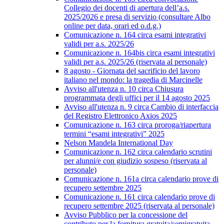
Collegio dei docenti di apertura dell’a.s.
2025/2026 e presa di servizio (consultare Albo
online per data, orari ed o.d.g.)
Comunicazione n. 164 circa esami integrativi
validi per a.s. 2025/26
Comunicazione n. 164bis circa esami integrativi
validi per a.s. 2025/26 (riservata al personale)
8 agosto - Giornata del sacrificio del lavoro
italiano nel mondo: la tragedia di Marcinelle
Avviso all'utenza n. 10 circa Chiusura
programmata degli uffici per il 14 agosto 2025
Avviso all'utenza n. 9 circa Cambio di interfaccia
del Registro Elettronico Axios 2025
Comunicazione n. 163 circa proroga/riapertura
termini “esami integrativi” 2025
Nelson Mandela International Day
Comunicazione n. 162 circa calendario scrutini
per alunni/e con giudizio sospeso (riservata al
personale)
Comunicazione n. 161a circa calendario prove di
recupero settembre 2025
Comunicazione n. 161 circa calendario prove di
recupero settembre 2025 (riservata al personale)
Avviso Pubblico per la concessione del
contributo per la fornitura gratuita/semigratuita