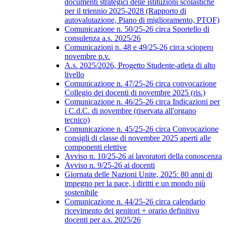
documenti strategici delle istituzioni scolastiche
per il triennio 2025-2028 (Rapporto di
autovalutazione, Piano di miglioramento, PTOF)
Comunicazione n. 50/25-26 circa Sportello di
consulenza a.s. 2025/26
Comunicazioni n. 48 e 49/25-26 circa sciopero
novembre p.v.
A.s. 2025/2026, Progetto Studente-atleta di alto
livello
Comunicazione n. 47/25-26 circa convocazione
Collegio dei docenti di novembre 2025 (ris.)
Comunicazione n. 46/25-26 circa Indicazioni per
i C.d.C. di novembre (riservata all'organo
tecnico)
Comunicazione n. 45/25-26 circa Convocazione
consigli di classe di novembre 2025 aperti alle
componenti elettive
Avviso n. 10/25-26 ai lavoratori della conoscenza
Avviso n. 9/25-26 ai docenti
Giornata delle Nazioni Unite, 2025: 80 anni di
impegno per la pace, i diritti e un mondo più
sostenibile
Comunicazione n. 44/25-26 circa calendario
ricevimento dei genitori + orario definitivo
docenti per a.s. 2025/26