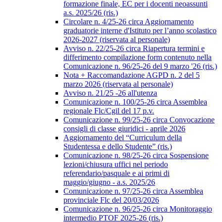
formazione finale, EC per i docenti neoassunti
a.s. 2025/26 (ris.)
Circolare n. 4/25-26 circa Aggiornamento
graduatorie interne d'Istituto per l’anno scolastico
2026-2027 (riservata al personale)
Avviso n. 22/25-26 circa Riapertura termini e
differimento compilazione form contenuto nella
Comunicazione n. 96/25-26 del 9 marzo '26 (ris.)
Nota + Raccomandazione AGPD n. 2 del 5
marzo 2026 (riservata al personale)
Avviso n. 21/25 -26 all'utenza
Comunicazione n. 100/25-26 circa Assemblea
regionale Flc/Cgil del 17 p.v.
Comunicazione n. 99/25-26 circa Convocazione
consigli di classe giuridici - aprile 2026
Aggiornamento del “Curriculum della
Studentessa e dello Studente” (ris.)
Comunicazione n. 98/25-26 circa Sospensione
lezioni/chiusura uffici nel periodo
referendario/pasquale e ai primi di
maggio/giugno - a.s. 2025/26
Comunicazione n. 97/25-26 circa Assemblea
provinciale Flc del 20/03/2026
Comunicazione n. 96/25-26 circa Monitoraggio
intermedio PTOF 2025-26 (ris.)