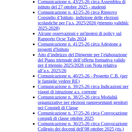
Comunicazione n. 43/25-26 circa Assemblea di
istituto del 27 ottobre 2025 - studenti
Comunicazione n. 42/25-26 circa Rinnovo
Consiglio d’Istituto, indizione delle elezioni
scolastiche per l’a.s. 2025/2026 (triennio validità:
2025-2028)
Alcune osservazioni e un'ipotesi di policy sul
Rapporto Ocse Talis 2024
Comunicazione n. 41/25-26 circa Adesione a
progetti d'Istituto
Atto d’indirizzo del Dirigente per l’elaborazione
del Piano triennale dell’offerta formativa valido
per il triennio 2025/2028 con Nota relativa
all’a.s. 2025/26
Comunicazione n. 40/25-26 - Progetto C.B. (per
le famiglie vedere RE)
Comunicazione n. 39/25-26 circa Indicazioni per
viaggi di istruzione a.s. corrente
Comunicazione n. 38/25-26 circa Modalità
organizzative per elezioni rappresentanti genitori
nei Consigli di Classe
Comunicazione n. 37/25-26 circa Convocazione
consigli di classe ottobre 2025
Comunicazione n. 36/25-26 circa Convocazione
Collegio dei docenti dell’08 ottobre 2025 (ris.)