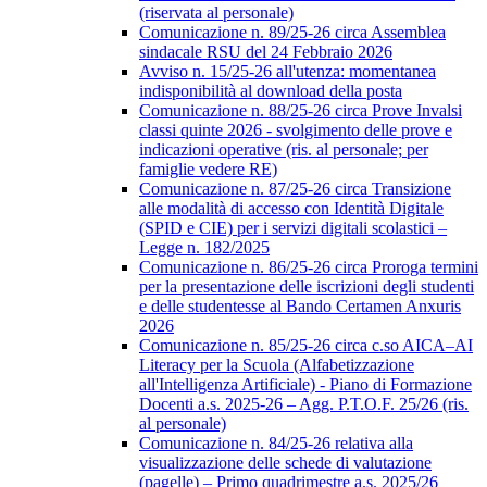
(riservata al personale)
Comunicazione n. 89/25-26 circa Assemblea
sindacale RSU del 24 Febbraio 2026
Avviso n. 15/25-26 all'utenza: momentanea
indisponibilità al download della posta
Comunicazione n. 88/25-26 circa Prove Invalsi
classi quinte 2026 - svolgimento delle prove e
indicazioni operative (ris. al personale; per
famiglie vedere RE)
Comunicazione n. 87/25-26 circa Transizione
alle modalità di accesso con Identità Digitale
(SPID e CIE) per i servizi digitali scolastici –
Legge n. 182/2025
Comunicazione n. 86/25-26 circa Proroga termini
per la presentazione delle iscrizioni degli studenti
e delle studentesse al Bando Certamen Anxuris
2026
Comunicazione n. 85/25-26 circa c.so AICA–AI
Literacy per la Scuola (Alfabetizzazione
all'Intelligenza Artificiale) - Piano di Formazione
Docenti a.s. 2025-26 – Agg. P.T.O.F. 25/26 (ris.
al personale)
Comunicazione n. 84/25-26 relativa alla
visualizzazione delle schede di valutazione
(pagelle) – Primo quadrimestre a.s. 2025/26