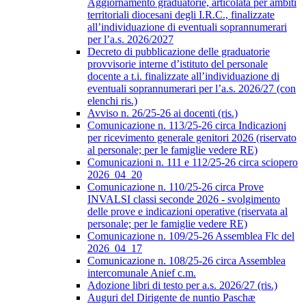
Aggiornamento graduatorie, articolata per ambiti
territoriali diocesani degli I.R.C., finalizzate
all’individuazione di eventuali soprannumerari
per l’a.s. 2026/2027
Decreto di pubblicazione delle graduatorie
provvisorie interne d’istituto del personale
docente a t.i. finalizzate all’individuazione di
eventuali soprannumerari per l’a.s. 2026/27 (con
elenchi ris.)
Avviso n. 26/25-26 ai docenti (ris.)
Comunicazione n. 113/25-26 circa Indicazioni
per ricevimento generale genitori 2026 (riservato
al personale; per le famiglie vedere RE)
Comunicazioni n. 111 e 112/25-26 circa sciopero
2026_04_20
Comunicazione n. 110/25-26 circa Prove
INVALSI classi seconde 2026 - svolgimento
delle prove e indicazioni operative (riservata al
personale; per le famiglie vedere RE)
Comunicazione n. 109/25-26 Assemblea Flc del
2026_04_17
Comunicazione n. 108/25-26 circa Assemblea
intercomunale Anief c.m.
Adozione libri di testo per a.s. 2026/27 (ris.)
Auguri del Dirigente de nuntio Paschæ