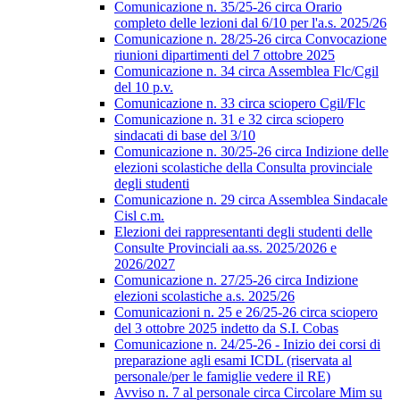
Comunicazione n. 35/25-26 circa Orario
completo delle lezioni dal 6/10 per l'a.s. 2025/26
Comunicazione n. 28/25-26 circa Convocazione
riunioni dipartimenti del 7 ottobre 2025
Comunicazione n. 34 circa Assemblea Flc/Cgil
del 10 p.v.
Comunicazione n. 33 circa sciopero Cgil/Flc
Comunicazione n. 31 e 32 circa sciopero
sindacati di base del 3/10
Comunicazione n. 30/25-26 circa Indizione delle
elezioni scolastiche della Consulta provinciale
degli studenti
Comunicazione n. 29 circa Assemblea Sindacale
Cisl c.m.
Elezioni dei rappresentanti degli studenti delle
Consulte Provinciali aa.ss. 2025/2026 e
2026/2027
Comunicazione n. 27/25-26 circa Indizione
elezioni scolastiche a.s. 2025/26
Comunicazioni n. 25 e 26/25-26 circa sciopero
del 3 ottobre 2025 indetto da S.I. Cobas
Comunicazione n. 24/25-26 - Inizio dei corsi di
preparazione agli esami ICDL (riservata al
personale/per le famiglie vedere il RE)
Avviso n. 7 al personale circa Circolare Mim su