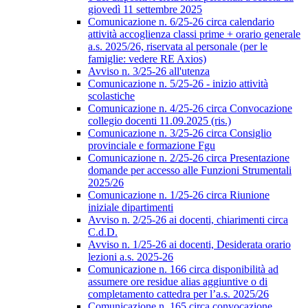
giovedì 11 settembre 2025
Comunicazione n. 6/25-26 circa calendario
attività accoglienza classi prime + orario generale
a.s. 2025/26, riservata al personale (per le
famiglie: vedere RE Axios)
Avviso n. 3/25-26 all'utenza
Comunicazione n. 5/25-26 - inizio attività
scolastiche
Comunicazione n. 4/25-26 circa Convocazione
collegio docenti 11.09.2025 (ris.)
Comunicazione n. 3/25-26 circa Consiglio
provinciale e formazione Fgu
Comunicazione n. 2/25-26 circa Presentazione
domande per accesso alle Funzioni Strumentali
2025/26
Comunicazione n. 1/25-26 circa Riunione
iniziale dipartimenti
Avviso n. 2/25-26 ai docenti, chiarimenti circa
C.d.D.
Avviso n. 1/25-26 ai docenti, Desiderata orario
lezioni a.s. 2025-26
Comunicazione n. 166 circa disponibilità ad
assumere ore residue alias aggiuntive o di
completamento cattedra per l’a.s. 2025/26
Comunicazione n. 165 circa convocazione