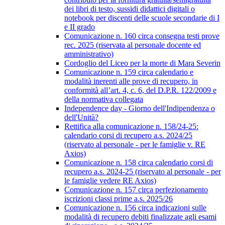
dei libri di testo, sussidi didattici digitali o
notebook per discenti delle scuole secondarie di I
e II grado
Comunicazione n. 160 circa consegna testi prove
rec. 2025 (riservata al personale docente ed
amministrativo)
Cordoglio del Liceo per la morte di Mara Severin
Comunicazione n. 159 circa calendario e
modalità inerenti alle prove di recupero, in
conformità all’art. 4, c. 6, del D.P.R. 122/2009 e
della normativa collegata
Independence day - Giorno dell'Indipendenza o
dell'Unità?
Rettifica alla comunicazione n. 158/24-25:
calendario corsi di recupero a.s. 2024/25
(riservato al personale - per le famiglie v. RE
Axios)
Comunicazione n. 158 circa calendario corsi di
recupero a.s. 2024-25 (riservato al personale - per
le famiglie vedere RE Axios)
Comunicazione n. 157 circa perfezionamento
iscrizioni classi prime a.s. 2025/26
Comunicazione n. 156 circa indicazioni sulle
modalità di recupero debiti finalizzate agli esami