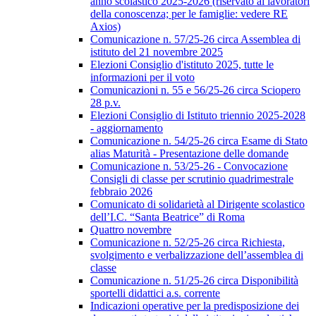
anno scolastico 2025-2026 (riservato ai lavoratori
della conoscenza; per le famiglie: vedere RE
Axios)
Comunicazione n. 57/25-26 circa Assemblea di
istituto del 21 novembre 2025
Elezioni Consiglio d'istituto 2025, tutte le
informazioni per il voto
Comunicazioni n. 55 e 56/25-26 circa Sciopero
28 p.v.
Elezioni Consiglio di Istituto triennio 2025-2028
- aggiornamento
Comunicazione n. 54/25-26 circa Esame di Stato
alias Maturità - Presentazione delle domande
Comunicazione n. 53/25-26 - Convocazione
Consigli di classe per scrutinio quadrimestrale
febbraio 2026
Comunicato di solidarietà al Dirigente scolastico
dell’I.C. “Santa Beatrice” di Roma
Quattro novembre
Comunicazione n. 52/25-26 circa Richiesta,
svolgimento e verbalizzazione dell’assemblea di
classe
Comunicazione n. 51/25-26 circa Disponibilità
sportelli didattici a.s. corrente
Indicazioni operative per la predisposizione dei