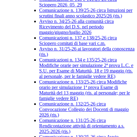
Sciopero 2026_05_29
Comunicazione n. 139/25-26 circa Istruzioni per
scrutini finali anno scolastico 2025/26 (ris.)
Avviso n. 34/25-26 alla comunità circa
Ricevimento del D.S. nel periodo
maggio/giugno/luglio 2026
Comunicazioni n. 137 e 138/25-26 circa
Sciopero comitati di base vari c.m.
Avviso n. 31/25-26 ai lavoratori della conoscenza
(ris.)
Comunicazioni n. 134 e 135/25-26 circa
Modifiche orarie per simulazione 2ª prova L.C. e
S.U. per Esame di Maturità, 18 e 19 maggio (ris.
al personale, per le famiglie vedere RE)
Comunicazione n. 133/25-26 circa Modifiche
orario per simulazione 1ª prova Esame di
Maturità del 13 maggio (ris. al personale; per le
famiglie vedere RE)
Comunicazione n. 132/25-26 circa
Convocazione Collegio dei Docenti di maggio
2026 (ris.)
Comunicazione n. 131/25-26 circa
Rendicontazione attività di orientamento a.s.
2025-2026 (ris.)
Comunicazione n. 130/25-26 circa Avvio