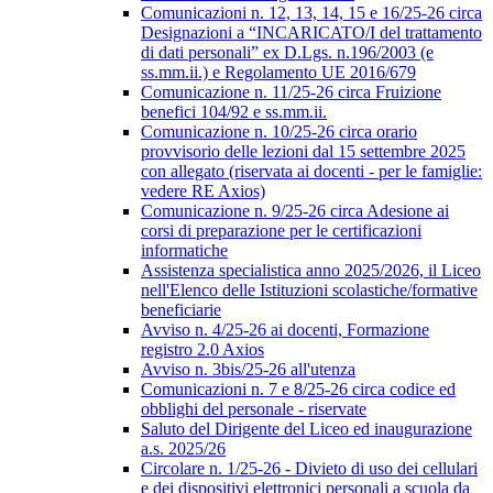
Comunicazioni n. 12, 13, 14, 15 e 16/25-26 circa
Designazioni a “INCARICATO/I del trattamento
di dati personali” ex D.Lgs. n.196/2003 (e
ss.mm.ii.) e Regolamento UE 2016/679
Comunicazione n. 11/25-26 circa Fruizione
benefici 104/92 e ss.mm.ii.
Comunicazione n. 10/25-26 circa orario
provvisorio delle lezioni dal 15 settembre 2025
con allegato (riservata ai docenti - per le famiglie:
vedere RE Axios)
Comunicazione n. 9/25-26 circa Adesione ai
corsi di preparazione per le certificazioni
informatiche
Assistenza specialistica anno 2025/2026, il Liceo
nell'Elenco delle Istituzioni scolastiche/formative
beneficiarie
Avviso n. 4/25-26 ai docenti, Formazione
registro 2.0 Axios
Avviso n. 3bis/25-26 all'utenza
Comunicazioni n. 7 e 8/25-26 circa codice ed
obblighi del personale - riservate
Saluto del Dirigente del Liceo ed inaugurazione
a.s. 2025/26
Circolare n. 1/25-26 - Divieto di uso dei cellulari
e dei dispositivi elettronici personali a scuola da