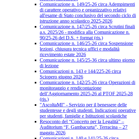
Comunicazione n. 149/25-26 circa Adempimenti
di carattere operativo e organizzativo relativi
all'esame di Stato conclusivo del secondo ciclo di
istruzione anno scolastico 2025-2026
Comunicazione n. 147/25-26 circa Scrutini finali
a.s. 2025/26 - modifica alla Comunicazione n.
90/25-26 del D.S. + format (ris.)
Comunicazione n. 146/25-26 circa Sospensione
lezioni, chiusura tecnica uffici e modalità
ricevimento estate 2026
Comunicazione n. 145/25-36 circa ultimo giorno
di lezione
Comunicazioni n. 143 e 144/225-26 circa
Sciopero giugno 2026
Comunicazione n. 142/25-26 circa Operazioni di
monitoraggio e rendicontazione
dell’Aggiornamento 2025-26 al PTOF 2025-28
(ris.)
"AscoltaMI" - Servizio per il benessere delle
studentesse e degli studenti. Indicazioni operative
per studenti, famiglie e Istituzioni scolastiche
Resoconto del “Concerto per la Legalità” –
Auditorium “F. Gambacurta”, Terracina – 27
maggio 2026
Comunicazioni n. 140 e 141/25-26 circa