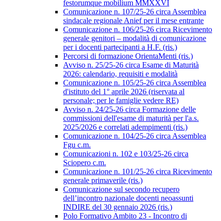
festorumque mobilium MMXXVI
Comunicazione n. 107/25-26 circa Assemblea
sindacale regionale Anief per il mese entrante
Comunicazione n. 106/25-26 circa Ricevimento
generale genitori – modalità di comunicazione
per i docenti partecipanti a H.F. (ris.)
Percorsi di formazione OrientaMenti (ris.)
Avviso n. 25/25-26 circa Esame di Maturità
2026: calendario, requisiti e modalità
Comunicazione n. 105/25-26 circa Assemblea
d'istituto del 1° aprile 2026 (riservata al
personale; per le famiglie vedere RE)
Avviso n. 24/25-26 circa Formazione delle
commissioni dell'esame di maturità per l'a.s.
2025/2026 e correlati adempimenti (ris.)
Comunicazione n. 104/25-26 circa Assemblea
Fgu c.m.
Comunicazioni n. 102 e 103/25-26 circa
Sciopero c.m.
Comunicazione n. 101/25-26 circa Ricevimento
generale primaverile (ris.)
Comunicazione sul secondo recupero
dell’incontro nazionale docenti neoassunti
INDIRE del 30 gennaio 2026 (ris.)
Polo Formativo Ambito 23 - Incontro di