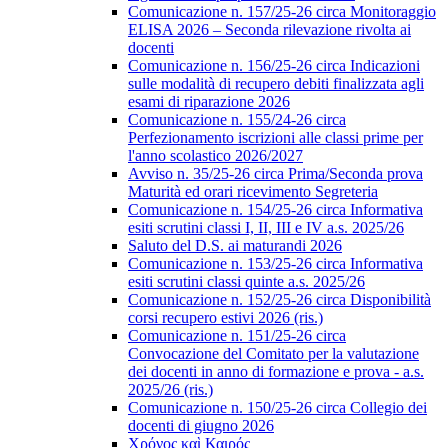
Comunicazione n. 157/25-26 circa Monitoraggio
ELISA 2026 – Seconda rilevazione rivolta ai
docenti
Comunicazione n. 156/25-26 circa Indicazioni
sulle modalità di recupero debiti finalizzata agli
esami di riparazione 2026
Comunicazione n. 155/24-26 circa
Perfezionamento iscrizioni alle classi prime per
l'anno scolastico 2026/2027
Avviso n. 35/25-26 circa Prima/Seconda prova
Maturità ed orari ricevimento Segreteria
Comunicazione n. 154/25-26 circa Informativa
esiti scrutini classi I, II, III e IV a.s. 2025/26
Saluto del D.S. ai maturandi 2026
Comunicazione n. 153/25-26 circa Informativa
esiti scrutini classi quinte a.s. 2025/26
Comunicazione n. 152/25-26 circa Disponibilità
corsi recupero estivi 2026 (ris.)
Comunicazione n. 151/25-26 circa
Convocazione del Comitato per la valutazione
dei docenti in anno di formazione e prova - a.s.
2025/26 (ris.)
Comunicazione n. 150/25-26 circa Collegio dei
docenti di giugno 2026
Χρόνος καὶ Καιρός