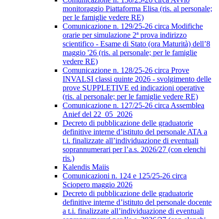
monitoraggio Piattaforma Elisa (ris. al personale;
per le famiglie vedere RE)
Comunicazione n. 129/25-26 circa Modifiche
orarie per simulazione 2ª prova indirizzo
scientifico - Esame di Stato (ora Maturità) dell’8
maggio '26 (ris. al personale; per le famiglie
vedere RE)
Comunicazione n. 128/25-26 circa Prove
INVALSI classi quinte 2026 - svolgimento delle
prove SUPPLETIVE ed indicazioni operative
(ris. al personale; per le famiglie vedere RE)
Comunicazione n. 127/25-26 circa Assemblea
Anief del 22_05_2026
Decreto di pubblicazione delle graduatorie
definitive interne d’istituto del personale ATA a
t.i. finalizzate all’individuazione di eventuali
soprannumerari per l’a.s. 2026/27 (con elenchi
ris.)
Kalendis Maiis
Comunicazioni n. 124 e 125/25-26 circa
Sciopero maggio 2026
Decreto di pubblicazione delle graduatorie
definitive interne d’istituto del personale docente
a t.i. finalizzate all’individuazione di eventuali