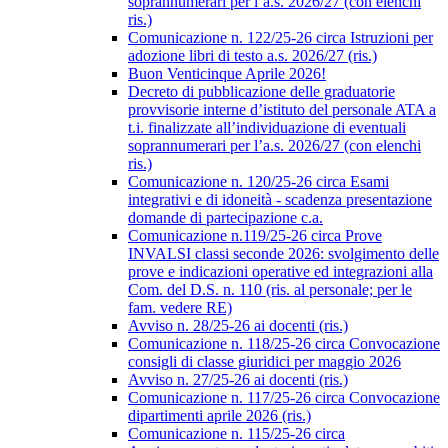
soprannumerari per l’a.s. 2026/27 (con elenchi
ris.)
Comunicazione n. 122/25-26 circa Istruzioni per
adozione libri di testo a.s. 2026/27 (ris.)
Buon Venticinque Aprile 2026!
Decreto di pubblicazione delle graduatorie
provvisorie interne d’istituto del personale ATA a
t.i. finalizzate all’individuazione di eventuali
soprannumerari per l’a.s. 2026/27 (con elenchi
ris.)
Comunicazione n. 120/25-26 circa Esami
integrativi e di idoneità - scadenza presentazione
domande di partecipazione c.a.
Comunicazione n.119/25-26 circa Prove
INVALSI classi seconde 2026: svolgimento delle
prove e indicazioni operative ed integrazioni alla
Com. del D.S. n. 110 (ris. al personale; per le
fam. vedere RE)
Avviso n. 28/25-26 ai docenti (ris.)
Comunicazione n. 118/25-26 circa Convocazione
consigli di classe giuridici per maggio 2026
Avviso n. 27/25-26 ai docenti (ris.)
Comunicazione n. 117/25-26 circa Convocazione
dipartimenti aprile 2026 (ris.)
Comunicazione n. 115/25-26 circa