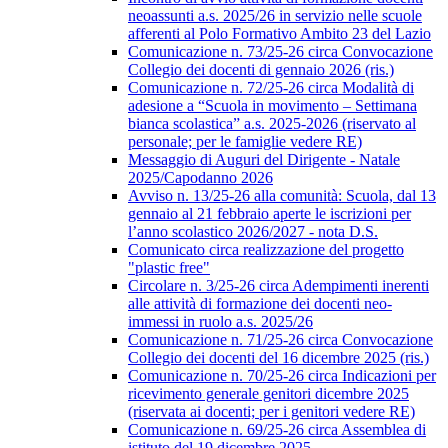
neoassunti a.s. 2025/26 in servizio nelle scuole
afferenti al Polo Formativo Ambito 23 del Lazio
Comunicazione n. 73/25-26 circa Convocazione
Collegio dei docenti di gennaio 2026 (ris.)
Comunicazione n. 72/25-26 circa Modalità di
adesione a “Scuola in movimento – Settimana
bianca scolastica” a.s. 2025-2026 (riservato al
personale; per le famiglie vedere RE)
Messaggio di Auguri del Dirigente - Natale
2025/Capodanno 2026
Avviso n. 13/25-26 alla comunità: Scuola, dal 13
gennaio al 21 febbraio aperte le iscrizioni per
l’anno scolastico 2026/2027 - nota D.S.
Comunicato circa realizzazione del progetto
"plastic free"
Circolare n. 3/25-26 circa Adempimenti inerenti
alle attività di formazione dei docenti neo-
immessi in ruolo a.s. 2025/26
Comunicazione n. 71/25-26 circa Convocazione
Collegio dei docenti del 16 dicembre 2025 (ris.)
Comunicazione n. 70/25-26 circa Indicazioni per
ricevimento generale genitori dicembre 2025
(riservata ai docenti; per i genitori vedere RE)
Comunicazione n. 69/25-26 circa Assemblea di
istituto del 19 dicembre 2025