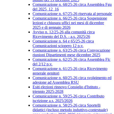
Comunicazione n. 68/25-26 circa Assemblea Fgu
del 2025_12_16
Comunicazione n. 67/25-26 riservata al personale
Comunicazione n. 66/25-26 circa Sospensione
lezioni e chiusura uffici nei mesi di dicembre
2025 e di gennaio 2026
Avviso n. 12/25-26 alla comunità circa
Ricevimento del D.S. - a.s. 2025/26
Comunicazione n. 64 e 65/25-26 circa
Comunicazioni sciopero 12 p.v.
Comunicazione n. 63/25-26 circa Convocazione
riunioni Dipartimenti mese dicembre 2025
Comunicazione n. 62/25-26 circa Assemblea Flc
del 2/12 p.v.
Comunicazione n. 61/25-26 circa Ricevimento
generale genitori
Comunicazione n. 60/25-26 circa svolgimento ed
adesione ad Assemblea RSU
Esiti elezioni rinnovo Consiglio d'Istituto -
triennio 2025-2028
Comunicazione n. 59/25-26 circa Contributo
iscrizione a.s. 2025/2026
Comunicazione n. 58/25-26 circa Sportelli
didattici (incluso metodo induttivo-contestuale)