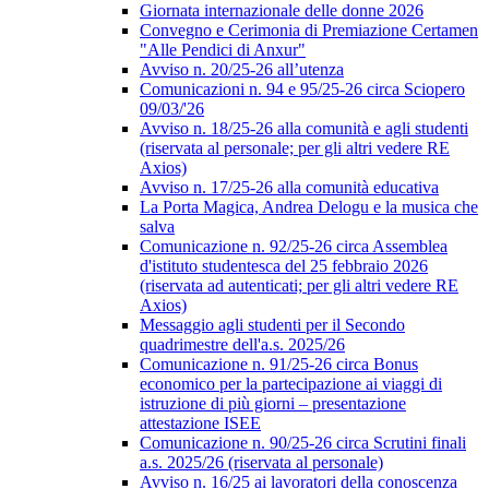
Giornata internazionale delle donne 2026
Convegno e Cerimonia di Premiazione Certamen
"Alle Pendici di Anxur"
Avviso n. 20/25-26 all’utenza
Comunicazioni n. 94 e 95/25-26 circa Sciopero
09/03/'26
Avviso n. 18/25-26 alla comunità e agli studenti
(riservata al personale; per gli altri vedere RE
Axios)
Avviso n. 17/25-26 alla comunità educativa
La Porta Magica, Andrea Delogu e la musica che
salva
Comunicazione n. 92/25-26 circa Assemblea
d'istituto studentesca del 25 febbraio 2026
(riservata ad autenticati; per gli altri vedere RE
Axios)
Messaggio agli studenti per il Secondo
quadrimestre dell'a.s. 2025/26
Comunicazione n. 91/25-26 circa Bonus
economico per la partecipazione ai viaggi di
istruzione di più giorni – presentazione
attestazione ISEE
Comunicazione n. 90/25-26 circa Scrutini finali
a.s. 2025/26 (riservata al personale)
Avviso n. 16/25 ai lavoratori della conoscenza