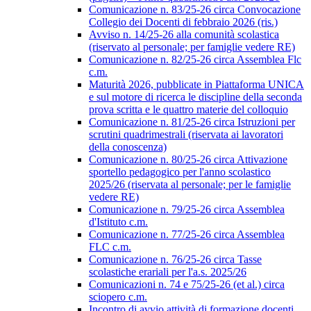
Comunicazione n. 83/25-26 circa Convocazione
Collegio dei Docenti di febbraio 2026 (ris.)
Avviso n. 14/25-26 alla comunità scolastica
(riservato al personale; per famiglie vedere RE)
Comunicazione n. 82/25-26 circa Assemblea Flc
c.m.
Maturità 2026, pubblicate in Piattaforma UNICA
e sul motore di ricerca le discipline della seconda
prova scritta e le quattro materie del colloquio
Comunicazione n. 81/25-26 circa Istruzioni per
scrutini quadrimestrali (riservata ai lavoratori
della conoscenza)
Comunicazione n. 80/25-26 circa Attivazione
sportello pedagogico per l'anno scolastico
2025/26 (riservata al personale; per le famiglie
vedere RE)
Comunicazione n. 79/25-26 circa Assemblea
d'Istituto c.m.
Comunicazione n. 77/25-26 circa Assemblea
FLC c.m.
Comunicazione n. 76/25-26 circa Tasse
scolastiche erariali per l'a.s. 2025/26
Comunicazioni n. 74 e 75/25-26 (et al.) circa
sciopero c.m.
Incontro di avvio attività di formazione docenti