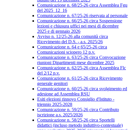
Comunicazione n. 68/25-26 circa Assemblea Fgu
del 2025_12_16
Comunicazione n. 67/25-26 riservata al personale
Comunicazione n. 66/25-26 circa Sospensione
lezioni e chiusura uffici nei mesi di dicembre
2025 e di gennaio 2026
Avviso n. 12/25-26 alla comunità circa
Ricevimento del D.S. - a.s. 2025/26
Comunicazione n. 64 e 65/25-26 circa
Comunicazioni sciopero 12 p.v.
Comunicazione n. 63/25-26 circa Convocazione
riunioni Dipartimenti mese dicembre 2025
Comunicazione n. 62/25-26 circa Assemblea Flc
del 2/12 p.v.
Comunicazione n. 61/25-26 circa Ricevimento
generale genitori
Comunicazione n. 60/25-26 circa svolgimento ed
adesione ad Assemblea RSU
Esiti elezioni rinnovo Consiglio d'Istituto -
triennio 2025-2028
Comunicazione n. 59/25-26 circa Contributo
iscrizione a.s. 2025/2026
Comunicazione n. 58/25-26 circa Sportelli
didattici (incluso metodo induttivo-contestuale)