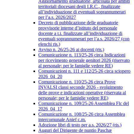
Aggiornamento graduatorie, articolata per ambiti
territoriali diocesani degli I.R.C., finalizzate
all’individuazione di eventuali soprannumerari
per l’a.s. 2026/2027
Decreto di pubblicazione delle graduatorie
provvisorie interne d’istituto del personale
docente a t.i. finalizzate all’individuazione di
eventuali soprannumerari per l’a.s. 2026/27 (con
elenchi ris.)
Avviso n. 26/25-26 ai docenti (ris.)
Comunicazione n. 113/25-26 circa Indicazioni
per ricevimento generale genitori 2026 (riservato
al personale; per le famiglie vedere RE)
Comunicazioni n. 111 e 112/25-26 circa sciopero
2026_04_20
Comunicazione n. 110/25-26 circa Prove
INVALSI classi seconde 2026 - svolgimento
delle prove e indicazioni operative (riservata al
personale; per le famiglie vedere RE)
Comunicazione n. 109/25-26 Assemblea Flc del
2026_04_17
Comunicazione n. 108/25-26 circa Assemblea
intercomunale Anief c.m.
Adozione libri di testo per a.s. 2026/27 (ris.)
Auguri del Dirigente de nuntio Paschæ