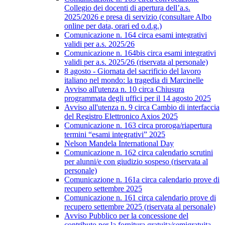
Collegio dei docenti di apertura dell’a.s.
2025/2026 e presa di servizio (consultare Albo
online per data, orari ed o.d.g.)
Comunicazione n. 164 circa esami integrativi
validi per a.s. 2025/26
Comunicazione n. 164bis circa esami integrativi
validi per a.s. 2025/26 (riservata al personale)
8 agosto - Giornata del sacrificio del lavoro
italiano nel mondo: la tragedia di Marcinelle
Avviso all'utenza n. 10 circa Chiusura
programmata degli uffici per il 14 agosto 2025
Avviso all'utenza n. 9 circa Cambio di interfaccia
del Registro Elettronico Axios 2025
Comunicazione n. 163 circa proroga/riapertura
termini “esami integrativi” 2025
Nelson Mandela International Day
Comunicazione n. 162 circa calendario scrutini
per alunni/e con giudizio sospeso (riservata al
personale)
Comunicazione n. 161a circa calendario prove di
recupero settembre 2025
Comunicazione n. 161 circa calendario prove di
recupero settembre 2025 (riservata al personale)
Avviso Pubblico per la concessione del
contributo per la fornitura gratuita/semigratuita