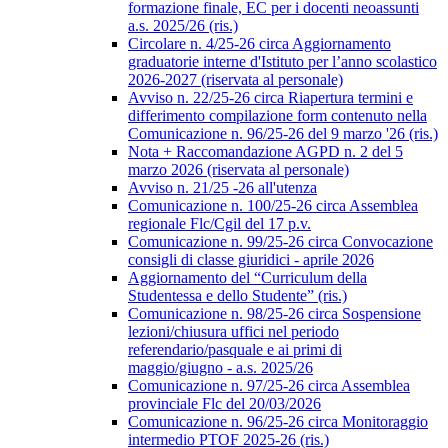
formazione finale, EC per i docenti neoassunti
a.s. 2025/26 (ris.)
Circolare n. 4/25-26 circa Aggiornamento
graduatorie interne d'Istituto per l’anno scolastico
2026-2027 (riservata al personale)
Avviso n. 22/25-26 circa Riapertura termini e
differimento compilazione form contenuto nella
Comunicazione n. 96/25-26 del 9 marzo '26 (ris.)
Nota + Raccomandazione AGPD n. 2 del 5
marzo 2026 (riservata al personale)
Avviso n. 21/25 -26 all'utenza
Comunicazione n. 100/25-26 circa Assemblea
regionale Flc/Cgil del 17 p.v.
Comunicazione n. 99/25-26 circa Convocazione
consigli di classe giuridici - aprile 2026
Aggiornamento del “Curriculum della
Studentessa e dello Studente” (ris.)
Comunicazione n. 98/25-26 circa Sospensione
lezioni/chiusura uffici nel periodo
referendario/pasquale e ai primi di
maggio/giugno - a.s. 2025/26
Comunicazione n. 97/25-26 circa Assemblea
provinciale Flc del 20/03/2026
Comunicazione n. 96/25-26 circa Monitoraggio
intermedio PTOF 2025-26 (ris.)