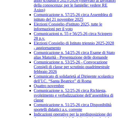
anno scolastico 2025-2026 (riservato ai lavoratori
della conoscenza; per le famiglie: vedere RE
Axios)
Comunicazione n. 57/25-26 circa Assemblea di
istituto del 21 novembre 2025
Elezioni Consiglio d'istituto 2025, tutte le
informazioni per il voto
Comunicazioni n. 55 e 56/25-26 circa Sciopero
28 p.v.
Elezioni Consiglio di Istituto triennio 2025-2028
- aggiornamento
Comunicazione n. 54/25-26 circa Esame di Stato
alias Maturità - Presentazione delle domande
Comunicazione n. 53/25-26 - Convocazione
Consigli di classe per scrutinio quadrimestrale
febbraio 2026
Comunicato di solidarietà al Dirigente scolastico
dell’I.C. “Santa Beatrice” di Roma
Quattro novembre
Comunicazione n. 52/25-26 circa Richiesta,
svolgimento e verbalizzazione dell’assemblea di
classe
Comunicazione n. 51/25-26 circa Disponibilità
sportelli didattici a.s. corrente
Indicazioni operative per la predisposizione dei