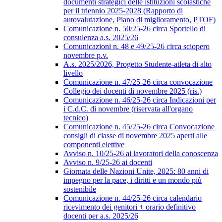
documenti strategici delle istituzioni scolastiche
per il triennio 2025-2028 (Rapporto di
autovalutazione, Piano di miglioramento, PTOF)
Comunicazione n. 50/25-26 circa Sportello di
consulenza a.s. 2025/26
Comunicazioni n. 48 e 49/25-26 circa sciopero
novembre p.v.
A.s. 2025/2026, Progetto Studente-atleta di alto
livello
Comunicazione n. 47/25-26 circa convocazione
Collegio dei docenti di novembre 2025 (ris.)
Comunicazione n. 46/25-26 circa Indicazioni per
i C.d.C. di novembre (riservata all'organo
tecnico)
Comunicazione n. 45/25-26 circa Convocazione
consigli di classe di novembre 2025 aperti alle
componenti elettive
Avviso n. 10/25-26 ai lavoratori della conoscenza
Avviso n. 9/25-26 ai docenti
Giornata delle Nazioni Unite, 2025: 80 anni di
impegno per la pace, i diritti e un mondo più
sostenibile
Comunicazione n. 44/25-26 circa calendario
ricevimento dei genitori + orario definitivo
docenti per a.s. 2025/26