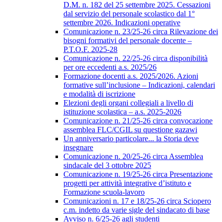
D.M. n. 182 del 25 settembre 2025. Cessazioni
dal servizio del personale scolastico dal 1°
settembre 2026. Indicazioni operative
Comunicazione n. 23/25-26 circa Rilevazione dei
bisogni formativi del personale docente –
P.T.O.F. 2025-28
Comunicazione n. 22/25-26 circa disponibilità
per ore eccedenti a.s. 2025/26
Formazione docenti a.s. 2025/2026. Azioni
formative sull’inclusione – Indicazioni, calendari
e modalità di iscrizione
Elezioni degli organi collegiali a livello di
istituzione scolastica – a.s. 2025-2026
Comunicazione n. 21/25-26 circa convocazione
assemblea FLC/CGIL su questione gazawi
Un anniversario particolare... la Storia deve
insegnare
Comunicazione n. 20/25-26 circa Assemblea
sindacale del 3 ottobre 2025
Comunicazione n. 19/25-26 circa Presentazione
progetti per attività integrative d’istituto e
Formazione scuola-lavoro
Comunicazioni n. 17 e 18/25-26 circa Sciopero
c.m. indetto da varie sigle del sindacato di base
Avviso n. 6/25-26 agli studenti