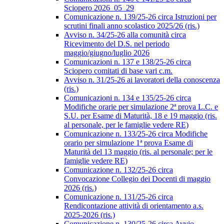
Sciopero 2026_05_29
Comunicazione n. 139/25-26 circa Istruzioni per
scrutini finali anno scolastico 2025/26 (ris.)
Avviso n. 34/25-26 alla comunità circa
Ricevimento del D.S. nel periodo
maggio/giugno/luglio 2026
Comunicazioni n. 137 e 138/25-26 circa
Sciopero comitati di base vari c.m.
Avviso n. 31/25-26 ai lavoratori della conoscenza
(ris.)
Comunicazioni n. 134 e 135/25-26 circa
Modifiche orarie per simulazione 2ª prova L.C. e
S.U. per Esame di Maturità, 18 e 19 maggio (ris.
al personale, per le famiglie vedere RE)
Comunicazione n. 133/25-26 circa Modifiche
orario per simulazione 1ª prova Esame di
Maturità del 13 maggio (ris. al personale; per le
famiglie vedere RE)
Comunicazione n. 132/25-26 circa
Convocazione Collegio dei Docenti di maggio
2026 (ris.)
Comunicazione n. 131/25-26 circa
Rendicontazione attività di orientamento a.s.
2025-2026 (ris.)
Comunicazione n. 130/25-26 circa Avvio