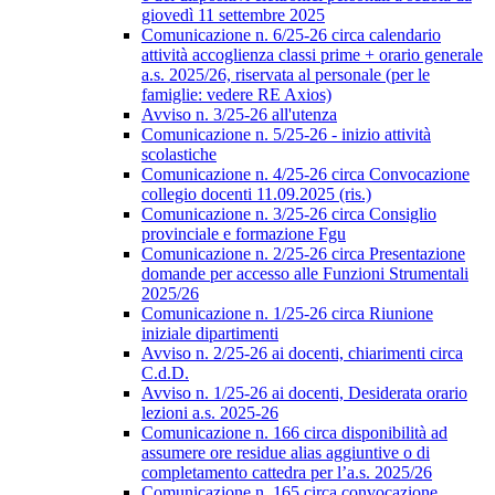
giovedì 11 settembre 2025
Comunicazione n. 6/25-26 circa calendario
attività accoglienza classi prime + orario generale
a.s. 2025/26, riservata al personale (per le
famiglie: vedere RE Axios)
Avviso n. 3/25-26 all'utenza
Comunicazione n. 5/25-26 - inizio attività
scolastiche
Comunicazione n. 4/25-26 circa Convocazione
collegio docenti 11.09.2025 (ris.)
Comunicazione n. 3/25-26 circa Consiglio
provinciale e formazione Fgu
Comunicazione n. 2/25-26 circa Presentazione
domande per accesso alle Funzioni Strumentali
2025/26
Comunicazione n. 1/25-26 circa Riunione
iniziale dipartimenti
Avviso n. 2/25-26 ai docenti, chiarimenti circa
C.d.D.
Avviso n. 1/25-26 ai docenti, Desiderata orario
lezioni a.s. 2025-26
Comunicazione n. 166 circa disponibilità ad
assumere ore residue alias aggiuntive o di
completamento cattedra per l’a.s. 2025/26
Comunicazione n. 165 circa convocazione