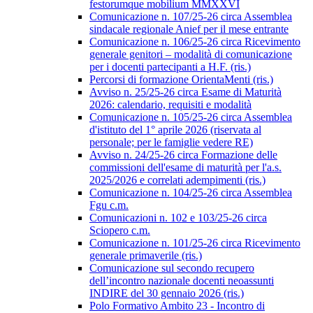
festorumque mobilium MMXXVI
Comunicazione n. 107/25-26 circa Assemblea
sindacale regionale Anief per il mese entrante
Comunicazione n. 106/25-26 circa Ricevimento
generale genitori – modalità di comunicazione
per i docenti partecipanti a H.F. (ris.)
Percorsi di formazione OrientaMenti (ris.)
Avviso n. 25/25-26 circa Esame di Maturità
2026: calendario, requisiti e modalità
Comunicazione n. 105/25-26 circa Assemblea
d'istituto del 1° aprile 2026 (riservata al
personale; per le famiglie vedere RE)
Avviso n. 24/25-26 circa Formazione delle
commissioni dell'esame di maturità per l'a.s.
2025/2026 e correlati adempimenti (ris.)
Comunicazione n. 104/25-26 circa Assemblea
Fgu c.m.
Comunicazioni n. 102 e 103/25-26 circa
Sciopero c.m.
Comunicazione n. 101/25-26 circa Ricevimento
generale primaverile (ris.)
Comunicazione sul secondo recupero
dell’incontro nazionale docenti neoassunti
INDIRE del 30 gennaio 2026 (ris.)
Polo Formativo Ambito 23 - Incontro di