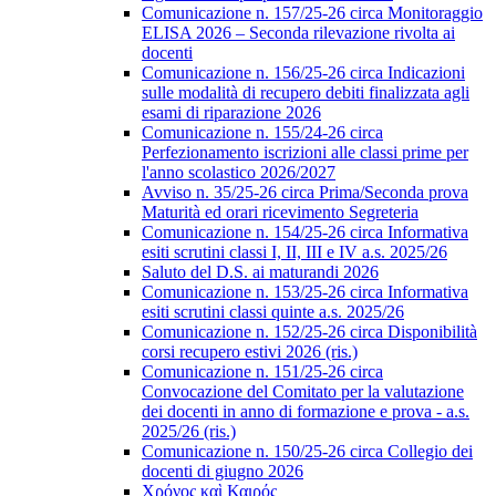
Comunicazione n. 157/25-26 circa Monitoraggio
ELISA 2026 – Seconda rilevazione rivolta ai
docenti
Comunicazione n. 156/25-26 circa Indicazioni
sulle modalità di recupero debiti finalizzata agli
esami di riparazione 2026
Comunicazione n. 155/24-26 circa
Perfezionamento iscrizioni alle classi prime per
l'anno scolastico 2026/2027
Avviso n. 35/25-26 circa Prima/Seconda prova
Maturità ed orari ricevimento Segreteria
Comunicazione n. 154/25-26 circa Informativa
esiti scrutini classi I, II, III e IV a.s. 2025/26
Saluto del D.S. ai maturandi 2026
Comunicazione n. 153/25-26 circa Informativa
esiti scrutini classi quinte a.s. 2025/26
Comunicazione n. 152/25-26 circa Disponibilità
corsi recupero estivi 2026 (ris.)
Comunicazione n. 151/25-26 circa
Convocazione del Comitato per la valutazione
dei docenti in anno di formazione e prova - a.s.
2025/26 (ris.)
Comunicazione n. 150/25-26 circa Collegio dei
docenti di giugno 2026
Χρόνος καὶ Καιρός