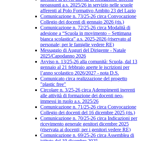
neoassunti a.s. 2025/26 in servizio nelle scuole
afferenti al Polo Formativo Ambito 23 del Lazio
Comunicazione n. 73/25-26 circa Convocazione
Collegio dei docenti di gennaio 2026 (ris.)
Comunicazione n. 72/25-26 circa Modalità di
adesione a “Scuola in movimento – Settimana
bianca scolastica” a.s. 2025-2026 (riservato al
personale; per le famiglie vedere RE)
Messaggio di Auguri del Dirigente - Natale
2025/Capodanno 2026
Avviso n. 13/25-26 alla comunità: Scuola, dal 13
gennaio al 21 febbraio aperte le iscrizioni per
l’anno scolastico 2026/2027 - nota D.S.
Comunicato circa realizzazione del progetto
"plastic free"
Circolare n. 3/25-26 circa Adempimenti inerenti
alle attività di formazione dei docenti neo-
immessi in ruolo a.s. 2025/26
Comunicazione n. 71/25-26 circa Convocazione
Collegio dei docenti del 16 dicembre 2025 (ris.)
Comunicazione n. 70/25-26 circa Indicazioni per
ricevimento generale genitori dicembre 2025
(riservata ai docenti; per i genitori vedere RE)
Comunicazione n. 69/25-26 circa Assemblea di
istituto del 19 dicembre 2025