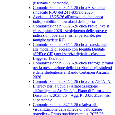
(riservata al personale)
Comunicazione n. 89/25-26 circa Assemblea
sindacale RSU del 24 Febbraio 2026
Avviso n. 15/25-26 all'utenza: momentanea
indisponibilità al download della posta
Comunicazione n. 88/25-26 circa Prove Invalsi
classi quinte 2026 - svolgimento delle prove e
indicazioni operative (ris. al personale; per
famiglie vedere RE)
Comunicazione n. 87/25-26 circa Transizione
alle modalità di accesso con Identità Digitale
(SPID e CIE) per i servizi digitali scolastici –
Legge n. 182/2025
Comunicazione n. 86/25-26 circa Proroga termini
per la presentazione delle iscrizioni degli studenti
e delle studentesse al Bando Certamen Anxuris
2026
Comunicazione n. 85/25-26 circa c.so AICA–AI
Literacy per la Scuola (Alfabetizzazione
all'Intelligenza Artificiale) - Piano di Formazione
Docenti a.s. 2025-26 – Agg. P.T.O.F. 25/26 (ris.
al personale)
Comunicazione n. 84/25-26 relativa alla
visualizzazione delle schede di valutazione
(pagelle) – Primo quadrimestre a.s. 2025/26