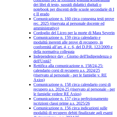
dei libri di testo, sussidi didattici digitali o
notebook per discenti delle scuole secondarie di I
e II grado
Comunicazione n. 160 circa consegna testi prove
rec. 2025 (riservata al personale docente ed
amministrativo)
Cordoglio del Liceo per la morte di Mara Severin
Comunicazione n. 159 circa calendario e
modalità inerenti alle prove di recupero, in
conformità all’art. 4, c. 6, del D.P.R. 122/2009 e
della normativa collegata
Independence day - Giorno dell'Indipendenza o
dell'Unità?
Rettifica alla comunicazione n. 158/24-25:
calendario corsi di recupero a.s. 2024/25
(riservato al personale - per le famiglie v. RE
Axios)
Comunicazione n. 158 circa calendario corsi di
recupero a.s. 2024-25 (riservato al personale - per
le famiglie vedere RE Axios)
Comunicazione n. 157 circa perfezionamento
iscrizioni classi prime a.s. 2025/26
Comunicazione n. 156 circa indicazioni sulle
modalità di recupero debiti finalizzate agli esami