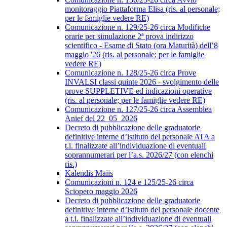
monitoraggio Piattaforma Elisa (ris. al personale;
per le famiglie vedere RE)
Comunicazione n. 129/25-26 circa Modifiche
orarie per simulazione 2ª prova indirizzo
scientifico - Esame di Stato (ora Maturità) dell’8
maggio '26 (ris. al personale; per le famiglie
vedere RE)
Comunicazione n. 128/25-26 circa Prove
INVALSI classi quinte 2026 - svolgimento delle
prove SUPPLETIVE ed indicazioni operative
(ris. al personale; per le famiglie vedere RE)
Comunicazione n. 127/25-26 circa Assemblea
Anief del 22_05_2026
Decreto di pubblicazione delle graduatorie
definitive interne d’istituto del personale ATA a
t.i. finalizzate all’individuazione di eventuali
soprannumerari per l’a.s. 2026/27 (con elenchi
ris.)
Kalendis Maiis
Comunicazioni n. 124 e 125/25-26 circa
Sciopero maggio 2026
Decreto di pubblicazione delle graduatorie
definitive interne d’istituto del personale docente
a t.i. finalizzate all’individuazione di eventuali