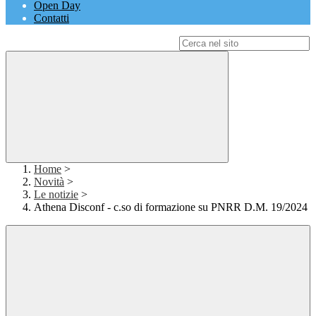
Open Day
Contatti
Campo di ricerca per le pagine del sito
Home
>
Novità
>
Le notizie
>
Athena Disconf - c.so di formazione su PNRR D.M. 19/2024