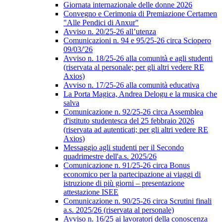
Giornata internazionale delle donne 2026
Convegno e Cerimonia di Premiazione Certamen
"Alle Pendici di Anxur"
Avviso n. 20/25-26 all’utenza
Comunicazioni n. 94 e 95/25-26 circa Sciopero
09/03/'26
Avviso n. 18/25-26 alla comunità e agli studenti
(riservata al personale; per gli altri vedere RE
Axios)
Avviso n. 17/25-26 alla comunità educativa
La Porta Magica, Andrea Delogu e la musica che
salva
Comunicazione n. 92/25-26 circa Assemblea
d'istituto studentesca del 25 febbraio 2026
(riservata ad autenticati; per gli altri vedere RE
Axios)
Messaggio agli studenti per il Secondo
quadrimestre dell'a.s. 2025/26
Comunicazione n. 91/25-26 circa Bonus
economico per la partecipazione ai viaggi di
istruzione di più giorni – presentazione
attestazione ISEE
Comunicazione n. 90/25-26 circa Scrutini finali
a.s. 2025/26 (riservata al personale)
Avviso n. 16/25 ai lavoratori della conoscenza