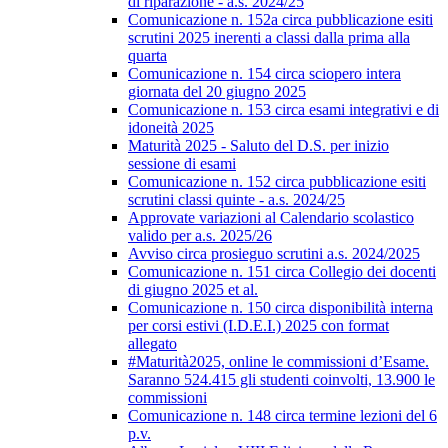
di riparazione - a.s. 2024/25
Comunicazione n. 152a circa pubblicazione esiti
scrutini 2025 inerenti a classi dalla prima alla
quarta
Comunicazione n. 154 circa sciopero intera
giornata del 20 giugno 2025
Comunicazione n. 153 circa esami integrativi e di
idoneità 2025
Maturità 2025 - Saluto del D.S. per inizio
sessione di esami
Comunicazione n. 152 circa pubblicazione esiti
scrutini classi quinte - a.s. 2024/25
Approvate variazioni al Calendario scolastico
valido per a.s. 2025/26
Avviso circa prosieguo scrutini a.s. 2024/2025
Comunicazione n. 151 circa Collegio dei docenti
di giugno 2025 et al.
Comunicazione n. 150 circa disponibilità interna
per corsi estivi (I.D.E.I.) 2025 con format
allegato
#Maturità2025, online le commissioni d’Esame.
Saranno 524.415 gli studenti coinvolti, 13.900 le
commissioni
Comunicazione n. 148 circa termine lezioni del 6
p.v.