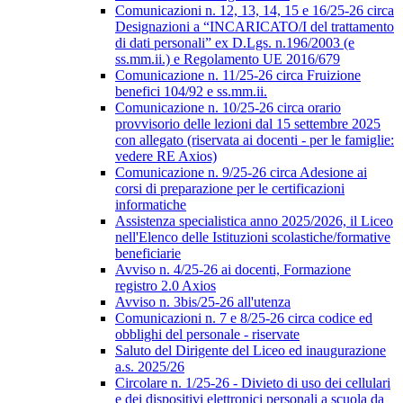
Comunicazioni n. 12, 13, 14, 15 e 16/25-26 circa
Designazioni a “INCARICATO/I del trattamento
di dati personali” ex D.Lgs. n.196/2003 (e
ss.mm.ii.) e Regolamento UE 2016/679
Comunicazione n. 11/25-26 circa Fruizione
benefici 104/92 e ss.mm.ii.
Comunicazione n. 10/25-26 circa orario
provvisorio delle lezioni dal 15 settembre 2025
con allegato (riservata ai docenti - per le famiglie:
vedere RE Axios)
Comunicazione n. 9/25-26 circa Adesione ai
corsi di preparazione per le certificazioni
informatiche
Assistenza specialistica anno 2025/2026, il Liceo
nell'Elenco delle Istituzioni scolastiche/formative
beneficiarie
Avviso n. 4/25-26 ai docenti, Formazione
registro 2.0 Axios
Avviso n. 3bis/25-26 all'utenza
Comunicazioni n. 7 e 8/25-26 circa codice ed
obblighi del personale - riservate
Saluto del Dirigente del Liceo ed inaugurazione
a.s. 2025/26
Circolare n. 1/25-26 - Divieto di uso dei cellulari
e dei dispositivi elettronici personali a scuola da