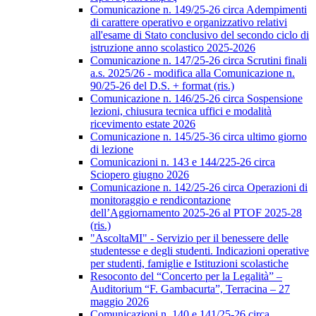
Comunicazione n. 149/25-26 circa Adempimenti
di carattere operativo e organizzativo relativi
all'esame di Stato conclusivo del secondo ciclo di
istruzione anno scolastico 2025-2026
Comunicazione n. 147/25-26 circa Scrutini finali
a.s. 2025/26 - modifica alla Comunicazione n.
90/25-26 del D.S. + format (ris.)
Comunicazione n. 146/25-26 circa Sospensione
lezioni, chiusura tecnica uffici e modalità
ricevimento estate 2026
Comunicazione n. 145/25-36 circa ultimo giorno
di lezione
Comunicazioni n. 143 e 144/225-26 circa
Sciopero giugno 2026
Comunicazione n. 142/25-26 circa Operazioni di
monitoraggio e rendicontazione
dell’Aggiornamento 2025-26 al PTOF 2025-28
(ris.)
"AscoltaMI" - Servizio per il benessere delle
studentesse e degli studenti. Indicazioni operative
per studenti, famiglie e Istituzioni scolastiche
Resoconto del “Concerto per la Legalità” –
Auditorium “F. Gambacurta”, Terracina – 27
maggio 2026
Comunicazioni n. 140 e 141/25-26 circa