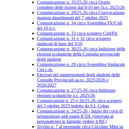
Comunicazione n. 35/25-26 circa Orario
completo delle lezioni dal 6/10 per l'a.s. 2025/26
Comunicazione n. 28/25-26 circa Convocazione
riunioni dipartimenti del 7 ottobre 2025
Comunicazione n. 34 circa Assemblea Flc/Cgil
del 10 p.v.
Comunicazione n. 33 circa sciopero Cgil/Flc
Comunicazione n. 31 e 32 circa sciopero
sindacati di base del 3/10
Comunicazione n. 30/25-26 circa Indizione delle
elezioni scolastiche della Consulta provinciale
degli studenti
Comunicazione n. 29 circa Assemblea Sindacale
Cisl c.m.
Elezioni dei rappresentanti degli studenti delle
Consulte Provinciali aa.ss. 2025/2026 e
2026/2027
Comunicazione n. 27/25-26 circa Indizione
elezioni scolastiche a.s. 2025/26
Comunicazioni n. 25 e 26/25-26 circa sciopero
del 3 ottobre 2025 indetto da S.I. Cobas
Comunicazione n. 24/25-26 - Inizio dei corsi di
preparazione agli esami ICDL (riservata al
personale/per le famiglie vedere il RE)
Avviso n. 7 al personale circa Circolare Mim su