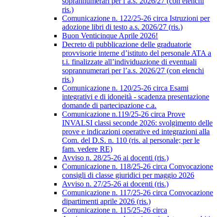
soprannumerari per l’a.s. 2026/27 (con elenchi
ris.)
Comunicazione n. 122/25-26 circa Istruzioni per
adozione libri di testo a.s. 2026/27 (ris.)
Buon Venticinque Aprile 2026!
Decreto di pubblicazione delle graduatorie
provvisorie interne d’istituto del personale ATA a
t.i. finalizzate all’individuazione di eventuali
soprannumerari per l’a.s. 2026/27 (con elenchi
ris.)
Comunicazione n. 120/25-26 circa Esami
integrativi e di idoneità - scadenza presentazione
domande di partecipazione c.a.
Comunicazione n.119/25-26 circa Prove
INVALSI classi seconde 2026: svolgimento delle
prove e indicazioni operative ed integrazioni alla
Com. del D.S. n. 110 (ris. al personale; per le
fam. vedere RE)
Avviso n. 28/25-26 ai docenti (ris.)
Comunicazione n. 118/25-26 circa Convocazione
consigli di classe giuridici per maggio 2026
Avviso n. 27/25-26 ai docenti (ris.)
Comunicazione n. 117/25-26 circa Convocazione
dipartimenti aprile 2026 (ris.)
Comunicazione n. 115/25-26 circa