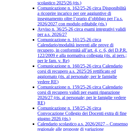
scolastico 2025/26 (ris.)
Comunicazione n. 162/25-26 circa Disponibilità
a ricoprire incarico per ore aggiuntive di
insegnamento oltre l’orario d’obbligo per l’a.s.
2026/2027 con modulo editabile (ris.)
Avviso n. 36/25-26 circa esami integrativi validi
per a.s. 2026/27
Comunicazione n. 161/25-26 circa
Calendario/modalità inerenti alle prove di
recupero, in conformità all’art. 4, c. 6, del D.P.R.
122/2009 e alla normativa collegata (ris. al pers.;
per le fam. v. Re)
Comunicazione n. 160/25-26 circa Calendario
corsi di recupero a.s. 2025/26 rettificato ed
aggiornato (ris. al personale; per le famiglie
vedere RE)
Comunicazione n. 159/25-26 circa Calendario
corsi di recupero validi per esami riparazione
2026/27 (ris. al personale; per le famiglie vedere
RE)
Comunicazione n. 158/25-26 circa
Convocazione Collegio dei Docenti extra di fine
giugno 2026 (ris.)
Calendario scolastico a.s. 2026/2027 – Consenso
regionale alle proposte di variazione