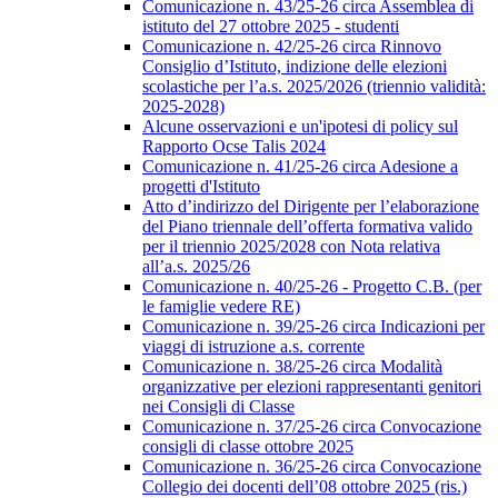
Comunicazione n. 43/25-26 circa Assemblea di
istituto del 27 ottobre 2025 - studenti
Comunicazione n. 42/25-26 circa Rinnovo
Consiglio d’Istituto, indizione delle elezioni
scolastiche per l’a.s. 2025/2026 (triennio validità:
2025-2028)
Alcune osservazioni e un'ipotesi di policy sul
Rapporto Ocse Talis 2024
Comunicazione n. 41/25-26 circa Adesione a
progetti d'Istituto
Atto d’indirizzo del Dirigente per l’elaborazione
del Piano triennale dell’offerta formativa valido
per il triennio 2025/2028 con Nota relativa
all’a.s. 2025/26
Comunicazione n. 40/25-26 - Progetto C.B. (per
le famiglie vedere RE)
Comunicazione n. 39/25-26 circa Indicazioni per
viaggi di istruzione a.s. corrente
Comunicazione n. 38/25-26 circa Modalità
organizzative per elezioni rappresentanti genitori
nei Consigli di Classe
Comunicazione n. 37/25-26 circa Convocazione
consigli di classe ottobre 2025
Comunicazione n. 36/25-26 circa Convocazione
Collegio dei docenti dell’08 ottobre 2025 (ris.)