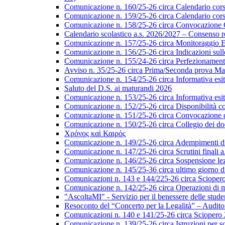
Comunicazione n. 160/25-26 circa Calendario corsi d
Comunicazione n. 159/25-26 circa Calendario corsi 
Comunicazione n. 158/25-26 circa Convocazione Col
Calendario scolastico a.s. 2026/2027 – Consenso re
Comunicazione n. 157/25-26 circa Monitoraggio EL
Comunicazione n. 156/25-26 circa Indicazioni sulle 
Comunicazione n. 155/24-26 circa Perfezionamento i
Avviso n. 35/25-26 circa Prima/Seconda prova Matu
Comunicazione n. 154/25-26 circa Informativa esiti s
Saluto del D.S. ai maturandi 2026
Comunicazione n. 153/25-26 circa Informativa esiti 
Comunicazione n. 152/25-26 circa Disponibilità cor
Comunicazione n. 151/25-26 circa Convocazione del 
Comunicazione n. 150/25-26 circa Collegio dei do
Χρόνος καὶ Καιρός
Comunicazione n. 149/25-26 circa Adempimenti di ca
Comunicazione n. 147/25-26 circa Scrutini finali a
Comunicazione n. 146/25-26 circa Sospensione lezio
Comunicazione n. 145/25-36 circa ultimo giorno di
Comunicazioni n. 143 e 144/225-26 circa Scioper
Comunicazione n. 142/25-26 circa Operazioni di 
"AscoltaMI" - Servizio per il benessere delle student
Resoconto del “Concerto per la Legalità” – Audit
Comunicazioni n. 140 e 141/25-26 circa Scioper
Comunicazione n. 139/25-26 circa Istruzioni per scr