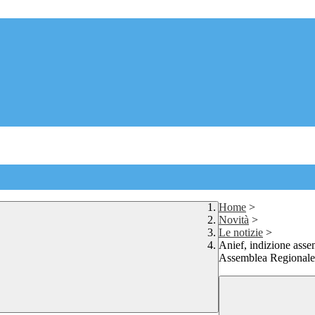
Home
>
Novità
>
Le notizie
>
Anief, indizione asse
Assemblea Regionale