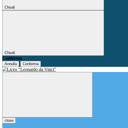
Chiudi
Chiudi
Conferma
Annulla
Conferma
close