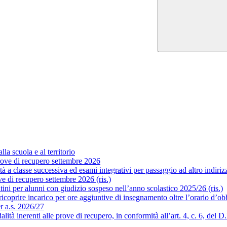
la scuola e al territorio
ove di recupero settembre 2026
a classe successiva ed esami integrativi per passaggio ad altro indirizzo
 di recupero settembre 2026 (ris.)
ni per alunni con giudizio sospeso nell’anno scolastico 2025/26 (ris.)
coprire incarico per ore aggiuntive di insegnamento oltre l’orario d’obb
er a.s. 2026/27
 inerenti alle prove di recupero, in conformità all’art. 4, c. 6, del D.P.