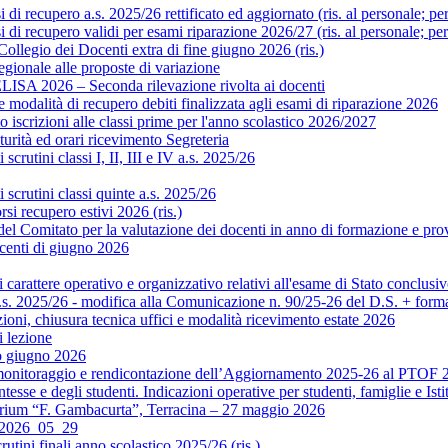
i recupero a.s. 2025/26 rettificato ed aggiornato (ris. al personale; pe
di recupero validi per esami riparazione 2026/27 (ris. al personale; pe
legio dei Docenti extra di fine giugno 2026 (ris.)
gionale alle proposte di variazione
ISA 2026 – Seconda rilevazione rivolta ai docenti
modalità di recupero debiti finalizzata agli esami di riparazione 2026
scrizioni alle classi prime per l'anno scolastico 2026/2027
rità ed orari ricevimento Segreteria
crutini classi I, II, III e IV a.s. 2025/26
scrutini classi quinte a.s. 2025/26
si recupero estivi 2026 (ris.)
Comitato per la valutazione dei docenti in anno di formazione e prova 
centi di giugno 2026
rattere operativo e organizzativo relativi all'esame di Stato conclusiv
.s. 2025/26 - modifica alla Comunicazione n. 90/25-26 del D.S. + format
ni, chiusura tecnica uffici e modalità ricevimento estate 2026
 lezione
o giugno 2026
monitoraggio e rendicontazione dell’Aggiornamento 2025-26 al PTOF 20
esse e degli studenti. Indicazioni operative per studenti, famiglie e Isti
orium “F. Gambacurta”, Terracina – 27 maggio 2026
o 2026_05_29
utini finali anno scolastico 2025/26 (ris.)