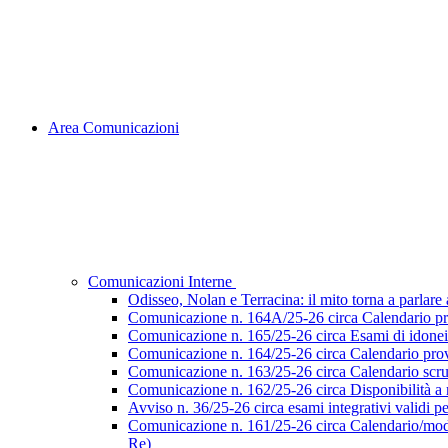
Area Comunicazioni
Comunicazioni Interne
Odisseo, Nolan e Terracina: il mito torna a parlare al
Comunicazione n. 164A/25-26 circa Calendario pr
Comunicazione n. 165/25-26 circa Esami di idoneità 
Comunicazione n. 164/25-26 circa Calendario prove
Comunicazione n. 163/25-26 circa Calendario scruti
Comunicazione n. 162/25-26 circa Disponibilità a ri
Avviso n. 36/25-26 circa esami integrativi validi p
Comunicazione n. 161/25-26 circa Calendario/modalità
Re)