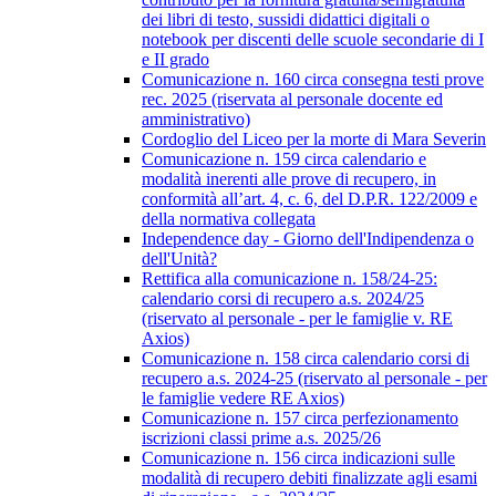
dei libri di testo, sussidi didattici digitali o
notebook per discenti delle scuole secondarie di I
e II grado
Comunicazione n. 160 circa consegna testi prove
rec. 2025 (riservata al personale docente ed
amministrativo)
Cordoglio del Liceo per la morte di Mara Severin
Comunicazione n. 159 circa calendario e
modalità inerenti alle prove di recupero, in
conformità all’art. 4, c. 6, del D.P.R. 122/2009 e
della normativa collegata
Independence day - Giorno dell'Indipendenza o
dell'Unità?
Rettifica alla comunicazione n. 158/24-25:
calendario corsi di recupero a.s. 2024/25
(riservato al personale - per le famiglie v. RE
Axios)
Comunicazione n. 158 circa calendario corsi di
recupero a.s. 2024-25 (riservato al personale - per
le famiglie vedere RE Axios)
Comunicazione n. 157 circa perfezionamento
iscrizioni classi prime a.s. 2025/26
Comunicazione n. 156 circa indicazioni sulle
modalità di recupero debiti finalizzate agli esami