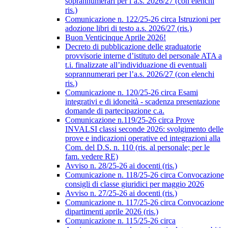
soprannumerari per l’a.s. 2026/27 (con elenchi
ris.)
Comunicazione n. 122/25-26 circa Istruzioni per
adozione libri di testo a.s. 2026/27 (ris.)
Buon Venticinque Aprile 2026!
Decreto di pubblicazione delle graduatorie
provvisorie interne d’istituto del personale ATA a
t.i. finalizzate all’individuazione di eventuali
soprannumerari per l’a.s. 2026/27 (con elenchi
ris.)
Comunicazione n. 120/25-26 circa Esami
integrativi e di idoneità - scadenza presentazione
domande di partecipazione c.a.
Comunicazione n.119/25-26 circa Prove
INVALSI classi seconde 2026: svolgimento delle
prove e indicazioni operative ed integrazioni alla
Com. del D.S. n. 110 (ris. al personale; per le
fam. vedere RE)
Avviso n. 28/25-26 ai docenti (ris.)
Comunicazione n. 118/25-26 circa Convocazione
consigli di classe giuridici per maggio 2026
Avviso n. 27/25-26 ai docenti (ris.)
Comunicazione n. 117/25-26 circa Convocazione
dipartimenti aprile 2026 (ris.)
Comunicazione n. 115/25-26 circa