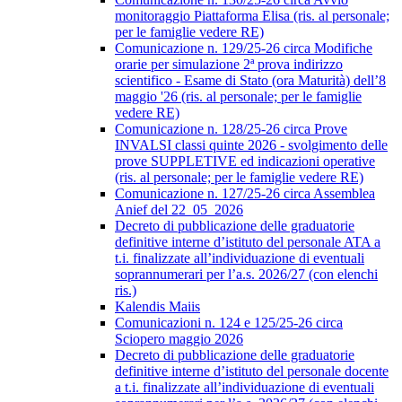
monitoraggio Piattaforma Elisa (ris. al personale;
per le famiglie vedere RE)
Comunicazione n. 129/25-26 circa Modifiche
orarie per simulazione 2ª prova indirizzo
scientifico - Esame di Stato (ora Maturità) dell’8
maggio '26 (ris. al personale; per le famiglie
vedere RE)
Comunicazione n. 128/25-26 circa Prove
INVALSI classi quinte 2026 - svolgimento delle
prove SUPPLETIVE ed indicazioni operative
(ris. al personale; per le famiglie vedere RE)
Comunicazione n. 127/25-26 circa Assemblea
Anief del 22_05_2026
Decreto di pubblicazione delle graduatorie
definitive interne d’istituto del personale ATA a
t.i. finalizzate all’individuazione di eventuali
soprannumerari per l’a.s. 2026/27 (con elenchi
ris.)
Kalendis Maiis
Comunicazioni n. 124 e 125/25-26 circa
Sciopero maggio 2026
Decreto di pubblicazione delle graduatorie
definitive interne d’istituto del personale docente
a t.i. finalizzate all’individuazione di eventuali