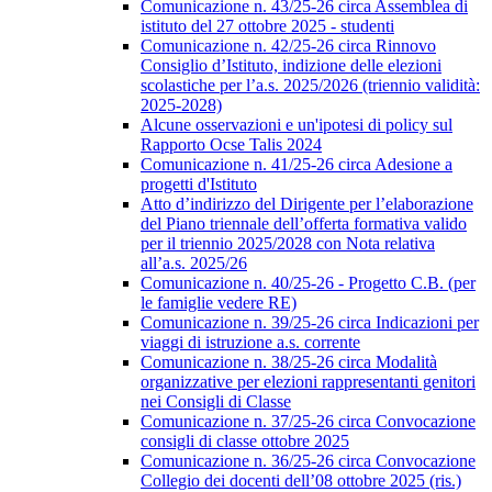
Comunicazione n. 43/25-26 circa Assemblea di
istituto del 27 ottobre 2025 - studenti
Comunicazione n. 42/25-26 circa Rinnovo
Consiglio d’Istituto, indizione delle elezioni
scolastiche per l’a.s. 2025/2026 (triennio validità:
2025-2028)
Alcune osservazioni e un'ipotesi di policy sul
Rapporto Ocse Talis 2024
Comunicazione n. 41/25-26 circa Adesione a
progetti d'Istituto
Atto d’indirizzo del Dirigente per l’elaborazione
del Piano triennale dell’offerta formativa valido
per il triennio 2025/2028 con Nota relativa
all’a.s. 2025/26
Comunicazione n. 40/25-26 - Progetto C.B. (per
le famiglie vedere RE)
Comunicazione n. 39/25-26 circa Indicazioni per
viaggi di istruzione a.s. corrente
Comunicazione n. 38/25-26 circa Modalità
organizzative per elezioni rappresentanti genitori
nei Consigli di Classe
Comunicazione n. 37/25-26 circa Convocazione
consigli di classe ottobre 2025
Comunicazione n. 36/25-26 circa Convocazione
Collegio dei docenti dell’08 ottobre 2025 (ris.)