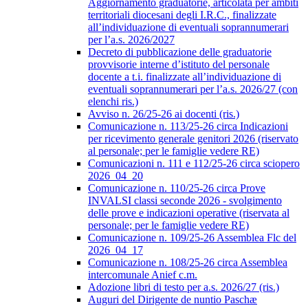
Aggiornamento graduatorie, articolata per ambiti
territoriali diocesani degli I.R.C., finalizzate
all’individuazione di eventuali soprannumerari
per l’a.s. 2026/2027
Decreto di pubblicazione delle graduatorie
provvisorie interne d’istituto del personale
docente a t.i. finalizzate all’individuazione di
eventuali soprannumerari per l’a.s. 2026/27 (con
elenchi ris.)
Avviso n. 26/25-26 ai docenti (ris.)
Comunicazione n. 113/25-26 circa Indicazioni
per ricevimento generale genitori 2026 (riservato
al personale; per le famiglie vedere RE)
Comunicazioni n. 111 e 112/25-26 circa sciopero
2026_04_20
Comunicazione n. 110/25-26 circa Prove
INVALSI classi seconde 2026 - svolgimento
delle prove e indicazioni operative (riservata al
personale; per le famiglie vedere RE)
Comunicazione n. 109/25-26 Assemblea Flc del
2026_04_17
Comunicazione n. 108/25-26 circa Assemblea
intercomunale Anief c.m.
Adozione libri di testo per a.s. 2026/27 (ris.)
Auguri del Dirigente de nuntio Paschæ