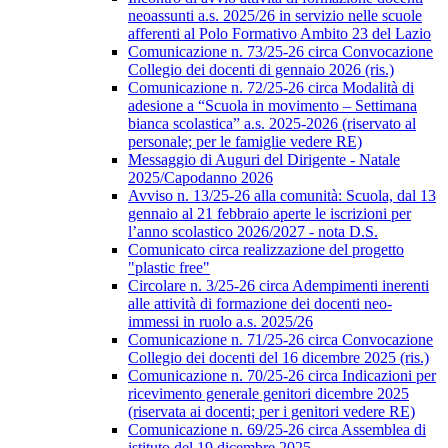
neoassunti a.s. 2025/26 in servizio nelle scuole
afferenti al Polo Formativo Ambito 23 del Lazio
Comunicazione n. 73/25-26 circa Convocazione
Collegio dei docenti di gennaio 2026 (ris.)
Comunicazione n. 72/25-26 circa Modalità di
adesione a “Scuola in movimento – Settimana
bianca scolastica” a.s. 2025-2026 (riservato al
personale; per le famiglie vedere RE)
Messaggio di Auguri del Dirigente - Natale
2025/Capodanno 2026
Avviso n. 13/25-26 alla comunità: Scuola, dal 13
gennaio al 21 febbraio aperte le iscrizioni per
l’anno scolastico 2026/2027 - nota D.S.
Comunicato circa realizzazione del progetto
"plastic free"
Circolare n. 3/25-26 circa Adempimenti inerenti
alle attività di formazione dei docenti neo-
immessi in ruolo a.s. 2025/26
Comunicazione n. 71/25-26 circa Convocazione
Collegio dei docenti del 16 dicembre 2025 (ris.)
Comunicazione n. 70/25-26 circa Indicazioni per
ricevimento generale genitori dicembre 2025
(riservata ai docenti; per i genitori vedere RE)
Comunicazione n. 69/25-26 circa Assemblea di
istituto del 19 dicembre 2025