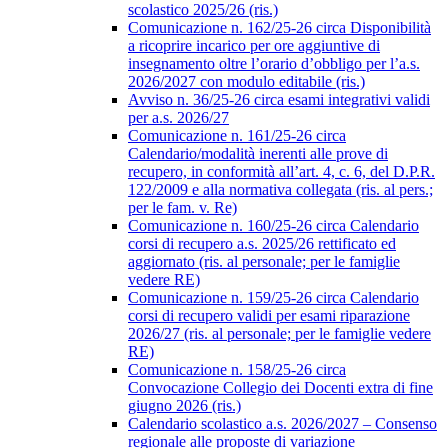
scolastico 2025/26 (ris.)
Comunicazione n. 162/25-26 circa Disponibilità
a ricoprire incarico per ore aggiuntive di
insegnamento oltre l’orario d’obbligo per l’a.s.
2026/2027 con modulo editabile (ris.)
Avviso n. 36/25-26 circa esami integrativi validi
per a.s. 2026/27
Comunicazione n. 161/25-26 circa
Calendario/modalità inerenti alle prove di
recupero, in conformità all’art. 4, c. 6, del D.P.R.
122/2009 e alla normativa collegata (ris. al pers.;
per le fam. v. Re)
Comunicazione n. 160/25-26 circa Calendario
corsi di recupero a.s. 2025/26 rettificato ed
aggiornato (ris. al personale; per le famiglie
vedere RE)
Comunicazione n. 159/25-26 circa Calendario
corsi di recupero validi per esami riparazione
2026/27 (ris. al personale; per le famiglie vedere
RE)
Comunicazione n. 158/25-26 circa
Convocazione Collegio dei Docenti extra di fine
giugno 2026 (ris.)
Calendario scolastico a.s. 2026/2027 – Consenso
regionale alle proposte di variazione