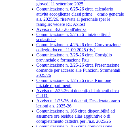
giovedì 11 settembre 2025
Comunicazione n. 6/25-26 circa calendario
attività accoglienza classi prime + orario generale
a.s. 2025/26, riservata al personale (per le
famiglie: vedere RE Axios)
Avviso n. 3/25-26 all'utenza
Comunicazione n. 5/25-26 - inizio attività
scolastiche
Comunicazione n. 4/25-26 circa Convocazione
collegio docenti 11.09.2025 (ris.)
Comunicazione n. 3/25-26 circa Consiglio
provinciale e formazione Fgu
Comunicazione n. 2/25-26 circa Presentazione
domande per accesso alle Funzioni Strumentali
2025/26
Comunicazione n. 1/25-26 circa Riunione
iniziale dipartimenti
Avviso n. 2/25-26 ai docenti, chiarimenti circa
C.d.D.
Avviso n. 1/25-26 ai docenti, Desiderata orario
lezioni a.s. 2025-26
Comunicazione n. 166 circa disponibilità ad
assumere ore residue alias aggiuntive o di
completamento cattedra per l’a.s. 2025/26
Comunicazione n. 165 circa convocazione