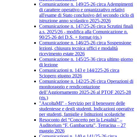
Comunicazione n. 149/25-26 circa Adempimenti
di carattere operativo e organizzativo relativi
all'esame di Stato conclusivo del secondo ciclo di
istruzione anno scolastico 2025-2026
Comunicazione n. 147/25-26 circa Scrutini finali
a.s. 2025/26 - modifica alla Comunicazione n.
90/25-26 del D.S. + format (ris.)
Comunicazione n. 146/25-26 circa Sospensione
lezioni, chiusura tecnica uffici e modalità
ricevimento estate 2026
Comunicazione n. 145/25-36 circa ultimo giorno
di lezione
Comunicazioni n. 143 e 144/225-26 circa
Sciopero giugno 2026
Comunicazione n. 142/25-26 circa Operazioni di
monitoraggio e rendicontazione
dell’Aggiornamento 2025-26 al PTOF 2025-28
(ris.)
"AscoltaMI" - Servizio per il benessere delle
studentesse e degli studenti. Indicazioni operative
per studenti, famiglie e Istituzioni scolastiche
Resoconto del “Concerto per la Legalità” –
Auditorium “F. Gambacurta”, Terracina – 27
maggio 2026
Comunicazioni n. 140 e 141/25-26 circa