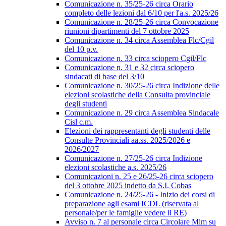
Comunicazione n. 35/25-26 circa Orario
completo delle lezioni dal 6/10 per l'a.s. 2025/26
Comunicazione n. 28/25-26 circa Convocazione
riunioni dipartimenti del 7 ottobre 2025
Comunicazione n. 34 circa Assemblea Flc/Cgil
del 10 p.v.
Comunicazione n. 33 circa sciopero Cgil/Flc
Comunicazione n. 31 e 32 circa sciopero
sindacati di base del 3/10
Comunicazione n. 30/25-26 circa Indizione delle
elezioni scolastiche della Consulta provinciale
degli studenti
Comunicazione n. 29 circa Assemblea Sindacale
Cisl c.m.
Elezioni dei rappresentanti degli studenti delle
Consulte Provinciali aa.ss. 2025/2026 e
2026/2027
Comunicazione n. 27/25-26 circa Indizione
elezioni scolastiche a.s. 2025/26
Comunicazioni n. 25 e 26/25-26 circa sciopero
del 3 ottobre 2025 indetto da S.I. Cobas
Comunicazione n. 24/25-26 - Inizio dei corsi di
preparazione agli esami ICDL (riservata al
personale/per le famiglie vedere il RE)
Avviso n. 7 al personale circa Circolare Mim su