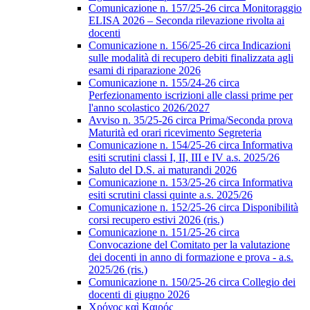
Comunicazione n. 157/25-26 circa Monitoraggio
ELISA 2026 – Seconda rilevazione rivolta ai
docenti
Comunicazione n. 156/25-26 circa Indicazioni
sulle modalità di recupero debiti finalizzata agli
esami di riparazione 2026
Comunicazione n. 155/24-26 circa
Perfezionamento iscrizioni alle classi prime per
l'anno scolastico 2026/2027
Avviso n. 35/25-26 circa Prima/Seconda prova
Maturità ed orari ricevimento Segreteria
Comunicazione n. 154/25-26 circa Informativa
esiti scrutini classi I, II, III e IV a.s. 2025/26
Saluto del D.S. ai maturandi 2026
Comunicazione n. 153/25-26 circa Informativa
esiti scrutini classi quinte a.s. 2025/26
Comunicazione n. 152/25-26 circa Disponibilità
corsi recupero estivi 2026 (ris.)
Comunicazione n. 151/25-26 circa
Convocazione del Comitato per la valutazione
dei docenti in anno di formazione e prova - a.s.
2025/26 (ris.)
Comunicazione n. 150/25-26 circa Collegio dei
docenti di giugno 2026
Χρόνος καὶ Καιρός