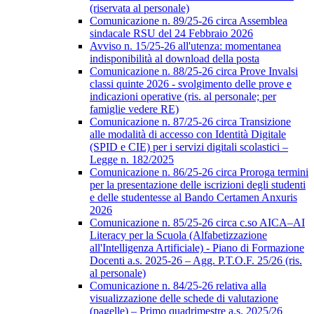
(riservata al personale)
Comunicazione n. 89/25-26 circa Assemblea
sindacale RSU del 24 Febbraio 2026
Avviso n. 15/25-26 all'utenza: momentanea
indisponibilità al download della posta
Comunicazione n. 88/25-26 circa Prove Invalsi
classi quinte 2026 - svolgimento delle prove e
indicazioni operative (ris. al personale; per
famiglie vedere RE)
Comunicazione n. 87/25-26 circa Transizione
alle modalità di accesso con Identità Digitale
(SPID e CIE) per i servizi digitali scolastici –
Legge n. 182/2025
Comunicazione n. 86/25-26 circa Proroga termini
per la presentazione delle iscrizioni degli studenti
e delle studentesse al Bando Certamen Anxuris
2026
Comunicazione n. 85/25-26 circa c.so AICA–AI
Literacy per la Scuola (Alfabetizzazione
all'Intelligenza Artificiale) - Piano di Formazione
Docenti a.s. 2025-26 – Agg. P.T.O.F. 25/26 (ris.
al personale)
Comunicazione n. 84/25-26 relativa alla
visualizzazione delle schede di valutazione
(pagelle) – Primo quadrimestre a.s. 2025/26