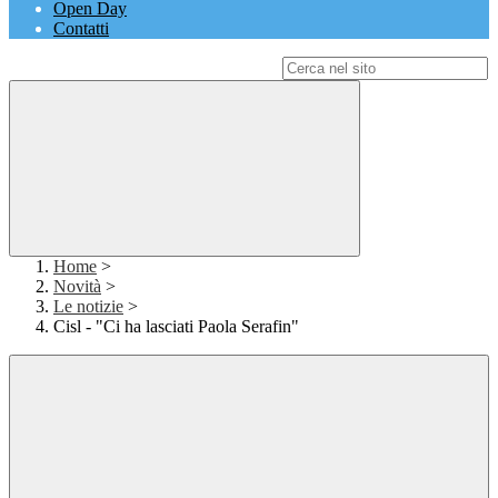
Open Day
Contatti
Campo di ricerca per le pagine del sito
Home
>
Novità
>
Le notizie
>
Cisl - "Ci ha lasciati Paola Serafin"