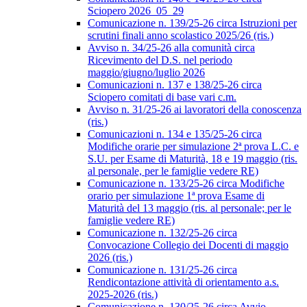
Sciopero 2026_05_29
Comunicazione n. 139/25-26 circa Istruzioni per
scrutini finali anno scolastico 2025/26 (ris.)
Avviso n. 34/25-26 alla comunità circa
Ricevimento del D.S. nel periodo
maggio/giugno/luglio 2026
Comunicazioni n. 137 e 138/25-26 circa
Sciopero comitati di base vari c.m.
Avviso n. 31/25-26 ai lavoratori della conoscenza
(ris.)
Comunicazioni n. 134 e 135/25-26 circa
Modifiche orarie per simulazione 2ª prova L.C. e
S.U. per Esame di Maturità, 18 e 19 maggio (ris.
al personale, per le famiglie vedere RE)
Comunicazione n. 133/25-26 circa Modifiche
orario per simulazione 1ª prova Esame di
Maturità del 13 maggio (ris. al personale; per le
famiglie vedere RE)
Comunicazione n. 132/25-26 circa
Convocazione Collegio dei Docenti di maggio
2026 (ris.)
Comunicazione n. 131/25-26 circa
Rendicontazione attività di orientamento a.s.
2025-2026 (ris.)
Comunicazione n. 130/25-26 circa Avvio