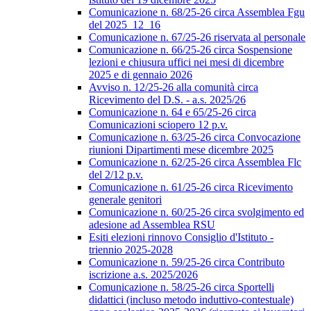
Comunicazione n. 68/25-26 circa Assemblea Fgu
del 2025_12_16
Comunicazione n. 67/25-26 riservata al personale
Comunicazione n. 66/25-26 circa Sospensione
lezioni e chiusura uffici nei mesi di dicembre
2025 e di gennaio 2026
Avviso n. 12/25-26 alla comunità circa
Ricevimento del D.S. - a.s. 2025/26
Comunicazione n. 64 e 65/25-26 circa
Comunicazioni sciopero 12 p.v.
Comunicazione n. 63/25-26 circa Convocazione
riunioni Dipartimenti mese dicembre 2025
Comunicazione n. 62/25-26 circa Assemblea Flc
del 2/12 p.v.
Comunicazione n. 61/25-26 circa Ricevimento
generale genitori
Comunicazione n. 60/25-26 circa svolgimento ed
adesione ad Assemblea RSU
Esiti elezioni rinnovo Consiglio d'Istituto -
triennio 2025-2028
Comunicazione n. 59/25-26 circa Contributo
iscrizione a.s. 2025/2026
Comunicazione n. 58/25-26 circa Sportelli
didattici (incluso metodo induttivo-contestuale)