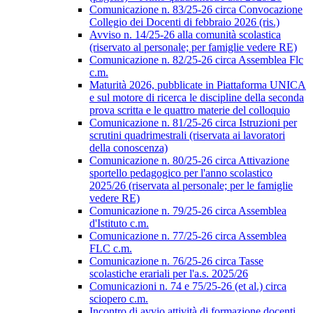
Comunicazione n. 83/25-26 circa Convocazione
Collegio dei Docenti di febbraio 2026 (ris.)
Avviso n. 14/25-26 alla comunità scolastica
(riservato al personale; per famiglie vedere RE)
Comunicazione n. 82/25-26 circa Assemblea Flc
c.m.
Maturità 2026, pubblicate in Piattaforma UNICA
e sul motore di ricerca le discipline della seconda
prova scritta e le quattro materie del colloquio
Comunicazione n. 81/25-26 circa Istruzioni per
scrutini quadrimestrali (riservata ai lavoratori
della conoscenza)
Comunicazione n. 80/25-26 circa Attivazione
sportello pedagogico per l'anno scolastico
2025/26 (riservata al personale; per le famiglie
vedere RE)
Comunicazione n. 79/25-26 circa Assemblea
d'Istituto c.m.
Comunicazione n. 77/25-26 circa Assemblea
FLC c.m.
Comunicazione n. 76/25-26 circa Tasse
scolastiche erariali per l'a.s. 2025/26
Comunicazioni n. 74 e 75/25-26 (et al.) circa
sciopero c.m.
Incontro di avvio attività di formazione docenti