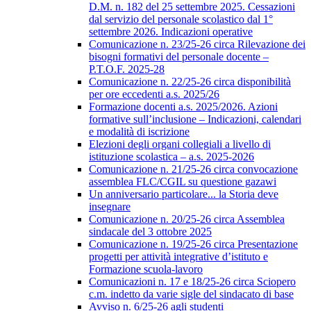
D.M. n. 182 del 25 settembre 2025. Cessazioni
dal servizio del personale scolastico dal 1°
settembre 2026. Indicazioni operative
Comunicazione n. 23/25-26 circa Rilevazione dei
bisogni formativi del personale docente –
P.T.O.F. 2025-28
Comunicazione n. 22/25-26 circa disponibilità
per ore eccedenti a.s. 2025/26
Formazione docenti a.s. 2025/2026. Azioni
formative sull’inclusione – Indicazioni, calendari
e modalità di iscrizione
Elezioni degli organi collegiali a livello di
istituzione scolastica – a.s. 2025-2026
Comunicazione n. 21/25-26 circa convocazione
assemblea FLC/CGIL su questione gazawi
Un anniversario particolare... la Storia deve
insegnare
Comunicazione n. 20/25-26 circa Assemblea
sindacale del 3 ottobre 2025
Comunicazione n. 19/25-26 circa Presentazione
progetti per attività integrative d’istituto e
Formazione scuola-lavoro
Comunicazioni n. 17 e 18/25-26 circa Sciopero
c.m. indetto da varie sigle del sindacato di base
Avviso n. 6/25-26 agli studenti