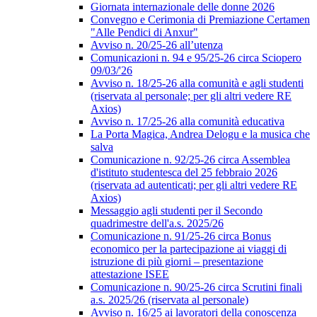
Giornata internazionale delle donne 2026
Convegno e Cerimonia di Premiazione Certamen
"Alle Pendici di Anxur"
Avviso n. 20/25-26 all’utenza
Comunicazioni n. 94 e 95/25-26 circa Sciopero
09/03/'26
Avviso n. 18/25-26 alla comunità e agli studenti
(riservata al personale; per gli altri vedere RE
Axios)
Avviso n. 17/25-26 alla comunità educativa
La Porta Magica, Andrea Delogu e la musica che
salva
Comunicazione n. 92/25-26 circa Assemblea
d'istituto studentesca del 25 febbraio 2026
(riservata ad autenticati; per gli altri vedere RE
Axios)
Messaggio agli studenti per il Secondo
quadrimestre dell'a.s. 2025/26
Comunicazione n. 91/25-26 circa Bonus
economico per la partecipazione ai viaggi di
istruzione di più giorni – presentazione
attestazione ISEE
Comunicazione n. 90/25-26 circa Scrutini finali
a.s. 2025/26 (riservata al personale)
Avviso n. 16/25 ai lavoratori della conoscenza