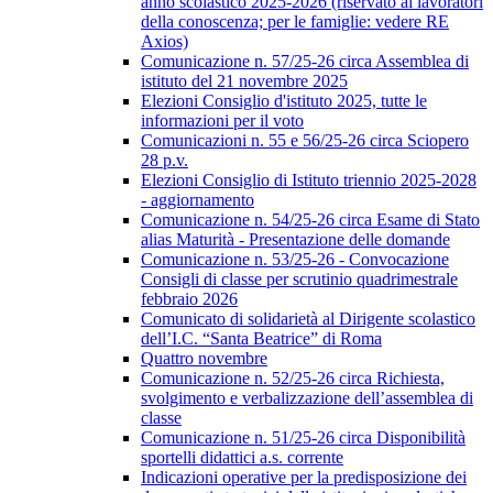
anno scolastico 2025-2026 (riservato ai lavoratori
della conoscenza; per le famiglie: vedere RE
Axios)
Comunicazione n. 57/25-26 circa Assemblea di
istituto del 21 novembre 2025
Elezioni Consiglio d'istituto 2025, tutte le
informazioni per il voto
Comunicazioni n. 55 e 56/25-26 circa Sciopero
28 p.v.
Elezioni Consiglio di Istituto triennio 2025-2028
- aggiornamento
Comunicazione n. 54/25-26 circa Esame di Stato
alias Maturità - Presentazione delle domande
Comunicazione n. 53/25-26 - Convocazione
Consigli di classe per scrutinio quadrimestrale
febbraio 2026
Comunicato di solidarietà al Dirigente scolastico
dell’I.C. “Santa Beatrice” di Roma
Quattro novembre
Comunicazione n. 52/25-26 circa Richiesta,
svolgimento e verbalizzazione dell’assemblea di
classe
Comunicazione n. 51/25-26 circa Disponibilità
sportelli didattici a.s. corrente
Indicazioni operative per la predisposizione dei