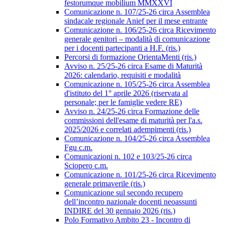
festorumque mobilium MMXXVI
Comunicazione n. 107/25-26 circa Assemblea
sindacale regionale Anief per il mese entrante
Comunicazione n. 106/25-26 circa Ricevimento
generale genitori – modalità di comunicazione
per i docenti partecipanti a H.F. (ris.)
Percorsi di formazione OrientaMenti (ris.)
Avviso n. 25/25-26 circa Esame di Maturità
2026: calendario, requisiti e modalità
Comunicazione n. 105/25-26 circa Assemblea
d'istituto del 1° aprile 2026 (riservata al
personale; per le famiglie vedere RE)
Avviso n. 24/25-26 circa Formazione delle
commissioni dell'esame di maturità per l'a.s.
2025/2026 e correlati adempimenti (ris.)
Comunicazione n. 104/25-26 circa Assemblea
Fgu c.m.
Comunicazioni n. 102 e 103/25-26 circa
Sciopero c.m.
Comunicazione n. 101/25-26 circa Ricevimento
generale primaverile (ris.)
Comunicazione sul secondo recupero
dell’incontro nazionale docenti neoassunti
INDIRE del 30 gennaio 2026 (ris.)
Polo Formativo Ambito 23 - Incontro di