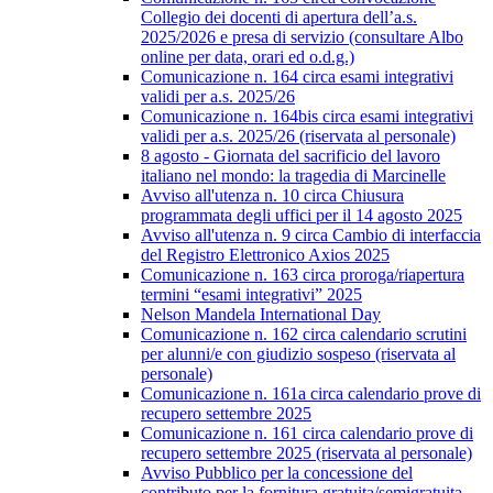
Collegio dei docenti di apertura dell’a.s.
2025/2026 e presa di servizio (consultare Albo
online per data, orari ed o.d.g.)
Comunicazione n. 164 circa esami integrativi
validi per a.s. 2025/26
Comunicazione n. 164bis circa esami integrativi
validi per a.s. 2025/26 (riservata al personale)
8 agosto - Giornata del sacrificio del lavoro
italiano nel mondo: la tragedia di Marcinelle
Avviso all'utenza n. 10 circa Chiusura
programmata degli uffici per il 14 agosto 2025
Avviso all'utenza n. 9 circa Cambio di interfaccia
del Registro Elettronico Axios 2025
Comunicazione n. 163 circa proroga/riapertura
termini “esami integrativi” 2025
Nelson Mandela International Day
Comunicazione n. 162 circa calendario scrutini
per alunni/e con giudizio sospeso (riservata al
personale)
Comunicazione n. 161a circa calendario prove di
recupero settembre 2025
Comunicazione n. 161 circa calendario prove di
recupero settembre 2025 (riservata al personale)
Avviso Pubblico per la concessione del
contributo per la fornitura gratuita/semigratuita