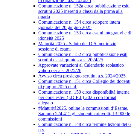
di riparazione - a.s. 2024/25
Comunicazione n. 152a circa pubblicazione esiti
scrutini 2025 inerenti a classi dalla prima alla
quarta
Comunicazione n. 154 circa sciopero intera
giornata del 20 giugno 2025
Comunicazione n. 153 circa esami integrativi e di
idoneità 2025
Maturità 2025 - Saluto del D.S. per inizio
sessione di esami
Comunicazione n. 152 circa pubblicazione esiti
scrutini classi quinte - a.s. 2024/25
Approvate variazioni al Calendario scolastico
valido per a.s. 2025/26
Avviso circa prosieguo scrutini a.s. 2024/2025
Comunicazione n. 151 circa Collegio dei docenti
di giugno 2025 et al.
Comunicazione n. 150 circa disponibilità interna
per corsi estivi (I.D.E.I.) 2025 con format
allegato
#Maturità2025, online le commissioni d’Esame.
Saranno 524.415 gli studenti coinvolti, 13.900 le
commissioni
Comunicazione n. 148 circa termine lezioni del 6
p.v.