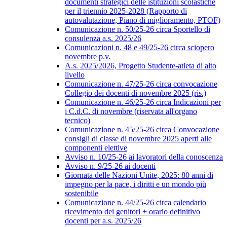
documenti strategici delle istituzioni scolastiche
per il triennio 2025-2028 (Rapporto di
autovalutazione, Piano di miglioramento, PTOF)
Comunicazione n. 50/25-26 circa Sportello di
consulenza a.s. 2025/26
Comunicazioni n. 48 e 49/25-26 circa sciopero
novembre p.v.
A.s. 2025/2026, Progetto Studente-atleta di alto
livello
Comunicazione n. 47/25-26 circa convocazione
Collegio dei docenti di novembre 2025 (ris.)
Comunicazione n. 46/25-26 circa Indicazioni per
i C.d.C. di novembre (riservata all'organo
tecnico)
Comunicazione n. 45/25-26 circa Convocazione
consigli di classe di novembre 2025 aperti alle
componenti elettive
Avviso n. 10/25-26 ai lavoratori della conoscenza
Avviso n. 9/25-26 ai docenti
Giornata delle Nazioni Unite, 2025: 80 anni di
impegno per la pace, i diritti e un mondo più
sostenibile
Comunicazione n. 44/25-26 circa calendario
ricevimento dei genitori + orario definitivo
docenti per a.s. 2025/26