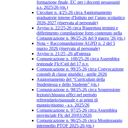
formazione finale, EC per i docenti neoassunti
a.s. 2025/26 (ris.)
Circolare n. 4/25-26 circa Aggiornamento
graduatorie interne d'Istituto per l’anno scolastico
2026-2027 (riservata al personale)
Avviso n. 22/25-26 circa Riapertura termini e
differimento compilazione form contenuto nella
Comunicazione n. 96/25-26 del 9 marzo '26 (ris.)
Nota + Raccomandazione AGPD n. 2 del 5
marzo 2026 (riservata al personale)
Avviso n. 21/25 -26 all'utenza
Comunicazione n. 100/25-26 circa Assemblea
regionale Flc/Cgil del 17 p.v.
Comunicazione n. 99/25-26 circa Convocazione
consigli di classe giuridici - aprile 2026
Aggiornamento del “Curriculum della
Studentessa e dello Studente” (ris.)
Comunicazione n. 98/25-26 circa Sospensione
lezioni/chiusura uffici nel periodo
referendario/pasquale e ai primi di
maggio/giugno - a.s. 2025/26
Comunicazione n. 97/25-26 circa Assemblea
provinciale Flc del 20/03/2026
Comunicazione n. 96/25-26 circa Monitoraggio
intermedio PTOF 2025-26 (ris.)