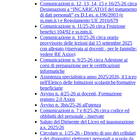
Comunicazioni n. 12, 13, 14, 15 e 16/25-26 circa
Designazioni a “INCARICATO/I del trattamento
di dati personali” ex D.Lgs. n.196/2003 (e
ss.mm.ii.) e Regolamento UE 2016/679
Comunicazione n. 11/25-26 circa Fruizione
benefici 104/92 e ss.mm.ii.
Comunicazione n. 10/25-26 circa orario
provvisorio delle lezioni dal 15 settembre 2025
con allegato (riservata ai docenti - per le famiglie:
vedere RE Axios)
Comunicazione n. 9/25-26 circa Adesione ai
corsi di preparazione per le certificazioni
informatiche
Assistenza specialistica anno 2025/2026, il Liceo
nell'Elenco delle Istituzioni scolastiche/formative
beneficiarie
Avviso n. 4/25-26 ai docenti, Formazione
registro 2.0 Axios
Avviso n. 3bis/25-26 all'utenza
Comunicazioni n. 7 e 8/25-26 circa codice ed
obblighi del personale - riservate
Saluto del Dirigente del Liceo ed inaugurazione
a.s. 2025/26
Circolare n. 1/25-26 - Divieto di uso dei cellulari
e dei dispositivi elettronici personali a scuola da