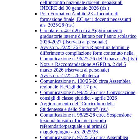
dell’incontro nazionale docenti neoassunti
INDIRE del 30 gennaio 2026 (ris.)
Polo Formativo Ambito 23 - Incontro di
formazione finale, EC per i docenti neoassunti
a.s. 2025/26 (ris.)
Circolare n. 4/25-26 circa Aggiornamento
graduatorie interne d'Istituto per l’anno scolastico
2026-2027 (riservata al personale)
Avviso n. 22/25-26 circa Riapertura termini e
differimento compilazione form contenuto nella
Comunicazione n. 96/25-26 del 9 marzo '26 (ris.)
Nota + Raccomandazione AGPD n. 2 del 5
marzo 2026 (riservata al personale)
Avviso n. 21/25 -26 all'utenza
Comunicazione n. 100/25-26 circa Assemblea
regionale Flc/Cgil del 17 p.v.
Comunicazione n. 99/25-26 circa Convocazione
consigli di classe giuridici - aprile 2026
Aggiornamento del “Curriculum della
Studentessa e dello Studente” (ris.)
Comunicazione n. 98/25-26 circa Sospensione
lezioni/chiusura uffici nel periodo
referendario/pasquale e ai primi di
maggio/giugno - a.s. 2025/26
Comunicazione n. 97/25-26 circa Assemblea