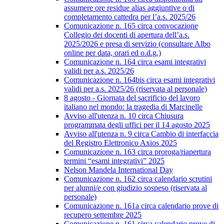
assumere ore residue alias aggiuntive o di
completamento cattedra per l’a.s. 2025/26
Comunicazione n. 165 circa convocazione
Collegio dei docenti di apertura dell’a.s.
2025/2026 e presa di servizio (consultare Albo
online per data, orari ed o.d.g.)
Comunicazione n. 164 circa esami integrativi
validi per a.s. 2025/26
Comunicazione n. 164bis circa esami integrativi
validi per a.s. 2025/26 (riservata al personale)
8 agosto - Giornata del sacrificio del lavoro
italiano nel mondo: la tragedia di Marcinelle
Avviso all'utenza n. 10 circa Chiusura
programmata degli uffici per il 14 agosto 2025
Avviso all'utenza n. 9 circa Cambio di interfaccia
del Registro Elettronico Axios 2025
Comunicazione n. 163 circa proroga/riapertura
termini “esami integrativi” 2025
Nelson Mandela International Day
Comunicazione n. 162 circa calendario scrutini
per alunni/e con giudizio sospeso (riservata al
personale)
Comunicazione n. 161a circa calendario prove di
recupero settembre 2025
Comunicazione n. 161 circa calendario prove di