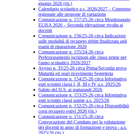
giugno 2026 (ris.)
Calendario scolastico a.s. 2026/2027 – Consenso
regionale alle proposte di variazione
Comunicazione n. 157/25-26 circa Monitoraggio
ELISA 2026 – Seconda rilevazione rivolta ai
docenti
Comunicazione n. 156/25-26 circa Indicazioni
sulle modalità di recupero debiti finalizzata agli
esami di riparazione 2026
Comunicazione n. 155/24-26 circa
Perfezionamento iscrizioni alle classi prime per
l'anno scolastico 2026/2027
Avviso n. 35/25-26 circa Prima/Seconda prova
Maturità ed orari ricevimento Segreteria
Comunicazione n. 154/25-26 circa Informativa
esiti scrutini classi I, II, III e IV a.s. 2025/26
Saluto del D.S. ai maturandi 2026
Comunicazione n. 153/25-26 circa Informativa
esiti scrutini classi quinte a.s. 2025/26
Comunicazione n. 152/25-26 circa Disponibilità
corsi recupero estivi 2026 (ris.)
Comunicazione n. 151/25-26 circa
Convocazione del Comitato per la valutazione
dei docenti in anno di formazione e prova - a.s.
2025/26 (ris.)