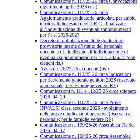
Comunicazione n. 117/25-26 circa Convocazione
dipartimenti aprile 2026 (ris.)
Comunicazione n. 115/25-26 circa
Aggiornamento graduatorie, articolata per ambiti
territoriali diocesani degli I.R.C., finalizzate
all’individuazione di eventuali soprannumerari
per l’a.s. 2026/2027
Decreto di pubblicazione delle graduatorie
provvisorie interne d’istituto del personale
docente a t.i. finalizzate all’individuazione di
eventuali soprannumerari per l’a.s. 2026/27 (con
elenchi ris.)
Avviso n. 26/25-26 ai docenti (ris.)
Comunicazione n. 113/25-26 circa Indicazioni
per ricevimento generale genitori 2026 (riservato
al personale; per le famiglie vedere RE)
Comunicazioni n. 111 e 112/25-26 circa sciopero
2026_04_20
Comunicazione n. 110/25-26 circa Prove
INVALSI classi seconde 2026 - svolgimento
delle prove e indicazioni operative (riservata al
personale; per le famiglie vedere RE)
Comunicazione n. 109/25-26 Assemblea Flc del
2026_04_17
Comunicazione n. 108/25-26 circa Assemblea