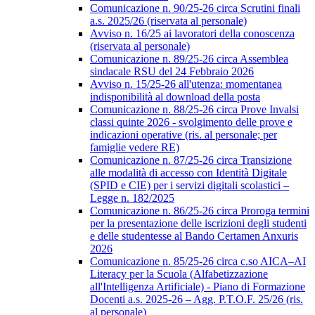
Comunicazione n. 90/25-26 circa Scrutini finali
a.s. 2025/26 (riservata al personale)
Avviso n. 16/25 ai lavoratori della conoscenza
(riservata al personale)
Comunicazione n. 89/25-26 circa Assemblea
sindacale RSU del 24 Febbraio 2026
Avviso n. 15/25-26 all'utenza: momentanea
indisponibilità al download della posta
Comunicazione n. 88/25-26 circa Prove Invalsi
classi quinte 2026 - svolgimento delle prove e
indicazioni operative (ris. al personale; per
famiglie vedere RE)
Comunicazione n. 87/25-26 circa Transizione
alle modalità di accesso con Identità Digitale
(SPID e CIE) per i servizi digitali scolastici –
Legge n. 182/2025
Comunicazione n. 86/25-26 circa Proroga termini
per la presentazione delle iscrizioni degli studenti
e delle studentesse al Bando Certamen Anxuris
2026
Comunicazione n. 85/25-26 circa c.so AICA–AI
Literacy per la Scuola (Alfabetizzazione
all'Intelligenza Artificiale) - Piano di Formazione
Docenti a.s. 2025-26 – Agg. P.T.O.F. 25/26 (ris.
al personale)