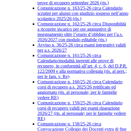
prove di recupero settembre 2026 (ris.)
Comunicazione n. 163/25-26 circa Calendario
scrutini per alunni con giudizio sospeso nell’anno
scolastico 2025/26 (ris.)
Comunicazione n. 162/25-26 circa Disponibilità
a ricoprire incarico per ore aggiuntive di
insegnamento oltre l’orario d’obbligo per l’a.s.
2026/2027 con modulo editabile (ris.)
Avviso n. 36/25-26 circa esami integrativi validi
per a.s. 2026/27
Comunicazione n. 161/25-26 circa
Calendario/modalità inerenti alle prove di
recupero, in conformità all’art. 4, c. 6, del D.P.R.
122/2009 e alla normativa collegata (ris. al pers.;
per le fam. v. Re)
Comunicazione n. 160/25-26 circa Calendario
corsi di recupero a.s. 2025/26 rettificato ed
aggiornato (ris. al personale; per le famiglie
vedere RE)
Comunicazione n. 159/25-26 circa Calendario
corsi di recupero validi per esami riparazione
2026/27 (ris. al personale; per le famiglie vedere
RE)
Comunicazione n. 158/25-26 circa
Convocazione Collegio dei Docenti extra di fine