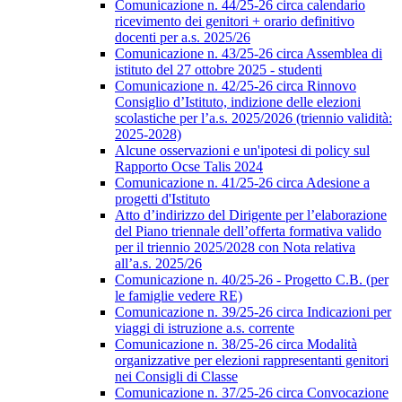
Comunicazione n. 44/25-26 circa calendario
ricevimento dei genitori + orario definitivo
docenti per a.s. 2025/26
Comunicazione n. 43/25-26 circa Assemblea di
istituto del 27 ottobre 2025 - studenti
Comunicazione n. 42/25-26 circa Rinnovo
Consiglio d’Istituto, indizione delle elezioni
scolastiche per l’a.s. 2025/2026 (triennio validità:
2025-2028)
Alcune osservazioni e un'ipotesi di policy sul
Rapporto Ocse Talis 2024
Comunicazione n. 41/25-26 circa Adesione a
progetti d'Istituto
Atto d’indirizzo del Dirigente per l’elaborazione
del Piano triennale dell’offerta formativa valido
per il triennio 2025/2028 con Nota relativa
all’a.s. 2025/26
Comunicazione n. 40/25-26 - Progetto C.B. (per
le famiglie vedere RE)
Comunicazione n. 39/25-26 circa Indicazioni per
viaggi di istruzione a.s. corrente
Comunicazione n. 38/25-26 circa Modalità
organizzative per elezioni rappresentanti genitori
nei Consigli di Classe
Comunicazione n. 37/25-26 circa Convocazione