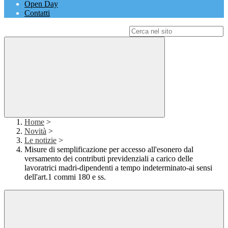
Open Day
Contatti
Campo di ricerca per le pagine del sito
Home
>
Novità
>
Le notizie
>
Misure di semplificazione per accesso all'esonero dal
versamento dei contributi previdenziali a carico delle
lavoratrici madri-dipendenti a tempo indeterminato-ai sensi
dell'art.1 commi 180 e ss.