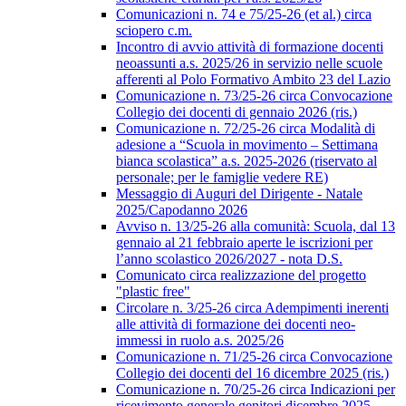
Comunicazioni n. 74 e 75/25-26 (et al.) circa
sciopero c.m.
Incontro di avvio attività di formazione docenti
neoassunti a.s. 2025/26 in servizio nelle scuole
afferenti al Polo Formativo Ambito 23 del Lazio
Comunicazione n. 73/25-26 circa Convocazione
Collegio dei docenti di gennaio 2026 (ris.)
Comunicazione n. 72/25-26 circa Modalità di
adesione a “Scuola in movimento – Settimana
bianca scolastica” a.s. 2025-2026 (riservato al
personale; per le famiglie vedere RE)
Messaggio di Auguri del Dirigente - Natale
2025/Capodanno 2026
Avviso n. 13/25-26 alla comunità: Scuola, dal 13
gennaio al 21 febbraio aperte le iscrizioni per
l’anno scolastico 2026/2027 - nota D.S.
Comunicato circa realizzazione del progetto
"plastic free"
Circolare n. 3/25-26 circa Adempimenti inerenti
alle attività di formazione dei docenti neo-
immessi in ruolo a.s. 2025/26
Comunicazione n. 71/25-26 circa Convocazione
Collegio dei docenti del 16 dicembre 2025 (ris.)
Comunicazione n. 70/25-26 circa Indicazioni per
ricevimento generale genitori dicembre 2025