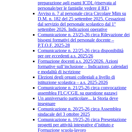
preparazione agli esami ICDL (riservata al
personale/per le famiglie vedere il RE)
Avviso n. 7 al personale circa Circolare Mim su
D.M. n. 182 del 25 settembre 2025. Cessazioni
dal servizio del personale scolastico dal 1°
settembre 2026. Indicazioni operative
Comunicazione n. 23/25-26 circa Rilevazione dei
bisogni formativi del personale docente –
P.T.O.F. 2025-28
Comunicazione n. 22/25-26 circa disponibilità
per ore eccedenti a.s. 2025/26
Formazione docenti a.s. 2025/2026. Azioni
formative sull’inclusione – Indicazioni, calendari
e modalità di iscrizione
Elezioni degli organi collegiali a livello di
istituzione scolastica – a.s. 2025-2026
Comunicazione n. 21/25-26 circa convocazione
assemblea FLC/CGIL su questione gazawi
Un anniversario particolare... la Storia deve
insegnare
Comunicazione n. 20/25-26 circa Assemblea
sindacale del 3 ottobre 2025
Comunicazione n. 19/25-26 circa Presentazione
progetti per attività integrative d’istituto e
Formazione scuola-lavoro