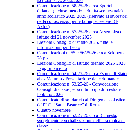
iscrizione a.s. 2025/2026
Comunicazione n. 58/25-26 circa Sportelli
didattici (incluso metodo induttivo-contestuale)
anno scolastico 2025-2026 (riservato ai lavoratori
della conoscenza; per le famiglie: vedere RE
Axios)
Comunicazione n. 57/25-26 circa Assemblea di
istituto del 21 novembre 2025
Elezioni Consiglio d'istituto 2025, tutte le
informazioni per il voto
Comunicazioni n. 55 e 56/25-26 circa Sciopero
28 p.v.
Elezioni Consiglio di Istituto triennio 2025-2028
- aggiornamento
Comunicazione n. 54/25-26 circa Esame di Stato
alias Maturità - Presentazione delle domande
Comunicazione n. 53/25-26 - Convocazione
Consigli di classe per scrutinio quadrimestrale
febbraio 2026
Comunicato di solidarietà al Dirigente scolastico
dell’I.C. “Santa Beatrice” di Roma
Quattro novembre
Comunicazione n. 52/25-26 circa Richiesta,
svolgimento e verbalizzazione dell’assemblea di
classe