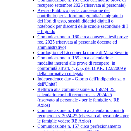
recupero settembre 2025 (riservata al personale)
Avviso Pubblico per la concessione del
contributo per la fornitura gratuita/semigratuita
dei libri di testo, sussidi didattici digitali o
notebook per discenti delle scuole secondarie di I
e II grado
Comunicazione n. 160 circa consegna testi prove
rec. 2025 (riservata al personale docente ed
amministrativo)
Cordoglio del Liceo per la morte di Mara Severin
Comunicazione n. 159 circa calendario e
modalità inerenti alle prove di recupero, in
conformità all’art. 4, c. 6, del D.P.R. 122/2009 e
della normativa collegata
Independence day - Giorno dell'Indipendenza o
dell'Unità?
Rettifica alla comunicazione n. 158/24-25:
calendario corsi di recupero a.s. 2024/25
(riservato al personale - per le famiglie v. RE
Axios)
Comunicazione n. 158 circa calendario corsi di
recupero a.s. 2024-25 (riservato al personale - per
le famiglie vedere RE Axios)
Comunicazione n. 157 circa perfezionamento