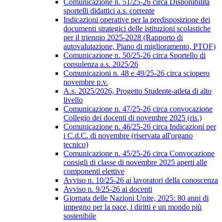
Comunicazione n. 51/25-26 circa Disponibilità
sportelli didattici a.s. corrente
Indicazioni operative per la predisposizione dei
documenti strategici delle istituzioni scolastiche
per il triennio 2025-2028 (Rapporto di
autovalutazione, Piano di miglioramento, PTOF)
Comunicazione n. 50/25-26 circa Sportello di
consulenza a.s. 2025/26
Comunicazioni n. 48 e 49/25-26 circa sciopero
novembre p.v.
A.s. 2025/2026, Progetto Studente-atleta di alto
livello
Comunicazione n. 47/25-26 circa convocazione
Collegio dei docenti di novembre 2025 (ris.)
Comunicazione n. 46/25-26 circa Indicazioni per
i C.d.C. di novembre (riservata all'organo
tecnico)
Comunicazione n. 45/25-26 circa Convocazione
consigli di classe di novembre 2025 aperti alle
componenti elettive
Avviso n. 10/25-26 ai lavoratori della conoscenza
Avviso n. 9/25-26 ai docenti
Giornata delle Nazioni Unite, 2025: 80 anni di
impegno per la pace, i diritti e un mondo più
sostenibile