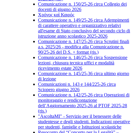
Comunicazione n. 150/25-26 circa Collegio dei
docenti di giugno 2026
Χρόνος καὶ Καιρός
Comunicazione n. 149/25-26 circa Adempimenti
di carattere operativo e organizzativo relativi
all'esame di Stato conclusivo del secondo ciclo di
istruzione anno scolastico 2025-2026
Comunicazione n. 147/25-26 circa Scrutini finali
a.s. 2025/26 - modifica alla Comunicazione n.
90/25-26 del D.S. + format (ris.)
Comunicazione n. 146/25-26 circa Sospensione
lezioni, chiusura tecnica uffici e modalità
ricevimento estate 2026
Comunicazione n. 145/25-36 circa ultimo giorno
di lezione
Comunicazioni n. 143 e 144/225-26 circa
Sciopero giugno 2026
Comunicazione n. 142/25-26 circa Operazioni di
monitoraggio e rendicontazione
dell’Aggiornamento 2025-26 al PTOF 2025-28
(ris.)
"AscoltaMI" - Servizio per il benessere delle
studentesse e degli studenti. Indicazioni operative
per studenti, famiglie e Istituzioni scolastiche
Resoconto del “Concerto per la Legalità” –