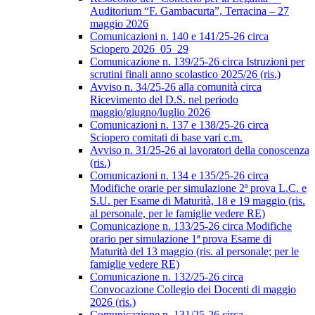
Auditorium “F. Gambacurta”, Terracina – 27
maggio 2026
Comunicazioni n. 140 e 141/25-26 circa
Sciopero 2026_05_29
Comunicazione n. 139/25-26 circa Istruzioni per
scrutini finali anno scolastico 2025/26 (ris.)
Avviso n. 34/25-26 alla comunità circa
Ricevimento del D.S. nel periodo
maggio/giugno/luglio 2026
Comunicazioni n. 137 e 138/25-26 circa
Sciopero comitati di base vari c.m.
Avviso n. 31/25-26 ai lavoratori della conoscenza
(ris.)
Comunicazioni n. 134 e 135/25-26 circa
Modifiche orarie per simulazione 2ª prova L.C. e
S.U. per Esame di Maturità, 18 e 19 maggio (ris.
al personale, per le famiglie vedere RE)
Comunicazione n. 133/25-26 circa Modifiche
orario per simulazione 1ª prova Esame di
Maturità del 13 maggio (ris. al personale; per le
famiglie vedere RE)
Comunicazione n. 132/25-26 circa
Convocazione Collegio dei Docenti di maggio
2026 (ris.)
Comunicazione n. 131/25-26 circa