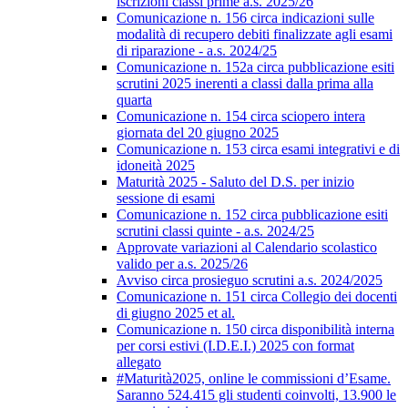
iscrizioni classi prime a.s. 2025/26
Comunicazione n. 156 circa indicazioni sulle
modalità di recupero debiti finalizzate agli esami
di riparazione - a.s. 2024/25
Comunicazione n. 152a circa pubblicazione esiti
scrutini 2025 inerenti a classi dalla prima alla
quarta
Comunicazione n. 154 circa sciopero intera
giornata del 20 giugno 2025
Comunicazione n. 153 circa esami integrativi e di
idoneità 2025
Maturità 2025 - Saluto del D.S. per inizio
sessione di esami
Comunicazione n. 152 circa pubblicazione esiti
scrutini classi quinte - a.s. 2024/25
Approvate variazioni al Calendario scolastico
valido per a.s. 2025/26
Avviso circa prosieguo scrutini a.s. 2024/2025
Comunicazione n. 151 circa Collegio dei docenti
di giugno 2025 et al.
Comunicazione n. 150 circa disponibilità interna
per corsi estivi (I.D.E.I.) 2025 con format
allegato
#Maturità2025, online le commissioni d’Esame.
Saranno 524.415 gli studenti coinvolti, 13.900 le