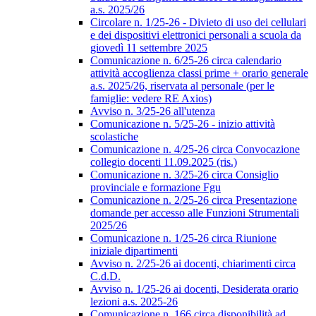
a.s. 2025/26
Circolare n. 1/25-26 - Divieto di uso dei cellulari
e dei dispositivi elettronici personali a scuola da
giovedì 11 settembre 2025
Comunicazione n. 6/25-26 circa calendario
attività accoglienza classi prime + orario generale
a.s. 2025/26, riservata al personale (per le
famiglie: vedere RE Axios)
Avviso n. 3/25-26 all'utenza
Comunicazione n. 5/25-26 - inizio attività
scolastiche
Comunicazione n. 4/25-26 circa Convocazione
collegio docenti 11.09.2025 (ris.)
Comunicazione n. 3/25-26 circa Consiglio
provinciale e formazione Fgu
Comunicazione n. 2/25-26 circa Presentazione
domande per accesso alle Funzioni Strumentali
2025/26
Comunicazione n. 1/25-26 circa Riunione
iniziale dipartimenti
Avviso n. 2/25-26 ai docenti, chiarimenti circa
C.d.D.
Avviso n. 1/25-26 ai docenti, Desiderata orario
lezioni a.s. 2025-26
Comunicazione n. 166 circa disponibilità ad