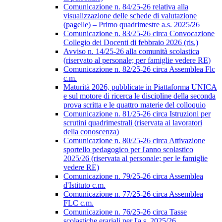
Comunicazione n. 84/25-26 relativa alla
visualizzazione delle schede di valutazione
(pagelle) – Primo quadrimestre a.s. 2025/26
Comunicazione n. 83/25-26 circa Convocazione
Collegio dei Docenti di febbraio 2026 (ris.)
Avviso n. 14/25-26 alla comunità scolastica
(riservato al personale; per famiglie vedere RE)
Comunicazione n. 82/25-26 circa Assemblea Flc
c.m.
Maturità 2026, pubblicate in Piattaforma UNICA
e sul motore di ricerca le discipline della seconda
prova scritta e le quattro materie del colloquio
Comunicazione n. 81/25-26 circa Istruzioni per
scrutini quadrimestrali (riservata ai lavoratori
della conoscenza)
Comunicazione n. 80/25-26 circa Attivazione
sportello pedagogico per l'anno scolastico
2025/26 (riservata al personale; per le famiglie
vedere RE)
Comunicazione n. 79/25-26 circa Assemblea
d'Istituto c.m.
Comunicazione n. 77/25-26 circa Assemblea
FLC c.m.
Comunicazione n. 76/25-26 circa Tasse
scolastiche erariali per l'a.s. 2025/26