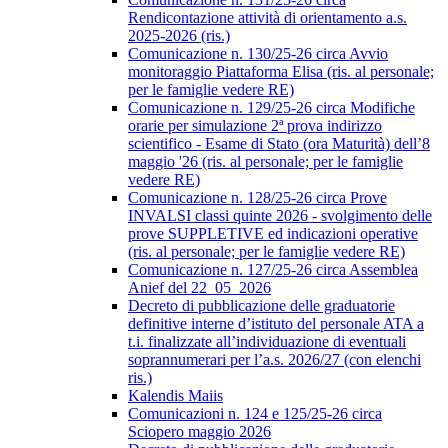
Rendicontazione attività di orientamento a.s.
2025-2026 (ris.)
Comunicazione n. 130/25-26 circa Avvio
monitoraggio Piattaforma Elisa (ris. al personale;
per le famiglie vedere RE)
Comunicazione n. 129/25-26 circa Modifiche
orarie per simulazione 2ª prova indirizzo
scientifico - Esame di Stato (ora Maturità) dell’8
maggio '26 (ris. al personale; per le famiglie
vedere RE)
Comunicazione n. 128/25-26 circa Prove
INVALSI classi quinte 2026 - svolgimento delle
prove SUPPLETIVE ed indicazioni operative
(ris. al personale; per le famiglie vedere RE)
Comunicazione n. 127/25-26 circa Assemblea
Anief del 22_05_2026
Decreto di pubblicazione delle graduatorie
definitive interne d’istituto del personale ATA a
t.i. finalizzate all’individuazione di eventuali
soprannumerari per l’a.s. 2026/27 (con elenchi
ris.)
Kalendis Maiis
Comunicazioni n. 124 e 125/25-26 circa
Sciopero maggio 2026