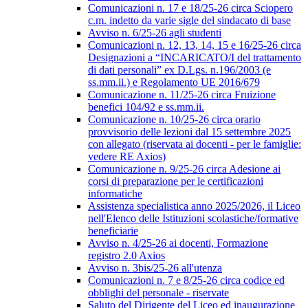
Comunicazioni n. 17 e 18/25-26 circa Sciopero
c.m. indetto da varie sigle del sindacato di base
Avviso n. 6/25-26 agli studenti
Comunicazioni n. 12, 13, 14, 15 e 16/25-26 circa
Designazioni a “INCARICATO/I del trattamento
di dati personali” ex D.Lgs. n.196/2003 (e
ss.mm.ii.) e Regolamento UE 2016/679
Comunicazione n. 11/25-26 circa Fruizione
benefici 104/92 e ss.mm.ii.
Comunicazione n. 10/25-26 circa orario
provvisorio delle lezioni dal 15 settembre 2025
con allegato (riservata ai docenti - per le famiglie:
vedere RE Axios)
Comunicazione n. 9/25-26 circa Adesione ai
corsi di preparazione per le certificazioni
informatiche
Assistenza specialistica anno 2025/2026, il Liceo
nell'Elenco delle Istituzioni scolastiche/formative
beneficiarie
Avviso n. 4/25-26 ai docenti, Formazione
registro 2.0 Axios
Avviso n. 3bis/25-26 all'utenza
Comunicazioni n. 7 e 8/25-26 circa codice ed
obblighi del personale - riservate
Saluto del Dirigente del Liceo ed inaugurazione