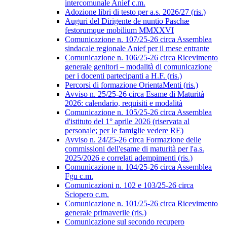
intercomunale Anief c.m.
Adozione libri di testo per a.s. 2026/27 (ris.)
Auguri del Dirigente de nuntio Paschæ
festorumque mobilium MMXXVI
Comunicazione n. 107/25-26 circa Assemblea
sindacale regionale Anief per il mese entrante
Comunicazione n. 106/25-26 circa Ricevimento
generale genitori – modalità di comunicazione
per i docenti partecipanti a H.F. (ris.)
Percorsi di formazione OrientaMenti (ris.)
Avviso n. 25/25-26 circa Esame di Maturità
2026: calendario, requisiti e modalità
Comunicazione n. 105/25-26 circa Assemblea
d'istituto del 1° aprile 2026 (riservata al
personale; per le famiglie vedere RE)
Avviso n. 24/25-26 circa Formazione delle
commissioni dell'esame di maturità per l'a.s.
2025/2026 e correlati adempimenti (ris.)
Comunicazione n. 104/25-26 circa Assemblea
Fgu c.m.
Comunicazioni n. 102 e 103/25-26 circa
Sciopero c.m.
Comunicazione n. 101/25-26 circa Ricevimento
generale primaverile (ris.)
Comunicazione sul secondo recupero