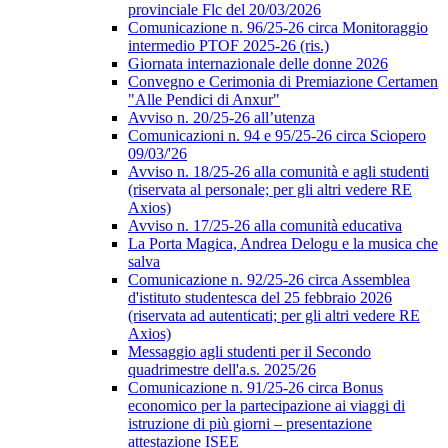
provinciale Flc del 20/03/2026
Comunicazione n. 96/25-26 circa Monitoraggio
intermedio PTOF 2025-26 (ris.)
Giornata internazionale delle donne 2026
Convegno e Cerimonia di Premiazione Certamen
"Alle Pendici di Anxur"
Avviso n. 20/25-26 all’utenza
Comunicazioni n. 94 e 95/25-26 circa Sciopero
09/03/'26
Avviso n. 18/25-26 alla comunità e agli studenti
(riservata al personale; per gli altri vedere RE
Axios)
Avviso n. 17/25-26 alla comunità educativa
La Porta Magica, Andrea Delogu e la musica che
salva
Comunicazione n. 92/25-26 circa Assemblea
d'istituto studentesca del 25 febbraio 2026
(riservata ad autenticati; per gli altri vedere RE
Axios)
Messaggio agli studenti per il Secondo
quadrimestre dell'a.s. 2025/26
Comunicazione n. 91/25-26 circa Bonus
economico per la partecipazione ai viaggi di
istruzione di più giorni – presentazione
attestazione ISEE