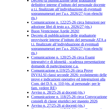
Decreto di pubblicazione delle graduatorie
definitive interne d’istituto del personale docente
a t.i. finalizzate all’individuazione di eventuali
soprannumerari per l’a.s. 2026/27 (con elenchi
ris.)
Comunicazione n. 122/25-26 circa Istruzioni per
adozione libri di testo a.s. 2026/27 (ris.)
Buon Venticinque Aprile 2026!
Decreto di pubblicazione delle graduatorie
provvisorie interne d’istituto del personale ATA a
t.i. finalizzate all’individuazione di eventuali
soprannumerari per l’a.s. 2026/27 (con elenchi
ris.)
Comunicazione n. 120/25-26 circa Esami
integrativi e di idoneità - scadenza presentazione
domande di partecipazione c.a.
Comunicazione n.119/25-26 circa Prove
INVALSI classi seconde 2026: svolgimento delle
prove e indicazioni operative ed integrazioni alla
Com. del D.S. n. 110 (ris. al personale; per le
fam. vedere RE)
Avviso n. 28/25-26 ai docenti (ris.)
Comunicazione n. 118/25-26 circa Convocazione
consigli di classe giuridici per maggio 2026
Avviso n. 27/25-26 ai docenti (ris.)