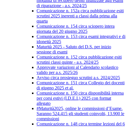
modalità di recupero debiti finalizzate agli esami
di riparazione - a.s. 2024/25
Comunicazione n. 152a circa pubblicazione esiti
scrutini 2025 inerenti a classi dalla prima alla
quarta
Comunicazione n. 154 circa sciopero intera
giornata del 20 giugno 2025
Comunicazione n. 153 circa esami integrativi e di
idoneità 2025
Maturità 2025 - Saluto del D.S. per inizio
sessione di esami
Comunicazione n. 152 circa pubblicazione esiti
scrutini classi quinte - a.s. 2024/25
Approvate variazioni al Calendario scolastico
valido per a.s. 2025/26
Avviso circa prosieguo scrutini a.s. 2024/2025
Comunicazione n. 151 circa Collegio dei docenti
di giugno 2025 et al.
Comunicazione n. 150 circa disponibilità interna
per corsi estivi (I.D.E.I.) 2025 con format
allegato
#Maturità2025, online le commissioni d’Esame.
Saranno 524.415 gli studenti coinvolti, 13.900 le
commissioni
Comunicazione n. 148 circa termine lezioni del 6