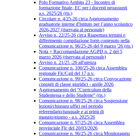
Polo Formativo Ambito 23 - Incontro di
formazione finale, EC per i docenti neoassunti
a.s. 2025/26 (ris.)
Circolare n. 4/25-26 circa Aggiornamento
graduatorie interne d'Istituto per l’anno scolastico
2026-2027 (riservata al personale)
Avviso n. 22/25-26 circa Riapertura termini e
differimento compilazione form contenuto nella
Comunicazione n. 96/25-26 del 9 marzo '26 (ris.)
Nota + Raccomandazione AGPD n. 2 del 5
marzo 2026 (riservata al personale)
Avviso n. 21/25 -26 all'utenza
Comunicazione n. 100/25-26 circa Assemblea
regionale Flc/Cgil del 17 p.v.
Comunicazione n. 99/25-26 circa Convocazione
consigli di classe giuridici - aprile 2026
Aggiornamento del “Curriculum della
Studentessa e dello Studente” (ris.)
Comunicazione n. 98/25-26 circa Sospensione
lezioni/chiusura uffici nel periodo
referendario/pasquale e ai primi di
maggio/giugno - a.s. 2025/26
Comunicazione n. 97/25-26 circa Assemblea
provinciale Flc del 20/03/2026
Comunicazione n. 96/25-26 circa Monitoraggio