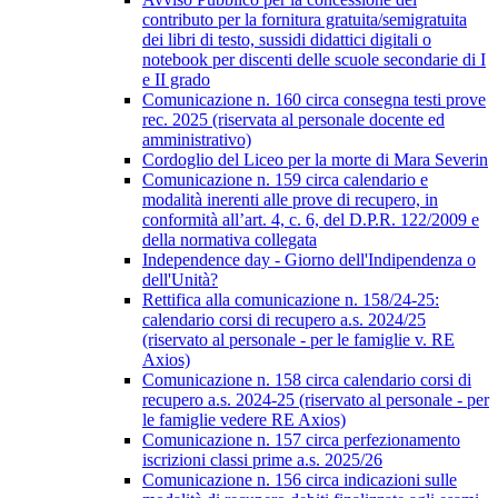
contributo per la fornitura gratuita/semigratuita
dei libri di testo, sussidi didattici digitali o
notebook per discenti delle scuole secondarie di I
e II grado
Comunicazione n. 160 circa consegna testi prove
rec. 2025 (riservata al personale docente ed
amministrativo)
Cordoglio del Liceo per la morte di Mara Severin
Comunicazione n. 159 circa calendario e
modalità inerenti alle prove di recupero, in
conformità all’art. 4, c. 6, del D.P.R. 122/2009 e
della normativa collegata
Independence day - Giorno dell'Indipendenza o
dell'Unità?
Rettifica alla comunicazione n. 158/24-25:
calendario corsi di recupero a.s. 2024/25
(riservato al personale - per le famiglie v. RE
Axios)
Comunicazione n. 158 circa calendario corsi di
recupero a.s. 2024-25 (riservato al personale - per
le famiglie vedere RE Axios)
Comunicazione n. 157 circa perfezionamento
iscrizioni classi prime a.s. 2025/26
Comunicazione n. 156 circa indicazioni sulle