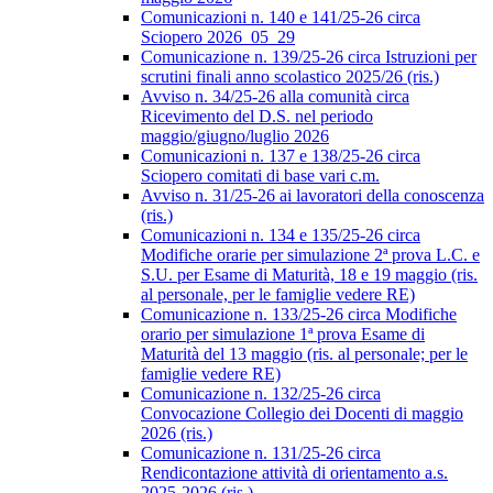
Comunicazioni n. 140 e 141/25-26 circa
Sciopero 2026_05_29
Comunicazione n. 139/25-26 circa Istruzioni per
scrutini finali anno scolastico 2025/26 (ris.)
Avviso n. 34/25-26 alla comunità circa
Ricevimento del D.S. nel periodo
maggio/giugno/luglio 2026
Comunicazioni n. 137 e 138/25-26 circa
Sciopero comitati di base vari c.m.
Avviso n. 31/25-26 ai lavoratori della conoscenza
(ris.)
Comunicazioni n. 134 e 135/25-26 circa
Modifiche orarie per simulazione 2ª prova L.C. e
S.U. per Esame di Maturità, 18 e 19 maggio (ris.
al personale, per le famiglie vedere RE)
Comunicazione n. 133/25-26 circa Modifiche
orario per simulazione 1ª prova Esame di
Maturità del 13 maggio (ris. al personale; per le
famiglie vedere RE)
Comunicazione n. 132/25-26 circa
Convocazione Collegio dei Docenti di maggio
2026 (ris.)
Comunicazione n. 131/25-26 circa
Rendicontazione attività di orientamento a.s.
2025-2026 (ris.)