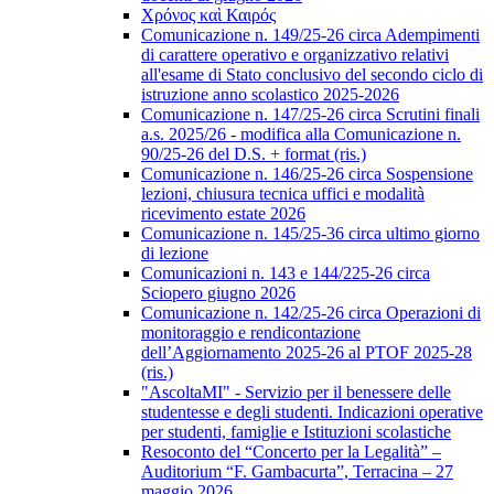
Χρόνος καὶ Καιρός
Comunicazione n. 149/25-26 circa Adempimenti
di carattere operativo e organizzativo relativi
all'esame di Stato conclusivo del secondo ciclo di
istruzione anno scolastico 2025-2026
Comunicazione n. 147/25-26 circa Scrutini finali
a.s. 2025/26 - modifica alla Comunicazione n.
90/25-26 del D.S. + format (ris.)
Comunicazione n. 146/25-26 circa Sospensione
lezioni, chiusura tecnica uffici e modalità
ricevimento estate 2026
Comunicazione n. 145/25-36 circa ultimo giorno
di lezione
Comunicazioni n. 143 e 144/225-26 circa
Sciopero giugno 2026
Comunicazione n. 142/25-26 circa Operazioni di
monitoraggio e rendicontazione
dell’Aggiornamento 2025-26 al PTOF 2025-28
(ris.)
"AscoltaMI" - Servizio per il benessere delle
studentesse e degli studenti. Indicazioni operative
per studenti, famiglie e Istituzioni scolastiche
Resoconto del “Concerto per la Legalità” –
Auditorium “F. Gambacurta”, Terracina – 27
maggio 2026