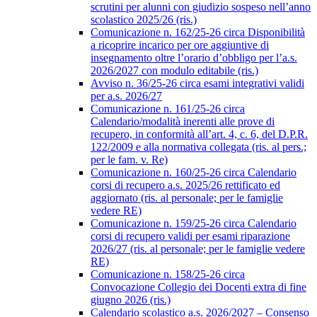
scrutini per alunni con giudizio sospeso nell’anno
scolastico 2025/26 (ris.)
Comunicazione n. 162/25-26 circa Disponibilità
a ricoprire incarico per ore aggiuntive di
insegnamento oltre l’orario d’obbligo per l’a.s.
2026/2027 con modulo editabile (ris.)
Avviso n. 36/25-26 circa esami integrativi validi
per a.s. 2026/27
Comunicazione n. 161/25-26 circa
Calendario/modalità inerenti alle prove di
recupero, in conformità all’art. 4, c. 6, del D.P.R.
122/2009 e alla normativa collegata (ris. al pers.;
per le fam. v. Re)
Comunicazione n. 160/25-26 circa Calendario
corsi di recupero a.s. 2025/26 rettificato ed
aggiornato (ris. al personale; per le famiglie
vedere RE)
Comunicazione n. 159/25-26 circa Calendario
corsi di recupero validi per esami riparazione
2026/27 (ris. al personale; per le famiglie vedere
RE)
Comunicazione n. 158/25-26 circa
Convocazione Collegio dei Docenti extra di fine
giugno 2026 (ris.)
Calendario scolastico a.s. 2026/2027 – Consenso