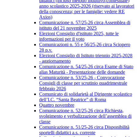
didattici (incluso metodo induttivo-contestuale)
anno scolastico 2025-2026 (riservato ai lavoratori
della conoscenza; per le famiglie: vedere RE
Axios)
Comunicazione n. 57/25-26 circa Assemblea di
istituto del 21 novembre 2025
Elezioni Consiglio d'istituto 2025, tutte le
informazioni per il voto
Comunicazioni n. 55 e 56/25-26 circa Sciopero
28 p.v.
Elezioni Consiglio di Istituto triennio 2025-2028
- aggiornamento
Comunicazione n. 54/25-26 circa Esame di Stato
alias Maturità - Presentazione delle domande
Comunicazione n. 53/25-26 - Convocazione
Consigli di classe per scrutinio quadrimestrale
febbraio 2026
Comunicato di solidarietà al Dirigente scolastico
dell’I.C. “Santa Beatrice” di Roma
Quattro novembre
Comunicazione n. 52/25-26 circa Richiesta,
svolgimento e verbalizzazione dell’assemblea di
classe
Comunicazione n. 51/25-26 circa Disponibilità
sportelli didattici a.s. corrente