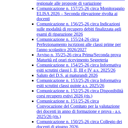
regionale alle proposte di variazione
Comunicazione n. 157/25-26 circa Monitoraggio
ELISA 2026 – Seconda rilevazione rivolta ai
docenti
Comunicazione n. 156/25-26 circa Indicazioni
sulle modalità di recupero debiti finalizzata agli
esami di riparazione 2026
Comunicazione n. 155/24-26 circa
Perfezionamento iscrizioni alle classi prime per
l'anno scolastico 2026/2027
Avviso n. 35/25-26 circa Prima/Seconda prova
Maturità ed orari ricevimento Segreteria
Comunicazione n. 154/25-26 circa Informativa
esiti scrutini classi I, II, III e IV a.s. 2025/26
Saluto del D.S. ai maturandi 2026
Comunicazione n. 153/25-26 circa Informativa
esiti scrutini classi quinte a.s. 2025/26
Comunicazione n. 152/25-26 circa Disponibilità
corsi recupero estivi 2026 (ris.)
Comunicazione n. 151/25-26 circa
Convocazione del Comitato per la valutazione
dei docenti in anno di formazione e prova - a.s.
2025/26 (ris.)
Comunicazione n. 150/25-26 circa Collegio dei
docenti di giugno 2026