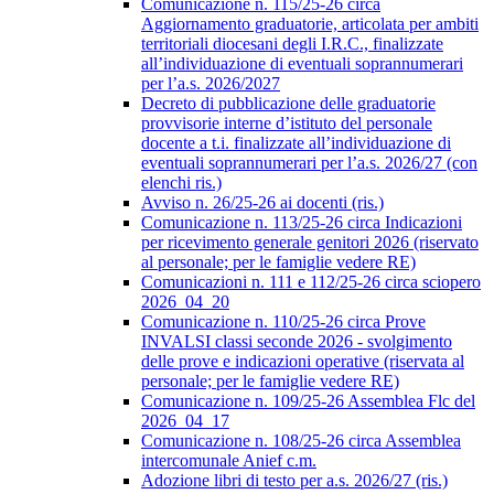
Comunicazione n. 115/25-26 circa
Aggiornamento graduatorie, articolata per ambiti
territoriali diocesani degli I.R.C., finalizzate
all’individuazione di eventuali soprannumerari
per l’a.s. 2026/2027
Decreto di pubblicazione delle graduatorie
provvisorie interne d’istituto del personale
docente a t.i. finalizzate all’individuazione di
eventuali soprannumerari per l’a.s. 2026/27 (con
elenchi ris.)
Avviso n. 26/25-26 ai docenti (ris.)
Comunicazione n. 113/25-26 circa Indicazioni
per ricevimento generale genitori 2026 (riservato
al personale; per le famiglie vedere RE)
Comunicazioni n. 111 e 112/25-26 circa sciopero
2026_04_20
Comunicazione n. 110/25-26 circa Prove
INVALSI classi seconde 2026 - svolgimento
delle prove e indicazioni operative (riservata al
personale; per le famiglie vedere RE)
Comunicazione n. 109/25-26 Assemblea Flc del
2026_04_17
Comunicazione n. 108/25-26 circa Assemblea
intercomunale Anief c.m.
Adozione libri di testo per a.s. 2026/27 (ris.)