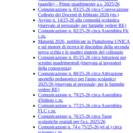
(pagelle) – Primo quadrimestre a.s. 2025/26
Comunicazione n. 83/25-26 circa Convocazione
Collegio dei Docenti di febbraio 2026 (ris.)
Avviso n. 14/25-26 alla comunità scolastica
(riservato al personale; per famiglie vedere RE)
Comunicazione n. 82/25-26 circa Assemblea Flc
c.m.
Maturità 2026, pubblicate in Piattaforma UNICA
e sul motore di ricerca le discipline della seconda
prova scritta e le quattro materie del colloquio
Comunicazione n. 81/25-26 circa Istruzioni per
scrutini quadrimestrali (riservata ai lavoratori
della conoscenza)
Comunicazione n. 80/25-26 circa Attivazione
sportello pedagogico per l'anno scolastico
2025/26 (riservata al personale; per le famiglie
vedere RE)
Comunicazione n. 79/25-26 circa Assemblea
d'Istituto c.m.
Comunicazione n. 77/25-26 circa Assemblea
FLC c.m.
Comunicazione n. 76/25-26 circa Tasse
scolastiche erariali per l'a.s. 2025/26
Comunicazioni n. 74 e 75/25-26 (et al.) circa
sciopero c.m.