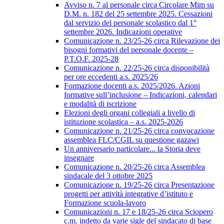
Avviso n. 7 al personale circa Circolare Mim su
D.M. n. 182 del 25 settembre 2025. Cessazioni
dal servizio del personale scolastico dal 1°
settembre 2026. Indicazioni operative
Comunicazione n. 23/25-26 circa Rilevazione dei
bisogni formativi del personale docente –
P.T.O.F. 2025-28
Comunicazione n. 22/25-26 circa disponibilità
per ore eccedenti a.s. 2025/26
Formazione docenti a.s. 2025/2026. Azioni
formative sull’inclusione – Indicazioni, calendari
e modalità di iscrizione
Elezioni degli organi collegiali a livello di
istituzione scolastica – a.s. 2025-2026
Comunicazione n. 21/25-26 circa convocazione
assemblea FLC/CGIL su questione gazawi
Un anniversario particolare... la Storia deve
insegnare
Comunicazione n. 20/25-26 circa Assemblea
sindacale del 3 ottobre 2025
Comunicazione n. 19/25-26 circa Presentazione
progetti per attività integrative d’istituto e
Formazione scuola-lavoro
Comunicazioni n. 17 e 18/25-26 circa Sciopero
c.m. indetto da varie sigle del sindacato di base