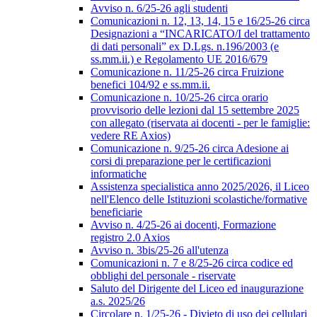
Avviso n. 6/25-26 agli studenti
Comunicazioni n. 12, 13, 14, 15 e 16/25-26 circa
Designazioni a “INCARICATO/I del trattamento
di dati personali” ex D.Lgs. n.196/2003 (e
ss.mm.ii.) e Regolamento UE 2016/679
Comunicazione n. 11/25-26 circa Fruizione
benefici 104/92 e ss.mm.ii.
Comunicazione n. 10/25-26 circa orario
provvisorio delle lezioni dal 15 settembre 2025
con allegato (riservata ai docenti - per le famiglie:
vedere RE Axios)
Comunicazione n. 9/25-26 circa Adesione ai
corsi di preparazione per le certificazioni
informatiche
Assistenza specialistica anno 2025/2026, il Liceo
nell'Elenco delle Istituzioni scolastiche/formative
beneficiarie
Avviso n. 4/25-26 ai docenti, Formazione
registro 2.0 Axios
Avviso n. 3bis/25-26 all'utenza
Comunicazioni n. 7 e 8/25-26 circa codice ed
obblighi del personale - riservate
Saluto del Dirigente del Liceo ed inaugurazione
a.s. 2025/26
Circolare n. 1/25-26 - Divieto di uso dei cellulari