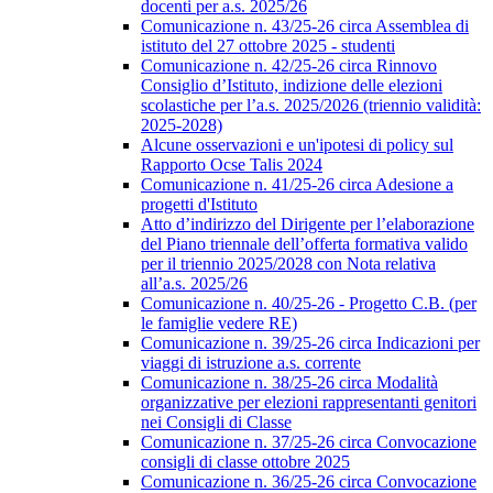
docenti per a.s. 2025/26
Comunicazione n. 43/25-26 circa Assemblea di
istituto del 27 ottobre 2025 - studenti
Comunicazione n. 42/25-26 circa Rinnovo
Consiglio d’Istituto, indizione delle elezioni
scolastiche per l’a.s. 2025/2026 (triennio validità:
2025-2028)
Alcune osservazioni e un'ipotesi di policy sul
Rapporto Ocse Talis 2024
Comunicazione n. 41/25-26 circa Adesione a
progetti d'Istituto
Atto d’indirizzo del Dirigente per l’elaborazione
del Piano triennale dell’offerta formativa valido
per il triennio 2025/2028 con Nota relativa
all’a.s. 2025/26
Comunicazione n. 40/25-26 - Progetto C.B. (per
le famiglie vedere RE)
Comunicazione n. 39/25-26 circa Indicazioni per
viaggi di istruzione a.s. corrente
Comunicazione n. 38/25-26 circa Modalità
organizzative per elezioni rappresentanti genitori
nei Consigli di Classe
Comunicazione n. 37/25-26 circa Convocazione
consigli di classe ottobre 2025
Comunicazione n. 36/25-26 circa Convocazione