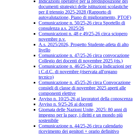
Indicazioni operative per la predisposizione dei
documenti strategici delle istituzioni scolastiche
per il triennio 2025-2028 (Rapporto di
autovalutazione, Piano di miglioramento, PTOF)
Comunicazione n. 50/25-26 circa Sportello di
consulenza a.s. 2025/26
Comunicazioni n. 48 e 49/25-26 circa sciopero
novembre p.v.
A.s. 2025/2026, Progetto Studente-atleta di alto
livello
Comunicazione n. 47/25-26 circa convocazione
Collegio dei docenti di novembre 2025 (ris.)
Comunicazione n. 46/25-26 circa Indicazioni per
i C.d.C. di novembre (riservata all'organo
tecnico)
Comunicazione n. 45/25-26 circa Convocazione
consigli di classe di novembre 2025 aperti alle
componenti elettive
Avviso n. 10/25-26 ai lavoratori della conoscenza
Avviso n. 9/25-26 ai docenti
Giornata delle Nazioni Unite, 2025: 80 anni di
impegno per la pace, i diritti e un mondo più
sostenibile
Comunicazione n. 44/25-26 circa calendario
ricevimento dei genitori + orario definitivo