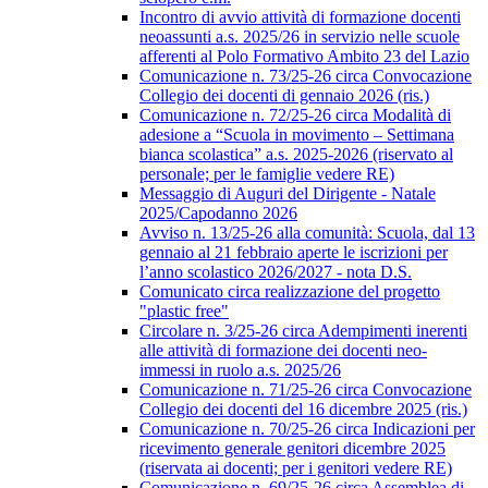
Incontro di avvio attività di formazione docenti
neoassunti a.s. 2025/26 in servizio nelle scuole
afferenti al Polo Formativo Ambito 23 del Lazio
Comunicazione n. 73/25-26 circa Convocazione
Collegio dei docenti di gennaio 2026 (ris.)
Comunicazione n. 72/25-26 circa Modalità di
adesione a “Scuola in movimento – Settimana
bianca scolastica” a.s. 2025-2026 (riservato al
personale; per le famiglie vedere RE)
Messaggio di Auguri del Dirigente - Natale
2025/Capodanno 2026
Avviso n. 13/25-26 alla comunità: Scuola, dal 13
gennaio al 21 febbraio aperte le iscrizioni per
l’anno scolastico 2026/2027 - nota D.S.
Comunicato circa realizzazione del progetto
"plastic free"
Circolare n. 3/25-26 circa Adempimenti inerenti
alle attività di formazione dei docenti neo-
immessi in ruolo a.s. 2025/26
Comunicazione n. 71/25-26 circa Convocazione
Collegio dei docenti del 16 dicembre 2025 (ris.)
Comunicazione n. 70/25-26 circa Indicazioni per
ricevimento generale genitori dicembre 2025
(riservata ai docenti; per i genitori vedere RE)
Comunicazione n. 69/25-26 circa Assemblea di