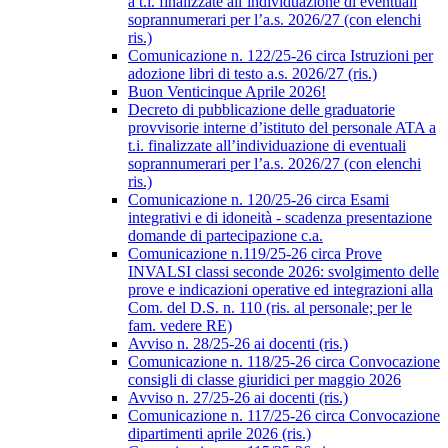
a t.i. finalizzate all’individuazione di eventuali
soprannumerari per l’a.s. 2026/27 (con elenchi
ris.)
Comunicazione n. 122/25-26 circa Istruzioni per
adozione libri di testo a.s. 2026/27 (ris.)
Buon Venticinque Aprile 2026!
Decreto di pubblicazione delle graduatorie
provvisorie interne d’istituto del personale ATA a
t.i. finalizzate all’individuazione di eventuali
soprannumerari per l’a.s. 2026/27 (con elenchi
ris.)
Comunicazione n. 120/25-26 circa Esami
integrativi e di idoneità - scadenza presentazione
domande di partecipazione c.a.
Comunicazione n.119/25-26 circa Prove
INVALSI classi seconde 2026: svolgimento delle
prove e indicazioni operative ed integrazioni alla
Com. del D.S. n. 110 (ris. al personale; per le
fam. vedere RE)
Avviso n. 28/25-26 ai docenti (ris.)
Comunicazione n. 118/25-26 circa Convocazione
consigli di classe giuridici per maggio 2026
Avviso n. 27/25-26 ai docenti (ris.)
Comunicazione n. 117/25-26 circa Convocazione
dipartimenti aprile 2026 (ris.)