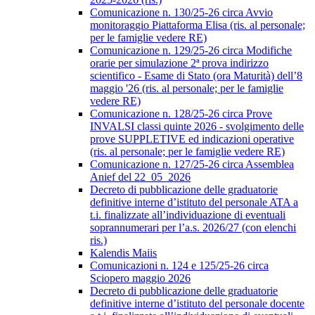
Comunicazione n. 130/25-26 circa Avvio
monitoraggio Piattaforma Elisa (ris. al personale;
per le famiglie vedere RE)
Comunicazione n. 129/25-26 circa Modifiche
orarie per simulazione 2ª prova indirizzo
scientifico - Esame di Stato (ora Maturità) dell’8
maggio '26 (ris. al personale; per le famiglie
vedere RE)
Comunicazione n. 128/25-26 circa Prove
INVALSI classi quinte 2026 - svolgimento delle
prove SUPPLETIVE ed indicazioni operative
(ris. al personale; per le famiglie vedere RE)
Comunicazione n. 127/25-26 circa Assemblea
Anief del 22_05_2026
Decreto di pubblicazione delle graduatorie
definitive interne d’istituto del personale ATA a
t.i. finalizzate all’individuazione di eventuali
soprannumerari per l’a.s. 2026/27 (con elenchi
ris.)
Kalendis Maiis
Comunicazioni n. 124 e 125/25-26 circa
Sciopero maggio 2026
Decreto di pubblicazione delle graduatorie
definitive interne d’istituto del personale docente