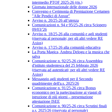
intermedio PTOF 2025-26 (ris.)
Giornata internazionale delle donne 2026
Convegno e Cerimonia di Premiazione Certamen
"Alle Pendici di Anxur"
Avviso n. 20/25-26 all’utenza
Comunicazioni n. 94 e 95/25-26 circa Sciopero
09/03/'26
Avviso n. 18/25-26 alla comunità e agli studenti
(riservata al personale; per gli altri vedere RE
Axios)
Avviso n. 17/25-26 alla comunità educativa
La Porta Magica, Andrea Delogu e la musica che
salva
Comunicazione n. 92/25-26 circa Assemblea
d'istituto studentesca del 25 febbraio 2026
(riservata ad autenticati; per gli altri vedere RE
Axios)
Messaggio agli studenti per il Secondo
quadrimestre dell'a.s. 2025/26
Comunicazione n. 91/25-26 circa Bonus
economico per la partecipazione ai viaggi di
istruzione di più giorni – presentazione
attestazione ISEE
Comunicazione n. 90/25-26 circa Scrutini finali
a.s. 2025/26 (riservata al personale)