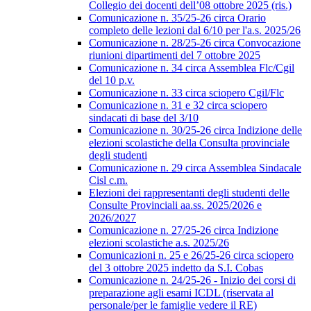
Collegio dei docenti dell’08 ottobre 2025 (ris.)
Comunicazione n. 35/25-26 circa Orario
completo delle lezioni dal 6/10 per l'a.s. 2025/26
Comunicazione n. 28/25-26 circa Convocazione
riunioni dipartimenti del 7 ottobre 2025
Comunicazione n. 34 circa Assemblea Flc/Cgil
del 10 p.v.
Comunicazione n. 33 circa sciopero Cgil/Flc
Comunicazione n. 31 e 32 circa sciopero
sindacati di base del 3/10
Comunicazione n. 30/25-26 circa Indizione delle
elezioni scolastiche della Consulta provinciale
degli studenti
Comunicazione n. 29 circa Assemblea Sindacale
Cisl c.m.
Elezioni dei rappresentanti degli studenti delle
Consulte Provinciali aa.ss. 2025/2026 e
2026/2027
Comunicazione n. 27/25-26 circa Indizione
elezioni scolastiche a.s. 2025/26
Comunicazioni n. 25 e 26/25-26 circa sciopero
del 3 ottobre 2025 indetto da S.I. Cobas
Comunicazione n. 24/25-26 - Inizio dei corsi di
preparazione agli esami ICDL (riservata al
personale/per le famiglie vedere il RE)