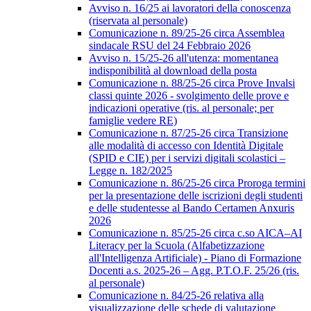
Avviso n. 16/25 ai lavoratori della conoscenza
(riservata al personale)
Comunicazione n. 89/25-26 circa Assemblea
sindacale RSU del 24 Febbraio 2026
Avviso n. 15/25-26 all'utenza: momentanea
indisponibilità al download della posta
Comunicazione n. 88/25-26 circa Prove Invalsi
classi quinte 2026 - svolgimento delle prove e
indicazioni operative (ris. al personale; per
famiglie vedere RE)
Comunicazione n. 87/25-26 circa Transizione
alle modalità di accesso con Identità Digitale
(SPID e CIE) per i servizi digitali scolastici –
Legge n. 182/2025
Comunicazione n. 86/25-26 circa Proroga termini
per la presentazione delle iscrizioni degli studenti
e delle studentesse al Bando Certamen Anxuris
2026
Comunicazione n. 85/25-26 circa c.so AICA–AI
Literacy per la Scuola (Alfabetizzazione
all'Intelligenza Artificiale) - Piano di Formazione
Docenti a.s. 2025-26 – Agg. P.T.O.F. 25/26 (ris.
al personale)
Comunicazione n. 84/25-26 relativa alla
visualizzazione delle schede di valutazione