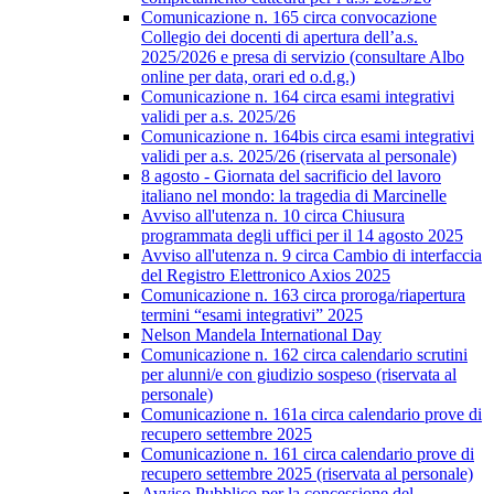
Comunicazione n. 165 circa convocazione
Collegio dei docenti di apertura dell’a.s.
2025/2026 e presa di servizio (consultare Albo
online per data, orari ed o.d.g.)
Comunicazione n. 164 circa esami integrativi
validi per a.s. 2025/26
Comunicazione n. 164bis circa esami integrativi
validi per a.s. 2025/26 (riservata al personale)
8 agosto - Giornata del sacrificio del lavoro
italiano nel mondo: la tragedia di Marcinelle
Avviso all'utenza n. 10 circa Chiusura
programmata degli uffici per il 14 agosto 2025
Avviso all'utenza n. 9 circa Cambio di interfaccia
del Registro Elettronico Axios 2025
Comunicazione n. 163 circa proroga/riapertura
termini “esami integrativi” 2025
Nelson Mandela International Day
Comunicazione n. 162 circa calendario scrutini
per alunni/e con giudizio sospeso (riservata al
personale)
Comunicazione n. 161a circa calendario prove di
recupero settembre 2025
Comunicazione n. 161 circa calendario prove di
recupero settembre 2025 (riservata al personale)
Avviso Pubblico per la concessione del