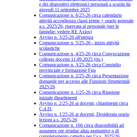
e dei dispositivi elettronici personali a scuola da
giovedì 11 settembre 2025
Comunicazione n. 6/25-26 circa calendario
attività accoglienza classi prime + orario generale
a.s. 2025/26, riservata al personale (per le
famiglie: vedere RE Axios)
Avviso n. 3/25-26 all'utenza
Comunicazione n. 5/25-26 - inizio attività
scolastiche
Comunicazione n. 4/25-26 circa Convocazione
collegio docenti 11.09.2025 (ris.)
Comunicazione n. 3/25-26 circa Consiglio
provinciale e formazione Fgu
Comunicazione n. 2/25-26 circa Presentazione
domande per accesso alle Funzioni Strumentali
2025/26
Comunicazione n. 1/25-26 circa Riunione
iniziale dipartimenti
Avviso n. 2/25-26 ai docenti, chiarimenti circa
C.d.D.
Avviso n. 1/25-26 ai docenti, Desiderata orario
lezioni a.s. 2025-26
Comunicazione n. 166 circa disponibilità ad
assumere ore residue alias aggiuntive o di
completamento cattedra per l’a.s. 2025/26