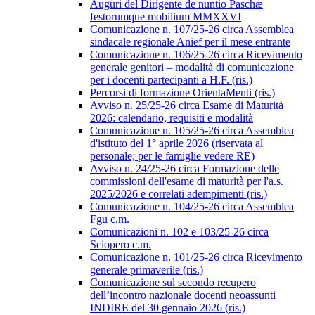
Auguri del Dirigente de nuntio Paschæ
festorumque mobilium MMXXVI
Comunicazione n. 107/25-26 circa Assemblea
sindacale regionale Anief per il mese entrante
Comunicazione n. 106/25-26 circa Ricevimento
generale genitori – modalità di comunicazione
per i docenti partecipanti a H.F. (ris.)
Percorsi di formazione OrientaMenti (ris.)
Avviso n. 25/25-26 circa Esame di Maturità
2026: calendario, requisiti e modalità
Comunicazione n. 105/25-26 circa Assemblea
d'istituto del 1° aprile 2026 (riservata al
personale; per le famiglie vedere RE)
Avviso n. 24/25-26 circa Formazione delle
commissioni dell'esame di maturità per l'a.s.
2025/2026 e correlati adempimenti (ris.)
Comunicazione n. 104/25-26 circa Assemblea
Fgu c.m.
Comunicazioni n. 102 e 103/25-26 circa
Sciopero c.m.
Comunicazione n. 101/25-26 circa Ricevimento
generale primaverile (ris.)
Comunicazione sul secondo recupero
dell’incontro nazionale docenti neoassunti
INDIRE del 30 gennaio 2026 (ris.)