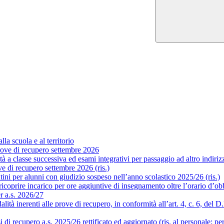
la scuola e al territorio
ove di recupero settembre 2026
a classe successiva ed esami integrativi per passaggio ad altro indirizzo
 di recupero settembre 2026 (ris.)
ni per alunni con giudizio sospeso nell’anno scolastico 2025/26 (ris.)
coprire incarico per ore aggiuntive di insegnamento oltre l’orario d’obb
er a.s. 2026/27
 inerenti alle prove di recupero, in conformità all’art. 4, c. 6, del D.P.
i recupero a.s. 2025/26 rettificato ed aggiornato (ris. al personale; pe