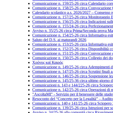
Comunicazione n. 159/25-26 circa Calendario corsi 
Comunicazione n. 158/25-26 circa Convocazione Col
Calendario scolastico a.s. 2026/2027 – Consenso re
Comunicazione n. 157/25-26 circa Monitoraggio EL
Comunicazione n. 156/25-26 circa Indicazioni sulle 
Comunicazione n. 155/24-26 circa Perfezionamento i
Avviso n. 35/25-26 circa Prima/Seconda prova Matu
Comunicazione n. 154/25-26 circa Informativa esiti s
Saluto del D.S. ai maturandi 2026
Comunicazione n. 153/25-26 circa Informativa esiti 
Comunicazione n. 152/25-26 circa Disponibilità cor
Comunicazione n. 151/25-26 circa Convocazione del 
Comunicazione n. 150/25-26 circa Collegio dei do
Χρόνος καὶ Καιρός
Comunicazione n. 149/25-26 circa Adempimenti di ca
Comunicazione n. 147/25-26 circa Scrutini finali a
Comunicazione n. 146/25-26 circa Sospensione lezio
Comunicazione n. 145/25-36 circa ultimo giorno di
Comunicazioni n. 143 e 144/225-26 circa Scioper
Comunicazione n. 142/25-26 circa Operazioni di 
"AscoltaMI" - Servizio per il benessere delle student
Resoconto del “Concerto per la Legalità” – Audit
Comunicazioni n. 140 e 141/25-26 circa Scioper
Comunicazione n. 139/25-26 circa Istruzioni per scr
Avviso n. 34/25-26 alla comunità circa Ricevimen