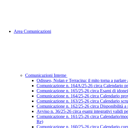
Area Comunicazioni
Comunicazioni Interne
Odisseo, Nolan e Terracina: il mito torna a parlare al
Comunicazione n. 164A/25-26 circa Calendario pr
Comunicazione n. 165/25-26 circa Esami di idoneità 
Comunicazione n. 164/25-26 circa Calendario prove
Comunicazione n. 163/25-26 circa Calendario scruti
Comunicazione n. 162/25-26 circa Disponibilità a ri
Avviso n. 36/25-26 circa esami integrativi validi p
Comunicazione n. 161/25-26 circa Calendario/modalità
Re)
Comunicazione n. 160/25-26 circa Calendario corsi d