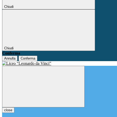
Chiudi
Chiudi
Conferma
Annulla
Conferma
close