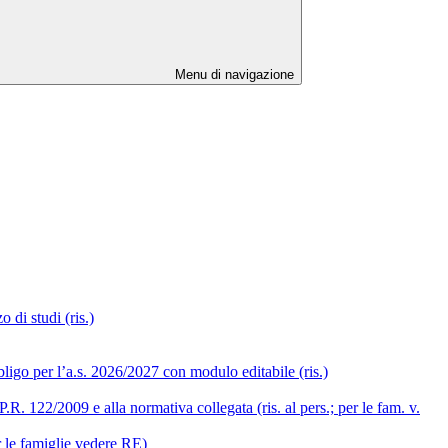
Menu di navigazione
 di studi (ris.)
ligo per l’a.s. 2026/2027 con modulo editabile (ris.)
R. 122/2009 e alla normativa collegata (ris. al pers.; per le fam. v.
r le famiglie vedere RE)