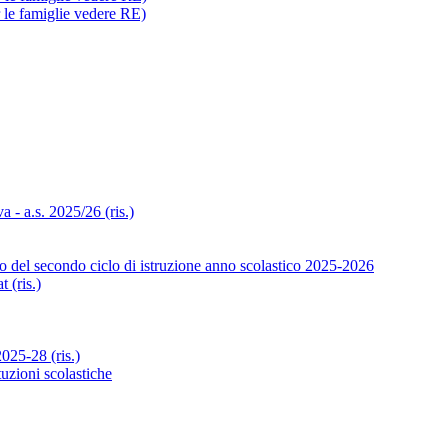
r le famiglie vedere RE)
- a.s. 2025/26 (ris.)
o del secondo ciclo di istruzione anno scolastico 2025-2026
 (ris.)
25-28 (ris.)
tuzioni scolastiche