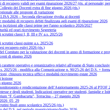
di recupero validi per esami riparazione 2026/27 (ris. al personale; pe
legio dei Docenti extra di fine giugno 2026 (ris.)
gionale alle proposte di variazione
ISA 2026 – Seconda rilevazione rivolta ai docenti
modalità di recupero debiti finalizzata agli esami di riparazione 2026
scrizioni alle classi prime per l'anno scolastico 2026/2027
rità ed orari ricevimento Segreteria
crutini classi I, II, III e IV a.s. 2025/26
scrutini classi quinte a.s. 2025/26
si recupero estivi 2026 (ris.)
Comitato per la valutazione dei docenti in anno di formazione e prova 
centi di giugno 2026
rattere operativo e organizzativo relativi all'esame di Stato conclusiv
.s. 2025/26 - modifica alla Comunicazione n. 90/25-26 del D.S. + format
ni, chiusura tecnica uffici e modalità ricevimento estate 2026
 lezione
o giugno 2026
monitoraggio e rendicontazione dell’Aggiornamento 2025-26 al PTOF 20
esse e degli studenti. Indicazioni operative per studenti, famiglie e Isti
orium “F. Gambacurta”, Terracina – 27 maggio 2026
o 2026_05_29
utini finali anno scolastico 2025/26 (ris.)
to del D.S. nel periodo maggio/giugno/luglio 2026