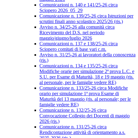
Comunicazioni n. 140 e 141/25-26 circa
Sciopero 2026_05_29
Comunicazione n. 139/25-26 circa Istruzioni per
scrutini finali anno scolastico 2025/26 (ris.)
Avviso n. 34/25-26 alla comunità circa
Ricevimento del D.S. nel periodo
maggio/giugno/luglio 2026
Comunicazioni n. 137 e 138/25-26 circa
Sciopero comitati di base vari c.m.
Avviso n. 31/25-26 ai lavoratori della conoscenza
(ris.)
Comunicazioni n. 134 e 135/25-26 circa
Modifiche orarie per simulazione 2ª prova L.C. e
S.U. per Esame di Maturità, 18 e 19 maggio (ris.
al personale, per le famiglie vedere RE)
Comunicazione n. 133/25-26 circa Modifiche
orario per simulazione 1ª prova Esame di
Maturità del 13 maggio (ris. al personale; per le
famiglie vedere RE)
Comunicazione n. 132/25-26 circa
Convocazione Collegio dei Docenti di maggio
2026 (ris.)
Comunicazione n. 131/25-26 circa
Rendicontazione attività di orientamento a.s.
2025-2026 (ris.)