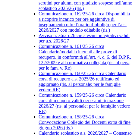
scrutini per alunni con giudizio sospeso nell’anno
scolastico 2025/26 (ris.)
Comunicazione n. 162/25-26 circa Disponibilità
a ricoprire incarico per ore aggiuntive di
insegnamento oltre l’orario d’obbligo per l’a.s.
2026/2027 con modulo editabile (ris.)
Avviso n. 36/25-26 circa esami integrativi validi
per a.s. 2026/27
Comunicazione n. 161/25-26 circa
Calendario/modalità inerenti alle prove di
recupero, in conformità all’art. 4, c. 6, del D.P.R.
122/2009 e alla normativa collegata (ris. al pers.;
per le fam. v. Re)
Comunicazione n. 160/25-26 circa Calendario
corsi di recupero a.s. 2025/26 rettificato ed
aggiornato (ris. al personale; per le famiglie
vedere RE)
Comunicazione n. 159/25-26 circa Calendario
corsi di recupero validi per esami riparazione
2026/27 (ris. al personale; per le famiglie vedere
RE)
Comunicazione n. 158/25-26 circa
Convocazione Collegio dei Docenti extra di fine
giugno 2026 (ris.)
Calendario scolastico a.s. 2026/2027 – Consenso