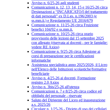
Avviso n. 6/25-26 agli studenti
Comunicazioni n. 12, 13, 14, 15 e 16/25-26 circa
Designazioni a “INCARICATO/I del trattamento
di dati personali” ex D.Lgs. n.196/2003 (e
ss.mm.ii.) e Regolamento UE 2016/679
Comunicazione n. 11/25-26 circa Fruizione
benefici 104/92 e ss.mm.ii.
Comunicazione n. 10/25-26 circa orario
provvisorio delle lezioni dal 15 settembre 2025
con allegato (riservata ai docenti - per le famiglie:
vedere RE Axios)
Comunicazione n. 9/25-26 circa Adesione ai
corsi di preparazione per le certificazioni
informatiche
Assistenza specialistica anno 2025/2026, il Liceo
nell'Elenco delle Istituzioni scolastiche/formative
beneficiarie
Avviso n. 4/25-26 ai docenti, Formazione
registro 2.0 Axios
Avviso n. 3bis/25-26 all'utenza
Comunicazioni n. 7 e 8/25-26 circa codice ed
obblighi del personale - riservate
Saluto del Dirigente del Liceo ed inaugurazione
a.s. 2025/26
Circolare n. 1/25-26 - Divieto di uso dei cellulari