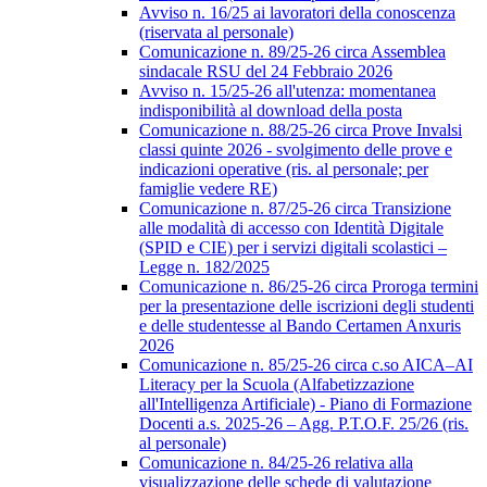
Avviso n. 16/25 ai lavoratori della conoscenza
(riservata al personale)
Comunicazione n. 89/25-26 circa Assemblea
sindacale RSU del 24 Febbraio 2026
Avviso n. 15/25-26 all'utenza: momentanea
indisponibilità al download della posta
Comunicazione n. 88/25-26 circa Prove Invalsi
classi quinte 2026 - svolgimento delle prove e
indicazioni operative (ris. al personale; per
famiglie vedere RE)
Comunicazione n. 87/25-26 circa Transizione
alle modalità di accesso con Identità Digitale
(SPID e CIE) per i servizi digitali scolastici –
Legge n. 182/2025
Comunicazione n. 86/25-26 circa Proroga termini
per la presentazione delle iscrizioni degli studenti
e delle studentesse al Bando Certamen Anxuris
2026
Comunicazione n. 85/25-26 circa c.so AICA–AI
Literacy per la Scuola (Alfabetizzazione
all'Intelligenza Artificiale) - Piano di Formazione
Docenti a.s. 2025-26 – Agg. P.T.O.F. 25/26 (ris.
al personale)
Comunicazione n. 84/25-26 relativa alla
visualizzazione delle schede di valutazione