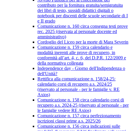
contributo per la fornitura gratuita/semigratuita
dei libri di testo, sussidi didattici digitali o
notebook per discenti delle scuole secondarie di I
e II grado
Comunicazione n. 160 circa consegna testi prove
rec. 2025 (riservata al personale docente ed
amministrativo)
Cordoglio del Liceo per la morte di Mara Severin
Comunicazione n. 159 circa calendario e
modalità inerenti alle prove di recupero, in
conformità all’art. 4, c. 6, del D.P.R. 122/2009 e
della normativa collegata
Independence day - Giorno dell'Indipendenza o
dell'Unità?
Rettifica alla comunicazione n. 158/24-25:
calendario corsi di recupero a.s. 2024/25
(riservato al personale - per le famiglie v. RE
Axios)
Comunicazione n. 158 circa calendario corsi di
recupero a.s. 2024-25 (riservato al personale - per
le famiglie vedere RE Axios)
Comunicazione n. 157 circa perfezionamento
iscrizioni classi prime a.s. 2025/26
Comunicazione n. 156 circa indicazioni sulle