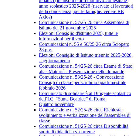
didattici (incluso metodo induttivo-contestuale)
anno scolastico 2025-2026 (riservato ai lavoratori
della conoscenza; per le famiglie: vedere RE
Axios)
Comunicazione n. 57/25-26 circa Assemblea di
istituto del 21 novembre 2025
Elezioni Consiglio d'istituto 2025, tutte le
informazioni per il voto
Comunicazioni n. 55 e 56/25-26 circa Sciopero
28 p.v.
Elezioni Consiglio di Istituto triennio 2025-2028
- aggiornamento
Comunicazione n. 54/25-26 circa Esame di Stato
alias Maturità - Presentazione delle domande
Comunicazione n. 53/25-26 - Convocazione
Consigli di classe per scrutinio quadrimestrale
febbraio 2026
Comunicato di solidarietà al Dirigente scolastico
dell’I.C. “Santa Beatrice” di Roma
Quattro novembre
Comunicazione n. 52/25-26 circa Richiesta,
svolgimento e verbalizzazione dell’assemblea di
classe
Comunicazione n. 51/25-26 circa Disponibilità
sportelli didattici a.s. corrente