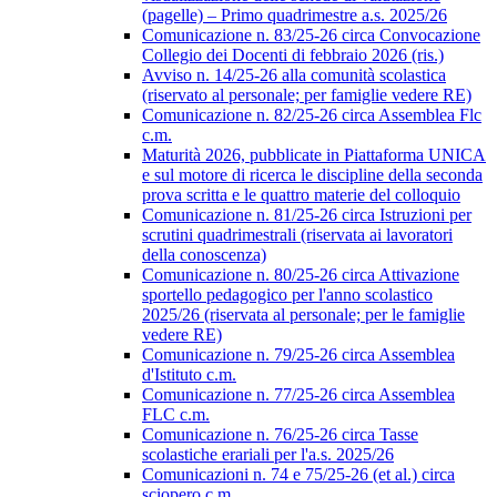
(pagelle) – Primo quadrimestre a.s. 2025/26
Comunicazione n. 83/25-26 circa Convocazione
Collegio dei Docenti di febbraio 2026 (ris.)
Avviso n. 14/25-26 alla comunità scolastica
(riservato al personale; per famiglie vedere RE)
Comunicazione n. 82/25-26 circa Assemblea Flc
c.m.
Maturità 2026, pubblicate in Piattaforma UNICA
e sul motore di ricerca le discipline della seconda
prova scritta e le quattro materie del colloquio
Comunicazione n. 81/25-26 circa Istruzioni per
scrutini quadrimestrali (riservata ai lavoratori
della conoscenza)
Comunicazione n. 80/25-26 circa Attivazione
sportello pedagogico per l'anno scolastico
2025/26 (riservata al personale; per le famiglie
vedere RE)
Comunicazione n. 79/25-26 circa Assemblea
d'Istituto c.m.
Comunicazione n. 77/25-26 circa Assemblea
FLC c.m.
Comunicazione n. 76/25-26 circa Tasse
scolastiche erariali per l'a.s. 2025/26
Comunicazioni n. 74 e 75/25-26 (et al.) circa
sciopero c.m.