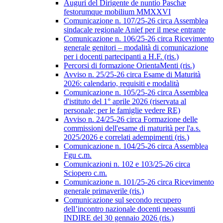
Auguri del Dirigente de nuntio Paschæ
festorumque mobilium MMXXVI
Comunicazione n. 107/25-26 circa Assemblea
sindacale regionale Anief per il mese entrante
Comunicazione n. 106/25-26 circa Ricevimento
generale genitori – modalità di comunicazione
per i docenti partecipanti a H.F. (ris.)
Percorsi di formazione OrientaMenti (ris.)
Avviso n. 25/25-26 circa Esame di Maturità
2026: calendario, requisiti e modalità
Comunicazione n. 105/25-26 circa Assemblea
d'istituto del 1° aprile 2026 (riservata al
personale; per le famiglie vedere RE)
Avviso n. 24/25-26 circa Formazione delle
commissioni dell'esame di maturità per l'a.s.
2025/2026 e correlati adempimenti (ris.)
Comunicazione n. 104/25-26 circa Assemblea
Fgu c.m.
Comunicazioni n. 102 e 103/25-26 circa
Sciopero c.m.
Comunicazione n. 101/25-26 circa Ricevimento
generale primaverile (ris.)
Comunicazione sul secondo recupero
dell’incontro nazionale docenti neoassunti
INDIRE del 30 gennaio 2026 (ris.)