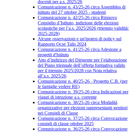
docenti per a.s. 2025/26
Comunicazione n. 43/25-26 circa Assemblea di
istituto del 27 ottobre 2025 - studenti
Comunicazione n. 42/25-26 circa Rinnovo
Consiglio d’Istituto, indizione delle elezioni
scolastiche per l’a.s. 2025/2026 (triennio validità:
2025-2028)
Alcune osservazioni e un'ipotesi di policy sul
Rapporto Ocse Talis 2024
Comunicazione n. 41/25-26 circa Adesione a
progetti d'Istituto
Atto d’indirizzo del Dirigente per l’elaborazione
del Piano triennale dell’offerta formativa valido
per il triennio 2025/2028 con Nota relativa
all’a.s. 2025/26
Comunicazione n. 40/25-26 - Progetto C.B. (per
le famiglie vedere RE)
Comunicazione n. 39/25-26 circa Indicazioni per
viaggi di istruzione a.s. corrente
Comunicazione n. 38/25-26 circa Modalità
organizzative per elezioni rappresentanti genitori
nei Consigli di Classe
Comunicazione n. 37/25-26 circa Convocazione
consigli di classe ottobre 2025
Comunicazione n. 36/25-26 circa Convocazione