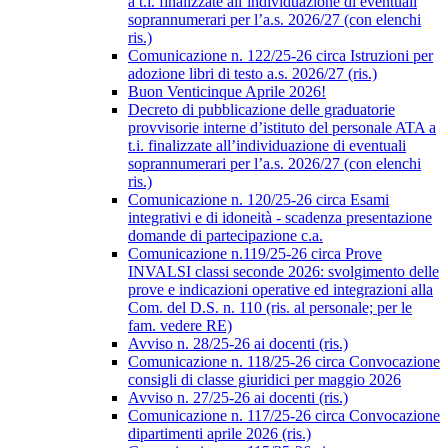
a t.i. finalizzate all’individuazione di eventuali
soprannumerari per l’a.s. 2026/27 (con elenchi
ris.)
Comunicazione n. 122/25-26 circa Istruzioni per
adozione libri di testo a.s. 2026/27 (ris.)
Buon Venticinque Aprile 2026!
Decreto di pubblicazione delle graduatorie
provvisorie interne d’istituto del personale ATA a
t.i. finalizzate all’individuazione di eventuali
soprannumerari per l’a.s. 2026/27 (con elenchi
ris.)
Comunicazione n. 120/25-26 circa Esami
integrativi e di idoneità - scadenza presentazione
domande di partecipazione c.a.
Comunicazione n.119/25-26 circa Prove
INVALSI classi seconde 2026: svolgimento delle
prove e indicazioni operative ed integrazioni alla
Com. del D.S. n. 110 (ris. al personale; per le
fam. vedere RE)
Avviso n. 28/25-26 ai docenti (ris.)
Comunicazione n. 118/25-26 circa Convocazione
consigli di classe giuridici per maggio 2026
Avviso n. 27/25-26 ai docenti (ris.)
Comunicazione n. 117/25-26 circa Convocazione
dipartimenti aprile 2026 (ris.)