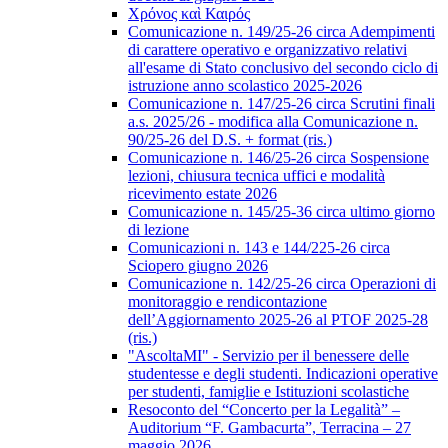
Χρόνος καὶ Καιρός
Comunicazione n. 149/25-26 circa Adempimenti
di carattere operativo e organizzativo relativi
all'esame di Stato conclusivo del secondo ciclo di
istruzione anno scolastico 2025-2026
Comunicazione n. 147/25-26 circa Scrutini finali
a.s. 2025/26 - modifica alla Comunicazione n.
90/25-26 del D.S. + format (ris.)
Comunicazione n. 146/25-26 circa Sospensione
lezioni, chiusura tecnica uffici e modalità
ricevimento estate 2026
Comunicazione n. 145/25-36 circa ultimo giorno
di lezione
Comunicazioni n. 143 e 144/225-26 circa
Sciopero giugno 2026
Comunicazione n. 142/25-26 circa Operazioni di
monitoraggio e rendicontazione
dell’Aggiornamento 2025-26 al PTOF 2025-28
(ris.)
"AscoltaMI" - Servizio per il benessere delle
studentesse e degli studenti. Indicazioni operative
per studenti, famiglie e Istituzioni scolastiche
Resoconto del “Concerto per la Legalità” –
Auditorium “F. Gambacurta”, Terracina – 27
maggio 2026