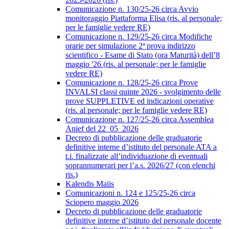
Comunicazione n. 130/25-26 circa Avvio
monitoraggio Piattaforma Elisa (ris. al personale;
per le famiglie vedere RE)
Comunicazione n. 129/25-26 circa Modifiche
orarie per simulazione 2ª prova indirizzo
scientifico - Esame di Stato (ora Maturità) dell’8
maggio '26 (ris. al personale; per le famiglie
vedere RE)
Comunicazione n. 128/25-26 circa Prove
INVALSI classi quinte 2026 - svolgimento delle
prove SUPPLETIVE ed indicazioni operative
(ris. al personale; per le famiglie vedere RE)
Comunicazione n. 127/25-26 circa Assemblea
Anief del 22_05_2026
Decreto di pubblicazione delle graduatorie
definitive interne d’istituto del personale ATA a
t.i. finalizzate all’individuazione di eventuali
soprannumerari per l’a.s. 2026/27 (con elenchi
ris.)
Kalendis Maiis
Comunicazioni n. 124 e 125/25-26 circa
Sciopero maggio 2026
Decreto di pubblicazione delle graduatorie
definitive interne d’istituto del personale docente