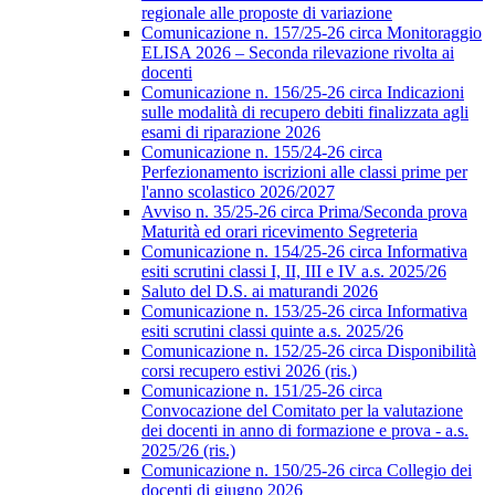
regionale alle proposte di variazione
Comunicazione n. 157/25-26 circa Monitoraggio
ELISA 2026 – Seconda rilevazione rivolta ai
docenti
Comunicazione n. 156/25-26 circa Indicazioni
sulle modalità di recupero debiti finalizzata agli
esami di riparazione 2026
Comunicazione n. 155/24-26 circa
Perfezionamento iscrizioni alle classi prime per
l'anno scolastico 2026/2027
Avviso n. 35/25-26 circa Prima/Seconda prova
Maturità ed orari ricevimento Segreteria
Comunicazione n. 154/25-26 circa Informativa
esiti scrutini classi I, II, III e IV a.s. 2025/26
Saluto del D.S. ai maturandi 2026
Comunicazione n. 153/25-26 circa Informativa
esiti scrutini classi quinte a.s. 2025/26
Comunicazione n. 152/25-26 circa Disponibilità
corsi recupero estivi 2026 (ris.)
Comunicazione n. 151/25-26 circa
Convocazione del Comitato per la valutazione
dei docenti in anno di formazione e prova - a.s.
2025/26 (ris.)
Comunicazione n. 150/25-26 circa Collegio dei
docenti di giugno 2026