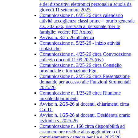
e dei dispositivi elettronici personali a scuola da
giovedì 11 settembre 2025
Comunicazione n. 6/25-26 circa calendario
attività accoglienza classi prime + orario generale
a.s. 2025/26, riservata al personale (per le
famiglie: vedere RE Axios)
Avviso n. 3/25-26 all'utenza
Comunicazione n. 5/25-26 - inizio attività
scolastiche
Comunicazione n. 4/25-26 circa Convocazione
collegio docenti 11.09.2025 (ris.)
Comunicazione n. 3/25-26 circa Consiglio
provinciale e formazione Fgu
Comunicazione n. 2/25-26 circa Presentazione
domande per accesso alle Funzioni Strumentali
2025/26
Comunicazione n. 1/25-26 circa Riunione
iniziale dipartimenti
Avviso n. 2/25-26 ai docenti, chiarimenti circa
C.d.D.
Avviso n. 1/25-26 ai docenti, Desiderata orario
lezioni a.s. 2025-26
Comunicazione n. 166 circa disponibilità ad
assumere ore residue alias aggiuntive o di
completamento cattedra per l’a.s. 2025/26