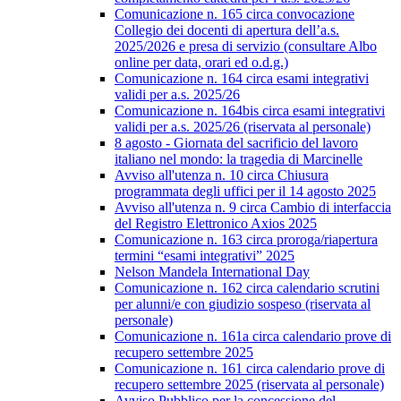
Comunicazione n. 165 circa convocazione
Collegio dei docenti di apertura dell’a.s.
2025/2026 e presa di servizio (consultare Albo
online per data, orari ed o.d.g.)
Comunicazione n. 164 circa esami integrativi
validi per a.s. 2025/26
Comunicazione n. 164bis circa esami integrativi
validi per a.s. 2025/26 (riservata al personale)
8 agosto - Giornata del sacrificio del lavoro
italiano nel mondo: la tragedia di Marcinelle
Avviso all'utenza n. 10 circa Chiusura
programmata degli uffici per il 14 agosto 2025
Avviso all'utenza n. 9 circa Cambio di interfaccia
del Registro Elettronico Axios 2025
Comunicazione n. 163 circa proroga/riapertura
termini “esami integrativi” 2025
Nelson Mandela International Day
Comunicazione n. 162 circa calendario scrutini
per alunni/e con giudizio sospeso (riservata al
personale)
Comunicazione n. 161a circa calendario prove di
recupero settembre 2025
Comunicazione n. 161 circa calendario prove di
recupero settembre 2025 (riservata al personale)
Avviso Pubblico per la concessione del