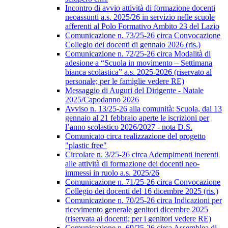
Incontro di avvio attività di formazione docenti
neoassunti a.s. 2025/26 in servizio nelle scuole
afferenti al Polo Formativo Ambito 23 del Lazio
Comunicazione n. 73/25-26 circa Convocazione
Collegio dei docenti di gennaio 2026 (ris.)
Comunicazione n. 72/25-26 circa Modalità di
adesione a “Scuola in movimento – Settimana
bianca scolastica” a.s. 2025-2026 (riservato al
personale; per le famiglie vedere RE)
Messaggio di Auguri del Dirigente - Natale
2025/Capodanno 2026
Avviso n. 13/25-26 alla comunità: Scuola, dal 13
gennaio al 21 febbraio aperte le iscrizioni per
l’anno scolastico 2026/2027 - nota D.S.
Comunicato circa realizzazione del progetto
"plastic free"
Circolare n. 3/25-26 circa Adempimenti inerenti
alle attività di formazione dei docenti neo-
immessi in ruolo a.s. 2025/26
Comunicazione n. 71/25-26 circa Convocazione
Collegio dei docenti del 16 dicembre 2025 (ris.)
Comunicazione n. 70/25-26 circa Indicazioni per
ricevimento generale genitori dicembre 2025
(riservata ai docenti; per i genitori vedere RE)
Comunicazione n. 69/25-26 circa Assemblea di