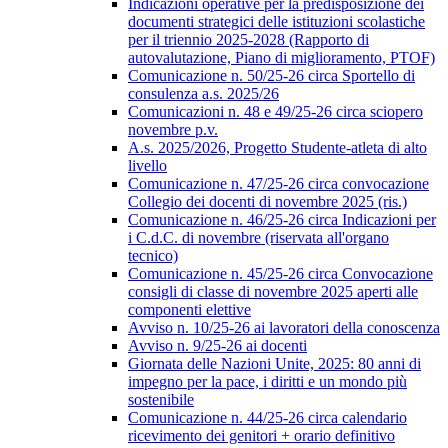
Indicazioni operative per la predisposizione dei
documenti strategici delle istituzioni scolastiche
per il triennio 2025-2028 (Rapporto di
autovalutazione, Piano di miglioramento, PTOF)
Comunicazione n. 50/25-26 circa Sportello di
consulenza a.s. 2025/26
Comunicazioni n. 48 e 49/25-26 circa sciopero
novembre p.v.
A.s. 2025/2026, Progetto Studente-atleta di alto
livello
Comunicazione n. 47/25-26 circa convocazione
Collegio dei docenti di novembre 2025 (ris.)
Comunicazione n. 46/25-26 circa Indicazioni per
i C.d.C. di novembre (riservata all'organo
tecnico)
Comunicazione n. 45/25-26 circa Convocazione
consigli di classe di novembre 2025 aperti alle
componenti elettive
Avviso n. 10/25-26 ai lavoratori della conoscenza
Avviso n. 9/25-26 ai docenti
Giornata delle Nazioni Unite, 2025: 80 anni di
impegno per la pace, i diritti e un mondo più
sostenibile
Comunicazione n. 44/25-26 circa calendario
ricevimento dei genitori + orario definitivo