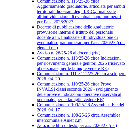
Comunicazione n. 115/25-26 circa
Aggiornamento graduatorie, articolata per ambiti
territoriali diocesani degli I.R.C., finalizzate
all’individuazione di eventuali soprannumerari
per l’a.s. 2026/2027
Decreto di pubblicazione delle graduatorie
provvisorie interne d’istituto del personale
docente a t.i. finalizzate all’individuazione di
eventuali soprannumerari per l’a.s. 2026/27 (con
elenchi ris.)
Avviso n. 26/25-26 ai docenti (ris.)
Comunicazione n. 113/25-26 circa Indicazioni
per ricevimento generale genitori 2026 (riservato
al personale; per le famiglie vedere RE)
Comunicazioni n. 111 e 112/25-26 circa sciopero
2026_04_20
Comunicazione n. 110/25-26 circa Prove
INVALSI classi seconde 2026 - svolgimento
delle prove e indicazioni operative (riservata al
personale; per le famiglie vedere RE)
Comunicazione n. 109/25-26 Assemblea Flc del
2026_04_17
Comunicazione n. 108/25-26 circa Assemblea
intercomunale Anief c.m.
Adozione libri di testo per a.s. 2026/27 (ris.)