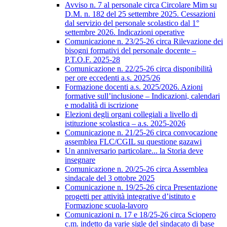
Avviso n. 7 al personale circa Circolare Mim su
D.M. n. 182 del 25 settembre 2025. Cessazioni
dal servizio del personale scolastico dal 1°
settembre 2026. Indicazioni operative
Comunicazione n. 23/25-26 circa Rilevazione dei
bisogni formativi del personale docente –
P.T.O.F. 2025-28
Comunicazione n. 22/25-26 circa disponibilità
per ore eccedenti a.s. 2025/26
Formazione docenti a.s. 2025/2026. Azioni
formative sull’inclusione – Indicazioni, calendari
e modalità di iscrizione
Elezioni degli organi collegiali a livello di
istituzione scolastica – a.s. 2025-2026
Comunicazione n. 21/25-26 circa convocazione
assemblea FLC/CGIL su questione gazawi
Un anniversario particolare... la Storia deve
insegnare
Comunicazione n. 20/25-26 circa Assemblea
sindacale del 3 ottobre 2025
Comunicazione n. 19/25-26 circa Presentazione
progetti per attività integrative d’istituto e
Formazione scuola-lavoro
Comunicazioni n. 17 e 18/25-26 circa Sciopero
c.m. indetto da varie sigle del sindacato di base