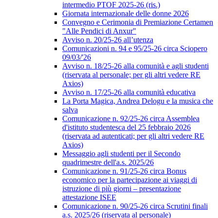
intermedio PTOF 2025-26 (ris.)
Giornata internazionale delle donne 2026
Convegno e Cerimonia di Premiazione Certamen
"Alle Pendici di Anxur"
Avviso n. 20/25-26 all’utenza
Comunicazioni n. 94 e 95/25-26 circa Sciopero
09/03/'26
Avviso n. 18/25-26 alla comunità e agli studenti
(riservata al personale; per gli altri vedere RE
Axios)
Avviso n. 17/25-26 alla comunità educativa
La Porta Magica, Andrea Delogu e la musica che
salva
Comunicazione n. 92/25-26 circa Assemblea
d'istituto studentesca del 25 febbraio 2026
(riservata ad autenticati; per gli altri vedere RE
Axios)
Messaggio agli studenti per il Secondo
quadrimestre dell'a.s. 2025/26
Comunicazione n. 91/25-26 circa Bonus
economico per la partecipazione ai viaggi di
istruzione di più giorni – presentazione
attestazione ISEE
Comunicazione n. 90/25-26 circa Scrutini finali
a.s. 2025/26 (riservata al personale)