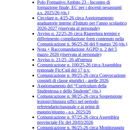
Polo Formativo Ambito 23 - Incontro di
formazione finale, EC per i docenti neoassunti
a.s. 2025/26 (ris.)
Circolare n. 4/25-26 circa Aggiornamento
graduatorie interne d'Istituto per l’anno scolastico
2026-2027 (riservata al personale)
Avviso n. 22/25-26 circa Riapertura termini e
differimento compilazione form contenuto nella
Comunicazione n. 96/25-26 del 9 marzo '26 (ris.)
Nota + Raccomandazione AGPD n. 2 del 5
marzo 2026 (riservata al personale)
Avviso n. 21/25 -26 all'utenza
Comunicazione n. 100/25-26 circa Assemblea
regionale Flc/Cgil del 17 p.v.
Comunicazione n. 99/25-26 circa Convocazione
consigli di classe giuridici - aprile 2026
Aggiornamento del “Curriculum della
Studentessa e dello Studente” (ris.)
Comunicazione n. 98/25-26 circa Sospensione
lezioni/chiusura uffici nel periodo
referendario/pasquale e ai primi di
maggio/giugno - a.s. 2025/26
Comunicazione n. 97/25-26 circa Assemblea
provinciale Flc del 20/03/2026
Comunicazione n. 96/25-26 circa Monitoraggio