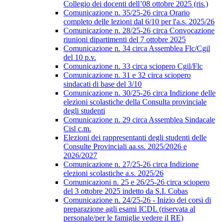
Collegio dei docenti dell’08 ottobre 2025 (ris.)
Comunicazione n. 35/25-26 circa Orario
completo delle lezioni dal 6/10 per l'a.s. 2025/26
Comunicazione n. 28/25-26 circa Convocazione
riunioni dipartimenti del 7 ottobre 2025
Comunicazione n. 34 circa Assemblea Flc/Cgil
del 10 p.v.
Comunicazione n. 33 circa sciopero Cgil/Flc
Comunicazione n. 31 e 32 circa sciopero
sindacati di base del 3/10
Comunicazione n. 30/25-26 circa Indizione delle
elezioni scolastiche della Consulta provinciale
degli studenti
Comunicazione n. 29 circa Assemblea Sindacale
Cisl c.m.
Elezioni dei rappresentanti degli studenti delle
Consulte Provinciali aa.ss. 2025/2026 e
2026/2027
Comunicazione n. 27/25-26 circa Indizione
elezioni scolastiche a.s. 2025/26
Comunicazioni n. 25 e 26/25-26 circa sciopero
del 3 ottobre 2025 indetto da S.I. Cobas
Comunicazione n. 24/25-26 - Inizio dei corsi di
preparazione agli esami ICDL (riservata al
personale/per le famiglie vedere il RE)