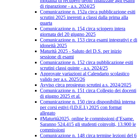
modalità di recupero debiti finalizzate agli esami
di riparazione - a.s. 2024/25
Comunicazione n. 152a circa pubblicazione esiti
scrutini 2025 inerenti a classi dalla prima alla
quarta
Comunicazione n. 154 circa sciopero intera
giornata del 20 giugno 2025
Comunicazione n. 153 circa esami integrativi e di
idoneità 2025
Maturità 2025 - Saluto del D.S. per inizio
sessione di esami
Comunicazione n. 152 circa pubblicazione esiti
scrutini classi quinte - a.s. 2024/25
Approvate variazioni al Calendario scolastico
valido per a.s. 2025/26
Avviso circa prosieguo scrutini a.s. 2024/2025
Comunicazione n. 151 circa Collegio dei docenti
di giugno 2025 et al.
Comunicazione n. 150 circa disponibilità interna
per corsi estivi (I.D.E.I.) 2025 con format
allegato
#Maturità2025, online le commissioni d’Esame.
Saranno 524.415 gli studenti coinvolti, 13.900 le
commissioni
Comunicazione n. 148 circa termine lezioni del 6