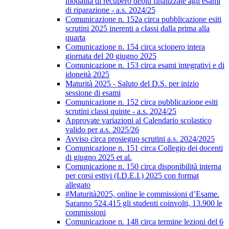
modalità di recupero debiti finalizzate agli esami
di riparazione - a.s. 2024/25
Comunicazione n. 152a circa pubblicazione esiti
scrutini 2025 inerenti a classi dalla prima alla
quarta
Comunicazione n. 154 circa sciopero intera
giornata del 20 giugno 2025
Comunicazione n. 153 circa esami integrativi e di
idoneità 2025
Maturità 2025 - Saluto del D.S. per inizio
sessione di esami
Comunicazione n. 152 circa pubblicazione esiti
scrutini classi quinte - a.s. 2024/25
Approvate variazioni al Calendario scolastico
valido per a.s. 2025/26
Avviso circa prosieguo scrutini a.s. 2024/2025
Comunicazione n. 151 circa Collegio dei docenti
di giugno 2025 et al.
Comunicazione n. 150 circa disponibilità interna
per corsi estivi (I.D.E.I.) 2025 con format
allegato
#Maturità2025, online le commissioni d’Esame.
Saranno 524.415 gli studenti coinvolti, 13.900 le
commissioni
Comunicazione n. 148 circa termine lezioni del 6