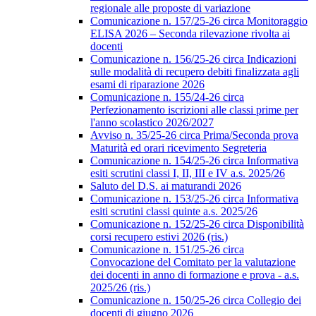
regionale alle proposte di variazione
Comunicazione n. 157/25-26 circa Monitoraggio
ELISA 2026 – Seconda rilevazione rivolta ai
docenti
Comunicazione n. 156/25-26 circa Indicazioni
sulle modalità di recupero debiti finalizzata agli
esami di riparazione 2026
Comunicazione n. 155/24-26 circa
Perfezionamento iscrizioni alle classi prime per
l'anno scolastico 2026/2027
Avviso n. 35/25-26 circa Prima/Seconda prova
Maturità ed orari ricevimento Segreteria
Comunicazione n. 154/25-26 circa Informativa
esiti scrutini classi I, II, III e IV a.s. 2025/26
Saluto del D.S. ai maturandi 2026
Comunicazione n. 153/25-26 circa Informativa
esiti scrutini classi quinte a.s. 2025/26
Comunicazione n. 152/25-26 circa Disponibilità
corsi recupero estivi 2026 (ris.)
Comunicazione n. 151/25-26 circa
Convocazione del Comitato per la valutazione
dei docenti in anno di formazione e prova - a.s.
2025/26 (ris.)
Comunicazione n. 150/25-26 circa Collegio dei
docenti di giugno 2026