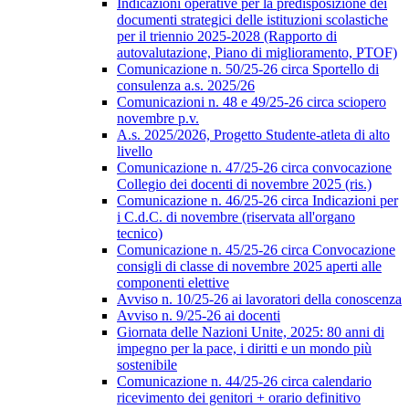
Indicazioni operative per la predisposizione dei
documenti strategici delle istituzioni scolastiche
per il triennio 2025-2028 (Rapporto di
autovalutazione, Piano di miglioramento, PTOF)
Comunicazione n. 50/25-26 circa Sportello di
consulenza a.s. 2025/26
Comunicazioni n. 48 e 49/25-26 circa sciopero
novembre p.v.
A.s. 2025/2026, Progetto Studente-atleta di alto
livello
Comunicazione n. 47/25-26 circa convocazione
Collegio dei docenti di novembre 2025 (ris.)
Comunicazione n. 46/25-26 circa Indicazioni per
i C.d.C. di novembre (riservata all'organo
tecnico)
Comunicazione n. 45/25-26 circa Convocazione
consigli di classe di novembre 2025 aperti alle
componenti elettive
Avviso n. 10/25-26 ai lavoratori della conoscenza
Avviso n. 9/25-26 ai docenti
Giornata delle Nazioni Unite, 2025: 80 anni di
impegno per la pace, i diritti e un mondo più
sostenibile
Comunicazione n. 44/25-26 circa calendario
ricevimento dei genitori + orario definitivo