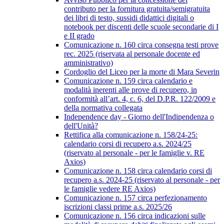
contributo per la fornitura gratuita/semigratuita
dei libri di testo, sussidi didattici digitali o
notebook per discenti delle scuole secondarie di I
e II grado
Comunicazione n. 160 circa consegna testi prove
rec. 2025 (riservata al personale docente ed
amministrativo)
Cordoglio del Liceo per la morte di Mara Severin
Comunicazione n. 159 circa calendario e
modalità inerenti alle prove di recupero, in
conformità all’art. 4, c. 6, del D.P.R. 122/2009 e
della normativa collegata
Independence day - Giorno dell'Indipendenza o
dell'Unità?
Rettifica alla comunicazione n. 158/24-25:
calendario corsi di recupero a.s. 2024/25
(riservato al personale - per le famiglie v. RE
Axios)
Comunicazione n. 158 circa calendario corsi di
recupero a.s. 2024-25 (riservato al personale - per
le famiglie vedere RE Axios)
Comunicazione n. 157 circa perfezionamento
iscrizioni classi prime a.s. 2025/26
Comunicazione n. 156 circa indicazioni sulle