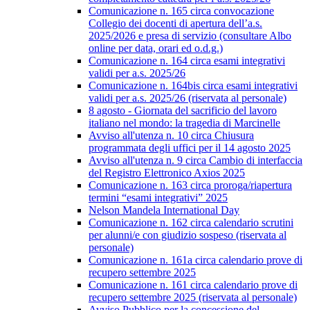
Comunicazione n. 165 circa convocazione
Collegio dei docenti di apertura dell’a.s.
2025/2026 e presa di servizio (consultare Albo
online per data, orari ed o.d.g.)
Comunicazione n. 164 circa esami integrativi
validi per a.s. 2025/26
Comunicazione n. 164bis circa esami integrativi
validi per a.s. 2025/26 (riservata al personale)
8 agosto - Giornata del sacrificio del lavoro
italiano nel mondo: la tragedia di Marcinelle
Avviso all'utenza n. 10 circa Chiusura
programmata degli uffici per il 14 agosto 2025
Avviso all'utenza n. 9 circa Cambio di interfaccia
del Registro Elettronico Axios 2025
Comunicazione n. 163 circa proroga/riapertura
termini “esami integrativi” 2025
Nelson Mandela International Day
Comunicazione n. 162 circa calendario scrutini
per alunni/e con giudizio sospeso (riservata al
personale)
Comunicazione n. 161a circa calendario prove di
recupero settembre 2025
Comunicazione n. 161 circa calendario prove di
recupero settembre 2025 (riservata al personale)
Avviso Pubblico per la concessione del