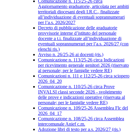
Comunicazione n. 115/25-26 circa
Aggiornamento graduatorie, articolata per ambiti
territoriali diocesani degli I.R.C., finalizzate
all’individuazione di eventuali soprannumerari
per l’a.s. 2026/2027
Decreto di pubblicazione delle graduatorie
provvisorie interne d’istituto del personale
docente a t.i. finalizzate all’individuazione di
eventuali soprannumerari per l’a.s. 2026/27 (con
elenchi ris.)
Avviso n. 26/25-26 ai docenti (ris.)
Comunicazione n. 113/25-26 circa Indicazioni
per ricevimento generale genitori 2026 (riservato
al personale; per le famiglie vedere RE)
Comunicazioni n. 111 e 112/25-26 circa sciopero
2026_04_20
Comunicazione n. 110/25-26 circa Prove
INVALSI classi seconde 2026 - svolgimento
delle prove e indicazioni operative (riservata al
personale; per le famiglie vedere RE)
Comunicazione n. 109/25-26 Assemblea Flc del
2026_04_17
Comunicazione n. 108/25-26 circa Assemblea
intercomunale Anief c.m.
Adozione libri di testo per a.s. 2026/27 (ris.)