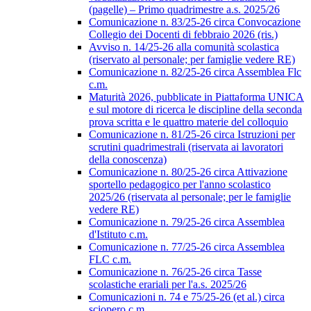
(pagelle) – Primo quadrimestre a.s. 2025/26
Comunicazione n. 83/25-26 circa Convocazione
Collegio dei Docenti di febbraio 2026 (ris.)
Avviso n. 14/25-26 alla comunità scolastica
(riservato al personale; per famiglie vedere RE)
Comunicazione n. 82/25-26 circa Assemblea Flc
c.m.
Maturità 2026, pubblicate in Piattaforma UNICA
e sul motore di ricerca le discipline della seconda
prova scritta e le quattro materie del colloquio
Comunicazione n. 81/25-26 circa Istruzioni per
scrutini quadrimestrali (riservata ai lavoratori
della conoscenza)
Comunicazione n. 80/25-26 circa Attivazione
sportello pedagogico per l'anno scolastico
2025/26 (riservata al personale; per le famiglie
vedere RE)
Comunicazione n. 79/25-26 circa Assemblea
d'Istituto c.m.
Comunicazione n. 77/25-26 circa Assemblea
FLC c.m.
Comunicazione n. 76/25-26 circa Tasse
scolastiche erariali per l'a.s. 2025/26
Comunicazioni n. 74 e 75/25-26 (et al.) circa
sciopero c.m.