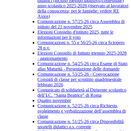
didattici (incluso metodo induttivo-contestuale)
anno scolastico 2025-2026 (riservato ai lavoratori
della conoscenza; per le famiglie: vedere RE
Axios)
Comunicazione n. 57/25-26 circa Assemblea di
istituto del 21 novembre 2025
Elezioni Consiglio d'istituto 2025, tutte le
informazioni per il voto
Comunicazioni n. 55 e 56/25-26 circa Sciopero
28 p.v.
Elezioni Consiglio di Istituto triennio 2025-2028
- aggiornamento
Comunicazione n. 54/25-26 circa Esame di Stato
alias Maturità - Presentazione delle domande
Comunicazione n. 53/25-26 - Convocazione
Consigli di classe per scrutinio quadrimestrale
febbraio 2026
Comunicato di solidarietà al Dirigente scolastico
dell’I.C. “Santa Beatrice” di Roma
Quattro novembre
Comunicazione n. 52/25-26 circa Richiesta,
svolgimento e verbalizzazione dell’assemblea di
classe
Comunicazione n. 51/25-26 circa Disponibilità
sportelli didattici a.s. corrente