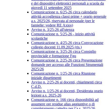
e dei dispositivi elettronici personali a scuola da
giovedì 11 settembre 2025
Comunicazione n. 6/25-26 circa calendario
attività accoglienza classi prime + orario generale
a.s. 2025/26, riservata al personale (per le
famiglie: vedere RE Axios)
Avviso n. 3/25-26 all'utenza
Comunicazione n. 5/25-26 - inizio attività
scolastiche
Comunicazione n. 4/25-26 circa Convocazione
collegio docenti 11.09.2025 (ris.)
Comunicazione n. 3/25-26 circa Consiglio
provinciale e formazione Fgu
Comunicazione n. 2/25-26 circa Presentazione
domande per accesso alle Funzioni Strumentali
2025/26
Comunicazione n. 1/25-26 circa Riunione
iniziale dipartimenti
Avviso n. 2/25-26 ai docenti, chiarimenti circa
C.d.D.
Avviso n. 1/25-26 ai docenti, Desiderata orario
lezioni a.s. 2025-26
Comunicazione n. 166 circa disponibilità ad
assumere ore residue alias aggiuntive o di
completamento cattedra per l’a.s. 2025/26