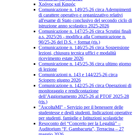
Χρόνος καὶ Καιρός
Comunicazione n. 149/25-26 circa Adempimenti
di carattere operativo e organizzativo relativi
all'esame di Stato conclusivo del secondo ciclo di
istruzione anno scolastico 2025-2026
Comunicazione n. 147/25-26 circa Scrutini finali
a.s. 2025/26 - modifica alla Comunicazione n.
90/25-26 del D.S. + format (ris.)
Comunicazione n. 146/25-26 circa Sospensione
lezioni, chiusura tecnica uffici e modalità
ricevimento estate 2026
Comunicazione n. 145/25-36 circa ultimo giorno
di lezione
Comunicazioni n. 143 e 144/225-26 circa
Sciopero giugno 2026
Comunicazione n. 142/25-26 circa Operazioni di
monitoraggio e rendicontazione
dell’Aggiornamento 2025-26 al PTOF 2025-28
(ris.)
"AscoltaMI" - Servizio per il benessere delle
studentesse e degli studenti. Indicazioni operative
per studenti, famiglie e Istituzioni scolastiche
Resoconto del “Concerto per la Legalità” –
Auditorium “F. Gambacurta”, Terracina – 27
maggio 2026