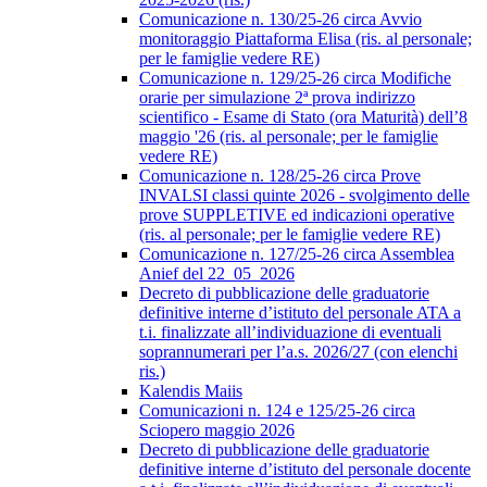
Comunicazione n. 130/25-26 circa Avvio
monitoraggio Piattaforma Elisa (ris. al personale;
per le famiglie vedere RE)
Comunicazione n. 129/25-26 circa Modifiche
orarie per simulazione 2ª prova indirizzo
scientifico - Esame di Stato (ora Maturità) dell’8
maggio '26 (ris. al personale; per le famiglie
vedere RE)
Comunicazione n. 128/25-26 circa Prove
INVALSI classi quinte 2026 - svolgimento delle
prove SUPPLETIVE ed indicazioni operative
(ris. al personale; per le famiglie vedere RE)
Comunicazione n. 127/25-26 circa Assemblea
Anief del 22_05_2026
Decreto di pubblicazione delle graduatorie
definitive interne d’istituto del personale ATA a
t.i. finalizzate all’individuazione di eventuali
soprannumerari per l’a.s. 2026/27 (con elenchi
ris.)
Kalendis Maiis
Comunicazioni n. 124 e 125/25-26 circa
Sciopero maggio 2026
Decreto di pubblicazione delle graduatorie
definitive interne d’istituto del personale docente