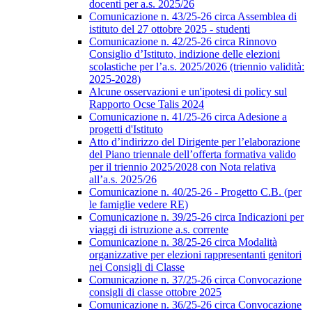
docenti per a.s. 2025/26
Comunicazione n. 43/25-26 circa Assemblea di
istituto del 27 ottobre 2025 - studenti
Comunicazione n. 42/25-26 circa Rinnovo
Consiglio d’Istituto, indizione delle elezioni
scolastiche per l’a.s. 2025/2026 (triennio validità:
2025-2028)
Alcune osservazioni e un'ipotesi di policy sul
Rapporto Ocse Talis 2024
Comunicazione n. 41/25-26 circa Adesione a
progetti d'Istituto
Atto d’indirizzo del Dirigente per l’elaborazione
del Piano triennale dell’offerta formativa valido
per il triennio 2025/2028 con Nota relativa
all’a.s. 2025/26
Comunicazione n. 40/25-26 - Progetto C.B. (per
le famiglie vedere RE)
Comunicazione n. 39/25-26 circa Indicazioni per
viaggi di istruzione a.s. corrente
Comunicazione n. 38/25-26 circa Modalità
organizzative per elezioni rappresentanti genitori
nei Consigli di Classe
Comunicazione n. 37/25-26 circa Convocazione
consigli di classe ottobre 2025
Comunicazione n. 36/25-26 circa Convocazione