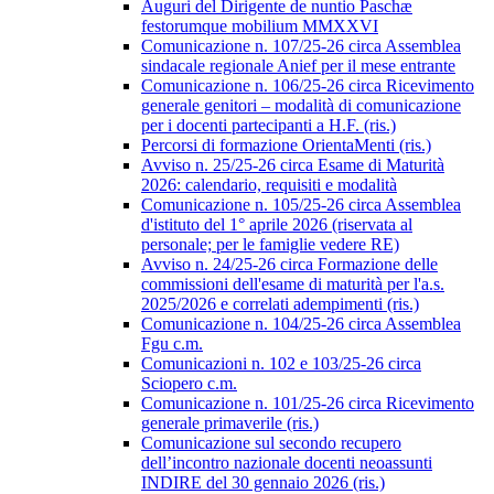
Auguri del Dirigente de nuntio Paschæ
festorumque mobilium MMXXVI
Comunicazione n. 107/25-26 circa Assemblea
sindacale regionale Anief per il mese entrante
Comunicazione n. 106/25-26 circa Ricevimento
generale genitori – modalità di comunicazione
per i docenti partecipanti a H.F. (ris.)
Percorsi di formazione OrientaMenti (ris.)
Avviso n. 25/25-26 circa Esame di Maturità
2026: calendario, requisiti e modalità
Comunicazione n. 105/25-26 circa Assemblea
d'istituto del 1° aprile 2026 (riservata al
personale; per le famiglie vedere RE)
Avviso n. 24/25-26 circa Formazione delle
commissioni dell'esame di maturità per l'a.s.
2025/2026 e correlati adempimenti (ris.)
Comunicazione n. 104/25-26 circa Assemblea
Fgu c.m.
Comunicazioni n. 102 e 103/25-26 circa
Sciopero c.m.
Comunicazione n. 101/25-26 circa Ricevimento
generale primaverile (ris.)
Comunicazione sul secondo recupero
dell’incontro nazionale docenti neoassunti
INDIRE del 30 gennaio 2026 (ris.)