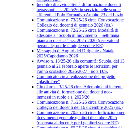
Incontro di avvio attività di formazione docenti
neoassunti a.s. 2025/26 in servizio nelle scuole
afferenti al Polo Formativo Ambito 23 del Lazio
Comunicazione n. 73/25-26 circa Convocazione
Collegio dei docenti di gennaio 2026 (ris.)
Comunicazione n. 72/25-26 circa Modalità di
adesione a “Scuola in movimento – Settimana
bianca scolastica” a.s. 2025-2026 (riservato al
personale; per le famiglie vedere RE)
Messaggio di Auguri del Dirigente - Natale
2025/Capodanno 2026
Avviso n. 13/25-26 alla comunità: Scuola, dal 13
gennaio al 21 febbraio aperte le iscrizioni per
l’anno scolastico 2026/2027 - nota D.S.
Comunicato circa realizzazione del progetto
"plastic free"
Circolare n. 3/25-26 circa Adempimenti inerenti
alle attività di formazione dei docenti neo-
immessi in ruolo a.s. 2025/26
Comunicazione n. 71/25-26 circa Convocazione
Collegio dei docenti del 16 dicembre 2025 (ris.)
Comunicazione n. 70/25-26 circa Indicazioni per
ricevimento generale genitori dicembre 2025
(riservata ai docenti; per i genitori vedere RE)
Comunicazione n. 69/25-26 circa Assemblea di