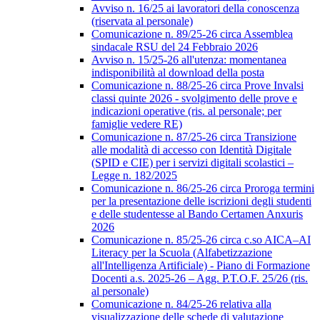
Avviso n. 16/25 ai lavoratori della conoscenza
(riservata al personale)
Comunicazione n. 89/25-26 circa Assemblea
sindacale RSU del 24 Febbraio 2026
Avviso n. 15/25-26 all'utenza: momentanea
indisponibilità al download della posta
Comunicazione n. 88/25-26 circa Prove Invalsi
classi quinte 2026 - svolgimento delle prove e
indicazioni operative (ris. al personale; per
famiglie vedere RE)
Comunicazione n. 87/25-26 circa Transizione
alle modalità di accesso con Identità Digitale
(SPID e CIE) per i servizi digitali scolastici –
Legge n. 182/2025
Comunicazione n. 86/25-26 circa Proroga termini
per la presentazione delle iscrizioni degli studenti
e delle studentesse al Bando Certamen Anxuris
2026
Comunicazione n. 85/25-26 circa c.so AICA–AI
Literacy per la Scuola (Alfabetizzazione
all'Intelligenza Artificiale) - Piano di Formazione
Docenti a.s. 2025-26 – Agg. P.T.O.F. 25/26 (ris.
al personale)
Comunicazione n. 84/25-26 relativa alla
visualizzazione delle schede di valutazione