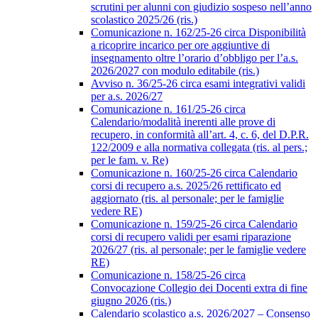
scrutini per alunni con giudizio sospeso nell’anno
scolastico 2025/26 (ris.)
Comunicazione n. 162/25-26 circa Disponibilità
a ricoprire incarico per ore aggiuntive di
insegnamento oltre l’orario d’obbligo per l’a.s.
2026/2027 con modulo editabile (ris.)
Avviso n. 36/25-26 circa esami integrativi validi
per a.s. 2026/27
Comunicazione n. 161/25-26 circa
Calendario/modalità inerenti alle prove di
recupero, in conformità all’art. 4, c. 6, del D.P.R.
122/2009 e alla normativa collegata (ris. al pers.;
per le fam. v. Re)
Comunicazione n. 160/25-26 circa Calendario
corsi di recupero a.s. 2025/26 rettificato ed
aggiornato (ris. al personale; per le famiglie
vedere RE)
Comunicazione n. 159/25-26 circa Calendario
corsi di recupero validi per esami riparazione
2026/27 (ris. al personale; per le famiglie vedere
RE)
Comunicazione n. 158/25-26 circa
Convocazione Collegio dei Docenti extra di fine
giugno 2026 (ris.)
Calendario scolastico a.s. 2026/2027 – Consenso