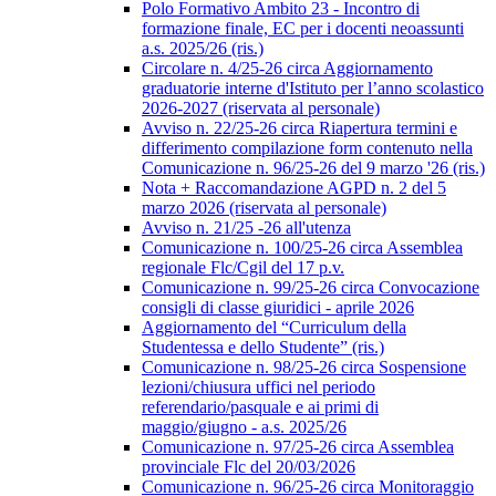
Polo Formativo Ambito 23 - Incontro di
formazione finale, EC per i docenti neoassunti
a.s. 2025/26 (ris.)
Circolare n. 4/25-26 circa Aggiornamento
graduatorie interne d'Istituto per l’anno scolastico
2026-2027 (riservata al personale)
Avviso n. 22/25-26 circa Riapertura termini e
differimento compilazione form contenuto nella
Comunicazione n. 96/25-26 del 9 marzo '26 (ris.)
Nota + Raccomandazione AGPD n. 2 del 5
marzo 2026 (riservata al personale)
Avviso n. 21/25 -26 all'utenza
Comunicazione n. 100/25-26 circa Assemblea
regionale Flc/Cgil del 17 p.v.
Comunicazione n. 99/25-26 circa Convocazione
consigli di classe giuridici - aprile 2026
Aggiornamento del “Curriculum della
Studentessa e dello Studente” (ris.)
Comunicazione n. 98/25-26 circa Sospensione
lezioni/chiusura uffici nel periodo
referendario/pasquale e ai primi di
maggio/giugno - a.s. 2025/26
Comunicazione n. 97/25-26 circa Assemblea
provinciale Flc del 20/03/2026
Comunicazione n. 96/25-26 circa Monitoraggio