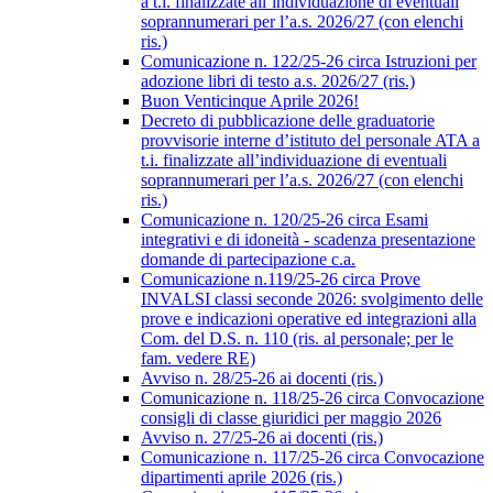
a t.i. finalizzate all’individuazione di eventuali
soprannumerari per l’a.s. 2026/27 (con elenchi
ris.)
Comunicazione n. 122/25-26 circa Istruzioni per
adozione libri di testo a.s. 2026/27 (ris.)
Buon Venticinque Aprile 2026!
Decreto di pubblicazione delle graduatorie
provvisorie interne d’istituto del personale ATA a
t.i. finalizzate all’individuazione di eventuali
soprannumerari per l’a.s. 2026/27 (con elenchi
ris.)
Comunicazione n. 120/25-26 circa Esami
integrativi e di idoneità - scadenza presentazione
domande di partecipazione c.a.
Comunicazione n.119/25-26 circa Prove
INVALSI classi seconde 2026: svolgimento delle
prove e indicazioni operative ed integrazioni alla
Com. del D.S. n. 110 (ris. al personale; per le
fam. vedere RE)
Avviso n. 28/25-26 ai docenti (ris.)
Comunicazione n. 118/25-26 circa Convocazione
consigli di classe giuridici per maggio 2026
Avviso n. 27/25-26 ai docenti (ris.)
Comunicazione n. 117/25-26 circa Convocazione
dipartimenti aprile 2026 (ris.)