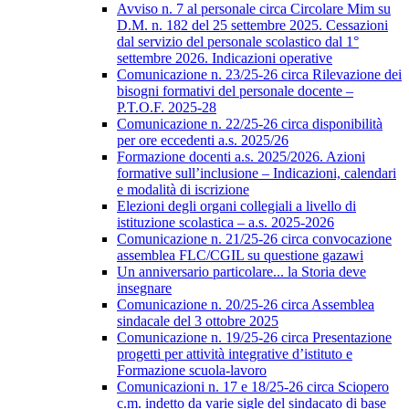
Avviso n. 7 al personale circa Circolare Mim su
D.M. n. 182 del 25 settembre 2025. Cessazioni
dal servizio del personale scolastico dal 1°
settembre 2026. Indicazioni operative
Comunicazione n. 23/25-26 circa Rilevazione dei
bisogni formativi del personale docente –
P.T.O.F. 2025-28
Comunicazione n. 22/25-26 circa disponibilità
per ore eccedenti a.s. 2025/26
Formazione docenti a.s. 2025/2026. Azioni
formative sull’inclusione – Indicazioni, calendari
e modalità di iscrizione
Elezioni degli organi collegiali a livello di
istituzione scolastica – a.s. 2025-2026
Comunicazione n. 21/25-26 circa convocazione
assemblea FLC/CGIL su questione gazawi
Un anniversario particolare... la Storia deve
insegnare
Comunicazione n. 20/25-26 circa Assemblea
sindacale del 3 ottobre 2025
Comunicazione n. 19/25-26 circa Presentazione
progetti per attività integrative d’istituto e
Formazione scuola-lavoro
Comunicazioni n. 17 e 18/25-26 circa Sciopero
c.m. indetto da varie sigle del sindacato di base