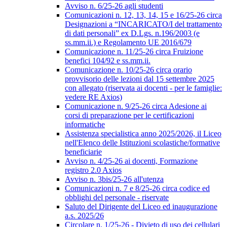
Avviso n. 6/25-26 agli studenti
Comunicazioni n. 12, 13, 14, 15 e 16/25-26 circa
Designazioni a “INCARICATO/I del trattamento
di dati personali” ex D.Lgs. n.196/2003 (e
ss.mm.ii.) e Regolamento UE 2016/679
Comunicazione n. 11/25-26 circa Fruizione
benefici 104/92 e ss.mm.ii.
Comunicazione n. 10/25-26 circa orario
provvisorio delle lezioni dal 15 settembre 2025
con allegato (riservata ai docenti - per le famiglie:
vedere RE Axios)
Comunicazione n. 9/25-26 circa Adesione ai
corsi di preparazione per le certificazioni
informatiche
Assistenza specialistica anno 2025/2026, il Liceo
nell'Elenco delle Istituzioni scolastiche/formative
beneficiarie
Avviso n. 4/25-26 ai docenti, Formazione
registro 2.0 Axios
Avviso n. 3bis/25-26 all'utenza
Comunicazioni n. 7 e 8/25-26 circa codice ed
obblighi del personale - riservate
Saluto del Dirigente del Liceo ed inaugurazione
a.s. 2025/26
Circolare n. 1/25-26 - Divieto di uso dei cellulari