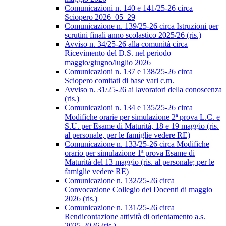
Comunicazioni n. 140 e 141/25-26 circa
Sciopero 2026_05_29
Comunicazione n. 139/25-26 circa Istruzioni per
scrutini finali anno scolastico 2025/26 (ris.)
Avviso n. 34/25-26 alla comunità circa
Ricevimento del D.S. nel periodo
maggio/giugno/luglio 2026
Comunicazioni n. 137 e 138/25-26 circa
Sciopero comitati di base vari c.m.
Avviso n. 31/25-26 ai lavoratori della conoscenza
(ris.)
Comunicazioni n. 134 e 135/25-26 circa
Modifiche orarie per simulazione 2ª prova L.C. e
S.U. per Esame di Maturità, 18 e 19 maggio (ris.
al personale, per le famiglie vedere RE)
Comunicazione n. 133/25-26 circa Modifiche
orario per simulazione 1ª prova Esame di
Maturità del 13 maggio (ris. al personale; per le
famiglie vedere RE)
Comunicazione n. 132/25-26 circa
Convocazione Collegio dei Docenti di maggio
2026 (ris.)
Comunicazione n. 131/25-26 circa
Rendicontazione attività di orientamento a.s.
2025-2026 (ris.)