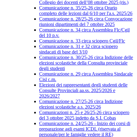
Collegio dei docenti dell’08 ottobre 2025 (ris.)
Comunicazione n. 35/25-26 circa Orario
completo delle lezioni dal 6/10 per l'a.s. 2025/26
Comunicazione n. 28/25-26 circa Convocazione
riunioni dipartimenti del 7 ottobre 2025
Comunicazione n. 34 circa Assemblea Flc/Cgil
del 10 p.v.
Comunicazione n. 33 circa sciopero Cgil/Flc
Comunicazione n. 31 e 32 circa sciopero
sindacati di base del 3/10
Comunicazione n. 30/25-26 circa Indizione delle
elezioni scolastiche della Consulta provinciale
degli studenti
Comunicazione n. 29 circa Assemblea Sindacale
Cisl c.m.
Elezioni dei rappresentanti degli studenti delle
Consulte Provinciali aa.ss. 2025/2026 e
2026/2027
Comunicazione n. 27/25-26 circa Indizione
elezioni scolastiche a.s. 2025/26
Comunicazioni n. 25 e 26/25-26 circa sciopero
del 3 ottobre 2025 indetto da S.I. Cobas
Comunicazione n. 24/25-26 - Inizio dei corsi di
preparazione agli esami ICDL (riservata al
personale/per le famiglie vedere il RE)