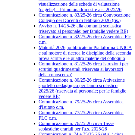
visualizzazione delle schede di valutazione
(pagelle) – Primo quadrimestre a.s. 2025/26
Comunicazione n. 83/25-26 circa Convocazione
Collegio dei Docenti di febbraio 2026 (ris.)
Avviso n. 14/25-26 alla comunità scolastica
(riservato al personale; per famiglie vedere RE)
Comunicazione n. 82/25-26 circa Assemblea Flc
c.m.
Maturità 2026, pubblicate in Piattaforma UNICA
e sul motore di ricerca le discipline della seconda
prova scritta e le quattro materie del colloquio
Comunicazione n. 81/25-26 circa Istruzioni per
scrutini quadrimestrali (riservata ai lavoratori
della conoscenza)
Comunicazione n. 80/25-26 circa Attivazione
sportello pedagogico per l'anno scolastico
2025/26 (riservata al personale; per le famiglie
vedere RE)
Comunicazione n. 79/25-26 circa Assemblea
d'Istituto c.m.
Comunicazione n. 77/25-26 circa Assemblea
FLC c.m.
Comunicazione n. 76/25-26 circa Tasse
scolastiche erariali per l'a.s. 2025/26
Comunicazioni n. 74 e 75/25-26 (et al.) circa