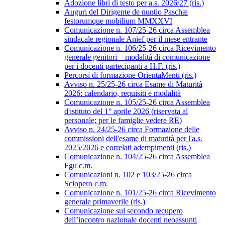
Adozione libri di testo per a.s. 2026/27 (ris.)
Auguri del Dirigente de nuntio Paschæ
festorumque mobilium MMXXVI
Comunicazione n. 107/25-26 circa Assemblea
sindacale regionale Anief per il mese entrante
Comunicazione n. 106/25-26 circa Ricevimento
generale genitori – modalità di comunicazione
per i docenti partecipanti a H.F. (ris.)
Percorsi di formazione OrientaMenti (ris.)
Avviso n. 25/25-26 circa Esame di Maturità
2026: calendario, requisiti e modalità
Comunicazione n. 105/25-26 circa Assemblea
d'istituto del 1° aprile 2026 (riservata al
personale; per le famiglie vedere RE)
Avviso n. 24/25-26 circa Formazione delle
commissioni dell'esame di maturità per l'a.s.
2025/2026 e correlati adempimenti (ris.)
Comunicazione n. 104/25-26 circa Assemblea
Fgu c.m.
Comunicazioni n. 102 e 103/25-26 circa
Sciopero c.m.
Comunicazione n. 101/25-26 circa Ricevimento
generale primaverile (ris.)
Comunicazione sul secondo recupero
dell’incontro nazionale docenti neoassunti