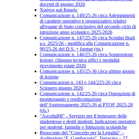
docenti di giugno 2026
Χρόνος καὶ Καιρός
Comunicazione n. 149/25-26 circa Adempimenti
di carattere operativo e organizzativo relativi
all'esame di Stato conclusivo del secondo ciclo di
istruzione anno scolastico 2025-2026
Comunicazione n. 147/25-26 circa Scrutini finali
a.s. 2025/26 - modifica alla Comunicazione n.
90/25-26 del D.S. + format (ris.)
Comunicazione n. 146/25-26 circa Sospensione
lezioni, chiusura tecnica uffici e modalità
ricevimento estate 2026
Comunicazione n. 145/25-36 circa ultimo giorno
di lezione
Comunicazioni n. 143 e 144/225-26 circa
Sciopero giugno 2026
Comunicazione n. 142/25-26 circa Operazioni di
monitoraggio e rendicontazione
dell’Aggiornamento 2025-26 al PTOF 2025-28
(ris.)
"AscoltaMI" - Servizio per il benessere delle
studentesse e degli studenti. Indicazioni operative
per studenti, famiglie e Istituzioni scolastiche
Resoconto del “Concerto per la Legalità” –
Auditorium “F. Gambacurta”, Terracina – 27