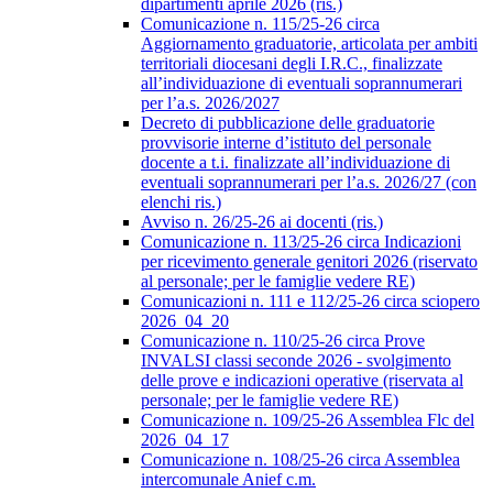
dipartimenti aprile 2026 (ris.)
Comunicazione n. 115/25-26 circa
Aggiornamento graduatorie, articolata per ambiti
territoriali diocesani degli I.R.C., finalizzate
all’individuazione di eventuali soprannumerari
per l’a.s. 2026/2027
Decreto di pubblicazione delle graduatorie
provvisorie interne d’istituto del personale
docente a t.i. finalizzate all’individuazione di
eventuali soprannumerari per l’a.s. 2026/27 (con
elenchi ris.)
Avviso n. 26/25-26 ai docenti (ris.)
Comunicazione n. 113/25-26 circa Indicazioni
per ricevimento generale genitori 2026 (riservato
al personale; per le famiglie vedere RE)
Comunicazioni n. 111 e 112/25-26 circa sciopero
2026_04_20
Comunicazione n. 110/25-26 circa Prove
INVALSI classi seconde 2026 - svolgimento
delle prove e indicazioni operative (riservata al
personale; per le famiglie vedere RE)
Comunicazione n. 109/25-26 Assemblea Flc del
2026_04_17
Comunicazione n. 108/25-26 circa Assemblea
intercomunale Anief c.m.