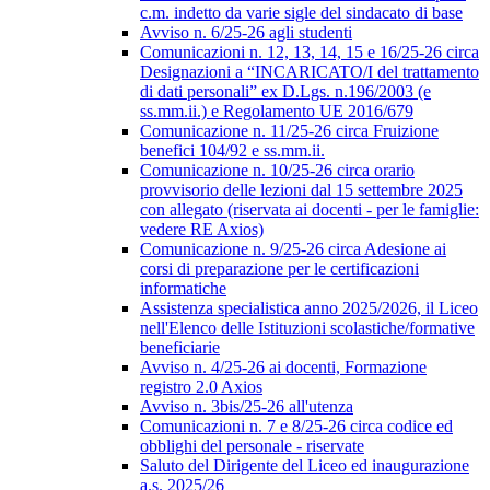
c.m. indetto da varie sigle del sindacato di base
Avviso n. 6/25-26 agli studenti
Comunicazioni n. 12, 13, 14, 15 e 16/25-26 circa
Designazioni a “INCARICATO/I del trattamento
di dati personali” ex D.Lgs. n.196/2003 (e
ss.mm.ii.) e Regolamento UE 2016/679
Comunicazione n. 11/25-26 circa Fruizione
benefici 104/92 e ss.mm.ii.
Comunicazione n. 10/25-26 circa orario
provvisorio delle lezioni dal 15 settembre 2025
con allegato (riservata ai docenti - per le famiglie:
vedere RE Axios)
Comunicazione n. 9/25-26 circa Adesione ai
corsi di preparazione per le certificazioni
informatiche
Assistenza specialistica anno 2025/2026, il Liceo
nell'Elenco delle Istituzioni scolastiche/formative
beneficiarie
Avviso n. 4/25-26 ai docenti, Formazione
registro 2.0 Axios
Avviso n. 3bis/25-26 all'utenza
Comunicazioni n. 7 e 8/25-26 circa codice ed
obblighi del personale - riservate
Saluto del Dirigente del Liceo ed inaugurazione
a.s. 2025/26