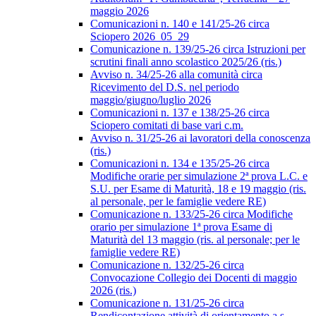
maggio 2026
Comunicazioni n. 140 e 141/25-26 circa
Sciopero 2026_05_29
Comunicazione n. 139/25-26 circa Istruzioni per
scrutini finali anno scolastico 2025/26 (ris.)
Avviso n. 34/25-26 alla comunità circa
Ricevimento del D.S. nel periodo
maggio/giugno/luglio 2026
Comunicazioni n. 137 e 138/25-26 circa
Sciopero comitati di base vari c.m.
Avviso n. 31/25-26 ai lavoratori della conoscenza
(ris.)
Comunicazioni n. 134 e 135/25-26 circa
Modifiche orarie per simulazione 2ª prova L.C. e
S.U. per Esame di Maturità, 18 e 19 maggio (ris.
al personale, per le famiglie vedere RE)
Comunicazione n. 133/25-26 circa Modifiche
orario per simulazione 1ª prova Esame di
Maturità del 13 maggio (ris. al personale; per le
famiglie vedere RE)
Comunicazione n. 132/25-26 circa
Convocazione Collegio dei Docenti di maggio
2026 (ris.)
Comunicazione n. 131/25-26 circa
Rendicontazione attività di orientamento a.s.