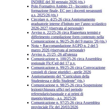
INDIRE del 30 gennaio 2026 (ris.)
Polo Formativo Ambito 23 - Incontro di
formazione finale, EC per i docenti neoassunti
a.s. 2025/26 (ris.)
Circolare n. 4/25-26 circa Aggiornamento
graduatorie interne d'Istituto per l’anno scolastico
2026-2027 (riservata al personale)
Avviso n. 22/25-26 circa Riapertura termini e
differimento compilazione form contenuto nella
Comunicazione n. 96/25-26 del 9 marzo '26 (ris.)
Nota + Raccomandazione AGPD n. 2 del 5
marzo 2026 (riservata al personale)
Avviso n. 21/25 -26 all'utenza
Comunicazione n. 100/25-26 circa Assemblea
regionale Flc/Cgil del 17 p.v.
Comunicazione n. 99/25-26 circa Convocazione
consigli di classe giuridici - aprile 2026
Aggiornamento del “Curriculum della
Studentessa e dello Studente” (ris.)
Comunicazione n. 98/25-26 circa Sospensione
lezioni/chiusura uffici nel periodo
referendario/pasquale e ai primi di
maggio/giugno - a.s. 2025/26
Comunicazione n. 97/25-26 circa Assemblea
provinciale Flc del 20/03/2026