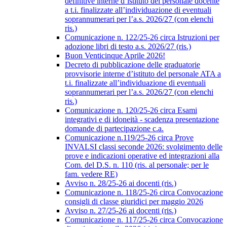
definitive interne d’istituto del personale docente
a t.i. finalizzate all’individuazione di eventuali
soprannumerari per l’a.s. 2026/27 (con elenchi
ris.)
Comunicazione n. 122/25-26 circa Istruzioni per
adozione libri di testo a.s. 2026/27 (ris.)
Buon Venticinque Aprile 2026!
Decreto di pubblicazione delle graduatorie
provvisorie interne d’istituto del personale ATA a
t.i. finalizzate all’individuazione di eventuali
soprannumerari per l’a.s. 2026/27 (con elenchi
ris.)
Comunicazione n. 120/25-26 circa Esami
integrativi e di idoneità - scadenza presentazione
domande di partecipazione c.a.
Comunicazione n.119/25-26 circa Prove
INVALSI classi seconde 2026: svolgimento delle
prove e indicazioni operative ed integrazioni alla
Com. del D.S. n. 110 (ris. al personale; per le
fam. vedere RE)
Avviso n. 28/25-26 ai docenti (ris.)
Comunicazione n. 118/25-26 circa Convocazione
consigli di classe giuridici per maggio 2026
Avviso n. 27/25-26 ai docenti (ris.)
Comunicazione n. 117/25-26 circa Convocazione