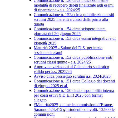
Comunicazione n. 156 circa indicazioni sulle
modalità di recupero debiti finalizzate agli esami
di riparazione - a.s. 2024/25
Comunicazione n. 152a circa pubblicazione esiti
scrutini 2025 inerenti a classi dalla prima alla
quarta
Comunicazione n. 154 circa sciopero intera
giornata del 20 giugno 2025
Comunicazione n. 153 circa esami integrativi e di
idoneità 2025
Maturità 2025 - Saluto del D.S. per inizio
sessione di esami
Comunicazione n. 152 circa pubblicazione esiti
scrutini classi quinte - a.s. 2024/25
Approvate variazioni al Calendario scolastico
valido per a.s. 2025/26
Avviso circa prosieguo scrutini a.s. 2024/2025
Comunicazione n. 151 circa Collegio dei docenti
di giugno 2025 et al.
Comunicazione n. 150 circa disponibilità interna
per corsi estivi (I.D.E.I.) 2025 con format
allegato
#Maturità2025, online le commissioni d’Esame.
Saranno 524.415 gli studenti coinvolti, 13.900 le
commissioni