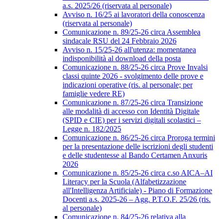
a.s. 2025/26 (riservata al personale)
Avviso n. 16/25 ai lavoratori della conoscenza
(riservata al personale)
Comunicazione n. 89/25-26 circa Assemblea
sindacale RSU del 24 Febbraio 2026
Avviso n. 15/25-26 all'utenza: momentanea
indisponibilità al download della posta
Comunicazione n. 88/25-26 circa Prove Invalsi
classi quinte 2026 - svolgimento delle prove e
indicazioni operative (ris. al personale; per
famiglie vedere RE)
Comunicazione n. 87/25-26 circa Transizione
alle modalità di accesso con Identità Digitale
(SPID e CIE) per i servizi digitali scolastici –
Legge n. 182/2025
Comunicazione n. 86/25-26 circa Proroga termini
per la presentazione delle iscrizioni degli studenti
e delle studentesse al Bando Certamen Anxuris
2026
Comunicazione n. 85/25-26 circa c.so AICA–AI
Literacy per la Scuola (Alfabetizzazione
all'Intelligenza Artificiale) - Piano di Formazione
Docenti a.s. 2025-26 – Agg. P.T.O.F. 25/26 (ris.
al personale)
Comunicazione n. 84/25-26 relativa alla