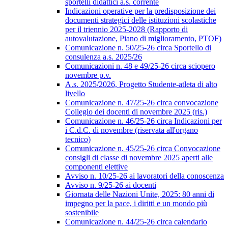
sportelli didattici a.s. corrente
Indicazioni operative per la predisposizione dei
documenti strategici delle istituzioni scolastiche
per il triennio 2025-2028 (Rapporto di
autovalutazione, Piano di miglioramento, PTOF)
Comunicazione n. 50/25-26 circa Sportello di
consulenza a.s. 2025/26
Comunicazioni n. 48 e 49/25-26 circa sciopero
novembre p.v.
A.s. 2025/2026, Progetto Studente-atleta di alto
livello
Comunicazione n. 47/25-26 circa convocazione
Collegio dei docenti di novembre 2025 (ris.)
Comunicazione n. 46/25-26 circa Indicazioni per
i C.d.C. di novembre (riservata all'organo
tecnico)
Comunicazione n. 45/25-26 circa Convocazione
consigli di classe di novembre 2025 aperti alle
componenti elettive
Avviso n. 10/25-26 ai lavoratori della conoscenza
Avviso n. 9/25-26 ai docenti
Giornata delle Nazioni Unite, 2025: 80 anni di
impegno per la pace, i diritti e un mondo più
sostenibile
Comunicazione n. 44/25-26 circa calendario