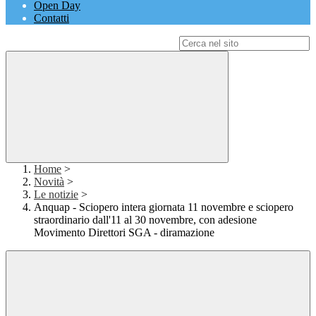
Open Day
Contatti
Campo di ricerca per le pagine del sito
Home
>
Novità
>
Le notizie
>
Anquap - Sciopero intera giornata 11 novembre e sciopero
straordinario dall'11 al 30 novembre, con adesione
Movimento Direttori SGA - diramazione