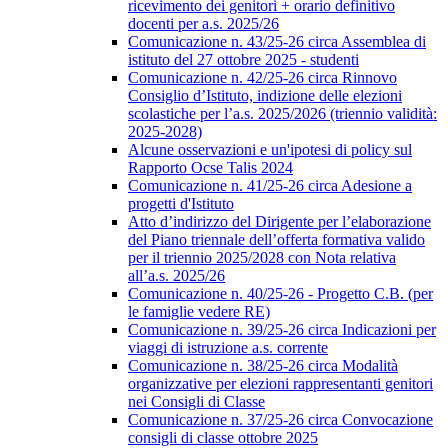
ricevimento dei genitori + orario definitivo
docenti per a.s. 2025/26
Comunicazione n. 43/25-26 circa Assemblea di
istituto del 27 ottobre 2025 - studenti
Comunicazione n. 42/25-26 circa Rinnovo
Consiglio d’Istituto, indizione delle elezioni
scolastiche per l’a.s. 2025/2026 (triennio validità:
2025-2028)
Alcune osservazioni e un'ipotesi di policy sul
Rapporto Ocse Talis 2024
Comunicazione n. 41/25-26 circa Adesione a
progetti d'Istituto
Atto d’indirizzo del Dirigente per l’elaborazione
del Piano triennale dell’offerta formativa valido
per il triennio 2025/2028 con Nota relativa
all’a.s. 2025/26
Comunicazione n. 40/25-26 - Progetto C.B. (per
le famiglie vedere RE)
Comunicazione n. 39/25-26 circa Indicazioni per
viaggi di istruzione a.s. corrente
Comunicazione n. 38/25-26 circa Modalità
organizzative per elezioni rappresentanti genitori
nei Consigli di Classe
Comunicazione n. 37/25-26 circa Convocazione
consigli di classe ottobre 2025