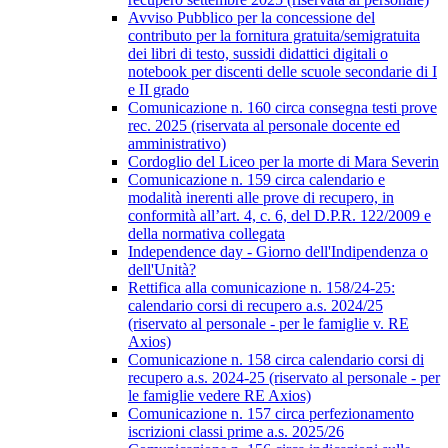
Avviso Pubblico per la concessione del
contributo per la fornitura gratuita/semigratuita
dei libri di testo, sussidi didattici digitali o
notebook per discenti delle scuole secondarie di I
e II grado
Comunicazione n. 160 circa consegna testi prove
rec. 2025 (riservata al personale docente ed
amministrativo)
Cordoglio del Liceo per la morte di Mara Severin
Comunicazione n. 159 circa calendario e
modalità inerenti alle prove di recupero, in
conformità all’art. 4, c. 6, del D.P.R. 122/2009 e
della normativa collegata
Independence day - Giorno dell'Indipendenza o
dell'Unità?
Rettifica alla comunicazione n. 158/24-25:
calendario corsi di recupero a.s. 2024/25
(riservato al personale - per le famiglie v. RE
Axios)
Comunicazione n. 158 circa calendario corsi di
recupero a.s. 2024-25 (riservato al personale - per
le famiglie vedere RE Axios)
Comunicazione n. 157 circa perfezionamento
iscrizioni classi prime a.s. 2025/26