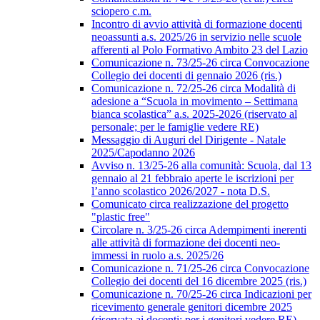
sciopero c.m.
Incontro di avvio attività di formazione docenti
neoassunti a.s. 2025/26 in servizio nelle scuole
afferenti al Polo Formativo Ambito 23 del Lazio
Comunicazione n. 73/25-26 circa Convocazione
Collegio dei docenti di gennaio 2026 (ris.)
Comunicazione n. 72/25-26 circa Modalità di
adesione a “Scuola in movimento – Settimana
bianca scolastica” a.s. 2025-2026 (riservato al
personale; per le famiglie vedere RE)
Messaggio di Auguri del Dirigente - Natale
2025/Capodanno 2026
Avviso n. 13/25-26 alla comunità: Scuola, dal 13
gennaio al 21 febbraio aperte le iscrizioni per
l’anno scolastico 2026/2027 - nota D.S.
Comunicato circa realizzazione del progetto
"plastic free"
Circolare n. 3/25-26 circa Adempimenti inerenti
alle attività di formazione dei docenti neo-
immessi in ruolo a.s. 2025/26
Comunicazione n. 71/25-26 circa Convocazione
Collegio dei docenti del 16 dicembre 2025 (ris.)
Comunicazione n. 70/25-26 circa Indicazioni per
ricevimento generale genitori dicembre 2025
(riservata ai docenti; per i genitori vedere RE)