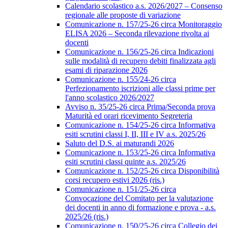
Calendario scolastico a.s. 2026/2027 – Consenso
regionale alle proposte di variazione
Comunicazione n. 157/25-26 circa Monitoraggio
ELISA 2026 – Seconda rilevazione rivolta ai
docenti
Comunicazione n. 156/25-26 circa Indicazioni
sulle modalità di recupero debiti finalizzata agli
esami di riparazione 2026
Comunicazione n. 155/24-26 circa
Perfezionamento iscrizioni alle classi prime per
l'anno scolastico 2026/2027
Avviso n. 35/25-26 circa Prima/Seconda prova
Maturità ed orari ricevimento Segreteria
Comunicazione n. 154/25-26 circa Informativa
esiti scrutini classi I, II, III e IV a.s. 2025/26
Saluto del D.S. ai maturandi 2026
Comunicazione n. 153/25-26 circa Informativa
esiti scrutini classi quinte a.s. 2025/26
Comunicazione n. 152/25-26 circa Disponibilità
corsi recupero estivi 2026 (ris.)
Comunicazione n. 151/25-26 circa
Convocazione del Comitato per la valutazione
dei docenti in anno di formazione e prova - a.s.
2025/26 (ris.)
Comunicazione n. 150/25-26 circa Collegio dei