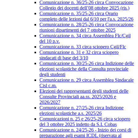
Comunicazione n. 36/25-26 circa Convocazione
Collegio dei docenti dell’08 ottobre 2025 (ris.)
Comunicazione n. 35/25-26 circa Orario
completo delle lezioni dal 6/10 per l'a.s. 2025/26
Comunicazione n. 28/25-26 circa Convocazione
riunioni dipartimenti del 7 ottobre 2025
Comunicazione n. 34 circa Assemblea Flc/Cgil
del 10 p.v.
Comunicazione n. 33 circa sciopero Cgil/Flc
Comunicazione n. 31 e 32 circa sciopero
sindacati di base del 3/10
Comunicazione n. 30/25-26 circa Indizione delle
elezioni scolastiche della Consulta provinciale
degli studenti
Comunicazione n. 29 circa Assemblea Sindacale
Cisl c.m.
Elezioni dei rappresentanti degli studenti delle
Consulte Provinciali aa.ss. 2025/2026 e
2026/2027
Comunicazione n. 27/25-26 circa Indizione
elezioni scolastiche a.s. 2025/26
Comunicazioni n. 25 e 26/25-26 circa sciopero
del 3 ottobre 2025 indetto da S.I. Cobas
Comunicazione n. 24/25-26 - Inizio dei corsi di
preparazione agli esami ICDL (riservata al