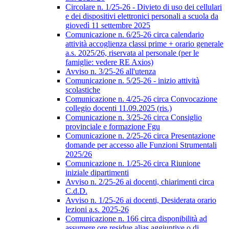
Circolare n. 1/25-26 - Divieto di uso dei cellulari
e dei dispositivi elettronici personali a scuola da
giovedì 11 settembre 2025
Comunicazione n. 6/25-26 circa calendario
attività accoglienza classi prime + orario generale
a.s. 2025/26, riservata al personale (per le
famiglie: vedere RE Axios)
Avviso n. 3/25-26 all'utenza
Comunicazione n. 5/25-26 - inizio attività
scolastiche
Comunicazione n. 4/25-26 circa Convocazione
collegio docenti 11.09.2025 (ris.)
Comunicazione n. 3/25-26 circa Consiglio
provinciale e formazione Fgu
Comunicazione n. 2/25-26 circa Presentazione
domande per accesso alle Funzioni Strumentali
2025/26
Comunicazione n. 1/25-26 circa Riunione
iniziale dipartimenti
Avviso n. 2/25-26 ai docenti, chiarimenti circa
C.d.D.
Avviso n. 1/25-26 ai docenti, Desiderata orario
lezioni a.s. 2025-26
Comunicazione n. 166 circa disponibilità ad
assumere ore residue alias aggiuntive o di