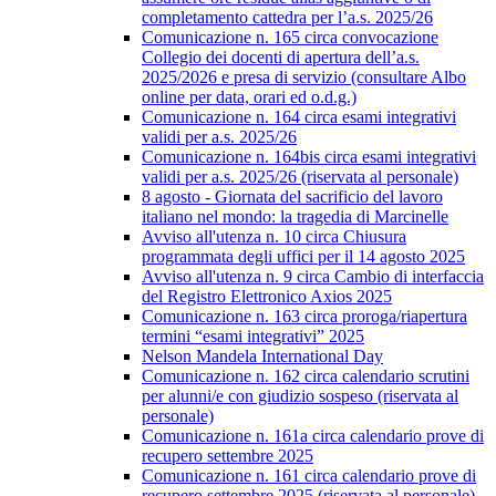
completamento cattedra per l’a.s. 2025/26
Comunicazione n. 165 circa convocazione
Collegio dei docenti di apertura dell’a.s.
2025/2026 e presa di servizio (consultare Albo
online per data, orari ed o.d.g.)
Comunicazione n. 164 circa esami integrativi
validi per a.s. 2025/26
Comunicazione n. 164bis circa esami integrativi
validi per a.s. 2025/26 (riservata al personale)
8 agosto - Giornata del sacrificio del lavoro
italiano nel mondo: la tragedia di Marcinelle
Avviso all'utenza n. 10 circa Chiusura
programmata degli uffici per il 14 agosto 2025
Avviso all'utenza n. 9 circa Cambio di interfaccia
del Registro Elettronico Axios 2025
Comunicazione n. 163 circa proroga/riapertura
termini “esami integrativi” 2025
Nelson Mandela International Day
Comunicazione n. 162 circa calendario scrutini
per alunni/e con giudizio sospeso (riservata al
personale)
Comunicazione n. 161a circa calendario prove di
recupero settembre 2025
Comunicazione n. 161 circa calendario prove di
recupero settembre 2025 (riservata al personale)