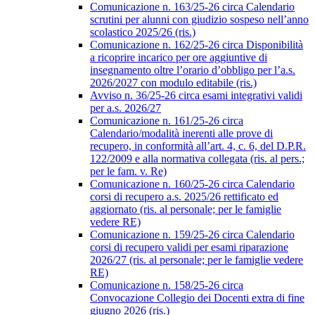
Comunicazione n. 163/25-26 circa Calendario
scrutini per alunni con giudizio sospeso nell’anno
scolastico 2025/26 (ris.)
Comunicazione n. 162/25-26 circa Disponibilità
a ricoprire incarico per ore aggiuntive di
insegnamento oltre l’orario d’obbligo per l’a.s.
2026/2027 con modulo editabile (ris.)
Avviso n. 36/25-26 circa esami integrativi validi
per a.s. 2026/27
Comunicazione n. 161/25-26 circa
Calendario/modalità inerenti alle prove di
recupero, in conformità all’art. 4, c. 6, del D.P.R.
122/2009 e alla normativa collegata (ris. al pers.;
per le fam. v. Re)
Comunicazione n. 160/25-26 circa Calendario
corsi di recupero a.s. 2025/26 rettificato ed
aggiornato (ris. al personale; per le famiglie
vedere RE)
Comunicazione n. 159/25-26 circa Calendario
corsi di recupero validi per esami riparazione
2026/27 (ris. al personale; per le famiglie vedere
RE)
Comunicazione n. 158/25-26 circa
Convocazione Collegio dei Docenti extra di fine
giugno 2026 (ris.)