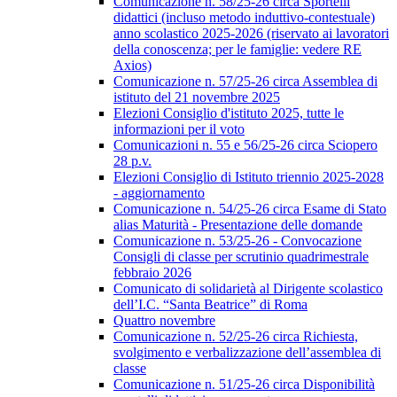
Comunicazione n. 58/25-26 circa Sportelli
didattici (incluso metodo induttivo-contestuale)
anno scolastico 2025-2026 (riservato ai lavoratori
della conoscenza; per le famiglie: vedere RE
Axios)
Comunicazione n. 57/25-26 circa Assemblea di
istituto del 21 novembre 2025
Elezioni Consiglio d'istituto 2025, tutte le
informazioni per il voto
Comunicazioni n. 55 e 56/25-26 circa Sciopero
28 p.v.
Elezioni Consiglio di Istituto triennio 2025-2028
- aggiornamento
Comunicazione n. 54/25-26 circa Esame di Stato
alias Maturità - Presentazione delle domande
Comunicazione n. 53/25-26 - Convocazione
Consigli di classe per scrutinio quadrimestrale
febbraio 2026
Comunicato di solidarietà al Dirigente scolastico
dell’I.C. “Santa Beatrice” di Roma
Quattro novembre
Comunicazione n. 52/25-26 circa Richiesta,
svolgimento e verbalizzazione dell’assemblea di
classe
Comunicazione n. 51/25-26 circa Disponibilità