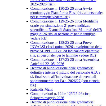
2025-2026 (ris.)
Comunicazione n. 130/25-26 circa Avvio
monitoraggio Piattaforma Elisa (ris. al personale;
per le famiglie vedere RE)
Comunicazione n. 129/25-26 circa Modifiche
orarie per simulazione 2ª prova indirizzo
scientifico - Esame di Stato (ora Maturità) dell’8
maggio '26 (ris. al personale; per le famiglie
vedere RE)
Comunicazione n. 128/25-26 circa Prove
INVALSI classi quinte 2026 - svolgimento delle
prove SUPPLETIVE ed indicazioni operative
(ris. al personale; per le famiglie vedere RE)
Comunicazione n. 127/25-26 circa Assemblea
Anief del 22_05_2026
Decreto di pubblicazione delle graduatorie
definitive interne d’istituto del personale ATA a
t.i. finalizzate all’individuazione di eventuali
soprannumerari per l’a.s. 2026/27 (con elenchi
ris.)
Kalendis Maiis
Comunicazioni n. 124 e 125/25-26 circa
Sciopero maggio 2026
Decreto di pubblicazione delle graduatorie