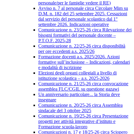
personale/per le famiglie vedere il RE)
Avviso n. 7 al personale circa Circolare Mim su
D.M. n. 182 del 25 settembre 2025. Cessazioni
dal servizio del personale scolastico dal 1°
settembre 2026. Indicazioni operative
Comunicazione n. 23/25-26 circa Rilevazione dei
bisogni formativi del personale docente –
P.T.O.F. 2025-28
Comunicazione n. 22/25-26 circa disponibilità
per ore eccedenti a.s. 2025/26
Formazione docenti a.s. 2025/2026. Azioni
formative sull’inclusione – Indicazioni, calendari
e modalità di iscrizione
Elezioni degli organi collegiali a livello di
istituzione scolastica – a.s. 2025-2026
Comunicazione n. 21/25-26 circa convocazione
assemblea FLC/CGIL su questione gazawi
Un anniversario particolare... la Storia deve
insegnare
Comunicazione n. 20/25-26 circa Assemblea
sindacale del 3 ottobre 2025
Comunicazione n. 19/25-26 circa Presentazione
progetti per attività integrative d’istituto e
Formazione scuola-lavoro
Comunicazioni n. 17 e 18/25-26 circa Sciopero