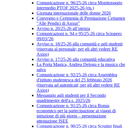
Comunicazione n. 96/25-26 circa Monitoraggio
intermedio PTOF 2025-26 (ris.)
Giornata internazionale delle donne 2026
Convegno e Cerimonia di Premiazione Certamen
"Alle Pendici di Anxur"
Avviso n. 20/25-26 all’utenza
Comunicazioni n. 94 e 95/25-26 circa Sciopero
09/03/'26
Avviso n. 18/25-26 alla comunità e agli studenti
(riservata al personale; per gli altri vedere RE
Axios)
Avviso n. 17/25-26 alla comunità educativa
La Porta Magica, Andrea Delogu e la musica che
salva
Comunicazione n. 92/25-26 circa Assemblea
d'istituto studentesca del 25 febbraio 2026
(riservata ad autenticati; per gli altri vedere RE
Axios)
Messaggio agli studenti per il Secondo
quadrimestre dell'a.s. 2025/26
Comunicazione n. 91/25-26 circa Bonus
economico per la partecipazione ai viaggi di
istruzione di più giorni – presentazione
attestazione ISEE
Comunicazione n. 90/25-26 circa Scrutini finali