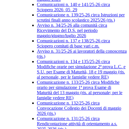
Comunicazioni n. 140 e 141/25-26 circa
Sciopero 2026_05_29
Comunicazione n. 139/25-26 circa Istruzioni per
scrutini finali anno scolastico 2025/26 (ris.)
Avviso n. 34/25-26 alla comunità circa
Ricevimento del D.S. nel periodo
maggio/giugno/luglio 2026
Comunicazioni n. 137 e 138/25-26 circa
Sciopero comitati di base vari c.m.
Avviso n. 31/25-26 ai lavoratori della conoscenza
(ris.)
Comunicazioni n. 134 e 135/25-26 circa
Modifiche orarie per simulazione 2ª prova L.C. e
S.U. per Esame di Maturità, 18 e 19 maggio (ris.
al personale, per le famiglie vedere RE)
Comunicazione n. 133/25-26 circa Modifiche
orario per simulazione 1ª prova Esame di
Maturità del 13 maggio (ris. al personale; per le
famiglie vedere RE)
Comunicazione n. 132/25-26 circa
Convocazione Collegio dei Docenti di maggio
2026 (ris.)
Comunicazione n. 131/25-26 circa
Rendicontazione attività di orientamento a.s.
2025-2026 (ris.)