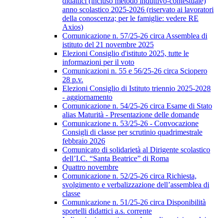
didattici (incluso metodo induttivo-contestuale)
anno scolastico 2025-2026 (riservato ai lavoratori
della conoscenza; per le famiglie: vedere RE
Axios)
Comunicazione n. 57/25-26 circa Assemblea di
istituto del 21 novembre 2025
Elezioni Consiglio d'istituto 2025, tutte le
informazioni per il voto
Comunicazioni n. 55 e 56/25-26 circa Sciopero
28 p.v.
Elezioni Consiglio di Istituto triennio 2025-2028
- aggiornamento
Comunicazione n. 54/25-26 circa Esame di Stato
alias Maturità - Presentazione delle domande
Comunicazione n. 53/25-26 - Convocazione
Consigli di classe per scrutinio quadrimestrale
febbraio 2026
Comunicato di solidarietà al Dirigente scolastico
dell’I.C. “Santa Beatrice” di Roma
Quattro novembre
Comunicazione n. 52/25-26 circa Richiesta,
svolgimento e verbalizzazione dell’assemblea di
classe
Comunicazione n. 51/25-26 circa Disponibilità
sportelli didattici a.s. corrente