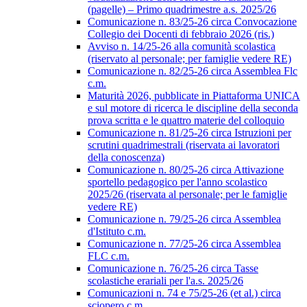
(pagelle) – Primo quadrimestre a.s. 2025/26
Comunicazione n. 83/25-26 circa Convocazione
Collegio dei Docenti di febbraio 2026 (ris.)
Avviso n. 14/25-26 alla comunità scolastica
(riservato al personale; per famiglie vedere RE)
Comunicazione n. 82/25-26 circa Assemblea Flc
c.m.
Maturità 2026, pubblicate in Piattaforma UNICA
e sul motore di ricerca le discipline della seconda
prova scritta e le quattro materie del colloquio
Comunicazione n. 81/25-26 circa Istruzioni per
scrutini quadrimestrali (riservata ai lavoratori
della conoscenza)
Comunicazione n. 80/25-26 circa Attivazione
sportello pedagogico per l'anno scolastico
2025/26 (riservata al personale; per le famiglie
vedere RE)
Comunicazione n. 79/25-26 circa Assemblea
d'Istituto c.m.
Comunicazione n. 77/25-26 circa Assemblea
FLC c.m.
Comunicazione n. 76/25-26 circa Tasse
scolastiche erariali per l'a.s. 2025/26
Comunicazioni n. 74 e 75/25-26 (et al.) circa
sciopero c.m.