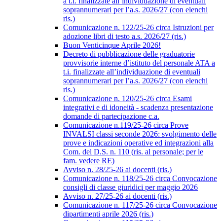
a t.i. finalizzate all’individuazione di eventuali
soprannumerari per l’a.s. 2026/27 (con elenchi
ris.)
Comunicazione n. 122/25-26 circa Istruzioni per
adozione libri di testo a.s. 2026/27 (ris.)
Buon Venticinque Aprile 2026!
Decreto di pubblicazione delle graduatorie
provvisorie interne d’istituto del personale ATA a
t.i. finalizzate all’individuazione di eventuali
soprannumerari per l’a.s. 2026/27 (con elenchi
ris.)
Comunicazione n. 120/25-26 circa Esami
integrativi e di idoneità - scadenza presentazione
domande di partecipazione c.a.
Comunicazione n.119/25-26 circa Prove
INVALSI classi seconde 2026: svolgimento delle
prove e indicazioni operative ed integrazioni alla
Com. del D.S. n. 110 (ris. al personale; per le
fam. vedere RE)
Avviso n. 28/25-26 ai docenti (ris.)
Comunicazione n. 118/25-26 circa Convocazione
consigli di classe giuridici per maggio 2026
Avviso n. 27/25-26 ai docenti (ris.)
Comunicazione n. 117/25-26 circa Convocazione
dipartimenti aprile 2026 (ris.)