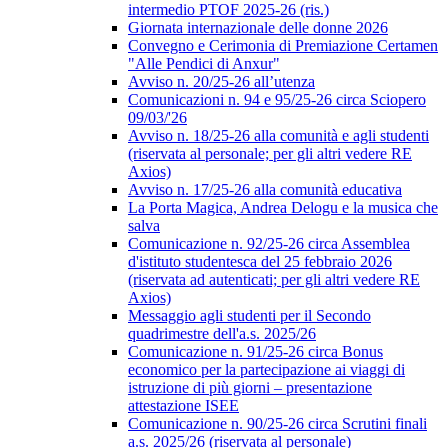
intermedio PTOF 2025-26 (ris.)
Giornata internazionale delle donne 2026
Convegno e Cerimonia di Premiazione Certamen
"Alle Pendici di Anxur"
Avviso n. 20/25-26 all’utenza
Comunicazioni n. 94 e 95/25-26 circa Sciopero
09/03/'26
Avviso n. 18/25-26 alla comunità e agli studenti
(riservata al personale; per gli altri vedere RE
Axios)
Avviso n. 17/25-26 alla comunità educativa
La Porta Magica, Andrea Delogu e la musica che
salva
Comunicazione n. 92/25-26 circa Assemblea
d'istituto studentesca del 25 febbraio 2026
(riservata ad autenticati; per gli altri vedere RE
Axios)
Messaggio agli studenti per il Secondo
quadrimestre dell'a.s. 2025/26
Comunicazione n. 91/25-26 circa Bonus
economico per la partecipazione ai viaggi di
istruzione di più giorni – presentazione
attestazione ISEE
Comunicazione n. 90/25-26 circa Scrutini finali
a.s. 2025/26 (riservata al personale)