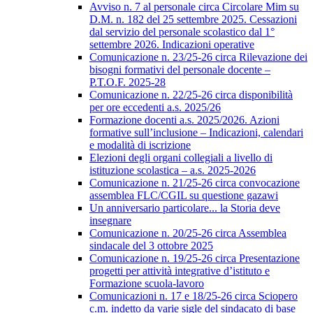
Avviso n. 7 al personale circa Circolare Mim su
D.M. n. 182 del 25 settembre 2025. Cessazioni
dal servizio del personale scolastico dal 1°
settembre 2026. Indicazioni operative
Comunicazione n. 23/25-26 circa Rilevazione dei
bisogni formativi del personale docente –
P.T.O.F. 2025-28
Comunicazione n. 22/25-26 circa disponibilità
per ore eccedenti a.s. 2025/26
Formazione docenti a.s. 2025/2026. Azioni
formative sull’inclusione – Indicazioni, calendari
e modalità di iscrizione
Elezioni degli organi collegiali a livello di
istituzione scolastica – a.s. 2025-2026
Comunicazione n. 21/25-26 circa convocazione
assemblea FLC/CGIL su questione gazawi
Un anniversario particolare... la Storia deve
insegnare
Comunicazione n. 20/25-26 circa Assemblea
sindacale del 3 ottobre 2025
Comunicazione n. 19/25-26 circa Presentazione
progetti per attività integrative d’istituto e
Formazione scuola-lavoro
Comunicazioni n. 17 e 18/25-26 circa Sciopero
c.m. indetto da varie sigle del sindacato di base