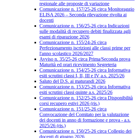
regionale alle proposte di variazione
Comunicazione n. 157/25-26 circa Monitoraggio
ELISA 2026 – Seconda rilevazione rivolta ai
docenti
Comunicazione n. 156/25-26 circa Indicazioni
sulle modalità di recupero debiti finalizzata agli
esami di riparazione 2026
Comunicazione n. 155/24-26 circa
Perfezionamento iscrizioni alle classi prime per
l'anno scolastico 2026/2027
Avviso n. 35/25-26 circa Prima/Seconda prova
Maturità ed orari ricevimento Segreteria
Comunicazione n. 154/25-26 circa Informativa
esiti scrutini classi I, II, III e IV a.s. 2025/26
Saluto del D.S. ai maturandi 2026
Comunicazione n. 153/25-26 circa Informativa
esiti scrutini classi quinte a.s. 2025/26
Comunicazione n. 152/25-26 circa Disponibilità
corsi recupero estivi 2026 (ris.)
Comunicazione n. 151/25-26 circa
Convocazione del Comitato per la valutazione
dei docenti in anno di formazione e prova - a.s.
2025/26 (ris.)
Comunicazione n. 150/25-26 circa Collegio dei
docenti di giugno 2026