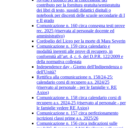
contributo per la fornitura gratuita/semigratuita
dei libri di testo, sussidi didattici digitali o
notebook per discenti delle scuole secondarie di I
e II grado
Comunicazione n. 160 circa consegna testi prove
rec. 2025 (riservata al personale docente ed
amministrativo)
Cordoglio del Liceo per la morte di Mara Severin
Comunicazione n. 159 circa calendario e
modalità inerenti alle prove di recupero, in
conformità all’art. 4, c. 6, del D.P.R. 122/2009 e
della normativa collegata
Independence day - Giorno dell'Indipendenza o
dell'Unità?
Rettifica alla comunicazione n. 158/24-25:
calendario corsi di recupero a.s. 2024/25
(riservato al personale - per le famiglie v. RE
Axios)
Comunicazione n. 158 circa calendario corsi di
recupero a.s. 2024-25 (riservato al personale - per
le famiglie vedere RE Axios)
Comunicazione n. 157 circa perfezionamento
iscrizioni classi prime a.s. 2025/26
Comunicazione n. 156 circa indicazioni sulle