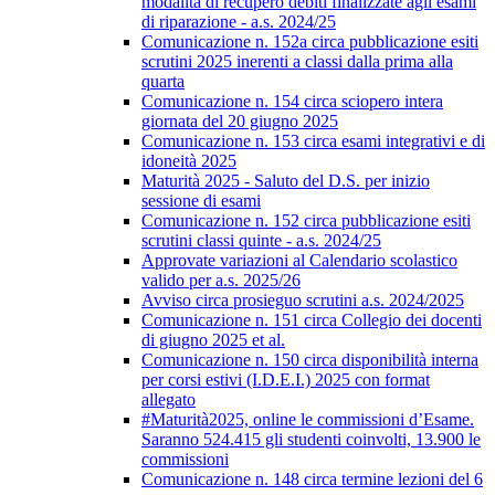
modalità di recupero debiti finalizzate agli esami
di riparazione - a.s. 2024/25
Comunicazione n. 152a circa pubblicazione esiti
scrutini 2025 inerenti a classi dalla prima alla
quarta
Comunicazione n. 154 circa sciopero intera
giornata del 20 giugno 2025
Comunicazione n. 153 circa esami integrativi e di
idoneità 2025
Maturità 2025 - Saluto del D.S. per inizio
sessione di esami
Comunicazione n. 152 circa pubblicazione esiti
scrutini classi quinte - a.s. 2024/25
Approvate variazioni al Calendario scolastico
valido per a.s. 2025/26
Avviso circa prosieguo scrutini a.s. 2024/2025
Comunicazione n. 151 circa Collegio dei docenti
di giugno 2025 et al.
Comunicazione n. 150 circa disponibilità interna
per corsi estivi (I.D.E.I.) 2025 con format
allegato
#Maturità2025, online le commissioni d’Esame.
Saranno 524.415 gli studenti coinvolti, 13.900 le
commissioni
Comunicazione n. 148 circa termine lezioni del 6