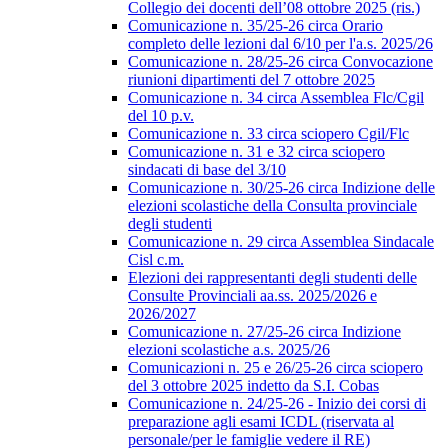
Collegio dei docenti dell’08 ottobre 2025 (ris.)
Comunicazione n. 35/25-26 circa Orario
completo delle lezioni dal 6/10 per l'a.s. 2025/26
Comunicazione n. 28/25-26 circa Convocazione
riunioni dipartimenti del 7 ottobre 2025
Comunicazione n. 34 circa Assemblea Flc/Cgil
del 10 p.v.
Comunicazione n. 33 circa sciopero Cgil/Flc
Comunicazione n. 31 e 32 circa sciopero
sindacati di base del 3/10
Comunicazione n. 30/25-26 circa Indizione delle
elezioni scolastiche della Consulta provinciale
degli studenti
Comunicazione n. 29 circa Assemblea Sindacale
Cisl c.m.
Elezioni dei rappresentanti degli studenti delle
Consulte Provinciali aa.ss. 2025/2026 e
2026/2027
Comunicazione n. 27/25-26 circa Indizione
elezioni scolastiche a.s. 2025/26
Comunicazioni n. 25 e 26/25-26 circa sciopero
del 3 ottobre 2025 indetto da S.I. Cobas
Comunicazione n. 24/25-26 - Inizio dei corsi di
preparazione agli esami ICDL (riservata al
personale/per le famiglie vedere il RE)