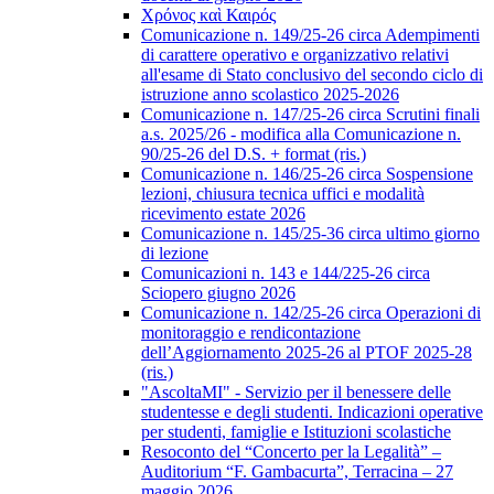
Χρόνος καὶ Καιρός
Comunicazione n. 149/25-26 circa Adempimenti
di carattere operativo e organizzativo relativi
all'esame di Stato conclusivo del secondo ciclo di
istruzione anno scolastico 2025-2026
Comunicazione n. 147/25-26 circa Scrutini finali
a.s. 2025/26 - modifica alla Comunicazione n.
90/25-26 del D.S. + format (ris.)
Comunicazione n. 146/25-26 circa Sospensione
lezioni, chiusura tecnica uffici e modalità
ricevimento estate 2026
Comunicazione n. 145/25-36 circa ultimo giorno
di lezione
Comunicazioni n. 143 e 144/225-26 circa
Sciopero giugno 2026
Comunicazione n. 142/25-26 circa Operazioni di
monitoraggio e rendicontazione
dell’Aggiornamento 2025-26 al PTOF 2025-28
(ris.)
"AscoltaMI" - Servizio per il benessere delle
studentesse e degli studenti. Indicazioni operative
per studenti, famiglie e Istituzioni scolastiche
Resoconto del “Concerto per la Legalità” –
Auditorium “F. Gambacurta”, Terracina – 27
maggio 2026