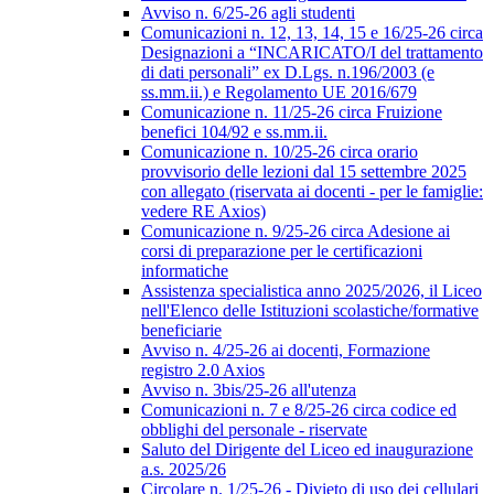
Avviso n. 6/25-26 agli studenti
Comunicazioni n. 12, 13, 14, 15 e 16/25-26 circa
Designazioni a “INCARICATO/I del trattamento
di dati personali” ex D.Lgs. n.196/2003 (e
ss.mm.ii.) e Regolamento UE 2016/679
Comunicazione n. 11/25-26 circa Fruizione
benefici 104/92 e ss.mm.ii.
Comunicazione n. 10/25-26 circa orario
provvisorio delle lezioni dal 15 settembre 2025
con allegato (riservata ai docenti - per le famiglie:
vedere RE Axios)
Comunicazione n. 9/25-26 circa Adesione ai
corsi di preparazione per le certificazioni
informatiche
Assistenza specialistica anno 2025/2026, il Liceo
nell'Elenco delle Istituzioni scolastiche/formative
beneficiarie
Avviso n. 4/25-26 ai docenti, Formazione
registro 2.0 Axios
Avviso n. 3bis/25-26 all'utenza
Comunicazioni n. 7 e 8/25-26 circa codice ed
obblighi del personale - riservate
Saluto del Dirigente del Liceo ed inaugurazione
a.s. 2025/26
Circolare n. 1/25-26 - Divieto di uso dei cellulari