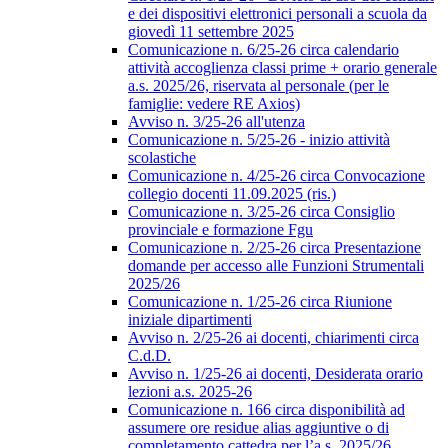
e dei dispositivi elettronici personali a scuola da
giovedì 11 settembre 2025
Comunicazione n. 6/25-26 circa calendario
attività accoglienza classi prime + orario generale
a.s. 2025/26, riservata al personale (per le
famiglie: vedere RE Axios)
Avviso n. 3/25-26 all'utenza
Comunicazione n. 5/25-26 - inizio attività
scolastiche
Comunicazione n. 4/25-26 circa Convocazione
collegio docenti 11.09.2025 (ris.)
Comunicazione n. 3/25-26 circa Consiglio
provinciale e formazione Fgu
Comunicazione n. 2/25-26 circa Presentazione
domande per accesso alle Funzioni Strumentali
2025/26
Comunicazione n. 1/25-26 circa Riunione
iniziale dipartimenti
Avviso n. 2/25-26 ai docenti, chiarimenti circa
C.d.D.
Avviso n. 1/25-26 ai docenti, Desiderata orario
lezioni a.s. 2025-26
Comunicazione n. 166 circa disponibilità ad
assumere ore residue alias aggiuntive o di
completamento cattedra per l’a.s. 2025/26