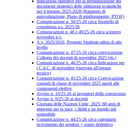
Indicazioni operative per la predisposizione dei
documenti strategici delle istituzioni scolastiche
per il triennio 2025-2028 (Rapporto di
autovalutazione, Piano di miglioramento, PTOF)
Comunicazione n. 50/25-26 circa Sportello di
consulenza a.s. 2025/26
Comunicazioni n. 48 e 49/25-26 circa sciopero
novembre p.v.
A.s. 2025/2026, Progetto Studente-atleta di alto
livello
Comunicazione n. 47/25-26 circa convocazione
Collegio dei docenti di novembre 2025 (ris.)
Comunicazione n. 46/25-26 circa Indicazioni per
i C.d.C. di novembre (riservata all'organo
tecnico)
Comunicazione n. 45/25-26 circa Convocazione
consigli di classe di novembre 2025 aperti alle
componenti elettive
Avviso n. 10/25-26 ai lavoratori della conoscenza
Avviso n. 9/25-26 ai docenti
Giornata delle Nazioni Unite, 2025: 80 anni di
impegno per la pace, i diritti e un mondo più
sostenibile
Comunicazione n. 44/25-26 circa calendario
ricevimento dei genitori + orario definitivo