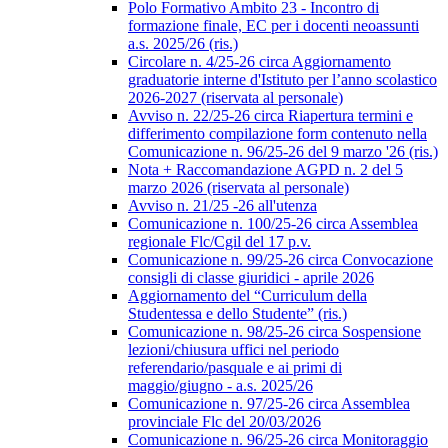
Polo Formativo Ambito 23 - Incontro di
formazione finale, EC per i docenti neoassunti
a.s. 2025/26 (ris.)
Circolare n. 4/25-26 circa Aggiornamento
graduatorie interne d'Istituto per l’anno scolastico
2026-2027 (riservata al personale)
Avviso n. 22/25-26 circa Riapertura termini e
differimento compilazione form contenuto nella
Comunicazione n. 96/25-26 del 9 marzo '26 (ris.)
Nota + Raccomandazione AGPD n. 2 del 5
marzo 2026 (riservata al personale)
Avviso n. 21/25 -26 all'utenza
Comunicazione n. 100/25-26 circa Assemblea
regionale Flc/Cgil del 17 p.v.
Comunicazione n. 99/25-26 circa Convocazione
consigli di classe giuridici - aprile 2026
Aggiornamento del “Curriculum della
Studentessa e dello Studente” (ris.)
Comunicazione n. 98/25-26 circa Sospensione
lezioni/chiusura uffici nel periodo
referendario/pasquale e ai primi di
maggio/giugno - a.s. 2025/26
Comunicazione n. 97/25-26 circa Assemblea
provinciale Flc del 20/03/2026
Comunicazione n. 96/25-26 circa Monitoraggio