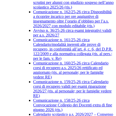
scrutini per alunni con giudizio sospeso nell’anno
scolastico 2025/26 (ris.)
Comunicazione n. 162/25-26 circa Disponibilità
a ricoprire incarico per ore aggiuntive di
insegnamento oltre l’orario d’obbligo per l’a.s.
2026/2027 con modulo editabile (ris.)
Avviso n. 36/25-26 circa esami integrativi validi
per a.s. 2026/27
Comunicazione n. 161/25-26 circa
Calendario/modalità inerenti alle prove di
recupero, in conformità all’art. 4, c. 6, del D.P.R.
122/2009 e alla normativa collegata (ris. al pers.;
per le fam. v. Re)
Comunicazione n. 160/25-26 circa Calendario
corsi di recupero a.s. 2025/26 rettificato ed
aggiornato (ris. al personale; per le famiglie
vedere RE)
Comunicazione n. 159/25-26 circa Calendario
corsi di recupero validi per esami riparazione
2026/27 (ris. al personale; per le famiglie vedere
RE)
Comunicazione n. 158/25-26 circa
Convocazione Collegio dei Docenti extra di fine
giugno 2026 (ris.)
Calendario scolastico a.s. 2026/2027 – Consenso