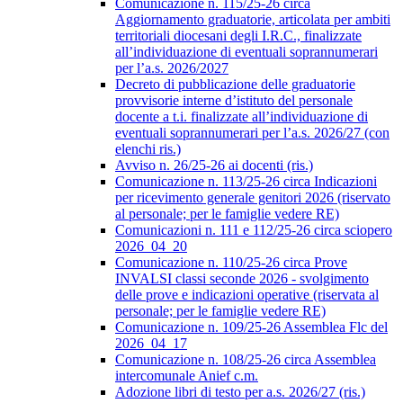
Comunicazione n. 115/25-26 circa
Aggiornamento graduatorie, articolata per ambiti
territoriali diocesani degli I.R.C., finalizzate
all’individuazione di eventuali soprannumerari
per l’a.s. 2026/2027
Decreto di pubblicazione delle graduatorie
provvisorie interne d’istituto del personale
docente a t.i. finalizzate all’individuazione di
eventuali soprannumerari per l’a.s. 2026/27 (con
elenchi ris.)
Avviso n. 26/25-26 ai docenti (ris.)
Comunicazione n. 113/25-26 circa Indicazioni
per ricevimento generale genitori 2026 (riservato
al personale; per le famiglie vedere RE)
Comunicazioni n. 111 e 112/25-26 circa sciopero
2026_04_20
Comunicazione n. 110/25-26 circa Prove
INVALSI classi seconde 2026 - svolgimento
delle prove e indicazioni operative (riservata al
personale; per le famiglie vedere RE)
Comunicazione n. 109/25-26 Assemblea Flc del
2026_04_17
Comunicazione n. 108/25-26 circa Assemblea
intercomunale Anief c.m.
Adozione libri di testo per a.s. 2026/27 (ris.)