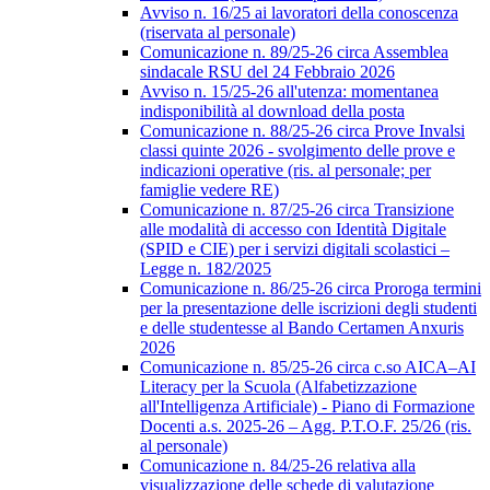
Avviso n. 16/25 ai lavoratori della conoscenza
(riservata al personale)
Comunicazione n. 89/25-26 circa Assemblea
sindacale RSU del 24 Febbraio 2026
Avviso n. 15/25-26 all'utenza: momentanea
indisponibilità al download della posta
Comunicazione n. 88/25-26 circa Prove Invalsi
classi quinte 2026 - svolgimento delle prove e
indicazioni operative (ris. al personale; per
famiglie vedere RE)
Comunicazione n. 87/25-26 circa Transizione
alle modalità di accesso con Identità Digitale
(SPID e CIE) per i servizi digitali scolastici –
Legge n. 182/2025
Comunicazione n. 86/25-26 circa Proroga termini
per la presentazione delle iscrizioni degli studenti
e delle studentesse al Bando Certamen Anxuris
2026
Comunicazione n. 85/25-26 circa c.so AICA–AI
Literacy per la Scuola (Alfabetizzazione
all'Intelligenza Artificiale) - Piano di Formazione
Docenti a.s. 2025-26 – Agg. P.T.O.F. 25/26 (ris.
al personale)
Comunicazione n. 84/25-26 relativa alla
visualizzazione delle schede di valutazione