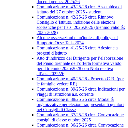
docenti per a.s. 2025/26
Comunicazione n. 43/25-26 circa Assemblea di
istituto del 27 ottobre 2025 - studenti
Comunicazione n. 42/25-26 circa Rinnovo
Consiglio d’Istituto, indizione delle elezioni
scolastiche per l’a.s. 2025/2026 (triennio validità:
2025-2028)
Alcune osservazioni e un'ipotesi di policy sul
Rapporto Ocse Talis 2024
Comunicazione n. 41/25-26 circa Adesione a
progetti d'Istituto
Atto d’indirizzo del Dirigente per l’elaborazione
del Piano triennale dell’offerta formativa valido
per il triennio 2025/2028 con Nota relativa
all’a.s. 2025/26
Comunicazione n. 40/25-26 - Progetto C.B. (per
le famiglie vedere RE)
Comunicazione n. 39/25-26 circa Indicazioni per
viaggi di istruzione a.s. corrente
Comunicazione n. 38/25-26 circa Modalità
organizzative per elezioni rappresentanti genitori
nei Consigli di Classe
Comunicazione n. 37/25-26 circa Convocazione
consigli di classe ottobre 2025
Comunicazione n. 36/25-26 circa Convocazione