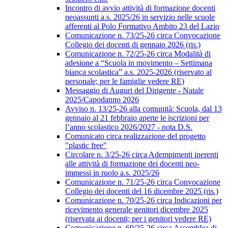
Incontro di avvio attività di formazione docenti
neoassunti a.s. 2025/26 in servizio nelle scuole
afferenti al Polo Formativo Ambito 23 del Lazio
Comunicazione n. 73/25-26 circa Convocazione
Collegio dei docenti di gennaio 2026 (ris.)
Comunicazione n. 72/25-26 circa Modalità di
adesione a “Scuola in movimento – Settimana
bianca scolastica” a.s. 2025-2026 (riservato al
personale; per le famiglie vedere RE)
Messaggio di Auguri del Dirigente - Natale
2025/Capodanno 2026
Avviso n. 13/25-26 alla comunità: Scuola, dal 13
gennaio al 21 febbraio aperte le iscrizioni per
l’anno scolastico 2026/2027 - nota D.S.
Comunicato circa realizzazione del progetto
"plastic free"
Circolare n. 3/25-26 circa Adempimenti inerenti
alle attività di formazione dei docenti neo-
immessi in ruolo a.s. 2025/26
Comunicazione n. 71/25-26 circa Convocazione
Collegio dei docenti del 16 dicembre 2025 (ris.)
Comunicazione n. 70/25-26 circa Indicazioni per
ricevimento generale genitori dicembre 2025
(riservata ai docenti; per i genitori vedere RE)
Comunicazione n. 69/25-26 circa Assemblea di