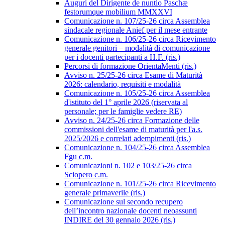
Auguri del Dirigente de nuntio Paschæ
festorumque mobilium MMXXVI
Comunicazione n. 107/25-26 circa Assemblea
sindacale regionale Anief per il mese entrante
Comunicazione n. 106/25-26 circa Ricevimento
generale genitori – modalità di comunicazione
per i docenti partecipanti a H.F. (ris.)
Percorsi di formazione OrientaMenti (ris.)
Avviso n. 25/25-26 circa Esame di Maturità
2026: calendario, requisiti e modalità
Comunicazione n. 105/25-26 circa Assemblea
d'istituto del 1° aprile 2026 (riservata al
personale; per le famiglie vedere RE)
Avviso n. 24/25-26 circa Formazione delle
commissioni dell'esame di maturità per l'a.s.
2025/2026 e correlati adempimenti (ris.)
Comunicazione n. 104/25-26 circa Assemblea
Fgu c.m.
Comunicazioni n. 102 e 103/25-26 circa
Sciopero c.m.
Comunicazione n. 101/25-26 circa Ricevimento
generale primaverile (ris.)
Comunicazione sul secondo recupero
dell’incontro nazionale docenti neoassunti
INDIRE del 30 gennaio 2026 (ris.)