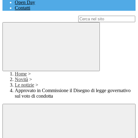
Open Day
Contatti
Campo di ricerca per le pagine del sito
Home
>
Novità
>
Le notizie
>
Approvato in Commissione il Disegno di legge governativo
sul voto di condotta