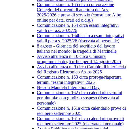
Comunicazione n. 165 circa convocazione
Collegio dei docenti di apertura dell’a.s.
2025/2026 e presa di servizio (consultare Albo
online per data, orari ed o.d.g.)
Comunicazione n. 164 circa esami integrativi
validi per a.s. 2025/26
Comunicazione n. 164bis circa esami integrativi
validi per a.s. 2025/26 (riservata al personale)
8 agosto - Giornata del sacrificio del lavoro
italiano nel mondo: la tragedia di Marcinelle
Avviso all'utenza n. 10 circa Chiusura
programmata degli uffici per il 14 agosto 2025
Avviso all'utenza n. 9 circa Cambio di interfaccia
del Registro Elettronico Axios 2025
Comunicazione n. 163 circa proroga/riapertura
termini “esami integrativi” 2025
Nelson Mandela International Day
Comunicazione n. 162 circa calendario scrutini
per alunni/e con giudizio sospeso (riservata al
personale)
Comunicazione n. 161a circa calendario prove di
recupero settembre 2025
Comunicazione n. 161 circa calendario prove di
recupero settembre 2025 (riservata al personale)
Avviso Pubblico per la concessione del