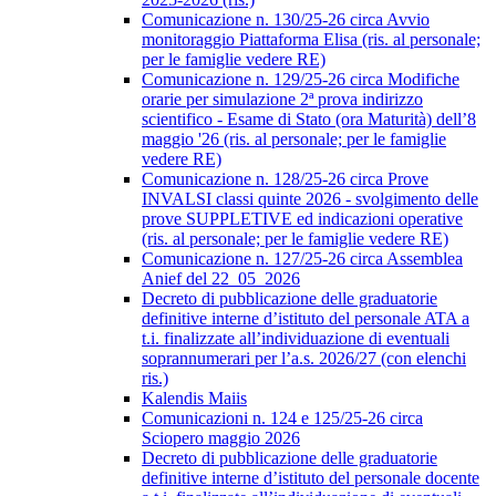
Comunicazione n. 130/25-26 circa Avvio
monitoraggio Piattaforma Elisa (ris. al personale;
per le famiglie vedere RE)
Comunicazione n. 129/25-26 circa Modifiche
orarie per simulazione 2ª prova indirizzo
scientifico - Esame di Stato (ora Maturità) dell’8
maggio '26 (ris. al personale; per le famiglie
vedere RE)
Comunicazione n. 128/25-26 circa Prove
INVALSI classi quinte 2026 - svolgimento delle
prove SUPPLETIVE ed indicazioni operative
(ris. al personale; per le famiglie vedere RE)
Comunicazione n. 127/25-26 circa Assemblea
Anief del 22_05_2026
Decreto di pubblicazione delle graduatorie
definitive interne d’istituto del personale ATA a
t.i. finalizzate all’individuazione di eventuali
soprannumerari per l’a.s. 2026/27 (con elenchi
ris.)
Kalendis Maiis
Comunicazioni n. 124 e 125/25-26 circa
Sciopero maggio 2026
Decreto di pubblicazione delle graduatorie
definitive interne d’istituto del personale docente