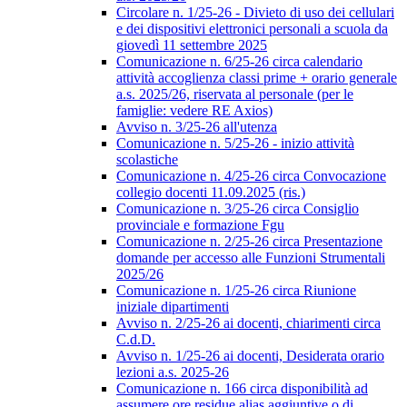
Circolare n. 1/25-26 - Divieto di uso dei cellulari
e dei dispositivi elettronici personali a scuola da
giovedì 11 settembre 2025
Comunicazione n. 6/25-26 circa calendario
attività accoglienza classi prime + orario generale
a.s. 2025/26, riservata al personale (per le
famiglie: vedere RE Axios)
Avviso n. 3/25-26 all'utenza
Comunicazione n. 5/25-26 - inizio attività
scolastiche
Comunicazione n. 4/25-26 circa Convocazione
collegio docenti 11.09.2025 (ris.)
Comunicazione n. 3/25-26 circa Consiglio
provinciale e formazione Fgu
Comunicazione n. 2/25-26 circa Presentazione
domande per accesso alle Funzioni Strumentali
2025/26
Comunicazione n. 1/25-26 circa Riunione
iniziale dipartimenti
Avviso n. 2/25-26 ai docenti, chiarimenti circa
C.d.D.
Avviso n. 1/25-26 ai docenti, Desiderata orario
lezioni a.s. 2025-26
Comunicazione n. 166 circa disponibilità ad
assumere ore residue alias aggiuntive o di