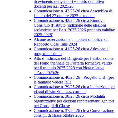
ricevimento dei genitori + orario definitivo
docenti per a.s. 2025/26
Comunicazione n. 43/25-26 circa Assemblea di
istituto del 27 ottobre 2025 - studenti
Comunicazione n. 42/25-26 circa Rinnovo
Consiglio d’Istituto, indizione delle elezioni
scolastiche per l’a.s. 2025/2026 (triennio validità:
2025-2028)
Alcune osservazioni e un'ipotesi di policy sul
Rapporto Ocse Talis 2024
Comunicazione n. 41/25-26 circa Adesione a
progetti d'Istituto
Atto d’indirizzo del Dirigente per l’elaborazione
del Piano triennale dell’offerta formativa valido
per il triennio 2025/2028 con Nota relativa
all’a.s. 2025/26
Comunicazione n. 40/25-26 - Progetto C.B. (per
le famiglie vedere RE)
Comunicazione n. 39/25-26 circa Indicazioni per
viaggi di istruzione a.s. corrente
Comunicazione n. 38/25-26 circa Modalità
organizzative per elezioni rappresentanti genitori
nei Consigli di Classe
Comunicazione n. 37/25-26 circa Convocazione
consigli di classe ottobre 2025