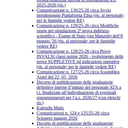
2025-2026 (ris.)
Comunicazione n. 130/25-26 circa Avvio
monitoraggio Piattaforma Elisa (ris. al personale;
per le famiglie vedere RE)
Comunicazione n. 129/25-26 circa Modifiche
orarie per simulazione 2ª prova indirizzo
scientifico - Esame di Stato (ora Maturità) dell’8
maggio '26 (ris. al personale; per le famiglie
vedere RE)
Comunicazione n. 128/25-26 circa Prove
INVALSI classi quinte 2026 - svolgimento delle
prove SUPPLETIVE ed indicazioni operative
(ris. al personale; per le famiglie vedere RE)
Comunicazione n. 127/25-26 circa Assemblea
Anief del 22_05_2026
Decreto di pubblicazione delle graduatorie
definitive interne d’istituto del personale ATA a
t.i. finalizzate all’individuazione di eventuali
soprannumerari per l’a.s. 2026/27 (con elenchi
ris.)
Kalendis Maiis
Comunicazioni n. 124 e 125/25-26 circa
Sciopero maggio 2026
Decreto di pubblicazione delle graduatorie