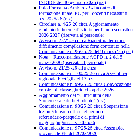
INDIRE del 30 gennaio 2026 (ris.)
Polo Formativo Ambito 23 - Incontro di
formazione finale, EC per i docenti neoassunti
a.s. 2025/26 (ris.)
Circolare n. 4/25-26 circa Aggiornamento
graduatorie interne d'Istituto per l’anno scolastico
2026-2027 (riservata al personale)
Avviso n. 22/25-26 circa Riapertura termini e
differimento compilazione form contenuto nella
Comunicazione n. 96/25-26 del 9 marzo '26 (ris.)
Nota + Raccomandazione AGPD n. 2 del 5
marzo 2026 (riservata al personale)
Avviso n. 21/25 -26 all'utenza
Comunicazione n. 100/25-26 circa Assemblea
regionale Flc/Cgil del 17 p.v.
Comunicazione n. 99/25-26 circa Convocazione
consigli di classe giuridici - aprile 2026
Aggiornamento del “Curriculum della
Studentessa e dello Studente” (ris.)
Comunicazione n. 98/25-26 circa Sospensione
lezioni/chiusura uffici nel periodo
referendario/pasquale e ai primi di
maggio/giugno - a.s. 2025/26
Comunicazione n. 97/25-26 circa Assemblea
provinciale Flc del 20/03/2026