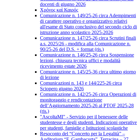
docenti di giugno 2026
Χρόνος καὶ Καιρός
Comunicazione n. 149/25-26 circa Adempimenti
di carattere operativo e organizzativo relativi
all'esame di Stato conclusivo del secondo ciclo di
istruzione anno scolastico 2025-2026
Comunicazione n. 147/25-26 circa Scrutini finali
a.s. 2025/26 - modifica alla Comunicazione n.
90/25-26 del D.S. + format (ris.)
Comunicazione n. 146/25-26 circa Sospensione
lezioni, chiusura tecnica uffici e modalità
ricevimento estate 2026
Comunicazione n. 145/25-36 circa ultimo giorno
di lezione
Comunicazioni n. 143 e 144/225-26 circa
Sciopero giugno 2026
Comunicazione n. 142/25-26 circa Operazioni di
monitoraggio e rendicontazione
dell’Aggiornamento 2025-26 al PTOF 2025-28
(ris.)
"AscoltaMI" - Servizio per il benessere delle
studentesse e degli studenti. Indicazioni operative
per studenti, famiglie e Istituzioni scolastiche
Resoconto del “Concerto per la Legalità” –
Auditorium “F. Gambacurta”, Terracina – 27