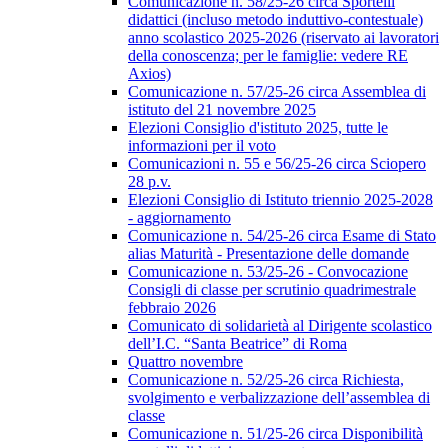
Comunicazione n. 58/25-26 circa Sportelli
didattici (incluso metodo induttivo-contestuale)
anno scolastico 2025-2026 (riservato ai lavoratori
della conoscenza; per le famiglie: vedere RE
Axios)
Comunicazione n. 57/25-26 circa Assemblea di
istituto del 21 novembre 2025
Elezioni Consiglio d'istituto 2025, tutte le
informazioni per il voto
Comunicazioni n. 55 e 56/25-26 circa Sciopero
28 p.v.
Elezioni Consiglio di Istituto triennio 2025-2028
- aggiornamento
Comunicazione n. 54/25-26 circa Esame di Stato
alias Maturità - Presentazione delle domande
Comunicazione n. 53/25-26 - Convocazione
Consigli di classe per scrutinio quadrimestrale
febbraio 2026
Comunicato di solidarietà al Dirigente scolastico
dell’I.C. “Santa Beatrice” di Roma
Quattro novembre
Comunicazione n. 52/25-26 circa Richiesta,
svolgimento e verbalizzazione dell’assemblea di
classe
Comunicazione n. 51/25-26 circa Disponibilità