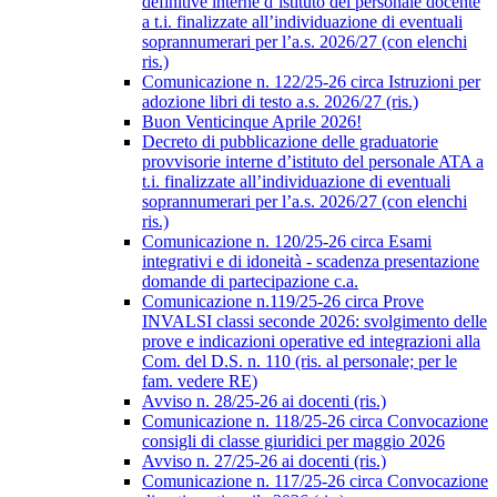
definitive interne d’istituto del personale docente
a t.i. finalizzate all’individuazione di eventuali
soprannumerari per l’a.s. 2026/27 (con elenchi
ris.)
Comunicazione n. 122/25-26 circa Istruzioni per
adozione libri di testo a.s. 2026/27 (ris.)
Buon Venticinque Aprile 2026!
Decreto di pubblicazione delle graduatorie
provvisorie interne d’istituto del personale ATA a
t.i. finalizzate all’individuazione di eventuali
soprannumerari per l’a.s. 2026/27 (con elenchi
ris.)
Comunicazione n. 120/25-26 circa Esami
integrativi e di idoneità - scadenza presentazione
domande di partecipazione c.a.
Comunicazione n.119/25-26 circa Prove
INVALSI classi seconde 2026: svolgimento delle
prove e indicazioni operative ed integrazioni alla
Com. del D.S. n. 110 (ris. al personale; per le
fam. vedere RE)
Avviso n. 28/25-26 ai docenti (ris.)
Comunicazione n. 118/25-26 circa Convocazione
consigli di classe giuridici per maggio 2026
Avviso n. 27/25-26 ai docenti (ris.)
Comunicazione n. 117/25-26 circa Convocazione