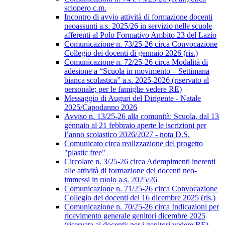
sciopero c.m.
Incontro di avvio attività di formazione docenti
neoassunti a.s. 2025/26 in servizio nelle scuole
afferenti al Polo Formativo Ambito 23 del Lazio
Comunicazione n. 73/25-26 circa Convocazione
Collegio dei docenti di gennaio 2026 (ris.)
Comunicazione n. 72/25-26 circa Modalità di
adesione a “Scuola in movimento – Settimana
bianca scolastica” a.s. 2025-2026 (riservato al
personale; per le famiglie vedere RE)
Messaggio di Auguri del Dirigente - Natale
2025/Capodanno 2026
Avviso n. 13/25-26 alla comunità: Scuola, dal 13
gennaio al 21 febbraio aperte le iscrizioni per
l’anno scolastico 2026/2027 - nota D.S.
Comunicato circa realizzazione del progetto
"plastic free"
Circolare n. 3/25-26 circa Adempimenti inerenti
alle attività di formazione dei docenti neo-
immessi in ruolo a.s. 2025/26
Comunicazione n. 71/25-26 circa Convocazione
Collegio dei docenti del 16 dicembre 2025 (ris.)
Comunicazione n. 70/25-26 circa Indicazioni per
ricevimento generale genitori dicembre 2025
(riservata ai docenti; per i genitori vedere RE)