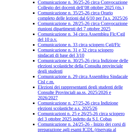
Comunicazione n. 36/25-26 circa Convocazione
Collegio dei docenti dell’08 ottobre 2025 (ris.)
Comunicazione n. 35/25-26 circa Orario
completo delle lezioni dal 6/10 per l'a.s. 2025/26
Comunicazione n. 28/25-26 circa Convocazione
riunioni dipartimenti del 7 ottobre 2025
Comunicazione n. 34 circa Assemblea Flc/Cgil
del 10 p.v.
Comunicazione n. 33 circa sciopero Cgil/Flc
Comunicazione n. 31 e 32 circa sciopero
sindacati di base del 3/10
Comunicazione n. 30/25-26 circa Indizione delle
elezioni scolastiche della Consulta provinciale
degli studenti
Comunicazione n. 29 circa Assemblea Sindacale
Cisl c.m.
Elezioni dei rappresentanti degli studenti delle
Consulte Provinciali aa.ss. 2025/2026 e
2026/2027
Comunicazione n. 27/25-26 circa Indizione
elezioni scolastiche a.s. 2025/26
Comunicazioni n. 25 e 26/25-26 circa sciopero
del 3 ottobre 2025 indetto da S.I. Cobas
Comunicazione n. 24/25-26 - Inizio dei corsi di
preparazione agli esami ICDL (riservata al