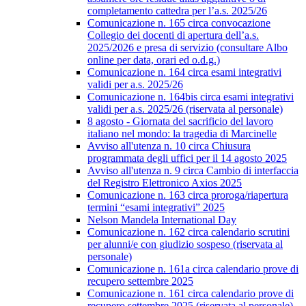
completamento cattedra per l’a.s. 2025/26
Comunicazione n. 165 circa convocazione
Collegio dei docenti di apertura dell’a.s.
2025/2026 e presa di servizio (consultare Albo
online per data, orari ed o.d.g.)
Comunicazione n. 164 circa esami integrativi
validi per a.s. 2025/26
Comunicazione n. 164bis circa esami integrativi
validi per a.s. 2025/26 (riservata al personale)
8 agosto - Giornata del sacrificio del lavoro
italiano nel mondo: la tragedia di Marcinelle
Avviso all'utenza n. 10 circa Chiusura
programmata degli uffici per il 14 agosto 2025
Avviso all'utenza n. 9 circa Cambio di interfaccia
del Registro Elettronico Axios 2025
Comunicazione n. 163 circa proroga/riapertura
termini “esami integrativi” 2025
Nelson Mandela International Day
Comunicazione n. 162 circa calendario scrutini
per alunni/e con giudizio sospeso (riservata al
personale)
Comunicazione n. 161a circa calendario prove di
recupero settembre 2025
Comunicazione n. 161 circa calendario prove di
recupero settembre 2025 (riservata al personale)