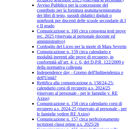
Avviso Pubblico per la concessione del
contributo per la fornitura gratuita/semigratuita
dei libri di testo, sussidi didattici digitali o
notebook per discenti delle scuole secondarie di I
e II grado
Comunicazione n. 160 circa consegna testi prove
rec. 2025 (riservata al personale docente ed
amministrativo)
Cordoglio del Liceo per la morte di Mara Severin
Comunicazione n. 159 circa calendario e
modalità inerenti alle prove di recupero, in
conformità all’art. 4, c. 6, del D.P.R. 122/2009 e
della normativa collegata
Independence day - Giorno dell'Indipendenza o
dell'Unità?
Rettifica alla comunicazione n. 158/24-25:
calendario corsi di recupero a.s. 2024/25
(riservato al personale - per le famiglie v. RE
Axios)
Comunicazione n. 158 circa calendario corsi di
recupero a.s. 2024-25 (riservato al personale - per
le famiglie vedere RE Axios)
Comunicazione n. 157 circa perfezionamento
iscrizioni classi prime a.s. 2025/26