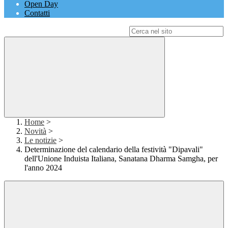
Open Day
Contatti
Campo di ricerca per le pagine del sito
Home
>
Novità
>
Le notizie
>
Determinazione del calendario della festività "Dipavali"
dell'Unione Induista Italiana, Sanatana Dharma Samgha, per
l'anno 2024