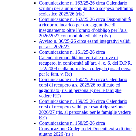
Comunicazione n. 163/25-26 circa Calendario
scrutini per alunni con giudizio sospeso nell’anno
scolastico 2025/26 (ris.)
Comunicazione n. 162/25-26 circa Disponibilità
a ricoprire incarico per ore aggiuntive di
insegnamento oltre l’orario d’obbligo per l’a.s.
2026/2027 con modulo editabile (ris.)
Avviso n. 36/25-26 circa esami integrativi validi
per a.s. 2026/27
Comunicazione n. 161/25-26 circa
Calendario/modalità inerenti alle prove di
recupero, in conformità all’art. 4, c. 6, del D.P.R.
122/2009 e alla normativa collegata (ris. al pers.;
per le fam. v. Re)
Comunicazione n. 160/25-26 circa Calendario
corsi di recupero a.s. 2025/26 rettificato ed
aggiornato (ris. al personale; per le famiglie
vedere RE)
Comunicazione n. 159/25-26 circa Calendario
corsi di recupero validi per esami riparazione
2026/27 (ris. al personale; per le famiglie vedere
RE)
Comunicazione n. 158/25-26 circa
Convocazione Collegio dei Docenti extra di fine
giugno 2026 (ris.)