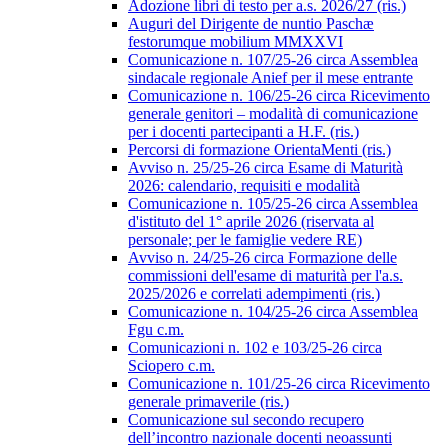
Adozione libri di testo per a.s. 2026/27 (ris.)
Auguri del Dirigente de nuntio Paschæ
festorumque mobilium MMXXVI
Comunicazione n. 107/25-26 circa Assemblea
sindacale regionale Anief per il mese entrante
Comunicazione n. 106/25-26 circa Ricevimento
generale genitori – modalità di comunicazione
per i docenti partecipanti a H.F. (ris.)
Percorsi di formazione OrientaMenti (ris.)
Avviso n. 25/25-26 circa Esame di Maturità
2026: calendario, requisiti e modalità
Comunicazione n. 105/25-26 circa Assemblea
d'istituto del 1° aprile 2026 (riservata al
personale; per le famiglie vedere RE)
Avviso n. 24/25-26 circa Formazione delle
commissioni dell'esame di maturità per l'a.s.
2025/2026 e correlati adempimenti (ris.)
Comunicazione n. 104/25-26 circa Assemblea
Fgu c.m.
Comunicazioni n. 102 e 103/25-26 circa
Sciopero c.m.
Comunicazione n. 101/25-26 circa Ricevimento
generale primaverile (ris.)
Comunicazione sul secondo recupero
dell’incontro nazionale docenti neoassunti