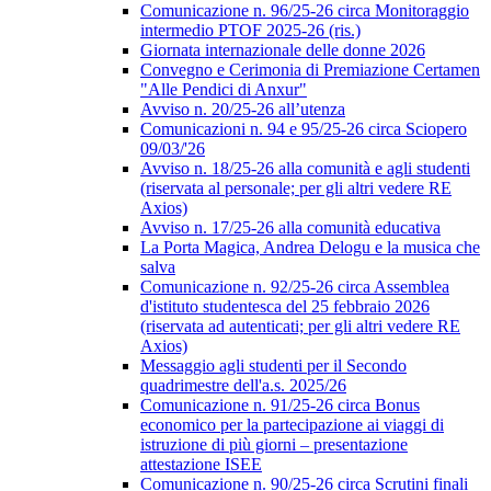
Comunicazione n. 96/25-26 circa Monitoraggio
intermedio PTOF 2025-26 (ris.)
Giornata internazionale delle donne 2026
Convegno e Cerimonia di Premiazione Certamen
"Alle Pendici di Anxur"
Avviso n. 20/25-26 all’utenza
Comunicazioni n. 94 e 95/25-26 circa Sciopero
09/03/'26
Avviso n. 18/25-26 alla comunità e agli studenti
(riservata al personale; per gli altri vedere RE
Axios)
Avviso n. 17/25-26 alla comunità educativa
La Porta Magica, Andrea Delogu e la musica che
salva
Comunicazione n. 92/25-26 circa Assemblea
d'istituto studentesca del 25 febbraio 2026
(riservata ad autenticati; per gli altri vedere RE
Axios)
Messaggio agli studenti per il Secondo
quadrimestre dell'a.s. 2025/26
Comunicazione n. 91/25-26 circa Bonus
economico per la partecipazione ai viaggi di
istruzione di più giorni – presentazione
attestazione ISEE
Comunicazione n. 90/25-26 circa Scrutini finali