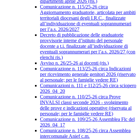
dipartimenti aprile 2026 (ris.)
Comunicazione n. 115/25-26 circa
Aggiornamento graduatorie, articolata per ambiti
territoriali diocesani degli I.R.C., finalizzate
all’individuazione di eventuali soprannumerari
per l’a.s. 2026/2027
Decreto di pubblicazione delle graduatorie
provvisorie interne d’istituto del personale
docente a t.i. finalizzate all’individuazione di
eventuali soprannumerari per l’a.s. 2026/27 (con
elenchi ris.)
Avviso n. 26/25-26 ai docenti (ris.)
Comunicazione n. 113/25-26 circa Indicazioni
per ricevimento generale genitori 2026 (riservato
al personale; per le famiglie vedere RE)
Comunicazioni n. 111 e 112/25-26 circa sciopero
2026_04_20
Comunicazione n. 110/25-26 circa Prove
INVALSI classi seconde 2026 - svolgimento
delle prove e indicazioni operative (riservata al
personale; per le famiglie vedere RE)
Comunicazione n. 109/25-26 Assemblea Flc del
2026_04_17
Comunicazione n. 108/25-26 circa Assemblea
intercomunale Anief c.m.