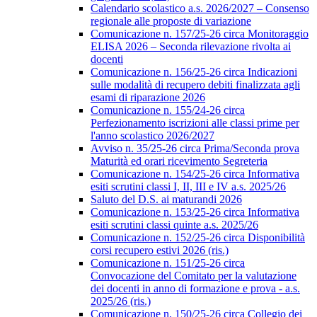
Calendario scolastico a.s. 2026/2027 – Consenso
regionale alle proposte di variazione
Comunicazione n. 157/25-26 circa Monitoraggio
ELISA 2026 – Seconda rilevazione rivolta ai
docenti
Comunicazione n. 156/25-26 circa Indicazioni
sulle modalità di recupero debiti finalizzata agli
esami di riparazione 2026
Comunicazione n. 155/24-26 circa
Perfezionamento iscrizioni alle classi prime per
l'anno scolastico 2026/2027
Avviso n. 35/25-26 circa Prima/Seconda prova
Maturità ed orari ricevimento Segreteria
Comunicazione n. 154/25-26 circa Informativa
esiti scrutini classi I, II, III e IV a.s. 2025/26
Saluto del D.S. ai maturandi 2026
Comunicazione n. 153/25-26 circa Informativa
esiti scrutini classi quinte a.s. 2025/26
Comunicazione n. 152/25-26 circa Disponibilità
corsi recupero estivi 2026 (ris.)
Comunicazione n. 151/25-26 circa
Convocazione del Comitato per la valutazione
dei docenti in anno di formazione e prova - a.s.
2025/26 (ris.)
Comunicazione n. 150/25-26 circa Collegio dei