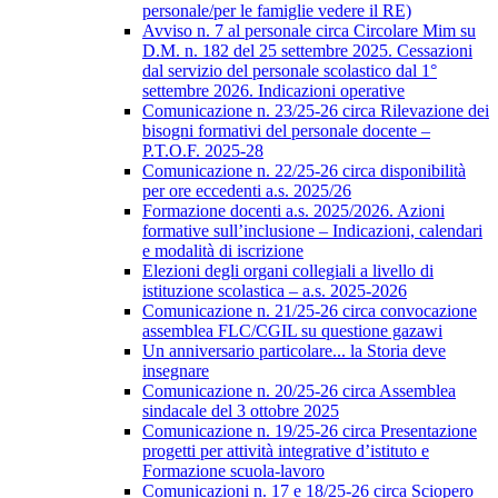
personale/per le famiglie vedere il RE)
Avviso n. 7 al personale circa Circolare Mim su
D.M. n. 182 del 25 settembre 2025. Cessazioni
dal servizio del personale scolastico dal 1°
settembre 2026. Indicazioni operative
Comunicazione n. 23/25-26 circa Rilevazione dei
bisogni formativi del personale docente –
P.T.O.F. 2025-28
Comunicazione n. 22/25-26 circa disponibilità
per ore eccedenti a.s. 2025/26
Formazione docenti a.s. 2025/2026. Azioni
formative sull’inclusione – Indicazioni, calendari
e modalità di iscrizione
Elezioni degli organi collegiali a livello di
istituzione scolastica – a.s. 2025-2026
Comunicazione n. 21/25-26 circa convocazione
assemblea FLC/CGIL su questione gazawi
Un anniversario particolare... la Storia deve
insegnare
Comunicazione n. 20/25-26 circa Assemblea
sindacale del 3 ottobre 2025
Comunicazione n. 19/25-26 circa Presentazione
progetti per attività integrative d’istituto e
Formazione scuola-lavoro
Comunicazioni n. 17 e 18/25-26 circa Sciopero