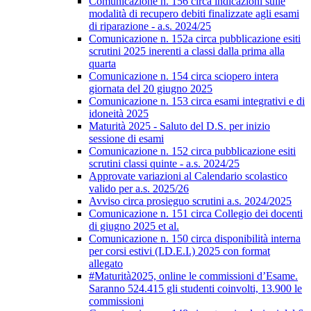
Comunicazione n. 156 circa indicazioni sulle
modalità di recupero debiti finalizzate agli esami
di riparazione - a.s. 2024/25
Comunicazione n. 152a circa pubblicazione esiti
scrutini 2025 inerenti a classi dalla prima alla
quarta
Comunicazione n. 154 circa sciopero intera
giornata del 20 giugno 2025
Comunicazione n. 153 circa esami integrativi e di
idoneità 2025
Maturità 2025 - Saluto del D.S. per inizio
sessione di esami
Comunicazione n. 152 circa pubblicazione esiti
scrutini classi quinte - a.s. 2024/25
Approvate variazioni al Calendario scolastico
valido per a.s. 2025/26
Avviso circa prosieguo scrutini a.s. 2024/2025
Comunicazione n. 151 circa Collegio dei docenti
di giugno 2025 et al.
Comunicazione n. 150 circa disponibilità interna
per corsi estivi (I.D.E.I.) 2025 con format
allegato
#Maturità2025, online le commissioni d’Esame.
Saranno 524.415 gli studenti coinvolti, 13.900 le
commissioni