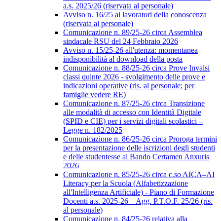
a.s. 2025/26 (riservata al personale)
Avviso n. 16/25 ai lavoratori della conoscenza
(riservata al personale)
Comunicazione n. 89/25-26 circa Assemblea
sindacale RSU del 24 Febbraio 2026
Avviso n. 15/25-26 all'utenza: momentanea
indisponibilità al download della posta
Comunicazione n. 88/25-26 circa Prove Invalsi
classi quinte 2026 - svolgimento delle prove e
indicazioni operative (ris. al personale; per
famiglie vedere RE)
Comunicazione n. 87/25-26 circa Transizione
alle modalità di accesso con Identità Digitale
(SPID e CIE) per i servizi digitali scolastici –
Legge n. 182/2025
Comunicazione n. 86/25-26 circa Proroga termini
per la presentazione delle iscrizioni degli studenti
e delle studentesse al Bando Certamen Anxuris
2026
Comunicazione n. 85/25-26 circa c.so AICA–AI
Literacy per la Scuola (Alfabetizzazione
all'Intelligenza Artificiale) - Piano di Formazione
Docenti a.s. 2025-26 – Agg. P.T.O.F. 25/26 (ris.
al personale)
Comunicazione n. 84/25-26 relativa alla