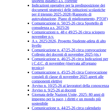
sportelli didattici a.s. corrente
Indicazioni operative per la predisposizione dei
documenti strategici delle istituzioni scolastiche
per il triennio 2025-2028 (Rapporto di
autovalutazione, Piano di miglioramento, PTOF)
Comunicazione n. 50/25-26 circa Sportello di
consulenza a.s. 2025/26
Comunicazioni n. 48 e 49/25-26 circa sciopero
novembre p.v.
A.s. 2025/2026, Progetto Studente-atleta di alto
livello
Comunicazione n. 47/25-26 circa convocazione
Collegio dei docenti di novembre 2025 (ris.)
Comunicazione n. 46/25-26 circa Indicazioni per
i C.d.C. di novembre (riservata all'organo
tecnico)
Comunicazione n. 45/25-26 circa Convocazione
consigli di classe di novembre 2025 aperti alle
componenti elettive
Avviso n. 10/25-26 ai lavoratori della conoscenza
Avviso n. 9/25-26 ai docenti
Giornata delle Nazioni Unite, 2025: 80 anni di
impegno per la pace, i diritti e un mondo più
sostenibile
Comunicazione n. 44/25-26 circa calendario