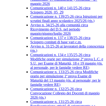
maggio 2026
Comunicazioni n. 140 e 141/25-26 circa
Sciopero 2026_05_29
Comunicazione n. 139/25-26 circa Istruzioni per
scrutini finali anno scolastico 2025/26 (ris.)
Avviso n. 34/25-26 alla comunità circa
Ricevimento del D.S. nel periodo
maggio/giugno/luglio 2026
Comunicazioni n. 137 e 138/25-26 circa
Sciopero comitati di base vari c.m.
Avviso n. 31/25-26 ai lavoratori della conoscenza
(ris.)
Comunicazioni n. 134 e 135/25-26 circa
Modifiche orarie per simulazione 2ª prova L.C. e
S.U. per Esame di Maturità, 18 e 19 maggio (ris.
al personale, per le famiglie vedere RE)
Comunicazione n. 133/25-26 circa Modifiche
orario per simulazione 1ª prova Esame di
Maturità del 13 maggio (ris. al personale; per le
famiglie vedere RE)
Comunicazione n. 132/25-26 circa
Convocazione Collegio dei Docenti di maggio
2026 (ris.)
Comunicazione n. 131/25-26 circa
Rendicontazione attività di orientamento a.s.