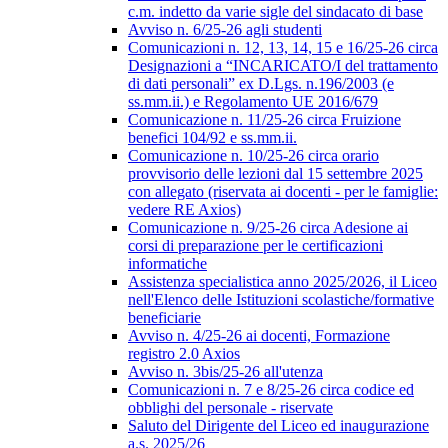
c.m. indetto da varie sigle del sindacato di base
Avviso n. 6/25-26 agli studenti
Comunicazioni n. 12, 13, 14, 15 e 16/25-26 circa
Designazioni a “INCARICATO/I del trattamento
di dati personali” ex D.Lgs. n.196/2003 (e
ss.mm.ii.) e Regolamento UE 2016/679
Comunicazione n. 11/25-26 circa Fruizione
benefici 104/92 e ss.mm.ii.
Comunicazione n. 10/25-26 circa orario
provvisorio delle lezioni dal 15 settembre 2025
con allegato (riservata ai docenti - per le famiglie:
vedere RE Axios)
Comunicazione n. 9/25-26 circa Adesione ai
corsi di preparazione per le certificazioni
informatiche
Assistenza specialistica anno 2025/2026, il Liceo
nell'Elenco delle Istituzioni scolastiche/formative
beneficiarie
Avviso n. 4/25-26 ai docenti, Formazione
registro 2.0 Axios
Avviso n. 3bis/25-26 all'utenza
Comunicazioni n. 7 e 8/25-26 circa codice ed
obblighi del personale - riservate
Saluto del Dirigente del Liceo ed inaugurazione
a.s. 2025/26