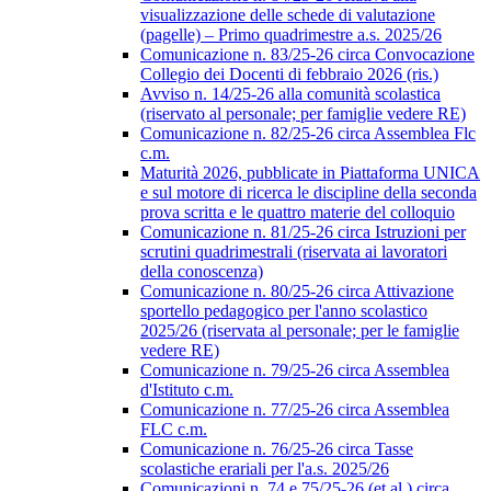
visualizzazione delle schede di valutazione
(pagelle) – Primo quadrimestre a.s. 2025/26
Comunicazione n. 83/25-26 circa Convocazione
Collegio dei Docenti di febbraio 2026 (ris.)
Avviso n. 14/25-26 alla comunità scolastica
(riservato al personale; per famiglie vedere RE)
Comunicazione n. 82/25-26 circa Assemblea Flc
c.m.
Maturità 2026, pubblicate in Piattaforma UNICA
e sul motore di ricerca le discipline della seconda
prova scritta e le quattro materie del colloquio
Comunicazione n. 81/25-26 circa Istruzioni per
scrutini quadrimestrali (riservata ai lavoratori
della conoscenza)
Comunicazione n. 80/25-26 circa Attivazione
sportello pedagogico per l'anno scolastico
2025/26 (riservata al personale; per le famiglie
vedere RE)
Comunicazione n. 79/25-26 circa Assemblea
d'Istituto c.m.
Comunicazione n. 77/25-26 circa Assemblea
FLC c.m.
Comunicazione n. 76/25-26 circa Tasse
scolastiche erariali per l'a.s. 2025/26
Comunicazioni n. 74 e 75/25-26 (et al.) circa