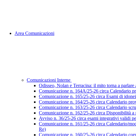
Area Comunicazioni
Comunicazioni Interne
Odisseo, Nolan e Terracina: il mito torna a parlare al
Comunicazione n. 164A/25-26 circa Calendario pr
Comunicazione n. 165/25-26 circa Esami di idoneità 
Comunicazione n. 164/25-26 circa Calendario prove
Comunicazione n. 163/25-26 circa Calendario scruti
Comunicazione n. 162/25-26 circa Disponibilità a ri
Avviso n. 36/25-26 circa esami integrativi validi p
Comunicazione n. 161/25-26 circa Calendario/modalità
Re)
Comunicazione n. 160/25-26 circa Calendario corsi d