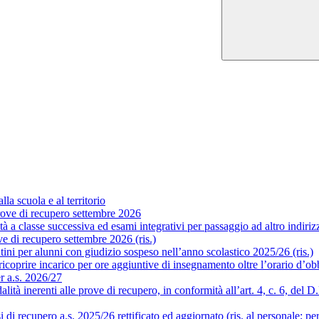
la scuola e al territorio
ove di recupero settembre 2026
a classe successiva ed esami integrativi per passaggio ad altro indirizzo
 di recupero settembre 2026 (ris.)
ni per alunni con giudizio sospeso nell’anno scolastico 2025/26 (ris.)
coprire incarico per ore aggiuntive di insegnamento oltre l’orario d’obb
er a.s. 2026/27
 inerenti alle prove di recupero, in conformità all’art. 4, c. 6, del D.P.
i recupero a.s. 2025/26 rettificato ed aggiornato (ris. al personale; pe