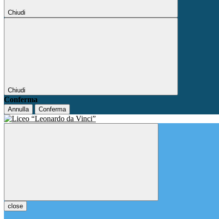
Chiudi
Chiudi
Conferma
Annulla
Conferma
close