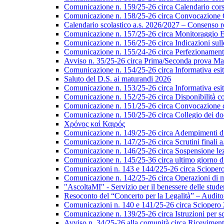
Comunicazione n. 159/25-26 circa Calendario corsi 
Comunicazione n. 158/25-26 circa Convocazione Col
Calendario scolastico a.s. 2026/2027 – Consenso re
Comunicazione n. 157/25-26 circa Monitoraggio EL
Comunicazione n. 156/25-26 circa Indicazioni sulle 
Comunicazione n. 155/24-26 circa Perfezionamento i
Avviso n. 35/25-26 circa Prima/Seconda prova Matu
Comunicazione n. 154/25-26 circa Informativa esiti s
Saluto del D.S. ai maturandi 2026
Comunicazione n. 153/25-26 circa Informativa esiti 
Comunicazione n. 152/25-26 circa Disponibilità cor
Comunicazione n. 151/25-26 circa Convocazione del 
Comunicazione n. 150/25-26 circa Collegio dei do
Χρόνος καὶ Καιρός
Comunicazione n. 149/25-26 circa Adempimenti di ca
Comunicazione n. 147/25-26 circa Scrutini finali a
Comunicazione n. 146/25-26 circa Sospensione lezio
Comunicazione n. 145/25-36 circa ultimo giorno di
Comunicazioni n. 143 e 144/225-26 circa Scioper
Comunicazione n. 142/25-26 circa Operazioni di 
"AscoltaMI" - Servizio per il benessere delle student
Resoconto del “Concerto per la Legalità” – Audit
Comunicazioni n. 140 e 141/25-26 circa Scioper
Comunicazione n. 139/25-26 circa Istruzioni per scr
Avviso n. 34/25-26 alla comunità circa Ricevimen