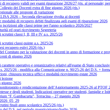
di recupero validi per esami riparazione 2026/27 (ris. al personale; pe
legio dei Docenti extra di fine giugno 2026 (ris.)
gionale alle proposte di variazione
ISA 2026 – Seconda rilevazione rivolta ai docenti
modalità di recupero debiti finalizzata agli esami di riparazione 2026
scrizioni alle classi prime per l'anno scolastico 2026/2027
rità ed orari ricevimento Segreteria
crutini classi I, II, III e IV a.s. 2025/26
scrutini classi quinte a.s. 2025/26
si recupero estivi 2026 (ris.)
Comitato per la valutazione dei docenti in anno di formazione e prova 
centi di giugno 2026
rattere operativo e organizzativo relativi all'esame di Stato conclusiv
.s. 2025/26 - modifica alla Comunicazione n. 90/25-26 del D.S. + format
ni, chiusura tecnica uffici e modalità ricevimento estate 2026
 lezione
o giugno 2026
monitoraggio e rendicontazione dell’Aggiornamento 2025-26 al PTOF 20
esse e degli studenti. Indicazioni operative per studenti, famiglie e Isti
orium “F. Gambacurta”, Terracina – 27 maggio 2026
o 2026_05_29
utini finali anno scolastico 2025/26 (ris.)
to del D.S. nel periodo maggio/giugno/luglio 2026