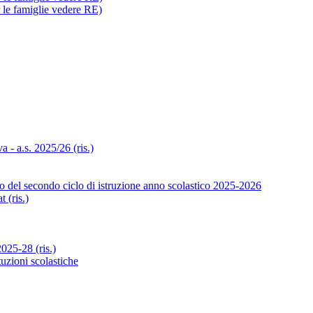
r le famiglie vedere RE)
- a.s. 2025/26 (ris.)
o del secondo ciclo di istruzione anno scolastico 2025-2026
 (ris.)
25-28 (ris.)
tuzioni scolastiche