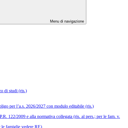
Menu di navigazione
 di studi (ris.)
ligo per l’a.s. 2026/2027 con modulo editabile (ris.)
R. 122/2009 e alla normativa collegata (ris. al pers.; per le fam. v.
r le famiglie vedere RE)