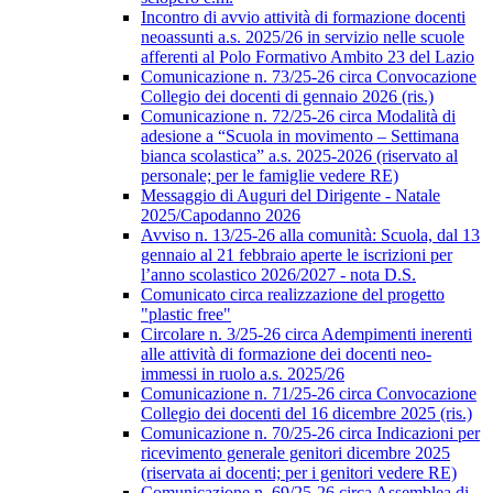
Incontro di avvio attività di formazione docenti
neoassunti a.s. 2025/26 in servizio nelle scuole
afferenti al Polo Formativo Ambito 23 del Lazio
Comunicazione n. 73/25-26 circa Convocazione
Collegio dei docenti di gennaio 2026 (ris.)
Comunicazione n. 72/25-26 circa Modalità di
adesione a “Scuola in movimento – Settimana
bianca scolastica” a.s. 2025-2026 (riservato al
personale; per le famiglie vedere RE)
Messaggio di Auguri del Dirigente - Natale
2025/Capodanno 2026
Avviso n. 13/25-26 alla comunità: Scuola, dal 13
gennaio al 21 febbraio aperte le iscrizioni per
l’anno scolastico 2026/2027 - nota D.S.
Comunicato circa realizzazione del progetto
"plastic free"
Circolare n. 3/25-26 circa Adempimenti inerenti
alle attività di formazione dei docenti neo-
immessi in ruolo a.s. 2025/26
Comunicazione n. 71/25-26 circa Convocazione
Collegio dei docenti del 16 dicembre 2025 (ris.)
Comunicazione n. 70/25-26 circa Indicazioni per
ricevimento generale genitori dicembre 2025
(riservata ai docenti; per i genitori vedere RE)
Comunicazione n. 69/25-26 circa Assemblea di