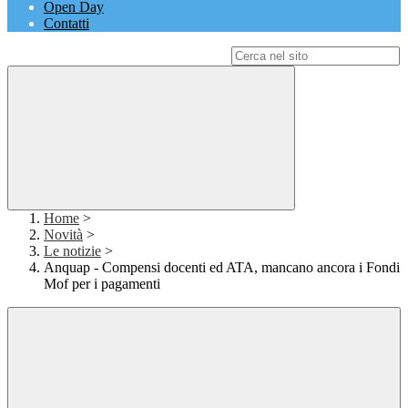
Open Day
Contatti
Campo di ricerca per le pagine del sito
Home
>
Novità
>
Le notizie
>
Anquap - Compensi docenti ed ATA, mancano ancora i Fondi
Mof per i pagamenti