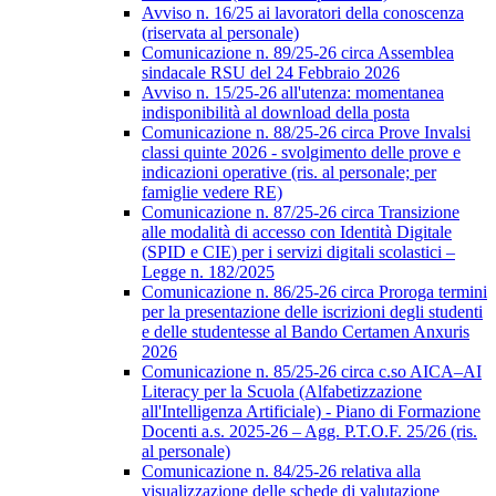
Avviso n. 16/25 ai lavoratori della conoscenza
(riservata al personale)
Comunicazione n. 89/25-26 circa Assemblea
sindacale RSU del 24 Febbraio 2026
Avviso n. 15/25-26 all'utenza: momentanea
indisponibilità al download della posta
Comunicazione n. 88/25-26 circa Prove Invalsi
classi quinte 2026 - svolgimento delle prove e
indicazioni operative (ris. al personale; per
famiglie vedere RE)
Comunicazione n. 87/25-26 circa Transizione
alle modalità di accesso con Identità Digitale
(SPID e CIE) per i servizi digitali scolastici –
Legge n. 182/2025
Comunicazione n. 86/25-26 circa Proroga termini
per la presentazione delle iscrizioni degli studenti
e delle studentesse al Bando Certamen Anxuris
2026
Comunicazione n. 85/25-26 circa c.so AICA–AI
Literacy per la Scuola (Alfabetizzazione
all'Intelligenza Artificiale) - Piano di Formazione
Docenti a.s. 2025-26 – Agg. P.T.O.F. 25/26 (ris.
al personale)
Comunicazione n. 84/25-26 relativa alla
visualizzazione delle schede di valutazione