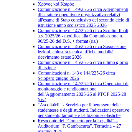
Χρόνος καὶ Καιρός
Comunicazione n. 149/25-26 circa Adempimenti
di carattere operativo e organizzativo relativi
all'esame di Stato conclusivo del secondo ciclo di
istruzione anno scolastico 2025-2026
Comunicazione n. 147/25-26 circa Scrutini finali
a.s. 2025/26 - modifica alla Comunicazione n.
90/25-26 del D.S. + format (ris.)
Comunicazione n. 146/25-26 circa Sospensione
lezioni, chiusura tecnica uffici e modalità
ricevimento estate 2026
Comunicazione n. 145/25-36 circa ultimo giorno
di lezione
Comunicazioni n. 143 e 144/225-26 circa
Sciopero giugno 2026
Comunicazione n. 142/25-26 circa Operazioni di
monitoraggio e rendicontazione
dell’Aggiornamento 2025-26 al PTOF 2025-28
(ris.)
"AscoltaMI" - Servizio per il benessere delle
studentesse e degli studenti. Indicazioni operative
per studenti, famiglie e Istituzioni scolastiche
Resoconto del “Concerto per la Legalità” –
Auditorium “F. Gambacurta”, Terracina – 27
maggio 2026