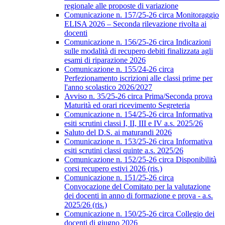
regionale alle proposte di variazione
Comunicazione n. 157/25-26 circa Monitoraggio
ELISA 2026 – Seconda rilevazione rivolta ai
docenti
Comunicazione n. 156/25-26 circa Indicazioni
sulle modalità di recupero debiti finalizzata agli
esami di riparazione 2026
Comunicazione n. 155/24-26 circa
Perfezionamento iscrizioni alle classi prime per
l'anno scolastico 2026/2027
Avviso n. 35/25-26 circa Prima/Seconda prova
Maturità ed orari ricevimento Segreteria
Comunicazione n. 154/25-26 circa Informativa
esiti scrutini classi I, II, III e IV a.s. 2025/26
Saluto del D.S. ai maturandi 2026
Comunicazione n. 153/25-26 circa Informativa
esiti scrutini classi quinte a.s. 2025/26
Comunicazione n. 152/25-26 circa Disponibilità
corsi recupero estivi 2026 (ris.)
Comunicazione n. 151/25-26 circa
Convocazione del Comitato per la valutazione
dei docenti in anno di formazione e prova - a.s.
2025/26 (ris.)
Comunicazione n. 150/25-26 circa Collegio dei
docenti di giugno 2026