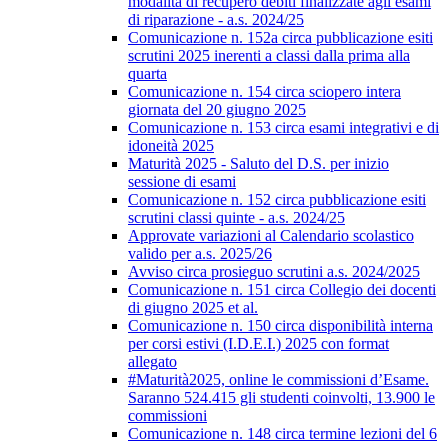
modalità di recupero debiti finalizzate agli esami
di riparazione - a.s. 2024/25
Comunicazione n. 152a circa pubblicazione esiti
scrutini 2025 inerenti a classi dalla prima alla
quarta
Comunicazione n. 154 circa sciopero intera
giornata del 20 giugno 2025
Comunicazione n. 153 circa esami integrativi e di
idoneità 2025
Maturità 2025 - Saluto del D.S. per inizio
sessione di esami
Comunicazione n. 152 circa pubblicazione esiti
scrutini classi quinte - a.s. 2024/25
Approvate variazioni al Calendario scolastico
valido per a.s. 2025/26
Avviso circa prosieguo scrutini a.s. 2024/2025
Comunicazione n. 151 circa Collegio dei docenti
di giugno 2025 et al.
Comunicazione n. 150 circa disponibilità interna
per corsi estivi (I.D.E.I.) 2025 con format
allegato
#Maturità2025, online le commissioni d’Esame.
Saranno 524.415 gli studenti coinvolti, 13.900 le
commissioni
Comunicazione n. 148 circa termine lezioni del 6