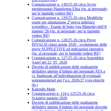
Comunicazione n. 130/25-26 circa Avvio
monitoraggio Piattaforma Elisa (ris. al personale;
per le famiglie vedere RE)
Comunicazione n. 129/25-26 circa Modifiche
orarie per simulazione 2ª prova indirizzo
scientifico - Esame di Stato (ora Maturità) dell’8
maggio '26 (ris. al personale; per le famiglie
vedere RE)
Comunicazione n. 128/25-26 circa Prove
INVALSI classi quinte 2026 - svolgimento delle
prove SUPPLETIVE ed indicazioni operative
(ris. al personale; per le famiglie vedere RE)
Comunicazione n. 127/25-26 circa Assemblea
Anief del 22_05_2026
Decreto di pubblicazione delle graduatorie
definitive interne d’istituto del personale ATA a
t.i. finalizzate all’individuazione di eventuali
soprannumerari per l’a.s. 2026/27 (con elenchi
ris.)
Kalendis Maiis
Comunicazioni n. 124 e 125/25-26 circa
Sciopero maggio 2026
Decreto di pubblicazione delle graduatorie
definitive interne d’istituto del personale docente