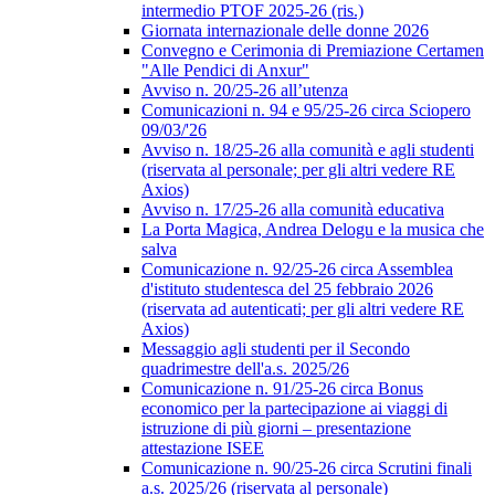
intermedio PTOF 2025-26 (ris.)
Giornata internazionale delle donne 2026
Convegno e Cerimonia di Premiazione Certamen
"Alle Pendici di Anxur"
Avviso n. 20/25-26 all’utenza
Comunicazioni n. 94 e 95/25-26 circa Sciopero
09/03/'26
Avviso n. 18/25-26 alla comunità e agli studenti
(riservata al personale; per gli altri vedere RE
Axios)
Avviso n. 17/25-26 alla comunità educativa
La Porta Magica, Andrea Delogu e la musica che
salva
Comunicazione n. 92/25-26 circa Assemblea
d'istituto studentesca del 25 febbraio 2026
(riservata ad autenticati; per gli altri vedere RE
Axios)
Messaggio agli studenti per il Secondo
quadrimestre dell'a.s. 2025/26
Comunicazione n. 91/25-26 circa Bonus
economico per la partecipazione ai viaggi di
istruzione di più giorni – presentazione
attestazione ISEE
Comunicazione n. 90/25-26 circa Scrutini finali
a.s. 2025/26 (riservata al personale)