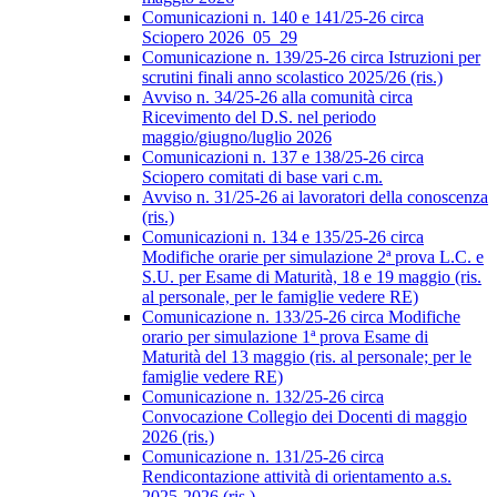
Comunicazioni n. 140 e 141/25-26 circa
Sciopero 2026_05_29
Comunicazione n. 139/25-26 circa Istruzioni per
scrutini finali anno scolastico 2025/26 (ris.)
Avviso n. 34/25-26 alla comunità circa
Ricevimento del D.S. nel periodo
maggio/giugno/luglio 2026
Comunicazioni n. 137 e 138/25-26 circa
Sciopero comitati di base vari c.m.
Avviso n. 31/25-26 ai lavoratori della conoscenza
(ris.)
Comunicazioni n. 134 e 135/25-26 circa
Modifiche orarie per simulazione 2ª prova L.C. e
S.U. per Esame di Maturità, 18 e 19 maggio (ris.
al personale, per le famiglie vedere RE)
Comunicazione n. 133/25-26 circa Modifiche
orario per simulazione 1ª prova Esame di
Maturità del 13 maggio (ris. al personale; per le
famiglie vedere RE)
Comunicazione n. 132/25-26 circa
Convocazione Collegio dei Docenti di maggio
2026 (ris.)
Comunicazione n. 131/25-26 circa
Rendicontazione attività di orientamento a.s.
2025-2026 (ris.)