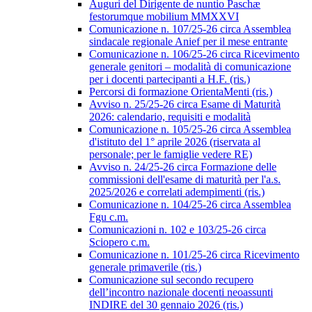
Auguri del Dirigente de nuntio Paschæ
festorumque mobilium MMXXVI
Comunicazione n. 107/25-26 circa Assemblea
sindacale regionale Anief per il mese entrante
Comunicazione n. 106/25-26 circa Ricevimento
generale genitori – modalità di comunicazione
per i docenti partecipanti a H.F. (ris.)
Percorsi di formazione OrientaMenti (ris.)
Avviso n. 25/25-26 circa Esame di Maturità
2026: calendario, requisiti e modalità
Comunicazione n. 105/25-26 circa Assemblea
d'istituto del 1° aprile 2026 (riservata al
personale; per le famiglie vedere RE)
Avviso n. 24/25-26 circa Formazione delle
commissioni dell'esame di maturità per l'a.s.
2025/2026 e correlati adempimenti (ris.)
Comunicazione n. 104/25-26 circa Assemblea
Fgu c.m.
Comunicazioni n. 102 e 103/25-26 circa
Sciopero c.m.
Comunicazione n. 101/25-26 circa Ricevimento
generale primaverile (ris.)
Comunicazione sul secondo recupero
dell’incontro nazionale docenti neoassunti
INDIRE del 30 gennaio 2026 (ris.)