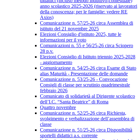
didattici (incluso metodo induttivo-contestuale)
anno scolastico 2025-2026 (riservato ai lavoratori
della conoscenza; per le famiglie: vedere RE
Axios)
Comunicazione n. 57/25-26 circa Assemblea di
istituto del 21 novembre 2025
Elezioni Consiglio d'istituto 2025, tutte le
informazioni per il voto
Comunicazioni n. 55 e 56/25-26 circa Sciopero
28 p.v.
Elezioni Consiglio di Istituto triennio 2025-2028
- aggiornamento
Comunicazione n. 54/25-26 circa Esame di Stato
alias Maturità - Presentazione delle domande
Comunicazione n. 53/25-26 - Convocazione
Consigli di classe per scrutinio quadrimestrale
febbraio 2026
Comunicato di solidarietà al Dirigente scolastico
dell’I.C. “Santa Beatrice” di Roma
Quattro novembre
Comunicazione n. 52/25-26 circa Richiesta,
svolgimento e verbalizzazione dell’assemblea di
classe
Comunicazione n. 51/25-26 circa Disponibilità
sportelli didattici a.s. corrente