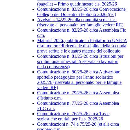
(pagelle) – Primo quadrimestre a.s. 2025/26
Comunicazione n. 83/25-26 circa Convocazione
Collegio dei Docenti di febbraio 2026 (ris.)
Avviso n. 14/25-26 alla comunità scolastica
(riservato al personale; per famiglie vedere RE)
Comunicazione n. 82/25-26 circa Assemblea Flc
c.m.
Maturità 2026, pubblicate in Piattaforma UNICA
e sul motore di ricerca le discipline della seconda
prova scritta e le quattro materie del colloquio
Comunicazione n. 81/25-26 circa Istruzioni per
scrutini quadrimestrali (riservata ai lavoratori
della conoscenza)
Comunicazione n. 80/25-26 circa Attivazione
sportello pedagogico per l'anno scolastico
2025/26 (riservata al personale; per le famiglie
vedere RE)
Comunicazione n. 79/25-26 circa Assemblea
d'Istituto c.m.
Comunicazione n. 77/25-26 circa Assemblea
FLC c.m.
Comunicazione n. 76/25-26 circa Tasse
scolastiche erariali per l'a.s. 2025/26
Comunicazioni n. 74 e 75/25-26 (et al.) circa
sciopero c.m.