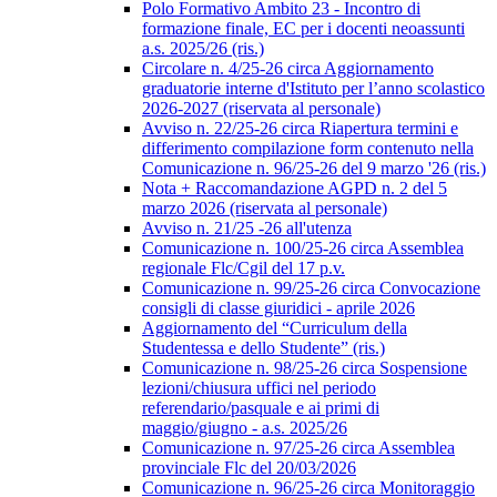
Polo Formativo Ambito 23 - Incontro di
formazione finale, EC per i docenti neoassunti
a.s. 2025/26 (ris.)
Circolare n. 4/25-26 circa Aggiornamento
graduatorie interne d'Istituto per l’anno scolastico
2026-2027 (riservata al personale)
Avviso n. 22/25-26 circa Riapertura termini e
differimento compilazione form contenuto nella
Comunicazione n. 96/25-26 del 9 marzo '26 (ris.)
Nota + Raccomandazione AGPD n. 2 del 5
marzo 2026 (riservata al personale)
Avviso n. 21/25 -26 all'utenza
Comunicazione n. 100/25-26 circa Assemblea
regionale Flc/Cgil del 17 p.v.
Comunicazione n. 99/25-26 circa Convocazione
consigli di classe giuridici - aprile 2026
Aggiornamento del “Curriculum della
Studentessa e dello Studente” (ris.)
Comunicazione n. 98/25-26 circa Sospensione
lezioni/chiusura uffici nel periodo
referendario/pasquale e ai primi di
maggio/giugno - a.s. 2025/26
Comunicazione n. 97/25-26 circa Assemblea
provinciale Flc del 20/03/2026
Comunicazione n. 96/25-26 circa Monitoraggio