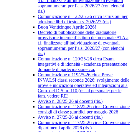
a t.i. finalizzate all’individuazione di eventuali
soprannumerari per l’a.s. 2026/27 (con elenchi
ris.)
Comunicazione n. 122/25-26 circa Istruzioni per
adozione libri di testo a.s. 2026/27 (ris.)
Buon Venticinque Aprile 2026!
Decreto di pubblicazione delle graduatorie
provvisorie interne d’istituto del personale ATA a
t.i. finalizzate all’individuazione di eventuali
soprannumerari per l’a.s. 2026/27 (con elenchi
ris.)
Comunicazione n. 120/25-26 circa Esami
integrativi e di idoneità - scadenza presentazione
domande di partecipazione c.a.
Comunicazione n.119/25-26 circa Prove
INVALSI classi seconde 2026: svolgimento delle
prove e indicazioni operative ed integrazioni alla
Com. del D.S. n. 110 (ris. al personale; per le
fam. vedere RE)
Avviso n. 28/25-26 ai docenti (ris.)
Comunicazione n. 118/25-26 circa Convocazione
consigli di classe giuridici per maggio 2026
Avviso n. 27/25-26 ai docenti (ris.)
Comunicazione n. 117/25-26 circa Convocazione
dipartimenti aprile 2026 (ris.)