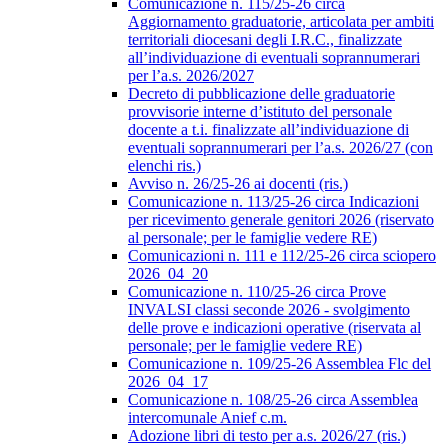
Comunicazione n. 115/25-26 circa
Aggiornamento graduatorie, articolata per ambiti
territoriali diocesani degli I.R.C., finalizzate
all’individuazione di eventuali soprannumerari
per l’a.s. 2026/2027
Decreto di pubblicazione delle graduatorie
provvisorie interne d’istituto del personale
docente a t.i. finalizzate all’individuazione di
eventuali soprannumerari per l’a.s. 2026/27 (con
elenchi ris.)
Avviso n. 26/25-26 ai docenti (ris.)
Comunicazione n. 113/25-26 circa Indicazioni
per ricevimento generale genitori 2026 (riservato
al personale; per le famiglie vedere RE)
Comunicazioni n. 111 e 112/25-26 circa sciopero
2026_04_20
Comunicazione n. 110/25-26 circa Prove
INVALSI classi seconde 2026 - svolgimento
delle prove e indicazioni operative (riservata al
personale; per le famiglie vedere RE)
Comunicazione n. 109/25-26 Assemblea Flc del
2026_04_17
Comunicazione n. 108/25-26 circa Assemblea
intercomunale Anief c.m.
Adozione libri di testo per a.s. 2026/27 (ris.)