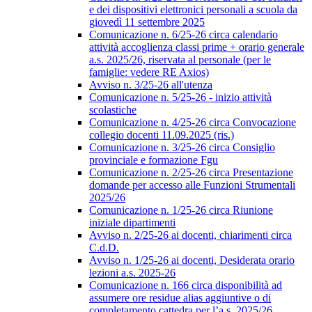
e dei dispositivi elettronici personali a scuola da
giovedì 11 settembre 2025
Comunicazione n. 6/25-26 circa calendario
attività accoglienza classi prime + orario generale
a.s. 2025/26, riservata al personale (per le
famiglie: vedere RE Axios)
Avviso n. 3/25-26 all'utenza
Comunicazione n. 5/25-26 - inizio attività
scolastiche
Comunicazione n. 4/25-26 circa Convocazione
collegio docenti 11.09.2025 (ris.)
Comunicazione n. 3/25-26 circa Consiglio
provinciale e formazione Fgu
Comunicazione n. 2/25-26 circa Presentazione
domande per accesso alle Funzioni Strumentali
2025/26
Comunicazione n. 1/25-26 circa Riunione
iniziale dipartimenti
Avviso n. 2/25-26 ai docenti, chiarimenti circa
C.d.D.
Avviso n. 1/25-26 ai docenti, Desiderata orario
lezioni a.s. 2025-26
Comunicazione n. 166 circa disponibilità ad
assumere ore residue alias aggiuntive o di
completamento cattedra per l’a.s. 2025/26