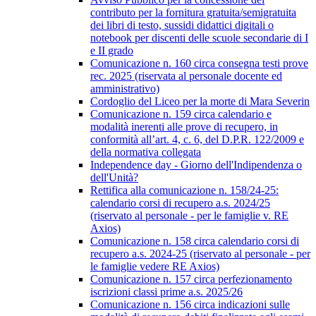
contributo per la fornitura gratuita/semigratuita
dei libri di testo, sussidi didattici digitali o
notebook per discenti delle scuole secondarie di I
e II grado
Comunicazione n. 160 circa consegna testi prove
rec. 2025 (riservata al personale docente ed
amministrativo)
Cordoglio del Liceo per la morte di Mara Severin
Comunicazione n. 159 circa calendario e
modalità inerenti alle prove di recupero, in
conformità all’art. 4, c. 6, del D.P.R. 122/2009 e
della normativa collegata
Independence day - Giorno dell'Indipendenza o
dell'Unità?
Rettifica alla comunicazione n. 158/24-25:
calendario corsi di recupero a.s. 2024/25
(riservato al personale - per le famiglie v. RE
Axios)
Comunicazione n. 158 circa calendario corsi di
recupero a.s. 2024-25 (riservato al personale - per
le famiglie vedere RE Axios)
Comunicazione n. 157 circa perfezionamento
iscrizioni classi prime a.s. 2025/26
Comunicazione n. 156 circa indicazioni sulle