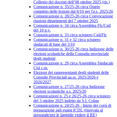
Collegio dei docenti dell’08 ottobre 2025 (ris.)
Comunicazione n. 35/25-26 circa Orario
completo delle lezioni dal 6/10 per l'a.s. 2025/26
Comunicazione n. 28/25-26 circa Convocazione
riunioni dipartimenti del 7 ottobre 2025
Comunicazione n. 34 circa Assemblea Flc/Cgil
del 10 p.v.
Comunicazione n. 33 circa sciopero Cgil/Flc
Comunicazione n. 31 e 32 circa sciopero
sindacati di base del 3/10
Comunicazione n. 30/25-26 circa Indizione delle
elezioni scolastiche della Consulta provinciale
degli studenti
Comunicazione n. 29 circa Assemblea Sindacale
Cisl c.m.
Elezioni dei rappresentanti degli studenti delle
Consulte Provinciali aa.ss. 2025/2026 e
2026/2027
Comunicazione n. 27/25-26 circa Indizione
elezioni scolastiche a.s. 2025/26
Comunicazioni n. 25 e 26/25-26 circa sciopero
del 3 ottobre 2025 indetto da S.I. Cobas
Comunicazione n. 24/25-26 - Inizio dei corsi di
preparazione agli esami ICDL (riservata al
personale/per le famiglie vedere il RE)