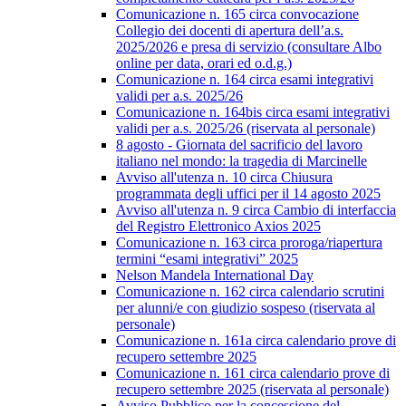
Comunicazione n. 165 circa convocazione
Collegio dei docenti di apertura dell’a.s.
2025/2026 e presa di servizio (consultare Albo
online per data, orari ed o.d.g.)
Comunicazione n. 164 circa esami integrativi
validi per a.s. 2025/26
Comunicazione n. 164bis circa esami integrativi
validi per a.s. 2025/26 (riservata al personale)
8 agosto - Giornata del sacrificio del lavoro
italiano nel mondo: la tragedia di Marcinelle
Avviso all'utenza n. 10 circa Chiusura
programmata degli uffici per il 14 agosto 2025
Avviso all'utenza n. 9 circa Cambio di interfaccia
del Registro Elettronico Axios 2025
Comunicazione n. 163 circa proroga/riapertura
termini “esami integrativi” 2025
Nelson Mandela International Day
Comunicazione n. 162 circa calendario scrutini
per alunni/e con giudizio sospeso (riservata al
personale)
Comunicazione n. 161a circa calendario prove di
recupero settembre 2025
Comunicazione n. 161 circa calendario prove di
recupero settembre 2025 (riservata al personale)
Avviso Pubblico per la concessione del