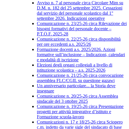
Avviso n. 7 al personale circa Circolare Mim su
D.M. n. 182 del 25 settembre 2025. Cessazioni
dal servizio del personale scolastico dal 1°
settembre 2026. Indicazioni operative
Comunicazione n. 23/25-26 circa Rilevazione dei
bisogni formativi del personale docente –
P.T.O.F. 2025-28
Comunicazione n. 22/25-26 circa disponibilità
per ore eccedenti a.s. 2025/26
Formazione docenti a.s. 2025/2026. Azioni
formative sull’inclusione – Indicazioni, calendari
e modalità di iscrizione
Elezioni degli organi collegiali a livello di
istituzione scolastica – a.s. 2025-2026
Comunicazione n. 21/25-26 circa convocazione
assemblea FLC/CGIL su questione gazawi
Un anniversario particolare... la Storia deve
insegnare
Comunicazione n. 20/25-26 circa Assemblea
sindacale del 3 ottobre 2025
Comunicazione n. 19/25-26 circa Presentazione
progetti per attività integrative d’istituto e
Formazione scuola-lavoro
Comunicazioni n. 17 e 18/25-26 circa Sciopero
c.m. indetto da varie sigle del sindacato di base