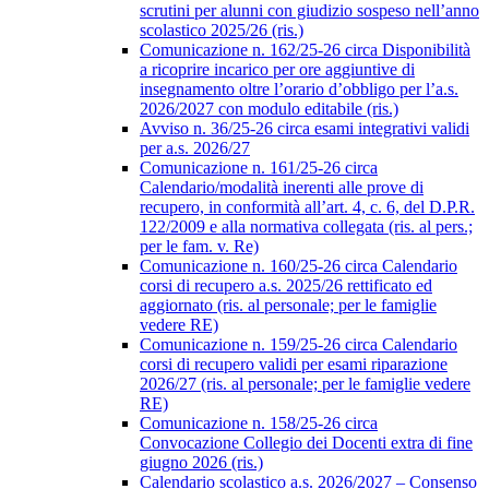
scrutini per alunni con giudizio sospeso nell’anno
scolastico 2025/26 (ris.)
Comunicazione n. 162/25-26 circa Disponibilità
a ricoprire incarico per ore aggiuntive di
insegnamento oltre l’orario d’obbligo per l’a.s.
2026/2027 con modulo editabile (ris.)
Avviso n. 36/25-26 circa esami integrativi validi
per a.s. 2026/27
Comunicazione n. 161/25-26 circa
Calendario/modalità inerenti alle prove di
recupero, in conformità all’art. 4, c. 6, del D.P.R.
122/2009 e alla normativa collegata (ris. al pers.;
per le fam. v. Re)
Comunicazione n. 160/25-26 circa Calendario
corsi di recupero a.s. 2025/26 rettificato ed
aggiornato (ris. al personale; per le famiglie
vedere RE)
Comunicazione n. 159/25-26 circa Calendario
corsi di recupero validi per esami riparazione
2026/27 (ris. al personale; per le famiglie vedere
RE)
Comunicazione n. 158/25-26 circa
Convocazione Collegio dei Docenti extra di fine
giugno 2026 (ris.)
Calendario scolastico a.s. 2026/2027 – Consenso