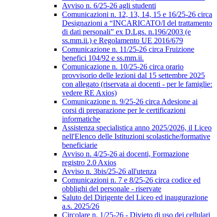
Avviso n. 6/25-26 agli studenti
Comunicazioni n. 12, 13, 14, 15 e 16/25-26 circa
Designazioni a “INCARICATO/I del trattamento
di dati personali” ex D.Lgs. n.196/2003 (e
ss.mm.ii.) e Regolamento UE 2016/679
Comunicazione n. 11/25-26 circa Fruizione
benefici 104/92 e ss.mm.ii.
Comunicazione n. 10/25-26 circa orario
provvisorio delle lezioni dal 15 settembre 2025
con allegato (riservata ai docenti - per le famiglie:
vedere RE Axios)
Comunicazione n. 9/25-26 circa Adesione ai
corsi di preparazione per le certificazioni
informatiche
Assistenza specialistica anno 2025/2026, il Liceo
nell'Elenco delle Istituzioni scolastiche/formative
beneficiarie
Avviso n. 4/25-26 ai docenti, Formazione
registro 2.0 Axios
Avviso n. 3bis/25-26 all'utenza
Comunicazioni n. 7 e 8/25-26 circa codice ed
obblighi del personale - riservate
Saluto del Dirigente del Liceo ed inaugurazione
a.s. 2025/26
Circolare n. 1/25-26 - Divieto di uso dei cellulari