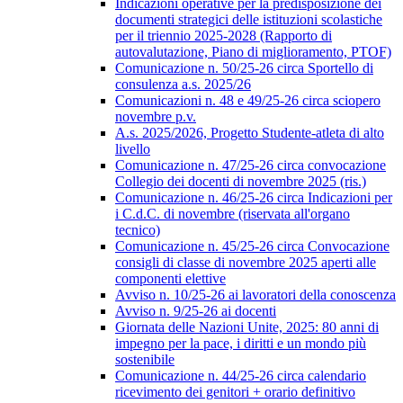
Indicazioni operative per la predisposizione dei
documenti strategici delle istituzioni scolastiche
per il triennio 2025-2028 (Rapporto di
autovalutazione, Piano di miglioramento, PTOF)
Comunicazione n. 50/25-26 circa Sportello di
consulenza a.s. 2025/26
Comunicazioni n. 48 e 49/25-26 circa sciopero
novembre p.v.
A.s. 2025/2026, Progetto Studente-atleta di alto
livello
Comunicazione n. 47/25-26 circa convocazione
Collegio dei docenti di novembre 2025 (ris.)
Comunicazione n. 46/25-26 circa Indicazioni per
i C.d.C. di novembre (riservata all'organo
tecnico)
Comunicazione n. 45/25-26 circa Convocazione
consigli di classe di novembre 2025 aperti alle
componenti elettive
Avviso n. 10/25-26 ai lavoratori della conoscenza
Avviso n. 9/25-26 ai docenti
Giornata delle Nazioni Unite, 2025: 80 anni di
impegno per la pace, i diritti e un mondo più
sostenibile
Comunicazione n. 44/25-26 circa calendario
ricevimento dei genitori + orario definitivo