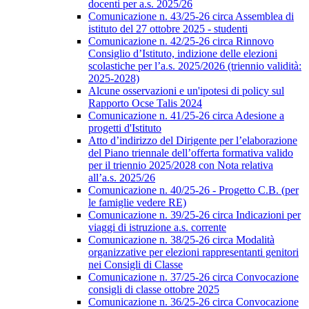
docenti per a.s. 2025/26
Comunicazione n. 43/25-26 circa Assemblea di
istituto del 27 ottobre 2025 - studenti
Comunicazione n. 42/25-26 circa Rinnovo
Consiglio d’Istituto, indizione delle elezioni
scolastiche per l’a.s. 2025/2026 (triennio validità:
2025-2028)
Alcune osservazioni e un'ipotesi di policy sul
Rapporto Ocse Talis 2024
Comunicazione n. 41/25-26 circa Adesione a
progetti d'Istituto
Atto d’indirizzo del Dirigente per l’elaborazione
del Piano triennale dell’offerta formativa valido
per il triennio 2025/2028 con Nota relativa
all’a.s. 2025/26
Comunicazione n. 40/25-26 - Progetto C.B. (per
le famiglie vedere RE)
Comunicazione n. 39/25-26 circa Indicazioni per
viaggi di istruzione a.s. corrente
Comunicazione n. 38/25-26 circa Modalità
organizzative per elezioni rappresentanti genitori
nei Consigli di Classe
Comunicazione n. 37/25-26 circa Convocazione
consigli di classe ottobre 2025
Comunicazione n. 36/25-26 circa Convocazione