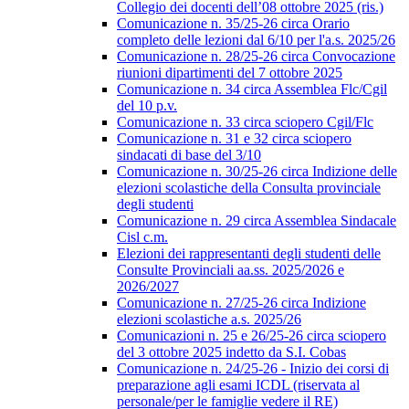
Collegio dei docenti dell’08 ottobre 2025 (ris.)
Comunicazione n. 35/25-26 circa Orario
completo delle lezioni dal 6/10 per l'a.s. 2025/26
Comunicazione n. 28/25-26 circa Convocazione
riunioni dipartimenti del 7 ottobre 2025
Comunicazione n. 34 circa Assemblea Flc/Cgil
del 10 p.v.
Comunicazione n. 33 circa sciopero Cgil/Flc
Comunicazione n. 31 e 32 circa sciopero
sindacati di base del 3/10
Comunicazione n. 30/25-26 circa Indizione delle
elezioni scolastiche della Consulta provinciale
degli studenti
Comunicazione n. 29 circa Assemblea Sindacale
Cisl c.m.
Elezioni dei rappresentanti degli studenti delle
Consulte Provinciali aa.ss. 2025/2026 e
2026/2027
Comunicazione n. 27/25-26 circa Indizione
elezioni scolastiche a.s. 2025/26
Comunicazioni n. 25 e 26/25-26 circa sciopero
del 3 ottobre 2025 indetto da S.I. Cobas
Comunicazione n. 24/25-26 - Inizio dei corsi di
preparazione agli esami ICDL (riservata al
personale/per le famiglie vedere il RE)