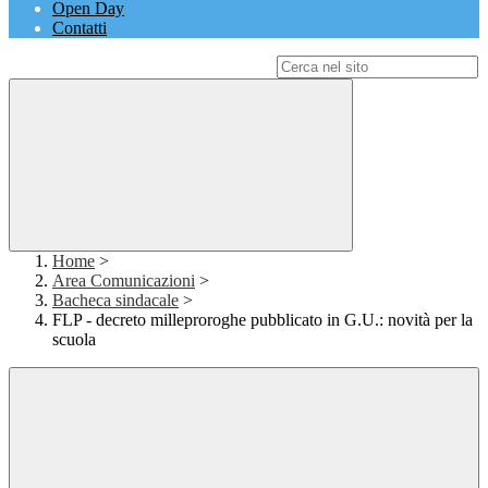
Open Day
Contatti
Campo di ricerca per le pagine del sito
Home
>
Area Comunicazioni
>
Bacheca sindacale
>
FLP - decreto milleproroghe pubblicato in G.U.: novità per la
scuola