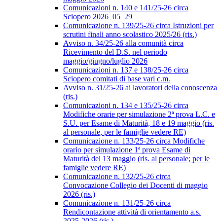
Comunicazioni n. 140 e 141/25-26 circa
Sciopero 2026_05_29
Comunicazione n. 139/25-26 circa Istruzioni per
scrutini finali anno scolastico 2025/26 (ris.)
Avviso n. 34/25-26 alla comunità circa
Ricevimento del D.S. nel periodo
maggio/giugno/luglio 2026
Comunicazioni n. 137 e 138/25-26 circa
Sciopero comitati di base vari c.m.
Avviso n. 31/25-26 ai lavoratori della conoscenza
(ris.)
Comunicazioni n. 134 e 135/25-26 circa
Modifiche orarie per simulazione 2ª prova L.C. e
S.U. per Esame di Maturità, 18 e 19 maggio (ris.
al personale, per le famiglie vedere RE)
Comunicazione n. 133/25-26 circa Modifiche
orario per simulazione 1ª prova Esame di
Maturità del 13 maggio (ris. al personale; per le
famiglie vedere RE)
Comunicazione n. 132/25-26 circa
Convocazione Collegio dei Docenti di maggio
2026 (ris.)
Comunicazione n. 131/25-26 circa
Rendicontazione attività di orientamento a.s.
2025-2026 (ris.)