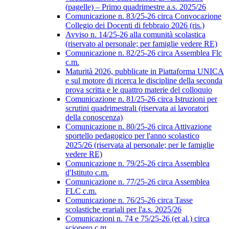
(pagelle) – Primo quadrimestre a.s. 2025/26
Comunicazione n. 83/25-26 circa Convocazione
Collegio dei Docenti di febbraio 2026 (ris.)
Avviso n. 14/25-26 alla comunità scolastica
(riservato al personale; per famiglie vedere RE)
Comunicazione n. 82/25-26 circa Assemblea Flc
c.m.
Maturità 2026, pubblicate in Piattaforma UNICA
e sul motore di ricerca le discipline della seconda
prova scritta e le quattro materie del colloquio
Comunicazione n. 81/25-26 circa Istruzioni per
scrutini quadrimestrali (riservata ai lavoratori
della conoscenza)
Comunicazione n. 80/25-26 circa Attivazione
sportello pedagogico per l'anno scolastico
2025/26 (riservata al personale; per le famiglie
vedere RE)
Comunicazione n. 79/25-26 circa Assemblea
d'Istituto c.m.
Comunicazione n. 77/25-26 circa Assemblea
FLC c.m.
Comunicazione n. 76/25-26 circa Tasse
scolastiche erariali per l'a.s. 2025/26
Comunicazioni n. 74 e 75/25-26 (et al.) circa
sciopero c.m.