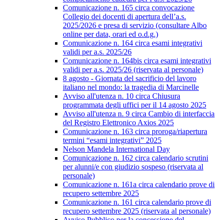
Comunicazione n. 165 circa convocazione
Collegio dei docenti di apertura dell’a.s.
2025/2026 e presa di servizio (consultare Albo
online per data, orari ed o.d.g.)
Comunicazione n. 164 circa esami integrativi
validi per a.s. 2025/26
Comunicazione n. 164bis circa esami integrativi
validi per a.s. 2025/26 (riservata al personale)
8 agosto - Giornata del sacrificio del lavoro
italiano nel mondo: la tragedia di Marcinelle
Avviso all'utenza n. 10 circa Chiusura
programmata degli uffici per il 14 agosto 2025
Avviso all'utenza n. 9 circa Cambio di interfaccia
del Registro Elettronico Axios 2025
Comunicazione n. 163 circa proroga/riapertura
termini “esami integrativi” 2025
Nelson Mandela International Day
Comunicazione n. 162 circa calendario scrutini
per alunni/e con giudizio sospeso (riservata al
personale)
Comunicazione n. 161a circa calendario prove di
recupero settembre 2025
Comunicazione n. 161 circa calendario prove di
recupero settembre 2025 (riservata al personale)
Avviso Pubblico per la concessione del