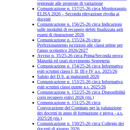
regionale alle proposte di variazione
Comunicazione n. 157/25-26 circa Monitoraggio
ELISA 2026 – Seconda rilevazione rivolta ai
docenti
Comunicazione n. 156/25-26 circa Indicazioni
sulle modalità di recupero debiti finalizzata agli
esami di riparazione 2026
Comunicazione n. 155/24-26 circa
Perfezionamento iscrizioni alle classi prime per
l'anno scolastico 2026/2027
Avviso n. 35/25-26 circa Prima/Seconda prova
Maturità ed orari ricevimento Segreteria
Comunicazione n. 154/25-26 circa Informativa
esiti scrutini classi I, II, III e IV a.s. 2025/26
Saluto del D.S. ai maturandi 2026
Comunicazione n. 153/25-26 circa Informativa
esiti scrutini classi quinte a.s. 2025/26
Comunicazione n. 152/25-26 circa Disponibilità
corsi recupero estivi 2026 (ris.)
Comunicazione n. 151/25-26 circa
Convocazione del Comitato per la valutazione
dei docenti in anno di formazione e prova - a.s.
2025/26 (ris.)
Comunicazione n. 150/25-26 circa Collegio dei
docenti di giugno 2026