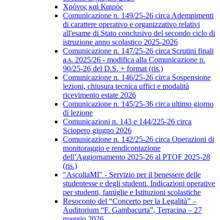
Χρόνος καὶ Καιρός
Comunicazione n. 149/25-26 circa Adempimenti
di carattere operativo e organizzativo relativi
all'esame di Stato conclusivo del secondo ciclo di
istruzione anno scolastico 2025-2026
Comunicazione n. 147/25-26 circa Scrutini finali
a.s. 2025/26 - modifica alla Comunicazione n.
90/25-26 del D.S. + format (ris.)
Comunicazione n. 146/25-26 circa Sospensione
lezioni, chiusura tecnica uffici e modalità
ricevimento estate 2026
Comunicazione n. 145/25-36 circa ultimo giorno
di lezione
Comunicazioni n. 143 e 144/225-26 circa
Sciopero giugno 2026
Comunicazione n. 142/25-26 circa Operazioni di
monitoraggio e rendicontazione
dell’Aggiornamento 2025-26 al PTOF 2025-28
(ris.)
"AscoltaMI" - Servizio per il benessere delle
studentesse e degli studenti. Indicazioni operative
per studenti, famiglie e Istituzioni scolastiche
Resoconto del “Concerto per la Legalità” –
Auditorium “F. Gambacurta”, Terracina – 27
maggio 2026