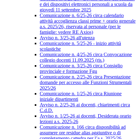
e dei dispositivi elettronici personali a scuola da
giovedì 11 settembre 2025
Comunicazione n. 6/25-26 circa calendario
attività accoglienza classi prime + orario generale
a.s. 2025/26, riservata al personale (per le
famiglie: vedere RE Axios)
Avviso n. 3/25-26 all'utenza
Comunicazione n. 5/25-26 - inizio attività
scolastiche
Comunicazione n. 4/25-26 circa Convocazione
collegio docenti 11.09.2025 (ris.)
Comunicazione n. 3/25-26 circa Consiglio
provinciale e formazione Fgu
Comunicazione n. 2/25-26 circa Presentazione
domande per accesso alle Funzioni Strumentali
2025/26
Comunicazione n. 1/25-26 circa Riunione
iniziale dipartimenti
Avviso n. 2/25-26 ai docenti, chiarimenti circa
C.d.D.
Avviso n. 1/25-26 ai docenti, Desiderata orario
lezioni a.s. 2025-26
Comunicazione n. 166 circa disponibilità ad
assumere ore residue alias aggiuntive o di
completamento cattedra per l’a.s. 2025/26