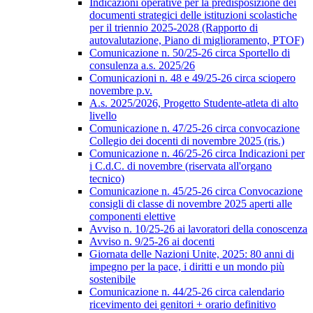
Indicazioni operative per la predisposizione dei
documenti strategici delle istituzioni scolastiche
per il triennio 2025-2028 (Rapporto di
autovalutazione, Piano di miglioramento, PTOF)
Comunicazione n. 50/25-26 circa Sportello di
consulenza a.s. 2025/26
Comunicazioni n. 48 e 49/25-26 circa sciopero
novembre p.v.
A.s. 2025/2026, Progetto Studente-atleta di alto
livello
Comunicazione n. 47/25-26 circa convocazione
Collegio dei docenti di novembre 2025 (ris.)
Comunicazione n. 46/25-26 circa Indicazioni per
i C.d.C. di novembre (riservata all'organo
tecnico)
Comunicazione n. 45/25-26 circa Convocazione
consigli di classe di novembre 2025 aperti alle
componenti elettive
Avviso n. 10/25-26 ai lavoratori della conoscenza
Avviso n. 9/25-26 ai docenti
Giornata delle Nazioni Unite, 2025: 80 anni di
impegno per la pace, i diritti e un mondo più
sostenibile
Comunicazione n. 44/25-26 circa calendario
ricevimento dei genitori + orario definitivo