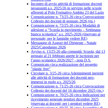
Incontro di avvio attività di formazione docenti
neoassunti a.s. 2025/26 in servizio nelle scuole
afferenti al Polo Formativo Ambito 23 del Lazio
Comunicazione n. 73/25-26 circa Convocazione
Collegio dei docenti di gennaio 2026 (ris.)
Comunicazione n. 72/25-26 circa Modalità di
adesione a “Scuola in movimento – Settimana
bianca scolastica” a.s. 2025-2026 (riservato al
personale; per le famiglie vedere RE)
Messaggio di Auguri del Dirigente - Natale
2025/Capodanno 2026
Avviso n. 13/25-26 alla comunità: Scuola, dal 13
gennaio al 21 febbraio aperte le iscrizioni per
l’anno scolastico 2026/2027 - nota D.S.
Comunicato circa realizzazione del progetto
"plastic free"
Circolare n. 3/25-26 circa Adempimenti inerenti
alle attività di formazione dei docenti neo-
immessi in ruolo a.s. 2025/26
Comunicazione n. 71/25-26 circa Convocazione
Collegio dei docenti del 16 dicembre 2025 (ris.)
Comunicazione n. 70/25-26 circa Indicazioni per
ricevimento generale genitori dicembre 2025
(riservata ai docenti; per i genitori vedere RE)
Comunicazione n. 69/25-26 circa Assemblea di