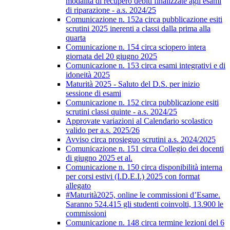
modalità di recupero debiti finalizzate agli esami
di riparazione - a.s. 2024/25
Comunicazione n. 152a circa pubblicazione esiti
scrutini 2025 inerenti a classi dalla prima alla
quarta
Comunicazione n. 154 circa sciopero intera
giornata del 20 giugno 2025
Comunicazione n. 153 circa esami integrativi e di
idoneità 2025
Maturità 2025 - Saluto del D.S. per inizio
sessione di esami
Comunicazione n. 152 circa pubblicazione esiti
scrutini classi quinte - a.s. 2024/25
Approvate variazioni al Calendario scolastico
valido per a.s. 2025/26
Avviso circa prosieguo scrutini a.s. 2024/2025
Comunicazione n. 151 circa Collegio dei docenti
di giugno 2025 et al.
Comunicazione n. 150 circa disponibilità interna
per corsi estivi (I.D.E.I.) 2025 con format
allegato
#Maturità2025, online le commissioni d’Esame.
Saranno 524.415 gli studenti coinvolti, 13.900 le
commissioni
Comunicazione n. 148 circa termine lezioni del 6