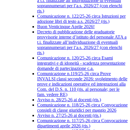
a t.i. finalizzate all’individuazione di eventuali
soprannumerari per l’a.s. 2026/27 (con elenchi
ris.)
Comunicazione n. 122/25-26 circa Istruzioni per
adozione libri di testo a.s. 2026/27 (ris.)
Buon Venticinque Aprile 2026!
Decreto di pubblicazione delle graduatorie
provvisorie interne d’istituto del personale ATA a
t.i. finalizzate all’individuazione di eventuali
soprannumerari per l’a.s. 2026/27 (con elenchi
ris.)
Comunicazione n. 120/25-26 circa Esami
integrativi e di idoneità - scadenza presentazione
domande di partecipazione c.a.
Comunicazione n.119/25-26 circa Prove
INVALSI classi seconde 2026: svolgimento delle
prove e indicazioni operative ed integrazioni alla
Com. del D.S. n. 110 (ris. al personale; per le
fam. vedere RE)
Avviso n. 28/25-26 ai docenti (ris.)
Comunicazione n. 118/25-26 circa Convocazione
consigli di classe giuridici per maggio 2026
Avviso n. 27/25-26 ai docenti (ris.)
Comunicazione n. 117/25-26 circa Convocazione
dipartimenti aprile 2026 (ris.)