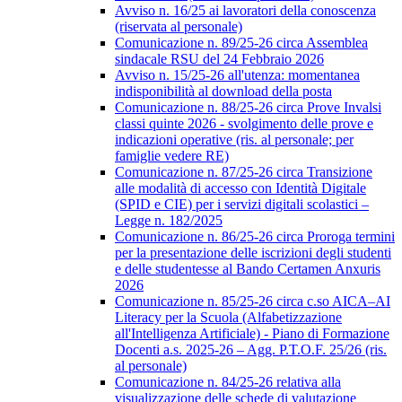
Avviso n. 16/25 ai lavoratori della conoscenza
(riservata al personale)
Comunicazione n. 89/25-26 circa Assemblea
sindacale RSU del 24 Febbraio 2026
Avviso n. 15/25-26 all'utenza: momentanea
indisponibilità al download della posta
Comunicazione n. 88/25-26 circa Prove Invalsi
classi quinte 2026 - svolgimento delle prove e
indicazioni operative (ris. al personale; per
famiglie vedere RE)
Comunicazione n. 87/25-26 circa Transizione
alle modalità di accesso con Identità Digitale
(SPID e CIE) per i servizi digitali scolastici –
Legge n. 182/2025
Comunicazione n. 86/25-26 circa Proroga termini
per la presentazione delle iscrizioni degli studenti
e delle studentesse al Bando Certamen Anxuris
2026
Comunicazione n. 85/25-26 circa c.so AICA–AI
Literacy per la Scuola (Alfabetizzazione
all'Intelligenza Artificiale) - Piano di Formazione
Docenti a.s. 2025-26 – Agg. P.T.O.F. 25/26 (ris.
al personale)
Comunicazione n. 84/25-26 relativa alla
visualizzazione delle schede di valutazione