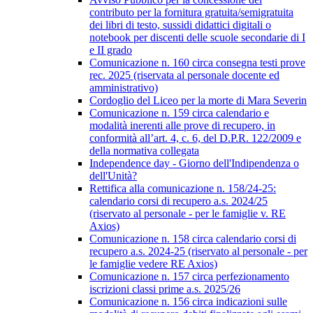
contributo per la fornitura gratuita/semigratuita
dei libri di testo, sussidi didattici digitali o
notebook per discenti delle scuole secondarie di I
e II grado
Comunicazione n. 160 circa consegna testi prove
rec. 2025 (riservata al personale docente ed
amministrativo)
Cordoglio del Liceo per la morte di Mara Severin
Comunicazione n. 159 circa calendario e
modalità inerenti alle prove di recupero, in
conformità all’art. 4, c. 6, del D.P.R. 122/2009 e
della normativa collegata
Independence day - Giorno dell'Indipendenza o
dell'Unità?
Rettifica alla comunicazione n. 158/24-25:
calendario corsi di recupero a.s. 2024/25
(riservato al personale - per le famiglie v. RE
Axios)
Comunicazione n. 158 circa calendario corsi di
recupero a.s. 2024-25 (riservato al personale - per
le famiglie vedere RE Axios)
Comunicazione n. 157 circa perfezionamento
iscrizioni classi prime a.s. 2025/26
Comunicazione n. 156 circa indicazioni sulle