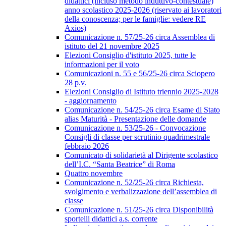
didattici (incluso metodo induttivo-contestuale)
anno scolastico 2025-2026 (riservato ai lavoratori
della conoscenza; per le famiglie: vedere RE
Axios)
Comunicazione n. 57/25-26 circa Assemblea di
istituto del 21 novembre 2025
Elezioni Consiglio d'istituto 2025, tutte le
informazioni per il voto
Comunicazioni n. 55 e 56/25-26 circa Sciopero
28 p.v.
Elezioni Consiglio di Istituto triennio 2025-2028
- aggiornamento
Comunicazione n. 54/25-26 circa Esame di Stato
alias Maturità - Presentazione delle domande
Comunicazione n. 53/25-26 - Convocazione
Consigli di classe per scrutinio quadrimestrale
febbraio 2026
Comunicato di solidarietà al Dirigente scolastico
dell’I.C. “Santa Beatrice” di Roma
Quattro novembre
Comunicazione n. 52/25-26 circa Richiesta,
svolgimento e verbalizzazione dell’assemblea di
classe
Comunicazione n. 51/25-26 circa Disponibilità
sportelli didattici a.s. corrente