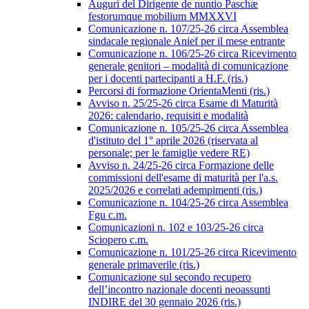
Auguri del Dirigente de nuntio Paschæ
festorumque mobilium MMXXVI
Comunicazione n. 107/25-26 circa Assemblea
sindacale regionale Anief per il mese entrante
Comunicazione n. 106/25-26 circa Ricevimento
generale genitori – modalità di comunicazione
per i docenti partecipanti a H.F. (ris.)
Percorsi di formazione OrientaMenti (ris.)
Avviso n. 25/25-26 circa Esame di Maturità
2026: calendario, requisiti e modalità
Comunicazione n. 105/25-26 circa Assemblea
d'istituto del 1° aprile 2026 (riservata al
personale; per le famiglie vedere RE)
Avviso n. 24/25-26 circa Formazione delle
commissioni dell'esame di maturità per l'a.s.
2025/2026 e correlati adempimenti (ris.)
Comunicazione n. 104/25-26 circa Assemblea
Fgu c.m.
Comunicazioni n. 102 e 103/25-26 circa
Sciopero c.m.
Comunicazione n. 101/25-26 circa Ricevimento
generale primaverile (ris.)
Comunicazione sul secondo recupero
dell’incontro nazionale docenti neoassunti
INDIRE del 30 gennaio 2026 (ris.)