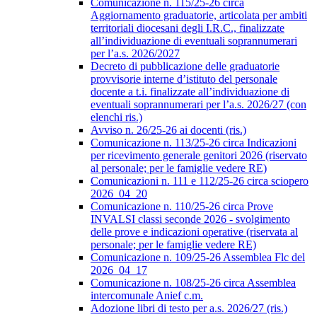
Comunicazione n. 115/25-26 circa
Aggiornamento graduatorie, articolata per ambiti
territoriali diocesani degli I.R.C., finalizzate
all’individuazione di eventuali soprannumerari
per l’a.s. 2026/2027
Decreto di pubblicazione delle graduatorie
provvisorie interne d’istituto del personale
docente a t.i. finalizzate all’individuazione di
eventuali soprannumerari per l’a.s. 2026/27 (con
elenchi ris.)
Avviso n. 26/25-26 ai docenti (ris.)
Comunicazione n. 113/25-26 circa Indicazioni
per ricevimento generale genitori 2026 (riservato
al personale; per le famiglie vedere RE)
Comunicazioni n. 111 e 112/25-26 circa sciopero
2026_04_20
Comunicazione n. 110/25-26 circa Prove
INVALSI classi seconde 2026 - svolgimento
delle prove e indicazioni operative (riservata al
personale; per le famiglie vedere RE)
Comunicazione n. 109/25-26 Assemblea Flc del
2026_04_17
Comunicazione n. 108/25-26 circa Assemblea
intercomunale Anief c.m.
Adozione libri di testo per a.s. 2026/27 (ris.)