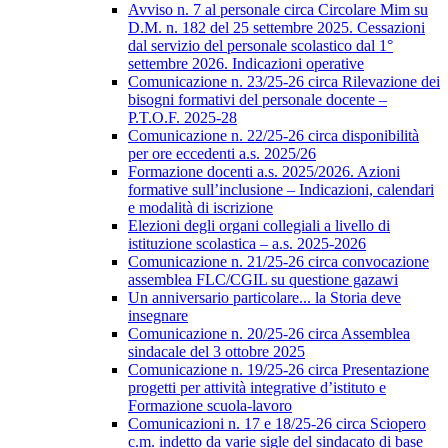
Avviso n. 7 al personale circa Circolare Mim su
D.M. n. 182 del 25 settembre 2025. Cessazioni
dal servizio del personale scolastico dal 1°
settembre 2026. Indicazioni operative
Comunicazione n. 23/25-26 circa Rilevazione dei
bisogni formativi del personale docente –
P.T.O.F. 2025-28
Comunicazione n. 22/25-26 circa disponibilità
per ore eccedenti a.s. 2025/26
Formazione docenti a.s. 2025/2026. Azioni
formative sull’inclusione – Indicazioni, calendari
e modalità di iscrizione
Elezioni degli organi collegiali a livello di
istituzione scolastica – a.s. 2025-2026
Comunicazione n. 21/25-26 circa convocazione
assemblea FLC/CGIL su questione gazawi
Un anniversario particolare... la Storia deve
insegnare
Comunicazione n. 20/25-26 circa Assemblea
sindacale del 3 ottobre 2025
Comunicazione n. 19/25-26 circa Presentazione
progetti per attività integrative d’istituto e
Formazione scuola-lavoro
Comunicazioni n. 17 e 18/25-26 circa Sciopero
c.m. indetto da varie sigle del sindacato di base