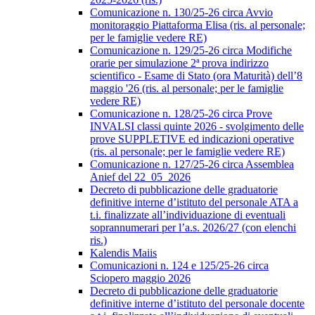
Comunicazione n. 130/25-26 circa Avvio
monitoraggio Piattaforma Elisa (ris. al personale;
per le famiglie vedere RE)
Comunicazione n. 129/25-26 circa Modifiche
orarie per simulazione 2ª prova indirizzo
scientifico - Esame di Stato (ora Maturità) dell’8
maggio '26 (ris. al personale; per le famiglie
vedere RE)
Comunicazione n. 128/25-26 circa Prove
INVALSI classi quinte 2026 - svolgimento delle
prove SUPPLETIVE ed indicazioni operative
(ris. al personale; per le famiglie vedere RE)
Comunicazione n. 127/25-26 circa Assemblea
Anief del 22_05_2026
Decreto di pubblicazione delle graduatorie
definitive interne d’istituto del personale ATA a
t.i. finalizzate all’individuazione di eventuali
soprannumerari per l’a.s. 2026/27 (con elenchi
ris.)
Kalendis Maiis
Comunicazioni n. 124 e 125/25-26 circa
Sciopero maggio 2026
Decreto di pubblicazione delle graduatorie
definitive interne d’istituto del personale docente