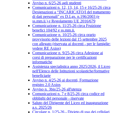
Avviso n. 6/25-26 agli studenti
Comunicazioni n. 12, 13, 14, 15 e 16/25-26 circa
Designazioni a “INCARICATO/I del trattamento
di dati personali” ex D.Lgs. n.196/2003 (e
ss.mm.ii.) e Regolamento UE 2016/679
Comunicazione n. 11/25-26 circa Fruizione
benefici 104/92 e ss.mm.ii.
Comunicazione n. 10/25-26 circa orario
provvisorio delle lezioni dal 15 settembre 2025
con allegato (riservata ai docenti - per le famiglie:
vedere RE Axios)
Comunicazione n. 9/25-26 circa Adesione ai
corsi di preparazione per le certificazioni
informatiche
Assistenza specialistica anno 2025/2026, il Liceo
nell'Elenco delle Istituzioni scolastiche/formative
beneficiarie
Avviso n. 4/25-26 ai docenti, Formazione
registro 2.0 Axios
Avviso n. 3bis/25-26 all'utenza
Comunicazioni n. 7 e 8/25-26 circa codice ed
obblighi del personale - riservate
Saluto del Dirigente del Liceo ed inaugurazione
a.s. 2025/26
Circolare n. 1/25-26 - Divieto di uso dei cellulari