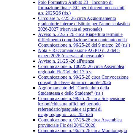
Polo Formativo Ambito 23 - Incontro di
formazione finale, EC per i docenti neoassunti
a.s. 2025/26 (ris.)
Circolare n. 4/25-26 circa Aggiornamento
graduatorie interne d'Istituto per l’anno scolastico
2026-2027 (riservata al personale)
Avviso n. 22/25-26 circa Riapertura termini e
differimento compilazione form contenuto nella
Comunicazione n. 96/25-26 del 9 marzo '26 (ris.)
Nota + Raccomandazione AGPD n. 2 del 5
marzo 2026 (riservata al personale)
Avviso n. 21/25 -26 all'utenza
Comunicazione n. 100/25-26 circa Assemblea
regionale Flc/Cgil del 17 p.v.
Comunicazione n. 99/25-26 circa Convocazione
consigli di classe giuridici - aprile 2026
Aggiornamento del “Curriculum della
Studentessa e dello Studente” (ris.)
Comunicazione n. 98/25-26 circa Sospensione
lezioni/chiusura uffici nel periodo
referendario/pasquale e ai primi di
maggio/giugno - a.s. 2025/26
Comunicazione n. 97/25-26 circa Assemblea
provinciale Flc del 20/03/2026
Comunicazione n. 96/25-26 circa Monitoraggio