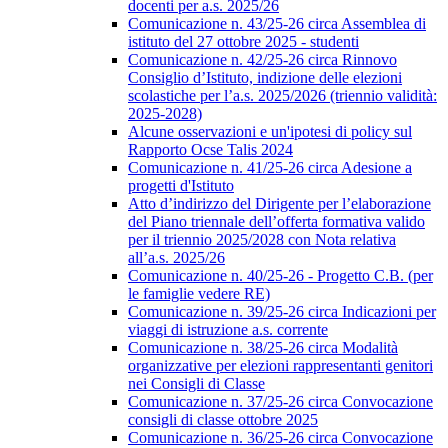
docenti per a.s. 2025/26
Comunicazione n. 43/25-26 circa Assemblea di
istituto del 27 ottobre 2025 - studenti
Comunicazione n. 42/25-26 circa Rinnovo
Consiglio d’Istituto, indizione delle elezioni
scolastiche per l’a.s. 2025/2026 (triennio validità:
2025-2028)
Alcune osservazioni e un'ipotesi di policy sul
Rapporto Ocse Talis 2024
Comunicazione n. 41/25-26 circa Adesione a
progetti d'Istituto
Atto d’indirizzo del Dirigente per l’elaborazione
del Piano triennale dell’offerta formativa valido
per il triennio 2025/2028 con Nota relativa
all’a.s. 2025/26
Comunicazione n. 40/25-26 - Progetto C.B. (per
le famiglie vedere RE)
Comunicazione n. 39/25-26 circa Indicazioni per
viaggi di istruzione a.s. corrente
Comunicazione n. 38/25-26 circa Modalità
organizzative per elezioni rappresentanti genitori
nei Consigli di Classe
Comunicazione n. 37/25-26 circa Convocazione
consigli di classe ottobre 2025
Comunicazione n. 36/25-26 circa Convocazione