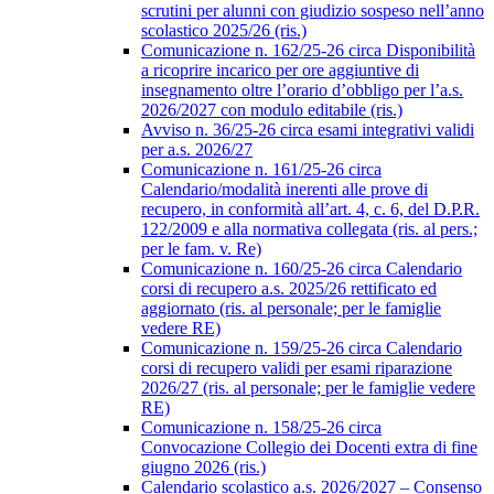
scrutini per alunni con giudizio sospeso nell’anno
scolastico 2025/26 (ris.)
Comunicazione n. 162/25-26 circa Disponibilità
a ricoprire incarico per ore aggiuntive di
insegnamento oltre l’orario d’obbligo per l’a.s.
2026/2027 con modulo editabile (ris.)
Avviso n. 36/25-26 circa esami integrativi validi
per a.s. 2026/27
Comunicazione n. 161/25-26 circa
Calendario/modalità inerenti alle prove di
recupero, in conformità all’art. 4, c. 6, del D.P.R.
122/2009 e alla normativa collegata (ris. al pers.;
per le fam. v. Re)
Comunicazione n. 160/25-26 circa Calendario
corsi di recupero a.s. 2025/26 rettificato ed
aggiornato (ris. al personale; per le famiglie
vedere RE)
Comunicazione n. 159/25-26 circa Calendario
corsi di recupero validi per esami riparazione
2026/27 (ris. al personale; per le famiglie vedere
RE)
Comunicazione n. 158/25-26 circa
Convocazione Collegio dei Docenti extra di fine
giugno 2026 (ris.)
Calendario scolastico a.s. 2026/2027 – Consenso