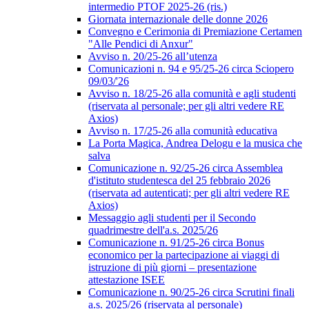
intermedio PTOF 2025-26 (ris.)
Giornata internazionale delle donne 2026
Convegno e Cerimonia di Premiazione Certamen
"Alle Pendici di Anxur"
Avviso n. 20/25-26 all’utenza
Comunicazioni n. 94 e 95/25-26 circa Sciopero
09/03/'26
Avviso n. 18/25-26 alla comunità e agli studenti
(riservata al personale; per gli altri vedere RE
Axios)
Avviso n. 17/25-26 alla comunità educativa
La Porta Magica, Andrea Delogu e la musica che
salva
Comunicazione n. 92/25-26 circa Assemblea
d'istituto studentesca del 25 febbraio 2026
(riservata ad autenticati; per gli altri vedere RE
Axios)
Messaggio agli studenti per il Secondo
quadrimestre dell'a.s. 2025/26
Comunicazione n. 91/25-26 circa Bonus
economico per la partecipazione ai viaggi di
istruzione di più giorni – presentazione
attestazione ISEE
Comunicazione n. 90/25-26 circa Scrutini finali
a.s. 2025/26 (riservata al personale)