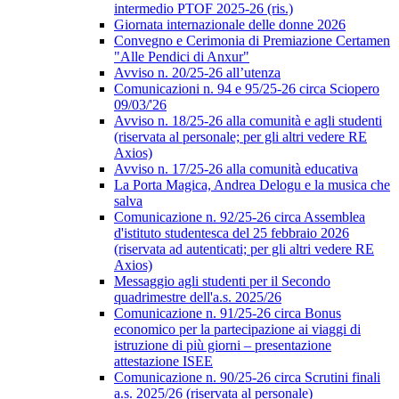
intermedio PTOF 2025-26 (ris.)
Giornata internazionale delle donne 2026
Convegno e Cerimonia di Premiazione Certamen
"Alle Pendici di Anxur"
Avviso n. 20/25-26 all’utenza
Comunicazioni n. 94 e 95/25-26 circa Sciopero
09/03/'26
Avviso n. 18/25-26 alla comunità e agli studenti
(riservata al personale; per gli altri vedere RE
Axios)
Avviso n. 17/25-26 alla comunità educativa
La Porta Magica, Andrea Delogu e la musica che
salva
Comunicazione n. 92/25-26 circa Assemblea
d'istituto studentesca del 25 febbraio 2026
(riservata ad autenticati; per gli altri vedere RE
Axios)
Messaggio agli studenti per il Secondo
quadrimestre dell'a.s. 2025/26
Comunicazione n. 91/25-26 circa Bonus
economico per la partecipazione ai viaggi di
istruzione di più giorni – presentazione
attestazione ISEE
Comunicazione n. 90/25-26 circa Scrutini finali
a.s. 2025/26 (riservata al personale)