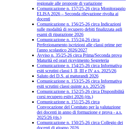
regionale alle proposte di variazione
Comunicazione n. 157/25-26 circa Monitoraggio
ELISA 2026 – Seconda rilevazione rivolta ai
docenti
Comunicazione n. 156/25-26 circa Indicazioni
sulle modalità di recupero debiti finalizzata agli
esami di riparazione 2026
Comunicazione n. 155/24-26 circa
Perfezionamento iscrizioni alle classi prime per
l'anno scolastico 2026/2027
Avviso n. 35/25-26 circa Prima/Seconda prova
Maturità ed orari ricevimento Segreteria
Comunicazione n. 154/25-26 circa Informativa
esiti scrutini classi I, II, III e IV a.s. 2025/26
Saluto del D.S. ai maturandi 2026
Comunicazione n. 153/25-26 circa Informativa
esiti scrutini classi quinte a.s. 2025/26
Comunicazione n. 152/25-26 circa Disponibilità
corsi recupero estivi 2026 (ris.)
Comunicazione n. 151/25-26 circa
Convocazione del Comitato per la valutazione
dei docenti in anno di formazione e prova - a.s.
2025/26 (ris.)
Comunicazione n. 150/25-26 circa Collegio dei
docenti di giugno 2026