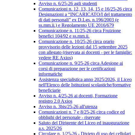
Avviso n. 6/25-26 agli studenti
Comunicazioni n. 12, 13, 14, 15 e 16/25-26 circa
Designazioni a “INCARICATO/I del trattamento
di dati personali” ex D.Lgs. n.196/2003 (e
ss.mm.ii.) e Regolamento UE 2016/679
Comunicazione n. 11/25-26 circa Fruizione
benefici 104/92 e ss.mm.ii.
Comunicazione n. 10/25-26 circa orario
provvisorio delle lezioni dal 15 settembre 2025
con allegato (riservata ai docenti - per le famiglie:
vedere RE Axios)
Comunicazione n. 9/25-26 circa Adesione ai
corsi di preparazione per le certificazioni
informatiche
Assistenza specialistica anno 2025/2026, il Liceo
nell'Elenco delle Istituzioni scolastiche/formative
beneficiarie
Avviso n. 4/25-26 ai docenti, Formazione
registro 2.0 Axios
Avviso n. 3bis/25-26 all'utenza
Comunicazioni n. 7 e 8/25-26 circa codice ed
obblighi del personale - riservate
Saluto del Dirigente del Liceo ed inaugurazione
a.s. 2025/26
Circolare n. 1/25-26 - Divieto di uso dei cellulari