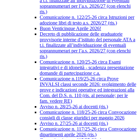
a t.i. finalizzate all’individuazione di eventuali
soprannumerari per l’a.s. 2026/27 (con elenchi
ris.)
Comunicazione n. 122/25-26 circa Istruzioni per
adozione libri di testo a.s. 2026/27 (ris.)
Buon Venticinque Aprile 2026!
Decreto di pubblicazione delle graduatorie
provvisorie interne d’istituto del personale ATA a
t.i. finalizzate all’individuazione di eventuali
soprannumerari per l’a.s. 2026/27 (con elenchi
ris.)
Comunicazione n. 120/25-26 circa Esami
integrativi e di idoneità - scadenza presentazione
domande di partecipazione c.a.
Comunicazione n.119/25-26 circa Prove
INVALSI classi seconde 2026: svolgimento delle
prove e indicazioni operative ed integrazioni alla
Com. del D.S. n. 110 (ris. al personale; per le
fam. vedere RE)
Avviso n. 28/25-26 ai docenti (ris.)
Comunicazione n. 118/25-26 circa Convocazione
consigli di classe giuridici per maggio 2026
Avviso n. 27/25-26 ai docenti (ris.)
Comunicazione n. 117/25-26 circa Convocazione
dipartimenti aprile 2026 (ris.)