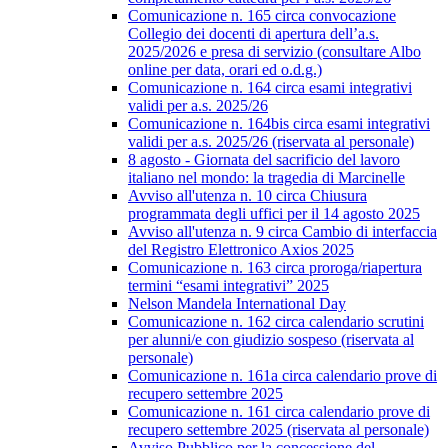
Comunicazione n. 165 circa convocazione
Collegio dei docenti di apertura dell’a.s.
2025/2026 e presa di servizio (consultare Albo
online per data, orari ed o.d.g.)
Comunicazione n. 164 circa esami integrativi
validi per a.s. 2025/26
Comunicazione n. 164bis circa esami integrativi
validi per a.s. 2025/26 (riservata al personale)
8 agosto - Giornata del sacrificio del lavoro
italiano nel mondo: la tragedia di Marcinelle
Avviso all'utenza n. 10 circa Chiusura
programmata degli uffici per il 14 agosto 2025
Avviso all'utenza n. 9 circa Cambio di interfaccia
del Registro Elettronico Axios 2025
Comunicazione n. 163 circa proroga/riapertura
termini “esami integrativi” 2025
Nelson Mandela International Day
Comunicazione n. 162 circa calendario scrutini
per alunni/e con giudizio sospeso (riservata al
personale)
Comunicazione n. 161a circa calendario prove di
recupero settembre 2025
Comunicazione n. 161 circa calendario prove di
recupero settembre 2025 (riservata al personale)
Avviso Pubblico per la concessione del