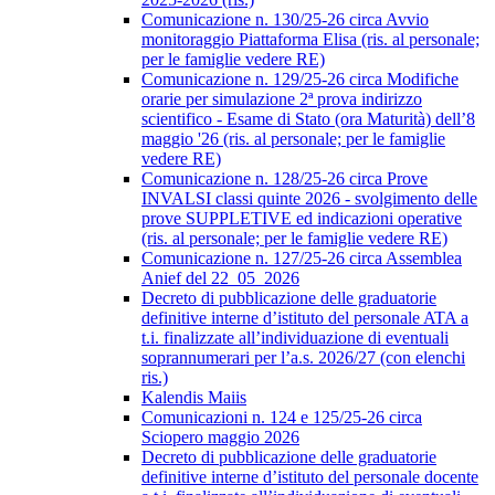
Comunicazione n. 130/25-26 circa Avvio
monitoraggio Piattaforma Elisa (ris. al personale;
per le famiglie vedere RE)
Comunicazione n. 129/25-26 circa Modifiche
orarie per simulazione 2ª prova indirizzo
scientifico - Esame di Stato (ora Maturità) dell’8
maggio '26 (ris. al personale; per le famiglie
vedere RE)
Comunicazione n. 128/25-26 circa Prove
INVALSI classi quinte 2026 - svolgimento delle
prove SUPPLETIVE ed indicazioni operative
(ris. al personale; per le famiglie vedere RE)
Comunicazione n. 127/25-26 circa Assemblea
Anief del 22_05_2026
Decreto di pubblicazione delle graduatorie
definitive interne d’istituto del personale ATA a
t.i. finalizzate all’individuazione di eventuali
soprannumerari per l’a.s. 2026/27 (con elenchi
ris.)
Kalendis Maiis
Comunicazioni n. 124 e 125/25-26 circa
Sciopero maggio 2026
Decreto di pubblicazione delle graduatorie
definitive interne d’istituto del personale docente