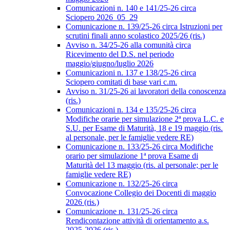
Comunicazioni n. 140 e 141/25-26 circa
Sciopero 2026_05_29
Comunicazione n. 139/25-26 circa Istruzioni per
scrutini finali anno scolastico 2025/26 (ris.)
Avviso n. 34/25-26 alla comunità circa
Ricevimento del D.S. nel periodo
maggio/giugno/luglio 2026
Comunicazioni n. 137 e 138/25-26 circa
Sciopero comitati di base vari c.m.
Avviso n. 31/25-26 ai lavoratori della conoscenza
(ris.)
Comunicazioni n. 134 e 135/25-26 circa
Modifiche orarie per simulazione 2ª prova L.C. e
S.U. per Esame di Maturità, 18 e 19 maggio (ris.
al personale, per le famiglie vedere RE)
Comunicazione n. 133/25-26 circa Modifiche
orario per simulazione 1ª prova Esame di
Maturità del 13 maggio (ris. al personale; per le
famiglie vedere RE)
Comunicazione n. 132/25-26 circa
Convocazione Collegio dei Docenti di maggio
2026 (ris.)
Comunicazione n. 131/25-26 circa
Rendicontazione attività di orientamento a.s.
2025-2026 (ris.)