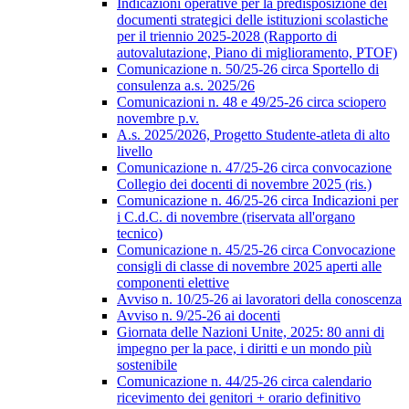
Indicazioni operative per la predisposizione dei
documenti strategici delle istituzioni scolastiche
per il triennio 2025-2028 (Rapporto di
autovalutazione, Piano di miglioramento, PTOF)
Comunicazione n. 50/25-26 circa Sportello di
consulenza a.s. 2025/26
Comunicazioni n. 48 e 49/25-26 circa sciopero
novembre p.v.
A.s. 2025/2026, Progetto Studente-atleta di alto
livello
Comunicazione n. 47/25-26 circa convocazione
Collegio dei docenti di novembre 2025 (ris.)
Comunicazione n. 46/25-26 circa Indicazioni per
i C.d.C. di novembre (riservata all'organo
tecnico)
Comunicazione n. 45/25-26 circa Convocazione
consigli di classe di novembre 2025 aperti alle
componenti elettive
Avviso n. 10/25-26 ai lavoratori della conoscenza
Avviso n. 9/25-26 ai docenti
Giornata delle Nazioni Unite, 2025: 80 anni di
impegno per la pace, i diritti e un mondo più
sostenibile
Comunicazione n. 44/25-26 circa calendario
ricevimento dei genitori + orario definitivo