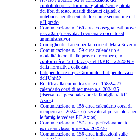
contributo per la fornitura gratuita/semigratuita
dei libri di testo, sussidi didattici digitali o
notebook per discenti delle scuole secondarie di I
e II grado
Comunicazione n. 160 circa consegna testi prove
rec. 2025 (riservata al personale docente ed
amministrativo)
Cordoglio del Liceo per la morte di Mara Severin
Comunicazione n. 159 circa calendario e
modalità inerenti alle prove di recupero, in
conformità all’art. 4, c. 6, del D.P.R. 122/2009 e
della normativa collegata
Independence day - Giorno dell'Indipendenza o
dell'Unità?
Rettifica alla comunicazione n. 158/24-25:
calendario corsi di recupero a.s. 2024/25
(riservato al personale - per le famiglie v. RE
Axios)
Comunicazione n. 158 circa calendario corsi di
recupero a.s. 2024-25 (riservato al personale - per
le famiglie vedere RE Axios)
Comunicazione n. 157 circa perfezionamento
iscrizioni classi prime a.s. 2025/26
Comunicazione n. 156 circa indicazioni sulle