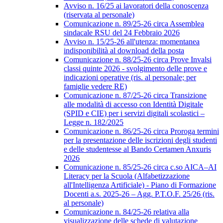
Avviso n. 16/25 ai lavoratori della conoscenza
(riservata al personale)
Comunicazione n. 89/25-26 circa Assemblea
sindacale RSU del 24 Febbraio 2026
Avviso n. 15/25-26 all'utenza: momentanea
indisponibilità al download della posta
Comunicazione n. 88/25-26 circa Prove Invalsi
classi quinte 2026 - svolgimento delle prove e
indicazioni operative (ris. al personale; per
famiglie vedere RE)
Comunicazione n. 87/25-26 circa Transizione
alle modalità di accesso con Identità Digitale
(SPID e CIE) per i servizi digitali scolastici –
Legge n. 182/2025
Comunicazione n. 86/25-26 circa Proroga termini
per la presentazione delle iscrizioni degli studenti
e delle studentesse al Bando Certamen Anxuris
2026
Comunicazione n. 85/25-26 circa c.so AICA–AI
Literacy per la Scuola (Alfabetizzazione
all'Intelligenza Artificiale) - Piano di Formazione
Docenti a.s. 2025-26 – Agg. P.T.O.F. 25/26 (ris.
al personale)
Comunicazione n. 84/25-26 relativa alla
visualizzazione delle schede di valutazione