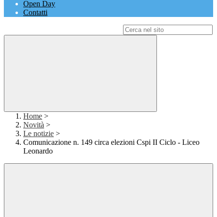
Open Day
Contatti
Campo di ricerca per le pagine del sito
Home
>
Novità
>
Le notizie
>
Comunicazione n. 149 circa elezioni Cspi II Ciclo - Liceo
Leonardo