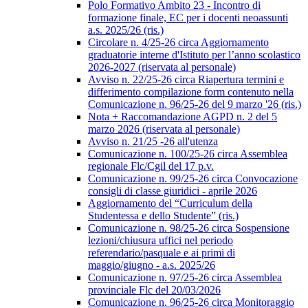
Polo Formativo Ambito 23 - Incontro di
formazione finale, EC per i docenti neoassunti
a.s. 2025/26 (ris.)
Circolare n. 4/25-26 circa Aggiornamento
graduatorie interne d'Istituto per l’anno scolastico
2026-2027 (riservata al personale)
Avviso n. 22/25-26 circa Riapertura termini e
differimento compilazione form contenuto nella
Comunicazione n. 96/25-26 del 9 marzo '26 (ris.)
Nota + Raccomandazione AGPD n. 2 del 5
marzo 2026 (riservata al personale)
Avviso n. 21/25 -26 all'utenza
Comunicazione n. 100/25-26 circa Assemblea
regionale Flc/Cgil del 17 p.v.
Comunicazione n. 99/25-26 circa Convocazione
consigli di classe giuridici - aprile 2026
Aggiornamento del “Curriculum della
Studentessa e dello Studente” (ris.)
Comunicazione n. 98/25-26 circa Sospensione
lezioni/chiusura uffici nel periodo
referendario/pasquale e ai primi di
maggio/giugno - a.s. 2025/26
Comunicazione n. 97/25-26 circa Assemblea
provinciale Flc del 20/03/2026
Comunicazione n. 96/25-26 circa Monitoraggio