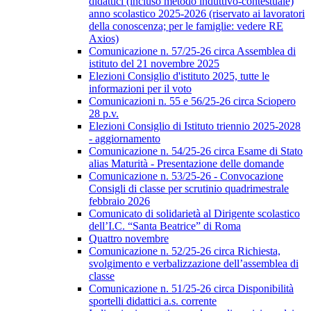
didattici (incluso metodo induttivo-contestuale)
anno scolastico 2025-2026 (riservato ai lavoratori
della conoscenza; per le famiglie: vedere RE
Axios)
Comunicazione n. 57/25-26 circa Assemblea di
istituto del 21 novembre 2025
Elezioni Consiglio d'istituto 2025, tutte le
informazioni per il voto
Comunicazioni n. 55 e 56/25-26 circa Sciopero
28 p.v.
Elezioni Consiglio di Istituto triennio 2025-2028
- aggiornamento
Comunicazione n. 54/25-26 circa Esame di Stato
alias Maturità - Presentazione delle domande
Comunicazione n. 53/25-26 - Convocazione
Consigli di classe per scrutinio quadrimestrale
febbraio 2026
Comunicato di solidarietà al Dirigente scolastico
dell’I.C. “Santa Beatrice” di Roma
Quattro novembre
Comunicazione n. 52/25-26 circa Richiesta,
svolgimento e verbalizzazione dell’assemblea di
classe
Comunicazione n. 51/25-26 circa Disponibilità
sportelli didattici a.s. corrente