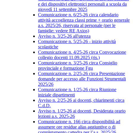
e dei dispositivi elettronici personali a scuola da
giovedì 11 settembre 2025
Comunicazione n. 6/25-26 circa calendario
attività accoglienza classi prime + orario generale
a.s. 2025/26, riservata al personale (per le
famiglie: vedere RE Axios)
Avviso n. 3/25-26 all'utenza
Comunicazione n. 5/25-26 - inizio attività
scolastiche
Comunicazione n. 4/25-26 circa Convocazione
collegio docenti 11.09.2025 (ris.)
Comunicazione n. 3/25-26 circa Consiglio
provinciale e formazione Fgu
Comunicazione n. 2/25-26 circa Presentazione
domande per accesso alle Funzioni Strumentali
2025/26
Comunicazione n. 1/25-26 circa Riunione
iniziale dipartimenti
Avviso n. 2/25-26 ai docenti, chiarimenti circa
C.d.D.
Avviso n. 1/25-26 ai docenti, Desiderata orario
lezioni a.s. 2025-26
Comunicazione n. 166 circa disponibilità ad
assumere ore residue alias aggiuntive o di
completamento cattedra per l’a.s. 2025/26