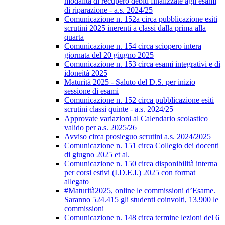
modalità di recupero debiti finalizzate agli esami
di riparazione - a.s. 2024/25
Comunicazione n. 152a circa pubblicazione esiti
scrutini 2025 inerenti a classi dalla prima alla
quarta
Comunicazione n. 154 circa sciopero intera
giornata del 20 giugno 2025
Comunicazione n. 153 circa esami integrativi e di
idoneità 2025
Maturità 2025 - Saluto del D.S. per inizio
sessione di esami
Comunicazione n. 152 circa pubblicazione esiti
scrutini classi quinte - a.s. 2024/25
Approvate variazioni al Calendario scolastico
valido per a.s. 2025/26
Avviso circa prosieguo scrutini a.s. 2024/2025
Comunicazione n. 151 circa Collegio dei docenti
di giugno 2025 et al.
Comunicazione n. 150 circa disponibilità interna
per corsi estivi (I.D.E.I.) 2025 con format
allegato
#Maturità2025, online le commissioni d’Esame.
Saranno 524.415 gli studenti coinvolti, 13.900 le
commissioni
Comunicazione n. 148 circa termine lezioni del 6