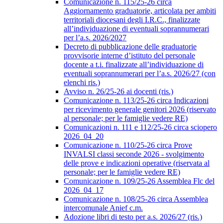
Comunicazione n. 115/25-26 circa
Aggiornamento graduatorie, articolata per ambiti
territoriali diocesani degli I.R.C., finalizzate
all’individuazione di eventuali soprannumerari
per l’a.s. 2026/2027
Decreto di pubblicazione delle graduatorie
provvisorie interne d’istituto del personale
docente a t.i. finalizzate all’individuazione di
eventuali soprannumerari per l’a.s. 2026/27 (con
elenchi ris.)
Avviso n. 26/25-26 ai docenti (ris.)
Comunicazione n. 113/25-26 circa Indicazioni
per ricevimento generale genitori 2026 (riservato
al personale; per le famiglie vedere RE)
Comunicazioni n. 111 e 112/25-26 circa sciopero
2026_04_20
Comunicazione n. 110/25-26 circa Prove
INVALSI classi seconde 2026 - svolgimento
delle prove e indicazioni operative (riservata al
personale; per le famiglie vedere RE)
Comunicazione n. 109/25-26 Assemblea Flc del
2026_04_17
Comunicazione n. 108/25-26 circa Assemblea
intercomunale Anief c.m.
Adozione libri di testo per a.s. 2026/27 (ris.)