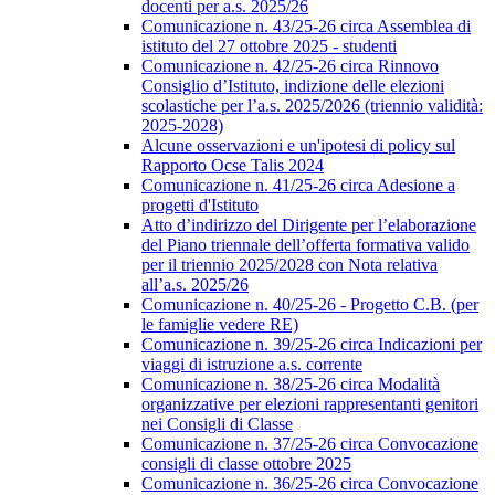
docenti per a.s. 2025/26
Comunicazione n. 43/25-26 circa Assemblea di
istituto del 27 ottobre 2025 - studenti
Comunicazione n. 42/25-26 circa Rinnovo
Consiglio d’Istituto, indizione delle elezioni
scolastiche per l’a.s. 2025/2026 (triennio validità:
2025-2028)
Alcune osservazioni e un'ipotesi di policy sul
Rapporto Ocse Talis 2024
Comunicazione n. 41/25-26 circa Adesione a
progetti d'Istituto
Atto d’indirizzo del Dirigente per l’elaborazione
del Piano triennale dell’offerta formativa valido
per il triennio 2025/2028 con Nota relativa
all’a.s. 2025/26
Comunicazione n. 40/25-26 - Progetto C.B. (per
le famiglie vedere RE)
Comunicazione n. 39/25-26 circa Indicazioni per
viaggi di istruzione a.s. corrente
Comunicazione n. 38/25-26 circa Modalità
organizzative per elezioni rappresentanti genitori
nei Consigli di Classe
Comunicazione n. 37/25-26 circa Convocazione
consigli di classe ottobre 2025
Comunicazione n. 36/25-26 circa Convocazione