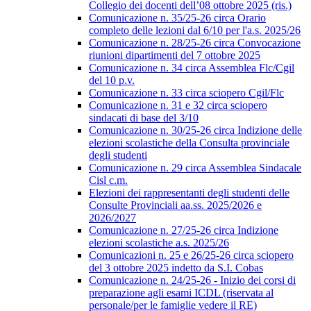
Collegio dei docenti dell’08 ottobre 2025 (ris.)
Comunicazione n. 35/25-26 circa Orario
completo delle lezioni dal 6/10 per l'a.s. 2025/26
Comunicazione n. 28/25-26 circa Convocazione
riunioni dipartimenti del 7 ottobre 2025
Comunicazione n. 34 circa Assemblea Flc/Cgil
del 10 p.v.
Comunicazione n. 33 circa sciopero Cgil/Flc
Comunicazione n. 31 e 32 circa sciopero
sindacati di base del 3/10
Comunicazione n. 30/25-26 circa Indizione delle
elezioni scolastiche della Consulta provinciale
degli studenti
Comunicazione n. 29 circa Assemblea Sindacale
Cisl c.m.
Elezioni dei rappresentanti degli studenti delle
Consulte Provinciali aa.ss. 2025/2026 e
2026/2027
Comunicazione n. 27/25-26 circa Indizione
elezioni scolastiche a.s. 2025/26
Comunicazioni n. 25 e 26/25-26 circa sciopero
del 3 ottobre 2025 indetto da S.I. Cobas
Comunicazione n. 24/25-26 - Inizio dei corsi di
preparazione agli esami ICDL (riservata al
personale/per le famiglie vedere il RE)