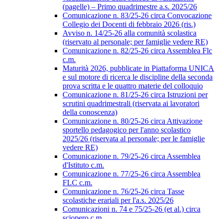
(pagelle) – Primo quadrimestre a.s. 2025/26
Comunicazione n. 83/25-26 circa Convocazione
Collegio dei Docenti di febbraio 2026 (ris.)
Avviso n. 14/25-26 alla comunità scolastica
(riservato al personale; per famiglie vedere RE)
Comunicazione n. 82/25-26 circa Assemblea Flc
c.m.
Maturità 2026, pubblicate in Piattaforma UNICA
e sul motore di ricerca le discipline della seconda
prova scritta e le quattro materie del colloquio
Comunicazione n. 81/25-26 circa Istruzioni per
scrutini quadrimestrali (riservata ai lavoratori
della conoscenza)
Comunicazione n. 80/25-26 circa Attivazione
sportello pedagogico per l'anno scolastico
2025/26 (riservata al personale; per le famiglie
vedere RE)
Comunicazione n. 79/25-26 circa Assemblea
d'Istituto c.m.
Comunicazione n. 77/25-26 circa Assemblea
FLC c.m.
Comunicazione n. 76/25-26 circa Tasse
scolastiche erariali per l'a.s. 2025/26
Comunicazioni n. 74 e 75/25-26 (et al.) circa
sciopero c.m.