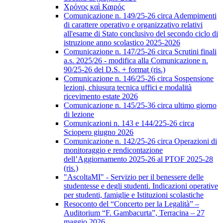
Χρόνος καὶ Καιρός
Comunicazione n. 149/25-26 circa Adempimenti
di carattere operativo e organizzativo relativi
all'esame di Stato conclusivo del secondo ciclo di
istruzione anno scolastico 2025-2026
Comunicazione n. 147/25-26 circa Scrutini finali
a.s. 2025/26 - modifica alla Comunicazione n.
90/25-26 del D.S. + format (ris.)
Comunicazione n. 146/25-26 circa Sospensione
lezioni, chiusura tecnica uffici e modalità
ricevimento estate 2026
Comunicazione n. 145/25-36 circa ultimo giorno
di lezione
Comunicazioni n. 143 e 144/225-26 circa
Sciopero giugno 2026
Comunicazione n. 142/25-26 circa Operazioni di
monitoraggio e rendicontazione
dell’Aggiornamento 2025-26 al PTOF 2025-28
(ris.)
"AscoltaMI" - Servizio per il benessere delle
studentesse e degli studenti. Indicazioni operative
per studenti, famiglie e Istituzioni scolastiche
Resoconto del “Concerto per la Legalità” –
Auditorium “F. Gambacurta”, Terracina – 27
maggio 2026