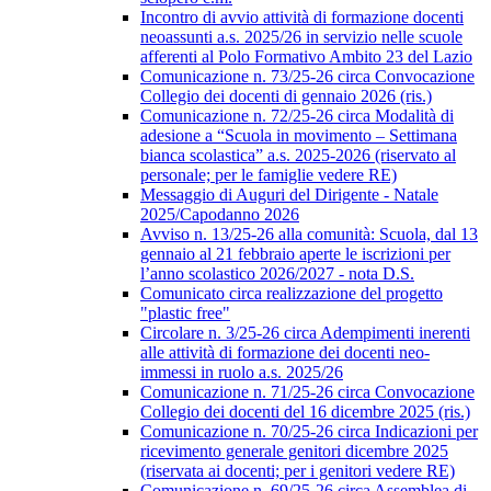
Incontro di avvio attività di formazione docenti
neoassunti a.s. 2025/26 in servizio nelle scuole
afferenti al Polo Formativo Ambito 23 del Lazio
Comunicazione n. 73/25-26 circa Convocazione
Collegio dei docenti di gennaio 2026 (ris.)
Comunicazione n. 72/25-26 circa Modalità di
adesione a “Scuola in movimento – Settimana
bianca scolastica” a.s. 2025-2026 (riservato al
personale; per le famiglie vedere RE)
Messaggio di Auguri del Dirigente - Natale
2025/Capodanno 2026
Avviso n. 13/25-26 alla comunità: Scuola, dal 13
gennaio al 21 febbraio aperte le iscrizioni per
l’anno scolastico 2026/2027 - nota D.S.
Comunicato circa realizzazione del progetto
"plastic free"
Circolare n. 3/25-26 circa Adempimenti inerenti
alle attività di formazione dei docenti neo-
immessi in ruolo a.s. 2025/26
Comunicazione n. 71/25-26 circa Convocazione
Collegio dei docenti del 16 dicembre 2025 (ris.)
Comunicazione n. 70/25-26 circa Indicazioni per
ricevimento generale genitori dicembre 2025
(riservata ai docenti; per i genitori vedere RE)
Comunicazione n. 69/25-26 circa Assemblea di