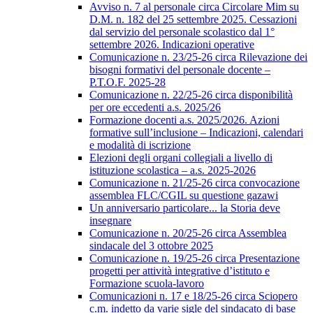
Avviso n. 7 al personale circa Circolare Mim su
D.M. n. 182 del 25 settembre 2025. Cessazioni
dal servizio del personale scolastico dal 1°
settembre 2026. Indicazioni operative
Comunicazione n. 23/25-26 circa Rilevazione dei
bisogni formativi del personale docente –
P.T.O.F. 2025-28
Comunicazione n. 22/25-26 circa disponibilità
per ore eccedenti a.s. 2025/26
Formazione docenti a.s. 2025/2026. Azioni
formative sull’inclusione – Indicazioni, calendari
e modalità di iscrizione
Elezioni degli organi collegiali a livello di
istituzione scolastica – a.s. 2025-2026
Comunicazione n. 21/25-26 circa convocazione
assemblea FLC/CGIL su questione gazawi
Un anniversario particolare... la Storia deve
insegnare
Comunicazione n. 20/25-26 circa Assemblea
sindacale del 3 ottobre 2025
Comunicazione n. 19/25-26 circa Presentazione
progetti per attività integrative d’istituto e
Formazione scuola-lavoro
Comunicazioni n. 17 e 18/25-26 circa Sciopero
c.m. indetto da varie sigle del sindacato di base