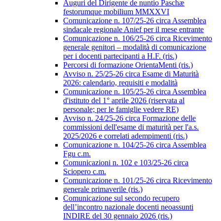
Auguri del Dirigente de nuntio Paschæ
festorumque mobilium MMXXVI
Comunicazione n. 107/25-26 circa Assemblea
sindacale regionale Anief per il mese entrante
Comunicazione n. 106/25-26 circa Ricevimento
generale genitori – modalità di comunicazione
per i docenti partecipanti a H.F. (ris.)
Percorsi di formazione OrientaMenti (ris.)
Avviso n. 25/25-26 circa Esame di Maturità
2026: calendario, requisiti e modalità
Comunicazione n. 105/25-26 circa Assemblea
d'istituto del 1° aprile 2026 (riservata al
personale; per le famiglie vedere RE)
Avviso n. 24/25-26 circa Formazione delle
commissioni dell'esame di maturità per l'a.s.
2025/2026 e correlati adempimenti (ris.)
Comunicazione n. 104/25-26 circa Assemblea
Fgu c.m.
Comunicazioni n. 102 e 103/25-26 circa
Sciopero c.m.
Comunicazione n. 101/25-26 circa Ricevimento
generale primaverile (ris.)
Comunicazione sul secondo recupero
dell’incontro nazionale docenti neoassunti
INDIRE del 30 gennaio 2026 (ris.)