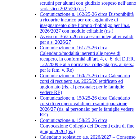
scrutini per alunni con giudizio sospeso nell’anno
scolastico 2025/26 (ris.)
Comunicazione n. 162/25-26 circa Disponibilità
a ricoprire incarico per ore aggiuntive di
insegnamento oltre l’orario d’obbligo per l’a.s.
2026/2027 con modulo editabile (ris.)
Avviso n. 36/25-26 circa esami integrativi validi
per a.s. 2026/27
Comunicazione n. 161/25-26 circa
Calendario/modalità inerenti alle prove di
recupero, in conformità all’art. 4, c. 6, del D.P.R.
122/2009 e alla normativa collegata (ris. al pers.;
per le fam. v. Re)
Comunicazione n. 160/25-26 circa Calendario
corsi di recupero a.s. 2025/26 rettificato ed
aggiornato (ris. al personale; per le famiglie
vedere RE)
Comunicazione n. 159/25-26 circa Calendario
corsi di recupero validi per esami riparazione
2026/27 (ris. al personale; per le famiglie vedere
RE)
Comunicazione n. 158/25-26 circa
Convocazione Collegio dei Docenti extra di fine
giugno 2026 (ris.)
Calendario scolastico a.s. 2026/2027 – Consenso