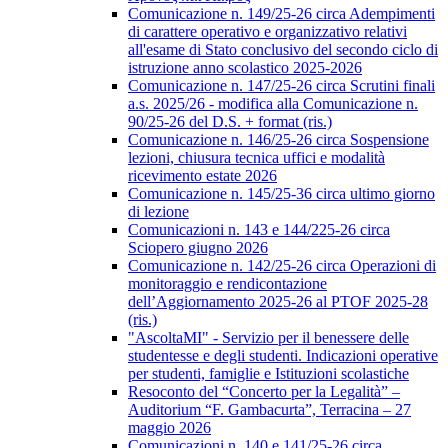
Comunicazione n. 149/25-26 circa Adempimenti
di carattere operativo e organizzativo relativi
all'esame di Stato conclusivo del secondo ciclo di
istruzione anno scolastico 2025-2026
Comunicazione n. 147/25-26 circa Scrutini finali
a.s. 2025/26 - modifica alla Comunicazione n.
90/25-26 del D.S. + format (ris.)
Comunicazione n. 146/25-26 circa Sospensione
lezioni, chiusura tecnica uffici e modalità
ricevimento estate 2026
Comunicazione n. 145/25-36 circa ultimo giorno
di lezione
Comunicazioni n. 143 e 144/225-26 circa
Sciopero giugno 2026
Comunicazione n. 142/25-26 circa Operazioni di
monitoraggio e rendicontazione
dell’Aggiornamento 2025-26 al PTOF 2025-28
(ris.)
"AscoltaMI" - Servizio per il benessere delle
studentesse e degli studenti. Indicazioni operative
per studenti, famiglie e Istituzioni scolastiche
Resoconto del “Concerto per la Legalità” –
Auditorium “F. Gambacurta”, Terracina – 27
maggio 2026
Comunicazioni n. 140 e 141/25-26 circa