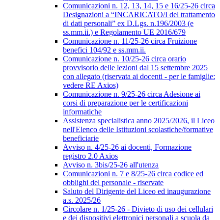
Comunicazioni n. 12, 13, 14, 15 e 16/25-26 circa
Designazioni a “INCARICATO/I del trattamento
di dati personali” ex D.Lgs. n.196/2003 (e
ss.mm.ii.) e Regolamento UE 2016/679
Comunicazione n. 11/25-26 circa Fruizione
benefici 104/92 e ss.mm.ii.
Comunicazione n. 10/25-26 circa orario
provvisorio delle lezioni dal 15 settembre 2025
con allegato (riservata ai docenti - per le famiglie:
vedere RE Axios)
Comunicazione n. 9/25-26 circa Adesione ai
corsi di preparazione per le certificazioni
informatiche
Assistenza specialistica anno 2025/2026, il Liceo
nell'Elenco delle Istituzioni scolastiche/formative
beneficiarie
Avviso n. 4/25-26 ai docenti, Formazione
registro 2.0 Axios
Avviso n. 3bis/25-26 all'utenza
Comunicazioni n. 7 e 8/25-26 circa codice ed
obblighi del personale - riservate
Saluto del Dirigente del Liceo ed inaugurazione
a.s. 2025/26
Circolare n. 1/25-26 - Divieto di uso dei cellulari
e dei dispositivi elettronici personali a scuola da