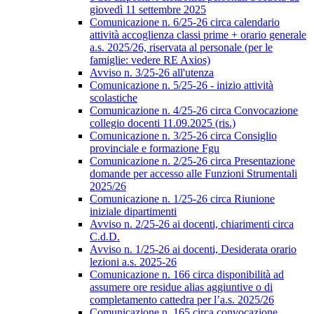
giovedì 11 settembre 2025
Comunicazione n. 6/25-26 circa calendario
attività accoglienza classi prime + orario generale
a.s. 2025/26, riservata al personale (per le
famiglie: vedere RE Axios)
Avviso n. 3/25-26 all'utenza
Comunicazione n. 5/25-26 - inizio attività
scolastiche
Comunicazione n. 4/25-26 circa Convocazione
collegio docenti 11.09.2025 (ris.)
Comunicazione n. 3/25-26 circa Consiglio
provinciale e formazione Fgu
Comunicazione n. 2/25-26 circa Presentazione
domande per accesso alle Funzioni Strumentali
2025/26
Comunicazione n. 1/25-26 circa Riunione
iniziale dipartimenti
Avviso n. 2/25-26 ai docenti, chiarimenti circa
C.d.D.
Avviso n. 1/25-26 ai docenti, Desiderata orario
lezioni a.s. 2025-26
Comunicazione n. 166 circa disponibilità ad
assumere ore residue alias aggiuntive o di
completamento cattedra per l’a.s. 2025/26
Comunicazione n. 165 circa convocazione