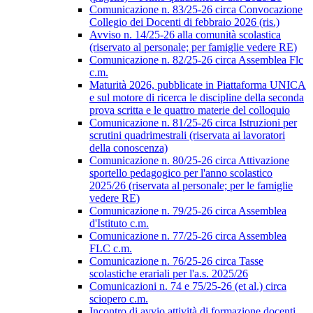
Comunicazione n. 83/25-26 circa Convocazione
Collegio dei Docenti di febbraio 2026 (ris.)
Avviso n. 14/25-26 alla comunità scolastica
(riservato al personale; per famiglie vedere RE)
Comunicazione n. 82/25-26 circa Assemblea Flc
c.m.
Maturità 2026, pubblicate in Piattaforma UNICA
e sul motore di ricerca le discipline della seconda
prova scritta e le quattro materie del colloquio
Comunicazione n. 81/25-26 circa Istruzioni per
scrutini quadrimestrali (riservata ai lavoratori
della conoscenza)
Comunicazione n. 80/25-26 circa Attivazione
sportello pedagogico per l'anno scolastico
2025/26 (riservata al personale; per le famiglie
vedere RE)
Comunicazione n. 79/25-26 circa Assemblea
d'Istituto c.m.
Comunicazione n. 77/25-26 circa Assemblea
FLC c.m.
Comunicazione n. 76/25-26 circa Tasse
scolastiche erariali per l'a.s. 2025/26
Comunicazioni n. 74 e 75/25-26 (et al.) circa
sciopero c.m.
Incontro di avvio attività di formazione docenti