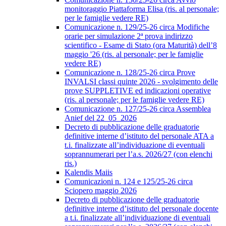
monitoraggio Piattaforma Elisa (ris. al personale;
per le famiglie vedere RE)
Comunicazione n. 129/25-26 circa Modifiche
orarie per simulazione 2ª prova indirizzo
scientifico - Esame di Stato (ora Maturità) dell’8
maggio '26 (ris. al personale; per le famiglie
vedere RE)
Comunicazione n. 128/25-26 circa Prove
INVALSI classi quinte 2026 - svolgimento delle
prove SUPPLETIVE ed indicazioni operative
(ris. al personale; per le famiglie vedere RE)
Comunicazione n. 127/25-26 circa Assemblea
Anief del 22_05_2026
Decreto di pubblicazione delle graduatorie
definitive interne d’istituto del personale ATA a
t.i. finalizzate all’individuazione di eventuali
soprannumerari per l’a.s. 2026/27 (con elenchi
ris.)
Kalendis Maiis
Comunicazioni n. 124 e 125/25-26 circa
Sciopero maggio 2026
Decreto di pubblicazione delle graduatorie
definitive interne d’istituto del personale docente
a t.i. finalizzate all’individuazione di eventuali