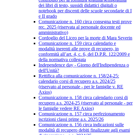
dei libri di testo, sussidi didattici digitali o
notebook per discenti delle scuole secondarie di I
e II grado
Comunicazione n. 160 circa consegna testi prove
rec. 2025 (riservata al personale docente ed
amministrativo)
Cordoglio del Liceo per la morte di Mara Severin
Comunicazione n. 159 circa calendario e
modalità inerenti alle prove di recupero, in
conformità all’art. 4, c. 6, del D.P.R. 122/2009 e
della normativa collegata
Independence day - Giorno dell'Indipendenza o
dell'Unità?
Rettifica alla comunicazione n. 158/24-25:
calendario corsi di recupero a.s. 2024/25
(riservato al personale - per le famiglie v. RE
Axios)
Comunicazione n. 158 circa calendario corsi di
recupero a.s. 2024-25 (riservato al personale - per
le famiglie vedere RE Axios)
Comunicazione n. 157 circa perfezionamento
iscrizioni classi prime a.s. 2025/26
Comunicazione n. 156 circa indicazioni sulle
modalità di recupero debiti finalizzate agli esami