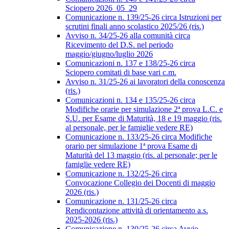
Sciopero 2026_05_29
Comunicazione n. 139/25-26 circa Istruzioni per
scrutini finali anno scolastico 2025/26 (ris.)
Avviso n. 34/25-26 alla comunità circa
Ricevimento del D.S. nel periodo
maggio/giugno/luglio 2026
Comunicazioni n. 137 e 138/25-26 circa
Sciopero comitati di base vari c.m.
Avviso n. 31/25-26 ai lavoratori della conoscenza
(ris.)
Comunicazioni n. 134 e 135/25-26 circa
Modifiche orarie per simulazione 2ª prova L.C. e
S.U. per Esame di Maturità, 18 e 19 maggio (ris.
al personale, per le famiglie vedere RE)
Comunicazione n. 133/25-26 circa Modifiche
orario per simulazione 1ª prova Esame di
Maturità del 13 maggio (ris. al personale; per le
famiglie vedere RE)
Comunicazione n. 132/25-26 circa
Convocazione Collegio dei Docenti di maggio
2026 (ris.)
Comunicazione n. 131/25-26 circa
Rendicontazione attività di orientamento a.s.
2025-2026 (ris.)
Comunicazione n. 130/25-26 circa Avvio