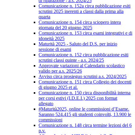
di riparazione - a.s. 2024/25
Comunicazione n. 152a circa pubblicazione esiti
scrutini 2025 inerenti a classi dalla prima alla
quarta
Comunicazione n. 154 circa sciopero intera
giornata del 20 giugno 2025
Comunicazione n. 153 circa esami integrativi e di
idoneità 2025
Maturità 2025 - Saluto del D.S. per inizio
sessione di esami
Comunicazione n. 152 circa pubblicazione esiti
scrutini classi quinte - a.s. 2024/25
Approvate variazioni al Calendario scolastico
valido per a.s. 2025/26
Avviso circa prosieguo scrutini a.s. 2024/2025
Comunicazione n. 151 circa Collegio dei docenti
di giugno 2025 et al.
Comunicazione n. 150 circa disponibilità interna
per corsi estivi (I.D.E.I.) 2025 con format
allegato
#Maturità2025, online le commissioni d’Esame.
Saranno 524.415 gli studenti coinvolti, 13.900 le
commissioni
Comunicazione n. 148 circa termine lezioni del 6
p.v.