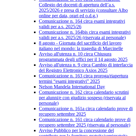
Collegio dei docenti di apertura dell’a.s.
2025/2026 e presa di servizio (consultare Albo
online per data, orari ed o.d.g.)
Comunicazione n. 164 circa esami integrativi
validi per a.s. 2025/26
Comunicazione n. 164bis circa esami integrativi
validi per a.s. 2025/26 (riservata al personale)
8 agosto - Giornata del sacrificio del lavoro
italiano nel mondo: la tragedia di Marcinelle
Avviso all'utenza n. 10 circa Chiusura
programmata degli uffici per il 14 agosto 2025
Avviso all'utenza n. 9 circa Cambio di interfaccia
del Registro Elettronico Axios 2025
Comunicazione n. 163 circa proroga/riapertura
termini “esami integrativi” 2025
Nelson Mandela International Day
Comunicazione n. 162 circa calendario scrutini
per alunni/e con giudizio sospeso (riservata al
personale)
Comunicazione n. 161a circa calendario prove di
recupero settembre 2025
Comunicazione n. 161 circa calendario prove di
recupero settembre 2025 (riservata al personale)
Avviso Pubblico per la concessione del
contributo per la fornitura gratuita/semigratuita