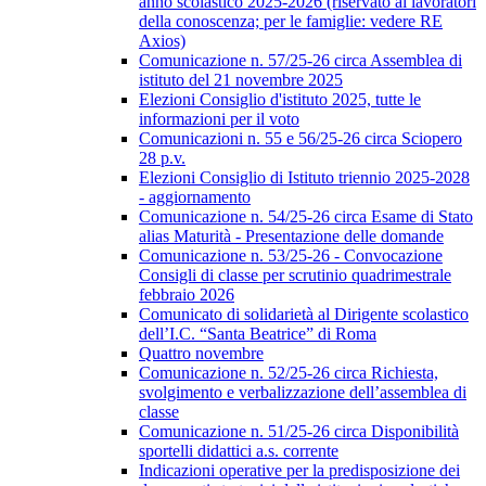
anno scolastico 2025-2026 (riservato ai lavoratori
della conoscenza; per le famiglie: vedere RE
Axios)
Comunicazione n. 57/25-26 circa Assemblea di
istituto del 21 novembre 2025
Elezioni Consiglio d'istituto 2025, tutte le
informazioni per il voto
Comunicazioni n. 55 e 56/25-26 circa Sciopero
28 p.v.
Elezioni Consiglio di Istituto triennio 2025-2028
- aggiornamento
Comunicazione n. 54/25-26 circa Esame di Stato
alias Maturità - Presentazione delle domande
Comunicazione n. 53/25-26 - Convocazione
Consigli di classe per scrutinio quadrimestrale
febbraio 2026
Comunicato di solidarietà al Dirigente scolastico
dell’I.C. “Santa Beatrice” di Roma
Quattro novembre
Comunicazione n. 52/25-26 circa Richiesta,
svolgimento e verbalizzazione dell’assemblea di
classe
Comunicazione n. 51/25-26 circa Disponibilità
sportelli didattici a.s. corrente
Indicazioni operative per la predisposizione dei