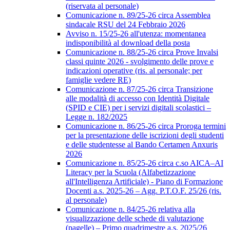
(riservata al personale)
Comunicazione n. 89/25-26 circa Assemblea
sindacale RSU del 24 Febbraio 2026
Avviso n. 15/25-26 all'utenza: momentanea
indisponibilità al download della posta
Comunicazione n. 88/25-26 circa Prove Invalsi
classi quinte 2026 - svolgimento delle prove e
indicazioni operative (ris. al personale; per
famiglie vedere RE)
Comunicazione n. 87/25-26 circa Transizione
alle modalità di accesso con Identità Digitale
(SPID e CIE) per i servizi digitali scolastici –
Legge n. 182/2025
Comunicazione n. 86/25-26 circa Proroga termini
per la presentazione delle iscrizioni degli studenti
e delle studentesse al Bando Certamen Anxuris
2026
Comunicazione n. 85/25-26 circa c.so AICA–AI
Literacy per la Scuola (Alfabetizzazione
all'Intelligenza Artificiale) - Piano di Formazione
Docenti a.s. 2025-26 – Agg. P.T.O.F. 25/26 (ris.
al personale)
Comunicazione n. 84/25-26 relativa alla
visualizzazione delle schede di valutazione
(pagelle) – Primo quadrimestre a.s. 2025/26