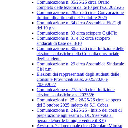
Comunicazione n. 35/25-26 circa Orario
completo delle lezioni dal 6/10 per l'a.s. 2025/26
Comunicazione n. 28/25-26 circa Convocazione
riunioni dipartimenti del 7 ottobre 2025
Comunicazione n. 34 circa Assemblea Flc/Cgil
del 10 p.v.
Comunicazione n. 33 circa sciopero Cgil/Flc
Comunicazione n. 31 e 32 circa sciopero
sindacati di base del 3/10
Comunicazione n. 30/25-26 circa Indizione delle
elezioni scolastiche della Consulta provinciale
degli studenti
Comunicazione n. 29 circa Assemblea Sindacale
Cisl c.m.
Elezioni dei rappresentanti degli studenti delle
Consulte Provinciali aa.ss. 2025/2026 e
2026/2027
Comunicazione n. 27/25-26 circa Indizione
elezioni scolastiche a.s. 2025/26
Comunicazioni n. 25 e 26/25-26 circa sciopero
del 3 ottobre 2025 indetto da S.I. Cobas
Comunicazione n. 24/25-26 - Inizio dei corsi di
preparazione agli esami ICDL (riservata al
personale/per le famiglie vedere il RE)
Avviso n. 7 al personale circa Circolare Mim su