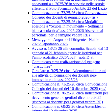
neoassunti a.s. 2025/26 in servizio nelle scuole
afferenti al Polo Formativo Ambito 23 del Lazio
Comunicazione n. 73/25-26 circa Convocazione
Collegio dei docenti di gennaio 2026 (ris.)
Comunicazione n. 72/25-26 circa Modalità di
adesione a “Scuola in movimento – Settimana
bianca scolastica” a.s. 2025-2026 (riservato al
personale; per le famiglie vedere RE)
Messaggio di Auguri del Dirigente - Natale
2025/Capodanno 2026
Avviso n. 13/25-26 alla comunità: Scuola, dal 13
gennaio al 21 febbraio aperte le iscrizioni per
l’anno scolastico 2026/2027 - nota D.S.
Comunicato circa realizzazione del progetto
"plastic free"
Circolare n. 3/25-26 circa Adempimenti inerenti
alle attività di formazione dei docenti neo-
immessi in ruolo a.s. 2025/26
Comunicazione n. 71/25-26 circa Convocazione
Collegio dei docenti del 16 dicembre 2025 (ris.)
Comunicazione n. 70/25-26 circa Indicazioni per
ricevimento generale genitori dicembre 2025
(riservata ai docenti; per i genitori vedere RE)
Comunicazione n. 69/25-26 circa Assemblea di
istituto del 19 dicembre 2025