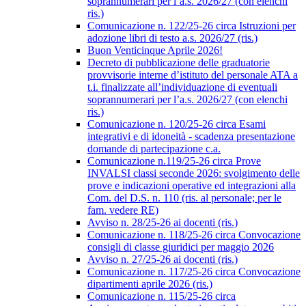
soprannumerari per l’a.s. 2026/27 (con elenchi
ris.)
Comunicazione n. 122/25-26 circa Istruzioni per
adozione libri di testo a.s. 2026/27 (ris.)
Buon Venticinque Aprile 2026!
Decreto di pubblicazione delle graduatorie
provvisorie interne d’istituto del personale ATA a
t.i. finalizzate all’individuazione di eventuali
soprannumerari per l’a.s. 2026/27 (con elenchi
ris.)
Comunicazione n. 120/25-26 circa Esami
integrativi e di idoneità - scadenza presentazione
domande di partecipazione c.a.
Comunicazione n.119/25-26 circa Prove
INVALSI classi seconde 2026: svolgimento delle
prove e indicazioni operative ed integrazioni alla
Com. del D.S. n. 110 (ris. al personale; per le
fam. vedere RE)
Avviso n. 28/25-26 ai docenti (ris.)
Comunicazione n. 118/25-26 circa Convocazione
consigli di classe giuridici per maggio 2026
Avviso n. 27/25-26 ai docenti (ris.)
Comunicazione n. 117/25-26 circa Convocazione
dipartimenti aprile 2026 (ris.)
Comunicazione n. 115/25-26 circa