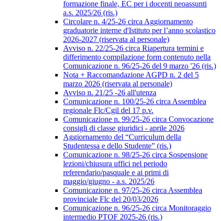
formazione finale, EC per i docenti neoassunti
a.s. 2025/26 (ris.)
Circolare n. 4/25-26 circa Aggiornamento
graduatorie interne d'Istituto per l’anno scolastico
2026-2027 (riservata al personale)
Avviso n. 22/25-26 circa Riapertura termini e
differimento compilazione form contenuto nella
Comunicazione n. 96/25-26 del 9 marzo '26 (ris.)
Nota + Raccomandazione AGPD n. 2 del 5
marzo 2026 (riservata al personale)
Avviso n. 21/25 -26 all'utenza
Comunicazione n. 100/25-26 circa Assemblea
regionale Flc/Cgil del 17 p.v.
Comunicazione n. 99/25-26 circa Convocazione
consigli di classe giuridici - aprile 2026
Aggiornamento del “Curriculum della
Studentessa e dello Studente” (ris.)
Comunicazione n. 98/25-26 circa Sospensione
lezioni/chiusura uffici nel periodo
referendario/pasquale e ai primi di
maggio/giugno - a.s. 2025/26
Comunicazione n. 97/25-26 circa Assemblea
provinciale Flc del 20/03/2026
Comunicazione n. 96/25-26 circa Monitoraggio
intermedio PTOF 2025-26 (ris.)