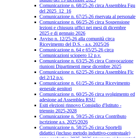
Comunicazione n. 68/25-26 circa Assemblea Fgu
del 2025_12_16
Comunicazione n. 67/25-26 riservata al personale
Comunicazione n. 66/25-26 circa Sospensione
lezioni e chiusura uffici nei mesi di dicembre
2025 e di gennaio 2026
Avviso n. 12/25-26 alla comunità circa
Ricevimento del D.S. - a.s. 2025/26
Comunicazione n. 64 e 65/25-26 circa
Comunicazioni sciopero 12 p.v.
Comunicazione n. 63/25-26 circa Convocazione
riunioni Dipartimenti mese dicembre 2025
Comunicazione n. 62/25-26 circa Assemblea Flc
del 2/12 p.v.
Comunicazione n. 61/25-26 circa Ricevimento
generale genitori
Comunicazione n. 60/25-26 circa svolgimento ed
adesione ad Assemblea RSU
Esiti elezioni rinnovo Consiglio d'Istituto -
triennio 2025-2028
Comunicazione n. 59/25-26 circa Contributo
iscrizione a.s. 2025/2026
Comunicazione n. 58/25-26 circa Sportelli
didattici (incluso metodo induttivo-contestuale)