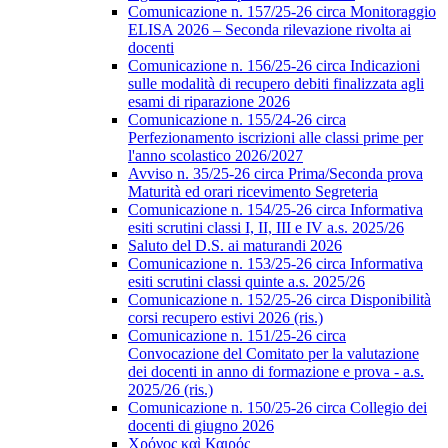
Comunicazione n. 157/25-26 circa Monitoraggio
ELISA 2026 – Seconda rilevazione rivolta ai
docenti
Comunicazione n. 156/25-26 circa Indicazioni
sulle modalità di recupero debiti finalizzata agli
esami di riparazione 2026
Comunicazione n. 155/24-26 circa
Perfezionamento iscrizioni alle classi prime per
l'anno scolastico 2026/2027
Avviso n. 35/25-26 circa Prima/Seconda prova
Maturità ed orari ricevimento Segreteria
Comunicazione n. 154/25-26 circa Informativa
esiti scrutini classi I, II, III e IV a.s. 2025/26
Saluto del D.S. ai maturandi 2026
Comunicazione n. 153/25-26 circa Informativa
esiti scrutini classi quinte a.s. 2025/26
Comunicazione n. 152/25-26 circa Disponibilità
corsi recupero estivi 2026 (ris.)
Comunicazione n. 151/25-26 circa
Convocazione del Comitato per la valutazione
dei docenti in anno di formazione e prova - a.s.
2025/26 (ris.)
Comunicazione n. 150/25-26 circa Collegio dei
docenti di giugno 2026
Χρόνος καὶ Καιρός