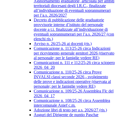
Aggiornamento graduatorie, articolata per ambiti
territoriali diocesani degli I.R.C., finalizzate
all’individuazione di eventuali soprannumerari
per l’a.s. 2026/2027
Decreto di pubblicazione delle graduatorie
provvisorie interne d’istituto del personale
docente a t.i. finalizzate all’individuazione di
eventuali soprannumerari per l’a.s. 2026/27 (con
elenchi ris.)
Avviso n. 26/25-26 ai docenti (ris.)
Comunicazione n. 113/25-26 circa Indicazioni
per ricevimento generale genitori 2026 (riservato
al personale; per le famiglie vedere RE)
Comunicazioni n. 111 e 112/25-26 circa sciopero
2026_04_20
Comunicazione n. 110/25-26 circa Prove
INVALSI classi seconde 2026 - svolgimento
delle prove e indicazioni operative (riservata al
personale; per le famiglie vedere RE)
Comunicazione n. 109/25-26 Assemblea Flc del
2026_04_17
Comunicazione n. 108/25-26 circa Assemblea
intercomunale Anief c.m.
Adozione libri di testo per a.s. 2026/27 (ris.)
Auguri del Dirigente de nuntio Paschæ