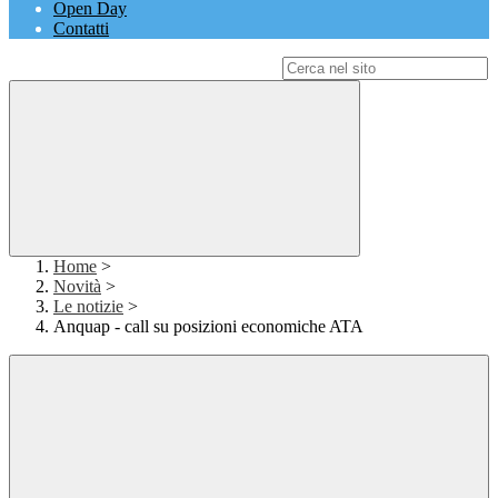
Open Day
Contatti
Campo di ricerca per le pagine del sito
Home
>
Novità
>
Le notizie
>
Anquap - call su posizioni economiche ATA