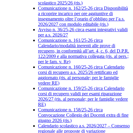
scolastico 2025/26 (ris.)
Comunicazione n. 162/25-26 circa Disponibilità
a ricoprire incarico per ore aggiuntive di
insegnamento oltre l’orario d’obbligo per l’a.s.
2026/2027 con modulo editabile (ris.)
Avviso n. 36/25-26 circa esami integrativi validi
per a.s. 2026/27
Comunicazione n. 161/25-26 circa
Calendario/modalità inerenti alle prove di
recupero, in conformità all’art. 4, c. 6, del D.P.R.
122/2009 e alla normativa collegata (ris. al pers.;
per le fam. v. Re)
Comunicazione n. 160/25-26 circa Calendario
corsi di recupero a.s. 2025/26 rettificato ed
aggiornato (ris. al personale; per le famiglie
vedere RE)
Comunicazione n. 159/25-26 circa Calendario
corsi di recupero validi per esami riparazione
2026/27 (ris. al personale; per le famiglie vedere
RE)
Comunicazione n. 158/25-26 circa
Convocazione Collegio dei Docenti extra di fine
giugno 2026 (ris.)
Calendario scolastico a.s. 2026/2027 – Consenso
regionale alle proposte di variazione