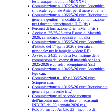
festorumque mobilium MMXXVI
Comunicazione n. 107/25-26 circa Assemblea
sindacale regionale Anief per il mese entrante
Comunicazione n. 106/25-26 circa Ricevimento
generale genitori – modalità di comunicazione
per i docenti partecipanti a H.F. (ris.)
Percorsi di formazione OrientaMenti (ris.)
Avviso n. 25/25-26 circa Esame di Maturità
2026: calendario, requisiti e modalità
Comunicazione n. 105/25-26 circa Assemblea
d'istituto del 1° aprile 2026 (riservata al
personale; per le famiglie vedere RE)
Avviso n. 24/25-26 circa Formazione delle
commissioni dell'esame di maturità per l'a.s.
2025/2026 e correlati adempimenti (ris.)
Comunicazione n. 104/25-26 circa Assemblea
Fgu c.m.
Comunicazioni n. 102 e 103/25-26 circa
Sciopero c.m.
Comunicazione n. 101/25-26 circa Ricevimento
generale primaverile (ris.)
Comunicazione sul secondo recupero
dell’incontro nazionale docenti neoassunti
INDIRE del 30 gennaio 2026 (ris.)
Polo Formativo Ambito 23 - Incontro di