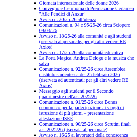
Giornata internazionale delle donne 2026
Convegno e Cerimonia di Premiazione Certamen
"Alle Pendici di Anxur"
Avviso n. 20/25-26 all’utenza
Comunicazioni n. 94 e 95/25-26 circa Sciopero
09/03/'26
Avviso n. 18/25-26 alla comunità e agli studenti
(riservata al personale; per gli altri vedere RE
Axios)
Avviso n. 17/25-26 alla comunità educativa
La Porta Magica, Andrea Delogu e la musica che
salva
Comunicazione n. 92/25-26 circa Assemblea
d'istituto studentesca del 25 febbraio 2026
(riservata ad autenticati; per gli altri vedere RE
Axios)
Messaggio agli studenti per il Secondo
quadrimestre dell'a.s. 2025/26
Comunicazione n. 91/25-26 circa Bonus
economico per la partecipazione ai viaggi di
istruzione di più giorni – presentazione
attestazione ISEE
Comunicazione n. 90/25-26 circa Scrutini finali
a.s. 2025/26 (riservata al personale)
Avviso n. 16/25 ai lavoratori della conoscenza