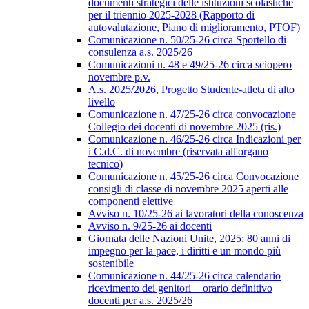
documenti strategici delle istituzioni scolastiche
per il triennio 2025-2028 (Rapporto di
autovalutazione, Piano di miglioramento, PTOF)
Comunicazione n. 50/25-26 circa Sportello di
consulenza a.s. 2025/26
Comunicazioni n. 48 e 49/25-26 circa sciopero
novembre p.v.
A.s. 2025/2026, Progetto Studente-atleta di alto
livello
Comunicazione n. 47/25-26 circa convocazione
Collegio dei docenti di novembre 2025 (ris.)
Comunicazione n. 46/25-26 circa Indicazioni per
i C.d.C. di novembre (riservata all'organo
tecnico)
Comunicazione n. 45/25-26 circa Convocazione
consigli di classe di novembre 2025 aperti alle
componenti elettive
Avviso n. 10/25-26 ai lavoratori della conoscenza
Avviso n. 9/25-26 ai docenti
Giornata delle Nazioni Unite, 2025: 80 anni di
impegno per la pace, i diritti e un mondo più
sostenibile
Comunicazione n. 44/25-26 circa calendario
ricevimento dei genitori + orario definitivo
docenti per a.s. 2025/26