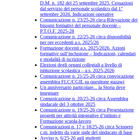
D.M. n. 182 del 25 settembre 2025. Cessazioni
dal servizio del personale scolastico dal 1°
settembre 2026. Indicazioni operative
Comunicazione n. 23/25-26 circa Rilevazione dei
bisogni formativi del personale docente –
P.T.O.F. 2025-28
Comunicazione n. 22/25-26 circa disponibilità
per ore eccedenti a.s. 2025/26
Formazione docenti a.s. 2025/2026. Azioni
formative sull’inclusione – Indicazioni, calendari
e modalità di iscrizione
Elezioni degli organi collegiali a livello di
istituzione scolastica – a.s. 2025-2026
Comunicazione n. 21/25-26 circa convocazione
assemblea FLC/CGIL su questione gazawi
Un anniversario particolare... la Storia deve
insegnare
Comunicazione n. 20/25-26 circa Assemblea
sindacale del 3 ottobre 2025
Comunicazione n. 19/25-26 circa Presentazione
progetti per attività integrative d’istituto e
Formazione scuola-lavoro
Comunicazioni n. 17 e 18/25-26 circa Sciopero
c.m. indetto da varie sigle del sindacato di base
Avviso n. 6/25-26 agli studenti