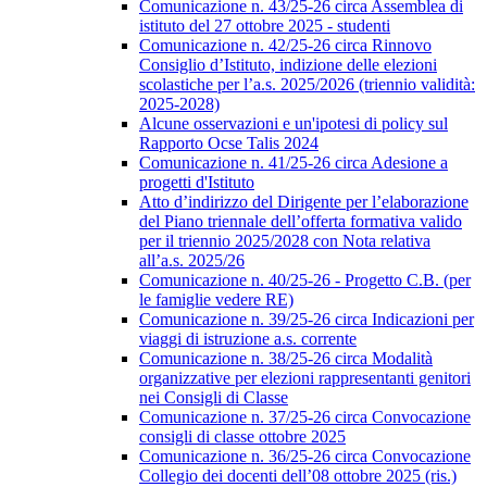
Comunicazione n. 43/25-26 circa Assemblea di
istituto del 27 ottobre 2025 - studenti
Comunicazione n. 42/25-26 circa Rinnovo
Consiglio d’Istituto, indizione delle elezioni
scolastiche per l’a.s. 2025/2026 (triennio validità:
2025-2028)
Alcune osservazioni e un'ipotesi di policy sul
Rapporto Ocse Talis 2024
Comunicazione n. 41/25-26 circa Adesione a
progetti d'Istituto
Atto d’indirizzo del Dirigente per l’elaborazione
del Piano triennale dell’offerta formativa valido
per il triennio 2025/2028 con Nota relativa
all’a.s. 2025/26
Comunicazione n. 40/25-26 - Progetto C.B. (per
le famiglie vedere RE)
Comunicazione n. 39/25-26 circa Indicazioni per
viaggi di istruzione a.s. corrente
Comunicazione n. 38/25-26 circa Modalità
organizzative per elezioni rappresentanti genitori
nei Consigli di Classe
Comunicazione n. 37/25-26 circa Convocazione
consigli di classe ottobre 2025
Comunicazione n. 36/25-26 circa Convocazione
Collegio dei docenti dell’08 ottobre 2025 (ris.)