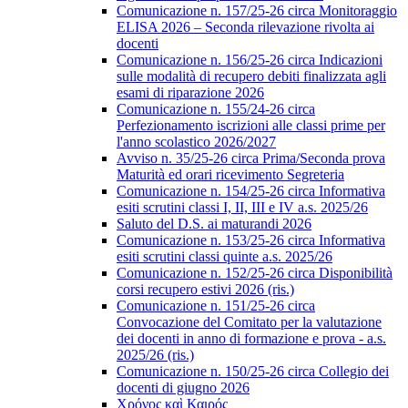
Comunicazione n. 157/25-26 circa Monitoraggio
ELISA 2026 – Seconda rilevazione rivolta ai
docenti
Comunicazione n. 156/25-26 circa Indicazioni
sulle modalità di recupero debiti finalizzata agli
esami di riparazione 2026
Comunicazione n. 155/24-26 circa
Perfezionamento iscrizioni alle classi prime per
l'anno scolastico 2026/2027
Avviso n. 35/25-26 circa Prima/Seconda prova
Maturità ed orari ricevimento Segreteria
Comunicazione n. 154/25-26 circa Informativa
esiti scrutini classi I, II, III e IV a.s. 2025/26
Saluto del D.S. ai maturandi 2026
Comunicazione n. 153/25-26 circa Informativa
esiti scrutini classi quinte a.s. 2025/26
Comunicazione n. 152/25-26 circa Disponibilità
corsi recupero estivi 2026 (ris.)
Comunicazione n. 151/25-26 circa
Convocazione del Comitato per la valutazione
dei docenti in anno di formazione e prova - a.s.
2025/26 (ris.)
Comunicazione n. 150/25-26 circa Collegio dei
docenti di giugno 2026
Χρόνος καὶ Καιρός