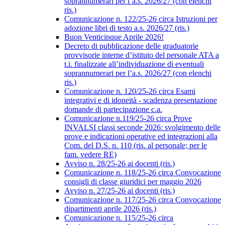
soprannumerari per l’a.s. 2026/27 (con elenchi
ris.)
Comunicazione n. 122/25-26 circa Istruzioni per
adozione libri di testo a.s. 2026/27 (ris.)
Buon Venticinque Aprile 2026!
Decreto di pubblicazione delle graduatorie
provvisorie interne d’istituto del personale ATA a
t.i. finalizzate all’individuazione di eventuali
soprannumerari per l’a.s. 2026/27 (con elenchi
ris.)
Comunicazione n. 120/25-26 circa Esami
integrativi e di idoneità - scadenza presentazione
domande di partecipazione c.a.
Comunicazione n.119/25-26 circa Prove
INVALSI classi seconde 2026: svolgimento delle
prove e indicazioni operative ed integrazioni alla
Com. del D.S. n. 110 (ris. al personale; per le
fam. vedere RE)
Avviso n. 28/25-26 ai docenti (ris.)
Comunicazione n. 118/25-26 circa Convocazione
consigli di classe giuridici per maggio 2026
Avviso n. 27/25-26 ai docenti (ris.)
Comunicazione n. 117/25-26 circa Convocazione
dipartimenti aprile 2026 (ris.)
Comunicazione n. 115/25-26 circa