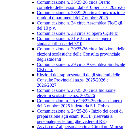
Comunicazione n. 35/25-26 circa Orario
completo delle lezioni dal 6/10 per l'a.s. 2025/26
Comunicazione n. 28/25-26 circa Convocazione
riunioni dipartimenti del 7 ottobre 2025
Comunicazione n. 34 circa Assemblea Flc/Cgil
del 10 p.v.
Comunicazione n. 33 circa sciopero Cgil/Flc
Comunicazione n. 31 e 32 circa sciopero
sindacati di base del 3/10
Comunicazione n. 30/25-26 circa Indizione delle
elezioni scolastiche della Consulta provinciale
degli studenti
Comunicazione n. 29 circa Assemblea Sindacale
Cisl c.m.
Elezioni dei rappresentanti degli studenti delle
Consulte Provinciali aa.ss. 2025/2026 e
2026/2027
Comunicazione n. 27/25-26 circa Indizione
elezioni scolastiche a.s. 2025/26
Comunicazioni n. 25 e 26/25-26 circa sciopero
del 3 ottobre 2025 indetto da S.I. Cobas
Comunicazione n. 24/25-26 - Inizio dei corsi di
preparazione agli esami ICDL (riservata al
personale/per le famiglie vedere il RE)
Avviso n. 7 al personale circa Circolare Mim su