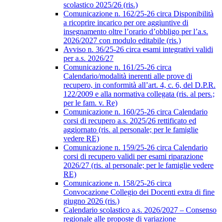
scolastico 2025/26 (ris.)
Comunicazione n. 162/25-26 circa Disponibilità
a ricoprire incarico per ore aggiuntive di
insegnamento oltre l’orario d’obbligo per l’a.s.
2026/2027 con modulo editabile (ris.)
Avviso n. 36/25-26 circa esami integrativi validi
per a.s. 2026/27
Comunicazione n. 161/25-26 circa
Calendario/modalità inerenti alle prove di
recupero, in conformità all’art. 4, c. 6, del D.P.R.
122/2009 e alla normativa collegata (ris. al pers.;
per le fam. v. Re)
Comunicazione n. 160/25-26 circa Calendario
corsi di recupero a.s. 2025/26 rettificato ed
aggiornato (ris. al personale; per le famiglie
vedere RE)
Comunicazione n. 159/25-26 circa Calendario
corsi di recupero validi per esami riparazione
2026/27 (ris. al personale; per le famiglie vedere
RE)
Comunicazione n. 158/25-26 circa
Convocazione Collegio dei Docenti extra di fine
giugno 2026 (ris.)
Calendario scolastico a.s. 2026/2027 – Consenso
regionale alle proposte di variazione