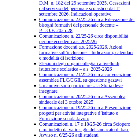
D.M. n. 182 del 25 settembre 2025. Cessazioni
dal servizio del personale scolastico dal 1°
settembre 2026. Indicazioni operative
Comunicazione n. 23/25-26 circa Rilevazione dei
bisogni formativi del personale docente –
P.T.O.F. 2025-28
Comunicazione n. 22/25-26 circa disponibilità
per ore eccedenti a.s. 2025/26
Formazione docenti a.s. 2025/2026. Azioni
formative sull’inclusione – Indicazioni, calendari
e modalità di iscrizione
Elezioni degli organi collegiali a livello di
istituzione scolastica – a.s. 2025-2026
Comunicazione n. 21/25-26 circa convocazione
assemblea FLC/CGIL su questione gazawi
Un anniversario particolare... la Storia deve
insegnare
Comunicazione n. 20/25-26 circa Assemblea
sindacale del 3 ottobre 2025
Comunicazione n. 19/25-26 circa Presentazione
progetti per attività integrative d’istituto e
Formazione scuola-lavoro
Comunicazioni n. 17 e 18/25-26 circa Sciopero
c.m. indetto da varie sigle del sindacato di base
Avviso n. 6/25-26 agli studenti