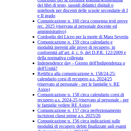
dei libri di testo, sussidi didattici digitali o
notebook per discenti delle scuole secondarie di I
e II grado
Comunicazione n. 160 circa consegna testi prove
rec. 2025 (riservata al personale docente ed
amministrativo)
Cordoglio del Liceo per la morte di Mara Severin
Comunicazione n. 159 circa calendario e
modalità inerenti alle prove di recupero, in
conformità all’art. 4, c. 6, del D.P.R. 122/2009 e
della normativa collegata
Independence day - Giorno dell'Indipendenza o
dell'Unità?
Rettifica alla comunicazione n. 158/24-25:
calendario corsi di recupero a.s. 2024/25
(riservato al personale - per le famiglie v. RE
Axios)
Comunicazione n. 158 circa calendario corsi di
recupero a.s. 2024-25 (riservato al personale - per
le famiglie vedere RE Axios)
Comunicazione n. 157 circa perfezionamento
iscrizioni classi prime a.s. 2025/26
Comunicazione n. 156 circa indicazioni sulle
modalità di recupero debiti finalizzate agli esami