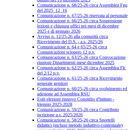
Comunicazione n. 68/25-26 circa Assemblea Fgu
del 2025_12_16
Comunicazione n. 67/25-26 riservata al personale
Comunicazione n. 66/25-26 circa Sospensione
lezioni e chiusura uffici nei mesi di dicembre
2025 e di gennaio 2026
Avviso n. 12/25-26 alla comunità circa
Ricevimento del D.S. - a.s. 2025/26
Comunicazione n. 64 e 65/25-26 circa
Comunicazioni sciopero 12 p.v.
Comunicazione n. 63/25-26 circa Convocazione
riunioni Dipartimenti mese dicembre 2025
Comunicazione n. 62/25-26 circa Assemblea Flc
del 2/12 p.v.
Comunicazione n. 61/25-26 circa Ricevimento
generale genitori
Comunicazione n. 60/25-26 circa svolgimento ed
adesione ad Assemblea RSU
Esiti elezioni rinnovo Consiglio d'Istituto -
triennio 2025-2028
Comunicazione n. 59/25-26 circa Contributo
iscrizione a.s. 2025/2026
Comunicazione n. 58/25-26 circa Sportelli
didattici (incluso metodo induttivo-contestuale)