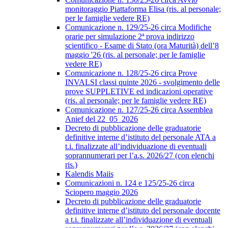
monitoraggio Piattaforma Elisa (ris. al personale;
per le famiglie vedere RE)
Comunicazione n. 129/25-26 circa Modifiche
orarie per simulazione 2ª prova indirizzo
scientifico - Esame di Stato (ora Maturità) dell’8
maggio '26 (ris. al personale; per le famiglie
vedere RE)
Comunicazione n. 128/25-26 circa Prove
INVALSI classi quinte 2026 - svolgimento delle
prove SUPPLETIVE ed indicazioni operative
(ris. al personale; per le famiglie vedere RE)
Comunicazione n. 127/25-26 circa Assemblea
Anief del 22_05_2026
Decreto di pubblicazione delle graduatorie
definitive interne d’istituto del personale ATA a
t.i. finalizzate all’individuazione di eventuali
soprannumerari per l’a.s. 2026/27 (con elenchi
ris.)
Kalendis Maiis
Comunicazioni n. 124 e 125/25-26 circa
Sciopero maggio 2026
Decreto di pubblicazione delle graduatorie
definitive interne d’istituto del personale docente
a t.i. finalizzate all’individuazione di eventuali