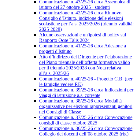
Comunicazione n. 43/25-26 circa Assemblea di
istituto del 27 ottobre 2025 - studenti
Comunicazione n. 42/25-26 circa Rinnovo
Consiglio d’Istituto, indizione delle elezioni
scolastiche per l’a.s. 2025/2026 (triennio validità:
2025-2028)
Alcune osservazioni e un'ipotesi di policy sul
Rapporto Ocse Talis 2024
Comunicazione n. 41/25-26 circa Adesione a
progetti d'Istituto
Atto d’indirizzo del Dirigente per l’elaborazione
del Piano triennale dell’offerta formativa valido
per il triennio 2025/2028 con Nota relativa
all’a.s. 2025/26
Comunicazione n. 40/25-26 - Progetto C.B. (per
le famiglie vedere RE)
Comunicazione n. 39/25-26 circa Indicazioni per
viaggi di istruzione a.s. corrente
Comunicazione n. 38/25-26 circa Modalità
organizzative per elezioni rappresentanti genitori
nei Consigli di Classe
Comunicazione n. 37/25-26 circa Convocazione
consigli di classe ottobre 2025
Comunicazione n. 36/25-26 circa Convocazione
Collegio dei docenti dell’08 ottobre 2025 (ris.)