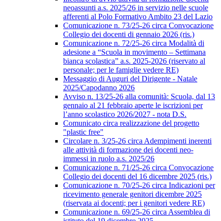
neoassunti a.s. 2025/26 in servizio nelle scuole
afferenti al Polo Formativo Ambito 23 del Lazio
Comunicazione n. 73/25-26 circa Convocazione
Collegio dei docenti di gennaio 2026 (ris.)
Comunicazione n. 72/25-26 circa Modalità di
adesione a “Scuola in movimento – Settimana
bianca scolastica” a.s. 2025-2026 (riservato al
personale; per le famiglie vedere RE)
Messaggio di Auguri del Dirigente - Natale
2025/Capodanno 2026
Avviso n. 13/25-26 alla comunità: Scuola, dal 13
gennaio al 21 febbraio aperte le iscrizioni per
l’anno scolastico 2026/2027 - nota D.S.
Comunicato circa realizzazione del progetto
"plastic free"
Circolare n. 3/25-26 circa Adempimenti inerenti
alle attività di formazione dei docenti neo-
immessi in ruolo a.s. 2025/26
Comunicazione n. 71/25-26 circa Convocazione
Collegio dei docenti del 16 dicembre 2025 (ris.)
Comunicazione n. 70/25-26 circa Indicazioni per
ricevimento generale genitori dicembre 2025
(riservata ai docenti; per i genitori vedere RE)
Comunicazione n. 69/25-26 circa Assemblea di
istituto del 19 dicembre 2025