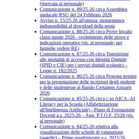
(riservata al personale)
Comunicazione n. 89/25-26 circa Assemblea
sindacale RSU del 24 Febbraio 2026
Avviso n. 15/25-26 all'utenza: momentanea
indisponibilità al download della posta
Comunicazione n. 88/25-26 circa Prove Invalsi
classi quinte 2026 - svolgimento delle prove e
indicazioni operative (ris. al personale; per
famiglie vedere RE)
Comunicazione n. 87/25-26 circa Transizione
alle modalità di accesso con Identità Digitale
(SPID e CIE) per i servizi digitali scolastici –
Legge n. 182/2025
Comunicazione n. 86/25-26 circa Proroga termini
per la presentazione delle iscrizioni degli studenti
e delle studentesse al Bando Certamen Anxuris
2026
Comunicazione n. 85/25-26 circa c.so AICA–AI
Literacy per la Scuola (Alfabetizzazione
all'Intelligenza Artificiale) - Piano di Formazione
Docenti a.s. 2025-26 – Agg. P.T.O.F. 25/26 (ris.
al personale)
Comunicazione n. 84/25-26 relativa alla
visualizzazione delle schede di valutazione
(pagelle) – Primo quadrimestre a.s. 2025/26