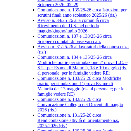
Sciopero 2026_05_29
Comunicazione n. 139/25-26 circa Istruzioni per
scrutini finali anno scolastico 2025/26 (ris.)
Avviso n. 34/25-26 alla comunità circa
Ricevimento del D.S. nel periodo
maggio/giugno/luglio 2026
Comunicazioni n. 137 e 138/25-26 circa
Sciopero comitati di base vari c.m.
Avviso n. 31/25-26 ai lavoratori della conoscenza
(ris.)
Comunicazioni n. 134 e 135/25-26 circa
Modifiche orarie per simulazione 2ª prova L.C. e
S.U. per Esame di Maturità, 18 e 19 maggio (ris.
al personale, per le famiglie vedere RE)
Comunicazione n. 133/25-26 circa Modifiche
orario per simulazione 1ª prova Esame di
Maturità del 13 maggio (ris. al personale; per le
famiglie vedere RE)
Comunicazione n. 132/25-26 circa
Convocazione Collegio dei Docenti di maggio
2026 (ris.)
Comunicazione n. 131/25-26 circa
Rendicontazione attività di orientamento a.s.
2025-2026 (ris.)
Comunicazione n. 130/25-26 circa Avvio