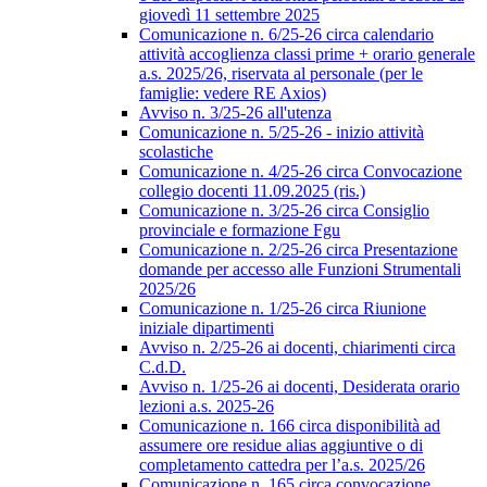
giovedì 11 settembre 2025
Comunicazione n. 6/25-26 circa calendario
attività accoglienza classi prime + orario generale
a.s. 2025/26, riservata al personale (per le
famiglie: vedere RE Axios)
Avviso n. 3/25-26 all'utenza
Comunicazione n. 5/25-26 - inizio attività
scolastiche
Comunicazione n. 4/25-26 circa Convocazione
collegio docenti 11.09.2025 (ris.)
Comunicazione n. 3/25-26 circa Consiglio
provinciale e formazione Fgu
Comunicazione n. 2/25-26 circa Presentazione
domande per accesso alle Funzioni Strumentali
2025/26
Comunicazione n. 1/25-26 circa Riunione
iniziale dipartimenti
Avviso n. 2/25-26 ai docenti, chiarimenti circa
C.d.D.
Avviso n. 1/25-26 ai docenti, Desiderata orario
lezioni a.s. 2025-26
Comunicazione n. 166 circa disponibilità ad
assumere ore residue alias aggiuntive o di
completamento cattedra per l’a.s. 2025/26
Comunicazione n. 165 circa convocazione