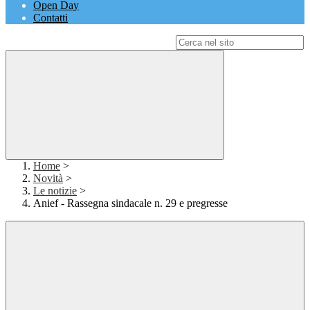
Open Day
Contatti
Campo di ricerca per le pagine del sito
Home
>
Novità
>
Le notizie
>
Anief - Rassegna sindacale n. 29 e pregresse