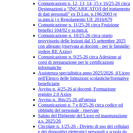
Comunicazioni n. 12, 13, 14, 15 e 16/25-26 circa
Designazioni a “INCARICATO/I del trattamento
di dati personali” ex D.Lgs. n.196/2003 (e
ss.mm.ii.) e Regolamento UE 2016/679
Comunicazione n. 11/25-26 circa Fruizione
benefici 104/92 e ss.mm.ii.
Comunicazione n. 10/25-26 circa orario
provvisorio delle lezioni dal 15 settembre 2025
con allegato (riservata ai docenti - per le famiglie:
vedere RE Axios)
Comunicazione n. 9/25-26 circa Adesione ai
corsi di preparazione per le certificazioni
informatiche
Assistenza specialistica anno 2025/2026, il Liceo
nell'Elenco delle Istituzioni scolastiche/formative
beneficiarie
Avviso n. 4/25-26 ai docenti, Formazione
registro 2.0 Axios
Avviso n. 3bis/25-26 all'utenza
Comunicazioni n. 7 e 8/25-26 circa codice ed
obblighi del personale - riservate
Saluto del Dirigente del Liceo ed inaugurazione
a.s. 2025/26
Circolare n. 1/25-26 - Divieto di uso dei cellulari
e dei dispositivi elettronici personali a scuola da