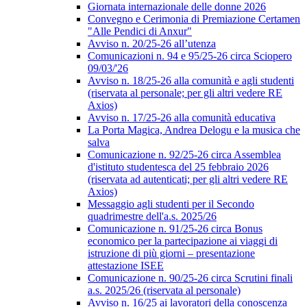
Giornata internazionale delle donne 2026
Convegno e Cerimonia di Premiazione Certamen
"Alle Pendici di Anxur"
Avviso n. 20/25-26 all’utenza
Comunicazioni n. 94 e 95/25-26 circa Sciopero
09/03/'26
Avviso n. 18/25-26 alla comunità e agli studenti
(riservata al personale; per gli altri vedere RE
Axios)
Avviso n. 17/25-26 alla comunità educativa
La Porta Magica, Andrea Delogu e la musica che
salva
Comunicazione n. 92/25-26 circa Assemblea
d'istituto studentesca del 25 febbraio 2026
(riservata ad autenticati; per gli altri vedere RE
Axios)
Messaggio agli studenti per il Secondo
quadrimestre dell'a.s. 2025/26
Comunicazione n. 91/25-26 circa Bonus
economico per la partecipazione ai viaggi di
istruzione di più giorni – presentazione
attestazione ISEE
Comunicazione n. 90/25-26 circa Scrutini finali
a.s. 2025/26 (riservata al personale)
Avviso n. 16/25 ai lavoratori della conoscenza