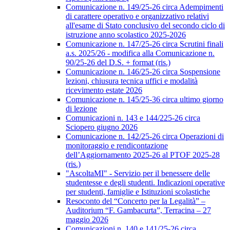
Comunicazione n. 149/25-26 circa Adempimenti
di carattere operativo e organizzativo relativi
all'esame di Stato conclusivo del secondo ciclo di
istruzione anno scolastico 2025-2026
Comunicazione n. 147/25-26 circa Scrutini finali
a.s. 2025/26 - modifica alla Comunicazione n.
90/25-26 del D.S. + format (ris.)
Comunicazione n. 146/25-26 circa Sospensione
lezioni, chiusura tecnica uffici e modalità
ricevimento estate 2026
Comunicazione n. 145/25-36 circa ultimo giorno
di lezione
Comunicazioni n. 143 e 144/225-26 circa
Sciopero giugno 2026
Comunicazione n. 142/25-26 circa Operazioni di
monitoraggio e rendicontazione
dell’Aggiornamento 2025-26 al PTOF 2025-28
(ris.)
"AscoltaMI" - Servizio per il benessere delle
studentesse e degli studenti. Indicazioni operative
per studenti, famiglie e Istituzioni scolastiche
Resoconto del “Concerto per la Legalità” –
Auditorium “F. Gambacurta”, Terracina – 27
maggio 2026
Comunicazioni n. 140 e 141/25-26 circa