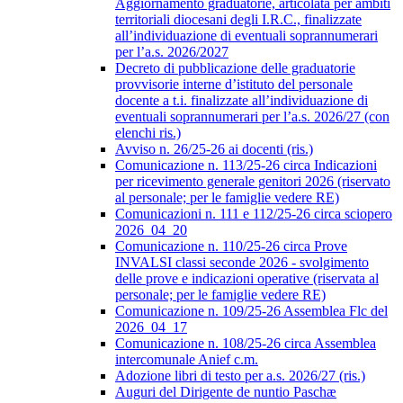
Aggiornamento graduatorie, articolata per ambiti
territoriali diocesani degli I.R.C., finalizzate
all’individuazione di eventuali soprannumerari
per l’a.s. 2026/2027
Decreto di pubblicazione delle graduatorie
provvisorie interne d’istituto del personale
docente a t.i. finalizzate all’individuazione di
eventuali soprannumerari per l’a.s. 2026/27 (con
elenchi ris.)
Avviso n. 26/25-26 ai docenti (ris.)
Comunicazione n. 113/25-26 circa Indicazioni
per ricevimento generale genitori 2026 (riservato
al personale; per le famiglie vedere RE)
Comunicazioni n. 111 e 112/25-26 circa sciopero
2026_04_20
Comunicazione n. 110/25-26 circa Prove
INVALSI classi seconde 2026 - svolgimento
delle prove e indicazioni operative (riservata al
personale; per le famiglie vedere RE)
Comunicazione n. 109/25-26 Assemblea Flc del
2026_04_17
Comunicazione n. 108/25-26 circa Assemblea
intercomunale Anief c.m.
Adozione libri di testo per a.s. 2026/27 (ris.)
Auguri del Dirigente de nuntio Paschæ