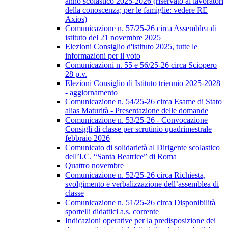
anno scolastico 2025-2026 (riservato ai lavoratori
della conoscenza; per le famiglie: vedere RE
Axios)
Comunicazione n. 57/25-26 circa Assemblea di
istituto del 21 novembre 2025
Elezioni Consiglio d'istituto 2025, tutte le
informazioni per il voto
Comunicazioni n. 55 e 56/25-26 circa Sciopero
28 p.v.
Elezioni Consiglio di Istituto triennio 2025-2028
- aggiornamento
Comunicazione n. 54/25-26 circa Esame di Stato
alias Maturità - Presentazione delle domande
Comunicazione n. 53/25-26 - Convocazione
Consigli di classe per scrutinio quadrimestrale
febbraio 2026
Comunicato di solidarietà al Dirigente scolastico
dell’I.C. “Santa Beatrice” di Roma
Quattro novembre
Comunicazione n. 52/25-26 circa Richiesta,
svolgimento e verbalizzazione dell’assemblea di
classe
Comunicazione n. 51/25-26 circa Disponibilità
sportelli didattici a.s. corrente
Indicazioni operative per la predisposizione dei