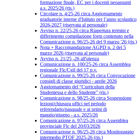
formazione finale, EC per i docenti neoassunti
a.s. 2025/26 (ris.)
Circolare n. 4/25-26 circa Aggiornamento
graduatorie interne d'Istituto per l’anno scolastico
2026-2027 (riservata al personale)
Avviso n. 22/25-26 circa Riapertura termini e
differimento compilazione form contenuto nella
Comunicazione n. 96/25-26 del 9 marzo '26 (ris.)
Nota + Raccomandazione AGPD n. 2 del 5
marzo 2026 (riservata al personale)
Avviso n. 21/25 -26 all'utenza
Comunicazione n. 100/25-26 circa Assemblea
regionale Flc/Cgil del 17 p.v.
Comunicazione n. 99/25-26 circa Convocazione
consigli di classe giuridici - aprile 2026
Aggiornamento del “Curriculum della
Studentessa e dello Studente” (ris.)
Comunicazione n. 98/25-26 circa Sospensione
lezioni/chiusura uffici nel periodo
referendario/pasquale e ai primi di
maggio/giugno - a.s. 2025/26
Comunicazione n. 97/25-26 circa Assemblea
provinciale Flc del 20/03/2026
Comunicazione n. 96/25-26 circa Monitoraggio
intermedio PTOF 2025-26 (ris.)