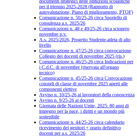
documenti strategici delle istituzioni scolastiche
per il triennio 2025-2028 (Rapporto di
autovalutazione, Piano di miglioramento, PTOF)
Comunicazione n. 50/25-26 circa Sportello di
consulenza a.s. 2025/26
Comunicazioni n. 48 e 49/25-26 circa sciopero
novembre p.v.
A.s. 2025/2026, Progetto Studente-atleta di alto
livello
Comunicazione n. 47/25-26 circa convocazione
Collegio dei docenti di novembre 2025 (ris.)
Comunicazione n. 46/25-26 circa Indicazioni per
i C.d.C. di novembre (riservata all'organo
tecnico)
Comunicazione n. 45/25-26 circa Convocazione
consigli di classe di novembre 2025 aperti alle
componenti elettive
Avviso n. 10/25-26 ai lavoratori della conoscenza
Avviso n. 9/25-26 ai docenti
Giornata delle Nazioni Unite, 2025: 80 anni di
impegno per la pace, i diritti e un mondo più
sostenibile
Comunicazione n. 44/25-26 circa calendario
ricevimento dei genitori + orario definitivo
docenti per a.s. 2025/26