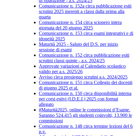
di riparazione - a.s. 2024/25
Comunicazione n. 152a circa pubblicazione esiti
scrutini 2025 inerenti a classi dalla prima alla
quarta
Comunicazione n. 154 circa sciopero intera
giornata del 20 giugno 2025
Comunicazione n. 153 circa esami integrativi e di
idoneità 2025
Maturità 2025 - Saluto del D.S. per inizio
sessione di esami
Comunicazione n. 152 circa pubblicazione esiti
scrutini classi quinte - a.s. 2024/25
Approvate variazioni al Calendario scolastico
valido per a.s. 2025/26
Avviso circa prosieguo scrutini a.s. 2024/2025
Comunicazione n. 151 circa Collegio dei docenti
di giugno 2025 et al.
Comunicazione n. 150 circa disponibilità interna
per corsi estivi (I.D.E.I.) 2025 con format
allegato
#Maturità2025, online le commissioni d’Esame.
Saranno 524.415 gli studenti coinvolti, 13.900 le
commissioni
Comunicazione n. 148 circa termine lezioni del 6
p.v.