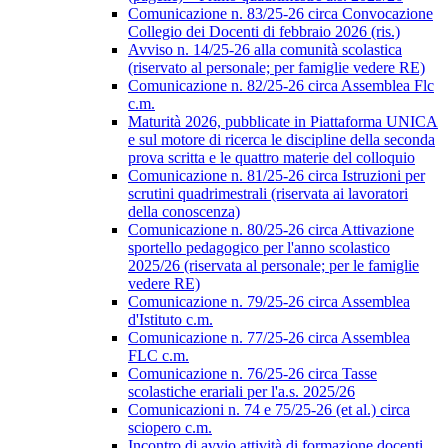
Comunicazione n. 83/25-26 circa Convocazione
Collegio dei Docenti di febbraio 2026 (ris.)
Avviso n. 14/25-26 alla comunità scolastica
(riservato al personale; per famiglie vedere RE)
Comunicazione n. 82/25-26 circa Assemblea Flc
c.m.
Maturità 2026, pubblicate in Piattaforma UNICA
e sul motore di ricerca le discipline della seconda
prova scritta e le quattro materie del colloquio
Comunicazione n. 81/25-26 circa Istruzioni per
scrutini quadrimestrali (riservata ai lavoratori
della conoscenza)
Comunicazione n. 80/25-26 circa Attivazione
sportello pedagogico per l'anno scolastico
2025/26 (riservata al personale; per le famiglie
vedere RE)
Comunicazione n. 79/25-26 circa Assemblea
d'Istituto c.m.
Comunicazione n. 77/25-26 circa Assemblea
FLC c.m.
Comunicazione n. 76/25-26 circa Tasse
scolastiche erariali per l'a.s. 2025/26
Comunicazioni n. 74 e 75/25-26 (et al.) circa
sciopero c.m.
Incontro di avvio attività di formazione docenti