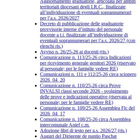
Aggiornamento graduatorie, articolata per ambiti
territoriali diocesani degli I.R.C., finalizzate
all’individuazione di eventuali soprannumerari
per l’a.s. 2026/2027
Decreto di pubblicazione delle graduatorie
provvisorie interne d’istituto del personale
docente a t.i. finalizzate all’individuazione di
eventuali soprannumerari per l’a.s. 2026/27 (con
elenchi ris.)
Avviso n. 26/25-26 ai docenti (ris.)
Comunicazione n. 113/25-26 circa Indicazioni
per ricevimento generale genitori 2026 (riservato
al personale; per le famiglie vedere RE)
Comunicazioni n. 111 e 112/25-26 circa sciopero
2026_04_20
Comunicazione n. 110/25-26 circa Prove
INVALSI classi seconde 2026 - svolgimento
delle prove e indicazioni operative (riservata al
personale; per le famiglie vedere RE)
Comunicazione n. 109/25-26 Assemblea Flc del
2026_04_17
Comunicazione n. 108/25-26 circa Assemblea
intercomunale Anief c.m.
Adozione libri di testo per a.s. 2026/27 (ris.)
Auguri del Dirigente de nuntio Paschæ