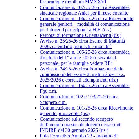
festorumque mobilium MMXXVI
Comunicazione n. 107/25-26 circa Assemblea
sindacale regionale Anief per il mese entrante
Comunicazione n. 106/25-26 circa Ricevimento
generale genitori – modalità di comunicazione
per i docenti partecipanti a H.F. (ris.)
Percorsi di formazione OrientaMenti (ris.)
Avviso n. 25/25-26 circa Esame di Maturità
2026: calendario, requisiti e modalità
Comunicazione n. 105/25-26 circa Assemblea
d'istituto del 1° aprile 2026 (riservata al
personale; per le famiglie vedere RE)
Avviso n. 24/25-26 circa Formazione delle
commissioni dell'esame di maturità per l'a.s.
2025/2026 e correlati adempimenti (ris.)
Comunicazione n. 104/25-26 circa Assemblea
Fgu c.m.
Comunicazioni n. 102 e 103/25-26 circa
Sciopero c.m.
Comunicazione n. 101/25-26 circa Ricevimento
generale primaverile (ris.)
Comunicazione sul secondo recupero
dell’incontro nazionale docenti neoassunti
INDIRE del 30 gennaio 2026 (ris.)
Polo Formativo Ambito 23 - Incontro di