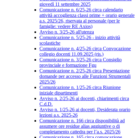
giovedì 11 settembre 2025
Comunicazione n. 6/25-26 circa calendario
attività accoglienza classi prime + orario generale
a.s. 2025/26, riservata al personale (per le
famiglie: vedere RE Axios)
Avviso n. 3/25-26 all'utenza
Comunicazione n. 5/25-26 - inizio attività
scolastiche
Comunicazione n. 4/25-26 circa Convocazione
collegio docenti 11.09.2025 (ris.)
Comunicazione n. 3/25-26 circa Consiglio
provinciale e formazione Fgu
Comunicazione n. 2/25-26 circa Presentazione
domande per accesso alle Funzioni Strumentali
2025/26
Comunicazione n. 1/25-26 circa Riunione
iniziale dipartimenti
Avviso n. 2/25-26 ai docenti, chiarimenti circa
C.d.D.
Avviso n. 1/25-26 ai docenti, Desiderata orario
lezioni a.s. 2025-26
Comunicazione n. 166 circa disponibilità ad
assumere ore residue alias aggiuntive o di
completamento cattedra per l’a.s. 2025/26
Comunicazione n. 165 circa convocazione