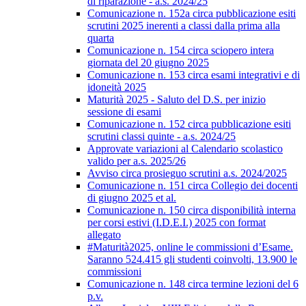
di riparazione - a.s. 2024/25
Comunicazione n. 152a circa pubblicazione esiti
scrutini 2025 inerenti a classi dalla prima alla
quarta
Comunicazione n. 154 circa sciopero intera
giornata del 20 giugno 2025
Comunicazione n. 153 circa esami integrativi e di
idoneità 2025
Maturità 2025 - Saluto del D.S. per inizio
sessione di esami
Comunicazione n. 152 circa pubblicazione esiti
scrutini classi quinte - a.s. 2024/25
Approvate variazioni al Calendario scolastico
valido per a.s. 2025/26
Avviso circa prosieguo scrutini a.s. 2024/2025
Comunicazione n. 151 circa Collegio dei docenti
di giugno 2025 et al.
Comunicazione n. 150 circa disponibilità interna
per corsi estivi (I.D.E.I.) 2025 con format
allegato
#Maturità2025, online le commissioni d’Esame.
Saranno 524.415 gli studenti coinvolti, 13.900 le
commissioni
Comunicazione n. 148 circa termine lezioni del 6
p.v.