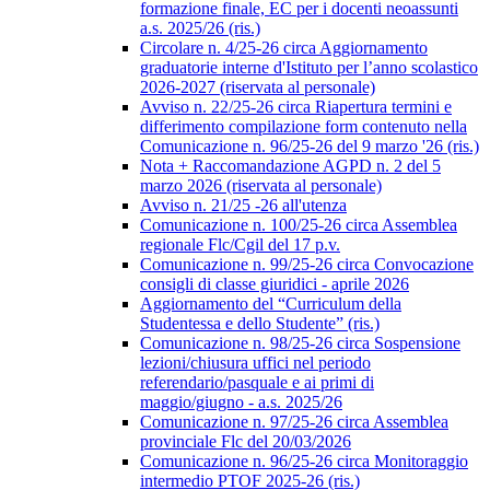
formazione finale, EC per i docenti neoassunti
a.s. 2025/26 (ris.)
Circolare n. 4/25-26 circa Aggiornamento
graduatorie interne d'Istituto per l’anno scolastico
2026-2027 (riservata al personale)
Avviso n. 22/25-26 circa Riapertura termini e
differimento compilazione form contenuto nella
Comunicazione n. 96/25-26 del 9 marzo '26 (ris.)
Nota + Raccomandazione AGPD n. 2 del 5
marzo 2026 (riservata al personale)
Avviso n. 21/25 -26 all'utenza
Comunicazione n. 100/25-26 circa Assemblea
regionale Flc/Cgil del 17 p.v.
Comunicazione n. 99/25-26 circa Convocazione
consigli di classe giuridici - aprile 2026
Aggiornamento del “Curriculum della
Studentessa e dello Studente” (ris.)
Comunicazione n. 98/25-26 circa Sospensione
lezioni/chiusura uffici nel periodo
referendario/pasquale e ai primi di
maggio/giugno - a.s. 2025/26
Comunicazione n. 97/25-26 circa Assemblea
provinciale Flc del 20/03/2026
Comunicazione n. 96/25-26 circa Monitoraggio
intermedio PTOF 2025-26 (ris.)