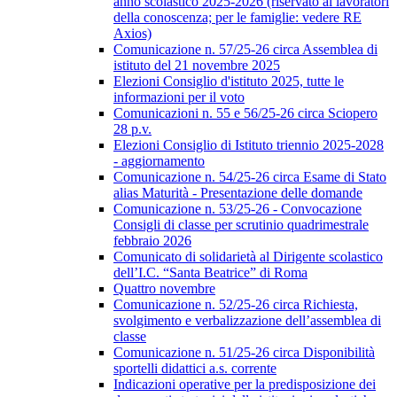
anno scolastico 2025-2026 (riservato ai lavoratori
della conoscenza; per le famiglie: vedere RE
Axios)
Comunicazione n. 57/25-26 circa Assemblea di
istituto del 21 novembre 2025
Elezioni Consiglio d'istituto 2025, tutte le
informazioni per il voto
Comunicazioni n. 55 e 56/25-26 circa Sciopero
28 p.v.
Elezioni Consiglio di Istituto triennio 2025-2028
- aggiornamento
Comunicazione n. 54/25-26 circa Esame di Stato
alias Maturità - Presentazione delle domande
Comunicazione n. 53/25-26 - Convocazione
Consigli di classe per scrutinio quadrimestrale
febbraio 2026
Comunicato di solidarietà al Dirigente scolastico
dell’I.C. “Santa Beatrice” di Roma
Quattro novembre
Comunicazione n. 52/25-26 circa Richiesta,
svolgimento e verbalizzazione dell’assemblea di
classe
Comunicazione n. 51/25-26 circa Disponibilità
sportelli didattici a.s. corrente
Indicazioni operative per la predisposizione dei