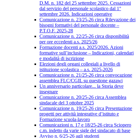
D.M. n. 182 del 25 settembre 2025. Cessazioni
dal servizio del personale scolastico dal 1°
settembre 2026. Indicazioni operative
Comunicazione n. 23/25-26 circa Rilevazione dei
bisogni formativi del personale docente –
P.T.O.F. 2025-28
Comunicazione n. 22/25-26 circa disponibilità
per ore eccedenti a.s. 2025/26
Formazione docenti a.s. 2025/2026. Azioni
formative sull’inclusione – Indicazioni, calendari
e modalità di iscrizione
Elezioni degli organi collegiali a livello di
istituzione scolastica – a.s. 2025-2026
Comunicazione n. 21/25-26 circa convocazione
assemblea FLC/CGIL su questione gazawi
Un anniversario particolare... la Storia deve
insegnare
Comunicazione n. 20/25-26 circa Assemblea
sindacale del 3 ottobre 2025
Comunicazione n. 19/25-26 circa Presentazione
progetti per attività integrative d’istituto e
Formazione scuola-lavoro
Comunicazioni n. 17 e 18/25-26 circa Sciopero
c.m. indetto da varie sigle del sindacato di base
Avviso n. 6/25-26 agli studenti