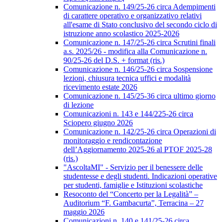
Comunicazione n. 149/25-26 circa Adempimenti
di carattere operativo e organizzativo relativi
all'esame di Stato conclusivo del secondo ciclo di
istruzione anno scolastico 2025-2026
Comunicazione n. 147/25-26 circa Scrutini finali
a.s. 2025/26 - modifica alla Comunicazione n.
90/25-26 del D.S. + format (ris.)
Comunicazione n. 146/25-26 circa Sospensione
lezioni, chiusura tecnica uffici e modalità
ricevimento estate 2026
Comunicazione n. 145/25-36 circa ultimo giorno
di lezione
Comunicazioni n. 143 e 144/225-26 circa
Sciopero giugno 2026
Comunicazione n. 142/25-26 circa Operazioni di
monitoraggio e rendicontazione
dell’Aggiornamento 2025-26 al PTOF 2025-28
(ris.)
"AscoltaMI" - Servizio per il benessere delle
studentesse e degli studenti. Indicazioni operative
per studenti, famiglie e Istituzioni scolastiche
Resoconto del “Concerto per la Legalità” –
Auditorium “F. Gambacurta”, Terracina – 27
maggio 2026
Comunicazioni n. 140 e 141/25-26 circa