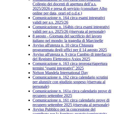
Collegio dei docenti di apertura dell’a.s.
2025/2026 e presa di servizio (consultare Albo
online per data, orari ed o.d.g.)
Comunicazione n. 164 circa esami integrativi
validi per a.s. 2025/26
Comunicazione n. 164bis circa esami integrativi
validi per a.s. 2025/26 (riservata al personale)
8 agosto - Giornata del sacrificio del lavoro
italiano nel mondo: la tragedia di Marcinelle
Avviso all'utenza n. 10 circa Chiusura
programmata degli uffici per il 14 agosto 2025
Avviso all'utenza n. 9 circa Cambio di interfaccia
del Registro Elettronico Axios 2025
Comunicazione n. 163 circa proroga/riapertura
termini “esami integrativi” 2025
Nelson Mandela International Day
Comunicazione n. 162 circa calendario scrutini
per alunni/e con giudizio sospeso (riservata al
personale)
Comunicazione n. 161a circa calendario prove di
recupero settembre 2025
Comunicazione n. 161 circa calendario prove di
recupero settembre 2025 (riservata al personale)
Avviso Pubblico per la concessione del
contributo per la fornitura gratuita/semigratuita