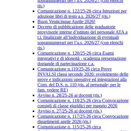
soprannumerari per l’a.s. 2026/27 (con elenchi
ris.)
Comunicazione n. 122/25-26 circa Istruzioni per
adozione libri di testo a.s. 2026/27 (ris.)
Buon Venticinque Aprile 2026!
Decreto di pubblicazione delle graduatorie
provvisorie interne d’istituto del personale ATA a
t.i. finalizzate all’individuazione di eventuali
soprannumerari per l’a.s. 2026/27 (con elenchi
ris.)
Comunicazione n. 120/25-26 circa Esami
integrativi e di idoneità - scadenza presentazione
domande di partecipazione c.a.
Comunicazione n.119/25-26 circa Prove
INVALSI classi seconde 2026: svolgimento delle
prove e indicazioni operative ed integrazioni alla
Com. del D.S. n. 110 (ris. al personale; per le
fam. vedere RE)
Avviso n. 28/25-26 ai docenti (ris.)
Comunicazione n. 118/25-26 circa Convocazione
consigli di classe giuridici per maggio 2026
Avviso n. 27/25-26 ai docenti (ris.)
Comunicazione n. 117/25-26 circa Convocazione
dipartimenti aprile 2026 (ris.)
Comunicazione n. 115/25-26 circa