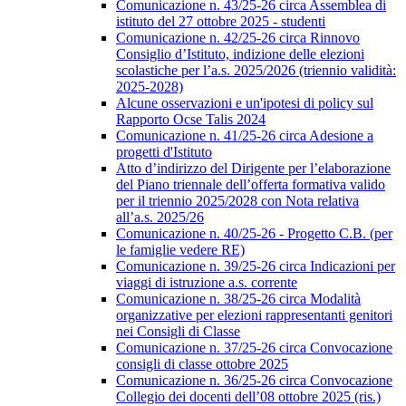
Comunicazione n. 43/25-26 circa Assemblea di
istituto del 27 ottobre 2025 - studenti
Comunicazione n. 42/25-26 circa Rinnovo
Consiglio d’Istituto, indizione delle elezioni
scolastiche per l’a.s. 2025/2026 (triennio validità:
2025-2028)
Alcune osservazioni e un'ipotesi di policy sul
Rapporto Ocse Talis 2024
Comunicazione n. 41/25-26 circa Adesione a
progetti d'Istituto
Atto d’indirizzo del Dirigente per l’elaborazione
del Piano triennale dell’offerta formativa valido
per il triennio 2025/2028 con Nota relativa
all’a.s. 2025/26
Comunicazione n. 40/25-26 - Progetto C.B. (per
le famiglie vedere RE)
Comunicazione n. 39/25-26 circa Indicazioni per
viaggi di istruzione a.s. corrente
Comunicazione n. 38/25-26 circa Modalità
organizzative per elezioni rappresentanti genitori
nei Consigli di Classe
Comunicazione n. 37/25-26 circa Convocazione
consigli di classe ottobre 2025
Comunicazione n. 36/25-26 circa Convocazione
Collegio dei docenti dell’08 ottobre 2025 (ris.)