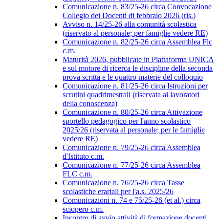
Comunicazione n. 83/25-26 circa Convocazione
Collegio dei Docenti di febbraio 2026 (ris.)
Avviso n. 14/25-26 alla comunità scolastica
(riservato al personale; per famiglie vedere RE)
Comunicazione n. 82/25-26 circa Assemblea Flc
c.m.
Maturità 2026, pubblicate in Piattaforma UNICA
e sul motore di ricerca le discipline della seconda
prova scritta e le quattro materie del colloquio
Comunicazione n. 81/25-26 circa Istruzioni per
scrutini quadrimestrali (riservata ai lavoratori
della conoscenza)
Comunicazione n. 80/25-26 circa Attivazione
sportello pedagogico per l'anno scolastico
2025/26 (riservata al personale; per le famiglie
vedere RE)
Comunicazione n. 79/25-26 circa Assemblea
d'Istituto c.m.
Comunicazione n. 77/25-26 circa Assemblea
FLC c.m.
Comunicazione n. 76/25-26 circa Tasse
scolastiche erariali per l'a.s. 2025/26
Comunicazioni n. 74 e 75/25-26 (et al.) circa
sciopero c.m.
Incontro di avvio attività di formazione docenti