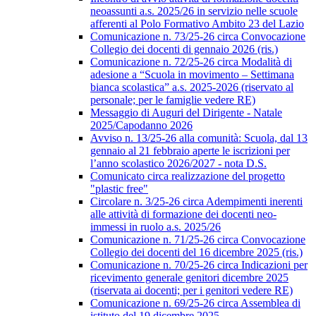
neoassunti a.s. 2025/26 in servizio nelle scuole
afferenti al Polo Formativo Ambito 23 del Lazio
Comunicazione n. 73/25-26 circa Convocazione
Collegio dei docenti di gennaio 2026 (ris.)
Comunicazione n. 72/25-26 circa Modalità di
adesione a “Scuola in movimento – Settimana
bianca scolastica” a.s. 2025-2026 (riservato al
personale; per le famiglie vedere RE)
Messaggio di Auguri del Dirigente - Natale
2025/Capodanno 2026
Avviso n. 13/25-26 alla comunità: Scuola, dal 13
gennaio al 21 febbraio aperte le iscrizioni per
l’anno scolastico 2026/2027 - nota D.S.
Comunicato circa realizzazione del progetto
"plastic free"
Circolare n. 3/25-26 circa Adempimenti inerenti
alle attività di formazione dei docenti neo-
immessi in ruolo a.s. 2025/26
Comunicazione n. 71/25-26 circa Convocazione
Collegio dei docenti del 16 dicembre 2025 (ris.)
Comunicazione n. 70/25-26 circa Indicazioni per
ricevimento generale genitori dicembre 2025
(riservata ai docenti; per i genitori vedere RE)
Comunicazione n. 69/25-26 circa Assemblea di
istituto del 19 dicembre 2025