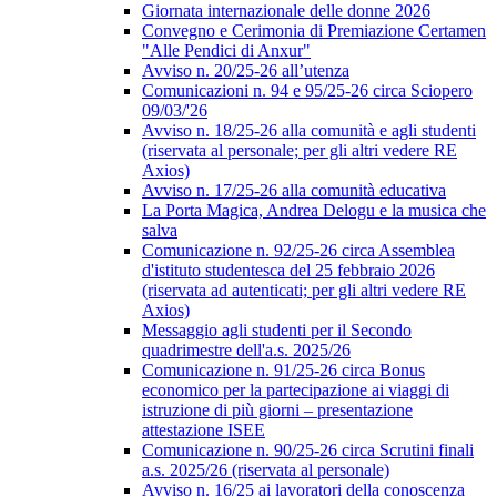
Giornata internazionale delle donne 2026
Convegno e Cerimonia di Premiazione Certamen
"Alle Pendici di Anxur"
Avviso n. 20/25-26 all’utenza
Comunicazioni n. 94 e 95/25-26 circa Sciopero
09/03/'26
Avviso n. 18/25-26 alla comunità e agli studenti
(riservata al personale; per gli altri vedere RE
Axios)
Avviso n. 17/25-26 alla comunità educativa
La Porta Magica, Andrea Delogu e la musica che
salva
Comunicazione n. 92/25-26 circa Assemblea
d'istituto studentesca del 25 febbraio 2026
(riservata ad autenticati; per gli altri vedere RE
Axios)
Messaggio agli studenti per il Secondo
quadrimestre dell'a.s. 2025/26
Comunicazione n. 91/25-26 circa Bonus
economico per la partecipazione ai viaggi di
istruzione di più giorni – presentazione
attestazione ISEE
Comunicazione n. 90/25-26 circa Scrutini finali
a.s. 2025/26 (riservata al personale)
Avviso n. 16/25 ai lavoratori della conoscenza