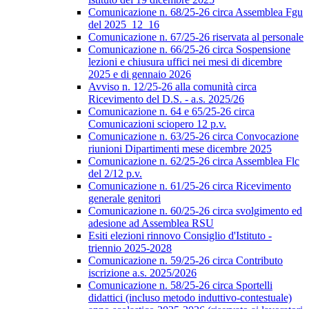
Comunicazione n. 68/25-26 circa Assemblea Fgu
del 2025_12_16
Comunicazione n. 67/25-26 riservata al personale
Comunicazione n. 66/25-26 circa Sospensione
lezioni e chiusura uffici nei mesi di dicembre
2025 e di gennaio 2026
Avviso n. 12/25-26 alla comunità circa
Ricevimento del D.S. - a.s. 2025/26
Comunicazione n. 64 e 65/25-26 circa
Comunicazioni sciopero 12 p.v.
Comunicazione n. 63/25-26 circa Convocazione
riunioni Dipartimenti mese dicembre 2025
Comunicazione n. 62/25-26 circa Assemblea Flc
del 2/12 p.v.
Comunicazione n. 61/25-26 circa Ricevimento
generale genitori
Comunicazione n. 60/25-26 circa svolgimento ed
adesione ad Assemblea RSU
Esiti elezioni rinnovo Consiglio d'Istituto -
triennio 2025-2028
Comunicazione n. 59/25-26 circa Contributo
iscrizione a.s. 2025/2026
Comunicazione n. 58/25-26 circa Sportelli
didattici (incluso metodo induttivo-contestuale)