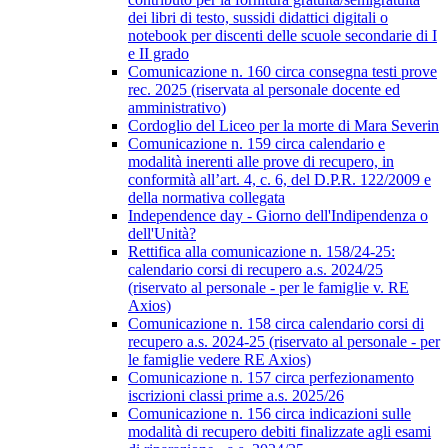
dei libri di testo, sussidi didattici digitali o
notebook per discenti delle scuole secondarie di I
e II grado
Comunicazione n. 160 circa consegna testi prove
rec. 2025 (riservata al personale docente ed
amministrativo)
Cordoglio del Liceo per la morte di Mara Severin
Comunicazione n. 159 circa calendario e
modalità inerenti alle prove di recupero, in
conformità all’art. 4, c. 6, del D.P.R. 122/2009 e
della normativa collegata
Independence day - Giorno dell'Indipendenza o
dell'Unità?
Rettifica alla comunicazione n. 158/24-25:
calendario corsi di recupero a.s. 2024/25
(riservato al personale - per le famiglie v. RE
Axios)
Comunicazione n. 158 circa calendario corsi di
recupero a.s. 2024-25 (riservato al personale - per
le famiglie vedere RE Axios)
Comunicazione n. 157 circa perfezionamento
iscrizioni classi prime a.s. 2025/26
Comunicazione n. 156 circa indicazioni sulle
modalità di recupero debiti finalizzate agli esami