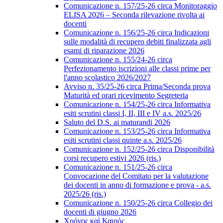
Comunicazione n. 157/25-26 circa Monitoraggio
ELISA 2026 – Seconda rilevazione rivolta ai
docenti
Comunicazione n. 156/25-26 circa Indicazioni
sulle modalità di recupero debiti finalizzata agli
esami di riparazione 2026
Comunicazione n. 155/24-26 circa
Perfezionamento iscrizioni alle classi prime per
l'anno scolastico 2026/2027
Avviso n. 35/25-26 circa Prima/Seconda prova
Maturità ed orari ricevimento Segreteria
Comunicazione n. 154/25-26 circa Informativa
esiti scrutini classi I, II, III e IV a.s. 2025/26
Saluto del D.S. ai maturandi 2026
Comunicazione n. 153/25-26 circa Informativa
esiti scrutini classi quinte a.s. 2025/26
Comunicazione n. 152/25-26 circa Disponibilità
corsi recupero estivi 2026 (ris.)
Comunicazione n. 151/25-26 circa
Convocazione del Comitato per la valutazione
dei docenti in anno di formazione e prova - a.s.
2025/26 (ris.)
Comunicazione n. 150/25-26 circa Collegio dei
docenti di giugno 2026
Χρόνος καὶ Καιρός