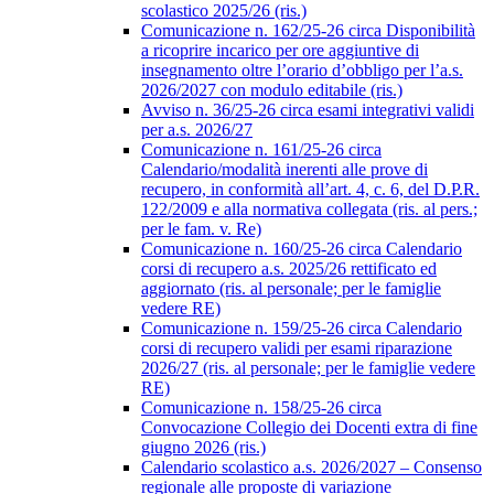
scolastico 2025/26 (ris.)
Comunicazione n. 162/25-26 circa Disponibilità
a ricoprire incarico per ore aggiuntive di
insegnamento oltre l’orario d’obbligo per l’a.s.
2026/2027 con modulo editabile (ris.)
Avviso n. 36/25-26 circa esami integrativi validi
per a.s. 2026/27
Comunicazione n. 161/25-26 circa
Calendario/modalità inerenti alle prove di
recupero, in conformità all’art. 4, c. 6, del D.P.R.
122/2009 e alla normativa collegata (ris. al pers.;
per le fam. v. Re)
Comunicazione n. 160/25-26 circa Calendario
corsi di recupero a.s. 2025/26 rettificato ed
aggiornato (ris. al personale; per le famiglie
vedere RE)
Comunicazione n. 159/25-26 circa Calendario
corsi di recupero validi per esami riparazione
2026/27 (ris. al personale; per le famiglie vedere
RE)
Comunicazione n. 158/25-26 circa
Convocazione Collegio dei Docenti extra di fine
giugno 2026 (ris.)
Calendario scolastico a.s. 2026/2027 – Consenso
regionale alle proposte di variazione