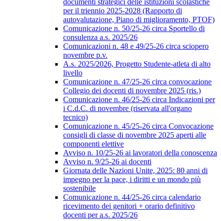
documenti strategici delle istituzioni scolastiche
per il triennio 2025-2028 (Rapporto di
autovalutazione, Piano di miglioramento, PTOF)
Comunicazione n. 50/25-26 circa Sportello di
consulenza a.s. 2025/26
Comunicazioni n. 48 e 49/25-26 circa sciopero
novembre p.v.
A.s. 2025/2026, Progetto Studente-atleta di alto
livello
Comunicazione n. 47/25-26 circa convocazione
Collegio dei docenti di novembre 2025 (ris.)
Comunicazione n. 46/25-26 circa Indicazioni per
i C.d.C. di novembre (riservata all'organo
tecnico)
Comunicazione n. 45/25-26 circa Convocazione
consigli di classe di novembre 2025 aperti alle
componenti elettive
Avviso n. 10/25-26 ai lavoratori della conoscenza
Avviso n. 9/25-26 ai docenti
Giornata delle Nazioni Unite, 2025: 80 anni di
impegno per la pace, i diritti e un mondo più
sostenibile
Comunicazione n. 44/25-26 circa calendario
ricevimento dei genitori + orario definitivo
docenti per a.s. 2025/26