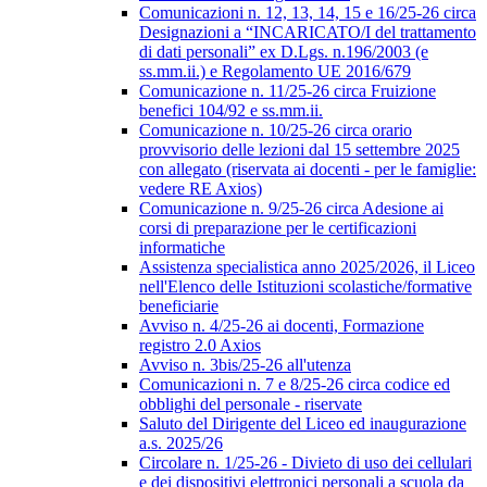
Comunicazioni n. 12, 13, 14, 15 e 16/25-26 circa
Designazioni a “INCARICATO/I del trattamento
di dati personali” ex D.Lgs. n.196/2003 (e
ss.mm.ii.) e Regolamento UE 2016/679
Comunicazione n. 11/25-26 circa Fruizione
benefici 104/92 e ss.mm.ii.
Comunicazione n. 10/25-26 circa orario
provvisorio delle lezioni dal 15 settembre 2025
con allegato (riservata ai docenti - per le famiglie:
vedere RE Axios)
Comunicazione n. 9/25-26 circa Adesione ai
corsi di preparazione per le certificazioni
informatiche
Assistenza specialistica anno 2025/2026, il Liceo
nell'Elenco delle Istituzioni scolastiche/formative
beneficiarie
Avviso n. 4/25-26 ai docenti, Formazione
registro 2.0 Axios
Avviso n. 3bis/25-26 all'utenza
Comunicazioni n. 7 e 8/25-26 circa codice ed
obblighi del personale - riservate
Saluto del Dirigente del Liceo ed inaugurazione
a.s. 2025/26
Circolare n. 1/25-26 - Divieto di uso dei cellulari
e dei dispositivi elettronici personali a scuola da