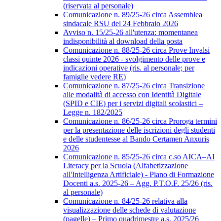
(riservata al personale)
Comunicazione n. 89/25-26 circa Assemblea
sindacale RSU del 24 Febbraio 2026
Avviso n. 15/25-26 all'utenza: momentanea
indisponibilità al download della posta
Comunicazione n. 88/25-26 circa Prove Invalsi
classi quinte 2026 - svolgimento delle prove e
indicazioni operative (ris. al personale; per
famiglie vedere RE)
Comunicazione n. 87/25-26 circa Transizione
alle modalità di accesso con Identità Digitale
(SPID e CIE) per i servizi digitali scolastici –
Legge n. 182/2025
Comunicazione n. 86/25-26 circa Proroga termini
per la presentazione delle iscrizioni degli studenti
e delle studentesse al Bando Certamen Anxuris
2026
Comunicazione n. 85/25-26 circa c.so AICA–AI
Literacy per la Scuola (Alfabetizzazione
all'Intelligenza Artificiale) - Piano di Formazione
Docenti a.s. 2025-26 – Agg. P.T.O.F. 25/26 (ris.
al personale)
Comunicazione n. 84/25-26 relativa alla
visualizzazione delle schede di valutazione
(pagelle) – Primo quadrimestre a.s. 2025/26