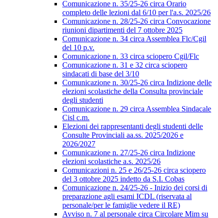
Comunicazione n. 35/25-26 circa Orario
completo delle lezioni dal 6/10 per l'a.s. 2025/26
Comunicazione n. 28/25-26 circa Convocazione
riunioni dipartimenti del 7 ottobre 2025
Comunicazione n. 34 circa Assemblea Flc/Cgil
del 10 p.v.
Comunicazione n. 33 circa sciopero Cgil/Flc
Comunicazione n. 31 e 32 circa sciopero
sindacati di base del 3/10
Comunicazione n. 30/25-26 circa Indizione delle
elezioni scolastiche della Consulta provinciale
degli studenti
Comunicazione n. 29 circa Assemblea Sindacale
Cisl c.m.
Elezioni dei rappresentanti degli studenti delle
Consulte Provinciali aa.ss. 2025/2026 e
2026/2027
Comunicazione n. 27/25-26 circa Indizione
elezioni scolastiche a.s. 2025/26
Comunicazioni n. 25 e 26/25-26 circa sciopero
del 3 ottobre 2025 indetto da S.I. Cobas
Comunicazione n. 24/25-26 - Inizio dei corsi di
preparazione agli esami ICDL (riservata al
personale/per le famiglie vedere il RE)
Avviso n. 7 al personale circa Circolare Mim su