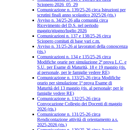
Sciopero 2026_05_29
Comunicazione n. 139/25-26 circa Istruzioni per
scrutini finali anno scolastico 2025/26 (ris.)
Avviso n. 34/25-26 alla comunità circa
Ricevimento del D.S. nel periodo
maggio/giugno/luglio 2026
Comunicazioni n. 137 e 138/25-26 circa
Sciopero comitati di base vari c.m.
Avviso n. 31/25-26 ai lavoratori della conoscenza
(ris.)
Comunicazioni n. 134 e 135/25-26 circa
Modifiche orarie per simulazione 2ª prova L.C. e
S.U. per Esame di Maturità, 18 e 19 maggio (ris.
al personale, per le famiglie vedere RE)
Comunicazione n. 133/25-26 circa Modifiche
orario per simulazione 1ª prova Esame di
Maturità del 13 maggio (ris. al personale; per le
famiglie vedere RE)
Comunicazione n. 132/25-26 circa
Convocazione Collegio dei Docenti di maggio
2026 (ris.)
Comunicazione n. 131/25-26 circa
Rendicontazione attività di orientamento a.s.
2025-2026 (ris.)
Comunicazione n. 130/25-26 circa Avvio