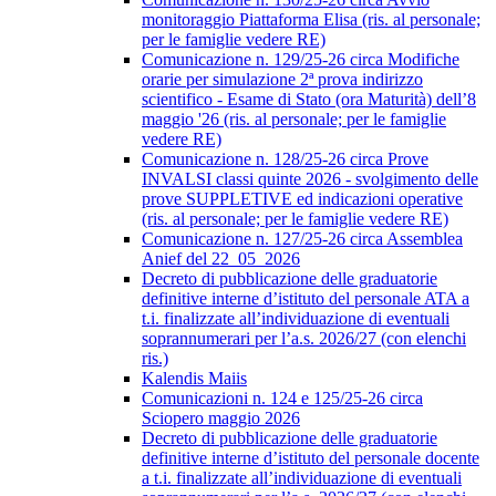
monitoraggio Piattaforma Elisa (ris. al personale;
per le famiglie vedere RE)
Comunicazione n. 129/25-26 circa Modifiche
orarie per simulazione 2ª prova indirizzo
scientifico - Esame di Stato (ora Maturità) dell’8
maggio '26 (ris. al personale; per le famiglie
vedere RE)
Comunicazione n. 128/25-26 circa Prove
INVALSI classi quinte 2026 - svolgimento delle
prove SUPPLETIVE ed indicazioni operative
(ris. al personale; per le famiglie vedere RE)
Comunicazione n. 127/25-26 circa Assemblea
Anief del 22_05_2026
Decreto di pubblicazione delle graduatorie
definitive interne d’istituto del personale ATA a
t.i. finalizzate all’individuazione di eventuali
soprannumerari per l’a.s. 2026/27 (con elenchi
ris.)
Kalendis Maiis
Comunicazioni n. 124 e 125/25-26 circa
Sciopero maggio 2026
Decreto di pubblicazione delle graduatorie
definitive interne d’istituto del personale docente
a t.i. finalizzate all’individuazione di eventuali