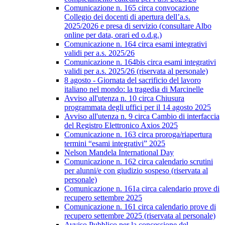
Comunicazione n. 165 circa convocazione
Collegio dei docenti di apertura dell’a.s.
2025/2026 e presa di servizio (consultare Albo
online per data, orari ed o.d.g.)
Comunicazione n. 164 circa esami integrativi
validi per a.s. 2025/26
Comunicazione n. 164bis circa esami integrativi
validi per a.s. 2025/26 (riservata al personale)
8 agosto - Giornata del sacrificio del lavoro
italiano nel mondo: la tragedia di Marcinelle
Avviso all'utenza n. 10 circa Chiusura
programmata degli uffici per il 14 agosto 2025
Avviso all'utenza n. 9 circa Cambio di interfaccia
del Registro Elettronico Axios 2025
Comunicazione n. 163 circa proroga/riapertura
termini “esami integrativi” 2025
Nelson Mandela International Day
Comunicazione n. 162 circa calendario scrutini
per alunni/e con giudizio sospeso (riservata al
personale)
Comunicazione n. 161a circa calendario prove di
recupero settembre 2025
Comunicazione n. 161 circa calendario prove di
recupero settembre 2025 (riservata al personale)
Avviso Pubblico per la concessione del