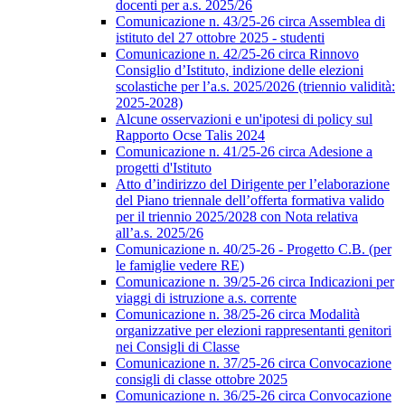
docenti per a.s. 2025/26
Comunicazione n. 43/25-26 circa Assemblea di
istituto del 27 ottobre 2025 - studenti
Comunicazione n. 42/25-26 circa Rinnovo
Consiglio d’Istituto, indizione delle elezioni
scolastiche per l’a.s. 2025/2026 (triennio validità:
2025-2028)
Alcune osservazioni e un'ipotesi di policy sul
Rapporto Ocse Talis 2024
Comunicazione n. 41/25-26 circa Adesione a
progetti d'Istituto
Atto d’indirizzo del Dirigente per l’elaborazione
del Piano triennale dell’offerta formativa valido
per il triennio 2025/2028 con Nota relativa
all’a.s. 2025/26
Comunicazione n. 40/25-26 - Progetto C.B. (per
le famiglie vedere RE)
Comunicazione n. 39/25-26 circa Indicazioni per
viaggi di istruzione a.s. corrente
Comunicazione n. 38/25-26 circa Modalità
organizzative per elezioni rappresentanti genitori
nei Consigli di Classe
Comunicazione n. 37/25-26 circa Convocazione
consigli di classe ottobre 2025
Comunicazione n. 36/25-26 circa Convocazione