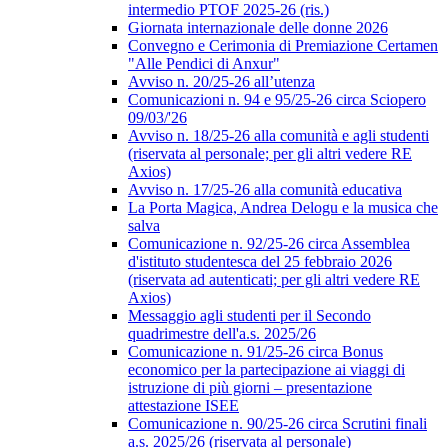
intermedio PTOF 2025-26 (ris.)
Giornata internazionale delle donne 2026
Convegno e Cerimonia di Premiazione Certamen
"Alle Pendici di Anxur"
Avviso n. 20/25-26 all’utenza
Comunicazioni n. 94 e 95/25-26 circa Sciopero
09/03/'26
Avviso n. 18/25-26 alla comunità e agli studenti
(riservata al personale; per gli altri vedere RE
Axios)
Avviso n. 17/25-26 alla comunità educativa
La Porta Magica, Andrea Delogu e la musica che
salva
Comunicazione n. 92/25-26 circa Assemblea
d'istituto studentesca del 25 febbraio 2026
(riservata ad autenticati; per gli altri vedere RE
Axios)
Messaggio agli studenti per il Secondo
quadrimestre dell'a.s. 2025/26
Comunicazione n. 91/25-26 circa Bonus
economico per la partecipazione ai viaggi di
istruzione di più giorni – presentazione
attestazione ISEE
Comunicazione n. 90/25-26 circa Scrutini finali
a.s. 2025/26 (riservata al personale)