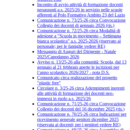
Incontro di avvio attività di formazione docenti
neoassunti a.s. 2025/26 in servizio nelle scuole
afferenti al Polo Formativo Ambito 23 del Lazio
Comunicazione n. 73/25-26 circa Convocazione
Collegio dei docenti di gennaio 2026 (ris.)
Comunicazione n. 72/25-26 circa Modalità di
adesione a “Scuola in movimento – Settimana
bianca scolastica” a.s. 2025-2026 (riservato al
personale; per le famiglie vedere RE)
Messaggio di Auguri del Dirigente - Natale
2025/Capodanno 2026
Avviso n. 13/25-26 alla comunità: Scuola, dal 13
gennaio al 21 febbraio aperte le iscrizioni per
l’anno scolastico 2026/2027 - nota D.S.
Comunicato circa realizzazione del progetto
"plastic free"
Circolare n. 3/25-26 circa Adempimenti inerenti
alle attività di formazione dei docenti neo-
immessi in ruolo a.s. 2025/26
Comunicazione n. 71/25-26 circa Convocazione
Collegio dei docenti del 16 dicembre 2025 (ris.)
Comunicazione n. 70/25-26 circa Indicazioni per
ricevimento generale genitori dicembre 2025
(riservata ai docenti; per i genitori vedere RE)
Comunicazione n. 69/25-26 circa Assemblea di