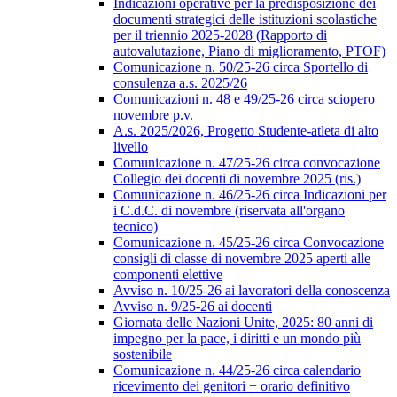
Indicazioni operative per la predisposizione dei
documenti strategici delle istituzioni scolastiche
per il triennio 2025-2028 (Rapporto di
autovalutazione, Piano di miglioramento, PTOF)
Comunicazione n. 50/25-26 circa Sportello di
consulenza a.s. 2025/26
Comunicazioni n. 48 e 49/25-26 circa sciopero
novembre p.v.
A.s. 2025/2026, Progetto Studente-atleta di alto
livello
Comunicazione n. 47/25-26 circa convocazione
Collegio dei docenti di novembre 2025 (ris.)
Comunicazione n. 46/25-26 circa Indicazioni per
i C.d.C. di novembre (riservata all'organo
tecnico)
Comunicazione n. 45/25-26 circa Convocazione
consigli di classe di novembre 2025 aperti alle
componenti elettive
Avviso n. 10/25-26 ai lavoratori della conoscenza
Avviso n. 9/25-26 ai docenti
Giornata delle Nazioni Unite, 2025: 80 anni di
impegno per la pace, i diritti e un mondo più
sostenibile
Comunicazione n. 44/25-26 circa calendario
ricevimento dei genitori + orario definitivo