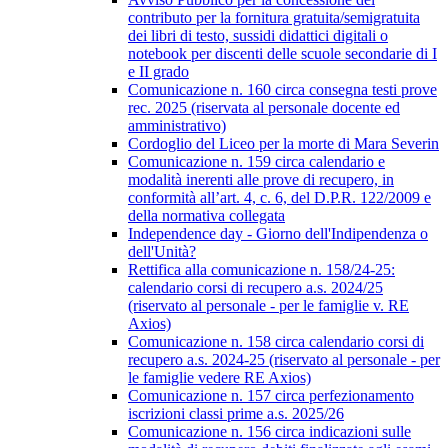
contributo per la fornitura gratuita/semigratuita
dei libri di testo, sussidi didattici digitali o
notebook per discenti delle scuole secondarie di I
e II grado
Comunicazione n. 160 circa consegna testi prove
rec. 2025 (riservata al personale docente ed
amministrativo)
Cordoglio del Liceo per la morte di Mara Severin
Comunicazione n. 159 circa calendario e
modalità inerenti alle prove di recupero, in
conformità all’art. 4, c. 6, del D.P.R. 122/2009 e
della normativa collegata
Independence day - Giorno dell'Indipendenza o
dell'Unità?
Rettifica alla comunicazione n. 158/24-25:
calendario corsi di recupero a.s. 2024/25
(riservato al personale - per le famiglie v. RE
Axios)
Comunicazione n. 158 circa calendario corsi di
recupero a.s. 2024-25 (riservato al personale - per
le famiglie vedere RE Axios)
Comunicazione n. 157 circa perfezionamento
iscrizioni classi prime a.s. 2025/26
Comunicazione n. 156 circa indicazioni sulle