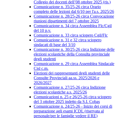
Collegio dei docenti dell’08 ottobre 2025 (ris.)
Comunicazione n. 35/25-26 circa Orario
completo delle lezioni dal 6/10 per l'a.s. 2025/26
Comunicazione n. 28/25-26 circa Convocazione
riunioni dipartimenti del 7 ottobre 2025
Comunicazione n. 34 circa Assemblea Flc/Cgil
del 10 p.v.
Comunicazione n. 33 circa sciopero Cgil/Flc
Comunicazione n. 31 e 32 circa sciopero
sindacati di base del 3/10
Comunicazione n. 30/25-26 circa Indizione delle
elezioni scolastiche della Consulta provinciale
degli studenti
Comunicazione n. 29 circa Assemblea Sindacale
Cisl c.m.
Elezioni dei rappresentanti degli studenti delle
Consulte Provinciali aa.ss. 2025/2026 e
2026/2027
Comunicazione n. 27/25-26 circa Indizione
elezioni scolastiche a.s. 2025/26
Comunicazioni n. 25 e 26/25-26 circa sciopero
del 3 ottobre 2025 indetto da S.I. Cobas
Comunicazione n. 24/25-26 - Inizio dei corsi di
preparazione agli esami ICDL (riservata al
personale/per le famiglie vedere il RE)