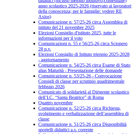
didattici (incluso metodo induttivo-contestuale)
anno scolastico 2025-2026 (riservato ai lavoratori
della conoscenza; per le famiglie: vedere RE
Axios)
Comunicazione n. 57/25-26 circa Assemblea di
istituto del 21 novembre 2025
Elezioni Consiglio d'istituto 2025, tutte le
informazioni per il voto
Comunicazioni n. 55 e 56/25-26 circa Sciopero
28 p.v.
Elezioni Consiglio di Istituto triennio 2025-2028
- aggiornamento
Comunicazione n. 54/25-26 circa Esame di Stato
alias Maturità - Presentazione delle domande
Comunicazione n. 53/25-26 - Convocazione
Consigli di classe per scrutinio quadrimestrale
febbraio 2026
Comunicato di solidarietà al Dirigente scolastico
dell’I.C. “Santa Beatrice” di Roma
Quattro novembre
Comunicazione n. 52/25-26 circa Richiesta,
svolgimento e verbalizzazione dell’assemblea di
classe
Comunicazione n. 51/25-26 circa Disponibilità
sportelli didattici a.s. corrente