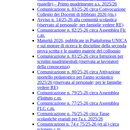
(pagelle) – Primo quadrimestre a.s. 2025/26
Comunicazione n. 83/25-26 circa Convocazione
Collegio dei Docenti di febbraio 2026 (ris.)
Avviso n. 14/25-26 alla comunità scolastica
(riservato al personale; per famiglie vedere RE)
Comunicazione n. 82/25-26 circa Assemblea Flc
c.m.
Maturità 2026, pubblicate in Piattaforma UNICA
e sul motore di ricerca le discipline della seconda
prova scritta e le quattro materie del colloquio
Comunicazione n. 81/25-26 circa Istruzioni per
scrutini quadrimestrali (riservata ai lavoratori
della conoscenza)
Comunicazione n. 80/25-26 circa Attivazione
sportello pedagogico per l'anno scolastico
2025/26 (riservata al personale; per le famiglie
vedere RE)
Comunicazione n. 79/25-26 circa Assemblea
d'Istituto c.m.
Comunicazione n. 77/25-26 circa Assemblea
FLC c.m.
Comunicazione n. 76/25-26 circa Tasse
scolastiche erariali per l'a.s. 2025/26
Comunicazioni n. 74 e 75/25-26 (et al.) circa
sciopero c.m.