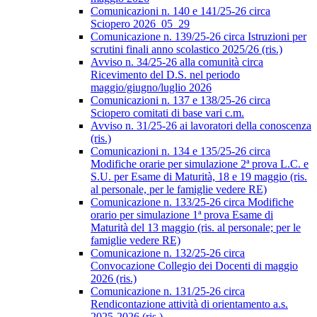
Comunicazioni n. 140 e 141/25-26 circa
Sciopero 2026_05_29
Comunicazione n. 139/25-26 circa Istruzioni per
scrutini finali anno scolastico 2025/26 (ris.)
Avviso n. 34/25-26 alla comunità circa
Ricevimento del D.S. nel periodo
maggio/giugno/luglio 2026
Comunicazioni n. 137 e 138/25-26 circa
Sciopero comitati di base vari c.m.
Avviso n. 31/25-26 ai lavoratori della conoscenza
(ris.)
Comunicazioni n. 134 e 135/25-26 circa
Modifiche orarie per simulazione 2ª prova L.C. e
S.U. per Esame di Maturità, 18 e 19 maggio (ris.
al personale, per le famiglie vedere RE)
Comunicazione n. 133/25-26 circa Modifiche
orario per simulazione 1ª prova Esame di
Maturità del 13 maggio (ris. al personale; per le
famiglie vedere RE)
Comunicazione n. 132/25-26 circa
Convocazione Collegio dei Docenti di maggio
2026 (ris.)
Comunicazione n. 131/25-26 circa
Rendicontazione attività di orientamento a.s.
2025-2026 (ris.)