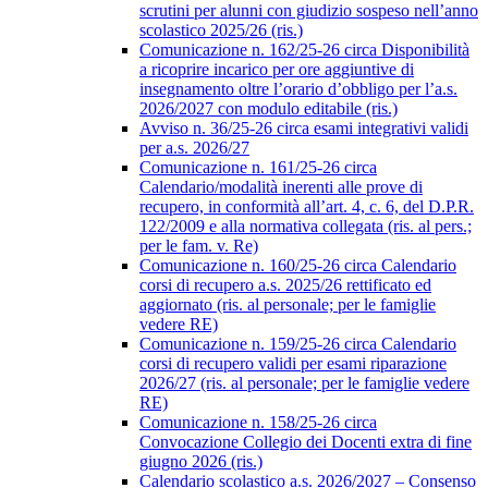
scrutini per alunni con giudizio sospeso nell’anno
scolastico 2025/26 (ris.)
Comunicazione n. 162/25-26 circa Disponibilità
a ricoprire incarico per ore aggiuntive di
insegnamento oltre l’orario d’obbligo per l’a.s.
2026/2027 con modulo editabile (ris.)
Avviso n. 36/25-26 circa esami integrativi validi
per a.s. 2026/27
Comunicazione n. 161/25-26 circa
Calendario/modalità inerenti alle prove di
recupero, in conformità all’art. 4, c. 6, del D.P.R.
122/2009 e alla normativa collegata (ris. al pers.;
per le fam. v. Re)
Comunicazione n. 160/25-26 circa Calendario
corsi di recupero a.s. 2025/26 rettificato ed
aggiornato (ris. al personale; per le famiglie
vedere RE)
Comunicazione n. 159/25-26 circa Calendario
corsi di recupero validi per esami riparazione
2026/27 (ris. al personale; per le famiglie vedere
RE)
Comunicazione n. 158/25-26 circa
Convocazione Collegio dei Docenti extra di fine
giugno 2026 (ris.)
Calendario scolastico a.s. 2026/2027 – Consenso