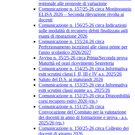
regionale alle proposte di variazione
Comunicazione n. 157/25-26 circa Monitoraggio
ELISA 2026 – Seconda rilevazione rivolta ai
docenti
Comunicazione n. 156/25-26 circa Indicazioni
sulle modalità di recupero debiti finalizzata agli
esami di riparazione 2026
Comunicazione n. 155/24-26 circa
Perfezionamento iscrizioni alle classi prime per
l'anno scolastico 2026/2027
Avviso n. 35/25-26 circa Prima/Seconda prova
Maturità ed orari ricevimento Segreteria
Comunicazione n. 154/25-26 circa Informativa
esiti scrutini classi I, II, III e IV a.s. 2025/26
Saluto del D.S. ai maturandi 2026
Comunicazione n. 153/25-26 circa Informativa
esiti scrutini classi quinte a.s. 2025/26
Comunicazione n. 152/25-26 circa Disponibilità
corsi recupero estivi 2026 (ris.)
Comunicazione n. 151/25-26 circa
Convocazione del Comitato per la valutazione
dei docenti in anno di formazione e prova - a.s.
2025/26 (ris.)
Comunicazione n. 150/25-26 circa Collegio dei
docenti di giugno 2026