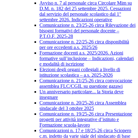
Avviso n. 7 al personale circa Circolare Mim su
D.M. n. 182 del 25 settembre 2025. Cessazioni
dal servizio del personale scolastico dal 1°
settembre 2026. Indicazioni operative
Comunicazione n. 23/25-26 circa Rilevazione dei
bisogni formativi del personale docente –
P.T.O.F. 2025-28
Comunicazione n. 22/25-26 circa disponibilità
per ore eccedenti a.s. 2025/26
Formazione docenti a.s. 2025/2026. Azioni
formative sull’inclusione – Indicazioni, calendari
e modalità di iscrizione
Elezioni degli organi collegiali a livello di
istituzione scolastica – a.s. 2025-2026
Comunicazione n. 21/25-26 circa convocazione
assemblea FLC/CGIL su questione gazawi
Un anniversario particolare... la Storia deve
insegnare
Comunicazione n. 20/25-26 circa Assemblea
sindacale del 3 ottobre 2025
Comunicazione n. 19/25-26 circa Presentazione
progetti per attività integrative d’istituto e
Formazione scuola-lavoro
Comunicazioni n. 17 e 18/25-26 circa Sciopero
c.m. indetto da varie sigle del sindacato di base