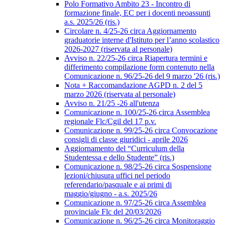
Polo Formativo Ambito 23 - Incontro di
formazione finale, EC per i docenti neoassunti
a.s. 2025/26 (ris.)
Circolare n. 4/25-26 circa Aggiornamento
graduatorie interne d'Istituto per l’anno scolastico
2026-2027 (riservata al personale)
Avviso n. 22/25-26 circa Riapertura termini e
differimento compilazione form contenuto nella
Comunicazione n. 96/25-26 del 9 marzo '26 (ris.)
Nota + Raccomandazione AGPD n. 2 del 5
marzo 2026 (riservata al personale)
Avviso n. 21/25 -26 all'utenza
Comunicazione n. 100/25-26 circa Assemblea
regionale Flc/Cgil del 17 p.v.
Comunicazione n. 99/25-26 circa Convocazione
consigli di classe giuridici - aprile 2026
Aggiornamento del “Curriculum della
Studentessa e dello Studente” (ris.)
Comunicazione n. 98/25-26 circa Sospensione
lezioni/chiusura uffici nel periodo
referendario/pasquale e ai primi di
maggio/giugno - a.s. 2025/26
Comunicazione n. 97/25-26 circa Assemblea
provinciale Flc del 20/03/2026
Comunicazione n. 96/25-26 circa Monitoraggio