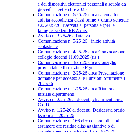
e dei dispositivi elettronici personali a scuola da
giovedì 11 settembre 2025
Comunicazione n. 6/25-26 circa calendario
attività accoglienza classi prime + orario generale
a.s. 2025/26, riservata al personale (per le
famiglie: vedere RE Axios)
Avviso n. 3/25-26 all'utenza
Comunicazione n. 5/25-26 - inizio attività
scolastiche
Comunicazione n. 4/25-26 circa Convocazione
collegio docenti 11.09.2025 (ris.)
Comunicazione n. 3/25-26 circa Consiglio
provinciale e formazione Fgu
Comunicazione n. 2/25-26 circa Presentazione
domande per accesso alle Funzioni Strumentali
2025/26
Comunicazione n. 1/25-26 circa Riunione
iniziale dipartimenti
Avviso n. 2/25-26 ai docenti, chiarimenti circa
C.d.D.
Avviso n. 1/25-26 ai docenti, Desiderata orario
lezioni a.s. 2025-26
Comunicazione n. 166 circa disponibilità ad
assumere ore residue alias aggiuntive o di
completamento cattedra per l’a.s. 2025/26