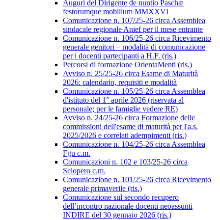
Auguri del Dirigente de nuntio Paschæ
festorumque mobilium MMXXVI
Comunicazione n. 107/25-26 circa Assemblea
sindacale regionale Anief per il mese entrante
Comunicazione n. 106/25-26 circa Ricevimento
generale genitori – modalità di comunicazione
per i docenti partecipanti a H.F. (ris.)
Percorsi di formazione OrientaMenti (ris.)
Avviso n. 25/25-26 circa Esame di Maturità
2026: calendario, requisiti e modalità
Comunicazione n. 105/25-26 circa Assemblea
d'istituto del 1° aprile 2026 (riservata al
personale; per le famiglie vedere RE)
Avviso n. 24/25-26 circa Formazione delle
commissioni dell'esame di maturità per l'a.s.
2025/2026 e correlati adempimenti (ris.)
Comunicazione n. 104/25-26 circa Assemblea
Fgu c.m.
Comunicazioni n. 102 e 103/25-26 circa
Sciopero c.m.
Comunicazione n. 101/25-26 circa Ricevimento
generale primaverile (ris.)
Comunicazione sul secondo recupero
dell’incontro nazionale docenti neoassunti
INDIRE del 30 gennaio 2026 (ris.)