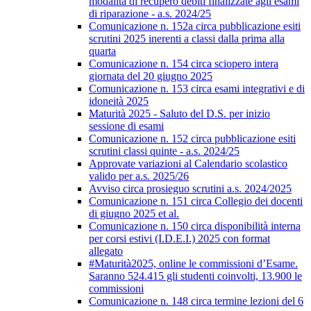
modalità di recupero debiti finalizzate agli esami
di riparazione - a.s. 2024/25
Comunicazione n. 152a circa pubblicazione esiti
scrutini 2025 inerenti a classi dalla prima alla
quarta
Comunicazione n. 154 circa sciopero intera
giornata del 20 giugno 2025
Comunicazione n. 153 circa esami integrativi e di
idoneità 2025
Maturità 2025 - Saluto del D.S. per inizio
sessione di esami
Comunicazione n. 152 circa pubblicazione esiti
scrutini classi quinte - a.s. 2024/25
Approvate variazioni al Calendario scolastico
valido per a.s. 2025/26
Avviso circa prosieguo scrutini a.s. 2024/2025
Comunicazione n. 151 circa Collegio dei docenti
di giugno 2025 et al.
Comunicazione n. 150 circa disponibilità interna
per corsi estivi (I.D.E.I.) 2025 con format
allegato
#Maturità2025, online le commissioni d’Esame.
Saranno 524.415 gli studenti coinvolti, 13.900 le
commissioni
Comunicazione n. 148 circa termine lezioni del 6