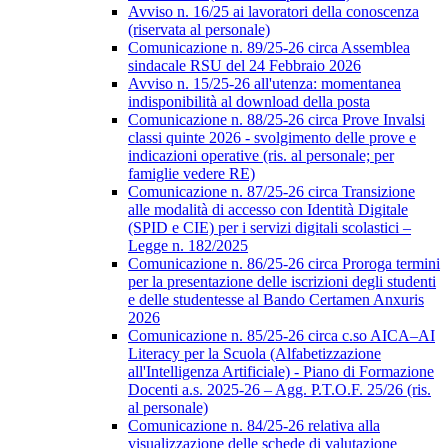
Avviso n. 16/25 ai lavoratori della conoscenza
(riservata al personale)
Comunicazione n. 89/25-26 circa Assemblea
sindacale RSU del 24 Febbraio 2026
Avviso n. 15/25-26 all'utenza: momentanea
indisponibilità al download della posta
Comunicazione n. 88/25-26 circa Prove Invalsi
classi quinte 2026 - svolgimento delle prove e
indicazioni operative (ris. al personale; per
famiglie vedere RE)
Comunicazione n. 87/25-26 circa Transizione
alle modalità di accesso con Identità Digitale
(SPID e CIE) per i servizi digitali scolastici –
Legge n. 182/2025
Comunicazione n. 86/25-26 circa Proroga termini
per la presentazione delle iscrizioni degli studenti
e delle studentesse al Bando Certamen Anxuris
2026
Comunicazione n. 85/25-26 circa c.so AICA–AI
Literacy per la Scuola (Alfabetizzazione
all'Intelligenza Artificiale) - Piano di Formazione
Docenti a.s. 2025-26 – Agg. P.T.O.F. 25/26 (ris.
al personale)
Comunicazione n. 84/25-26 relativa alla
visualizzazione delle schede di valutazione