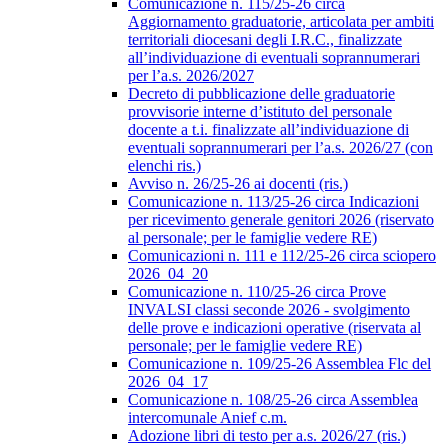
Comunicazione n. 115/25-26 circa
Aggiornamento graduatorie, articolata per ambiti
territoriali diocesani degli I.R.C., finalizzate
all’individuazione di eventuali soprannumerari
per l’a.s. 2026/2027
Decreto di pubblicazione delle graduatorie
provvisorie interne d’istituto del personale
docente a t.i. finalizzate all’individuazione di
eventuali soprannumerari per l’a.s. 2026/27 (con
elenchi ris.)
Avviso n. 26/25-26 ai docenti (ris.)
Comunicazione n. 113/25-26 circa Indicazioni
per ricevimento generale genitori 2026 (riservato
al personale; per le famiglie vedere RE)
Comunicazioni n. 111 e 112/25-26 circa sciopero
2026_04_20
Comunicazione n. 110/25-26 circa Prove
INVALSI classi seconde 2026 - svolgimento
delle prove e indicazioni operative (riservata al
personale; per le famiglie vedere RE)
Comunicazione n. 109/25-26 Assemblea Flc del
2026_04_17
Comunicazione n. 108/25-26 circa Assemblea
intercomunale Anief c.m.
Adozione libri di testo per a.s. 2026/27 (ris.)