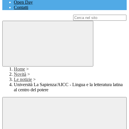
Open Day
Contatti
Campo di ricerca per le pagine del sito
Home
>
Novità
>
Le notizie
>
Università La Sapienza/AICC - Lingua e la letteratura latina
al centro del potere