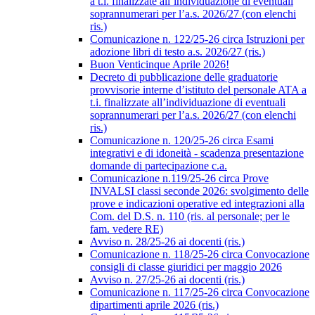
a t.i. finalizzate all’individuazione di eventuali
soprannumerari per l’a.s. 2026/27 (con elenchi
ris.)
Comunicazione n. 122/25-26 circa Istruzioni per
adozione libri di testo a.s. 2026/27 (ris.)
Buon Venticinque Aprile 2026!
Decreto di pubblicazione delle graduatorie
provvisorie interne d’istituto del personale ATA a
t.i. finalizzate all’individuazione di eventuali
soprannumerari per l’a.s. 2026/27 (con elenchi
ris.)
Comunicazione n. 120/25-26 circa Esami
integrativi e di idoneità - scadenza presentazione
domande di partecipazione c.a.
Comunicazione n.119/25-26 circa Prove
INVALSI classi seconde 2026: svolgimento delle
prove e indicazioni operative ed integrazioni alla
Com. del D.S. n. 110 (ris. al personale; per le
fam. vedere RE)
Avviso n. 28/25-26 ai docenti (ris.)
Comunicazione n. 118/25-26 circa Convocazione
consigli di classe giuridici per maggio 2026
Avviso n. 27/25-26 ai docenti (ris.)
Comunicazione n. 117/25-26 circa Convocazione
dipartimenti aprile 2026 (ris.)