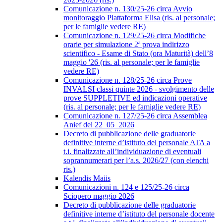
Comunicazione n. 130/25-26 circa Avvio
monitoraggio Piattaforma Elisa (ris. al personale;
per le famiglie vedere RE)
Comunicazione n. 129/25-26 circa Modifiche
orarie per simulazione 2ª prova indirizzo
scientifico - Esame di Stato (ora Maturità) dell’8
maggio '26 (ris. al personale; per le famiglie
vedere RE)
Comunicazione n. 128/25-26 circa Prove
INVALSI classi quinte 2026 - svolgimento delle
prove SUPPLETIVE ed indicazioni operative
(ris. al personale; per le famiglie vedere RE)
Comunicazione n. 127/25-26 circa Assemblea
Anief del 22_05_2026
Decreto di pubblicazione delle graduatorie
definitive interne d’istituto del personale ATA a
t.i. finalizzate all’individuazione di eventuali
soprannumerari per l’a.s. 2026/27 (con elenchi
ris.)
Kalendis Maiis
Comunicazioni n. 124 e 125/25-26 circa
Sciopero maggio 2026
Decreto di pubblicazione delle graduatorie
definitive interne d’istituto del personale docente