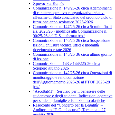
Χρόνος καὶ Καιρός
Comunicazione n. 149/25-26 circa Adempimenti
di carattere operativo e organizzativo relativi
all'esame di Stato conclusivo del secondo ciclo di
istruzione anno scolastico 2025-2026
Comunicazione n. 147/25-26 circa Scrutini finali
a.s. 2025/26 - modifica alla Comunicazione n.
90/25-26 del D.S. + format (ris.)
Comunicazione n. 146/25-26 circa Sospensione
lezioni, chiusura tecnica uffici e modalità
ricevimento estate 2026
Comunicazione n. 145/25-36 circa ultimo giorno
di lezione
Comunicazioni n. 143 e 144/225-26 circa
Sciopero giugno 2026
Comunicazione n. 142/25-26 circa Operazioni di
monitoraggio e rendicontazione
dell’Aggiornamento 2025-26 al PTOF 2025-28
(ris.)
"AscoltaMI" - Servizio per il benessere delle
studentesse e degli studenti. Indicazioni operative
per studenti, famiglie e Istituzioni scolastiche
Resoconto del “Concerto per la Legalità” –
Auditorium “F. Gambacurta”, Terracina – 27
maggio 2026