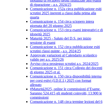
modalità di recupero debiti finalizzate agli esami
di riparazione - a.s. 2024/25
Comunicazione n. 152a circa pubblicazione esiti
scrutini 2025 inerenti a classi dalla prima alla
quarta
Comunicazione n. 154 circa sciopero intera
giornata del 20 giugno 2025
Comunicazione n. 153 circa esami integrativi e di
idoneità 2025
Maturità 2025 - Saluto del D.S. per inizio
sessione di esami
Comunicazione n. 152 circa pubblicazione esiti
scrutini classi quinte - a.s. 2024/25
Approvate variazioni al Calendario scolastico
valido per a.s. 2025/26
Avviso circa prosieguo scrutini a.s. 2024/2025
Comunicazione n. 151 circa Collegio dei docenti
di giugno 2025 et al.
Comunicazione n. 150 circa disponibilità interna
per corsi estivi (I.D.E.I.) 2025 con format
allegato
#Maturità2025, online le commissioni d’Esame.
Saranno 524.415 gli studenti coinvolti, 13.900 le
commissioni
Comunicazione n. 148 circa termine lezioni del 6