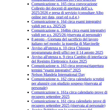
Comunicazione n. 165 circa convocazione
Collegio dei docenti di apertura dell’a.s.
2025/2026 e presa di servizio (consultare Albo
online per data, orari ed o.d.g.)
Comunicazione n. 164 circa esami integrativi
validi per a.s. 2025/26
Comunicazione n. 164bis circa esami integrativi
validi per a.s. 2025/26 (riservata al personale)
8 agosto - Giornata del sacrificio del lavoro
italiano nel mondo: la tragedia di Marcinelle
Avviso all'utenza n. 10 circa Chiusura
programmata degli uffici per il 14 agosto 2025
Avviso all'utenza n. 9 circa Cambio di interfaccia
del Registro Elettronico Axios 2025
Comunicazione n. 163 circa proroga/riapertura
termini “esami integrativi” 2025
Nelson Mandela International Day
Comunicazione n. 162 circa calendario scrutini
per alunni/e con giudizio sospeso (riservata al
personale)
Comunicazione n. 161a circa calendario prove di
recupero settembre 2025
Comunicazione n. 161 circa calendario prove di
recupero settembre 2025 (riservata al personale)
Avviso Pubblico per la concessione del