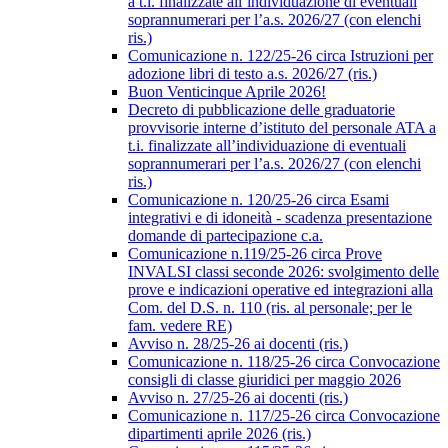
a t.i. finalizzate all’individuazione di eventuali
soprannumerari per l’a.s. 2026/27 (con elenchi
ris.)
Comunicazione n. 122/25-26 circa Istruzioni per
adozione libri di testo a.s. 2026/27 (ris.)
Buon Venticinque Aprile 2026!
Decreto di pubblicazione delle graduatorie
provvisorie interne d’istituto del personale ATA a
t.i. finalizzate all’individuazione di eventuali
soprannumerari per l’a.s. 2026/27 (con elenchi
ris.)
Comunicazione n. 120/25-26 circa Esami
integrativi e di idoneità - scadenza presentazione
domande di partecipazione c.a.
Comunicazione n.119/25-26 circa Prove
INVALSI classi seconde 2026: svolgimento delle
prove e indicazioni operative ed integrazioni alla
Com. del D.S. n. 110 (ris. al personale; per le
fam. vedere RE)
Avviso n. 28/25-26 ai docenti (ris.)
Comunicazione n. 118/25-26 circa Convocazione
consigli di classe giuridici per maggio 2026
Avviso n. 27/25-26 ai docenti (ris.)
Comunicazione n. 117/25-26 circa Convocazione
dipartimenti aprile 2026 (ris.)