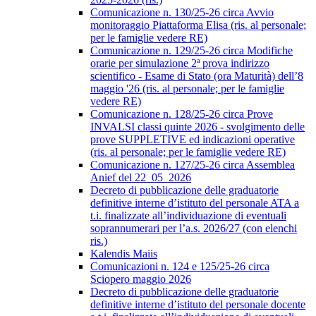
Comunicazione n. 130/25-26 circa Avvio
monitoraggio Piattaforma Elisa (ris. al personale;
per le famiglie vedere RE)
Comunicazione n. 129/25-26 circa Modifiche
orarie per simulazione 2ª prova indirizzo
scientifico - Esame di Stato (ora Maturità) dell’8
maggio '26 (ris. al personale; per le famiglie
vedere RE)
Comunicazione n. 128/25-26 circa Prove
INVALSI classi quinte 2026 - svolgimento delle
prove SUPPLETIVE ed indicazioni operative
(ris. al personale; per le famiglie vedere RE)
Comunicazione n. 127/25-26 circa Assemblea
Anief del 22_05_2026
Decreto di pubblicazione delle graduatorie
definitive interne d’istituto del personale ATA a
t.i. finalizzate all’individuazione di eventuali
soprannumerari per l’a.s. 2026/27 (con elenchi
ris.)
Kalendis Maiis
Comunicazioni n. 124 e 125/25-26 circa
Sciopero maggio 2026
Decreto di pubblicazione delle graduatorie
definitive interne d’istituto del personale docente