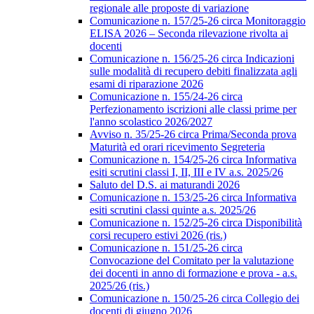
regionale alle proposte di variazione
Comunicazione n. 157/25-26 circa Monitoraggio
ELISA 2026 – Seconda rilevazione rivolta ai
docenti
Comunicazione n. 156/25-26 circa Indicazioni
sulle modalità di recupero debiti finalizzata agli
esami di riparazione 2026
Comunicazione n. 155/24-26 circa
Perfezionamento iscrizioni alle classi prime per
l'anno scolastico 2026/2027
Avviso n. 35/25-26 circa Prima/Seconda prova
Maturità ed orari ricevimento Segreteria
Comunicazione n. 154/25-26 circa Informativa
esiti scrutini classi I, II, III e IV a.s. 2025/26
Saluto del D.S. ai maturandi 2026
Comunicazione n. 153/25-26 circa Informativa
esiti scrutini classi quinte a.s. 2025/26
Comunicazione n. 152/25-26 circa Disponibilità
corsi recupero estivi 2026 (ris.)
Comunicazione n. 151/25-26 circa
Convocazione del Comitato per la valutazione
dei docenti in anno di formazione e prova - a.s.
2025/26 (ris.)
Comunicazione n. 150/25-26 circa Collegio dei
docenti di giugno 2026