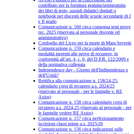
contributo per la fornitura gratuita/semigratuita
dei libri di testo, sussidi didattici digitali o
notebook per discenti delle scuole secondarie di I
e II grado
Comunicazione n. 160 circa consegna testi prove
rec. 2025 (riservata al personale docente ed
amministrativo)
Cordoglio del Liceo per la morte di Mara Severin
Comunicazione n. 159 circa calendario e
modalità inerenti alle prove di recupero, in
conformità all’art. 4, c. 6, del D.P.R. 122/2009 e
della normativa collegata
Independence day - Giorno dell'Indipendenza o
dell'Unità?
Rettifica alla comunicazione n. 158/24-25:
calendario corsi di recupero a.s. 2024/25
(riservato al personale - per le famiglie v. RE
Axios)
Comunicazione n. 158 circa calendario corsi di
recupero a.s. 2024-25 (riservato al personale - per
le famiglie vedere RE Axios)
Comunicazione n. 157 circa perfezionamento
iscrizioni classi prime a.s. 2025/26
Comunicazione n. 156 circa indicazioni sulle