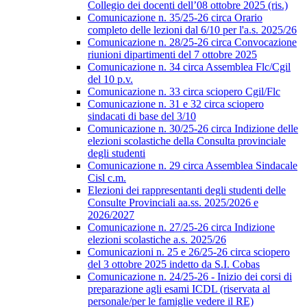
Collegio dei docenti dell’08 ottobre 2025 (ris.)
Comunicazione n. 35/25-26 circa Orario
completo delle lezioni dal 6/10 per l'a.s. 2025/26
Comunicazione n. 28/25-26 circa Convocazione
riunioni dipartimenti del 7 ottobre 2025
Comunicazione n. 34 circa Assemblea Flc/Cgil
del 10 p.v.
Comunicazione n. 33 circa sciopero Cgil/Flc
Comunicazione n. 31 e 32 circa sciopero
sindacati di base del 3/10
Comunicazione n. 30/25-26 circa Indizione delle
elezioni scolastiche della Consulta provinciale
degli studenti
Comunicazione n. 29 circa Assemblea Sindacale
Cisl c.m.
Elezioni dei rappresentanti degli studenti delle
Consulte Provinciali aa.ss. 2025/2026 e
2026/2027
Comunicazione n. 27/25-26 circa Indizione
elezioni scolastiche a.s. 2025/26
Comunicazioni n. 25 e 26/25-26 circa sciopero
del 3 ottobre 2025 indetto da S.I. Cobas
Comunicazione n. 24/25-26 - Inizio dei corsi di
preparazione agli esami ICDL (riservata al
personale/per le famiglie vedere il RE)