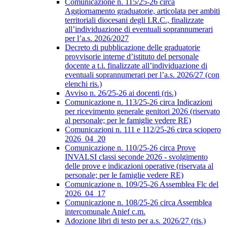
Comunicazione n. 115/25-26 circa
Aggiornamento graduatorie, articolata per ambiti
territoriali diocesani degli I.R.C., finalizzate
all’individuazione di eventuali soprannumerari
per l’a.s. 2026/2027
Decreto di pubblicazione delle graduatorie
provvisorie interne d’istituto del personale
docente a t.i. finalizzate all’individuazione di
eventuali soprannumerari per l’a.s. 2026/27 (con
elenchi ris.)
Avviso n. 26/25-26 ai docenti (ris.)
Comunicazione n. 113/25-26 circa Indicazioni
per ricevimento generale genitori 2026 (riservato
al personale; per le famiglie vedere RE)
Comunicazioni n. 111 e 112/25-26 circa sciopero
2026_04_20
Comunicazione n. 110/25-26 circa Prove
INVALSI classi seconde 2026 - svolgimento
delle prove e indicazioni operative (riservata al
personale; per le famiglie vedere RE)
Comunicazione n. 109/25-26 Assemblea Flc del
2026_04_17
Comunicazione n. 108/25-26 circa Assemblea
intercomunale Anief c.m.
Adozione libri di testo per a.s. 2026/27 (ris.)