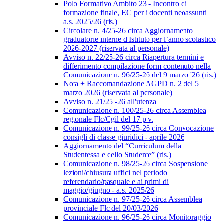
Polo Formativo Ambito 23 - Incontro di
formazione finale, EC per i docenti neoassunti
a.s. 2025/26 (ris.)
Circolare n. 4/25-26 circa Aggiornamento
graduatorie interne d'Istituto per l’anno scolastico
2026-2027 (riservata al personale)
Avviso n. 22/25-26 circa Riapertura termini e
differimento compilazione form contenuto nella
Comunicazione n. 96/25-26 del 9 marzo '26 (ris.)
Nota + Raccomandazione AGPD n. 2 del 5
marzo 2026 (riservata al personale)
Avviso n. 21/25 -26 all'utenza
Comunicazione n. 100/25-26 circa Assemblea
regionale Flc/Cgil del 17 p.v.
Comunicazione n. 99/25-26 circa Convocazione
consigli di classe giuridici - aprile 2026
Aggiornamento del “Curriculum della
Studentessa e dello Studente” (ris.)
Comunicazione n. 98/25-26 circa Sospensione
lezioni/chiusura uffici nel periodo
referendario/pasquale e ai primi di
maggio/giugno - a.s. 2025/26
Comunicazione n. 97/25-26 circa Assemblea
provinciale Flc del 20/03/2026
Comunicazione n. 96/25-26 circa Monitoraggio