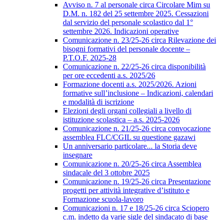
Avviso n. 7 al personale circa Circolare Mim su
D.M. n. 182 del 25 settembre 2025. Cessazioni
dal servizio del personale scolastico dal 1°
settembre 2026. Indicazioni operative
Comunicazione n. 23/25-26 circa Rilevazione dei
bisogni formativi del personale docente –
P.T.O.F. 2025-28
Comunicazione n. 22/25-26 circa disponibilità
per ore eccedenti a.s. 2025/26
Formazione docenti a.s. 2025/2026. Azioni
formative sull’inclusione – Indicazioni, calendari
e modalità di iscrizione
Elezioni degli organi collegiali a livello di
istituzione scolastica – a.s. 2025-2026
Comunicazione n. 21/25-26 circa convocazione
assemblea FLC/CGIL su questione gazawi
Un anniversario particolare... la Storia deve
insegnare
Comunicazione n. 20/25-26 circa Assemblea
sindacale del 3 ottobre 2025
Comunicazione n. 19/25-26 circa Presentazione
progetti per attività integrative d’istituto e
Formazione scuola-lavoro
Comunicazioni n. 17 e 18/25-26 circa Sciopero
c.m. indetto da varie sigle del sindacato di base