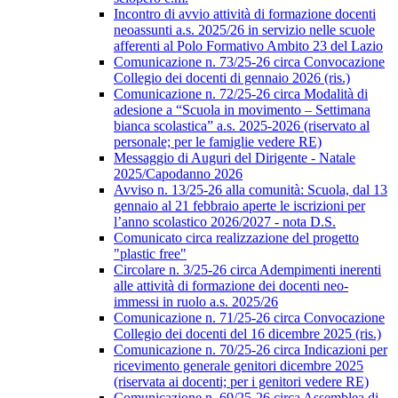
Incontro di avvio attività di formazione docenti
neoassunti a.s. 2025/26 in servizio nelle scuole
afferenti al Polo Formativo Ambito 23 del Lazio
Comunicazione n. 73/25-26 circa Convocazione
Collegio dei docenti di gennaio 2026 (ris.)
Comunicazione n. 72/25-26 circa Modalità di
adesione a “Scuola in movimento – Settimana
bianca scolastica” a.s. 2025-2026 (riservato al
personale; per le famiglie vedere RE)
Messaggio di Auguri del Dirigente - Natale
2025/Capodanno 2026
Avviso n. 13/25-26 alla comunità: Scuola, dal 13
gennaio al 21 febbraio aperte le iscrizioni per
l’anno scolastico 2026/2027 - nota D.S.
Comunicato circa realizzazione del progetto
"plastic free"
Circolare n. 3/25-26 circa Adempimenti inerenti
alle attività di formazione dei docenti neo-
immessi in ruolo a.s. 2025/26
Comunicazione n. 71/25-26 circa Convocazione
Collegio dei docenti del 16 dicembre 2025 (ris.)
Comunicazione n. 70/25-26 circa Indicazioni per
ricevimento generale genitori dicembre 2025
(riservata ai docenti; per i genitori vedere RE)
Comunicazione n. 69/25-26 circa Assemblea di