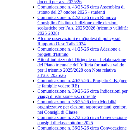
docenti per a.s. 2025/26
Comunicazione n. 43/25-26 circa Assemblea di
istituto del 27 ottobre 2025 - studenti
Comunicazione n. 42/25-26 circa Rinnovo
Consiglio d’Istituto, indizione delle elezioni
scolastiche per l’a.s. 2025/2026 (triennio validità:
2025-2028)
Alcune osservazioni e un'ipotesi di policy sul
Rapporto Ocse Talis 2024
Comunicazione n. 41/25-26 circa Adesione a
progetti d'Istituto
Atto d’indirizzo del Dirigente per l’elaborazione
del Piano triennale dell’offerta formativa valido
per il triennio 2025/2028 con Nota relativa
all’a.s. 2025/26
Comunicazione n. 40/25-26 - Progetto C.B. (per
le famiglie vedere RE)
Comunicazione n. 39/25-26 circa Indicazioni per
viaggi di istruzione a.s. corrente
Comunicazione n. 38/25-26 circa Modalità
organizzative per elezioni rappresentanti genitori
nei Consigli di Classe
Comunicazione n. 37/25-26 circa Convocazione
consigli di classe ottobre 2025
Comunicazione n. 36/25-26 circa Convocazione