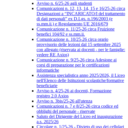
Avviso n. 6/25-26 agli studenti
Comunicazioni n. 12, 13, 14, 15 e 16/25-26 circa
Designazioni a “INCARICATO/I del trattamento
di dati personali” ex D.Lgs. n.196/2003 (e
ss.mm.ii.) e Regolamento UE 2016/679
Comunicazione n. 11/25-26 circa Fruizione
benefici 104/92 e ss.mm.ii.
Comunicazione n. 10/25-26 circa orario
provvisorio delle lezioni dal 15 settembre 2025
con allegato (riservata ai docenti - per le famiglie:
vedere RE Axios)
Comunicazione n. 9/25-26 circa Adesione ai
corsi di preparazione per le certificazioni
informatiche
Assistenza specialistica anno 2025/2026, il Liceo
nell'Elenco delle Istituzioni scolastiche/formative
beneficiarie
Avviso n. 4/25-26 ai docenti, Formazione
registro 2.0 Axios
Avviso n. 3bis/25-26 all'utenza
Comunicazioni n. 7 e 8/25-26 circa codice ed
obblighi del personale - riservate
Saluto del Dirigente del Liceo ed inaugurazione
a.s. 2025/26
Circolare n. 1/25-26 - Divieto di uso dei cellulari