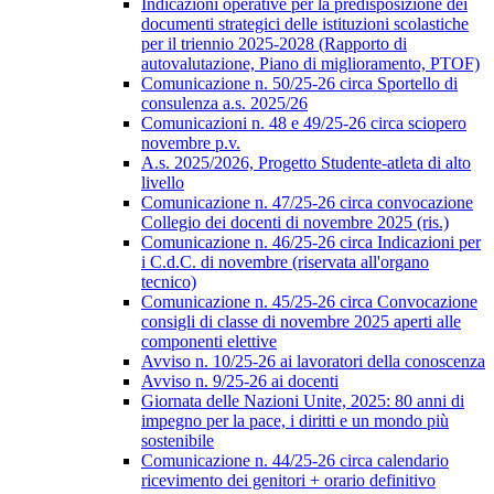
Indicazioni operative per la predisposizione dei
documenti strategici delle istituzioni scolastiche
per il triennio 2025-2028 (Rapporto di
autovalutazione, Piano di miglioramento, PTOF)
Comunicazione n. 50/25-26 circa Sportello di
consulenza a.s. 2025/26
Comunicazioni n. 48 e 49/25-26 circa sciopero
novembre p.v.
A.s. 2025/2026, Progetto Studente-atleta di alto
livello
Comunicazione n. 47/25-26 circa convocazione
Collegio dei docenti di novembre 2025 (ris.)
Comunicazione n. 46/25-26 circa Indicazioni per
i C.d.C. di novembre (riservata all'organo
tecnico)
Comunicazione n. 45/25-26 circa Convocazione
consigli di classe di novembre 2025 aperti alle
componenti elettive
Avviso n. 10/25-26 ai lavoratori della conoscenza
Avviso n. 9/25-26 ai docenti
Giornata delle Nazioni Unite, 2025: 80 anni di
impegno per la pace, i diritti e un mondo più
sostenibile
Comunicazione n. 44/25-26 circa calendario
ricevimento dei genitori + orario definitivo