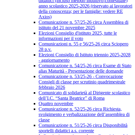
didattici (incluso metodo induttivo-contestuale)
anno scolastico 2025-2026 (riservato ai lavoratori
della conoscenza; per le famiglie: vedere RE
Axios)
Comunicazione n. 57/25-26 circa Assemblea di
istituto del 21 novembre 2025
Elezioni Consiglio d'istituto 2025, tutte le
informazioni per il voto
Comunicazioni n. 55 e 56/25-26 circa Sciopero
28 p.v.
Elezioni Consiglio di Istituto triennio 2025-2028
- aggiornamento
Comunicazione n. 54/25-26 circa Esame di Stato
alias Maturità - Presentazione delle domande
Comunicazione n. 53/25-26 - Convocazione
Consigli di classe per scrutinio quadrimestrale
febbraio 2026
Comunicato di solidarietà al Dirigente scolastico
dell’I.C. “Santa Beatrice” di Roma
Quattro novembre
Comunicazione n. 52/25-26 circa Richiesta,
svolgimento e verbalizzazione dell’assemblea di
classe
Comunicazione n. 51/25-26 circa Disponibilità
sportelli didattici a.s. corrente