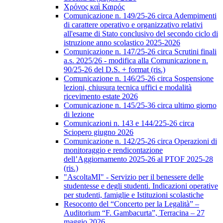
Χρόνος καὶ Καιρός
Comunicazione n. 149/25-26 circa Adempimenti
di carattere operativo e organizzativo relativi
all'esame di Stato conclusivo del secondo ciclo di
istruzione anno scolastico 2025-2026
Comunicazione n. 147/25-26 circa Scrutini finali
a.s. 2025/26 - modifica alla Comunicazione n.
90/25-26 del D.S. + format (ris.)
Comunicazione n. 146/25-26 circa Sospensione
lezioni, chiusura tecnica uffici e modalità
ricevimento estate 2026
Comunicazione n. 145/25-36 circa ultimo giorno
di lezione
Comunicazioni n. 143 e 144/225-26 circa
Sciopero giugno 2026
Comunicazione n. 142/25-26 circa Operazioni di
monitoraggio e rendicontazione
dell’Aggiornamento 2025-26 al PTOF 2025-28
(ris.)
"AscoltaMI" - Servizio per il benessere delle
studentesse e degli studenti. Indicazioni operative
per studenti, famiglie e Istituzioni scolastiche
Resoconto del “Concerto per la Legalità” –
Auditorium “F. Gambacurta”, Terracina – 27
maggio 2026