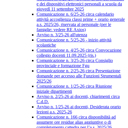
e dei dispositivi elettronici personali a scuola da
giovedì 11 settembre 2025
Comunicazione n. 6/25-26 circa calendario
attività accoglienza classi prime + orario generale
a.s. 2025/26, riservata al personale (per le
famiglie: vedere RE Axios)
Avviso n. 3/25-26 all'utenza
Comunicazione n. 5/25-26 - inizio attività
scolastiche
Comunicazione n. 4/25-26 circa Convocazione
collegio docenti 11.09.2025 (ris.)
Comunicazione n. 3/25-26 circa Consiglio
provinciale e formazione Fgu
Comunicazione n. 2/25-26 circa Presentazione
domande per accesso alle Funzioni Strumentali
2025/26
Comunicazione n. 1/25-26 circa Riunione
iniziale dipartimenti
Avviso n. 2/25-26 ai docenti, chiarimenti circa
C.d.D.
Avviso n. 1/25-26 ai docenti, Desiderata orario
lezioni a.s. 2025-26
Comunicazione n. 166 circa disponibilità ad
assumere ore residue alias aggiuntive o di
completamento cattedra per l’a.s. 2025/26