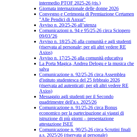
intermedio PTOF 2025-26 (ris.)
Giornata internazionale delle donne 2026
Convegno e Cerimonia di Premiazione Certamen
"Alle Pendici di Anxur"
Avviso n. 20/25-26 all’utenza
Comunicazioni n. 94 e 95/25-26 circa Sciopero
09/03/'26
Avviso n. 18/25-26 alla comunità e agli studenti
(riservata al personale; per gli altri vedere RE
Axios)
Avviso n. 17/25-26 alla comunità educativa
La Porta Magica, Andrea Delogu e la musica che
salva
Comunicazione n. 92/25-26 circa Assemblea
d'istituto studentesca del 25 febbraio 2026
(riservata ad autenticati; per gli altri vedere RE
Axios)
Messaggio agli studenti per il Secondo
quadrimestre dell'a.s. 2025/26
Comunicazione n. 91/25-26 circa Bonus
economico per la partecipazione ai viaggi di
istruzione di più giorni – presentazione
attestazione ISEE
Comunicazione n. 90/25-26 circa Scrutini finali
a.s. 2025/26 (riservata al personale)