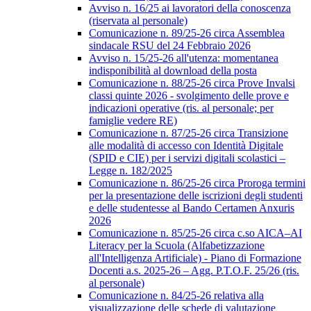
Avviso n. 16/25 ai lavoratori della conoscenza
(riservata al personale)
Comunicazione n. 89/25-26 circa Assemblea
sindacale RSU del 24 Febbraio 2026
Avviso n. 15/25-26 all'utenza: momentanea
indisponibilità al download della posta
Comunicazione n. 88/25-26 circa Prove Invalsi
classi quinte 2026 - svolgimento delle prove e
indicazioni operative (ris. al personale; per
famiglie vedere RE)
Comunicazione n. 87/25-26 circa Transizione
alle modalità di accesso con Identità Digitale
(SPID e CIE) per i servizi digitali scolastici –
Legge n. 182/2025
Comunicazione n. 86/25-26 circa Proroga termini
per la presentazione delle iscrizioni degli studenti
e delle studentesse al Bando Certamen Anxuris
2026
Comunicazione n. 85/25-26 circa c.so AICA–AI
Literacy per la Scuola (Alfabetizzazione
all'Intelligenza Artificiale) - Piano di Formazione
Docenti a.s. 2025-26 – Agg. P.T.O.F. 25/26 (ris.
al personale)
Comunicazione n. 84/25-26 relativa alla
visualizzazione delle schede di valutazione