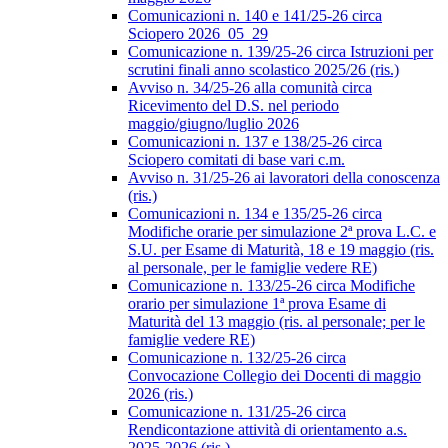
Comunicazioni n. 140 e 141/25-26 circa
Sciopero 2026_05_29
Comunicazione n. 139/25-26 circa Istruzioni per
scrutini finali anno scolastico 2025/26 (ris.)
Avviso n. 34/25-26 alla comunità circa
Ricevimento del D.S. nel periodo
maggio/giugno/luglio 2026
Comunicazioni n. 137 e 138/25-26 circa
Sciopero comitati di base vari c.m.
Avviso n. 31/25-26 ai lavoratori della conoscenza
(ris.)
Comunicazioni n. 134 e 135/25-26 circa
Modifiche orarie per simulazione 2ª prova L.C. e
S.U. per Esame di Maturità, 18 e 19 maggio (ris.
al personale, per le famiglie vedere RE)
Comunicazione n. 133/25-26 circa Modifiche
orario per simulazione 1ª prova Esame di
Maturità del 13 maggio (ris. al personale; per le
famiglie vedere RE)
Comunicazione n. 132/25-26 circa
Convocazione Collegio dei Docenti di maggio
2026 (ris.)
Comunicazione n. 131/25-26 circa
Rendicontazione attività di orientamento a.s.
2025-2026 (ris.)