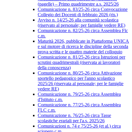
(pagelle) – Primo quadrimestre a.s. 2025/26
Comunicazione n. 83/25-26 circa Convocazione
Collegio dei Docenti di febbraio 2026 (ris.)
Avviso n. 14/25-26 alla comunità scolastica
(riservato al personale; per famiglie vedere RE)
Comunicazione n. 82/25-26 circa Assemblea Flc
c.m.
Maturità 2026, pubblicate in Piattaforma UNICA
e sul motore di ricerca le discipline della seconda
prova scritta e le quattro materie del colloquio
Comunicazione n. 81/25-26 circa Istruzioni per
scrutini quadrimestrali (riservata ai lavoratori
della conoscenza)
Comunicazione n. 80/25-26 circa Attivazione
sportello pedagogico per l'anno scolastico
2025/26 (riservata al personale; per le famiglie
vedere RE)
Comunicazione n. 79/25-26 circa Assemblea
d'Istituto c.m.
Comunicazione n. 77/25-26 circa Assemblea
FLC c.m.
Comunicazione n. 76/25-26 circa Tasse
scolastiche erariali per l'a.s. 2025/26
Comunicazioni n. 74 e 75/25-26 (et al.) circa
sciopero c.m.