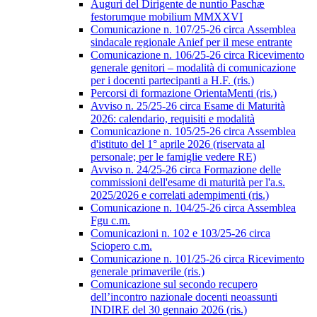
Auguri del Dirigente de nuntio Paschæ
festorumque mobilium MMXXVI
Comunicazione n. 107/25-26 circa Assemblea
sindacale regionale Anief per il mese entrante
Comunicazione n. 106/25-26 circa Ricevimento
generale genitori – modalità di comunicazione
per i docenti partecipanti a H.F. (ris.)
Percorsi di formazione OrientaMenti (ris.)
Avviso n. 25/25-26 circa Esame di Maturità
2026: calendario, requisiti e modalità
Comunicazione n. 105/25-26 circa Assemblea
d'istituto del 1° aprile 2026 (riservata al
personale; per le famiglie vedere RE)
Avviso n. 24/25-26 circa Formazione delle
commissioni dell'esame di maturità per l'a.s.
2025/2026 e correlati adempimenti (ris.)
Comunicazione n. 104/25-26 circa Assemblea
Fgu c.m.
Comunicazioni n. 102 e 103/25-26 circa
Sciopero c.m.
Comunicazione n. 101/25-26 circa Ricevimento
generale primaverile (ris.)
Comunicazione sul secondo recupero
dell’incontro nazionale docenti neoassunti
INDIRE del 30 gennaio 2026 (ris.)