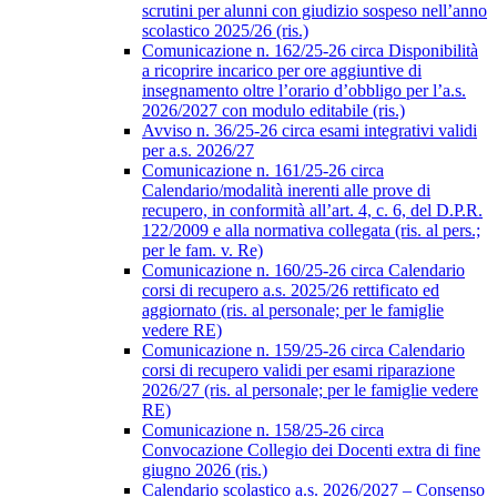
scrutini per alunni con giudizio sospeso nell’anno
scolastico 2025/26 (ris.)
Comunicazione n. 162/25-26 circa Disponibilità
a ricoprire incarico per ore aggiuntive di
insegnamento oltre l’orario d’obbligo per l’a.s.
2026/2027 con modulo editabile (ris.)
Avviso n. 36/25-26 circa esami integrativi validi
per a.s. 2026/27
Comunicazione n. 161/25-26 circa
Calendario/modalità inerenti alle prove di
recupero, in conformità all’art. 4, c. 6, del D.P.R.
122/2009 e alla normativa collegata (ris. al pers.;
per le fam. v. Re)
Comunicazione n. 160/25-26 circa Calendario
corsi di recupero a.s. 2025/26 rettificato ed
aggiornato (ris. al personale; per le famiglie
vedere RE)
Comunicazione n. 159/25-26 circa Calendario
corsi di recupero validi per esami riparazione
2026/27 (ris. al personale; per le famiglie vedere
RE)
Comunicazione n. 158/25-26 circa
Convocazione Collegio dei Docenti extra di fine
giugno 2026 (ris.)
Calendario scolastico a.s. 2026/2027 – Consenso