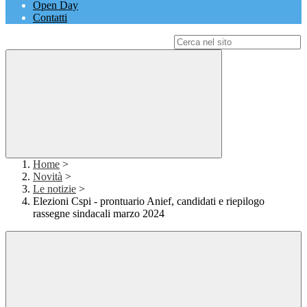
Open Day
Contatti
Campo di ricerca per le pagine del sito
Home
>
Novità
>
Le notizie
>
Elezioni Cspi - prontuario Anief, candidati e riepilogo
rassegne sindacali marzo 2024