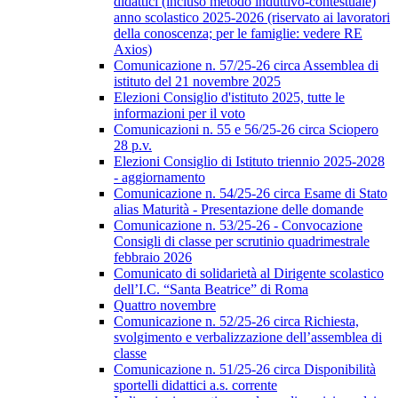
didattici (incluso metodo induttivo-contestuale)
anno scolastico 2025-2026 (riservato ai lavoratori
della conoscenza; per le famiglie: vedere RE
Axios)
Comunicazione n. 57/25-26 circa Assemblea di
istituto del 21 novembre 2025
Elezioni Consiglio d'istituto 2025, tutte le
informazioni per il voto
Comunicazioni n. 55 e 56/25-26 circa Sciopero
28 p.v.
Elezioni Consiglio di Istituto triennio 2025-2028
- aggiornamento
Comunicazione n. 54/25-26 circa Esame di Stato
alias Maturità - Presentazione delle domande
Comunicazione n. 53/25-26 - Convocazione
Consigli di classe per scrutinio quadrimestrale
febbraio 2026
Comunicato di solidarietà al Dirigente scolastico
dell’I.C. “Santa Beatrice” di Roma
Quattro novembre
Comunicazione n. 52/25-26 circa Richiesta,
svolgimento e verbalizzazione dell’assemblea di
classe
Comunicazione n. 51/25-26 circa Disponibilità
sportelli didattici a.s. corrente