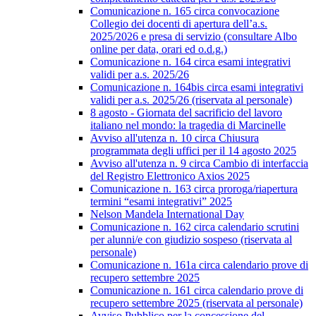
Comunicazione n. 165 circa convocazione
Collegio dei docenti di apertura dell’a.s.
2025/2026 e presa di servizio (consultare Albo
online per data, orari ed o.d.g.)
Comunicazione n. 164 circa esami integrativi
validi per a.s. 2025/26
Comunicazione n. 164bis circa esami integrativi
validi per a.s. 2025/26 (riservata al personale)
8 agosto - Giornata del sacrificio del lavoro
italiano nel mondo: la tragedia di Marcinelle
Avviso all'utenza n. 10 circa Chiusura
programmata degli uffici per il 14 agosto 2025
Avviso all'utenza n. 9 circa Cambio di interfaccia
del Registro Elettronico Axios 2025
Comunicazione n. 163 circa proroga/riapertura
termini “esami integrativi” 2025
Nelson Mandela International Day
Comunicazione n. 162 circa calendario scrutini
per alunni/e con giudizio sospeso (riservata al
personale)
Comunicazione n. 161a circa calendario prove di
recupero settembre 2025
Comunicazione n. 161 circa calendario prove di
recupero settembre 2025 (riservata al personale)
Avviso Pubblico per la concessione del