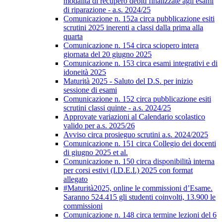
modalità di recupero debiti finalizzate agli esami
di riparazione - a.s. 2024/25
Comunicazione n. 152a circa pubblicazione esiti
scrutini 2025 inerenti a classi dalla prima alla
quarta
Comunicazione n. 154 circa sciopero intera
giornata del 20 giugno 2025
Comunicazione n. 153 circa esami integrativi e di
idoneità 2025
Maturità 2025 - Saluto del D.S. per inizio
sessione di esami
Comunicazione n. 152 circa pubblicazione esiti
scrutini classi quinte - a.s. 2024/25
Approvate variazioni al Calendario scolastico
valido per a.s. 2025/26
Avviso circa prosieguo scrutini a.s. 2024/2025
Comunicazione n. 151 circa Collegio dei docenti
di giugno 2025 et al.
Comunicazione n. 150 circa disponibilità interna
per corsi estivi (I.D.E.I.) 2025 con format
allegato
#Maturità2025, online le commissioni d’Esame.
Saranno 524.415 gli studenti coinvolti, 13.900 le
commissioni
Comunicazione n. 148 circa termine lezioni del 6