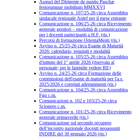
Auguri del Dirigente de nuntio Paschæ
festorumque mobilium MMXXVI
Comunicazione n. 107/25-26 circa Assemblea
sindacale regionale Anief per il mese entrante
Comunicazione n. 106/25-26 circa Ricevimento
generale genitori – modalità di comunicazione
per i docenti partecipanti a H.F. (ris.)
Percorsi di formazione OrientaMenti (ris.)
Avviso n. 25/25-26 circa Esame di Maturità
2026: calendario, requisiti e modalità
Comunicazione n. 105/25-26 circa Assemblea
d'istituto del 1° aprile 2026 (riservata al
personale; per le famiglie vedere RE)
Avviso n. 24/25-26 circa Formazione delle
commissioni dell'esame di maturità per l'a.s.
2025/2026 e correlati adempimenti (ris.)
Comunicazione n. 104/25-26 circa Assemblea
Fgu c.m.
Comunicazioni n. 102 e 103/25-26 circa
Sciopero c.m.
Comunicazione n. 101/25-26 circa Ricevimento
generale primaverile (ris.)
Comunicazione sul secondo recupero
dell’incontro nazionale docenti neoassunti
INDIRE del 30 gennaio 2026 (ris.)