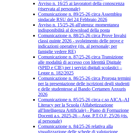
Avviso n. 16/25 ai lavoratori della conoscenza
(riservata al personale)
Comunicazione n. 89/25-26 circa Assemblea
sindacale RSU del 24 Febbraio 2026
Avviso n. 15/25-26 all'utenza: momentanea
indisponibilità al download della posta
Comunicazione n. 88/25-26 circa Prove Invalsi
classi quinte 2026 - svolgimento delle prove e
indicazioni operative (ris. al personale; per
famiglie vedere RE)
Comunicazione n. 87/25-26 circa Transizione
alle modalità di accesso con Identità Digitale
(SPID e CIE) per i servizi digitali scolastici –
Legge n. 182/2025
Comunicazione n. 86/25-26 circa Proroga termini
per la presentazione delle iscrizioni degli studenti
e delle studentesse al Bando Certamen Anxuris
2026
Comunicazione n. 85/25-26 circa c.so AICA–AI
Literacy per la Scuola (Alfabetizzazione
all'Intelligenza Artificiale) - Piano di Formazione
Docenti a.s. 2025-26 – Agg. P.T.O.F. 25/26 (ris.
al personale)
Comunicazione n. 84/25-26 relativa alla
visualizzazione delle schede di valutazione