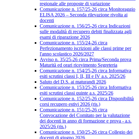
regionale alle proposte di variazione
Comunicazione n. 157/25-26 circa Monitoraggio
ELISA 2026 – Seconda rilevazione rivolta ai
docenti
Comunicazione n. 156/25-26 circa Indicazioni
sulle modalità di recupero debiti finalizzata agli
esami di riparazione 2026
Comunicazione n. 155/24-26 circa
Perfezionamento iscrizioni alle classi prime per
l'anno scolastico 2026/2027
Avviso n. 35/25-26 circa Prima/Seconda prova
Maturità ed orari ricevimento Segreteria
Comunicazione n. 154/25-26 circa Informativa
esiti scrutini classi I, II, III e IV a.s. 2025/26
Saluto del D.S. ai maturandi 2026
Comunicazione n. 153/25-26 circa Informativa
esiti scrutini classi quinte a.s. 2025/26
Comunicazione n. 152/25-26 circa Disponibilità
corsi recupero estivi 2026 (ris.)
Comunicazione n. 151/25-26 circa
Convocazione del Comitato per la valutazione
dei docenti in anno di formazione e prova - a.s.
2025/26 (ris.)
Comunicazione n. 150/25-26 circa Collegio dei
docenti di giugno 2026