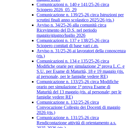
Comunicazioni n. 140 e 141/25-26 circa
Sciopero 2026_05_29
Comunicazione n. 139/25-26 circa Istruzioni per
scrutini finali anno scolastico 2025/26 (ris.)
Avviso n. 34/25-26 alla comunità circa
Ricevimento del D.S. nel periodo
maggio/giugno/luglio 2026
Comunicazioni n. 137 e 138/25-26 circa
Sciopero comitati di base vari c.m.
Avviso n. 31/25-26 ai lavoratori della conoscenza
(ris.)
Comunicazioni n. 134 e 135/25-26 circa
Modifiche orarie per simulazione 2ª prova L.C. e
S.U. per Esame di Maturità, 18 e 19 maggio (ris.
al personale, per le famiglie vedere RE)
Comunicazione n. 133/25-26 circa Modifiche
orario per simulazione 1ª prova Esame di
Maturità del 13 maggio (ris. al personale; per le
famiglie vedere RE)
Comunicazione n. 132/25-26 circa
Convocazione Collegio dei Docenti di maggio
2026 (ris.)
Comunicazione n. 131/25-26 circa
Rendicontazione attività di orientamento a.s.
2025-2026 (ris.)