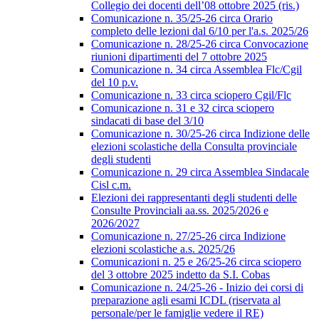
Collegio dei docenti dell’08 ottobre 2025 (ris.)
Comunicazione n. 35/25-26 circa Orario
completo delle lezioni dal 6/10 per l'a.s. 2025/26
Comunicazione n. 28/25-26 circa Convocazione
riunioni dipartimenti del 7 ottobre 2025
Comunicazione n. 34 circa Assemblea Flc/Cgil
del 10 p.v.
Comunicazione n. 33 circa sciopero Cgil/Flc
Comunicazione n. 31 e 32 circa sciopero
sindacati di base del 3/10
Comunicazione n. 30/25-26 circa Indizione delle
elezioni scolastiche della Consulta provinciale
degli studenti
Comunicazione n. 29 circa Assemblea Sindacale
Cisl c.m.
Elezioni dei rappresentanti degli studenti delle
Consulte Provinciali aa.ss. 2025/2026 e
2026/2027
Comunicazione n. 27/25-26 circa Indizione
elezioni scolastiche a.s. 2025/26
Comunicazioni n. 25 e 26/25-26 circa sciopero
del 3 ottobre 2025 indetto da S.I. Cobas
Comunicazione n. 24/25-26 - Inizio dei corsi di
preparazione agli esami ICDL (riservata al
personale/per le famiglie vedere il RE)