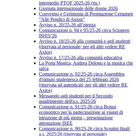
intermedio PTOF 2025-26 (ris.)
Giornata internazionale delle donne 2026
Convegno e Cerimonia di Premiazione Certamen
"Alle Pendici di Anxur"
Avviso n. 20/25-26 all’utenza
Comunicazioni n. 94 e 95/25-26 circa Sciopero
09/03/'26
Avviso n. 18/25-26 alla comunità e agli studenti
(riservata al personale; per gli altri vedere RE
Axios)
Avviso n. 17/25-26 alla comunità educativa
La Porta Magica, Andrea Delogu e la musica che
salva
Comunicazione n. 92/25-26 circa Assemblea
d'istituto studentesca del 25 febbraio 2026
(riservata ad autenticati; per gli altri vedere RE
Axios)
Messaggio agli studenti per il Secondo
quadrimestre dell'a.s. 2025/26
Comunicazione n. 91/25-26 circa Bonus
economico per la partecipazione ai viaggi di
istruzione di più giorni – presentazione
attestazione ISEE
Comunicazione n. 90/25-26 circa Scrutini finali
a.s. 2025/26 (riservata al personale)