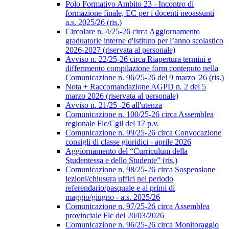
Polo Formativo Ambito 23 - Incontro di
formazione finale, EC per i docenti neoassunti
a.s. 2025/26 (ris.)
Circolare n. 4/25-26 circa Aggiornamento
graduatorie interne d'Istituto per l’anno scolastico
2026-2027 (riservata al personale)
Avviso n. 22/25-26 circa Riapertura termini e
differimento compilazione form contenuto nella
Comunicazione n. 96/25-26 del 9 marzo '26 (ris.)
Nota + Raccomandazione AGPD n. 2 del 5
marzo 2026 (riservata al personale)
Avviso n. 21/25 -26 all'utenza
Comunicazione n. 100/25-26 circa Assemblea
regionale Flc/Cgil del 17 p.v.
Comunicazione n. 99/25-26 circa Convocazione
consigli di classe giuridici - aprile 2026
Aggiornamento del “Curriculum della
Studentessa e dello Studente” (ris.)
Comunicazione n. 98/25-26 circa Sospensione
lezioni/chiusura uffici nel periodo
referendario/pasquale e ai primi di
maggio/giugno - a.s. 2025/26
Comunicazione n. 97/25-26 circa Assemblea
provinciale Flc del 20/03/2026
Comunicazione n. 96/25-26 circa Monitoraggio