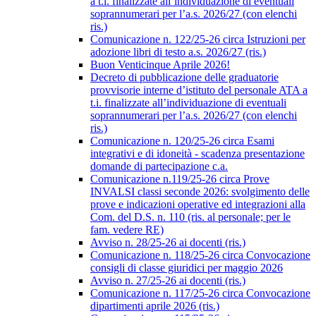
a t.i. finalizzate all’individuazione di eventuali
soprannumerari per l’a.s. 2026/27 (con elenchi
ris.)
Comunicazione n. 122/25-26 circa Istruzioni per
adozione libri di testo a.s. 2026/27 (ris.)
Buon Venticinque Aprile 2026!
Decreto di pubblicazione delle graduatorie
provvisorie interne d’istituto del personale ATA a
t.i. finalizzate all’individuazione di eventuali
soprannumerari per l’a.s. 2026/27 (con elenchi
ris.)
Comunicazione n. 120/25-26 circa Esami
integrativi e di idoneità - scadenza presentazione
domande di partecipazione c.a.
Comunicazione n.119/25-26 circa Prove
INVALSI classi seconde 2026: svolgimento delle
prove e indicazioni operative ed integrazioni alla
Com. del D.S. n. 110 (ris. al personale; per le
fam. vedere RE)
Avviso n. 28/25-26 ai docenti (ris.)
Comunicazione n. 118/25-26 circa Convocazione
consigli di classe giuridici per maggio 2026
Avviso n. 27/25-26 ai docenti (ris.)
Comunicazione n. 117/25-26 circa Convocazione
dipartimenti aprile 2026 (ris.)