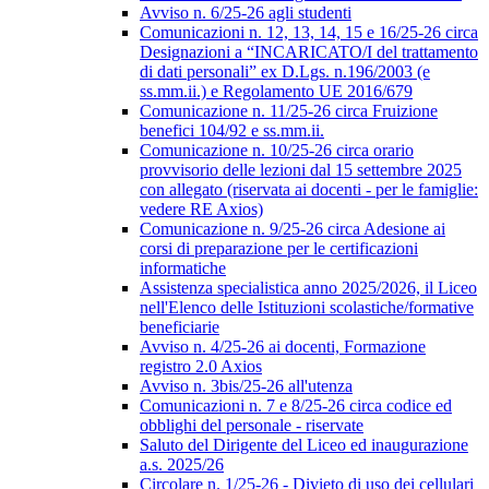
Avviso n. 6/25-26 agli studenti
Comunicazioni n. 12, 13, 14, 15 e 16/25-26 circa
Designazioni a “INCARICATO/I del trattamento
di dati personali” ex D.Lgs. n.196/2003 (e
ss.mm.ii.) e Regolamento UE 2016/679
Comunicazione n. 11/25-26 circa Fruizione
benefici 104/92 e ss.mm.ii.
Comunicazione n. 10/25-26 circa orario
provvisorio delle lezioni dal 15 settembre 2025
con allegato (riservata ai docenti - per le famiglie:
vedere RE Axios)
Comunicazione n. 9/25-26 circa Adesione ai
corsi di preparazione per le certificazioni
informatiche
Assistenza specialistica anno 2025/2026, il Liceo
nell'Elenco delle Istituzioni scolastiche/formative
beneficiarie
Avviso n. 4/25-26 ai docenti, Formazione
registro 2.0 Axios
Avviso n. 3bis/25-26 all'utenza
Comunicazioni n. 7 e 8/25-26 circa codice ed
obblighi del personale - riservate
Saluto del Dirigente del Liceo ed inaugurazione
a.s. 2025/26
Circolare n. 1/25-26 - Divieto di uso dei cellulari