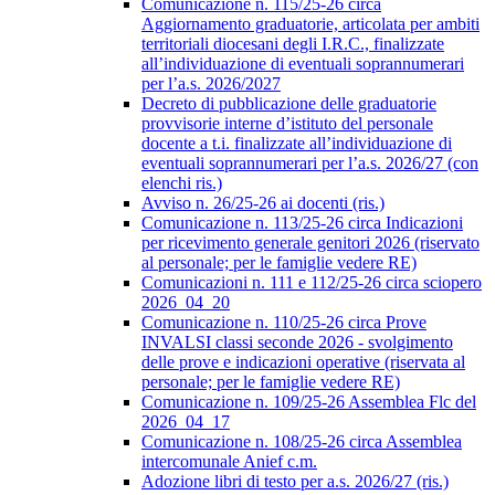
Comunicazione n. 115/25-26 circa
Aggiornamento graduatorie, articolata per ambiti
territoriali diocesani degli I.R.C., finalizzate
all’individuazione di eventuali soprannumerari
per l’a.s. 2026/2027
Decreto di pubblicazione delle graduatorie
provvisorie interne d’istituto del personale
docente a t.i. finalizzate all’individuazione di
eventuali soprannumerari per l’a.s. 2026/27 (con
elenchi ris.)
Avviso n. 26/25-26 ai docenti (ris.)
Comunicazione n. 113/25-26 circa Indicazioni
per ricevimento generale genitori 2026 (riservato
al personale; per le famiglie vedere RE)
Comunicazioni n. 111 e 112/25-26 circa sciopero
2026_04_20
Comunicazione n. 110/25-26 circa Prove
INVALSI classi seconde 2026 - svolgimento
delle prove e indicazioni operative (riservata al
personale; per le famiglie vedere RE)
Comunicazione n. 109/25-26 Assemblea Flc del
2026_04_17
Comunicazione n. 108/25-26 circa Assemblea
intercomunale Anief c.m.
Adozione libri di testo per a.s. 2026/27 (ris.)