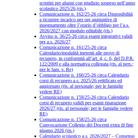
scrutini per alunni con giudizio sospeso nell’anno
scolastico 2025/26 (ris.)
Comunicazione n. 162/25-26 circa Disponibilità
a ricoprire incarico per ore aggiuntive di
insegnamento oltre l’orario d’obbligo per l’a.s.
2026/2027 con modulo editabile (ris.)
Avviso n. 36/25-26 circa esami integrativi validi
per a.s. 2026/27
Comunicazione n. 161/25-26 circa
Calendario/modalità inerenti alle prove di
recupero, in conformità all’art. 4, c. 6, del D.P.R.
122/2009 e alla normativa collegata (ris. al pers.;
per le fam. v. Re)
Comunicazione n. 160/25-26 circa Calendario
corsi di recupero a.s. 2025/26 rettificato ed
aggiornato (ris. al personale; per le famiglie
vedere RE)
Comunicazione n. 159/25-26 circa Calendario
corsi di recupero validi per esami riparazione
2026/27 (ris. al personale; per le famiglie vedere
RE)
Comunicazione n. 158/25-26 circa
Convocazione Collegio dei Docenti extra di fine
giugno 2026 (ris.)
Calendario scolastico a.s. 2026/2027 – Consenso