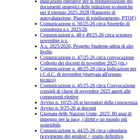
Indicazioni operative per la predisposizione dei
documenti strategici delle istituzioni scolastiche
per il triennio 2025-2028 (Rapporto di
autovalutazione, Piano di miglioramento, PTOF)
Comunicazione n. 50/25-26 circa Sportello di
consulenza a.s. 2025/26
Comunicazioni n. 48 e 49/25-26 circa sciopero
novembre p.v.
A.s. 2025/2026, Progetto Studente-atleta di alto
livello
Comunicazione n. 47/25-26 circa convocazione
Collegio dei docenti di novembre 2025 (ris.)
Comunicazione n. 46/25-26 circa Indicazioni per
i C.d.C. di novembre (riservata all'organo
tecnico)
Comunicazione n. 45/25-26 circa Convocazione
consigli di classe di novembre 2025 aperti alle
componenti elettive
Avviso n. 10/25-26 ai lavoratori della conoscenza
Avviso n. 9/25-26 ai docenti
Giornata delle Nazioni Unite, 2025: 80 anni di
impegno per la pace, i diritti e un mondo più
sostenibile
Comunicazione n. 44/25-26 circa calendario
ricevimento dei genitori + orario definitivo