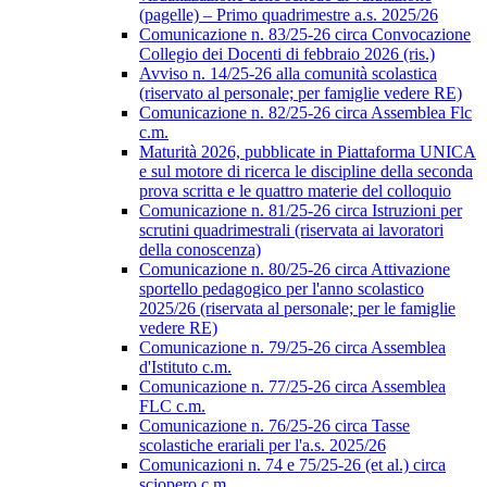
(pagelle) – Primo quadrimestre a.s. 2025/26
Comunicazione n. 83/25-26 circa Convocazione
Collegio dei Docenti di febbraio 2026 (ris.)
Avviso n. 14/25-26 alla comunità scolastica
(riservato al personale; per famiglie vedere RE)
Comunicazione n. 82/25-26 circa Assemblea Flc
c.m.
Maturità 2026, pubblicate in Piattaforma UNICA
e sul motore di ricerca le discipline della seconda
prova scritta e le quattro materie del colloquio
Comunicazione n. 81/25-26 circa Istruzioni per
scrutini quadrimestrali (riservata ai lavoratori
della conoscenza)
Comunicazione n. 80/25-26 circa Attivazione
sportello pedagogico per l'anno scolastico
2025/26 (riservata al personale; per le famiglie
vedere RE)
Comunicazione n. 79/25-26 circa Assemblea
d'Istituto c.m.
Comunicazione n. 77/25-26 circa Assemblea
FLC c.m.
Comunicazione n. 76/25-26 circa Tasse
scolastiche erariali per l'a.s. 2025/26
Comunicazioni n. 74 e 75/25-26 (et al.) circa
sciopero c.m.