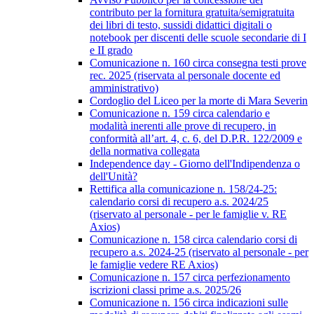
contributo per la fornitura gratuita/semigratuita
dei libri di testo, sussidi didattici digitali o
notebook per discenti delle scuole secondarie di I
e II grado
Comunicazione n. 160 circa consegna testi prove
rec. 2025 (riservata al personale docente ed
amministrativo)
Cordoglio del Liceo per la morte di Mara Severin
Comunicazione n. 159 circa calendario e
modalità inerenti alle prove di recupero, in
conformità all’art. 4, c. 6, del D.P.R. 122/2009 e
della normativa collegata
Independence day - Giorno dell'Indipendenza o
dell'Unità?
Rettifica alla comunicazione n. 158/24-25:
calendario corsi di recupero a.s. 2024/25
(riservato al personale - per le famiglie v. RE
Axios)
Comunicazione n. 158 circa calendario corsi di
recupero a.s. 2024-25 (riservato al personale - per
le famiglie vedere RE Axios)
Comunicazione n. 157 circa perfezionamento
iscrizioni classi prime a.s. 2025/26
Comunicazione n. 156 circa indicazioni sulle