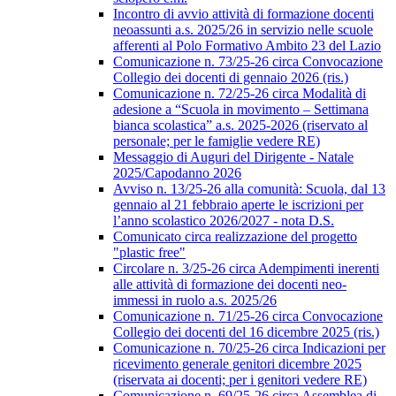
Incontro di avvio attività di formazione docenti
neoassunti a.s. 2025/26 in servizio nelle scuole
afferenti al Polo Formativo Ambito 23 del Lazio
Comunicazione n. 73/25-26 circa Convocazione
Collegio dei docenti di gennaio 2026 (ris.)
Comunicazione n. 72/25-26 circa Modalità di
adesione a “Scuola in movimento – Settimana
bianca scolastica” a.s. 2025-2026 (riservato al
personale; per le famiglie vedere RE)
Messaggio di Auguri del Dirigente - Natale
2025/Capodanno 2026
Avviso n. 13/25-26 alla comunità: Scuola, dal 13
gennaio al 21 febbraio aperte le iscrizioni per
l’anno scolastico 2026/2027 - nota D.S.
Comunicato circa realizzazione del progetto
"plastic free"
Circolare n. 3/25-26 circa Adempimenti inerenti
alle attività di formazione dei docenti neo-
immessi in ruolo a.s. 2025/26
Comunicazione n. 71/25-26 circa Convocazione
Collegio dei docenti del 16 dicembre 2025 (ris.)
Comunicazione n. 70/25-26 circa Indicazioni per
ricevimento generale genitori dicembre 2025
(riservata ai docenti; per i genitori vedere RE)
Comunicazione n. 69/25-26 circa Assemblea di