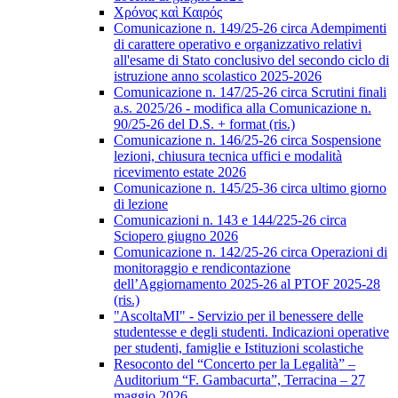
Χρόνος καὶ Καιρός
Comunicazione n. 149/25-26 circa Adempimenti
di carattere operativo e organizzativo relativi
all'esame di Stato conclusivo del secondo ciclo di
istruzione anno scolastico 2025-2026
Comunicazione n. 147/25-26 circa Scrutini finali
a.s. 2025/26 - modifica alla Comunicazione n.
90/25-26 del D.S. + format (ris.)
Comunicazione n. 146/25-26 circa Sospensione
lezioni, chiusura tecnica uffici e modalità
ricevimento estate 2026
Comunicazione n. 145/25-36 circa ultimo giorno
di lezione
Comunicazioni n. 143 e 144/225-26 circa
Sciopero giugno 2026
Comunicazione n. 142/25-26 circa Operazioni di
monitoraggio e rendicontazione
dell’Aggiornamento 2025-26 al PTOF 2025-28
(ris.)
"AscoltaMI" - Servizio per il benessere delle
studentesse e degli studenti. Indicazioni operative
per studenti, famiglie e Istituzioni scolastiche
Resoconto del “Concerto per la Legalità” –
Auditorium “F. Gambacurta”, Terracina – 27
maggio 2026