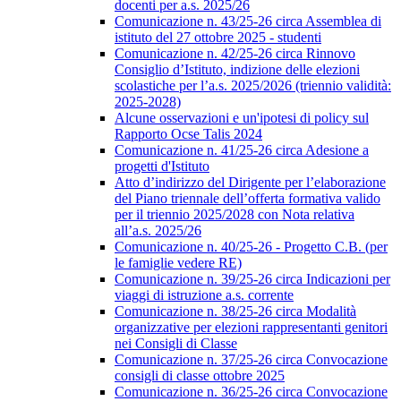
docenti per a.s. 2025/26
Comunicazione n. 43/25-26 circa Assemblea di
istituto del 27 ottobre 2025 - studenti
Comunicazione n. 42/25-26 circa Rinnovo
Consiglio d’Istituto, indizione delle elezioni
scolastiche per l’a.s. 2025/2026 (triennio validità:
2025-2028)
Alcune osservazioni e un'ipotesi di policy sul
Rapporto Ocse Talis 2024
Comunicazione n. 41/25-26 circa Adesione a
progetti d'Istituto
Atto d’indirizzo del Dirigente per l’elaborazione
del Piano triennale dell’offerta formativa valido
per il triennio 2025/2028 con Nota relativa
all’a.s. 2025/26
Comunicazione n. 40/25-26 - Progetto C.B. (per
le famiglie vedere RE)
Comunicazione n. 39/25-26 circa Indicazioni per
viaggi di istruzione a.s. corrente
Comunicazione n. 38/25-26 circa Modalità
organizzative per elezioni rappresentanti genitori
nei Consigli di Classe
Comunicazione n. 37/25-26 circa Convocazione
consigli di classe ottobre 2025
Comunicazione n. 36/25-26 circa Convocazione