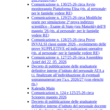
Comunicazione n. 130/25-26 circa Avvio
monitoraggio Piattaforma Elisa (ris. al personale;
per le famiglie vedere RE)
Comunicazione n. 129/25-26 circa Modifiche
orarie per simulazione 2ª prova indirizzo
scientifico - Esame di Stato (ora Maturità) dell’8
maggio '26 (ris. al personale; per le famiglie
vedere RE)
Comunicazione n. 128/25-26 circa Prove
INVALSI classi quinte 2026 - svolgimento delle
prove SUPPLETIVE ed indicazioni operative
(ris. al personale; per le famiglie vedere RE)
Comunicazione n. 127/25-26 circa Assemblea
Anief del 22_05_2026
Decreto di pubblicazione delle graduatorie
definitive interne d’istituto del personale ATA a
t.i. finalizzate all’individuazione di eventuali
soprannumerari per l’a.s. 2026/27 (con elenchi
ris.)
Kalendis Maiis
Comunicazioni n. 124 e 125/25-26 circa
Sciopero maggio 2026
Decreto di pubblicazione delle graduatorie
definitive interne d’istituto del personale docente