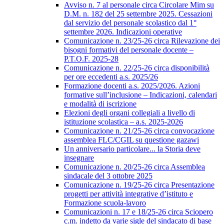
Avviso n. 7 al personale circa Circolare Mim su
D.M. n. 182 del 25 settembre 2025. Cessazioni
dal servizio del personale scolastico dal 1°
settembre 2026. Indicazioni operative
Comunicazione n. 23/25-26 circa Rilevazione dei
bisogni formativi del personale docente –
P.T.O.F. 2025-28
Comunicazione n. 22/25-26 circa disponibilità
per ore eccedenti a.s. 2025/26
Formazione docenti a.s. 2025/2026. Azioni
formative sull’inclusione – Indicazioni, calendari
e modalità di iscrizione
Elezioni degli organi collegiali a livello di
istituzione scolastica – a.s. 2025-2026
Comunicazione n. 21/25-26 circa convocazione
assemblea FLC/CGIL su questione gazawi
Un anniversario particolare... la Storia deve
insegnare
Comunicazione n. 20/25-26 circa Assemblea
sindacale del 3 ottobre 2025
Comunicazione n. 19/25-26 circa Presentazione
progetti per attività integrative d’istituto e
Formazione scuola-lavoro
Comunicazioni n. 17 e 18/25-26 circa Sciopero
c.m. indetto da varie sigle del sindacato di base