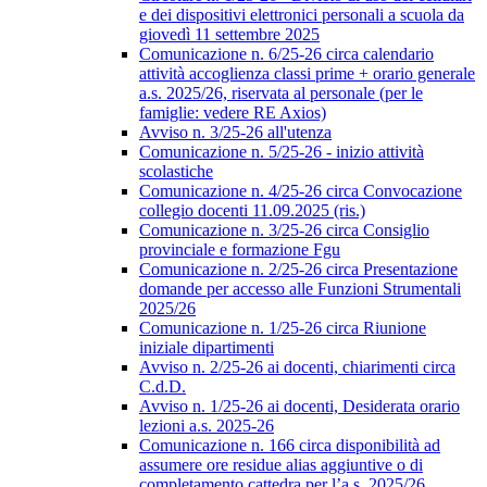
e dei dispositivi elettronici personali a scuola da
giovedì 11 settembre 2025
Comunicazione n. 6/25-26 circa calendario
attività accoglienza classi prime + orario generale
a.s. 2025/26, riservata al personale (per le
famiglie: vedere RE Axios)
Avviso n. 3/25-26 all'utenza
Comunicazione n. 5/25-26 - inizio attività
scolastiche
Comunicazione n. 4/25-26 circa Convocazione
collegio docenti 11.09.2025 (ris.)
Comunicazione n. 3/25-26 circa Consiglio
provinciale e formazione Fgu
Comunicazione n. 2/25-26 circa Presentazione
domande per accesso alle Funzioni Strumentali
2025/26
Comunicazione n. 1/25-26 circa Riunione
iniziale dipartimenti
Avviso n. 2/25-26 ai docenti, chiarimenti circa
C.d.D.
Avviso n. 1/25-26 ai docenti, Desiderata orario
lezioni a.s. 2025-26
Comunicazione n. 166 circa disponibilità ad
assumere ore residue alias aggiuntive o di
completamento cattedra per l’a.s. 2025/26