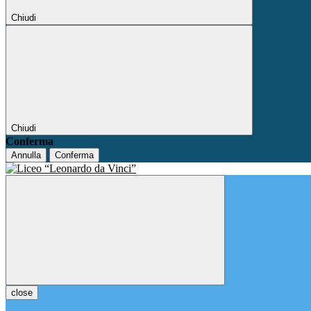
Chiudi
Chiudi
Conferma
Annulla
Conferma
close