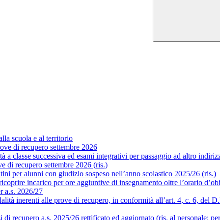
la scuola e al territorio
ove di recupero settembre 2026
a classe successiva ed esami integrativi per passaggio ad altro indirizzo
 di recupero settembre 2026 (ris.)
ni per alunni con giudizio sospeso nell’anno scolastico 2025/26 (ris.)
coprire incarico per ore aggiuntive di insegnamento oltre l’orario d’obb
er a.s. 2026/27
 inerenti alle prove di recupero, in conformità all’art. 4, c. 6, del D.P.
i recupero a.s. 2025/26 rettificato ed aggiornato (ris. al personale; pe