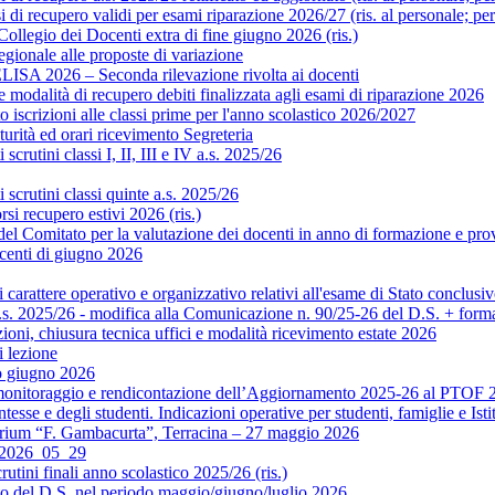
di recupero validi per esami riparazione 2026/27 (ris. al personale; pe
legio dei Docenti extra di fine giugno 2026 (ris.)
gionale alle proposte di variazione
ISA 2026 – Seconda rilevazione rivolta ai docenti
modalità di recupero debiti finalizzata agli esami di riparazione 2026
scrizioni alle classi prime per l'anno scolastico 2026/2027
rità ed orari ricevimento Segreteria
crutini classi I, II, III e IV a.s. 2025/26
scrutini classi quinte a.s. 2025/26
si recupero estivi 2026 (ris.)
Comitato per la valutazione dei docenti in anno di formazione e prova 
centi di giugno 2026
rattere operativo e organizzativo relativi all'esame di Stato conclusiv
.s. 2025/26 - modifica alla Comunicazione n. 90/25-26 del D.S. + format
ni, chiusura tecnica uffici e modalità ricevimento estate 2026
 lezione
o giugno 2026
monitoraggio e rendicontazione dell’Aggiornamento 2025-26 al PTOF 20
esse e degli studenti. Indicazioni operative per studenti, famiglie e Isti
orium “F. Gambacurta”, Terracina – 27 maggio 2026
o 2026_05_29
utini finali anno scolastico 2025/26 (ris.)
to del D.S. nel periodo maggio/giugno/luglio 2026