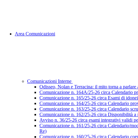
Area Comunicazioni
Comunicazioni Interne
Odisseo, Nolan e Terracina: il mito torna a parlare al
Comunicazione n. 164A/25-26 circa Calendario pr
Comunicazione n. 165/25-26 circa Esami di idoneità 
Comunicazione n. 164/25-26 circa Calendario prove
Comunicazione n. 163/25-26 circa Calendario scruti
Comunicazione n. 162/25-26 circa Disponibilità a ri
Avviso n. 36/25-26 circa esami integrativi validi p
Comunicazione n. 161/25-26 circa Calendario/modalità
Re)
Comunicazione n. 160/25-26 circa Calendario corsi d