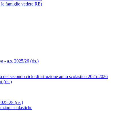
r le famiglie vedere RE)
- a.s. 2025/26 (ris.)
o del secondo ciclo di istruzione anno scolastico 2025-2026
 (ris.)
25-28 (ris.)
tuzioni scolastiche