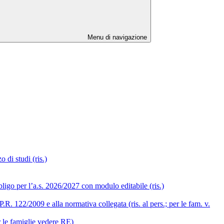
Menu di navigazione
 di studi (ris.)
ligo per l’a.s. 2026/2027 con modulo editabile (ris.)
R. 122/2009 e alla normativa collegata (ris. al pers.; per le fam. v.
r le famiglie vedere RE)