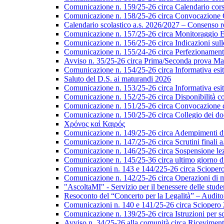
Comunicazione n. 159/25-26 circa Calendario corsi 
Comunicazione n. 158/25-26 circa Convocazione Col
Calendario scolastico a.s. 2026/2027 – Consenso re
Comunicazione n. 157/25-26 circa Monitoraggio EL
Comunicazione n. 156/25-26 circa Indicazioni sulle 
Comunicazione n. 155/24-26 circa Perfezionamento i
Avviso n. 35/25-26 circa Prima/Seconda prova Matu
Comunicazione n. 154/25-26 circa Informativa esiti s
Saluto del D.S. ai maturandi 2026
Comunicazione n. 153/25-26 circa Informativa esiti 
Comunicazione n. 152/25-26 circa Disponibilità cor
Comunicazione n. 151/25-26 circa Convocazione del 
Comunicazione n. 150/25-26 circa Collegio dei do
Χρόνος καὶ Καιρός
Comunicazione n. 149/25-26 circa Adempimenti di ca
Comunicazione n. 147/25-26 circa Scrutini finali a
Comunicazione n. 146/25-26 circa Sospensione lezio
Comunicazione n. 145/25-36 circa ultimo giorno di
Comunicazioni n. 143 e 144/225-26 circa Scioper
Comunicazione n. 142/25-26 circa Operazioni di 
"AscoltaMI" - Servizio per il benessere delle student
Resoconto del “Concerto per la Legalità” – Audit
Comunicazioni n. 140 e 141/25-26 circa Scioper
Comunicazione n. 139/25-26 circa Istruzioni per scr
Avviso n. 34/25-26 alla comunità circa Ricevimen