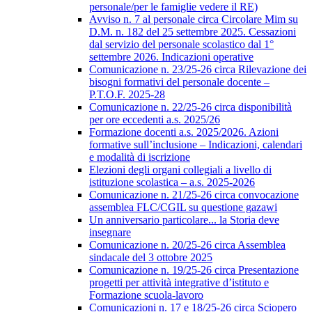
personale/per le famiglie vedere il RE)
Avviso n. 7 al personale circa Circolare Mim su
D.M. n. 182 del 25 settembre 2025. Cessazioni
dal servizio del personale scolastico dal 1°
settembre 2026. Indicazioni operative
Comunicazione n. 23/25-26 circa Rilevazione dei
bisogni formativi del personale docente –
P.T.O.F. 2025-28
Comunicazione n. 22/25-26 circa disponibilità
per ore eccedenti a.s. 2025/26
Formazione docenti a.s. 2025/2026. Azioni
formative sull’inclusione – Indicazioni, calendari
e modalità di iscrizione
Elezioni degli organi collegiali a livello di
istituzione scolastica – a.s. 2025-2026
Comunicazione n. 21/25-26 circa convocazione
assemblea FLC/CGIL su questione gazawi
Un anniversario particolare... la Storia deve
insegnare
Comunicazione n. 20/25-26 circa Assemblea
sindacale del 3 ottobre 2025
Comunicazione n. 19/25-26 circa Presentazione
progetti per attività integrative d’istituto e
Formazione scuola-lavoro
Comunicazioni n. 17 e 18/25-26 circa Sciopero