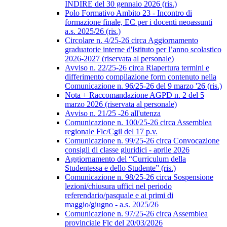
INDIRE del 30 gennaio 2026 (ris.)
Polo Formativo Ambito 23 - Incontro di
formazione finale, EC per i docenti neoassunti
a.s. 2025/26 (ris.)
Circolare n. 4/25-26 circa Aggiornamento
graduatorie interne d'Istituto per l’anno scolastico
2026-2027 (riservata al personale)
Avviso n. 22/25-26 circa Riapertura termini e
differimento compilazione form contenuto nella
Comunicazione n. 96/25-26 del 9 marzo '26 (ris.)
Nota + Raccomandazione AGPD n. 2 del 5
marzo 2026 (riservata al personale)
Avviso n. 21/25 -26 all'utenza
Comunicazione n. 100/25-26 circa Assemblea
regionale Flc/Cgil del 17 p.v.
Comunicazione n. 99/25-26 circa Convocazione
consigli di classe giuridici - aprile 2026
Aggiornamento del “Curriculum della
Studentessa e dello Studente” (ris.)
Comunicazione n. 98/25-26 circa Sospensione
lezioni/chiusura uffici nel periodo
referendario/pasquale e ai primi di
maggio/giugno - a.s. 2025/26
Comunicazione n. 97/25-26 circa Assemblea
provinciale Flc del 20/03/2026