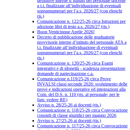
definitive interne d’istituto del personale docente
a t.i. finalizzate all’individuazione di eventuali
soprannumerari per l’a.s. 2026/27 (con elenchi
ris.)
Comunicazione n. 122/25-26 circa Istruzioni per
adozione libri di testo a.s. 2026/27 (ris.)
Buon Venticinque Aprile 2026!
Decreto di pubblicazione delle graduatorie
provvisorie interne d’istituto del personale ATA a
t.i. finalizzate all’individuazione di eventuali
soprannumerari per l’a.s. 2026/27 (con elenchi
ris.)
Comunicazione n. 120/25-26 circa Esami
integrativi e di idoneità - scadenza presentazione
domande di partecipazione c.a.
Comunicazione n.119/25-26 circa Prove
INVALSI classi seconde 2026: svolgimento delle
prove e indicazioni operative ed integrazioni alla
Com. del D.S. n. 110 (ris. al personale; per le
fam. vedere RE)
Avviso n. 28/25-26 ai docenti (ris.)
Comunicazione n. 118/25-26 circa Convocazione
consigli di classe giuridici per maggio 2026
Avviso n. 27/25-26 ai docenti (ris.)
Comunicazione n. 117/25-26 circa Convocazione