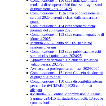
Comunicazione n. 156 circa indicazioni sulle
modalità di recupero debiti finalizzate agli esami
di riparazione - a.s. 2024/25
Comunicazione n. 152a circa pubblicazione esiti
scrutini 2025 inerenti a classi dalla prima alla
quarta
Comunicazione n. 154 circa sciopero intera
giornata del 20 giugno 2025
Comunicazione n. 153 circa esami integrativi e di
idoneità 2025
Maturità 2025 - Saluto del D.S. per inizio
sessione di esami
Comunicazione n. 152 circa pubblicazione esiti
scrutini classi quinte - a.s. 2024/25
Approvate variazioni al Calendario scolastico
valido per a.s. 2025/26
Avviso circa prosieguo scrutini a.s. 2024/2025
Comunicazione n. 151 circa Collegio dei docenti
di giugno 2025 et al.
Comunicazione n. 150 circa disponibilità interna
per corsi estivi (I.D.E.I.) 2025 con format
allegato
#Maturità2025, online le commissioni d’Esame.
Saranno 524.415 gli studenti coinvolti, 13.900 le
commissioni