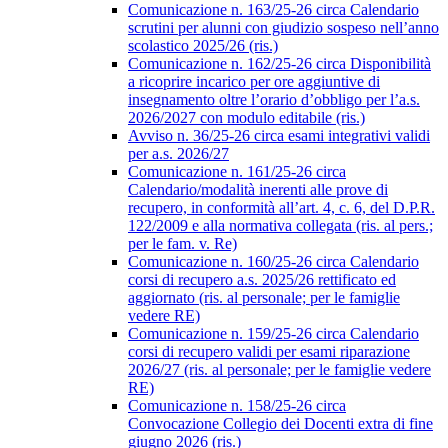
Comunicazione n. 163/25-26 circa Calendario
scrutini per alunni con giudizio sospeso nell’anno
scolastico 2025/26 (ris.)
Comunicazione n. 162/25-26 circa Disponibilità
a ricoprire incarico per ore aggiuntive di
insegnamento oltre l’orario d’obbligo per l’a.s.
2026/2027 con modulo editabile (ris.)
Avviso n. 36/25-26 circa esami integrativi validi
per a.s. 2026/27
Comunicazione n. 161/25-26 circa
Calendario/modalità inerenti alle prove di
recupero, in conformità all’art. 4, c. 6, del D.P.R.
122/2009 e alla normativa collegata (ris. al pers.;
per le fam. v. Re)
Comunicazione n. 160/25-26 circa Calendario
corsi di recupero a.s. 2025/26 rettificato ed
aggiornato (ris. al personale; per le famiglie
vedere RE)
Comunicazione n. 159/25-26 circa Calendario
corsi di recupero validi per esami riparazione
2026/27 (ris. al personale; per le famiglie vedere
RE)
Comunicazione n. 158/25-26 circa
Convocazione Collegio dei Docenti extra di fine
giugno 2026 (ris.)