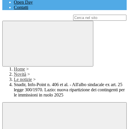
Open Day
Contatti
Campo di ricerca per le pagine del sito
Home
>
Novità
>
Le notizie
>
Snadir, Info-Point n. 406 et al. - All'albo sindacale ex art. 25
legge 300/1970. Lazio: nuova ripartizione dei contingenti per
le immissioni in ruolo 2025