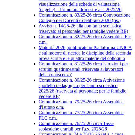
visualizzazione delle schede di valutazione
(pagelle) – Primo quadrimestre a.s. 2025/26
Comunicazione n. 83/25-26 circa Convocazione
Collegio dei Docenti di febbraio 2026 (ris.)
Avviso n. 14/25-26 alla comunità scolastica
(riservato al personale; per famiglie vedere RE)
Comunicazione n. 82/25-26 circa Assemblea Flc
c.m.
Maturità 2026, pubblicate in Piattaforma UNICA
e sul motore di ricerca le discipline della seconda
prova scritta e le quattro materie del colloquio
Comunicazione n. 81/25-26 circa Istruzioni per
scrutini quadrimestrali (riservata ai lavoratori
della conoscenza)
Comunicazione n. 80/25-26 circa Attivazione
sportello pedagogico per l'anno scolastico
2025/26 (riservata al personale; per le famiglie
vedere RE)
Comunicazione n. 79/25-26 circa Assemblea
d'Istituto c.m.
Comunicazione n. 77/25-26 circa Assemblea
FLC c.m.
Comunicazione n. 76/25-26 circa Tasse
scolastiche erariali per l'a.s. 2025/26
Comunicazioni n. 74 e 75/25-26 (et al.) circa