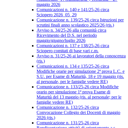
maggio 2026
Comunicazioni n. 140 e 141/25-26 circa
Sciopero 2026_05_29
Comunicazione n. 139/25-26 circa Istruzioni per
scrutini finali anno scolastico 2025/26 (ris.)
Avviso n. 34/25-26 alla comunità circa
Ricevimento del D.S. nel periodo
maggio/giugno/luglio 2026
Comunicazioni n. 137 e 138/25-26 circa
Sciopero comitati di base vari c.m.
Avviso n. 31/25-26 ai lavoratori della conoscenza
(ris.)
Comunicazioni n. 134 e 135/25-26 circa
Modifiche orarie per simulazione 2ª prova L.C. e
S.U. per Esame di Maturità, 18 e 19 maggio (ris.
al personale, per le famiglie vedere RE)
Comunicazione n. 133/25-26 circa Modifiche
orario per simulazione 1ª prova Esame di
Maturità del 13 maggio (ris. al personale; per le
famiglie vedere RE)
Comunicazione n. 132/25-26 circa
Convocazione Collegio dei Docenti di maggio
2026 (ris.)
Comunicazione n. 131/25-26 circa
Rendicontazione attività di orientamento a.s.