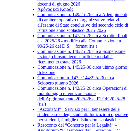
docenti di giugno 2026
Χρόνος καὶ Καιρός
Comunicazione n. 149/25-26 circa Adempimenti
di carattere operativo e organizzativo relativi
all'esame di Stato conclusivo del secondo ciclo di
istruzione anno scolastico 2025-2026
Comunicazione n. 147/25-26 circa Scrutini finali
a.s. 2025/26 - modifica alla Comunicazione n.
90/25-26 del D.S. + format (ris.)
Comunicazione n. 146/25-26 circa Sospensione
lezioni, chiusura tecnica uffici e modalità
ricevimento estate 2026
Comunicazione n. 145/25-36 circa ultimo giorno
di lezione
Comunicazioni n. 143 e 144/225-26 circa
Sciopero giugno 2026
Comunicazione n. 142/25-26 circa Operazioni di
monitoraggio e rendicontazione
dell’Aggiornamento 2025-26 al PTOF 2025-28
(ris.)
"AscoltaMI" - Servizio per il benessere delle
studentesse e degli studenti. Indicazioni operative
per studenti, famiglie e Istituzioni scolastiche
Resoconto del “Concerto per la Legalità” –
Auditorium “F. Gambacurta”, Terracina – 27