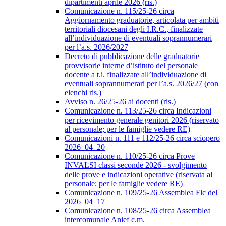
dipartimenti aprile 2026 (ris.)
Comunicazione n. 115/25-26 circa
Aggiornamento graduatorie, articolata per ambiti
territoriali diocesani degli I.R.C., finalizzate
all’individuazione di eventuali soprannumerari
per l’a.s. 2026/2027
Decreto di pubblicazione delle graduatorie
provvisorie interne d’istituto del personale
docente a t.i. finalizzate all’individuazione di
eventuali soprannumerari per l’a.s. 2026/27 (con
elenchi ris.)
Avviso n. 26/25-26 ai docenti (ris.)
Comunicazione n. 113/25-26 circa Indicazioni
per ricevimento generale genitori 2026 (riservato
al personale; per le famiglie vedere RE)
Comunicazioni n. 111 e 112/25-26 circa sciopero
2026_04_20
Comunicazione n. 110/25-26 circa Prove
INVALSI classi seconde 2026 - svolgimento
delle prove e indicazioni operative (riservata al
personale; per le famiglie vedere RE)
Comunicazione n. 109/25-26 Assemblea Flc del
2026_04_17
Comunicazione n. 108/25-26 circa Assemblea
intercomunale Anief c.m.