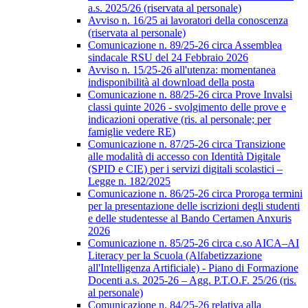
a.s. 2025/26 (riservata al personale)
Avviso n. 16/25 ai lavoratori della conoscenza
(riservata al personale)
Comunicazione n. 89/25-26 circa Assemblea
sindacale RSU del 24 Febbraio 2026
Avviso n. 15/25-26 all'utenza: momentanea
indisponibilità al download della posta
Comunicazione n. 88/25-26 circa Prove Invalsi
classi quinte 2026 - svolgimento delle prove e
indicazioni operative (ris. al personale; per
famiglie vedere RE)
Comunicazione n. 87/25-26 circa Transizione
alle modalità di accesso con Identità Digitale
(SPID e CIE) per i servizi digitali scolastici –
Legge n. 182/2025
Comunicazione n. 86/25-26 circa Proroga termini
per la presentazione delle iscrizioni degli studenti
e delle studentesse al Bando Certamen Anxuris
2026
Comunicazione n. 85/25-26 circa c.so AICA–AI
Literacy per la Scuola (Alfabetizzazione
all'Intelligenza Artificiale) - Piano di Formazione
Docenti a.s. 2025-26 – Agg. P.T.O.F. 25/26 (ris.
al personale)
Comunicazione n. 84/25-26 relativa alla