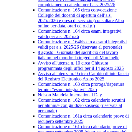
completamento cattedra per l’a.s. 2025/26
Comunicazione n. 165 circa convocazione
Collegio dei docenti di apertura dell’a.s.
2025/2026 e presa di servizio (consultare Albo
online per data, orari ed o.d.g.)
Comunicazione n. 164 circa esami integrativi
validi per a.s. 2025/26
Comunicazione n. 164bis circa esami integrativi
validi per a.s. 2025/26 (riservata al personale)
8 agosto - Giornata del sacrificio del lavoro
italiano nel mondo: la tragedia di Marcinelle
Avviso all'utenza n. 10 circa Chiusura
programmata degli uffici per il 14 agosto 2025
Avviso all'utenza n. 9 circa Cambio di interfaccia
del Registro Elettronico Axios 2025
Comunicazione n. 163 circa proroga/riapertura
termini “esami integrativi” 2025
Nelson Mandela International Day
Comunicazione n. 162 circa calendario scrutini
per alunni/e con giudizio sospeso (riservata al
personale)
Comunicazione n. 161a circa calendario prove di
recupero settembre 2025
Comunicazione n. 161 circa calendario prove di
recupero settembre 2025 (riservata al personale)