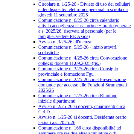
Circolare n. 1/25-26 - Divieto di uso dei cellulari
e dei dispositivi elettronici personali a scuola da
giovedì 11 settembre 2025
Comunicazione n. 6/25-26 circa calendario
attività accoglienza classi prime + orario generale
a.s. 2025/26, riservata al personale (per le
famiglie: vedere RE Axios)
Avviso n. 3/25-26 all'utenza
Comunicazione n. 5/25-26 - inizio attività
scolastiche
Comunicazione n. 4/25-26 circa Convocazione
collegio docenti 11.09.2025 (ris.)
Comunicazione n. 3/25-26 circa Consiglio
provinciale e formazione Fgu
Comunicazione n. 2/25-26 circa Presentazione
domande per accesso alle Funzioni Strumentali
2025/26
Comunicazione n. 1/25-26 circa Riunione
iniziale dipartimenti
Avviso n. 2/25-26 ai docenti, chiarimenti circa
C.d.D.
Avviso n. 1/25-26 ai docenti, Desiderata orario
lezioni a.s. 2025-26
Comunicazione n. 166 circa disponibilità ad
assumere ore residue alias aggiuntive o di