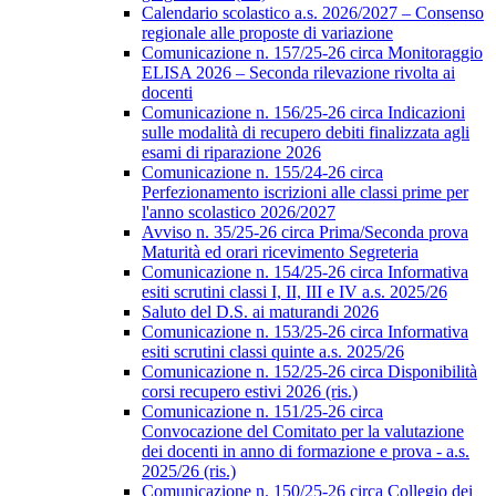
Calendario scolastico a.s. 2026/2027 – Consenso
regionale alle proposte di variazione
Comunicazione n. 157/25-26 circa Monitoraggio
ELISA 2026 – Seconda rilevazione rivolta ai
docenti
Comunicazione n. 156/25-26 circa Indicazioni
sulle modalità di recupero debiti finalizzata agli
esami di riparazione 2026
Comunicazione n. 155/24-26 circa
Perfezionamento iscrizioni alle classi prime per
l'anno scolastico 2026/2027
Avviso n. 35/25-26 circa Prima/Seconda prova
Maturità ed orari ricevimento Segreteria
Comunicazione n. 154/25-26 circa Informativa
esiti scrutini classi I, II, III e IV a.s. 2025/26
Saluto del D.S. ai maturandi 2026
Comunicazione n. 153/25-26 circa Informativa
esiti scrutini classi quinte a.s. 2025/26
Comunicazione n. 152/25-26 circa Disponibilità
corsi recupero estivi 2026 (ris.)
Comunicazione n. 151/25-26 circa
Convocazione del Comitato per la valutazione
dei docenti in anno di formazione e prova - a.s.
2025/26 (ris.)
Comunicazione n. 150/25-26 circa Collegio dei