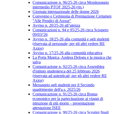
Comunicazione n. 96/25-26 circa Monitoraggio
intermedio PTOF 2025-26 (ris.)
Giornata internazionale delle donne 2026
Convegno e Cerimonia di Premiazione Certamen
"Alle Pendici di Anxur"
Avviso n. 20/25-26 all’utenza
Comunicazioni n. 94 e 95/25-26 circa Sciopero
09/03/'26
Avviso n. 18/25-26 alla comunità e agli studenti
(riservata al personale; per gli altri vedere RE
Axios)
Avviso n. 17/25-26 alla comunità educativa
La Porta Magica, Andrea Delogu e la musica che
salva
Comunicazione n. 92/25-26 circa Assemblea
d'istituto studentesca del 25 febbraio 2026
(riservata ad autenticati; per gli altri vedere RE
Axios)
Messaggio agli studenti per il Secondo
quadrimestre dell'a.s. 2025/26
Comunicazione n. 91/25-26 circa Bonus
economico per la partecipazione ai viaggi di
istruzione di più giorni – presentazione
attestazione ISEE
Comunicazione n. 90/25-26 circa Scrutini finali