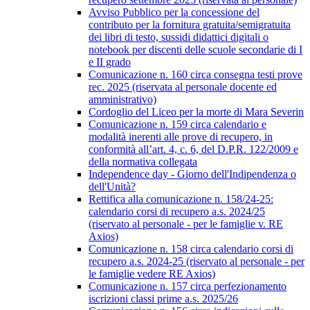
Avviso Pubblico per la concessione del
contributo per la fornitura gratuita/semigratuita
dei libri di testo, sussidi didattici digitali o
notebook per discenti delle scuole secondarie di I
e II grado
Comunicazione n. 160 circa consegna testi prove
rec. 2025 (riservata al personale docente ed
amministrativo)
Cordoglio del Liceo per la morte di Mara Severin
Comunicazione n. 159 circa calendario e
modalità inerenti alle prove di recupero, in
conformità all’art. 4, c. 6, del D.P.R. 122/2009 e
della normativa collegata
Independence day - Giorno dell'Indipendenza o
dell'Unità?
Rettifica alla comunicazione n. 158/24-25:
calendario corsi di recupero a.s. 2024/25
(riservato al personale - per le famiglie v. RE
Axios)
Comunicazione n. 158 circa calendario corsi di
recupero a.s. 2024-25 (riservato al personale - per
le famiglie vedere RE Axios)
Comunicazione n. 157 circa perfezionamento
iscrizioni classi prime a.s. 2025/26