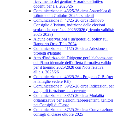
ricevimento dei genitori + orario definitivo
docenti per a.s. 2025/26
Comunicazione n. 43/25-26 circa Assemblea di
istituto del 27 ottobre 2025 - studenti
Comunicazione n. 42/25-26 circa Rinnovo
Consiglio d’Istituto, indizione delle elezioni
scolastiche per l’a.s. 2025/2026 (triennio validità:
2025-2028)
Alcune osservazioni e un'ipotesi di policy sul
Rapporto Ocse Talis 2024
Comunicazione n. 41/25-26 circa Adesione a
progetti d'Istituto
Atto d’indirizzo del Dirigente per l’elaborazione
del Piano triennale dell’offerta formativa valido
per il triennio 2025/2028 con Nota relativa
all’a.s. 2025/26
Comunicazione n. 40/25-26 - Progetto C.B. (per
le famiglie vedere RE)
Comunicazione n. 39/25-26 circa Indicazioni per
viaggi di istruzione a.s. corrente
Comunicazione n. 38/25-26 circa Modalità
organizzative per elezioni rappresentanti genitori
nei Consigli di Classe
Comunicazione n. 37/25-26 circa Convocazione
consigli di classe ottobre 2025