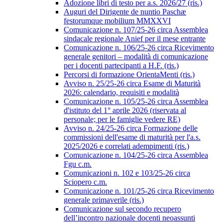
Adozione libri di testo per a.s. 2026/27 (ris.)
Auguri del Dirigente de nuntio Paschæ
festorumque mobilium MMXXVI
Comunicazione n. 107/25-26 circa Assemblea
sindacale regionale Anief per il mese entrante
Comunicazione n. 106/25-26 circa Ricevimento
generale genitori – modalità di comunicazione
per i docenti partecipanti a H.F. (ris.)
Percorsi di formazione OrientaMenti (ris.)
Avviso n. 25/25-26 circa Esame di Maturità
2026: calendario, requisiti e modalità
Comunicazione n. 105/25-26 circa Assemblea
d'istituto del 1° aprile 2026 (riservata al
personale; per le famiglie vedere RE)
Avviso n. 24/25-26 circa Formazione delle
commissioni dell'esame di maturità per l'a.s.
2025/2026 e correlati adempimenti (ris.)
Comunicazione n. 104/25-26 circa Assemblea
Fgu c.m.
Comunicazioni n. 102 e 103/25-26 circa
Sciopero c.m.
Comunicazione n. 101/25-26 circa Ricevimento
generale primaverile (ris.)
Comunicazione sul secondo recupero
dell’incontro nazionale docenti neoassunti