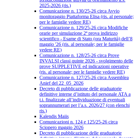
2025-2026 (ris.)
Comunicazione n. 130/25-26 circa Avvio
monitoraggio Piattaforma Elisa (ris. al personale;
per le famiglie vedere RE)
Comunicazione n. 129/25-26 circa Modifiche
orarie per simulazione 2ª prova indirizzo
scientifico - Esame di Stato (ora Maturità) dell’8
maggio '26 (ris. al personale; per le famiglie
vedere RE)
Comunicazione n. 128/25-26 circa Prove
INVALSI classi quinte 2026 - svolgimento delle
prove SUPPLETIVE ed indicazioni operative
(ris. al personale; per le famiglie vedere RE)
Comunicazione n. 127/25-26 circa Assemblea
Anief del 22_05_2026
Decreto di pubblicazione delle graduatorie
definitive interne d’istituto del personale ATA a
t.i. finalizzate all’individuazione di eventuali
soprannumerari per l’a.s. 2026/27 (con elenchi
ris.)
Kalendis Maiis
Comunicazioni n. 124 e 125/25-26 circa
Sciopero maggio 2026
Decreto di pubblicazione delle graduatorie