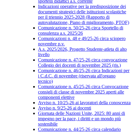
sportelli didattici a.s. corrente
Indicazioni operative per la predisposizione dei
documenti strategici delle istituzioni scolastiche
per il triennio 2025-2028 (Rapporto di
autovalutazione, Piano di miglioramento, PTOF)
Comunicazione n. 50/25-26 circa Sportello di
consulenza a.s. 2025/26
Comunicazioni n. 48 e 49/25-26 circa sciopero
novembre p.v.
A.s. 2025/2026, Progetto Studente-atleta di alto
livello
Comunicazione n. 47/25-26 circa convocazione
Collegio dei docenti di novembre 2025 (ris.)
Comunicazione n. 46/25-26 circa Indicazioni per
i C.d.C. di novembre (riservata all'organo
tecnico)
Comunicazione n. 45/25-26 circa Convocazione
consigli di classe di novembre 2025 aperti alle
componenti elettive
Avviso n. 10/25-26 ai lavoratori della conoscenza
Avviso n. 9/25-26 ai docenti
Giornata delle Nazioni Unite, 2025: 80 anni di
impegno per la pace, i diritti e un mondo più
sostenibile
Comunicazione n. 44/25-26 circa calendario