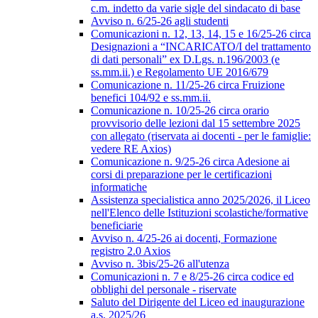
c.m. indetto da varie sigle del sindacato di base
Avviso n. 6/25-26 agli studenti
Comunicazioni n. 12, 13, 14, 15 e 16/25-26 circa
Designazioni a “INCARICATO/I del trattamento
di dati personali” ex D.Lgs. n.196/2003 (e
ss.mm.ii.) e Regolamento UE 2016/679
Comunicazione n. 11/25-26 circa Fruizione
benefici 104/92 e ss.mm.ii.
Comunicazione n. 10/25-26 circa orario
provvisorio delle lezioni dal 15 settembre 2025
con allegato (riservata ai docenti - per le famiglie:
vedere RE Axios)
Comunicazione n. 9/25-26 circa Adesione ai
corsi di preparazione per le certificazioni
informatiche
Assistenza specialistica anno 2025/2026, il Liceo
nell'Elenco delle Istituzioni scolastiche/formative
beneficiarie
Avviso n. 4/25-26 ai docenti, Formazione
registro 2.0 Axios
Avviso n. 3bis/25-26 all'utenza
Comunicazioni n. 7 e 8/25-26 circa codice ed
obblighi del personale - riservate
Saluto del Dirigente del Liceo ed inaugurazione
a.s. 2025/26