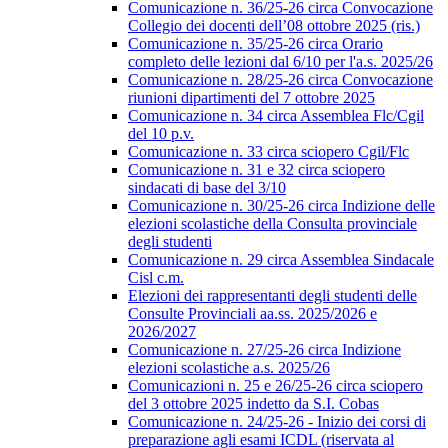
Comunicazione n. 36/25-26 circa Convocazione
Collegio dei docenti dell’08 ottobre 2025 (ris.)
Comunicazione n. 35/25-26 circa Orario
completo delle lezioni dal 6/10 per l'a.s. 2025/26
Comunicazione n. 28/25-26 circa Convocazione
riunioni dipartimenti del 7 ottobre 2025
Comunicazione n. 34 circa Assemblea Flc/Cgil
del 10 p.v.
Comunicazione n. 33 circa sciopero Cgil/Flc
Comunicazione n. 31 e 32 circa sciopero
sindacati di base del 3/10
Comunicazione n. 30/25-26 circa Indizione delle
elezioni scolastiche della Consulta provinciale
degli studenti
Comunicazione n. 29 circa Assemblea Sindacale
Cisl c.m.
Elezioni dei rappresentanti degli studenti delle
Consulte Provinciali aa.ss. 2025/2026 e
2026/2027
Comunicazione n. 27/25-26 circa Indizione
elezioni scolastiche a.s. 2025/26
Comunicazioni n. 25 e 26/25-26 circa sciopero
del 3 ottobre 2025 indetto da S.I. Cobas
Comunicazione n. 24/25-26 - Inizio dei corsi di
preparazione agli esami ICDL (riservata al